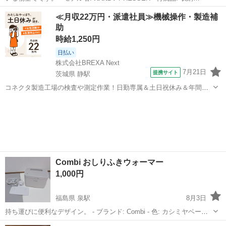
大阪
松原市
河内天美駅
生活家電
コンパクト
≪月収22万円・派遣社員≫機械操作・製造補
助
時給1,250円
日払い
株式会社BREXA Next
7月21日
提携サイト
茨城県 静駅
コネクタ製造工場の検査や測定作業！日勤専属＆土日祝休み＆年間休
日128日★クリーンルーム内作業★マイカー通勤OK＆無料駐車場あり
茨城
常陸大宮市
静駅
その他
★就業先食堂利用可！日払い制度あり！《茨城県常陸大宮市》 人気の
工場のお仕事 ◇コネクタ製造工...
Combi おしりふきウォーマー
1,000円
福島県 泉駅
8月3日
持ち運びに便利なデザイン。 - ブランド: Combi - 色: カシミヤベージ
ュ - 機能: クイックウォーマー - デザイン: 持ち手付き
handy
- 付属
福島
いわき市
泉駅
ベビー用品