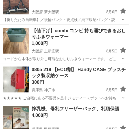
大阪府 新大阪駅
8月6日
【折りたたみ自転車】／後輪パンク・要点検／純正収納バッグ・説明
書付き 使用しなくなったため出品いたします。中古で購入し日常的に
大阪
大阪市
新大阪駅
折りたたみ自転車
それなり
【値下げ】combi コンビ 持ち運びできるおし
使用していたため、全体的にキズや汚れなどの使用感があります。 **■
りふきウォーマー
商品の状態・注意...
1,000円
大阪府 上新庄駅
8月5日
コードから本体が取り外し可能なおしりふきウォーマーです。 どこで
も持ち運びができ、リビングでも寝室でもオムツ替えの際に暖かいま
大阪
大阪市
上新庄駅
ベビー用品
0805-219 【ECO割】 Handy CASE プラスチ
ま使えました。 【状態】 約6ヶ月間のみの使用期間だったので比較的
ック製収納ケース
綺麗ですが、使用に伴う多少の...
300円
兵庫県 神戸市
8月5日
★★★★★ ご自宅にある不要品を是非ジモティースポットへお持ち込
みしませんか？ 家電、趣味・スポーツ・レジャー用品、こども用品、
兵庫
神戸市
収納家具
スポット
搾乳機、母乳フリーザーバック、乳頭保護
衣料服飾品、生活雑貨、家具、本、CD・DVDなどが無料でまとめて持
4,000円
ち込めます！ ※詳細はこ...