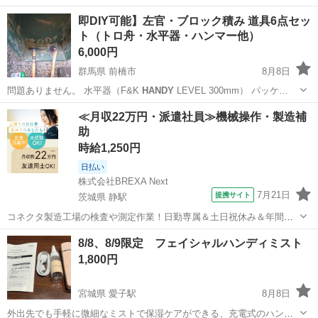
即DIY可能】左官・ブロック積み 道具6点セッ
ト（トロ舟・水平器・ハンマー他）
6,000円
群馬県 前橋市
8月8日
問題ありません。 水平器（F&K
HANDY
LEVEL 300mm） パッケ…
群馬
前橋市
その他
左官
≪月収22万円・派遣社員≫機械操作・製造補
助
時給1,250円
日払い
株式会社BREXA Next
7月21日
提携サイト
茨城県 静駅
コネクタ製造工場の検査や測定作業！日勤専属＆土日祝休み＆年間休
日128日★クリーンルーム内作業★マイカー通勤OK＆無料駐車場あり
茨城
常陸大宮市
静駅
その他
8/8、8/9限定 フェイシャルハンディミスト
★就業先食堂利用可！日払い制度あり！《茨城県常陸大宮市》 人気の
1,800円
工場のお仕事 ◇コネクタ製造工...
宮城県 愛子駅
8月8日
外出先でも手軽に微細なミストで保湿ケアができる、充電式のハンデ