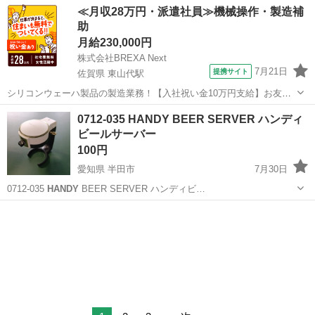
北海道
北見市
調理器具
HANDY
≪月収28万円・派遣社員≫機械操作・製造補
助
月給230,000円
株式会社BREXA Next
7月21日
提携サイト
佐賀県 東山代駅
シリコンウェーハ製品の製造業務！【入社祝い金10万円支給】お友達
やカップルとの応募OK◎年間休日129日＆休出なしでプライベート充
佐賀
伊万里市
東山代駅
その他
0712-035 HANDY BEER SERVER ハンディ
実♪業務はクリーンルームで快適作業◎自社正社員登用制度あり★1食
ビールサーバー
300円～の格安食堂あり！《佐...
100円
愛知県 半田市
7月30日
0712-035
HANDY
BEER SERVER ハンディビ…
愛知
半田市
調理器具
HANDY