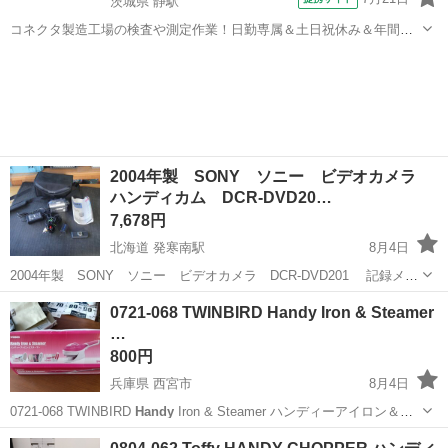
茨城県 静駅
コネクタ製造工場の検査や測定作業！日勤専属＆土日祝休み＆年間休
日128日★クリーンルーム内作業★マイカー通勤OK＆無料駐車場あり
茨城
常陸大宮市
静駅
その他
★就業先食堂利用可！日払い制度あり！《茨城県常陸大宮市》 人気の
工場のお仕事 ◇コネクタ製造工...
2004年製 SONY ソニー ビデオカメラ
ハンディカム DCR-DVD20…
7,678円
北海道 発寒南駅
8月4日
2004年製 SONY ソニー ビデオカメラ DCR-DVD201 記録メデ
ィア 8ｃｍDVD メーカーホームページはこちら
北海道
札幌市
発寒南駅
ビデオカメラ、ムービーカメラ
0721-068 TWINBIRD Handy Iron & Steamer
https://www.sony.jp/support/hand...
…
サイト
800円
兵庫県 西宮市
8月4日
0721-068 TWINBIRD
Handy
Iron & Steamer ハンディーアイロン＆ス
チーマー SA-4084 【状態】 ・使用に伴う多少のスレ、キズ、落とし
兵庫
西宮市
生活家電
現地