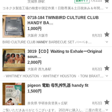
7月21日
提携サイト
茨城県 静駅
コネクタ製造工場の検査や測定作業！日勤専属＆土日祝休み＆年間休
日128日★クリーンルーム内作業★マイカー通勤OK＆無料駐車場あり
茨城
常陸大宮市
静駅
その他
0718-184 TWINBIRD CULTURE CLUB
★就業先食堂利用可！日払い制度あり！《茨城県常陸大宮市》 人気の
HANDY BA…
工場のお仕事 ◇コネクタ製造工...
1,000円
大阪府 大阪市
8月2日
BIRD CULTURE CLUB
HANDY
BARBECUE SET バーベキ…
大阪
大阪市
その他
HANDY
3019【CD】Waiting to ExhaleーOriginal
soun…
2,000円
大阪府 西九条駅
8月2日
・WHITINEY HOUSTON ・WHITINEY HOUSTON ・TONI BRAXTON
・ARETHA FRANKLIN ・BRANDY ・TLC ・MARY J.BLIGE ・
大阪
大阪市
西九条駅
CD
pigeon 電動 母乳搾乳器 handy fit
CHAKA KHAN...
1,500円
奈良県 学研奈良登美ヶ丘駅
8月2日
ご覧いただきありがとうございます。 2021年に購入し、二度の育児に