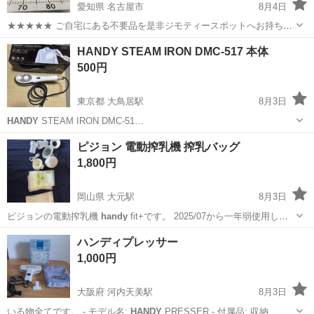
愛知県 名古屋市
8月4日
★★★★★ ご自宅にある不要品を是非ジモティースポットへお持ち込
みしませんか？ 家電、趣味・スポーツ・レジャー用品、こども用品、
愛知
名古屋市
生活家電
現地
HANDY STEAM IRON DMC-517 本体
衣料服飾品、生活雑貨、家具、本、CD・DVDなどが無料でまとめて持
500円
ち込めます！ ※詳細はこ...
東京都 大鳥居駅
8月3日
HANDY
STEAM IRON DMC-51…
東京
大田区
大鳥居駅
生活家電
ピジョン 電動搾乳機 搾乳バッグ
1,800円
岡山県 大元駅
8月3日
ピジョンの電動搾乳機
handy
fit+です。 2025/07から一年弱使用しま
した。 搾乳バッグに直接付けられるアダプターもついております。 西
岡山
岡山市
大元駅
ベビー用品
ピジョン
ハンディプレッサー
松屋の搾乳バッグ 35枚 ブランド不明の搾乳バッグ 6枚 こちらもサー
1,000円
ビ...
大阪府 河内天美駅
8月3日
いる物全てです。 - モデル名:
HANDY
PRESSER - 付属品: 収納…