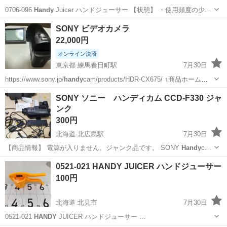
0706-096
Handy
Juicer ハンドジューサー 【状態】 ・使用頻度の少な
い美品です ・詳細は現地でご確認ください ・お値引きは出来かねます
兵庫
西宮市
調理器具
現地
SONY ビデオカメラ
のでご了承願います ※中古品のため、状態についてはご...
22,000円
オンライン決済
東京都 練馬春日町駅
7月30日
https://www.sony.jp/
handy
cam/products/HDR-CX675/ ↑商品ホームペ
ージ 直近まで使用していたため動作確認済みです。 細かな傷等使用感
東京
練馬区
練馬春日町駅
カメラ
ビデオカメラ
SONY ソニー ハンディカム CCD-F330 ジャ
はあります。 充電ケーブル、ケース付き 郵...
ンク
300円
北海道 北広島駅
7月30日
【商品情報】 電源が入りません。ジャンク品です。 SONY
Handy
cam
CCD-F330 ビデオカメラ 1式 ケーブル類や、アダプターも全てセット
北海道
北広島市
北広島駅
カメラ
0521-021 HANDY JUICER ハンドジューサー
です。 部品取り等にお使いください。 【状態】 付属品で...
100円
北海道 北見市
7月30日
0521-021
HANDY
JUICER ハンドジューサー …