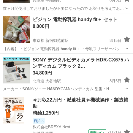
兵庫県 甲陽園駅
8月5日
数ヶ月間使用しておりましたが不要になったので お譲りを考えており
ます。 搾乳機は2枚目の写真のものがはいっており 160ml哺乳瓶、乳
兵庫
西宮市
甲陽園駅
産後用品
フリーザー
ピジョン 電動搾乳器 handy fit＋ セット
首は入っておりませんのでご注意ください。 また母乳フリーザーパッ
8,000円
クも開封済みですが 1枚...
東京都 新宿御苑前駅
8月5日
【内容】 ・ピジョン 電動搾乳器
handy
fit＋ ・母乳フリーザーパック
（未開封） ・フリーザーパック用アダプター（未開封） 【状態】 搾
東京
新宿区
新宿御苑前駅
ベビー用品
SONY デジタルビデオカメラ HDR-CX675 ハ
乳器は約1か月弱使用しました。 使用後は毎回洗浄・除菌しておりま
ンディカム ブラック 2…
した。 動作確...
34,800円
北海道 大谷地駅
8月5日
メーカー：SONY/ソニー
HANDY
CAM/ハンディカム 型番：H…
北海道
札幌市
大谷地駅
ビデオカメラ、ムービーカメラ
≪月収22万円・派遣社員≫機械操作・製造補
助
ハンディカム
時給1,250円
日払い
株式会社BREXA Next
7月21日
提携サイト