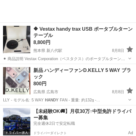
🔶 Vestax handy trax USB ポータブルターン
テーブル
8,800円
熊本県 新八代駅
8月8日
⚫︎ 商品説明 Vestax Corporation（ベスタクス）のポータブルターンテ
ーブル「
handy
trax USB」です。 コンパクトで持ち運びにも便利なポ
熊本
八代市
新八代駅
オーディオ
新品 ハンディーファンD.KELLY 5 WAY ブラ
ータブルレコードプレーヤーです。 レコードを手軽に楽しみた...
ック
800円
広島県 広島市
8月8日
LLY - モデル名: 5 WAY
HANDY
FAN - 重量: 約132g -…
広島
広島市
季節、空調家電
モバイルバッテリー
【未経験OK🚚】月収30万↑中型免許ドライバ
ー募集
完全週休2日で安定転職
Ad
ドライバーダイレクト