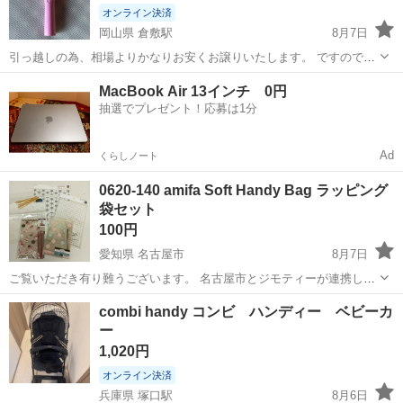
オンライン決済
岡山県 倉敷駅
8月7日
引っ越しの為、相場よりかなりお安くお譲りいたします。 ですので先
着順です。 話の早い方にお譲りいたします。
岡山
倉敷市
倉敷駅
季節、空調家電
MacBook Air 13インチ 0円
抽選でプレゼント！応募は1分
Ad
くらしノート
0620-140 amifa Soft Handy Bag ラッピング
袋セット
100円
愛知県 名古屋市
8月7日
ご覧いただき有り難うございます。 名古屋市とジモティーが連携して
運営しています。 粗⼤ごみ等の減量を⽬的にまだ使えるものをリユー
愛知
名古屋市
ラッピング用品
リユース
combi handy コンビ ハンディー ベビーカ
スしています。 ★★★★★ ご自宅にある不要品を是非ジモティースポ
ー
ットへお持ち込...
1,020円
オンライン決済
兵庫県 塚口駅
8月6日