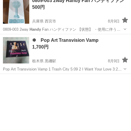
0809-003 2way Handy Fan ハンディファン
500円
兵庫県 西宮市
8月9日
0809-003 2way
Handy
Fan ハンディファン 【状態】 ・使用に伴う多
少のスレ、キズ、落としきれない汚れなどございます ・詳細は現地で
兵庫
西宮市
季節、空調家電
現地
❄ Pop Art Transvision Vamp
ご確認ください ・お値引きは出来かねますのでご了承願いま...
1,700円
栃木県 黒磯駅
8月9日
Pop Art Transvision Vamp 1 Trash City 5:09 2 I Want Your Love 3:29 3
Sister Moon 4:23 4 ...
栃木
那須郡
黒磯駅
本/CD/DVD
Vincent