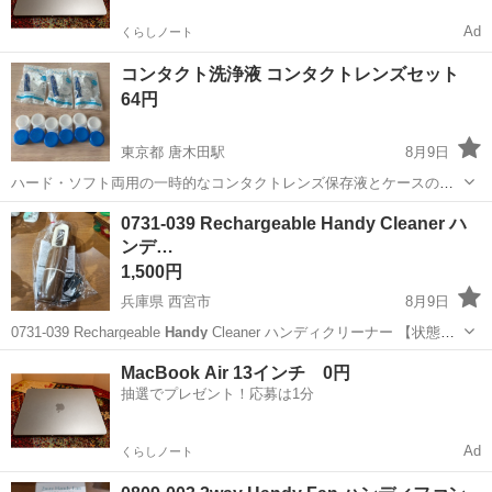
Ad
くらしノート
コンタクト洗浄液 コンタクトレンズセット
64円
東京都 唐木田駅
8月9日
ハード・ソフト両用の一時的なコンタクトレンズ保存液とケースの使
い切りセットです。 - 商品名:
Handy
アイtoティア - セット内容: 保存
東京
町田市
唐木田駅
その他
ケース
0731-039 Rechargeable Handy Cleaner ハ
液3個、コンタクトケース3個 - 対応レンズ: ハード・ソフトコンタクト
ンデ…
レン...
1,500円
兵庫県 西宮市
8月9日
0731-039 Rechargeable
Handy
Cleaner ハンディクリーナー 【状態】
・使用に伴う多少のスレ、キズ、落としきれない汚れなどございます
兵庫
西宮市
生活家電
MacBook Air 13インチ 0円
・詳細は現地でご確認ください ・お値引きは...
抽選でプレゼント！応募は1分
Ad
くらしノート