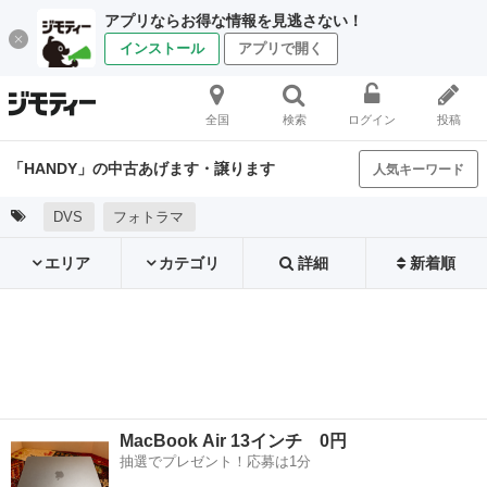
アプリならお得な情報を見逃さない！
インストール
アプリで開く
全国
検索
ログイン
投稿
「HANDY」の中古あげます・譲ります
人気キーワード
DVS
フォトラマ
エリア
カテゴリ
詳細
新着順
MacBook Air 13インチ 0円
抽選でプレゼント！応募は1分