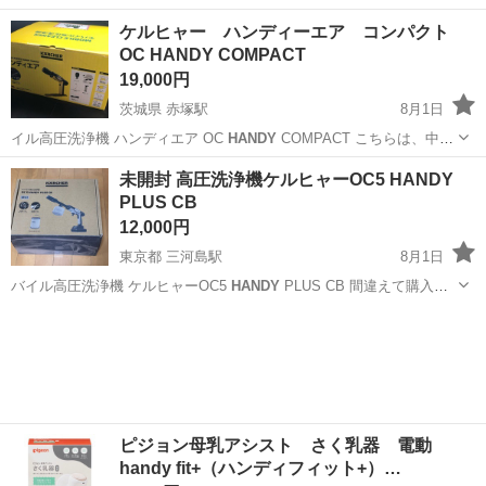
使用しました。 （最後に使用したのは2024年冬頃です） 外箱は劣化
奈良
奈良市
学研奈良登美ヶ丘駅
ベビー用品
fit
ケルヒャー ハンディーエア コンパクト
していますが 中身は破損や汚れなどなく、動作に問題ありません。 中
OC HANDY COMPACT
古品ですのでご理解あ...
19,000円
茨城県 赤塚駅
8月1日
イル高圧洗浄機 ハンディエア OC
HANDY
COMPACT こちらは、中国
の…
茨城
水戸市
赤塚駅
生活家電
ケルヒャー
未開封 高圧洗浄機ケルヒャーOC5 HANDY
PLUS CB
12,000円
東京都 三河島駅
8月1日
バイル高圧洗浄機 ケルヒャーOC5
HANDY
PLUS CB 間違えて購入し
て…
東京
荒川区
三河島駅
生活家電
ピジョン母乳アシスト さく乳器 電動
handy fit+（ハンディフィット+）…