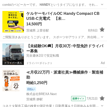
combiのベビーカーです。
HANDY
というタイプになります。 それな
りに…
兵庫
尼崎市
塚口駅
ベビー用品
combi
ケルヤーモバイルOC Handy Compact CB
USB-C充電式 【未…
14,500円
茨城県 上菅谷駅
8月6日
ご閲覧頂きありがとうございます。 スポーツやアウトドア、外出時に
は、『帰るまえに、10秒ケルヒャー。』キレイを持ち運ぼう！携帯性
茨城
那珂市
上菅谷駅
生活家電
サクション
【未経験OK🚚】月収30万↑中型免許ドライバ
に優れた手のひらサイズ。サッと使えるお手軽設計で、今までは諦め
ー募集
放っておいた泥汚れに、いつで...
完全週休2日で安定転職
Ad
ドライバーダイレクト
≪月収22万円・派遣社員≫機械操作・製造補
助
時給1,250円
日払い
株式会社BREXA Next
7月21日
提携サイト
茨城県 静駅
コネクタ製造工場の検査や測定作業！日勤専属＆土日祝休み＆年間休