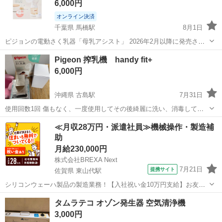
6,000円
オンライン決済
千葉県 馬橋駅
8月1日
ピジョンの電動さく乳器「母乳アシスト」 2026年2月以降に発売され
たニュータイプです。 【ブランド】Pigeon（ピジョン） 【商品名】ピ
千葉
松戸市
馬橋駅
産後用品
Pigeon 搾乳機 handy fit+
ジョン母乳アシスト さく乳器 電動
handy
fit+（ハンディフィット
6,000円
+） 【状...
沖縄県 古島駅
7月31日
使用回数1回 傷もなく、一度使用してその後綺麗に洗い、消毒して保
管してました。 不具合なく、使えてました。 TYPECの充電器になり
沖縄
那覇市
古島駅
その他
≪月収28万円・派遣社員≫機械操作・製造補
ます。 充電器以外の付属品全てついてます
助
月給230,000円
株式会社BREXA Next
7月21日
提携サイト
佐賀県 東山代駅
シリコンウェーハ製品の製造業務！【入社祝い金10万円支給】お友達
やカップルとの応募OK◎年間休日129日＆休出なしでプライベート充
佐賀
伊万里市
東山代駅
その他
タムラテコ オゾン発生器 空気清浄機
実♪業務はクリーンルームで快適作業◎自社正社員登用制度あり★1食
3,000円
300円～の格安食堂あり！《佐...