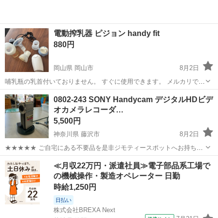
電動搾乳器 ピジョン handy fit
880円
岡山県 岡山市
8月2日
哺乳瓶の乳首付いておりません。 すぐに使用できます。 メルカリで購
入させていただき、3ヶ月ほど使用しておりました。 まだまだ使用し
岡山
岡山市
ベビー用品
0802-243 SONY Handycam デジタルHDビデ
ていただける状態です。 とても使いやすかったです。 さく乳ステップ
オカメラレコーダ…
とさく乳準備ステッ...
5,500円
神奈川県 藤沢市
8月2日
★★★★★ ご自宅にある不要品を是非ジモティースポットへお持ち込
みしませんか？ 家電、趣味・スポーツ・レジャー用品、こども用品、
神奈川
藤沢市
ビデオカメラ、ムービーカメラ
≪月収22万円・派遣社員≫電子部品系工場で
衣料服飾品、生活雑貨、家具、本、CD・DVDなどが無料でまとめて持
の機械操作・製造オペレーター 日勤
ビデオカメラ
ち込めます！ ※詳細はこ...
時給1,250円
日払い
株式会社BREXA Next