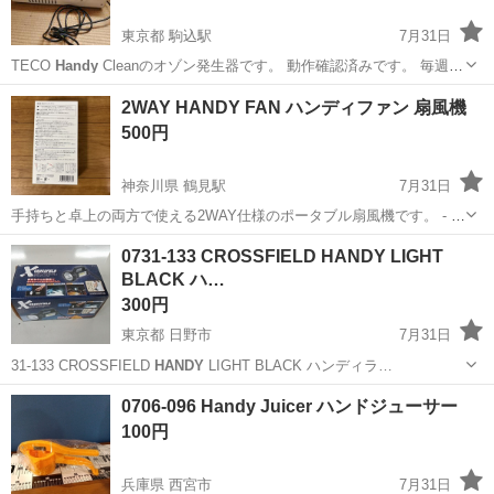
東京都 駒込駅
7月31日
TECO
Handy
Cleanのオゾン発生器です。 動作確認済みです。 毎週土
曜9～16時頃 平日11～16時頃までしたら対応できます
東京
豊島区
駒込駅
季節、空調家電
2WAY HANDY FAN ハンディファン 扇風機
500円
神奈川県 鶴見駅
7月31日
手持ちと卓上の両方で使える2WAY仕様のポータブル扇風機です。 - 製
品タイプ: 2WAYハンディファン - 使用方法: ポータブル・卓上兼用 -
神奈川
横浜市
鶴見駅
季節、空調家電
HANDY
0731-133 CROSSFIELD HANDY LIGHT
付属品: ストラップ付き ご覧いただきありがとうございます。
BLACK ハ…
300円
東京都 日野市
7月31日
31-133 CROSSFIELD
HANDY
LIGHT BLACK ハンディラ…
東京
日野市
その他
HANDY
0706-096 Handy Juicer ハンドジューサー
100円
兵庫県 西宮市
7月31日