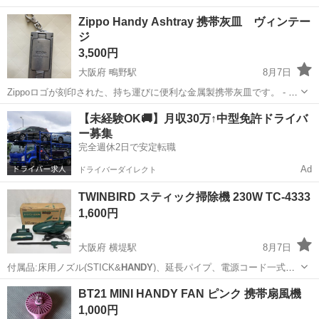
ィフェイススチーマーです。 - ブランド: FESTINO - 商品名: Charging
宮城
仙台市
愛子駅
スキンケア
プチプチ
Zippo Handy Ashtray 携帯灰皿 ヴィンテー
Facial
Handy
Mist - 型番: SMHB-013 -...
ジ
3,500円
大阪府 鴫野駅
8月7日
Zippoロゴが刻印された、持ち運びに便利な金属製携帯灰皿です。 - ブ
ランド: Zippo - 製品名:
Handy
Ashtray - 付属品: ナスカン付きキーホ
大阪
大阪市
鴫野駅
その他
【未経験OK🚚】月収30万↑中型免許ドライバ
ルダー 使用していましたので、傷や汚れあります。 専...
ー募集
完全週休2日で安定転職
Ad
ドライバーダイレクト
TWINBIRD スティック掃除機 230W TC-4333
1,600円
大阪府 横堤駅
8月7日
付属品:床用ノズル(STICK&
HANDY
)、延長パイプ、電源コード一式、
外箱…
大阪
大阪市
横堤駅
生活家電
TWINBIRD
BT21 MINI HANDY FAN ピンク 携帯扇風機
1,000円