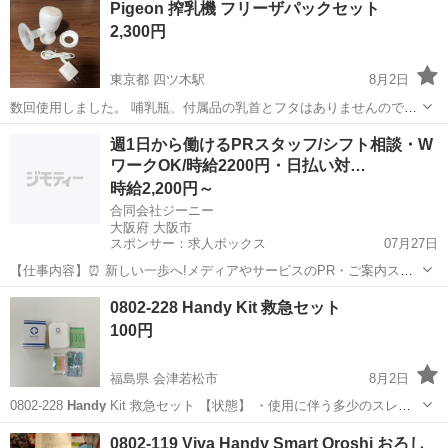
Pigeon 搾乳機 フリーザパックセット
品: 電源コード、スタンド ご覧いただきありがとうござ...
2,300円
東京都 四ツ木駅
8月2日
数回使用しました。 哺乳瓶、付属品の乳首とフタはありませんのでご
注意ください（市販のピジョン哺乳瓶をお使いください） フリーザパ
東京
葛飾区
四ツ木駅
ベビー用品
週1日から働けるPRスタッフ/シフト相談・W
ック8枚が余っているので、セットでお渡しします。 - ブランド:
ワークOK/時給2200円・日払い対…
Pigeon - 製品名: ...
時給2,200円～
合同会社ジーニー
大阪府 大阪市
スポンサー：求人ボックス
07月27日
【仕事内容】⏰ 新しい一歩へ!メディアやサービスのPR・ご案内スタ
ッフのお仕事! 「空いている曜日を活かして、無理なく働きたい⏰」
アルバイト・パート / 業務委託
0802-228 Handy Kit 救急セット
「シフトを相談しながら、収入を増やしたい 」 そんな想いを、合同会
100円
社ジーニーがしっかりサポートしま...
福島県 会津若松市
8月2日
0802-228
Handy
Kit 救急セット 【状態】 ・使用に伴う多少のスレ、
キズ、落としきれない汚れなどございます ・詳細は現地でご確認くだ
福島
会津若松市
家庭用品
現地
0802-119 Viva Handy Smart Oroshi おろし
さい ・お値引きは出来かねますのでご了承願います ※中古品...