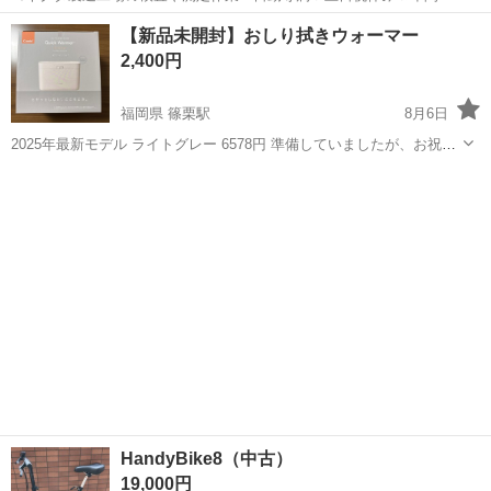
日128日★クリーンルーム内作業★マイカー通勤OK＆無料駐車場あり
茨城
常陸大宮市
静駅
その他
【新品未開封】おしり拭きウォーマー
★就業先食堂利用可！日払い制度あり！《茨城県常陸大宮市》 人気の
2,400円
工場のお仕事 ◇コネクタ製造工...
福岡県 篠栗駅
8月6日
2025年最新モデル ライトグレー 6578円 準備していましたが、お祝い
でもいただいたためお譲りいたします。未開封です！
福岡
糟屋郡
篠栗駅
ベビー用品
新品
https://www.combi.co.jp/store/diaper/quickwarmer...
HandyBike8（中古）
19,000円