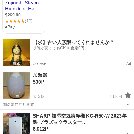
【求】古い人形譲ってくれませんか？
状態が悪くてもOK🙆‍♀️査定0円‼️
Ad
COYASH
加湿器
500円
大岡駅
8月6日
加湿器になります
静岡
沼津市
大岡駅
季節、空調家電
SHARP 加湿空気清浄機 KC-R50-W 2023年
製 プラズマクラスター…
6,912円