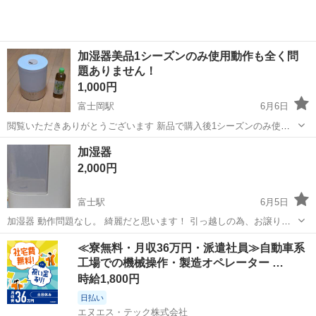
加湿器美品1シーズンのみ使用動作も全く問
題ありません！
1,000円
富士岡駅
6月6日
閲覧いただきありがとうございます 新品で購入後1シーズンのみ使用
の美品な加湿器です。 加湿能力が高いモデルなので、しっかり加湿し
静岡
御殿場市
富士岡駅
季節、空調家電
加湿器
てくれていました。引っ越しにともない出品致します。 LED機能もあ
2,000円
り、様々な色に設定できたりタイ...
富士駅
6月5日
加湿器 動作問題なし。 綺麗だと思います！ 引っ越しの為、お譲り致
します！
静岡
富士市
富士駅
季節、空調家電
譲り
≪寮無料・月収36万円・派遣社員≫自動車系
工場での機械操作・製造オペレーター …
時給1,800円
日払い
エヌエス・テック株式会社