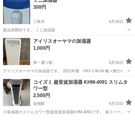
ミニ加湿器
部支給 規定あり 入社祝い金 5万円支給!/ 友人紹介料 5万円支給!/ 規定
300円
あ...
三島市
6月16日
新品未開封です。 ミニ加湿器
静岡
三島市
季節、空調家電
新品
アイリスオーヤマの加湿器
1,000円
第一通り駅
6月16日
アイリスオーヤマの加湿器です。 2021年製 HXF-C40-W 幅 ×奥行×
高さ 297 285 649
静岡
浜松市
第一通り駅
季節、空調家電
コイズミ 超音波加湿器 KHM-4091 スリムタ
ワー型
アイリスオーヤマ
2,500円
金指駅
6月15日
小泉成器のスリムタワー型超音波加湿器KHM-4091です。 省スペース
で設置でき、リビングや寝室に最適です。 2021年製で、動作確認済み
静岡
浜松市
金指駅
季節、空調家電
KHM
です。 直接引取り、または着払いでの発送も対応可能です。