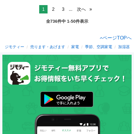
1
2
3
...
次へ
全736件中 1-50件表示
ページTOPへ
ジモティー
売ります・あげます
家電
季節、空調家電
加湿器