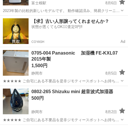
富士根駅
8月6日
2023年製の比較的新しいモデルです。 動作確認済み、簡易クリーニン
グ済みです。 商品詳細 メーカー：SHARP 型番：KC-R50-W 2023年製
静岡
富士宮市
富士根駅
季節、空調家電
【求】古い人形譲ってくれませんか？
プラズマクラスター7000搭載 加湿機能付き カ...
状態が悪くてもOK🙆‍♀️査定0円‼️
Ad
COYASH
0705-004 Panasonic 加湿機 FE-KXL07
2015年製
1,500円
静岡市
8月5日
★★★★★ ご自宅にある不要品を是非ジモティースポットへお持ち込
みしませんか？ 家電、趣味・スポーツ・レジャー用品、こども用品、
静岡
静岡市
季節、空調家電
KXL
0802-265 Shizuku mini 超音波式加湿器
衣料服飾品、生活雑貨、家具、本、CD・DVDなどが無料でまとめて持
500円
ち込めます！ ※詳細はこ...
静岡市
8月2日
★★★★★ ご自宅にある不要品を是非ジモティースポットへお持ち込
みしませんか？ 家電、趣味・スポーツ・レジャー用品、こども用品、
静岡
静岡市
季節、空調家電
mini