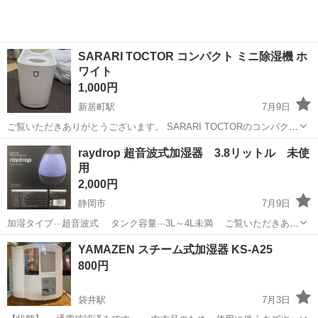
​SARARI TOCTOR コンパクト ミニ除湿機 ホ
ワイト
1,000円
新居町駅
7月9日
ご覧いただきありがとうございます。 SARARI TOCTORのコンパクト
靴乾燥機（ミニ除湿・消臭機）です。 シンプルなホワイトのデザイン
静岡
湖西市
新居町駅
季節、空調家電
raydrop 超音波式加湿器 3.8リットル 未使
で、玄関やクローゼットに置いてもインテリアになじみます。 靴の湿
用
気やニオイが気になる...
2,000円
静岡市
7月9日
加湿タイプ···超音波式 タンク容量···3L～4L未満 ご覧いただきあり
がとうございます。 譲り受けたものですが使用しないので出品しま
静岡
静岡市
季節、空調家電
タンク
YAMAZEN スチーム式加湿器 KS-A25
す。 中身を確認するため箱を開封しましたが未使用になります。仮の
800円
保証書も入っており...
袋井駅
7月3日