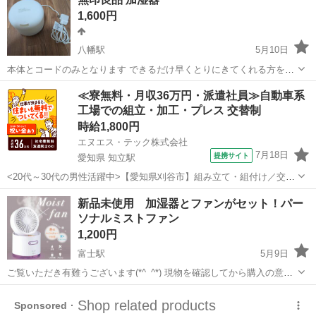
は画像が全てです。 【店内番号】 ・JIMO-3858...
1,600円
八幡駅
5月10日
本体とコードのみとなります できるだけ早くとりにきてくれる方を優
先させていただきます。 よろしくおねがいします。
静岡
浜松市
八幡駅
季節、空調家電
無印良品
≪寮無料・月収36万円・派遣社員≫自動車系
工場での組立・加工・プレス 交替制
時給1,800円
エヌエス・テック株式会社
7月18日
提携サイト
愛知県 知立駅
<20代～30代の男性活躍中>【愛知県刈谷市】組み立て・組付け／交替
制／月収36.2万円以上可能！／ngy143-99 仕事概要 仕事概要 困った時
愛知
刈谷市
知立駅
その他
新品未使用 加湿器とファンがセット！パー
／トラブル時のサポートも万全 ー・ー・ー・ー・ー・ー 毎週火曜/金
ソナルミストファン
曜 入社...
1,200円
富士駅
5月9日
ご覧いただき有難うございます(*^_^*) 現物を確認してから購入の意思
を決めて頂いて大丈夫です。 カラー：ホワイト パーソナルミストファ
静岡
富士市
富士駅
季節、空調家電
噴霧
ン 夏はミストファンで爽快に！冬は加湿器として一年中使える！ ...