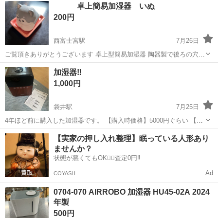
卓上簡易加湿器 いぬ
200円
西富士宮駅
7月26日
ご覧頂きありがとうございます 卓上型簡易加湿器 陶器製で後ろの穴か
ら水を入れます 犬 アロマ 自宅付近まで引き取り可能な方にお願いし
静岡
富士宮市
西富士宮駅
季節、空調家電
いぬ
加湿器‼️
ます
1,000円
袋井駅
7月25日
4年ほど前に購入した加湿器です。 【購入時価格】5000円ぐらい 【傷
などの状態】とくに目立った傷はありませんが、水垢あり 【アピール
静岡
袋井市
袋井駅
季節、空調家電
【実家の押し入れ整理】眠っている人形あり
ポイント】状態はいいのでまだまだ使えます！ 【希望取引場所】袋井
ませんか？
駅周辺ですが、相談可 ...
状態が悪くてもOK🙆‍♀️査定0円‼️
Ad
COYASH
0704-070 AIRROBO 加湿器 HU45-02A 2024
年製
500円