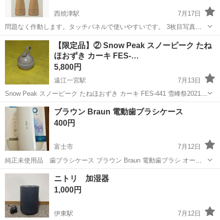
西焼津駅
7月17日
問題なく作動します。タッチパネルで使いやすいです。 3枚目写真、
折れてボンドで着けましたが外れて無くなってしまいました。使用に
静岡
焼津市
西焼津駅
季節、空調家電
two
【限定品】② Snow Peak スノーピーク たね
問題はありません。
ほおずき カーキ FES-…
5,800円
遠江一宮駅
7月13日
Snow Peak スノーピーク たねほおずき カーキ FES-441 雪峰祭2021秋
【限定品】 使用頻度が少ない為、手放します。 2021年の雪峰祭限定
静岡
袋井市
遠江一宮駅
季節、空調家電
ほおずき
ブラウン Braun 電動歯ブラシケース
カラー【カーキ】になります。 今では入手困難なものになります。 ...
400円
富士市
7月12日
純正未使用品 歯ブラシケース ブラウン Braun 電動歯ブラシ オーラ
ルB ｉｏシリーズ用のトラベルケースです（充電機能なし）。替えブ
静岡
富士市
季節、空調家電
電動歯ブラシ
ニトリ 加湿器
ラシ２本収納可能です。 対応機種：IO9/IO8/IO7/IO6/IO5/IO4/IO3
1,000円
伊東駅
7月12日