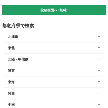
投稿画面へ (無料)
都道府県で検索
北海道
東北
北陸・甲信越
関東
東海
関西
中国