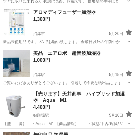
すぐに取りに来れる方 状態は良好。綺麗です。 使用期間半年ほど
静岡
御殿場市
御殿場駅
季節、空調家電
アロマディフューザー加湿器
1,300円
沼津市
5月20日
新品未使用品です。 3Nでお願い致します。 金曜日以外の午前中から
午後2時までに沼津市大岡1816-23大岡団地公会堂の道を挟んだ古紙回
静岡
沼津市
季節、空調家電
アロマディフューザー
美品 エアロボ 超音波加湿器
収場にお越頂ける方よろしくお願いします。
1,000円
沼津駅
5月15日
ご覧いただきありがとうございます。 引越しで不要な物出品します。
去年購入したものですが一度動作確認したのみで美品です。 クリーニ
静岡
沼津市
沼津駅
季節、空調家電
のみで
【売ります】天井商事 ハイブリッド加湿
ング済。箱や付属品等は全て揃っています。 沼津市下香貫のクリエイ
器 Aqua M1
トの駐車場付近でお渡し...
4,400円
御殿場駅
5月10日
【型 番】 ・Aqua M1 【商品情報】 ・状態/中古/現状品/使
用感あり。 ・動作/通電確認済 ・特徴/木造〜28畳まで ・付属品
静岡
御殿場市
御殿場駅
季節、空調家電
Aqua
無印良品 加湿器