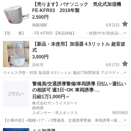
【売ります】パナソニック 気化式加湿機
FE-KFR03 2018年製
2,500円
御殿場駅
6月21日
【型 番】 ・FE-KFR03 【商品情報】 ・状態/中古/現状品/使
用感あり。 ・動作/通電確認済 ・年式/2018年製 ・付属品は画像
静岡
御殿場市
御殿場駅
季節、空調家電
パナソニック
【新品・未使用】加湿器 4.5リットル 超音波
が全てです。 【店内番号】 ・JIMO-3959 ...
式
3,000円
浜松市
6月17日
ウイルス予防・対策 加湿器 4.5リットル 連続77時間加湿 アロマディフ
ューザー 超音波式アロマ加湿器 大容量 4500ml 麦飯石 抗菌 浄水 水質
静岡
浜松市
季節、空調家電
アロマディフューザー
警備員/交通誘導警備/車両誘導 日払い·週払い
浄化 強力加湿 超音波式 卓上 LED アロマ加湿器 オフィス 保湿 お...
の相談可 週3日~OK 車両誘導·…
日給1万1,000円～
株式会社サンライズガード
静岡県
スポンサー：求人ボックス
08月06日
【仕事内容】<職種> [ア・パ]警備員、交通誘導警備、車両誘導 <雇用
形態> アルバイト・パート <給与> [ア・パ]日給11,000円～ 交通費:一
アルバイト・パート