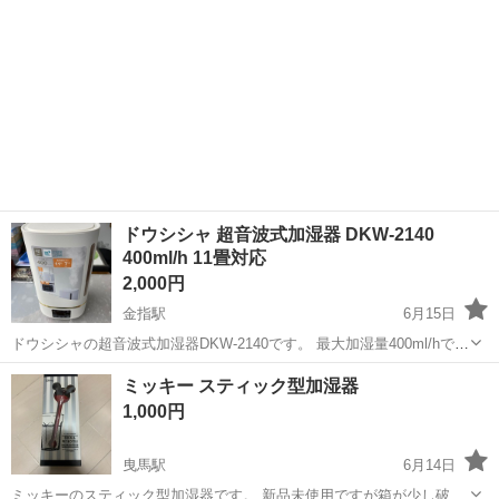
ドウシシャ 超音波式加湿器 DKW-2140
400ml/h 11畳対応
2,000円
金指駅
6月15日
ドウシシャの超音波式加湿器DKW-2140です。 最大加湿量400ml/hで、
プレハブ11畳・木造7畳まで対応可能です。 SIAA抗菌加工を施してお
静岡
浜松市
金指駅
季節、空調家電
DKW
ミッキー スティック型加湿器
り、衛生的に使用できます。 自動湿度調整やタイマー機能付きで、使
1,000円
い勝手が良い...
曳馬駅
6月14日
ミッキーのスティック型加湿器です。 新品未使用ですが箱が少し破れ