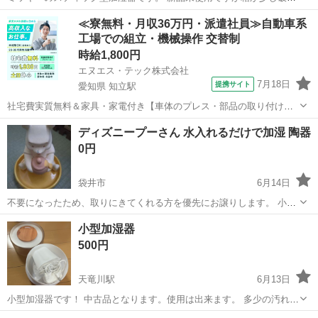
ています。 ペットボトルやマグカップを使い、 USB、ACアダプタで
静岡
浜松市
曳馬駅
季節、空調家電
ミッキー
≪寮無料・月収36万円・派遣社員≫自動車系
デスクの上などで使えます。 新品未使用品ですが自宅保管の為ご理解
工場での組立・機械操作 交替制
頂ける方のみでお願いいたします。
時給1,800円
エヌエス・テック株式会社
7月18日
提携サイト
愛知県 知立駅
社宅費実質無料＆家具・家電付き【車体のプレス・部品の取り付け・
塗装・検査】未経験でも時給1,800円 車体のプレス・部品の取り付
愛知
刈谷市
知立駅
その他
ディズニープーさん 水入れるだけで加湿 陶器
け・塗装・検査 車体のプレス・部品の取り付け・塗装・検査など、各
0円
工程に分かれて作業を担当します...
袋井市
6月14日
不要になったため、取りにきてくれる方を優先にお譲りします。 小さ
な汚れありますが仕様には問題ありません
静岡
袋井市
季節、空調家電
プーさん
小型加湿器
500円
天竜川駅
6月13日
小型加湿器です！ 中古品となります。使用は出来ます。 多少の汚れは
ご容赦くださいませ。 ◎受け渡し日時 平日夜→18時以降 土日→ご相
静岡
浜松市
天竜川駅
季節、空調家電