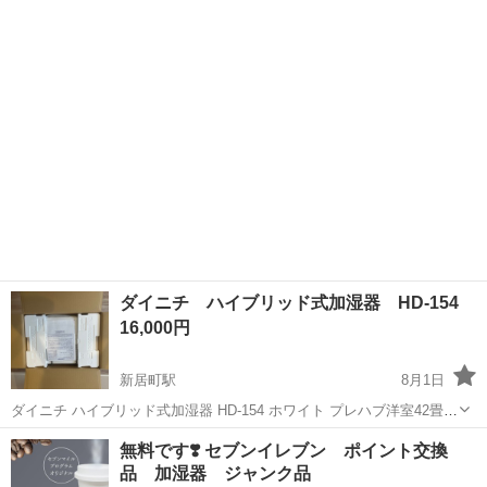
衣料服飾品、生活雑貨、家具、本、CD・DVDなどが無料でまとめて持
ち込めます！ ※詳細はこ...
ダイニチ ハイブリッド式加湿器 HD-154
16,000円
新居町駅
8月1日
ダイニチ ハイブリッド式加湿器 HD-154 ホワイト プレハブ洋室42畳ま
で 定価: 79,600円で購入 インターネットショッピングで購入して、ワ
静岡
湖西市
新居町駅
季節、空調家電
ダイニチ
無料です❣️ セブンイレブン ポイント交換
ンシーズンのみ使用しました。 タンクやトレイカバー等はかなり綺麗
品 加湿器 ジャンク品
な状態...