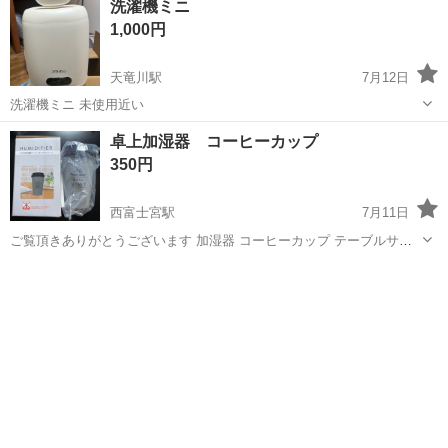
洗濯機ミニ
衣料服飾品、生活雑貨、家具、本、CD・DVDなどが無料でまとめて持
1,000円
ち込めます！ ※詳細はこ...
天竜川駅
7月12日
洗濯機ミニ 未使用近い
静岡
浜松市
天竜川駅
季節、空調家電
卓上加湿器 コーヒーカップ
350円
西富士宮駅
7月11日
ご覧頂きありがとうございます 加湿器 コーヒーカップ テーブルサイ
ズ USB接続 ケーブルはありません 自宅付近まで引き取り可能な方に
静岡
富士宮市
西富士宮駅
季節、空調家電
お願いします
コーヒーカップ