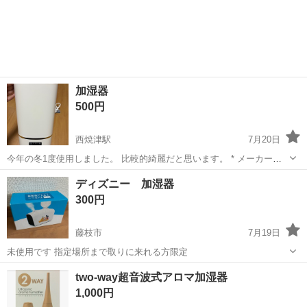
加湿器
500円
西焼津駅
7月20日
今年の冬1度使用しました。 比較的綺麗だと思います。 * メーカー：
マクロス（macros） * 商品名：超音波式加湿器 * 型番：DKW-2130 *
静岡
焼津市
西焼津駅
季節、空調家電
ディズニー 加湿器
製造年：2021年製 * 定格：AC100V / 50・60Hz *...
300円
藤枝市
7月19日
未使用です 指定場所まで取りに来れる方限定
静岡
藤枝市
季節、空調家電
場所
two-way超音波式アロマ加湿器
1,000円