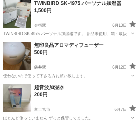
TWINBIRD SK-4975 パーソナル加湿器
談 ◎場所 マム天王店 五味八珍天王店 他 要相談
1,500円
金指駅
6月13日
TWINBIRD SK-4975 パーソナル加湿器です。 新品未使用、箱・取扱説
明書付きです。 スチーム式、タンク容量約1.6リットル、アロマトレー
静岡
浜松市
金指駅
季節、空調家電
無印良品アロマディフューザー
付きです。 水がなくなると自動で停止します。 直接引取り、または着
500円
払いでの...
袋井駅
6月12日
使わないので使って下さる方お願い致します。
静岡
袋井市
袋井駅
季節、空調家電
超音波加湿器
200円
富士宮市
6月7日
ほとんど使っていません ずっと保管してました。
静岡
富士宮市
季節、空調家電