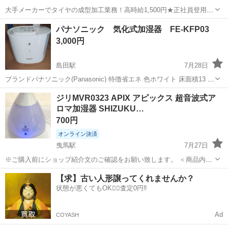
大手メーカーでタイヤの成型加工業務！高時給1,500円★正社員登用制
度あり！ワンルーム寮完備！マイカー通勤OK！無料駐車場あり！《三
三重
伊勢市
山田上口駅
その他
パナソニック 気化式加湿器 FE-KFP03
重県伊勢市》 人気の工場のお仕事 ◇タイヤの製造◇ トラック・バ
3,000円
ス・RV車用を中心とした...
島田駅
7月28日
ブランドパナソニック(Panasonic) 特徴省エネ 色ホワイト 床面積13 平
方メートル 動作モード気化器 商品の寸法19奥行き x 30.5幅 x 29.5高
静岡
島田市
島田駅
季節、空調家電
ジリMVR0323 APIX アピックス 超音波式ア
さ cm 【長寿命加湿フィルター】<br>しっかり洗えて汚れ...
ロマ加湿器 SHIZUKU…
700円
オンライン決済
曳馬駅
7月27日
※ご購入前にショップ紹介文のご確認をお願い致します。 ＜商品内容
＞ 「APIX アピックス 超音波式アロマ加湿器 SHIZUKU touch+」 型
静岡
浜松市
曳馬駅
季節、空調家電
【求】古い人形譲ってくれませんか？
番：ASZ-015 年式：2016年製 ＜商品状態...
状態が悪くてもOK🙆‍♀️査定0円‼️
Ad
COYASH