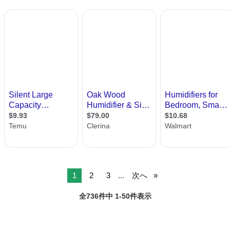
1
2
3
...
次へ
全736件中 1-50件表示