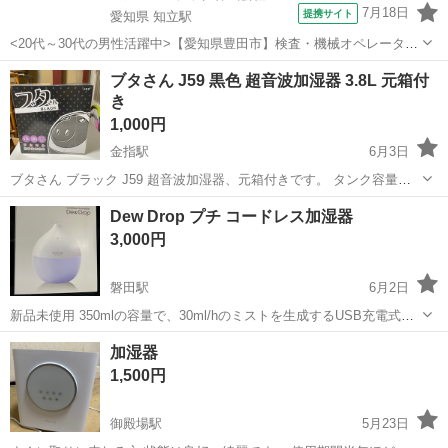
7月18日
提携サイト
愛知県 知立駅
<20代～30代の男性活躍中>【愛知県豊田市】検査・機械オペレーター
／交替制／月収36.2万円以上可能！／ngy144-99 仕事概要 仕事概要 安
愛知
豊田市
知立駅
その他
ブタさん J59 黒色 超音波加湿器 3.8L 元箱付
心の研修あり！ ー・ー・ー・ー・ー・ー 毎週火曜/金曜 入社チャン
き
ス！ ■...
1,000円
金指駅
6月3日
ブタさん ブラック J59 超音波加湿器、元箱付きです。 タンク容量
3.8L・加湿量380ml/hの大容量タイプ、可愛い豚のデザインでお部屋の
静岡
浜松市
金指駅
季節、空調家電
Dew Drop プチ コードレス加湿器
インテリアにもなります。 本体は簡単清掃済みです。 直接引取り、ま
3,000円
たは着払いでの発...
磐田駅
6月2日
新品未使用 350mlの容量で、30ml/hのミストを生成するUSB充電式の
コードレス加湿器。 - モデル名: Dew Drop - 充電方式: USB充電 - ミス
静岡
磐田市
磐田駅
季節、空調家電
プチ
加湿器
ト量: 30ml/h - 容量: 350ml - 稼働...
1,500円
御殿場駅
5月23日