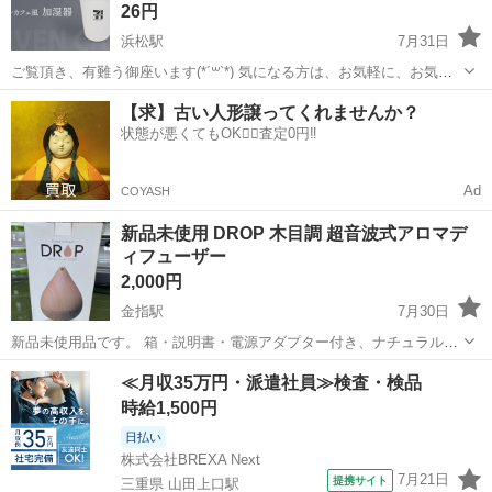
26円
浜松駅
7月31日
ご覧頂き、有難う御座います(*´꒳`*) 気になる方は、お気軽に、お気に
入り登録★お問い合わせ下さいませ！ ジャンク品です！ 2シーズン使
静岡
浜松市
浜松駅
季節、空調家電
【求】古い人形譲ってくれませんか？
って、加湿の煙の出が悪くなったそうです。 電源は入るそうです。 見
状態が悪くてもOK🙆‍♀️査定0円‼️
た目はかなり綺麗で...
Ad
COYASH
新品未使用 DROP 木目調 超音波式アロマデ
ィフューザー
2,000円
金指駅
7月30日
新品未使用品です。 箱・説明書・電源アダプター付き、ナチュラルな
木目調デザインの超音波式アロマディフューザーです。 直接引取り、
静岡
浜松市
金指駅
季節、空調家電
≪月収35万円・派遣社員≫検査・検品
または着払いでの発送も対応可能です。店舗からの配送をご希望の場
アロマディフューザー
時給1,500円
合は、お気軽にご連絡ください。
日払い
株式会社BREXA Next
7月21日
提携サイト
三重県 山田上口駅