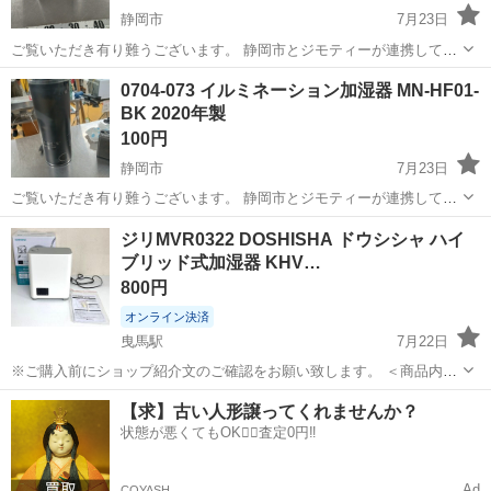
静岡市
7月23日
ご覧いただき有り難うございます。 静岡市とジモティーが連携して運
営しています。 粗⼤ごみ等の減量を⽬的に、まだ使えるものをリユー
静岡
静岡市
季節、空調家電
リユース
0704-073 イルミネーション加湿器 MN-HF01-
スしています。 ★★★★★ ご自宅にある不要品を是非ジモティースポ
BK 2020年製
ットへお持...
100円
静岡市
7月23日
ご覧いただき有り難うございます。 静岡市とジモティーが連携して運
営しています。 粗⼤ごみ等の減量を⽬的に、まだ使えるものをリユー
静岡
静岡市
季節、空調家電
リユース
ジリMVR0322 DOSHISHA ドウシシャ ハイ
スしています。 ★★★★★ ご自宅にある不要品を是非ジモティースポ
ブリッド式加湿器 KHV…
ットへお持...
800円
オンライン決済
曳馬駅
7月22日
※ご購入前にショップ紹介文のご確認をお願い致します。 ＜商品内容
＞ 「DOSHISHA ドウシシャ ハイブリッド式加湿器 KHV-502 2020
静岡
浜松市
曳馬駅
季節、空調家電
ドウシシャ
【求】古い人形譲ってくれませんか？
年製」 型番：KHV-502 カラー：ホワイト サイズ（約）：幅...
状態が悪くてもOK🙆‍♀️査定0円‼️
Ad
COYASH