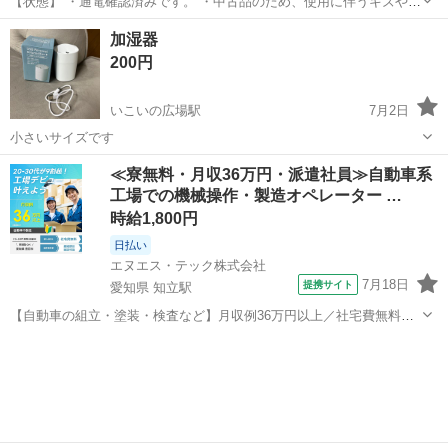
【状態】 ・通電確認済みです。 ・中古品のため、使用に伴うキズや汚
れが有ります。 中古品にご理解のある方のみお願いいたします。 ノー
静岡
袋井市
袋井駅
季節、空調家電
加湿器
クレーム・ノーリターンでお願いいたします。
200円
いこいの広場駅
7月2日
小さいサイズです
静岡
掛川市
いこいの広場駅
季節、空調家電
≪寮無料・月収36万円・派遣社員≫自動車系
工場での機械操作・製造オペレーター …
時給1,800円
日払い
エヌエス・テック株式会社
7月18日
提携サイト
愛知県 知立駅
【自動車の組立・塗装・検査など】月収例36万円以上／社宅費無料／
土日休み／祝い金・特典あり／ngy144-99 仕事概要 仕事概要 安心の研
愛知
豊田市
知立駅
その他
修あり！ ー・ー・ー・ー・ー・ー 毎週火曜/金曜 入社チャンス！ ■火
曜日入社⇒前...