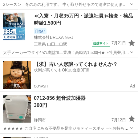
2シーズン 冬のみの利用です。 中が取り外せるので清潔に使えま
す。 引っ越しのため手放します。
静岡
伊東市
伊東駅
季節、空調家電
≪入寮・月収35万円・派遣社員≫検査・検品
時給1,500円
日払い
株式会社BREXA Next
7月21日
提携サイト
三重県 山田上口駅
大手メーカーでタイヤの成型加工業務！高時給1,500円★正社員登用制
度あり！ワンルーム寮完備！マイカー通勤OK！無料駐車場あり！《三
三重
伊勢市
山田上口駅
その他
【求】古い人形譲ってくれませんか？
重県伊勢市》 人気の工場のお仕事 ◇タイヤの製造◇ トラック・バ
状態が悪くてもOK🙆‍♀️査定0円‼️
ス・RV車用を中心とした...
Ad
COYASH
0712-056 超音波加湿器
300円
静岡市
7月12日
★★★★★ ご自宅にある不要品を是非ジモティースポットへお持ち込
みしませんか？ 家電、趣味・スポーツ・レジャー用品、こども用品、
静岡
静岡市
季節、空調家電
スポット