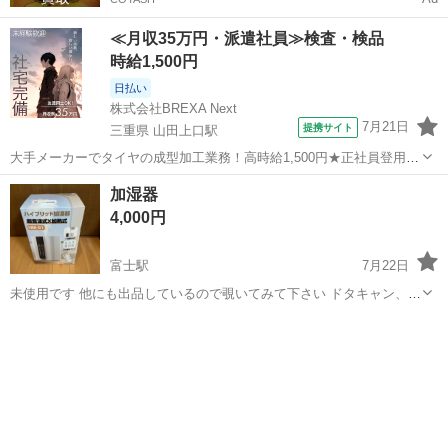
≪月収35万円・派遣社員≫検査・検品
時給1,500円
日払い
株式会社BREXA Next
7月21日
提携サイト
三重県 山田上口駅
大手メーカーでタイヤの成型加工業務！高時給1,500円★正社員登用制
度あり！ワンルーム寮完備！マイカー通勤OK！無料駐車場あり！《三
三重
伊勢市
山田上口駅
その他
加湿器
重県伊勢市》 人気の工場のお仕事 ◇タイヤの製造◇ トラック・バ
4,000円
ス・RV車用を中心とした...
富士駅
7月22日
未使用です 他にも出品しているので覗いてみて下さい ドタキャン、一
方的にメッセージを送る方がいる為、定型分のメッセージには返信し
静岡
富士市
富士駅
季節、空調家電
ない場合があります