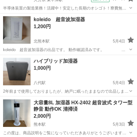
半導体装置の製造業務！活躍中！安定した長期のオシゴト！寮費無料
★赴任旅費会社負担◎20代～40代の男性活躍中★未経験活躍中！高時
大分
中津市
東中津駅
その他
koleido 超音波加湿器
給1,500円！《大分県中津市》 人気の工場のお仕事 ◇半導体装置内部
1,200円
のシート製造◇ ＊クリー...
北熊本駅
5月4日
koleido 超音波加湿器の出品です。 動作確認済みです。 型
番 CU61-HF 加湿方式 超音波振動方式 タンク容量 約2.7L
熊本
熊本市
北熊本駅
季節、空調家電
プレハブ
ハイブリッド加湿器
定格加湿能力 約250ml/h 連続加湿時間 約10時間 適用床面積
1,000円
木...
八代駅
5月4日
2年前まで使用しておりましたが、納戸に眠ったままなので出品しま
す。稼働には問題ありません。 加湿器をお探しの方は検討してみて下
熊本
八代市
八代駅
季節、空調家電
サイト
大容量8L 加湿器 HX-2402 超音波式 タワー型
さい。 他のサイトにも出してあるので、検討される方は連絡を下さ
静音 動作OK 清掃済
い。
2,000円
熊本駅
5月3日
この度は、商品説明をご覧になっていただきありがとうございます。