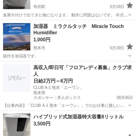
有佐駅
6月19日
倉庫片付けで出てきた物になります。 動作に問題はないです。 年式は
古いです。 ノークレームでお願いします。
熊本
八代市
有佐駅
季節、空調家電
加湿器 ミラクルタッチ Miracle Touch
Humidifier
1,000円
熊本市
6月19日
箱付き加湿器です。
熊本
熊本市
季節、空調家電
ミラクル
高収入/即日可「フロアレディ募集」クラブ求
人
日給2万円～6万円
CLUB A-1 熊本「エーワン」
熊本県
スポンサー：求人ボックス
08月06日
【仕事内容】「CLUB A-1 熊本「エーワン」」でのお仕事に難しいこ
とはありません! 未経験者さんでも大丈夫 一つずつしっかり覚えられ
アルバイト・パート
ハイブリッド式加湿器特大容量8リットル￼
るので、すぐに自信を持って働けるようになりますよ。 あなたにお任
3,500円
せすることはコチラ! お客様を...