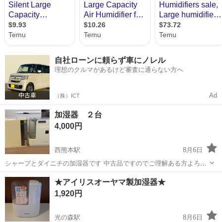
自社ローンに頼らず車にノレル
理想のクルマがあるけど審査に通らない方へ
Ad
（株）ICT
加湿器 ２台
4,000円
西熊本駅
8月6日
シャープとダイニチの加湿器です 中古品ですのでご理解ある方よろし
くお願いします 今年使用しなかったので処分します 動作確認済み
熊本
熊本市
西熊本駅
季節、空調家電
ダイニチ
★アイリスオーヤマ製加湿器★
1,920円
光の森駅
8月6日