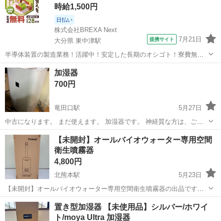
時給1,500円
日払い
株式会社BREXA Next
7月21日
提携サイト
大分県 東中津駅
半導体装置の製造業務！活躍中！安定した長期のオシゴト！寮費無料
★赴任旅費会社負担◎20代～40代の男性活躍中★未経験活躍中！高時
大分
中津市
東中津駅
その他
加湿器
給1,500円！《大分県中津市》 人気の工場のお仕事 ◇半導体装置内部
700円
のシート製造◇ ＊クリー...
竜田口駅
5月27日
中古になります。 まだ使えます。 加湿器です。 神経質な方は、ご遠
慮ください。 宜しくお願いします。 最終値下げ
熊本
熊本市
竜田口駅
季節、空調家電
【未開封】オールバイオウォーター専用空間
衛生噴霧器
4,800円
北熊本駅
5月23日
【未開封】オールバイオウォーター専用空間衛生噴霧器の出品です。
連続使用時間 24時間 噴霧消費量 （1時間あたり）500ml～
熊本
熊本市
北熊本駅
季節、空調家電
噴霧器
置き型加湿器 【未使用品】シルバー/ホワイ
1,000ml 性能 湿度調整、タイマー機能 適用面積 10畳
ト/moya Ultra 加湿器
～80畳 ...