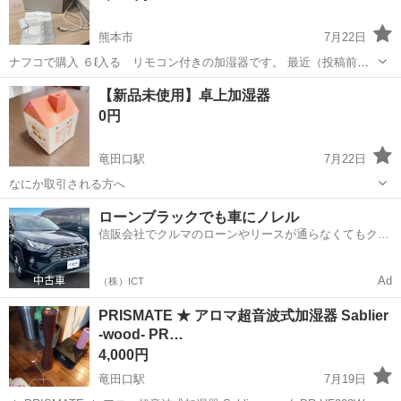
熊本市
7月22日
ナフコで購入 ６ℓ入る リモコン付きの加湿器です。 最近（投稿前
日）まで使ってました。 箱はありません。 説明書あります。 本体は
熊本
熊本市
季節、空調家電
リモコン
【新品未使用】卓上加湿器
タッチパネル式 土日祝日の日中希望です。 宜しくお願いします。
0円
竜田口駅
7月22日
なにか取引される方へ
熊本
熊本市
竜田口駅
季節、空調家電
貰い物
ローンブラックでも車にノレル
信販会社でクルマのローンやリースが通らなくてもクル
マをご利用いただけるサービスがあります！
Ad
（株）ICT
PRISMATE ★ アロマ超音波式加湿器 Sablier
-wood- PR…
4,000円
竜田口駅
7月19日