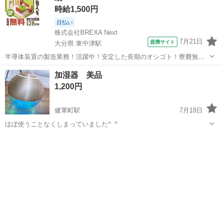
時給1,500円
日払い
株式会社BREXA Next
7月21日
提携サイト
大分県 東中津駅
半導体装置の製造業務！活躍中！安定した長期のオシゴト！寮費無料
★赴任旅費会社負担◎20代～40代の男性活躍中★未経験活躍中！高時
大分
中津市
東中津駅
その他
加湿器 美品
給1,500円！《大分県中津市》 人気の工場のお仕事 ◇半導体装置内部
1,200円
のシート製造◇ ＊クリー...
健軍町駅
7月18日
ほぼ使うことなくしまっていました^_^
熊本
上益城郡
健軍町駅
季節、空調家電