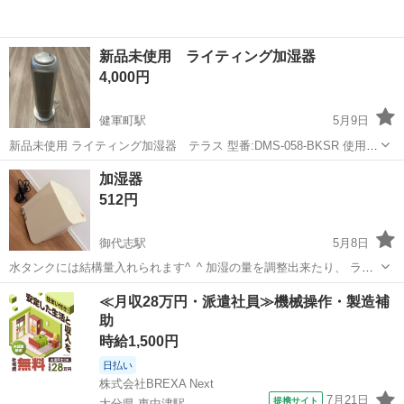
新品未使用 ライティング加湿器
4,000円
健軍町駅
5月9日
新品未使用 ライティング加湿器 テラス 型番:DMS-058-BKSR 使用せ
ずに保管しておりました。 箱はありません。 通電のみ確認しておりま
熊本
上益城郡
健軍町駅
季節、空調家電
ありません
加湿器
す。
512円
御代志駅
5月8日
水タンクには結構量入れられます^_^ 加湿の量を調整出来たり、 ライ
トも付きます！ 乾燥の時期は大活躍でした！ 定期的にタンクをハイタ
熊本
菊池市
御代志駅
季節、空調家電
除菌
≪月収28万円・派遣社員≫機械操作・製造補
ー除菌していましたが、 どうしても手が届かない部分は、 ハイター液
助
に浸す程度でした。 ...
時給1,500円
日払い
株式会社BREXA Next
7月21日
提携サイト
大分県 東中津駅