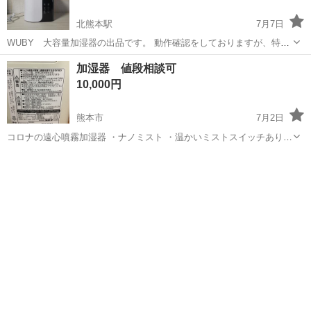
北熊本駅
7月7日
WUBY 大容量加湿器の出品です。 動作確認をしておりますが、特に
問題はございませんでした。 メーカー WUBY 年式 2024年
熊本
熊本市
北熊本駅
季節、空調家電
重量
加湿器 値段相談可
容量 6L 重量 約2.9g サイズ 幅 22.3cm
10,000円
奥行き...
熊本市
7月2日
コロナの遠心噴霧加湿器 ・ナノミスト ・温かいミストスイッチあり
・ナイトモードスイッチあり ・説明書あり ・正常動作確認済み ・黒
熊本
熊本市
季節、空調家電
いキズあり