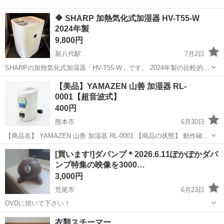
🔶 SHARP 加熱気化式加湿器 HV-T55-W
2024年製
9,800円
新八代駅
7月2日
SHARPの加熱気化式加湿器「HV-T55-W」です。 2024年製の比較的新
しいモデルで、蒸気が見えにくい加熱気化式を採用した使いやすい加
熊本
八代市
新八代駅
季節、空調家電
SHARP
【美品】YAMAZEN 山善 加湿器 RL-
湿器です。 これからの季節の乾燥対策にぴったりの一台です。 ⚫︎メー
0001【超音波式】
カー：SHAR...
400円
熊本市
6月30日
【商品名】 YAMAZEN 山善 加湿器 RL-0001 【商品の状態】 動作確認
済み。 目立った傷や汚れはなく、きれいな状態です。 【仕様】 加湿
熊本
熊本市
季節、空調家電
YAMAZEN
[買います!]ダパンプ＊2026.6.11ぽかぽかダパ
方式：超音波式 加湿量：最大250ml/h タンク容...
ンプ特集の映像を3000…
3,000円
荒尾市
6月23日
DVDに焼いて下さい！
熊本
荒尾市
季節、空調家電
DVD
衣類スチーマー