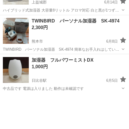
上益城郡
6月14日
ハイブリッド式加湿器 大容量8リットル アロマ対応 白と黒が1つずつ
あります。 使用期間は短いです。 美品です 電気代がハイブリッドだ
熊本
上益城郡
季節、空調家電
TWINBIRD パーソナル加湿器 SK-4974
から安いです。 1ヵ月24時間つけて360円位です。 益城町木山
2,300円
熊本市
6月8日
TWINBIRD パーソナル加湿器 SK-4974 簡単なお手入れはしていま
すが使用品のため水垢があります。 外側は綺麗かと思います。 タンク
熊本
熊本市
季節、空調家電
TWINBIRD
加湿器 フルパワーミストDX
容量1.2リットル 連続8時間 空焚き防止、水切れをお知らせする給水ラ
1,000円
ンプ ご理...
日比谷駅
6月5日
中古品です 電源は入りました 動作は未確認です
熊本
玉名市
日比谷駅
季節、空調家電