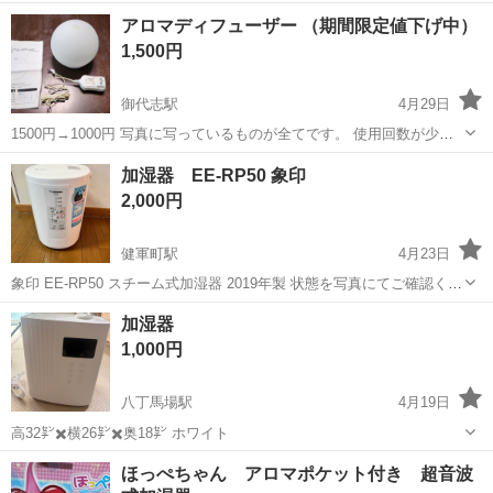
注意事項等がございますのでご納得して頂いた上でのご購入を宜しく
熊本
熊本市
熊本駅
季節、空調家電
タワー
アロマディフューザー （期間限定値下げ中）
お願い致します。 [詳細説明] * 大容量8L * 上から給水 * 静音 * リビン
1,500円
グ対応 ...
御代志駅
4月29日
1500円→1000円 写真に写っているものが全てです。 使用回数が少な
く美品です。 ドリテック DRETEC ガラスアロマディフューザー DF-
熊本
合志市
御代志駅
季節、空調家電
加湿器 EE-RP50 象印
706 フロストガラスが映える、ラウンドデザイン。ゆっく...
アロマディフューザー
2,000円
健軍町駅
4月23日
象印 EE-RP50 スチーム式加湿器 2019年製 状態を写真にてご確認くだ
さい。 引っ越しに伴い不要になった物です。 東区東町での受け取りを
熊本
熊本市
健軍町駅
季節、空調家電
P50
加湿器
お願いします。
1,000円
八丁馬場駅
4月19日
高32㌢✖️横26㌢✖️奥18㌢ ホワイト
熊本
熊本市
八丁馬場駅
季節、空調家電
ホワイト
ほっぺちゃん アロマポケット付き 超音波