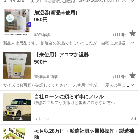
★ PRISMATE ★ アロマ超音波式加湿器 Sablier -wood- PR-HF003W
★ アロマ 加湿器 スリムで高さが80㌢あります。縦に長くてスリムな
熊本
熊本市
竜田口駅
季節、空調家電
価格
加湿器[新品未使用]
ので場所を取らないかと思います。 潤い お洒落 ...
950円
武蔵塚駅
7月18日
新品未使用品です。 抽選会の景品でもらいましたが、自宅に加湿器が
あるため使用予定がなく出品致します。
熊本
熊本市
武蔵塚駅
季節、空調家電
抽選会
【未使用】アロマ加湿器
500円
東海学園前駅
7月18日
サイズはお写真を確認してください。 未使用ですが、一度人の手に渡
ったものなので、ご了承ください。
熊本
熊本市
東海学園前駅
季節、空調家電
自社ローンに頼らず車にノレル
理想のクルマがあるけど審査に通らない方へ
Ad
（株）ICT
≪月収28万円・派遣社員≫機械操作・製造補
助