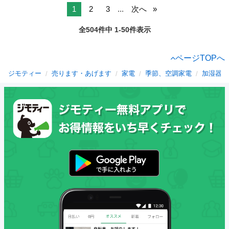
1
2
3
...
次へ
全504件中 1-50件表示
ページTOPへ
ジモティー
売ります・あげます
家電
季節、空調家電
加湿器