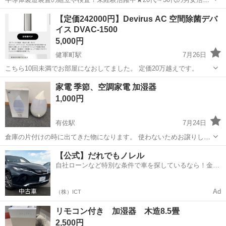
中★ワンルーム寮完備！赴任旅費会社負担！マイカー通勤OK！無料駐
熊本
その他
【定価242000円】Devirus AC 空間除菌デバ
車場あり！正社員登用あり！《熊本県菊池郡大津町》 人気の工場のお
イス DVAC-1500
仕事 ◇半導体製造装置の組立...
5,000円
健軍町駅
7月26日
こちら10回未満でお部屋になおしてました。 定価20万越えです。
熊本
上益城郡
健軍町駅
季節、空調家電
家電 季節、空調家電 加湿器
1,000円
有佐駅
7月24日
倉庫の片付けの時に出てきた物になります。 使わないためお譲りしま
す。
熊本
八代市
有佐駅
季節、空調家電
空調
【公式】だれでもノレル
自社ローンなど特別な条件で車を探しているなら！金利
0%で車をご提供、ノレル独自与信システム。
Ad
（株）ICT
リモコン付き 加湿器 木造8.5畳
2,500円