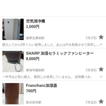
空気清浄機
1,000円
健軍交番前駅
7月17日
購入してから2年くらい使用しました、あとは中を乾燥させて保管して
いました。 フィルター交換をしておりその日時を本体にマジックで書
熊本
熊本市
健軍交番前駅
季節、空調家電
SHARP 加湿セラミックファンヒーター
いていたので、除光液で消そうとしましたら、広がってしまいまし
8,000円
た。😢 画像でご確認ください 中古品...
東海学園前駅
7月15日
一年半ほど前に購入。 数回しか使用していません。 説明書つき。
熊本
熊本市
東海学園前駅
季節、空調家電
Francfranc加湿器
700円
新水前寺駅
7月12日