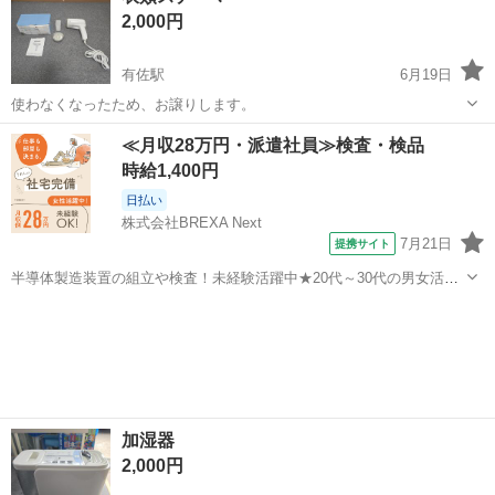
2,000円
有佐駅
6月19日
使わなくなったため、お譲りします。
熊本
八代市
有佐駅
季節、空調家電
スチーマー
≪月収28万円・派遣社員≫検査・検品
時給1,400円
日払い
株式会社BREXA Next
7月21日
提携サイト
半導体製造装置の組立や検査！未経験活躍中★20代～30代の男女活躍
中★ワンルーム寮完備！赴任旅費会社負担！マイカー通勤OK！無料駐
熊本
その他
車場あり！正社員登用あり！《熊本県菊池郡大津町》 人気の工場のお
仕事 ◇半導体製造装置の組立...
加湿器
2,000円