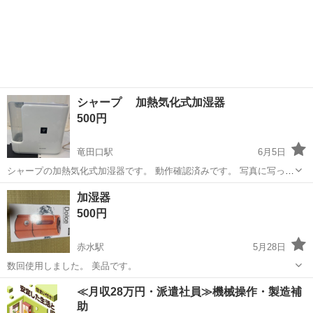
シャープ 加熱気化式加湿器
500円
竜田口駅
6月5日
シャープの加熱気化式加湿器です。 動作確認済みです。 写真に写って
いる物が全てです。 中古品にご理解頂き、ご検討のほど宜しくお願い
熊本
熊本市
竜田口駅
季節、空調家電
シャープ
加湿器
致します。
500円
赤水駅
5月28日
数回使用しました。 美品です。
熊本
阿蘇市
赤水駅
季節、空調家電
≪月収28万円・派遣社員≫機械操作・製造補
助