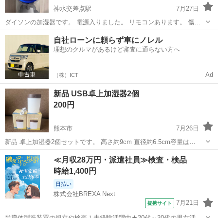
神水交差点駅
7月27日
ダイソンの加湿器です。 電源入りました。 リモコンあります。 傷、
カルキの白っぽい跡？あります。 写真でご確認の上、ご検討よろしく
熊本
熊本市
神水交差点駅
季節、空調家電
ダイソン
自社ローンに頼らず車にノレル
お願いいたします。 dyson 製造番号 NR2-JP-GMA2642A ダイソン
理想のクルマがあるけど審査に通らない方へ
MFO1...
Ad
（株）ICT
新品 USB卓上加湿器2個
200円
熊本市
7月26日
新品 卓上加湿器2個セットです。 高さ約9cm 直径約6.5cm容量は
200mlです。 近くで受け渡し可能な方で
熊本
熊本市
季節、空調家電
≪月収28万円・派遣社員≫検査・検品
時給1,400円
日払い
株式会社BREXA Next
7月21日
提携サイト
半導体製造装置の組立や検査！未経験活躍中★20代～30代の男女活躍