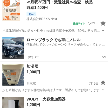
≪月収28万円・派遣社員≫検査・検品
時給1,400円
日払い
株式会社BREXA Next
7月21日
提携サイト
半導体製造装置の組立や検査！未経験活躍中★20代～30代の男女活躍
中★ワンルーム寮完備！赴任旅費会社負担！マイカー通勤OK！無料駐
熊本
その他
ローンブラックでも車にノレル
車場あり！正社員登用あり！《熊本県菊池郡大津町》 人気の工場のお
信販会社でクルマのローンやリースが通らなくてもクル
仕事 ◇半導体製造装置の組立...
マをご利用いただけるサービスがあります！
Ad
（株）ICT
加湿器
1,000円
川尻駅
7月9日
少し水垢がありますが作動確認確認済です、返品不可でお願いします
熊本
熊本市
川尻駅
季節、空調家電
WUBY 大容量加湿器
1,200円