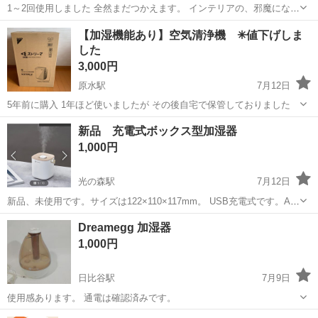
1～2回使用しました 全然まだつかえます。 インテリアの、邪魔になら
ないデザインです外見は 新品同様です
熊本
熊本市
新水前寺駅
季節、空調家電
【加湿機能あり】空気清浄機 ✳︎値下げしま
した
3,000円
原水駅
7月12日
5年前に購入 1年ほど使いましたが その後自宅で保管しておりました
熊本
菊池郡
原水駅
季節、空調家電
新品 充電式ボックス型加湿器
1,000円
光の森駅
7月12日
新品、未使用です。サイズは122×110×117mm。 USB充電式です。AC
アダプターはついていません。 コンパクトでハンドル付きなので、デ
熊本
菊池郡
光の森駅
季節、空調家電
ボックス
Dreamegg 加湿器
スクや寝室など使いたい場所に移動しやすいとのこと。 購入したもの
1,000円
の大きい加湿器が2...
日比谷駅
7月9日
使用感あります。 通電は確認済みです。
熊本
玉名市
日比谷駅
季節、空調家電