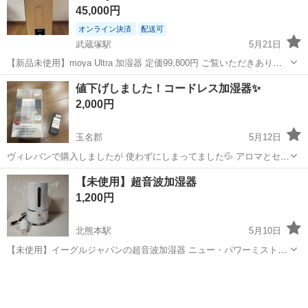
45,000円
オンライン決済
配送可
武蔵塚駅
5月21日
【新品未使用】moya Ultra 加湿器 定価99,800円 ご覧いただきありが
とうございます。 moya Ultra（通常価格 ¥99,800）の出品です。 写真
熊本
熊本市
武蔵塚駅
季節、空調家電
Ultra
値下げしました！コードレス加湿器✨
を撮る為に開封し、撮影しました^_^ 【商品特徴】...
2,000円
玉名郡
5月12日
ヴィレバンで購入しましたが 使わずにしまってました💦 アロマとセッ
トで4928円しました🤭笑 未使用なのでどなたか使ってください＾＾
熊本
玉名郡
季節、空調家電
セット
【未使用】超音波加湿器
1,200円
北熊本駅
5月10日
【未使用】イーグルジャパンの超音波加湿器 ニュー・パワーミスト
NPM-4000 の出品です。 箱に痛みがあります。 重量 約1.2kg
熊本
熊本市
北熊本駅
季節、空調家電
タンク
タンク容量 4L よろしくお願いいたします。