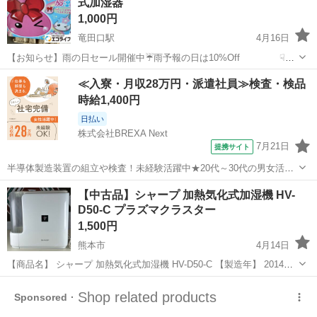
式加湿器
1,000円
竜田口駅
4月16日
【お知らせ】雨の日セール開催中☔雨予報の日は10%Off ☟商
品詳細☟ 【状態】中古品 動作確認済み 【クリーニング】簡易清掃済
熊本
熊本市
竜田口駅
季節、空調家電
ほっぺちゃん
≪入寮・月収28万円・派遣社員≫検査・検品
み 【サイズ】高さ ㎝ 横幅 ㎝ 奥行 ㎝ 【その他】中古品
時給1,400円
の為、それなりの使...
日払い
株式会社BREXA Next
7月21日
提携サイト
半導体製造装置の組立や検査！未経験活躍中★20代～30代の男女活躍
中★ワンルーム寮完備！赴任旅費会社負担！マイカー通勤OK！無料駐
熊本
その他
【中古品】シャープ 加熱気化式加湿機 HV-
車場あり！正社員登用あり！《熊本県菊池郡大津町》 人気の工場のお
D50-C プラズマクラスター
仕事 ◇半導体製造装置の組立...
1,500円
熊本市
4月14日
【商品名】 シャープ 加熱気化式加湿機 HV-D50-C 【製造年】 2014年
製 【商品の特徴】 高濃度プラズマクラスター7000を搭載しており、
熊本
熊本市
季節、空調家電
D50
カビ菌の除菌、タバコ臭の脱臭、静電気の抑制効果が期待でき...