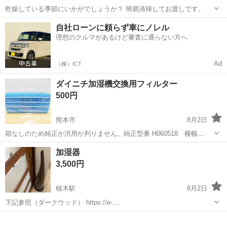
乾燥している季節にいかがでしょうか？ 簡易清掃してお渡しです。
熊本
菊池郡
光の森駅
季節、空調家電
自社ローンに頼らず車にノレル
理想のクルマがあるけど審査に通らない方へ
アイリスオーヤマ
Ad
（株）ICT
ダイニチ加湿機交換用フィルター
500円
熊本市
8月2日
箱なしのため純正か汎用か判りません。純正型番 H060518 横幅
230mm、高さ105mm、厚さ65mm。お渡し後のキャンセルやクレーム
熊本
熊本市
季節、空調家電
ダイニチ
加湿器
はお断りします。
3,500円
植木駅
8月2日
下記参照（ダークウッド） https://e-
doshisha.com/lineup/humidifier_dkhy-3511.html
熊本
熊本市
植木駅
季節、空調家電