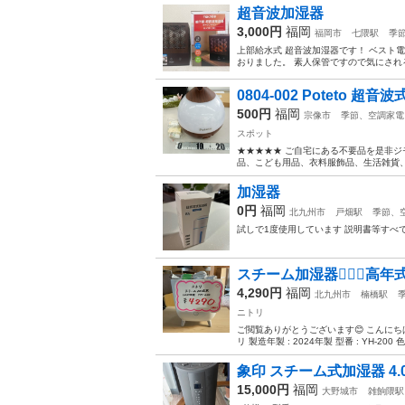
超音波加湿器
3,000円
福岡
福岡市
七隈駅
季
上部給水式 超音波加湿器です！ ベスト
おりました。 素人保管ですので気にされる方
0804-002 Poteto 超
500円
福岡
宗像市
季節、空調家電
スポット
★★★★★ ご自宅にある不要品を是非ジ
品、こども用品、衣料服飾品、生活雑貨、家
加湿器
0円
福岡
北九州市
戸畑駅
季節、
試しで1度使用しています 説明書等すべて
スチーム加湿器🧖🏻‍♀️高年
4,290円
福岡
北九州市
楠橋駅
ニトリ
ご閲覧ありがとうございます😊 こんにち
リ 製造年製 : 2024年製 型番 : YH-200 色 
象印 スチーム式加湿器 4.0L 
15,000円
福岡
大野城市
雑餉隈駅