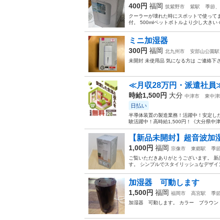
400円
福岡
筑紫野市
紫駅
季節、
クーラーが壊れた時にスポットで使って
付。 500mlペットボトルより少し大き
ミニ加湿器
300円
福岡
北九州市
安部山公園駅
未開封 未使用品 気になる方は ご連絡下
≪月収28万円・派遣社員
時給1,500円
大分
中津市
東中津
日払い
半導体装置の製造業務！活躍中！安定した
験活躍中！高時給1,500円！《大分県中
【新品未開封】超音波加湿器
1,000円
福岡
宗像市
東郷駅
季
ご覧いただきありがとうございます。 新
す。 シンプルでスタイリッシュなデザイ
加湿器 可動します
1,500円
福岡
福岡市
高宮駅
季
加湿器 可動します。 カラー ブラウン