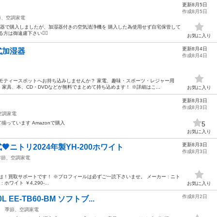
更新8月5日
作成8月5日
節、空調家電
電器で購入しましたが、加湿器付きの空気清浄機を 購入した為使用せず自宅保管して
は御遠慮下さい🙇‍♀️
お気に入り
更新8月4日
音波式加湿器
作成8月4日
モティースポットへお持ち込みしませんか？ 家電、趣味・スポーツ・レジャー用
具、本、CD・DVDなどが無料でまとめて持ち込めます！ ※詳細はこ...
お気に入り
更新8月3日
作成8月3日
空調家電
揃っています Amazonで購入
5
お気に入り
更新8月3日
式🖤ニトリ2024年製YH-200ホワイト
作成8月3日
季節、空調家電
は！買取サポートです！ ※プロフィールは必ずご一読下さいませ。 メーカー : ニト
: ホワイト ￥4,290-...
お気に入り
作成8月2日
EE-TB60-BM ソフトブ...
季節、空調家電