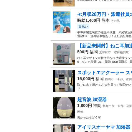
≪月収28万円・派遣社員
時給1,400円
熊本
その他
日払い
半導体製造装置の組立や検査！未経験活躍
通勤OK！無料駐車場あり！正社員登用あり
【新品未開封】ねこ耳加湿器
500円
福岡
太宰府市
都府楼前駅
ねこ耳デザインが特徴的な3L大容量タンクを備
5 - タンク容量: 3L - 電源: USB電源式 - 最
スポットエアクーラー スリー
15,000円
福岡
福岡市
季節、空調
取りに来て頂ける方 去年買って数回使いま
り
超音波 加湿器
1,800円
福岡
北九州市
安部山公
現状
良かったらどうぞ
アイリスオーヤマ 加湿器