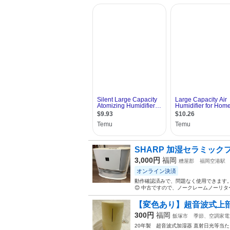
SHARP 加湿セラミックフ
3,000円
福岡
糟屋郡
福岡空港駅
オンライン決済
動作確認済みで、問題なく使用できます。
😊 中古ですので、ノークレームノーリ
【変色あり】超音波式上部
300円
福岡
飯塚市
季節、空調家電
20年製 超音波式加湿器 直射日光等当た