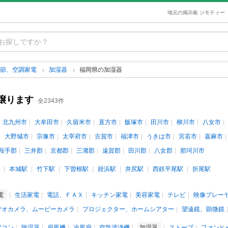
地元の掲示板 ジモティー
季節、空調家電
加湿器
福岡県の加湿器
譲ります
全2343件
北九州市
大牟田市
久留米市
直方市
飯塚市
田川市
柳川市
八女市
大野城市
宗像市
太宰府市
古賀市
福津市
うきは市
宮若市
嘉麻市
鞍手郡
三井郡
京都郡
三潴郡
遠賀郡
田川郡
八女郡
那珂川市
本城駅
竹下駅
下曽根駅
姪浜駅
井尻駅
西鉄平尾駅
折尾駅
電
生活家電
電話、ＦＡＸ
キッチン家電
美容家電
テレビ
映像プレー
デオカメラ、ムービーカメラ
プロジェクター、ホームシアター
望遠鏡、顕微鏡
アコン
除湿器
扇風機
冷風扇
空気清浄機
加湿器
ストーブ
ファンヒ