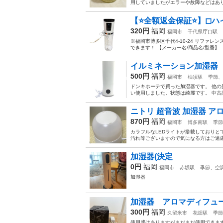
用していましたがエラーや故障などはあり
【⭐️全額返金保証⭐️】◻︎ハイ
320円
福岡
福岡市
千代県庁口駅
※福岡市博多区千代4-10-24 リファ
できます！ 【メーカー名/商品名/型番】 【
イルミネーション加湿器
500円
福岡
福岡市
柚須駅
季節、
ドンキホーテで買った加湿器です。 他の
い使用しました。状態は綺麗です。 中
ニトリ 超音波 加湿器 アロ
870円
福岡
福岡市
博多南駅
季節
カラフルなLEDライトが搭載しておりと
汚れ等ございますので気になる方はご遠慮
加湿器(決定
0円
福岡
福岡市
赤坂駅
季節、空
加湿器
加湿器 アロマディフュ
300円
福岡
久留米市
花畑駅
季節
使用感はありますがまだまだ使用できま