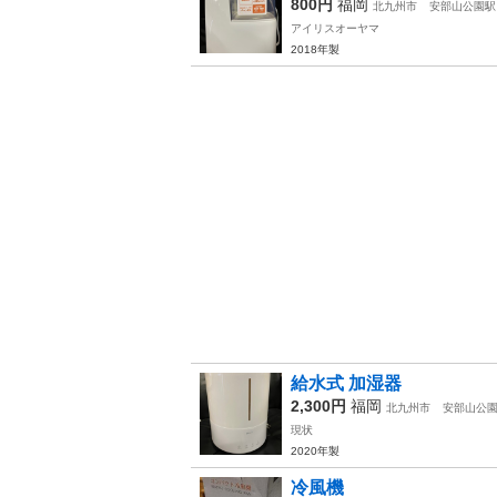
800円
福岡
北九州市
安部山公園駅
アイリスオーヤマ
2018年製
給水式 加湿器
2,300円
福岡
北九州市
安部山公
現状
2020年製
冷風機