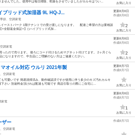
ませんでした。使用中は毎日掃除、乾燥をさせていましたがカルキはつい...
お気に入り
更新8月8日
ブリッド式加湿器 9L HQ-J...
作成8月8日
季節、空調家電
レンスイーストパーク 1階テナントでの受け渡しになります。 配達ご希望の方は要相談
2
⭐️全額返金保証⭐️】◻︎ハイブリッド式加...
お気に入り
更新8月8日
作成8月8日
空調家電
買ったので売ります。 後ろにコード付けるためマグネット付けてます。 2ヶ月ぐら
2
古品になりますので、中古品にご理解のない方はご遠慮ください。
お気に入り
更新8月7日
マオイル対応 ウルリ 2021年製
作成8月7日
、空調家電
ても可愛いです 簡易清掃済み、動作確認済ですが使用に伴う多少のキズ汚れカルキ
下さい 別途料金頂ければ配達も可能です 商品引取りの際にご自宅に...
お気に入り
更新8月8日
作成8月7日
調家電
1
お気に入り
作成8月7日
ーザー
、空調家電
す