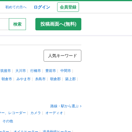
ログイン
会員登録
初めての方へ
投稿画面へ(無料)
検索
人気キーワード
筑後市
大川市
行橋市
豊前市
中間市
朝倉市
みやま市
糸島市
朝倉郡
築上郡
路線・駅から選ぶ
ヤー、レコーダー
カメラ
オーディオ
その他
ーター
オイルヒーター
遠赤外線ヒーター