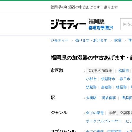
福岡県の加湿器の中古あげます・譲ります
福岡版
都道府県選択
ジモティー
売ります・あげます
家電
福岡県の加湿器の中古あげます・
市区郡
：
福岡県の加湿器
福岡市
小郡市
筑紫野市
春日市
筑紫郡
嘉穂郡
糟屋郡
駅
：
大橋駅
博多南駅
博多駅
ジャンル
：
全ての家電
季節、空調家
ポータブルプレーヤー
ビ
サブジャンル
：
全ての季節、空調家電
エ