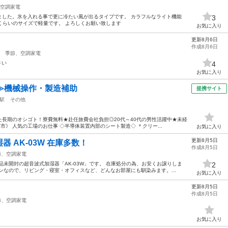
空調家電
ました。氷を入れる事で更に冷たい風が出るタイプです。 カラフルなライト機能
3
いくらいのサイズで軽量です。 よろしくお願い致します
お気に入り
更新8月6日
作成8月6日
季節、空調家電
さい
4
お気に入り
≫機械操作・製造補助
提携サイト
駅
その他
長期のオシゴト！寮費無料★赴任旅費会社負担◎20代～40代の男性活躍中★未経
津市》 人気の工場のお仕事 ◇半導体装置内部のシート製造◇ ＊クリー...
お気に入り
更新8月5日
 AK-03W 在庫多数！
作成8月5日
節、空調家電
品未開封の超音波式加湿器「AK-03W」です。 在庫処分の為、お安くお譲りしま
2
ンなので、リビング・寝室・オフィスなど、どんなお部屋にも馴染みます。...
お気に入り
更新8月5日
作成8月5日
節、空調家電
お気に入り