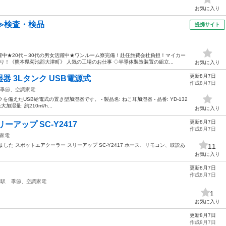
お気に入り
≫検査・検品
提携サイト
中★20代～30代の男女活躍中★ワンルーム寮完備！赴任旅費会社負担！マイカー
！《熊本県菊池郡大津町》 人気の工場のお仕事 ◇半導体製造装置の組立...
お気に入り
更新8月7日
 3Lタンク USB電源式
作成8月7日
季節、空調家電
えたUSB給電式の置き型加湿器です。 - 製品名: ねこ耳加湿器 - 品番: YD-132
大加湿量: 約210ml/h...
お気に入り
更新8月7日
アップ SC-Y2417
作成8月7日
家電
した スポットエアクーラー スリーアップ SC-Y2417 ホース、リモコン、取説あ
11
お気に入り
更新8月7日
作成8月7日
園駅
季節、空調家電
1
お気に入り
更新8月7日
作成8月7日