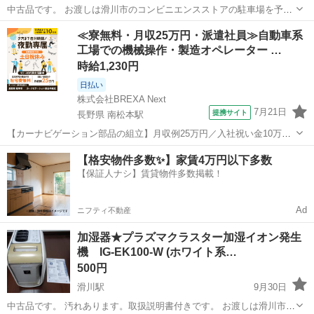
中古品です。 お渡しは滑川市のコンビニエンスストアの駐車場を予定
しております。 時間帯は夜間になると思います。 ヒーターレス省エネ
富山
滑川市
滑川駅
季節、空調家電
≪寮無料・月収25万円・派遣社員≫自動車系
設計で、消費電力約90%カット 強運転でも静音34dB 洗える長寿命フ
工場での機械操作・製造オペレーター …
ィルタ...
時給1,230円
日払い
株式会社BREXA Next
7月21日
提携サイト
長野県 南松本駅
【カーナビゲーション部品の組立】月収例25万円／入社祝い金10万
円！／うれしい土日祝休み★年間休日125日／稼げる夜勤専属！日払い
長野
松本市
南松本駅
その他
【格安物件多数✨】家賃4万円以下多数
OK！ 人気の工場のお仕事 ◇カーナビゲーション部品の組立◇ ■ 業務
【保証人ナシ】賃貸物件多数掲載！
内容 車載用カーナビゲ...
Ad
ニフティ不動産
加湿器★プラズマクラスター加湿イオン発生
機 IG-EK100-W (ホワイト系…
500円
滑川駅
9月30日
中古品です。 汚れあります。取扱説明書付きです。 お渡しは滑川市の