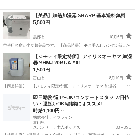
【美品】加熱加湿器 SHARP 基本送料無料
5,500円
黒部市
10月6日
◎使用頻度が少な超美品です。 【商品特長】 ◆お手入れカンタン設計
◆分解しやすく、掃除も簡単。キレイな水と空気で清潔加湿。 ◆温度
富山
黒部市
季節、空調家電
省エネ
【ジモティ限定特価】 アイリスオーヤマ 加湿
と湿度のWセンサーで省エネ ◆自動エコモードで、さらに省エネが図
器 SHM-120R1-A Y01…
れます。 ...
1,500円
富山市
8月10日
【商品詳細】 ・【ジモティ限定特価】 アイリスオーヤマ 加湿器
SHM-120R1-A Y0172 ・サイズ（約） 高さ24cm × 幅20cm x 奥行
富山
富山市
季節、空調家電
即日勤務!週1〜OK!コンサートスタッフ/日払
12cm ※若干の誤差はご了承下さい。 ・動作...
い・週払いOK!/副業にオススメ!…
時給1,100円～
株式会社ライフライン
富山県
スポンサー：求人ボックス
08月05日