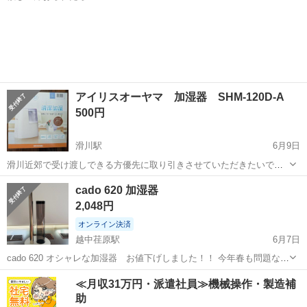
富山
富山市
東岩瀬駅
季節、空調家電
アイリスオーヤマ 加湿器 SHM-120D-A
500円
滑川駅
6月9日
滑川近郊で受け渡しできる方優先に取り引きさせていただきたいで
す。 あまり使用感なく綺麗めな状態です。
富山
滑川市
滑川駅
季節、空調家電
cado 620 加湿器
2,048円
オンライン決済
越中荏原駅
6月7日
cado 620 オシャレな加湿器 お値下げしました！！ 今年春も問題なく
稼働してましたが、 スペースを取られる為出品します - タイプ: 置き
富山
富山市
越中荏原駅
季節、空調家電
cado
≪月収31万円・派遣社員≫機械操作・製造補
型加湿器 - デザイン: 円柱型 - 素材: プラスチック、金属 - 状態:...
助