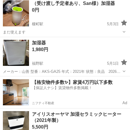
（受け渡し予定者あり、San様）加湿器
0円
榎町駅
5月3日
まだ使えます
富山
中新川郡
榎町駅
季節、空調家電
加湿器
1,980円
福野駅
5月1日
メーカー：山善 型番：AKS-GA25 年式：2021年 状態：良品 2026年5
月1日動作確認済みです カラー：ホワイト ※予備フィルターを1枚付属
富山
南砺市
福野駅
季節、空調家電
【格安物件多数✨】家賃4万円以下多数
しています ご覧いただきまして、誠にありがとう...
【保証人ナシ】賃貸物件多数掲載！
Ad
ニフティ不動産
アイリスオーヤマ 加湿セラミックヒーター
（2021年製）
5,500円