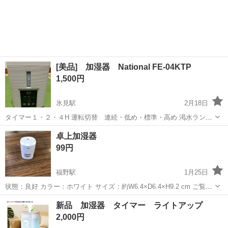
[美品] 加湿器 National FE-04KTP
1,500円
氷見駅
2月18日
タイマー１・２・４H 運転切替 連続・低め・標準・高め 渇水ラン
プ、水位窓あり スチームファン式の上にパーツ分解洗浄出来るため、
富山
氷見市
氷見駅
季節、空調家電
KTP
卓上加湿器
ヌメリは付かず、清潔です。 ほぼ使用せず保管状態だったため、外観
99円
内観とも綺麗な状態で...
福野駅
1月25日
状態：良好 カラー：ホワイト サイズ：約W6.4×D6.4×H9.2 cm ご覧い
ただきまして、誠にありがとうございます。 当商品につきましては、
富山
南砺市
福野駅
季節、空調家電
店舗
新品 加湿器 タイマー ライトアップ
店舗でのみ販売しております。 (配達、郵送などのサービス...
2,000円