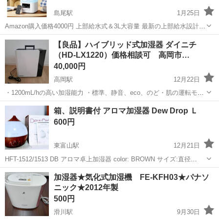
島尾駅
1月25日
Amazon購入価格4000円 上部給水式＆3L大容量 最新の上部給水設計を
採用し、タンクを取り外す必要はありません。上から直接水を注ぐだ
富山
氷見市
島尾駅
季節、空調家電
タイマー
【良品】ハイブリッド式加湿器 ダイニチ
けで簡単に給水でき、毎日の補水作業がとても快適になります。こぼ
（HD-LX1220）価格相談可 高岡市…
れる心配もなく、女性や...
40,000円
高岡駅
12月22日
・1200mL/hの高い加湿能力 ・標準、静音、eco、のど・肌の運転モー
ドを搭載 ・静かさを重視しながら加湿する「おやすみ快適」機能付き
富山
高岡市
高岡駅
季節、空調家電
ダイニチ
箱、説明書付 アロマ加湿器 Dew Drop Ｌ
・ハイブリッド式加湿器 ■製品情報 品番 HD-LX1220-W ...
600円
東富山駅
12月21日
HFT-1512/1513 DB アロマ卓上加湿器 color: BROWN サイズ:直径
21.5×高さ24.5 重量:1kg 加湿方式(新): 超音波式 消費電力:20W コード
富山
富山市
東富山駅
季節、空調家電
HFT
加湿器★気化式加湿機 FE-KFH03★パナソ
長:1.5m タンク容量:2.8L 最大加湿...
ニック★2012年製
500円
滑川駅
9月30日