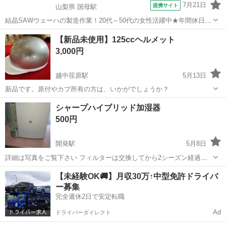
7月21日
提携サイト
山梨県 国母駅
結晶SAWウェーハの製造作業！20代～50代の女性活躍中★年間休日
120日＆土日祝休み！クリーンルーム内でのお仕事！日払い制度利用可
山梨
国母駅
その他
【新品未使用】125ccヘルメット
◎正社員登用制度あり！マイカー通勤可！《山梨県中巨摩郡昭和町》
3,000円
人気の工場のお仕事 ◇結晶...
越中荏原駅
5月13日
新品です。原付やカブ所有の方は、いかがでしょうか？
富山
富山市
越中荏原駅
季節、空調家電
ヘルメット
シャープハイブリッド加湿器
500円
開発駅
5月8日
詳細は写真をご覧下さい フィルターは交換してから2シーズン経過し
てます 蒸気のでないタイプです
富山
富山市
開発駅
季節、空調家電
シャープ
【未経験OK🚚】月収30万↑中型免許ドライバ
ー募集
完全週休2日で安定転職
Ad
ドライバーダイレクト