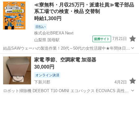
≪寮無料・月収25万円・派遣社員≫電子部品
系工場での検査・検品 交替制
時給1,300円
日払い
株式会社BREXA Next
7月21日
提携サイト
山梨県 国母駅
結晶SAWウェーハの製造作業！20代～50代の女性活躍中★年間休日
120日＆土日祝休み！クリーンルーム内でのお仕事！日払い制度利用可
山梨
国母駅
その他
家電 季節、空調家電 加湿器
◎正社員登用制度あり！マイカー通勤可！《山梨県中巨摩郡昭和町》
30,000円
人気の工場のお仕事 ◇結晶...
オンライン決済
下新川郡
4月2日
ロボット掃除機 DEEBOT T10 OMNI エコバックス ECOVACS 高性能
マッピング 機能 水拭き 機能 ｶｰﾍﾟｯﾄｾﾝｻ 2024.4に購入(89,800円)週1ペ
富山
下新川郡
季節、空調家電
空調
ースで使用していました。 2025..11...