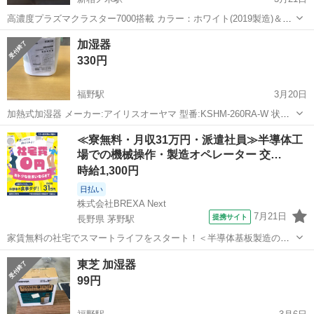
高濃度プラズマクラスター7000搭載 カラー：ホワイト(2019製造)＆ピ
ンク(2021製造) 通電確認しました 現状渡しとなります 清掃及びフィル
富山
中新川郡
新相ノ木駅
季節、空調家電
SHARP
加湿器
ター交換をお勧めします シールのはがし跡あります 家庭...
330円
福野駅
3月20日
加熱式加湿器 メーカー:アイリスオーヤマ 型番:KSHM-260RA-W 状態:
最良 カラー:ホワイト ご覧いただきまして、誠にありがとうございま
富山
南砺市
福野駅
季節、空調家電
店舗
≪寮無料・月収31万円・派遣社員≫半導体工
す。 当商品につきましては、店舗でのみ販売しております。 ...
場での機械操作・製造オペレーター 交…
時給1,300円
日払い
株式会社BREXA Next
7月21日
提携サイト
長野県 茅野駅
家賃無料の社宅でスマートライフをスタート！＜半導体基板製造の機
械操作・検査＞ランチ代もかからないオトクな職場◎／稼ぎもしっか
長野
茅野市
茅野駅
その他
東芝 加湿器
り！月収例31万円／長野県茅野市 半導体基板の製造・検査 クリーンル
99円
ーム内で、半導体基板の製造や検...