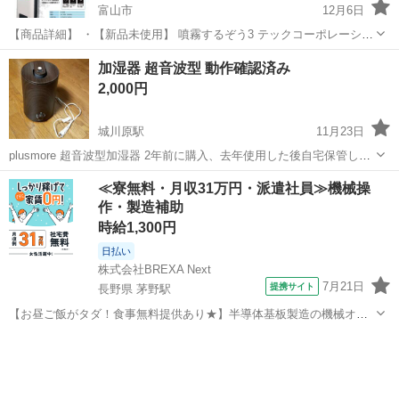
富山市
12月6日
【商品詳細】 ・【新品未使用】 噴霧するぞう3 テックコーポレーショ
ン 超音波加湿器 大型噴霧器 消臭 電解水 定価9万円 Y0598 ・サイズ
富山
富山市
季節、空調家電
噴霧器
加湿器 超音波型 動作確認済み
（約）高さ76cm × 幅36.5cm x 奥行32cm （箱サ...
2,000円
城川原駅
11月23日
plusmore 超音波型加湿器 2年前に購入、去年使用した後自宅保管して
おりました。 使用感あるためご理解のある方のみお願いします。 品
富山
富山市
城川原駅
季節、空調家電
プレハブ
≪寮無料・月収31万円・派遣社員≫機械操
番：MO-HF020 定価：4,950円 品名：上部給水式超音波 アロマ加湿器
作・製造補助
wo...
時給1,300円
日払い
株式会社BREXA Next
7月21日
提携サイト
長野県 茅野駅
【お昼ご飯がタダ！食事無料提供あり★】半導体基板製造の機械オペ
レーターや検査作業！未経験活躍中★カップル＆友達同士の応募OK！
長野
茅野市
茅野駅
その他
赴任旅費会社負担★嬉しい無料送迎◎正社員登用制度あり！マイカー
通勤OK！無料駐車場完備！《長野県茅...