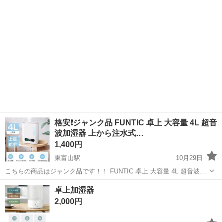
格安❗ジャンク品 FUNTIC 卓上 大容量 4L 超音
波加湿器 上から注水式…
1,400円
東富山駅
10月29日
こちらの商品はジャンク品です！！ FUNTIC 卓上 大容量 4L 超音波加
湿器 上から注水式 卓上加湿器 アロマ/次亜塩酸水対応 無段階調整 吹
富山
富山市
東富山駅
季節、空調家電
次亜塩素酸水
卓上加湿器
出口 大容量 32畳対応 【4L大容量加湿器 & 24時間連続作動】この超...
2,000円