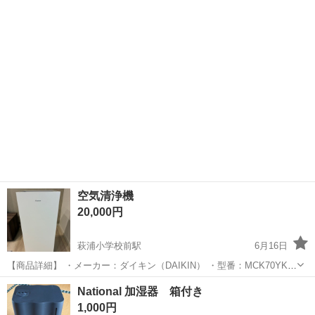
えます。
アロマディフューザー
空気清浄機
20,000円
萩浦小学校前駅
6月16日
【商品詳細】 ・メーカー：ダイキン（DAIKIN） ・型番：MCK70YKS-
W ・年式：2022年製 ・加湿機能付き空気清浄機 【状態】 ・通電確認
富山
富山市
萩浦小学校前駅
季節、空調家電
National 加湿器 箱付き
済み ・簡易的な動作確認のみ（細かい動作までは未確認） ・フィルタ
1,000円
ー部分...