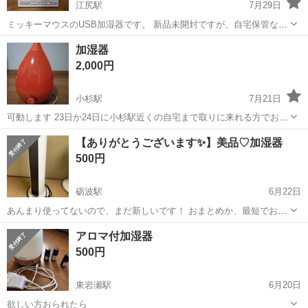
江尻駅
7月29日
ミッキーマウスのUSB加湿器です。 新品未開封ですが、自宅保管なの
で、お気になさらない方のみ購入の検討をお願いします。
富山
高岡市
江尻駅
季節、空調家電
ミッキーマウス
加湿器
2,000円
小杉駅
7月21日
可動します 23日か24日に小杉駅近くの自宅まで取りに来れる方でお願
いします https://store.shopping.yahoo.co.jp/sonanoa/20181230011742-
富山
射水市
小杉駅
季節、空調家電
【ありがとうございます✨️】美品♡加湿器
00099.html?...
500円
砺波駅
6月22日
あんまり使ってないので、まだ新しいです！ おまとめか、最短でお取
り引きしてくださる方よろしくお願い致します✨️ かなりお買い得で
富山
砺波市
砺波駅
季節、空調家電
アロマ付加湿器
す！
500円
東岩瀬駅
6月20日
欲しい方おられたら