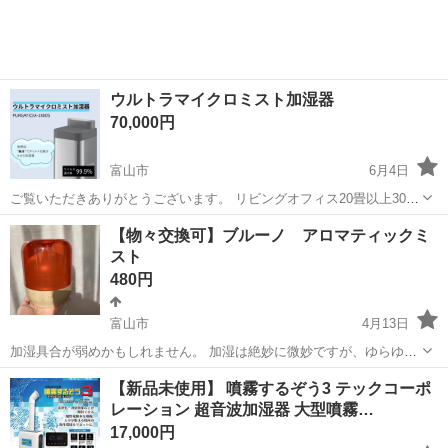
ウルトラマイクロミスト加湿器
70,000円
富山市
6月4日
ご覧いただきありがとうございます。 リビングオフィス20畳以上30畳
タイプの加湿器です。 世界初の技術で純粋でウイルスを減少させる効
富山
富山市
季節、空調家電
介護施設
【物々交換可】ブルーノ アロマティックミ
果があります。 介護施設、病院でも取り入れ実績がございます。 全館
スト
空調のお宅でもこれ1台で...
480円
富山市
4月13日
加湿具合が弱めかもしれません。 加湿は絶妙に微妙ですが、ゆらゆら
光ったりするので インテリアとして飾っておくだけでも可愛いです。
富山
富山市
季節、空調家電
ブルーノ
【新品未使用】 噴霧するぞう3 テックコーポ
色はピンクと書いてありますがオレンジ色に近いです 色:ピンク 横
レーション 超音波加湿器 大型噴霧…
幅:125mm 高さ:15...
17,000円