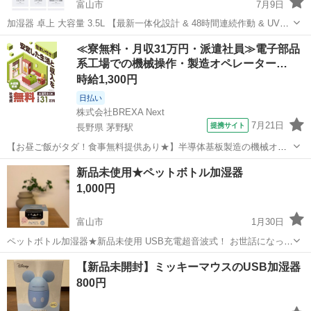
富山市
7月9日
加湿器 卓上 大容量 3.5L 【最新一体化設計 & 48時間連続作動 & UVラ
イト除菌】 超音波式 加湿器 アロマ 上から給水 無階段ミスト調整 超
富山
富山市
季節、空調家電
寝室
≪寮無料・月収31万円・派遣社員≫電子部品
簡単操作 ダブル吹出口 360°回転 空焚き防止 空気清浄 ...
系工場での機械操作・製造オペレーター…
時給1,300円
日払い
株式会社BREXA Next
7月21日
提携サイト
長野県 茅野駅
【お昼ご飯がタダ！食事無料提供あり★】半導体基板製造の機械オペ
レーターや検査作業！未経験活躍中★カップル＆友達同士の応募OK！
長野
茅野市
茅野駅
その他
新品未使用★ペットボトル加湿器
赴任旅費会社負担★嬉しい無料送迎◎正社員登用制度あり！マイカー
1,000円
通勤OK！無料駐車場完備！《長野県茅...
富山市
1月30日
ペットボトル加湿器★新品未使用 USB充電超音波式！ お世話になった
方やお返し、お見舞い、お礼など、贈り物はいかがでしょうか？ ディ
富山
富山市
季節、空調家電
ペットボトル
【新品未開封】ミッキーマウスのUSB加湿器
スクや卓上にも可愛い黒猫で癒されます♡ ラッピングしてあります
800円
♪（アミングで購入しまし...