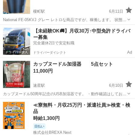
榎町駅
6月11日
National FE-05KVJ グレー レトロな商品ですが、稼働します。 状態は
箱にしまわれていたので、比較的綺麗です。 自宅保管、中古のため気
富山
中新川郡
榎町駅
季節、空調家電
National
【未経験OK🚚】月収30万↑中型免許ドライバ
になる方はお控え下さい。
ー募集
完全週休2日で安定転職
Ad
ドライバーダイレクト
カップヌードル加湿器 5点セット
11,000円
速星駅
6月10日
カップヌードル50周年記念のUSB加湿器です。 ・動作確認はしており
ません。新品です。 ・付属品は写真のものが全てです。 USBケーブ
富山
富山市
速星駅
季節、空調家電
≪寮無料・月収25万円・派遣社員≫検査・検
ル付いてます。 ・インテリアとしても可愛く、コレクションにもおす
品
すめです。 自宅保管...
時給1,300円
日払い
株式会社BREXA Next