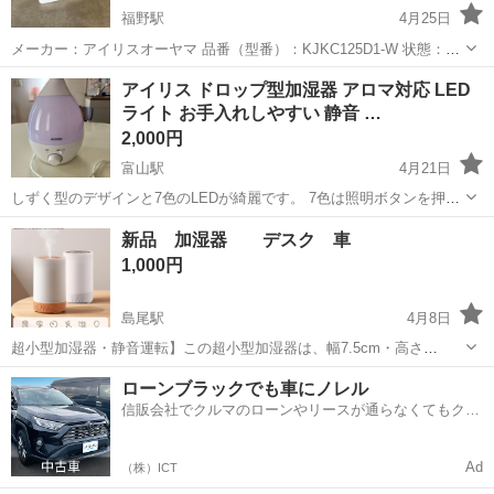
福野駅
4月25日
メーカー：アイリスオーヤマ 品番（型番）：KJKC125D1-W 状態：良
好（動作確認問題なし） カラー：ホワイト 年式：2021年製 サイズ：
富山
南砺市
福野駅
季節、空調家電
セラミック
アイリス ドロップ型加湿器 アロマ対応 LED
約W39×D28×H36.5 cm 詳細：加湿機能付きセラミックヒーター ...
ライト お手入れしやすい 静音 …
2,000円
富山駅
4月21日
しずく型のデザインと7色のLEDが綺麗です。 7色は照明ボタンを押す
度に変わる他にマニュアルには記載が無いようですが、長押しすると7
富山
富山市
富山駅
季節、空調家電
アイリス
新品 加湿器 デスク 車
色が徐々に変わるという裏技があります。 【加湿能力】 最大にする
1,000円
と、下のフローリングがしっと...
島尾駅
4月8日
超小型加湿器・静音運転】この超小型加湿器は、幅7.5cm・高さ
12.5cmのコンパクトサイズです。コンパクトかつ軽量なため、持ち運
富山
氷見市
島尾駅
季節、空調家電
タンク
ローンブラックでも車にノレル
びも簡単。寝室やオフィスはもちろん、車載加湿器としてドライブ中
信販会社でクルマのローンやリースが通らなくてもクル
や通勤・通学の移動中にも、さらに...
マをご利用いただけるサービスがあります！
Ad
（株）ICT