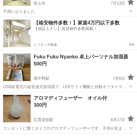
富山市
7月13日
不用になりました
富山
富山市
季節、空調家電
【格安物件多数！】家賃4万円以下多数
【保証人ナシ】賃貸物件多数掲載！
Ad
ニフティ不動産
Fuku Fuku Nyanko 卓上パーソナル加湿器
500円
西中野駅
7月6日
USB給電式の超音波式加湿器で、LEDライト機能と自動オフタイマー
を搭載したコンパクトな卓上モデルです。 - 製品名: Fuku Fuku
富山
富山市
西中野駅
季節、空調家電
アロマディフューザー オイル付
Nyanko 癒しのパーソナル加湿器 - 加湿方式: 超音波式 - タンク...
300円
広貫堂前駅
6月17日
コンセントに繋ぐタイプのアロマディフューザーです。子供が生まれ
てから使わなくなったので、出品します。 オイルもあるので、すぐ使
富山
富山市
広貫堂前駅
季節、空調家電