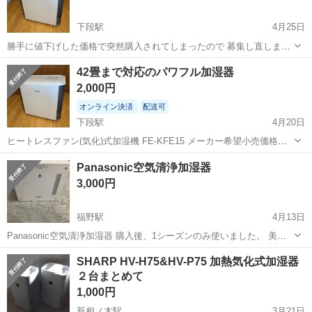
下段駅
4月25日
勝手に値下げした価格で突然購入されてしまったので 募集し直しま
す。 指定場所で受け渡しが出来るかたのみメッセージください。 お支
富山
中新川郡
下段駅
季節、空調家電
衣服
42畳まで対応のパワフル加湿器
払いは現金で指定場所で受け渡しが出来るかたは お値引き致しますの
2,000円
で仰ってくださいm(_ _)m...
オンライン決済
配送可
下段駅
4月20日
ヒートレスファン(気化)式加湿機 FE-KFE15 メーカー希望小売価格
68,750円（税込） フュージョン加湿フィルター10年交換不要 Sアレル
富山
中新川郡
下段駅
季節、空調家電
DCモーター
Panasonic空気清浄加湿器
バスター&イオン除菌ユニット搭載 DCモーター搭載 通電確認済みで...
3,000円
福野駅
4月13日
Panasonic空気清浄加湿器 購入後、1シーズンのみ使いました。 美品
かと思います。
富山
南砺市
福野駅
季節、空調家電
Panasonic
SHARP HV-H75&HV-P75 加熱気化式加湿器
２台まとめて
1,000円
新相ノ木駅
3月21日