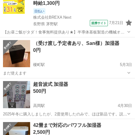
時給1,300円
日払い
株式会社BREXA Next
7月21日
提携サイト
長野県 茅野駅
【お昼ご飯がタダ！食事無料提供あり★】半導体基板製造の機械オペ
レーターや検査作業！未経験活躍中★カップル＆友達同士の応募OK！
長野
茅野市
茅野駅
その他
（受け渡し予定者あり、San様）加湿器
赴任旅費会社負担★嬉しい無料送迎◎正社員登用制度あり！マイカー
0円
通勤OK！無料駐車場完備！《長野県茅...
榎町駅
5月3日
まだ使えます
富山
中新川郡
榎町駅
季節、空調家電
超音波式 加湿器
500円
高岡駅
4月30日
2025年冬に購入しましたが、2度使用したのみで、ほぼ新品です。説明
書付きです。静かで、シンプルな使い勝手とデザインで、特に問題も
富山
高岡市
高岡駅
季節、空調家電
ファミリーマート
42畳まで対応のパワフル加湿器
ありません。国外に引っ越するため、手放すことにしました。 商品詳
2,500円
細については写真をご参照くだ...