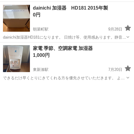
コンビニエンスストアの駐車場を予定しております。 時間帯は夜間に
富山
滑川市
滑川駅
季節、空調家電
汚れ
dainichi 加湿器 HD181 2015年製
なると思います。 仕様 電源 AC(100V 50Hz/60Hz) イオン...
0円
朝菜町駅
9月28日
dainichi加湿器HD181になります。 日焼け等、使用感あります。静音に
すると、少しカタカタ音がしますが、加湿はしているようです。 でき
富山
富山市
朝菜町駅
季節、空調家電
家電 季節、空調家電 加湿器
るだけ綺麗にしてお渡しします。 使用時は、別売りのフィルターをご
1,000円
購入ください。 ...
東新湊駅
7月20日
できるだけ早くとりにきてくれる方を優先させていただきます。 よろ
しくおねがいします。
富山
射水市
東新湊駅
季節、空調家電
空調