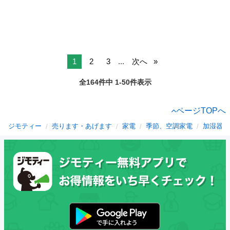
1
2
3
...
次へ
全164件中 1-50件表示
ページTOPへ
ジモティー
売ります・あげます
家電
季節、空調家電
加湿器