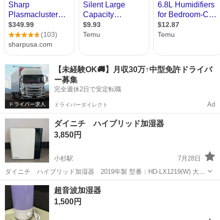
【未経験OK🚚】月収30万↑中型免許ドライバ
ー募集
完全週休2日で安定転職
Ad
ドライバーダイレクト
ダイニチ ハイブリッド加湿器
3,850円
小杉駅
7月28日
ダイニチ ハイブリッド加湿器 2019年製 型番：HD-LX1219(W) 大き
さ：W39、D24.5、H40.5 状態：裏面、横面に少し黄ばみあり 稼働確
富山
射水市
小杉駅
季節、空調家電
超音波加湿器
認済み ご覧いただき誠にありがとうございます。 ...
1,500円