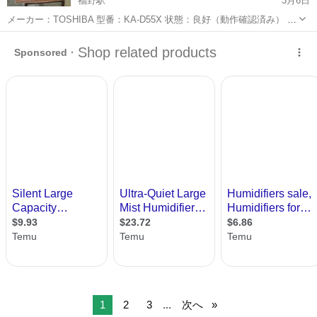
福野駅
3月6日
メーカー：TOSHIBA 型番：KA-D55X 状態：良好（動作確認済み） カ
ラー：エリートグリーン 年式：2004年製 ご覧いただきまして、誠に
富山
南砺市
福野駅
季節、空調家電
東芝
ありがとうございます。 当商品につきましては、店舗での...
1
2
3
...
次へ