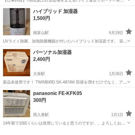
【仕事内容】<熱気あふれる会場を支える!ライブ運営サポート> 有名
アーティストのライブやコンサート会場で、来場者のご案内やグッズ
アルバイト・パート
ハイブリッド 加湿器
販売などのサポート業務を行います。 <働きやすいポイント> ・1日だ
1,500円
けのド短期OK!空いた日だけサクッ...
南富山駅
6月19日
UVライト除菌、加熱除菌機能が付いたハイブリッド加湿器です。 容
量:3.8L 購入時期:2020年12月 購入価格:5000円程 使用期間:冬ワンシー
富山
富山市
南富山駅
季節、空調家電
除菌
パーソナル加湿器
ズンのみ 貰い物の加湿器を使用し始めたため、 使用期間...
2,400円
大泉駅
1月26日
新品未使用です！ TWINBIRD SK-4974W 部屋を潤すだけでなく、アロ
マオイルの心地良い香りでリラックスすることもできます。コンパク
富山
富山市
大泉駅
季節、空調家電
TWINBIRD
panasonic FE-KFK05
トタイプなので、自室やオフィスのデスクにぴったり。水タンクは
300円
1.2Lで連続約8時...
西入善駅
1月1日
14年製で10回くらいは使用していると思うのですが、。よろしくお願
いいたします。動作確認済みです。
富山
下新川郡
西入善駅
季節、空調家電
KFK