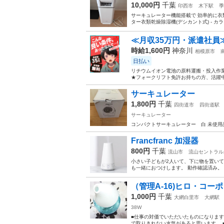
10,000円
千葉
印西市
木下駅
季
サーキュレーター機能搭載で 効率的に衣類乾燥
ター衣類乾燥除湿機(デシカント式) - カラー:
≪月収35万円・派遣社員
時給1,600円
神奈川
相模原市
日払い
リチウムイオン電池の原料運搬・投入作業
★フォークリフト免許お持ちの方、活躍中
サーキュレーター
1,800円
千葉
四街道市
四街道駅
サーキュレーター
コンパクトサーキュレーター 白 未使用
Francfranc 加湿器
800円
千葉
流山市
流山セントラル
小さい子どもが2人いて、下に物を置い
も一緒におつけします。 動作確認済み。
（管理A-16)ヒロ・コーポレー
1,000円
千葉
大網白里市
大網駅
38W
■仕事の対価でいただいたものになりま
で取りきれない水気があると思います。 