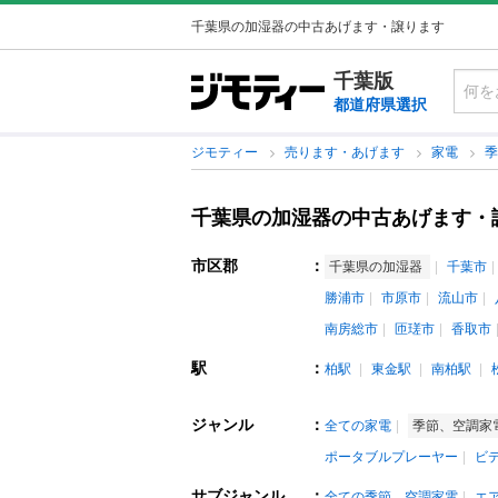
千葉県の加湿器の中古あげます・譲ります
千葉版
都道府県選択
ジモティー
売ります・あげます
家電
千葉県の加湿器の中古あげます・
市区郡
：
千葉県の加湿器
千葉市
勝浦市
市原市
流山市
南房総市
匝瑳市
香取市
駅
：
柏駅
東金駅
南柏駅
ジャンル
：
全ての家電
季節、空調家
ポータブルプレーヤー
ビ
サブジャンル
：
全ての季節、空調家電
エ