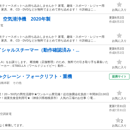
モティースポットへお持ち込みしませんか？ 家電、趣味・スポーツ・レジャー用
具、本、CD・DVDなどが無料でまとめて持ち込めます！ ※詳細はこ...
お気に入り
更新8月2日
AMA 空気清浄機 2020年製
作成8月2日
家電
モティースポットへお持ち込みしませんか？ 家電、趣味・スポーツ・レジャー用
具、本、CD・DVDなどが無料でまとめて持ち込めます！ ※詳細はこ...
お気に入り
更新8月2日
ェイシャルスチーマー（動作確認済み・...
作成8月2日
ELLA）をお譲りします。 断捨離（店舗整理）のため、無料での引き取り手を募集いた
メーカー：ETBELLA（ワールドジェイビー） ​動作...
お気に入り
≫クレーン・フォークリフト・重機
提携サイト
南橋本駅
その他
！20～50代の男性活躍中★ワンルーム寮完備！赴任旅費会社負担！年間休日130日
！就業先食堂利用可★《神奈川県相模原市》 人気の工場のお仕事 ◇電...
お気に入り
更新7月31日
作成7月31日
空調家電
2
なく稼働してます。
お気に入り