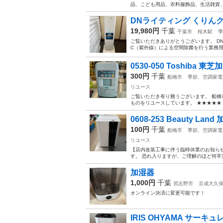
品、こども用品、衣料服飾品、生活雑貨、家
DNライティング くりんクリン 
19,980円
千葉
千葉市
桜木駅
季
ご覧いただきありがとうございます。 D
C（紫外線）による空間除菌を行う業務用
0530-050 Toshiba 
300円
千葉
船橋市
季節、空調家電
リユース
ご覧いただき有り難うございます。 船橋
ものをリユースしています。 ★★★★★ 
0608-253 Beauty Land
100円
千葉
船橋市
季節、空調家電
リユース
【店内改装工事に伴う臨時休業のお知らせ】
す。 恐れ入りますが、ご理解のほど何卒
加湿器
1,000円
千葉
習志野市
京成大久
オンライン決済に変更可能です！
IRIS OHYAMA サー