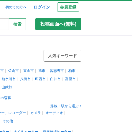
ログイン
会員登録
初めての方へ
投稿画面へ(無料)
検索
人気キーワード
田市
佐倉市
東金市
旭市
習志野市
柏市
袖ケ浦市
八街市
印西市
白井市
富里市
山武郡
かの森駅
路線・駅から選ぶ
ヤー、レコーダー
カメラ
オーディオ
その他
ーター
オイルヒーター
遠赤外線ヒーター