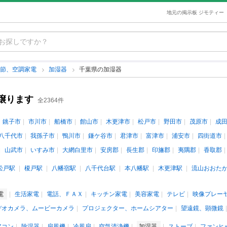
地元の掲示板 ジモティー
季節、空調家電
加湿器
千葉県の加湿器
譲ります
全2364件
銚子市
市川市
船橋市
館山市
木更津市
松戸市
野田市
茂原市
成
八千代市
我孫子市
鴨川市
鎌ケ谷市
君津市
富津市
浦安市
四街道市
山武市
いすみ市
大網白里市
安房郡
長生郡
印旛郡
夷隅郡
香取郡
松戸駅
榎戸駅
八幡宿駅
八千代台駅
本八幡駅
木更津駅
流山おおた
電
生活家電
電話、ＦＡＸ
キッチン家電
美容家電
テレビ
映像プレー
デオカメラ、ムービーカメラ
プロジェクター、ホームシアター
望遠鏡、顕微鏡
アコン
除湿器
扇風機
冷風扇
空気清浄機
加湿器
ストーブ
ファンヒ