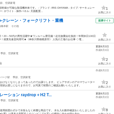
節、空調家電
が可能な除湿機本体です。 - ブランド: IRIS OHYAMA - タイプ: サーキュレー
1
 ホワイト - 操作パネル: 天面配置...
お気に入り
≫クレーン・フォークリフト・重機
提携サイト
南橋本駅
その他
！20～50代の男性活躍中★ワンルーム寮完備！赴任旅費会社負担！年間休日130日
！就業先食堂利用可★《神奈川県相模原市》 人気の工場のお仕事 ◇電...
お気に入り
更新8月3日
作成8月3日
季節、空調家電
2
品
お気に入り
作成8月2日
パーク駅
季節、空調家電
ておけなくなりしまってあったのでお譲りします。 ピュアサボンのアロマウォーター
2
 現状お渡しになりますので、お写真で状態のご確認お願いいたします。
お気に入り
更新8月2日
ション raydrop＋H2 T...
作成8月2日
季節、空調家電
8
す使用頻度わずかで水垢もなく綺麗な商品です。 水を入れ動作確認をいたしましたの
■お渡しは基本土気駅近くのコンビニでお互いの都合に合わせ待ち合わ...
お気に入り