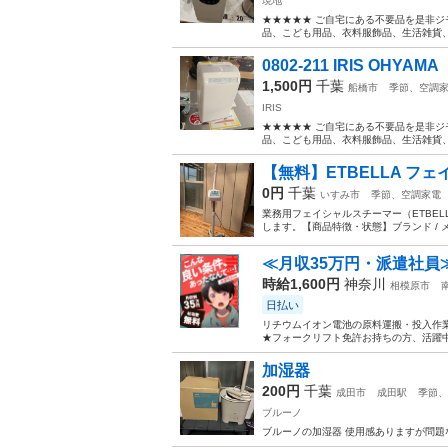
現地
★★★★★ ご自宅にある不要品を是非ジ
品、こども用品、衣料服飾品、生活雑貨、家
0802-211 IRIS OHY
1,500円
千葉
船橋市
季節、空調
IRIS
★★★★★ ご自宅にある不要品を是非ジ
品、こども用品、衣料服飾品、生活雑貨、家
​【無料】ETBELLA フ
0円
千葉
いすみ市
季節、空調家電
​業務用フェイシャルスチーマー（ETB
します。 ​【商品特徴・状態】 ​ブランド / 
≪月収35万円・派遣社員
時給1,600円
神奈川
相模原市
日払い
リチウムイオン電池の原料運搬・投入作業
★フォークリフト免許お持ちの方、活躍中
加湿器
200円
千葉
成田市
成田駅
季節、
ブルーノ
ブルーノの加湿器 使用感ありますが問題