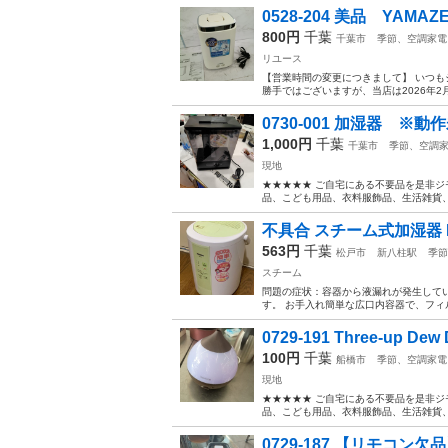
0528-204 美品 YAM
800円
千葉
千葉市
季節、空調家電
リユース
【営業時間の変更につきまして】 いつも
勝手ではございますが、当店は2026年2月
0730-001 加湿器 ※動
1,000円
千葉
千葉市
季節、空調
現地
★★★★★ ご自宅にある不要品を是非ジ
品、こども用品、衣料服飾品、生活雑貨、家
不具合 スチーム式加湿器 E
563円
千葉
松戸市
新八柱駅
季節
スチーム
問題の症状：容器から液漏れが発生していま
す。 お手入れ簡単な広口内容器で、フィ
0729-191 Three-up 
100円
千葉
船橋市
季節、空調家電
現地
★★★★★ ご自宅にある不要品を是非ジ
品、こども用品、衣料服飾品、生活雑貨、家
0729-187 【リモコン欠