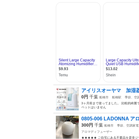
アイリスオーヤマ 加湿
0円
千葉
船橋市
船橋駅
季節、空
3ヶ月前まで使ってました。 比較的綺麗
ペットはいません
0805-006 LADONNA 
300円
千葉
船橋市
季節、空調家電
アロマディフューザー
★★★★★ ご自宅にある不要品を是非ジ