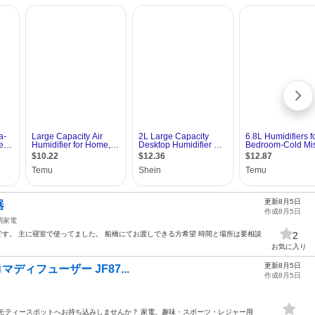
更新8月5日
器
作成8月5日
調家電
です。 主に寝室で使ってました。 船橋にてお渡しできる方希望 時間と場所は要相談
2
お気に入り
更新8月5日
アロマディフューザー JF87...
作成8月5日
モティースポットへお持ち込みしませんか？ 家電、趣味・スポーツ・レジャー用