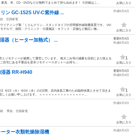
具、本、CD・DVDなどが無料でまとめて持ち込めます！ ※詳細はこ...
お気に入り
作成8月4日
GC-152S UV-C紫外線 ...
節、空調家電
Nライティング製「くりんクリン」スタンドタイプの空間紫外線除菌装置です。 UV-
モデルで、病院・クリニック・介護施設・オフィス・店舗など幅広い施...
お気に入り
更新8月4日
東芝加湿器（ヒーター加熱式） ...
作成8月4日
1
市とジモティーが連携して運営しています。 粗⼤ごみ等の減量を⽬的にまだ使える
ご自宅にある不要品を是非ジモティースポットへお持ち...
お気に入り
更新8月4日
 加湿器 RR-H940
作成8月4日
1
 6/23（火）-6/24（水）の2日間、店内改装工事のため臨時休業とさせて頂きま
宜しくお願い申し上げます。 ＝＝＝＝＝＝＝＝＝＝＝＝＝＝＝...
お気に入り
作成8月3日
保駅
季節、空調家電
お気に入り
作成8月3日
キュレーター衣類乾燥除湿機