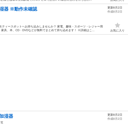
更新8月2日
ド加湿器 ※動作未確認
作成8月2日
モティースポットへお持ち込みしませんか？ 家電、趣味・スポーツ・レジャー用
具、本、CD・DVDなどが無料でまとめて持ち込めます！ ※詳細はこ...
お気に入り
更新8月2日
式加湿器
作成8月2日
家電