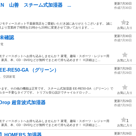
更新7月30日
AZEN 山善 スチーム式加湿器 ...
作成7月30日
2
ジモティースポット千葉蘇我店をご愛顧いただき誠にありがとうございます。 誠に
より営業終了時間を21時から20時に変更させて頂いております。 ...
お気に入り
更新7月30日
作未確認
作成7月30日
家電
モティースポットへお持ち込みしませんか？ 家電、趣味・スポーツ・レジャー用
具、本、CD・DVDなどが無料でまとめて持ち込めます！ ※詳細はこ...
お気に入り
更新7月29日
E-RE50-GA （グリーン）
作成7月29日
、空調家電
す。その他の機能は正常です。 スチーム式加湿器 EE-RE50-GA （グリーン）で
ルター不要なタイプです。 トリプル安心設計でチャイルドロック...
お気に入り
更新7月29日
Dew Drop 超音波式加湿器
作成7月29日
1
モティースポットへお持ち込みしませんか？ 家電、趣味・スポーツ・レジャー用
具、本、CD・DVDなどが無料でまとめて持ち込めます！ ※詳細はこ...
お気に入り
更新7月29日
品】HOMERS 加湿器