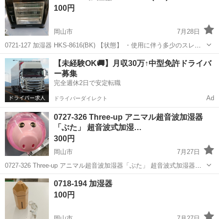
100円
岡山市
7月28日
0721-127 加湿器 HKS-8616(BK) 【状態】 ・使用に伴う多少のスレ、
キズ、落としきれない汚れなどございます ・詳細は現地でご確認くだ
岡山
岡山市
季節、空調家電
【未経験OK🚚】月収30万↑中型免許ドライバ
さい ・お値引きは出来かねますのでご了承願います ※中古...
ー募集
完全週休2日で安定転職
Ad
ドライバーダイレクト
0727-326 Three-up アニマル超音波加湿器
「ぶた」 超音波式加湿…
300円
岡山市
7月27日
0727-326 Three-up アニマル超音波加湿器「ぶた」 超音波式加湿器
RCW-16BT 【状態】 ・使用に伴う多少のスレ、キズ、落としきれない
岡山
岡山市
季節、空調家電
現地
0718-194 加湿器
汚れなどございます ・詳細は現地でご確認ください ・お...
100円
岡山市
7月27日