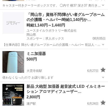
キャスター付きクーラーボックスです。 ◯内寸 横37 深さ37 奥行き22
◯外寸 横45 高さ45 奥行き33 ※2リットルのペットボトルが6本入ると
岡山
岡山市
高島駅
季節、空調家電
クーラーボックス
「岡山市」資格不問/障がい者グループホーム
思います。 指定した所に来てくださる方 宜しくお願い致します。
の介護職・ヘルパー/時給1,140円か…
時給1,140円～1,440円
ユースタイルラボラトリー株式会社
岡山県
スポンサー：求人ボックス
08月05日
【仕事内容】障がい者グループホームの介護職・ヘルパー 世話人・生
活支援員としての業務を行っていただきます。 <主な業務内容> お食
アルバイト・パート
ミニ加湿器
事の準備 食事・入浴・就寝の支援 日常生活の相談業務 健康管理、記
500円
録 就業支援施設への送り出し など...
大雲寺前駅
6月27日
使わなくなったので お譲り致します
岡山
岡山市
大雲寺前駅
季節、空調家電
譲り
新品 大砲型 加湿器 超音波式 LED イルミネー
ション アロマディフューザー…
2,800円
瀬戸駅
6月24日