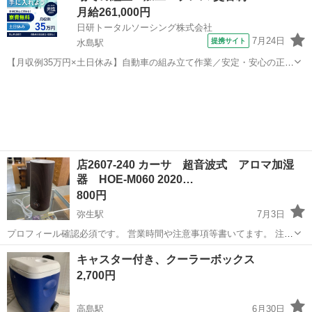
月給261,000円
日研トータルソーシング株式会社
7月24日
提携サイト
水島駅
【月収例35万円×土日休み】自動車の組み立て作業／安定・安心の正社
員 自動車の組立作業 各生産ラインには最新鋭のロボットが導入されて
岡山
倉敷市
水島駅
その他
います。 専用レールに乗って流れてくる車の骨組みに、社内外の各部
品・ハンドル・足回り・ドア...
店2607-240 カーサ 超音波式 アロマ加湿
器 HOE-M060 2020…
800円
弥生駅
7月3日
プロフィール確認必須です。 営業時間や注意事項等書いてます。 注意
⚠️ 当店はリサイクルショップの為、原則として 返品・交換や修理等の
岡山
倉敷市
弥生駅
季節、空調家電
HOE
キャスター付き、クーラーボックス
対応は致しかねます。 家電等に関しましては、ご購入から３日以内に
2,700円
商品の不...
高島駅
6月30日