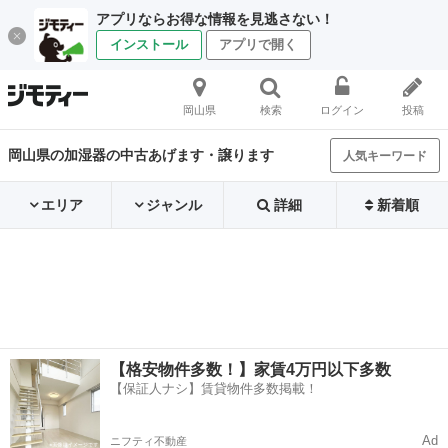
アプリならお得な情報を見逃さない！
インストール
アプリで開く
岡山県
検索
ログイン
投稿
岡山県の加湿器の中古あげます・譲ります
人気キーワード
エリア
ジャンル
詳細
新着順
【格安物件多数！】家賃4万円以下多数
【保証人ナシ】賃貸物件多数掲載！
Ad
ニフティ不動産