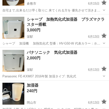
倉敷市
6月15日
自宅まで,出来るだけ早く取りに 来てくれる方を 優先させて頂きま
す。 サイズは200Φ高さ310ﾐﾘです 動作確認済 ノークレームノーリタ
岡山
倉敷市
季節、空調家電
シャープ 加熱気化式加湿器 プラズマクラ
ーンで お願いします 宜しくお願い致します
スター搭載
3,000円
栄駅
6月13日
シャープ 加湿機 加熱気化式 型番：HV-G50-W 代表カラー：ホワ
イト 加湿タイプ：加熱気化式 加湿量：500.0 ml/時間
岡山
倉敷市
栄駅
季節、空調家電
シャープ
パナソニック 気化式加湿器
2,000円
栄駅
6月13日
Panasonic FE-KXM07 2016年製 加湿タイプ: 気化式
岡山
倉敷市
栄駅
季節、空調家電
パナソニック
加湿器
240円
岡山市
6月13日