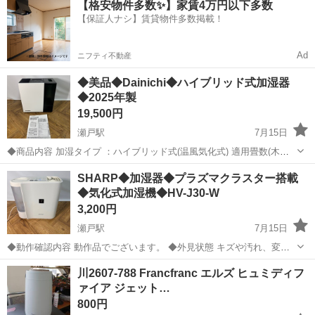
【格安物件多数✨】家賃4万円以下多数
社負担！生活支援物資事前対応可◎格安食堂利用可！年間休日135日
【保証人ナシ】賃貸物件多数掲載！
♪《山口県山口市》 人気の工...
Ad
ニフティ不動産
◆美品◆Dainichi◆ハイブリッド式加湿器
◆2025年製
19,500円
瀬戸駅
7月15日
◆商品内容 加湿タイプ ：ハイブリッド式(温風気化式) 適用畳数(木造
和室)：12 畳 適用畳数(プレハブ洋室)：19 畳 タンク容量：6.3 L 幅x高
岡山
赤磐市
瀬戸駅
季節、空調家電
Dainichi
SHARP◆加湿器◆プラズマクラスター搭載
さx奥行：375x375x210 mm 重量：5.1 kg ※詳し...
◆気化式加湿機◆HV-J30-W
3,200円
瀬戸駅
7月15日
◆動作確認内容 動作品でございます。 ◆外見状態 キズや汚れ、変色
がございます。 画像にてご判断くださいませ。
岡山
赤磐市
瀬戸駅
季節、空調家電
川2607-788 Francfranc エルズ ヒュミディフ
ァイア ジェット…
プラズマクラスター
800円