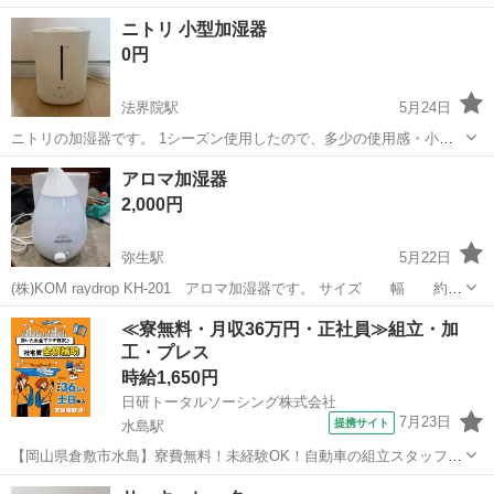
岡山
総社市
季節、空調家電
ビールサーバー
ニトリ 小型加湿器
0円
法界院駅
5月24日
ニトリの加湿器です。 1シーズン使用したので、多少の使用感・小傷
はありますが問題なく使用できます。 受け取りに来ていただける方で
岡山
岡山市
法界院駅
季節、空調家電
ニトリ
アロマ加湿器
探しております。 よろしくお願いします。
2,000円
弥生駅
5月22日
(株)KOM raydrop KH-201 アロマ加湿器です。 サイズ 幅 約
19.5㎝ 奥行 約19.5㎝ 高さ 約29.6㎝ タンク容
岡山
倉敷市
弥生駅
季節、空調家電
アロマオイル
≪寮無料・月収36万円・正社員≫組立・加
量 2.4リットル コードの長さ 1.2メートル ...
工・プレス
時給1,650円
日研トータルソーシング株式会社
7月23日
提携サイト
水島駅
【岡山県倉敷市水島】寮費無料！未経験OK！自動車の組立スタッフ
《お仕事No.NS0089》 お仕事について 車の組立作業です。専用レール
岡山
倉敷市
水島駅
その他