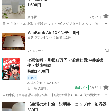
1,600円
います...
服部駅
7月27日
🟦 出品タイトル 小型加湿器 ホワイト ACアダプター付き シンプルデ
ザイン 🟦 出品内容 小型の加湿器です。 シンプルなホワイトカラー
岡山
総社市
服部駅
季節、空調家電
ビールサーバー
MacBook Air 13インチ 0円
で、インテリアになじみやすいデザインです。 【状態】 ・中古品 ・
抽選でプレゼント！応募は1分
使用に伴う小キズ...
Ad
くらしノート
≪寮無料・月収33万円・派遣社員≫機械操
作・製造補助
時給1,400円
日払い
株式会社BREXA Next
4月17日
提携サイト
山口県 大歳駅
自動車向け車載部品の製造作業！未経験活躍中★20～40代の男女活躍
中！友達同士での応募OK！備品付きワンルーム寮費無料！赴任旅費会
山口
山口市
大歳駅
その他
【生活の木】箱・説明書・コップ付 加湿器
社負担！生活支援物資事前対応可◎格安食堂利用可！年間休日135日
380円
♪《山口県山口市》 人気の工...