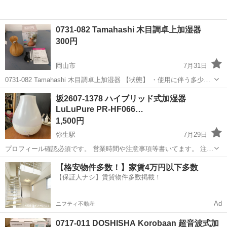
0731-082 Tamahashi 木目調卓上加湿器
300円
岡山市
7月31日
0731-082 Tamahashi 木目調卓上加湿器 【状態】 ・使用に伴う多少の
スレ、キズ、落としきれない汚れなどございます ・詳細は現地でご確
岡山
岡山市
季節、空調家電
現地
坂2607-1378 ハイブリッド式加湿器
認ください ・お値引きは出来かねますのでご了承願います ...
LuLuPure PR-HF066…
1,500円
弥生駅
7月29日
プロフィール確認必須です。 営業時間や注意事項等書いてます。 注意
⚠️ 当店はリサイクルショップの為、原則として 返品・交換や修理等の
岡山
倉敷市
弥生駅
季節、空調家電
商品
【格安物件多数！】家賃4万円以下多数
対応は致しかねます。 家電等に関しましては、ご購入から３日以内に
【保証人ナシ】賃貸物件多数掲載！
商品の不備や故障があっ...
Ad
ニフティ不動産
0717-011 DOSHISHA Korobaan 超音波式加