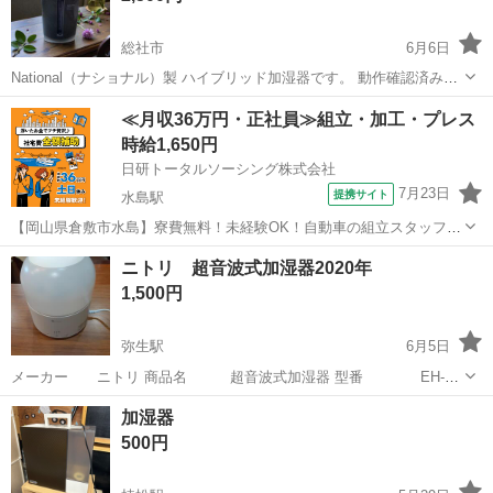
総社市
6月6日
National（ナショナル）製 ハイブリッド加湿器です。 動作確認済み。
簡易清掃済みです。 目立つ大きな破損はありませんが、使用に伴う小
岡山
総社市
季節、空調家電
ハート
≪月収36万円・正社員≫組立・加工・プレス
キズやスレはあります。 中古品にご理解ある方のみお願いいたしま
時給1,650円
す。 ハイブリッ...
日研トータルソーシング株式会社
7月23日
提携サイト
水島駅
【岡山県倉敷市水島】寮費無料！未経験OK！自動車の組立スタッフ
《お仕事No.NS0089》 お仕事について 車の組立作業です。専用レール
岡山
倉敷市
水島駅
その他
ニトリ 超音波式加湿器2020年
に乗って流れてくる車の骨組みに、車内外の各部品・ハンドル・足回
1,500円
り・ドア・シートなどの各...
弥生駅
6月5日
メーカー ニトリ 商品名 超音波式加湿器 型番 EH-N-
31818 製造年 2020年 加湿量 3段階式 色 ホワイ
岡山
倉敷市
弥生駅
季節、空調家電
ニトリ
加湿器
ト サイズ 高さ 21cm 直径 17cm 目立ったキズや汚れはあり
500円
ま...