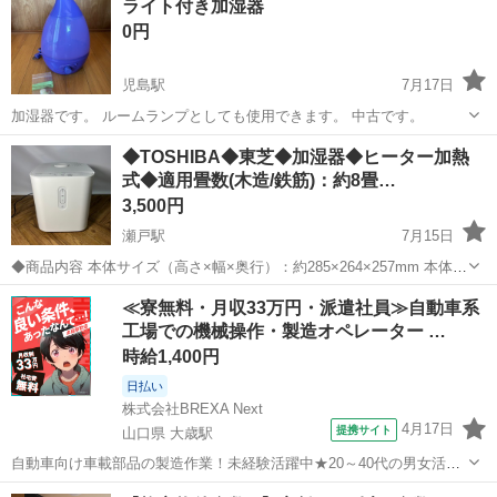
ライト付き加湿器
ております。
0円
児島駅
7月17日
加湿器です。 ルームランプとしても使用できます。 中古です。
岡山
倉敷市
児島駅
季節、空調家電
ライト
◆TOSHIBA◆東芝◆加湿器◆ヒーター加熱
式◆適用畳数(木造/鉄筋)：約8畳…
3,500円
瀬戸駅
7月15日
◆商品内容 本体サイズ（高さ×幅×奥行）：約285×264×257mm 本体重
量：約3.3（kg） 定格電圧：100V タンク容量：約4.0Ｌ 適用畳数(木造/
岡山
赤磐市
瀬戸駅
季節、空調家電
鉄筋
≪寮無料・月収33万円・派遣社員≫自動車系
鉄筋)約8畳/約13畳 年式：2018年製 ◆動作確認内容...
工場での機械操作・製造オペレーター …
時給1,400円
日払い
株式会社BREXA Next
4月17日
提携サイト
山口県 大歳駅
自動車向け車載部品の製造作業！未経験活躍中★20～40代の男女活躍
中！友達同士での応募OK！備品付きワンルーム寮費無料！赴任旅費会
山口
山口市
大歳駅
その他