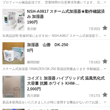
プロフィール確認必須です。 営業時間や注意事項等書いてます。 注意
⚠️ 当店はリサイクルショップの為、原則として 返品・交換や修理等の
岡山
倉敷市
弥生駅
季節、空調家電
NSH-A0817 スチーム式加湿器★動作確認済
対応は致しかねます。 家電等に関しましては、ご購入から３日以内に
み 加湿器
商品の不備や故障があっ...
190円
里庄駅
7月20日
📝商品説明 乾燥対策におすすめ✨ NSH-A0817 スチーム式加湿器で
す。 スチーム式なので衛生的に加湿でき、 お部屋をしっかり潤してく
岡山
浅口郡
里庄駅
季節、空調家電
スチーム
加湿器 山善 DK-250
れます。 ⸻ 🌫特徴 💧 スチーム式でしっかり加湿 🔥 衛生的で清
0円
潔に使いや...
勝間田駅
7月18日
スチーム式加湿器 YAMAZEN DK-250 取扱説明書あります 作動確認済
み 新品の交換用フィルター1個付き 長期保管品ですので気にされない
岡山
勝田郡
勝間田駅
季節、空調家電
コイズミ 加湿器 ハイブリッド式 温風気化式
方
大容量 抗菌 ホワイト KHM-…
2,000円
西川原駅
7月17日
新品未使用品をいただきましたが特に使用する機会がないのでお譲り
します。 引き渡しは場所は特に希望がなければ中区役所の辺りで考え
岡山
岡山市
西川原駅
季節、空調家電