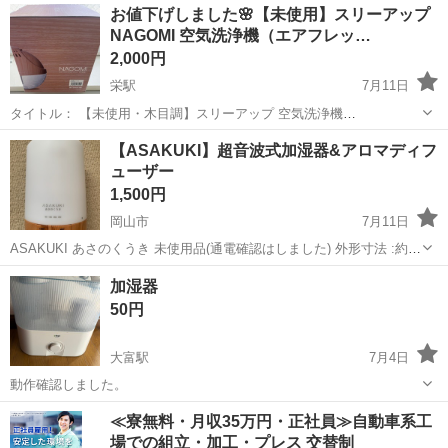
岡山
倉敷市
栄駅
季節、空調家電
お値下げしました🌸【未使用】スリーアップ
コロンとしたドロップ型（しずく型）の可愛いデザインで、不動の人
NAGOMI 空気洗浄機（エアフレッ…
気...
2,000円
栄駅
7月11日
タイトル： 【未使用・木目調】スリーアップ 空気洗浄機
NAGOMI（エアフレッシュナーボール） 商品説明： ご覧いただきあり
岡山
倉敷市
栄駅
季節、空調家電
【ASAKUKI】超音波式加湿器&アロマディフ
がとうございます。 丸いおしゃれなフォルムと、温かみのある木目調
ューザー
デザイン（ナチュラ...
1,500円
岡山市
7月11日
ASAKUKI あさのくうき 未使用品(通電確認はしました) 外形寸法 :約
110x110x149mm 質量 :約315g ケーブルの長さ :150cm タンク容
岡山
岡山市
季節、空調家電
加湿器
量 :300ml LEDライト :明...
50円
大富駅
7月4日
動作確認しました。
岡山
瀬戸内市
大富駅
季節、空調家電
≪寮無料・月収35万円・正社員≫自動車系工
場での組立・加工・プレス 交替制