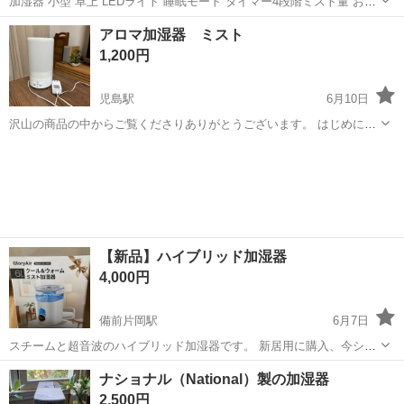
加湿器 小型 卓上 LEDライト 睡眠モード タイマー4段階ミスト量 おし
ゃれ
岡山
岡山市
季節、空調家電
タイマー
アロマ加湿器 ミスト
1,200円
児島駅
6月10日
沢山の商品の中からご覧くださりありがとうございます。 はじめに
プロフィールを全く読まずに定型文を送ってこられる方がとても多い
岡山
倉敷市
児島駅
季節、空調家電
アロマオイル
です💦 ちゃんと読んでいただいた上でお問い合わせください。 読んで
ない方であろうと思われる方は問...
【新品】ハイブリッド加湿器
4,000円
備前片岡駅
6月7日
スチームと超音波のハイブリッド加湿器です。 新居用に購入、今シー
ズン使う予定でしたが使う機会がなかったので出品致します。 購入金
岡山
岡山市
備前片岡駅
季節、空調家電
ナショナル（National）製の加湿器
額は6000円ほどだったかと記憶してます。 新品、未開封。 取引場所
2,500円
はセブンイレブン東高崎店...