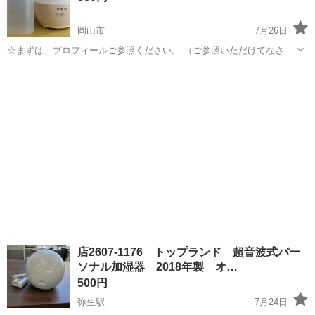
岡山市
7月26日
☆まずは、プロフィールご参照ください。 （ご参照いただけてなさそ
うな方は返信いたしません。ご了承ください。） コンパクトなの
岡山
岡山市
季節、空調家電
生活の木
で、ベッドサイドやテーブルに置くと適度に加湿してくれます。大き
くないので、びしょびしょになりませ...
店2607-1176 トップランド 超音波式パー
ソナル加湿器 2018年製 オ…
500円
弥生駅
7月24日