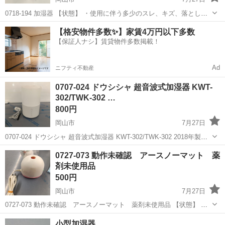
0718-194 加湿器 【状態】 ・使用に伴う多少のスレ、キズ、落としき
れない汚れなどございます ・詳細は現地でご確認ください ・お値引き
岡山
岡山市
季節、空調家電
現地
【格安物件多数✨】家賃4万円以下多数
は出来かねますのでご了承願います ※中古品のため、状態については
【保証人ナシ】賃貸物件多数掲載！
ご...
Ad
ニフティ不動産
0707-024 ドウシシャ 超音波式加湿器 KWT-
302/TWK-302 …
800円
岡山市
7月27日
0707-024 ドウシシャ 超音波式加湿器 KWT-302/TWK-302 2018年製
【状態】 ・使用に伴う多少のスレ、キズ、落としきれない汚れなどご
岡山
岡山市
季節、空調家電
ドウシシャ
0727-073 動作未確認 アースノーマット 薬
ざいます ・詳細は現地でご確認ください ・お値引きは...
剤未使用品
500円
岡山市
7月27日
0727-073 動作未確認 アースノーマット 薬剤未使用品 【状態】 ・
使用に伴う多少のスレ、キズ、落としきれない汚れなどございます ・
岡山
岡山市
季節、空調家電
アースノーマット
小型加湿器、
詳細は現地でご確認ください ・お値引きは出来かねますのでご了承願