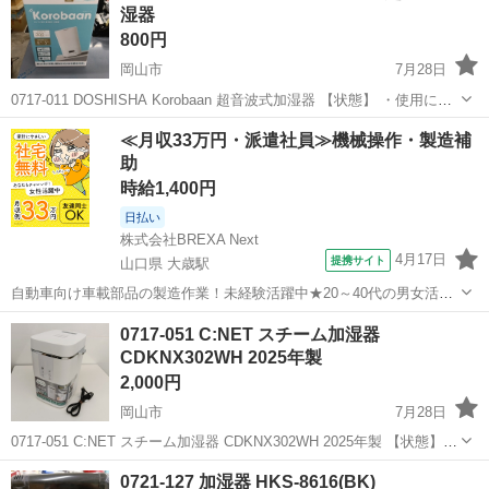
湿器
800円
岡山市
7月28日
0717-011 DOSHISHA Korobaan 超音波式加湿器 【状態】 ・使用に伴
う多少のスレ、キズ、落としきれない汚れなどございます ・詳細は現
岡山
岡山市
季節、空調家電
現地
≪月収33万円・派遣社員≫機械操作・製造補
地でご確認ください ・お値引きは出来かねますのでご了承...
助
時給1,400円
日払い
株式会社BREXA Next
4月17日
提携サイト
山口県 大歳駅
自動車向け車載部品の製造作業！未経験活躍中★20～40代の男女活躍
中！友達同士での応募OK！備品付きワンルーム寮費無料！赴任旅費会
山口
山口市
大歳駅
その他
0717-051 C:NET スチーム加湿器
社負担！生活支援物資事前対応可◎格安食堂利用可！年間休日135日
CDKNX302WH 2025年製
♪《山口県山口市》 人気の工...
2,000円
岡山市
7月28日
0717-051 C:NET スチーム加湿器 CDKNX302WH 2025年製 【状態】
・使用に伴う多少のスレ、キズ、落としきれない汚れなどございます
岡山
岡山市
季節、空調家電
現地
0721-127 加湿器 HKS-8616(BK)
・詳細は現地でご確認ください ・お値引きは出来かねま...