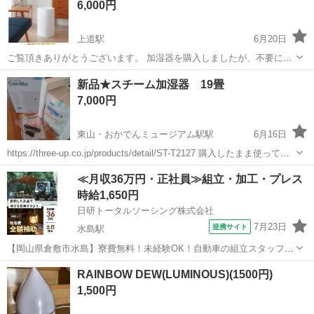
6,000円
上道駅
6月20日
ご覧頂きありがとうございます。 加湿器を購入しましたが、不要にな
ったため手放します。 開封もしていません。 新品未使用となります。
岡山
岡山市
上道駅
季節、空調家電
KOIZUMI
新品★スチーム加湿器 19畳
7,000円
東山・おかでんミュージアム駅駅
6月16日
https://three-up.co.jp/products/detail/ST-T2127 購入したまま使ってい
ませんでした 自宅保管につき神経質な方はご遠慮ください
岡山
岡山市
東山・おかでんミュージアム駅駅
≪月収36万円・正社員≫組立・加工・プレス
季節、空調家電
スチーム
時給1,650円
日研トータルソーシング株式会社
7月23日
提携サイト
水島駅
【岡山県倉敷市水島】寮費無料！未経験OK！自動車の組立スタッフ
《お仕事No.NS0089》 お仕事について 車の組立作業です。専用レール
岡山
倉敷市
水島駅
その他
RAINBOW DEW(LUMINOUS)(1500円)
に乗って流れてくる車の骨組みに、車内外の各部品・ハンドル・足回
1,500円
り・ドア・シートなどの各...