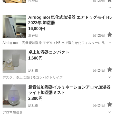
植松駅
5月29日
.
岡山
倉敷市
植松駅
季節、空調家電
Airdog moi 気化式加湿器 エアドッグモイ H5
2023年 加湿器
16,000円
瀬戸駅
5月29日
Airdog moi 高機能加湿器 モデル：H5 水で湿らせたフィルターに風を
送り、水分を空気中に蒸発させる、気化式システムの加湿器です。 ▼
岡山
岡山市
瀬戸駅
季節、空調家電
卓上加湿器コンパクト
風量５段階 自動調節のオートモードから、選べる４段階の風量 ...
1,600円
総社市
5月24日
デスク、卓上に置けるコンパクトサイズ
岡山
総社市
季節、空調家電
アサヒスーパードライ
超音波加湿器イルミネーションアロマ加湿器
ライト加湿器ミスト
2,800円
総社市
5月24日
アロマ加湿器