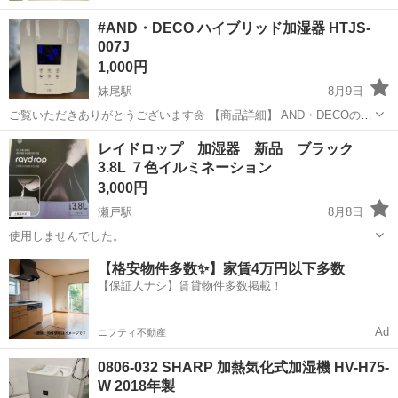
#AND・DECO ハイブリッド加湿器 HTJS-
007J
1,000円
妹尾駅
8月9日
ご覧いただきありがとうございます🌼 【商品詳細】 AND・DECOのハ
イブリッド加湿器 HTJS-007Jです。 加熱式と超音波式を組み合わせた
岡山
岡山市
妹尾駅
季節、空調家電
レイドロップ 加湿器 新品 ブラック
タイプで、効率よく加湿できるモデルです。 乾燥対策や季節の体調管
3.8L ７色イルミネーション
理におすすめで...
3,000円
瀬戸駅
8月8日
使用しませんでした。
岡山
岡山市
瀬戸駅
季節、空調家電
ドロップ
【格安物件多数✨】家賃4万円以下多数
【保証人ナシ】賃貸物件多数掲載！
Ad
ニフティ不動産
0806-032 SHARP 加熱気化式加湿機 HV-H75-
W 2018年製