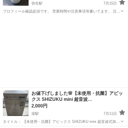
弥生駅
7月15日
プロフィール確認必須です。 営業時間や注意事項等書いてます。 注意
⚠️ 当店はリサイクルショップの為、原則として 返品・交換や修理等の
岡山
倉敷市
弥生駅
季節、空調家電
ジェット
対応は致しかねます。 家電等に関しましては、ご購入から３日以内に
商品の不備や故障があっ...
お値下げしました🌸【未使用・抗菌】アピッ
クス SHIZUKU mini 超音波…
2,000円
栄駅
7月11日
タイトル： 【未使用・抗菌】アピックス SHIZUKU mini 超音波式加湿
器（アロマ対応） 商品説明： ご覧いただきありがとうございます。