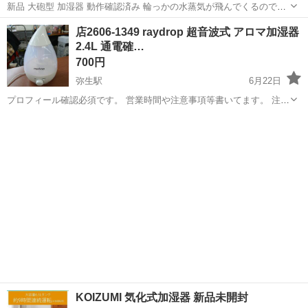
新品 大砲型 加湿器 動作確認済み 輪っかの水蒸気が飛んでくるので面
白いです。 ペットやお子様、大人の方も楽しめるかと思います。 電源
岡山
赤磐市
瀬戸駅
季節、空調家電
バズーカー
店2606-1349 raydrop 超音波式 アロマ加湿器
はUSB給電ですので、コンセントの無い車等でもご使用頂けます。 自
2.4L 通電確…
宅保管品で有る事をご理解...
700円
弥生駅
6月22日
プロフィール確認必須です。 営業時間や注意事項等書いてます。 注意
⚠️ 当店はリサイクルショップの為、原則として 返品・交換や修理等の
岡山
倉敷市
弥生駅
季節、空調家電
商品
対応は致しかねます。 家電等に関しましては、ご購入から３日以内に
商品の不備や故障があっ...
KOIZUMI 気化式加湿器 新品未開封