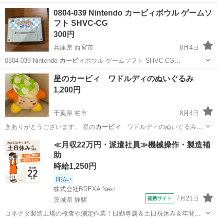
福岡
遠賀郡
水巻駅
ノベルティグッズ
0804-039 Nintendo カービィボウル ゲームソ
フト SHVC-CG
300円
兵庫県 西宮市
8月4日
0804-039 Nintendo
カービィ
ボウル ゲームソフト SHVC-CG…
兵庫
西宮市
テレビゲーム
Nintendo
星のカービィ ワドルディのぬいぐるみ
1,200円
千葉県 柏市
8月4日
きありがとうございます。 星の
カービィ
ワドルディのぬいぐるみで
す。 …
千葉
柏市
おもちゃ
星のカービィ
≪月収22万円・派遣社員≫機械操作・製造補
助
時給1,250円
日払い
株式会社BREXA Next
7月21日
提携サイト
茨城県 静駅
コネクタ製造工場の検査や測定作業！日勤専属＆土日祝休み＆年間休