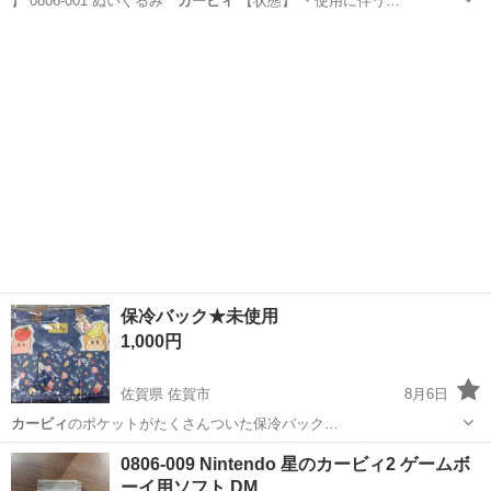
】 0806-001 ぬいぐるみ
カービィ
【状態】 ・使用に伴う…
愛知
名古屋市
おもちゃ
カービィ
保冷バック★未使用
1,000円
佐賀県 佐賀市
8月6日
カービィ
のポケットがたくさんついた保冷バック…
佐賀
佐賀市
バッグ
カービィ
0806-009 Nintendo 星のカービィ2 ゲームボ
ーイ用ソフト DM…