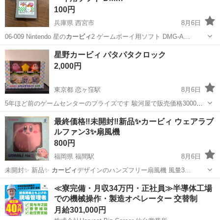
100円
兵庫県 西宮市
8月6日
06-009 Nintendo 星の
カービィ
2 ゲームボーイ用ソフト DMG-A…
兵庫
西宮市
ポータブルゲーム
JPN
星野カービィ パタパタクロック
2,000円
東京都 恋ヶ窪駅
8月6日
5年ほど前のゲームセンターのプライズです 駿河屋で販売価格3000
円、引き取り価格1500円程度のようです。 恋ヶ窪駅、国分寺駅などで
東京
国分寺市
恋ヶ窪駅
おもちゃ
カービィ
最終価格‼️未開封‼️新品✨️カービィ ウェアラブ
の受け渡しを希望します ご質問・交渉など受け付けます よろしければ
ルファン3✨️扇風機
他の出品物も見てください
800円
福岡県 福間駅
8月6日
未開封✨️ 新品✨️
カービィ
デザインのハンズフリー扇風機 風量3…
福岡
福津市
福間駅
季節、空調家電
カービィ
≪寮完備・月収34万円・正社員≫半導体工場
での機械操作・製造オペレーター 交替制
月給301,000円