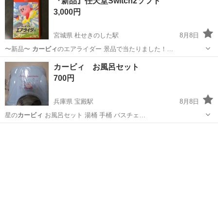
『新品』任天堂Switch2ソフト
3,000円
宮城県 杜せきのした駅
8月8日
〜新品〜
カービィ
のエアライダー 景品で当たりました！…
宮城
名取市
杜せきのした駅
テレビゲーム
カービィ お風呂セット
700円
兵庫県 宝殿駅
8月8日
星の
カービィ
お風呂セット 湯桶 手桶 バスチェ…
兵庫
高砂市
宝殿駅
その他
カービィ