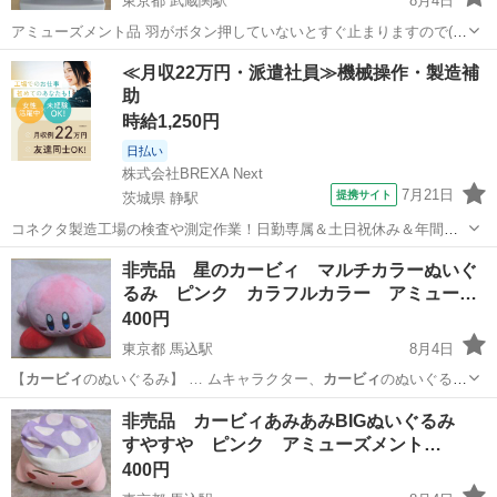
東京都 武蔵関駅
8月4日
アミューズメント品 羽がボタン押していないとすぐ止まりますので(風
量も弱い) インテリア雑貨としての用途になります。 受け渡し後の返
東京
練馬区
武蔵関駅
その他
カービィ
≪月収22万円・派遣社員≫機械操作・製造補
品やクレームは受付できかねますので、気になる事ありましたらお気
助
軽にお問い合わせください。
時給1,250円
日払い
株式会社BREXA Next
7月21日
提携サイト
茨城県 静駅
コネクタ製造工場の検査や測定作業！日勤専属＆土日祝休み＆年間休
日128日★クリーンルーム内作業★マイカー通勤OK＆無料駐車場あり
茨城
常陸大宮市
静駅
その他
非売品 星のカービィ マルチカラーぬいぐ
★就業先食堂利用可！日払い制度あり！《茨城県常陸大宮市》 人気の
るみ ピンク カラフルカラー アミュー…
工場のお仕事 ◇コネクタ製造工...
400円
東京都 馬込駅
8月4日
【
カービィ
のぬいぐるみ】 … ムキャラクター、
カービィ
のぬいぐるみ
クレ… キャラクター:
カービィ
- 色: ピン… 思います。 #
カービィ
#任
東京
大田区
馬込駅
おもちゃ
カービィ
非売品 カービィあみあみBIGぬいぐるみ
天堂#Nin… ぬいぐるみ#星の
カービィ
#アミューズメン…
すやすや ピンク アミューズメント…
400円