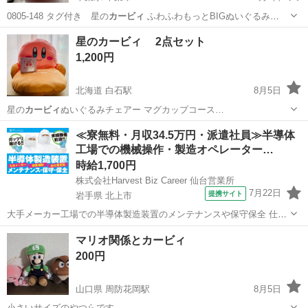
0805-148 タグ付き 星の
カービィ
ふわふわもっとBIGぬいぐるみ
（ま…
千葉
千葉市
おもちゃ
星のカービィ
星のカービィ 2点セット
1,200円
北海道 白石駅
8月5日
星の
カービィ
ぬいぐるみチェアー マグカップコース…
北海道
札幌市
白石駅
おもちゃ
≪寮無料・月収34.5万円・派遣社員≫半導体
工場での機械操作・製造オペレーター…
時給1,700円
株式会社Harvest Biz Career 仙台営業所
7月22日
提携サイト
岩手県 北上市
大手メーカー工場での半導体製造装置のメンテナンスや保守保全 仕事
内容 ＼フラッシュメモリの製造を行う工場で半導体製造装置の保守・
岩手
北上市
その他
マリオ関係とカービィ
点検のお仕事／ 新工場新設に伴い、請負現場の立ち上げを行います！
200円
※立ち上げ時期目安：2...
山口県 周防花岡駅
8月5日
小さいサイズのやつらです。