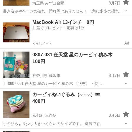
埼玉県 みずほ台駅
8月7日
書き込みやページの破れ、汚れ等はありません！ （角に多少の擦れあ
り） ★他商品と同時購入で割引します、ぜひご覧ください！
埼玉
富士見市
みずほ台駅
絵本
MacBook Air 13インチ 0円
抽選でプレゼント！応募は1分
Ad
くらしノート
0807-031 任天堂 星のカービィ 積み木
100円
神奈川県 藤沢市
8月7日
】 0807-031 任天堂 星の
カービィ
積み木 【状態】 ・使…
神奈川
藤沢市
おもちゃ
星のカービィ
カービィぬいぐるみ（𓂂- · -𓂂）💤
400円
京都府 三条駅
8月6日
手のひらより少し大きいくらいのサイズです。 綺麗です。
京都
京都市
三条駅
おもちゃ
カービィ