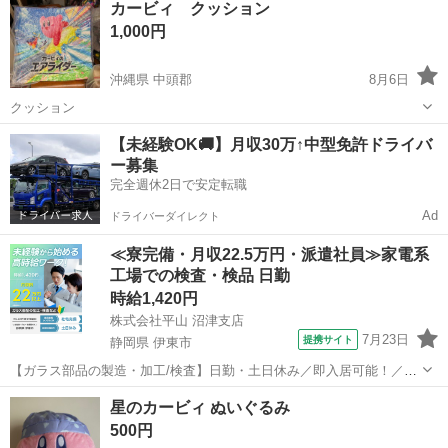
カービィ クッション
1,000円
沖縄県 中頭郡
8月6日
クッション
沖縄
中頭郡
おもちゃ
カービィ
【未経験OK🚚】月収30万↑中型免許ドライバ
ー募集
完全週休2日で安定転職
Ad
ドライバーダイレクト
≪寮完備・月収22.5万円・派遣社員≫家電系
工場での検査・検品 日勤
時給1,420円
株式会社平山 沼津支店
7月23日
提携サイト
静岡県 伊東市
【ガラス部品の製造・加工/検査】日勤・土日休み／即入居可能！／伊
豆でのんびりライフ♪ ガラス部品の製造・加工/検査 【株式会社平山で
静岡
伊東市
その他
星のカービィ ぬいぐるみ
の正社員採用（無期雇用派遣）となります】 「2人で同じ職場で働き
500円
たい」 「仕事も休みも一...