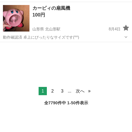
日128日★クリーンルーム内作業★マイカー通勤OK＆無料駐車場あり
茨城
常陸大宮市
静駅
その他
カービィの扇風機
★就業先食堂利用可！日払い制度あり！《茨城県常陸大宮市》 人気の
100円
工場のお仕事 ◇コネクタ製造工...
山形県 北山形駅
8月4日
動作確認済 卓上にぴったりなサイズです(^^)
山形
山形市
北山形駅
キッズ用品
カービィ
1
2
3
...
次へ
全7790件中 1-50件表示