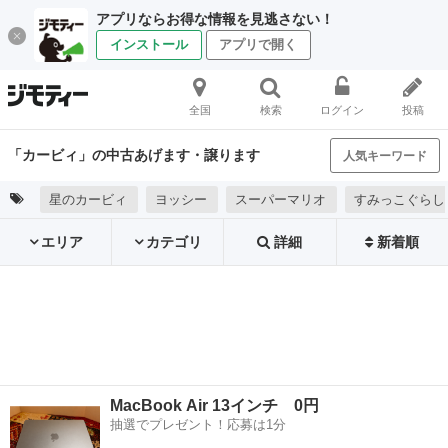
アプリならお得な情報を見逃さない！
インストール
アプリで開く
全国
検索
ログイン
投稿
「カービィ」の中古あげます・譲ります
人気キーワード
星のカービィ
ヨッシー
スーパーマリオ
すみっこぐらし
エリア
カテゴリ
詳細
新着順
MacBook Air 13インチ 0円
抽選でプレゼント！応募は1分