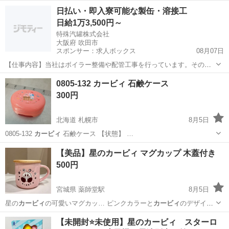
え、ご希望の日時をお伝えください。
千葉
木更津市
木更津駅
おもちゃ
星のカービィ
日払い・即入寮可能な製缶・溶接工
日給1万3,500円～
特殊汽罐株式会社
大阪府 吹田市
スポンサー：求人ボックス
08月07日
【仕事内容】当社はボイラー整備や配管工事を行っています。その中
で必要な配管やボイラーの製缶作業(溶接・切断・架台等の製作)業務に
アルバイト・パート
0805-132 カービィ 石鹸ケース
当社工場内であたっていただきます。 工場は大阪府吹田市芳野町。御
300円
堂筋線の江坂駅からの徒歩圏内にあります...
北海道 札幌市
8月5日
0805-132
カービィ
石鹸ケース 【状態】 …
北海道
札幌市
家庭用品
カービィ
【美品】星のカービィ マグカップ 木蓋付き
500円
宮城県 薬師堂駅
8月5日
星の
カービィ
の可愛いマグカッ… ピンクカラーと
カービィ
のデザイン
がとて…
宮城
仙台市
薬師堂駅
食器
【未開封⭐️未使用】星のカービィ スターロ