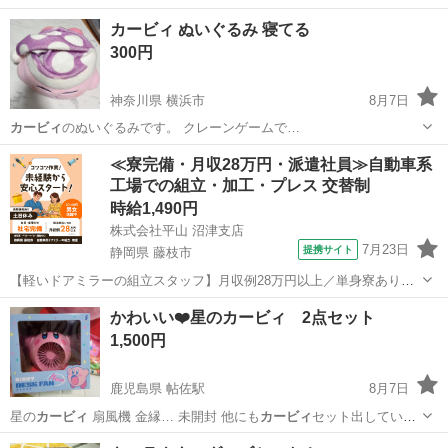
カービィ ぬいぐるみ 寝てる
300円
神奈川県 横浜市
8月7日
カービィ
のぬいぐるみです。 クレーンゲームで…
神奈川
横浜市
おもちゃ
≪寮完備・月収28万円・派遣社員≫自動車系
工場での組立・加工・プレス 交替制
時給1,490円
株式会社平山 沼津支店
7月23日
提携サイト
静岡県 藤枝市
【軽いドアミラーの組立スタッフ】月収例28万円以上／単身寮あり／
年間休日121日／初めてさんも安心のカンタン作業 【未経験歓迎】軽
静岡
藤枝市
その他
かわいい❤️星のカービィ 2点セット
いドアミラーの組立スタッフ｜新設のキレイな工場◎男女活躍中！ 大
1,500円
手自動車部品メーカーの新設工...
鹿児島県 帖佐駅
8月7日
星の
カービィ
扇風機 金縁… 未開封 他にも
カービィ
セット出してい
ま…
鹿児島
姶良市
帖佐駅
家庭用品
星のカービィ