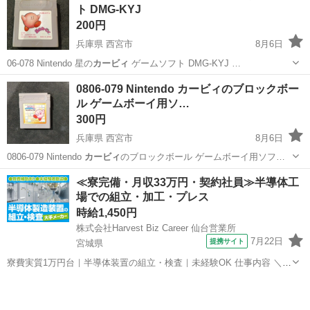
ト DMG-KYJ
200円
兵庫県 西宮市
8月6日
06-078 Nintendo 星の
カービィ
ゲームソフト DMG-KYJ …
兵庫
西宮市
ポータブルゲーム
星のカービィ
0806-079 Nintendo カービィのブロックボー
ル ゲームボーイ用ソ…
300円
兵庫県 西宮市
8月6日
0806-079 Nintendo
カービィ
のブロックボール ゲームボーイ用ソフ…
兵庫
西宮市
ポータブルゲーム
JPN
≪寮完備・月収33万円・契約社員≫半導体工
場での組立・加工・プレス
時給1,450円
株式会社Harvest Biz Career 仙台営業所
7月22日
提携サイト
宮城県
寮費実質1万円台｜半導体装置の組立・検査｜未経験OK 仕事内容 ＼半
導体製造装置の組立・検査スタッフ／ 大手メーカー工場内で、半導体
宮城
その他
をつくるための装置を組み立てる仕事です。 タブレットや図面を確認
しながら、ドライバ...