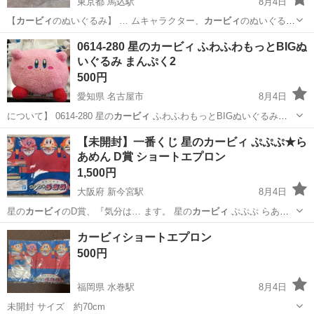
東京都 馬込駅
8月4日
【
カービィ
のぬいぐるみ】 … ムキャラクター、
カービィ
のぬいぐるみ
クレ… です。 ●星の
カービィ
あみあみBIG… キャラクター:
カービ
東京
大田区
馬込駅
おもちゃ
カービィ
0614-280 星のカービィ ふわふわもっとBIGぬ
ィ
- 色: ピン… と思います。 #
カービィ
#任天堂#Nin… ぬいぐるみ#星
いぐるみ まんぷく2
のカ...
500円
愛知県 名古屋市
8月4日
について】 0614-280 星の
カービィ
ふわふわもっとBIGぬいぐるみ
ま…
愛知
名古屋市
おもちゃ
リユース
【未開封】一番くじ 星のカービィ ぷぷぷ★ら
あめん D賞 ショートエプロン
1,500円
大阪府 新今宮駅
8月4日
星の
カービィ
のD賞、『気分は… ます。 星の
カービィ
ぷぷぷ らあ
め… ン ワドルディ
カービィ
一番くじ 非売…
大阪
大阪市
新今宮駅
生活雑貨
星のカービィ
カービィショートエプロン
500円
福岡県 水巻駅
8月4日
未開封 サイズ 約70cm