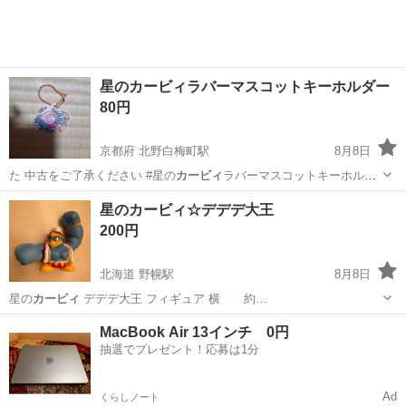
星のカービィラバーマスコットキーホルダー
80円
京都府 北野白梅町駅
8月8日
た 中古をご了承ください #星の
カービィ
ラバーマスコットキーホルダ
ー
京都
京都市
北野白梅町駅
おもちゃ
星のカービィ☆デデデ大王
200円
北海道 野幌駅
8月8日
星の
カービィ
デデデ大王 フィギュア 横 約…
北海道
江別市
野幌駅
フィギュア
星のカービィ
MacBook Air 13インチ 0円
抽選でプレゼント！応募は1分
Ad
くらしノート