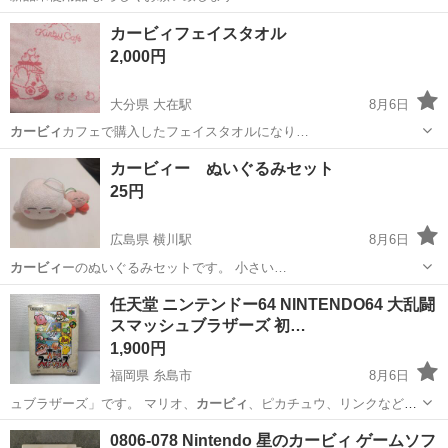
福岡
福岡市
橋本駅
その他
星のカービィ
カービィフェイスタオル
2,000円
大分県 大在駅
8月6日
カービィ
カフェで購入したフェイスタオルになり…
大分
大分市
大在駅
家庭用品
カービィカフェ
カービィー ぬいぐるみセット
25円
広島県 横川駅
8月6日
カービィ
ーのぬいぐるみセットです。 小さい…
広島
広島市
横川駅
おもちゃ
セット
任天堂 ニンテンドー64 NINTENDO64 大乱闘
スマッシュブラザーズ 初…
1,900円
福岡県 糸島市
8月6日
ュブラザーズ」です。 マリオ、
カービィ
、ピカチュウ、リンクなど、
任天堂の人…
福岡
糸島市
テレビゲーム
大乱闘スマッシュブラザーズ
0806-078 Nintendo 星のカービィ ゲームソフ