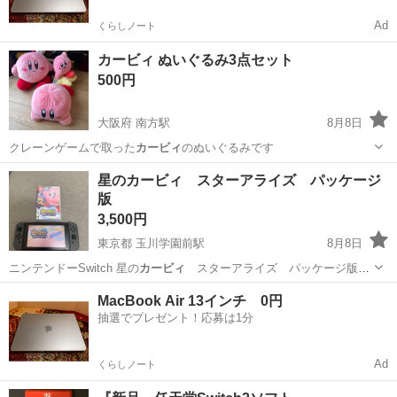
Ad
くらしノート
カービィ ぬいぐるみ3点セット
500円
大阪府 南方駅
8月8日
クレーンゲームで取った
カービィ
のぬいぐるみです
大阪
大阪市
南方駅
おもちゃ
カービィ
星のカービィ スターアライズ パッケージ
版
3,500円
東京都 玉川学園前駅
8月8日
ニンテンドーSwitch 星の
カービィ
スターアライズ パッケージ版で
す。…
東京
町田市
玉川学園前駅
テレビゲーム
MacBook Air 13インチ 0円
抽選でプレゼント！応募は1分
Ad
くらしノート