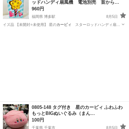
ッドハンディ扇風機 電池別売 首から…
960円
福岡県 博多駅
8月5日
イズ品 【未開封⭐️未使用】 星の
カービィ
スターロッドハンディ扇風
機 単…
福岡
福岡市
博多駅
季節、空調家電
星のカービィ
0805-148 タグ付き 星のカービィ ふわふわ
もっとBIGぬいぐるみ（まん…
100円
千葉県 千葉市
8月5日