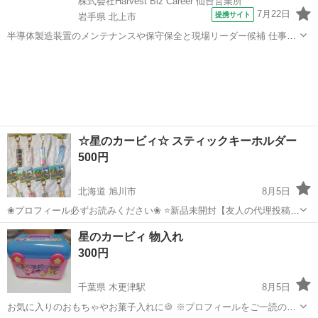
株式会社Harvest Biz Career 仙台営業所
7月22日
提携サイト
岩手県 北上市
半導体製造装置のメンテナンスや保守保全と現場リーダー候補 仕事内
容 ＼フラッシュメモリの製造を行う工場で半導体製造装置の保守・点
岩手
北上市
その他
検のお仕事／ 【主な業務】 フラッシュメモリなどに使用される「半導
体」。 その半導体を...
☆星のカービィ☆ スティックキーホルダー
500円
北海道 旭川市
8月5日
❀プロフィール必ずお読みください❀ ⭐️新品未開封【友人の代理投稿】
1つ¥500 お問い合わせの際欲しいデザイン&数教えて下さい😊 写真だ
北海道
旭川市
その他
星のカービィ
星のカービィ 物入れ
と見づらいかもしれないので実物を見てから決めて頂いても⭕️ ✿何も
300円
言われない際...
千葉県 木更津駅
8月5日
お気に入りのおもちゃやお菓子入れに🍪 ※プロフィールをご一読のう