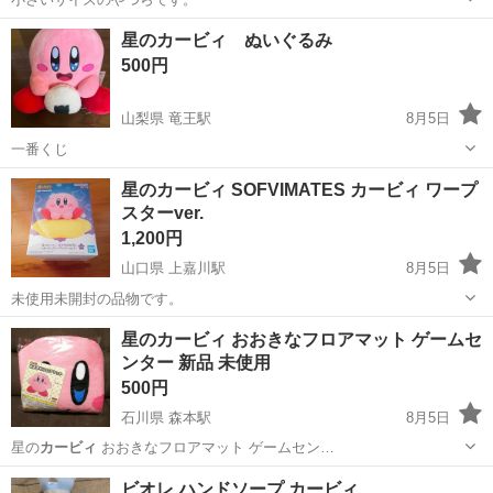
山口
周南市
周防花岡駅
おもちゃ
カービィ
星のカービィ ぬいぐるみ
500円
山梨県 竜王駅
8月5日
一番くじ
山梨
甲府市
竜王駅
おもちゃ
星のカービィ
星のカービィ SOFVIMATES カービィ ワープ
スターver.
1,200円
山口県 上嘉川駅
8月5日
未使用未開封の品物です。
山口
山口市
上嘉川駅
フィギュア
カービィ
星のカービィ おおきなフロアマット ゲームセ
ンター 新品 未使用
500円
石川県 森本駅
8月5日
星の
カービィ
おおきなフロアマット ゲームセン…
石川
金沢市
森本駅
おもちゃ
星のカービィ
ビオレ ハンドソープ カービィ