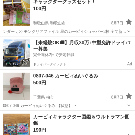
キャラクターグッズセット！
100円
和歌山県 和歌山市
8月7日
ンダー ポケモンクリアファイル 星の
カービィ
ショッパー3枚 全て新品
未使用です…
和歌山
和歌山市
その他
キャラクターグッズ
【未経験OK🚚】月収30万↑中型免許ドライバ
ー募集
完全週休2日で安定転職
Ad
ドライバーダイレクト
0807-046 カービィぬいぐるみ
500円
千葉県 柏市
8月7日
0807-046
カービィ
ぬいぐるみ 【状態】 ・…
千葉
柏市
おもちゃ
カービィ
カービィキャラクター図鑑＆ウルトラマン図
鑑
190円