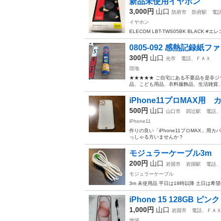
新品未使用イヤホン
3,000円
山口
防府市
防府駅
電
イヤホン
ELECOM LBT-TWS05BK BLACK 
0805-092 感熱記録
300円
山口
光市
電話、ＦＡＸ
現地
★★★★★ ご自宅にある不要品を是非ジ
品、こども用品、衣料服飾品、生活雑貨、家
iPhone11プロMAX用 
500円
山口
山口市
四辻駅
電話、
iPhone11
作りの良い「iPhone11プロMAX」
っしゃる方いませんか？
モジュラーケーブル3m
200円
山口
岩国市
岩国駅
電話、
モジュラーケーブル
3m 未使用品 平日は18時以降 土日は
iPhone 15 128GB ピンク
1,000円
山口
岩国市
電話、ＦＡ
地域