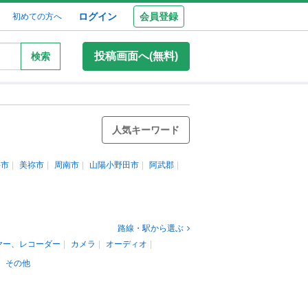
ログイン
会員登録
初めての方へ
投稿画面へ(無料)
検索
人気キーワード
井市
美祢市
周南市
山陽小野田市
阿武郡
路線・駅から選ぶ
ヤー、レコーダー
カメラ
オーディオ
その他