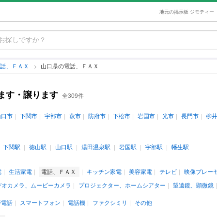
地元の掲示板 ジモティー
電話、ＦＡＸ
山口県の電話、ＦＡＸ
ます・譲ります
全309件
山口市
下関市
宇部市
萩市
防府市
下松市
岩国市
光市
長門市
柳
下関駅
徳山駅
山口駅
湯田温泉駅
岩国駅
宇部駅
幡生駅
電
生活家電
電話、ＦＡＸ
キッチン家電
美容家電
テレビ
映像プレー
デオカメラ、ムービーカメラ
プロジェクター、ホームシアター
望遠鏡、顕微鏡
帯電話
スマートフォン
電話機
ファクシミリ
その他