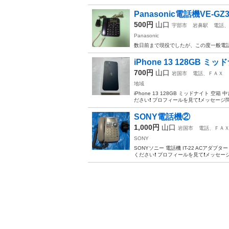
Panasonic電話機VE-GZ3
500円
山口
宇部市
岩鼻駅
電話、
Panasonic
数日前まで現役でしたが、この度一般電
iPhone 13 128GB ミ
700円
山口
岩国市
電話、ＦＡＸ
地域
iPhone 13 128GB ミッドナイ
ださい❗️ プロフィールを見て❗️メッセー
SONY電話機②
1,000円
山口
岩国市
電話、ＦＡ
SONY
SONYソニー 電話機 IT-22 ACア
ください❗️ プロフィールを見て❗️メッセ