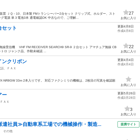
Ｘ
27
電話装置 ＪＱ－10、日本製 FMトランシーバー2台セット クリップ式、ホルダー、スト
電源 単３電池3本 通電確認OK 中古なので、ご理解...
お気に入り
更新4月8日
台セット
作成4月8日
Ｘ
22
線受信機 VHF FM RECEIVER SEARCH9 SR-9 ２台セット アマチュア無線 CB
トロ ジャンク品、作動未確認 ...
お気に入り
更新4月4日
インクリボン
作成4月4日
電話、ＦＡＸ
-NR8GW 33m 2本入りです。 対応ファクシミリの機種は、2枚目の写真を確認願
お気に入り
更新5月26日
アー
作成3月28日
ＦＡＸ
3
お気に入り
派遣社員≫自動車系工場での機械操作・製造...
提携サイト
その他