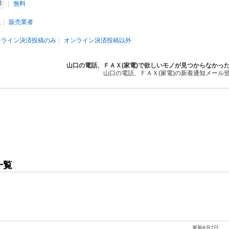
帯
無料
人
販売業者
ンライン決済投稿のみ
オンライン決済投稿以外
山口の電話、ＦＡＸ(家電)で欲しいモノが見つからなかっ
山口の電話、ＦＡＸ(家電)の新着通知メール
一覧
更新8月7日