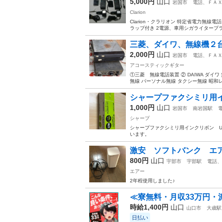
5,000円
山口
岩国市
電話、ＦＡ
Clarion
Clarion・クラリオン 特定省電力無線
ラップ付き 2電源、車用シガライタープラグ
三菱、ダイワ、無線機２
2,000円
山口
岩国市
電話、ＦＡ
アコースティックギター
①三菱 無線電話装置 ② DAIWA ダイワ 無
無線 パーソナル無線 タクシー無線 昭和レ
シャープファクシミリ用
1,000円
山口
岩国市
南岩国駅
シャープ
シャープファクシミリ用インクリボン UX
います。
激安 ソフトバンク エ
800円
山口
宇部市
宇部駅
電話、
エアー
2年程使用しました♪
≪寮無料・月収33万円・
時給1,400円
山口
山口市
大歳駅
日払い