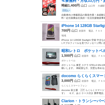
≪寮無料・月収33万円・
時給1,400円
山口
山口市
大歳駅
日払い
自動車向け車載部品の製造作業！未経験活
料！赴任旅費会社負担！生活支援物資事前対
iPhone 14 128GB Starlig
700円
山口
岩国市
電話、ＦＡＸ
地域
iPhone 14 128GB Starlig
い❗️ プロフィールを見て❗️メッセージ問い
昭和レトロ ポケットベル
1,500円
山口
岩国市
電話、ＦＡ
ポケットベル
ポケットベル 東芝 ステラ STELA SN
願いします。 神経質な方、完璧を求める方、
docomo らくらくスマー
3,000円
山口
岩国市
電話、ＦＡ
らくらくスマートフォン
docomo 富士通 🇯🇵 らくらくスマー
す） キズ、あり ケース付き 携帯電話、
Clarion・トランシーバ