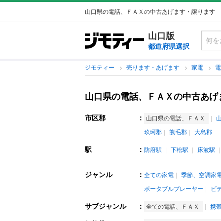
山口県の電話、ＦＡＸの中古あげます・譲ります
山口版
都道府県選択
ジモティー
売ります・あげます
家電
山口県の電話、ＦＡＸの中古あげ
市区郡
：
山口県の電話、ＦＡＸ
玖珂郡
熊毛郡
大島郡
駅
：
防府駅
下松駅
床波駅
ジャンル
：
全ての家電
季節、空調家
ポータブルプレーヤー
ビ
サブジャンル
：
全ての電話、ＦＡＸ
携