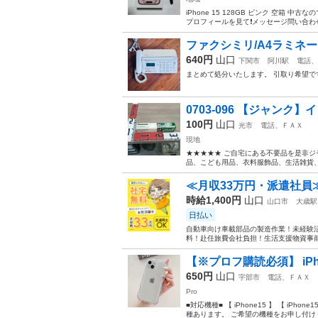
iPhone 15 128GB ピンク 空箱
プロフィールを見て❗️メッセージ問い合わ
ファクシミリ/A4ラミネ
640円
山口
下関市
阿川駅
電話、
まとめて処分いたします。 引取り希望で
0703-096 【ジャンク
100円
山口
光市
電話、ＦＡＸ
現地
★★★★★ ご自宅にある不要品を是非ジ
品、こども用品、衣料服飾品、生活雑貨、家
≪月収33万円・派遣社員
時給1,400円
山口
山口市
大歳駅
日払い
自動車向け車載部品の製造作業！未経験活
料！赴任旅費会社負担！生活支援物資事前対
【※プロフ購読必須】 iP
650円
山口
宇部市
電話、ＦＡＸ
Pro
■対応機種■ 【 iPhone15 】 【 iPhone
種あります。 ご希望の機種をお申し付けくだ