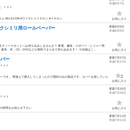
作成8月7日
話、ＦＡＸ
#エレコム #ELECOM #ワイヤレスイヤホン #イヤホン
お気に入り
更新8月5日
紙ファクシミリ用ロールペーパー
作成8月5日
モティースポットへお持ち込みしませんか？ 家電、趣味・スポーツ・レジャー用
具、本、CD・DVDなどが無料でまとめて持ち込めます！ ※詳細はこ...
お気に入り
更新7月27日
カバー
作成7月27日
ＦＡＸ
2
用カバーです。 間違えて購入してしまったので開封のみの新品です。カバーを探していら
お気に入り
更新7月26日
作成7月26日
ＦＡＸ
希望の時間をお知らせ下さい
お気に入り
更新7月11日
作成7月11日
Ｘ