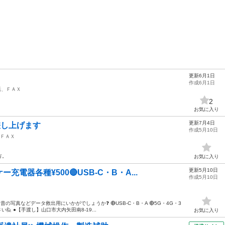
更新6月1日
作成6月1日
話、ＦＡＸ
2
お気に入り
更新7月4日
 差し上げます
作成5月10日
ＦＡＸ
方。
お気に入り
更新5月10日
充電器各種¥500🔴USB-C・B・A...
作成5月10日
昔の写真などデータ救出用にいかがでしょうか❓ 🔴USB-C・B・A 🔴5G・4G・3
🙋 ●【手渡し】山口市大内矢田南8-19...
お気に入り