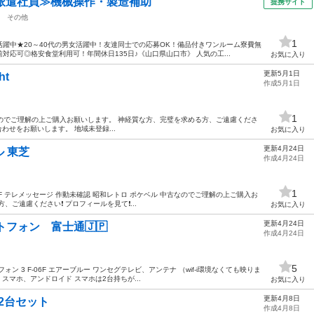
派遣社員≫機械操作・製造補助
提携サイト
その他
1
躍中★20～40代の男女活躍中！友達同士での応募OK！備品付きワンルーム寮費無
応可◎格安食堂利用可！年間休日135日♪《山口県山口市》 人気の工...
お気に入り
更新5月1日
ht
作成5月1日
1
ht 空箱 中古なのでご理解の上ご購入お願いします。 神経質な方、完璧を求める方、ご遠慮くださ
合わせをお願いします。 地域未登録...
お気に入り
更新4月24日
 東芝
作成4月24日
Ｘ
1
-10F テレメッセージ 作動未確認 昭和レトロ ポケベル 中古なのでご理解の上ご購入お
ご遠慮ください❗️ プロフィールを見て❗...
お気に入り
更新4月24日
トフォン 富士通🇯🇵
作成4月24日
Ｘ
5
トフォン 3 F-06F エアーブルー ワンセグテレビ、アンテナ （wif-i環境なくても映りま
スマホ、アンドロイド スマホは2台持ちが...
お気に入り
更新4月8日
ー2台セット
作成4月8日