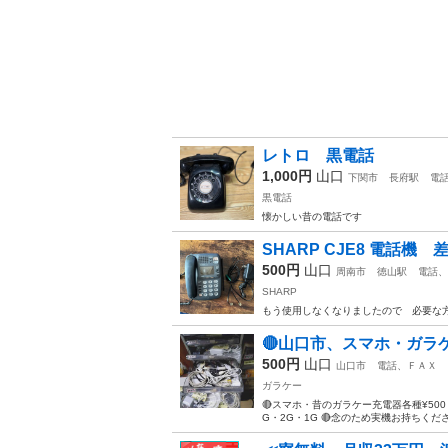
レトロ 黒電話
1,000円
山口
下関市
長府駅
電
黒電話
懐かしい昔の電話です
SHARP CJE8 電話機
500円
山口
周南市
徳山駅
電話、
SHARP
もう使用しなくなりましたので 必要な
🔴山口市、スマホ・ガラケー
500円
山口
山口市
電話、ＦＡＸ
ガラケー
🔴スマホ・昔のガラケー充電器各種¥500 
G・2G・1G 🔴念のため実機お持ちください