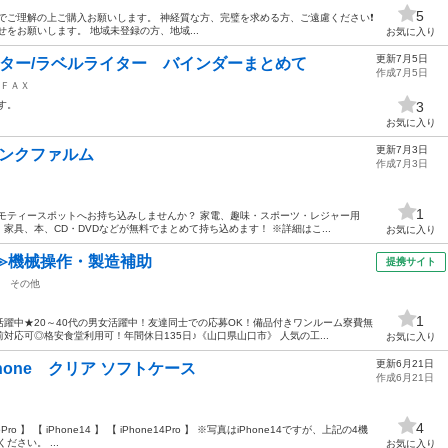
5
 中古なのでご理解の上ご購入お願いします。 神経質な方、完璧を求める方、ご遠慮ください❗️
せをお願いします。 地域未登録の方、地域...
お気に入り
更新7月5日
ーター/ラベルライター バインダーまとめて
作成7月5日
ＦＡＸ
す。
3
お気に入り
更新7月3日
】インクファルム
作成7月3日
1
モティースポットへお持ち込みしませんか？ 家電、趣味・スポーツ・レジャー用
具、本、CD・DVDなどが無料でまとめて持ち込めます！ ※詳細はこ...
お気に入り
≫機械操作・製造補助
提携サイト
その他
1
躍中★20～40代の男女活躍中！友達同士での応募OK！備品付きワンルーム寮費無
応可◎格安食堂利用可！年間休日135日♪《山口県山口市》 人気の工...
お気に入り
更新6月21日
hone クリア ソフトケース
作成6月21日
4
15Pro 】 【 iPhone14 】 【 iPhone14Pro 】 ※写真はiPhone14ですが、上記の4機
さい。 ...
お気に入り