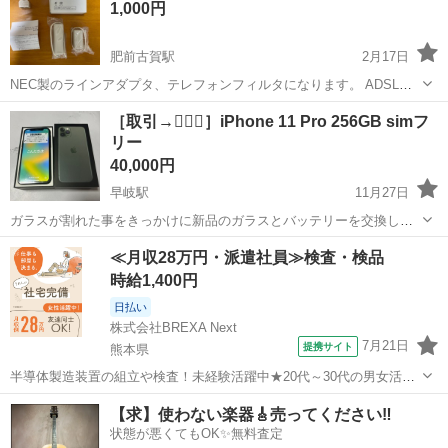
1,000円
肥前古賀駅
2月17日
NEC製のラインアダプタ、テレフォンフィルタになります。 ADSLか
ら光回線主流になった今ではとてもレアな逸品になります。 未使用で
長崎
長崎市
肥前古賀駅
電話、ＦＡＸ
テレフォン
［取引→🙆🏻‍♀️］iPhone 11 Pro 256GB simフ
すが、写真撮影のため、開封させていただきました。
リー
40,000円
早岐駅
11月27日
ガラスが割れた事をきっかけに新品のガラスとバッテリーを交換して
貰いました。 しかしすぐにiPhone15がすぐに発売されてしまい乗り換
長崎
佐世保市
早岐駅
電話、ＦＡＸ
iPhone 11 Pro
≪月収28万円・派遣社員≫検査・検品
えましたので、交換時のフィルムは剥がさずにそのままお渡ししたい
時給1,400円
と思います。 価格はメルカリ...
日払い
株式会社BREXA Next
7月21日
提携サイト
熊本県
半導体製造装置の組立や検査！未経験活躍中★20代～30代の男女活躍
中★ワンルーム寮完備！赴任旅費会社負担！マイカー通勤OK！無料駐
熊本
その他
【求】使わない楽器🎸売ってください‼️
車場あり！正社員登用あり！《熊本県菊池郡大津町》 人気の工場のお
状態が悪くてもOK✨無料査定
仕事 ◇半導体製造装置の組立...