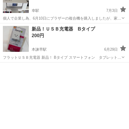
幸駅
7月3日
個人で企業し為、6月10日にブラザーの複合機を購入しましたが、家庭
用では対応しきれない部分があり、ビジネス用の複合機を購入するこ
長崎
諫早市
幸駅
電話、ＦＡＸ
新品！ＵＳＢ充電器 Bタイプ
ととなった為、出品致します。保証書あります。 インクは別売りのを
200円
購入していた為、黒インク以外はた...
本諫早駅
6月29日
フラットＵＳＢ充電器 新品！ Bタイプ スマートフォン タブレット用
充電器 1.5m
長崎
諫早市
本諫早駅
電話、ＦＡＸ