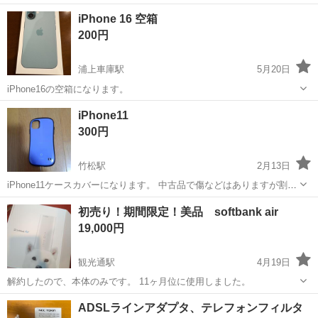
Ａ３サイズまでプリントアウトできます。 カセット２段と手差しトレ
長崎
島原市
電話、ＦＡＸ
レーザープリンター
iPhone 16 空箱
イ付きです。 業務用のプリンターになりますのでプリントスピードも
200円
速いです。 ...
浦上車庫駅
5月20日
iPhone16の空箱になります。
長崎
長崎市
浦上車庫駅
電話、ＦＡＸ
空箱
iPhone11
300円
竹松駅
2月13日
iPhone11ケースカバーになります。 中古品で傷などはありますが割れ
はありません。
長崎
大村市
竹松駅
電話、ＦＡＸ
iPhone11
初売り！期間限定！美品 softbank air
19,000円
観光通駅
4月19日
解約したので、本体のみです。 11ヶ月位に使用しました。
長崎
長崎市
観光通駅
電話、ＦＡＸ
softbank air
ADSLラインアダプタ、テレフォンフィルタ