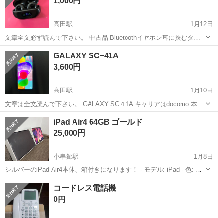
1,000円
高田駅
1月12日
文章全文必ず読んで下さい。 中古品 Bluetoothイヤホン耳に挟むタイ
プ 消毒済み。 中古品ですので、傷有り。 質問等有りましたらお願い
長崎
西彼杵郡
高田駅
電話、ＦＡＸ
Bluetooth
GALAXY SC−41A
します。 直ぐ返事が出来ない場合が有ります。 取り引き日程、場所も
3,600円
お願いします。 取...
高田駅
1月10日
文章は全文読んで下さい。 GALAXY SC４1A キャリアはdocomo 本体
ブルー中古品 画面に小さな小傷あり 使用に支障無いと思います。 付
長崎
佐世保市
高田駅
電話、ＦＡＸ
GALAXY
iPad Air4 64GB ゴールド
属品手帳型カバーブルー中古品 One Ulバージョン 4.1 Andro...
25,000円
小串郷駅
1月8日
シルバーのiPad Air4本体、箱付きになります！ - モデル: iPad - 色: ゴ
ールド - 付属品: 箱付き ご覧いただきありがとうございます。 ストレ
長崎
長崎市
小串郷駅
電話、ＦＡＸ
画面
コードレス電話機
ージ容量···64GB 機能不良わありません！ 初期化...
0円