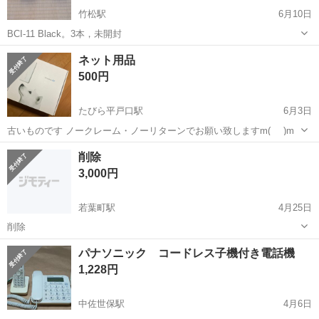
竹松駅
6月10日
BCI-11 Black。3本，未開封
長崎
大村市
竹松駅
電話、ＦＡＸ
インクカートリッジ
ネット用品
500円
たびら平戸口駅
6月3日
古いものです ノークレーム・ノーリターンでお願い致しますm(_ _)m
長崎
平戸市
たびら平戸口駅
電話、ＦＡＸ
用品
削除
3,000円
若葉町駅
4月25日
削除
長崎
長崎市
若葉町駅
電話、ＦＡＸ
iPhone SE
パナソニック コードレス子機付き電話機
1,228円
中佐世保駅
4月6日