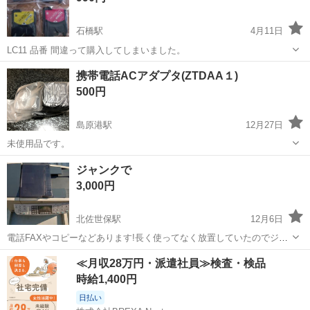
石橋駅
4月11日
LC11 品番 間違って購入してしまいました。
長崎
長崎市
石橋駅
電話、ＦＡＸ
ブラザー
携帯電話ACアダプタ(ZTDAA１)
500円
島原港駅
12月27日
未使用品です。
長崎
島原市
島原港駅
電話、ＦＡＸ
ACアダプタ
ジャンクで
3,000円
北佐世保駅
12月6日
電話FAXやコピーなどあります!長く使ってなく放置していたのでジャ
ンク扱いでお願いします。あと2つあります
長崎
佐世保市
北佐世保駅
電話、ＦＡＸ
ジャンク
≪月収28万円・派遣社員≫検査・検品
時給1,400円
日払い