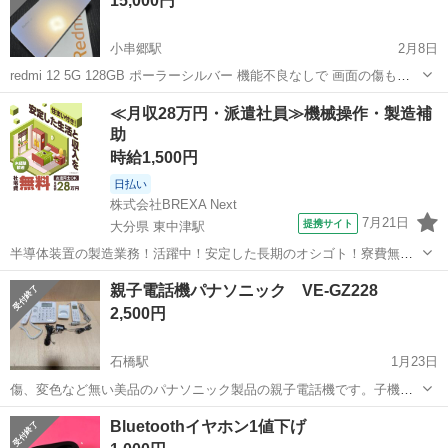
15,000円
小串郷駅
2月8日
redmi 12 5G 128GB ポーラーシルバー 機能不良なしで 画面の傷もな
く 綺麗な方です！ 初期化もしています！
長崎
長崎市
小串郷駅
電話、ＦＡＸ
redmi
≪月収28万円・派遣社員≫機械操作・製造補
助
時給1,500円
日払い
株式会社BREXA Next
7月21日
提携サイト
大分県 東中津駅
半導体装置の製造業務！活躍中！安定した長期のオシゴト！寮費無料
★赴任旅費会社負担◎20代～40代の男性活躍中★未経験活躍中！高時
大分
中津市
東中津駅
その他
親子電話機パナソニック VE-GZ228
給1,500円！《大分県中津市》 人気の工場のお仕事 ◇半導体装置内部
2,500円
のシート製造◇ ＊クリー...
石橋駅
1月23日
傷、変色など無い美品のパナソニック製品の親子電話機です。子機の
電池は新品に変えています。商品は写真に写っているものです。備品
長崎
長崎市
石橋駅
電話、ＦＡＸ
パナソニック
Bluetoothイヤホン1値下げ
は揃っていますので、接続すればそのまま使用できます。