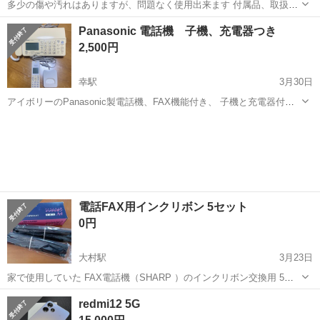
多少の傷や汚れはありますが、問題なく使用出来ます 付属品、取扱説
明書付きです よろしくお願いいたします
長崎
佐世保市
中佐世保駅
電話、ＦＡＸ
パナソニック
Panasonic 電話機 子機、充電器つき
2,500円
幸駅
3月30日
アイボリーのPanasonic製電話機、FAX機能付き、 子機と充電器付
き。 - ブランド: Panasonic - モデル: KX-PD205DL-W - カラー: アイボ
長崎
諫早市
幸駅
電話、ＦＡＸ
充電器
リー - 付属品: 子機、充電器 - 機能: F...
電話FAX用インクリボン 5セット
0円
大村駅
3月23日
家で使用していた FAX電話機（SHARP ）のインクリボン交換用 5本
です。 型が古いので最近の機種と互換性があるか不安ですが、使用で
長崎
大村市
大村駅
電話、ＦＡＸ
FAX
redmi12 5G
きる方にお譲りいたします‼️