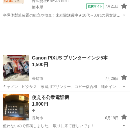
株式会社BREXA Next
7月21日
提携サイト
熊本県
半導体製造装置の組立や検査！未経験活躍中★20代～30代の男女活躍
中★ワンルーム寮完備！赴任旅費会社負担！マイカー通勤OK！無料駐
熊本
その他
車場あり！正社員登用あり！《熊本県菊池郡大津町》 人気の工場のお
仕事 ◇半導体製造装置の組立...
Canon PIXUS プリンターインク5本
1,500円
長崎市
7月26日
キャノン ピクサス 家庭用プリンター、コピー複合機 純正インク
です。 本体を買い換えたので、合わなくなりました。買い置きしてい
長崎
長崎市
電話、ＦＡＸ
インク
使える公衆電話機
たものをお譲りしたいです。 どなたか必要としている方はいらっしゃ
1,000円
いませんか？ BCI...
長崎市
6月19日
使わないので投稿しました。 取りに来てほしいです！