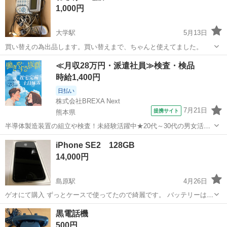
1,000円
大学駅
5月13日
買い替えの為出品します。買い替えまで、ちゃんと使えてました。
長崎
佐世保市
大学駅
電話、ＦＡＸ
買い替え
≪月収28万円・派遣社員≫検査・検品
時給1,400円
日払い
株式会社BREXA Next
7月21日
提携サイト
熊本県
半導体製造装置の組立や検査！未経験活躍中★20代～30代の男女活躍
中★ワンルーム寮完備！赴任旅費会社負担！マイカー通勤OK！無料駐
熊本
その他
iPhone SE2 128GB
車場あり！正社員登用あり！《熊本県菊池郡大津町》 人気の工場のお
14,000円
仕事 ◇半導体製造装置の組立...
島原駅
4月26日
ゲオにて購入 ずっとケースで使ってたので綺麗です。 バッテリーは
77% ネットワーク利用制限◯ SIMロック解除済
長崎
島原市
島原駅
電話、ＦＡＸ
iPhone SE2
黒電話機
500円