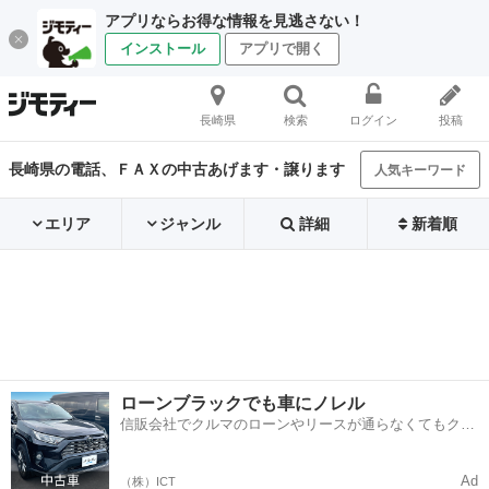
アプリならお得な情報を見逃さない！
インストール
アプリで開く
長崎県
検索
ログイン
投稿
長崎県の電話、ＦＡＸの中古あげます・譲ります
人気キーワード
エリア
ジャンル
詳細
新着順
ローンブラックでも車にノレル
信販会社でクルマのローンやリースが通らなくてもクル
マをご利用いただけるサービスがあります！
Ad
（株）ICT