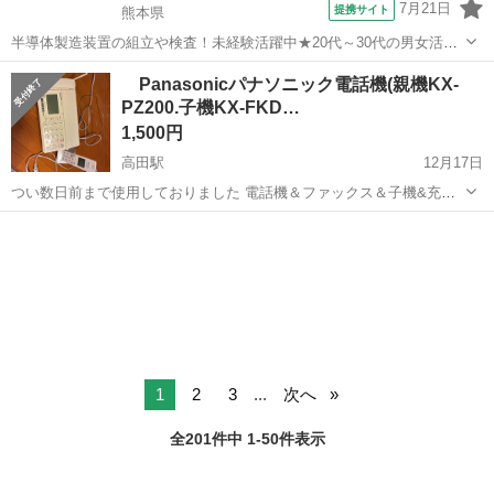
7月21日
提携サイト
熊本県
半導体製造装置の組立や検査！未経験活躍中★20代～30代の男女活躍
中★ワンルーム寮完備！赴任旅費会社負担！マイカー通勤OK！無料駐
熊本
その他
Panasonicパナソニック電話機(親機KX-
車場あり！正社員登用あり！《熊本県菊池郡大津町》 人気の工場のお
PZ200.子機KX-FKD…
仕事 ◇半導体製造装置の組立...
1,500円
高田駅
12月17日
つい数日前まで使用しておりました 電話機＆ファックス＆子機&充電
器 ファックスが必要だったので持ってましたが、最近は電話機じたい
長崎
西彼杵郡
高田駅
電話、ＦＡＸ
FKD
あまり使用しておりませんでした。 液晶画面が一部表示されて無いと
きもありましたがそれ以外問題な...
1
2
3
...
次へ
全201件中 1-50件表示