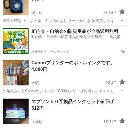
現川駅
3月24日
動作未確認 中古品の為、キズ汚れあり ケーブル付き 神経質な方はご
遠慮ください 話が早い方優先させて頂きます
長崎
長崎市
現川駅
電話、ＦＡＸ
ケーブル
町内会・自治会の防災用品が全品送料無料
町内会・自治会の防災用品が全品送料無料！「防災備蓄
用品ドットコム」
Ad
株式会社ドリームデッサン
Canonプリンターのボトルインクです。
4,000円
幸駅
2月4日
昨年購入したCanonのプリンターG3000シリーズのボトルインクで
す。 今回プリンター買い替えの為、使えなかったので出品します。
長崎
諫早市
幸駅
電話、ＦＡＸ
Canon
エプソン５０互換品インクセット値下げ
Canon純正の、シアン、マゼンタ、イエロー 汎用品の、ブラック、シ
512円
アン、マゼンタ、イエロー...
大学駅
1月31日