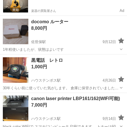
Ad
楽器の買取屋さん
docomo ルーター
8,000円
佐世保駅
9月12日
1年程使いましたが、状態はよいです
長崎
長崎市
佐世保駅
電話、ＦＡＸ
ルーター
黒電話 レトロ
1,000円
ハウステンボス駅
4月26日
30年くらい前に使っていた気がします。 倉庫に保管されていました。
配線見た感じ問題無さそうなので使えるかとはおもいますが、確認ま
長崎
佐世保市
ハウステンボス駅
電話、ＦＡＸ
レトロ
canon laser printer LBP161/162(WIFI可能)
ではできていません。 今昭和レトロ人気出てますので、骨董好き、ま
7,000円
たレトロ好きな方いかがでしょう...
ハウステンボス駅
9月14日
black color WIFIで スマホ/コンピュータ 印刷できます。 トナーは60%