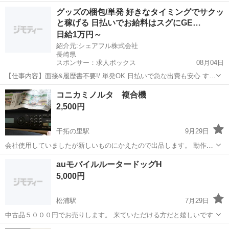
長崎
長崎市
電話、ＦＡＸ
公衆電話
グッズの梱包/単発 好きなタイミングでサクッ
と稼げる 日払いでお給料はスグにGE…
日給1万円～
紹介元:シェアフル株式会社
長崎県
スポンサー：求人ボックス
08月04日
【仕事内容】面接&履歴書不要!/ 単発OK 日払いで急な出費も安心 すぐ
働けて、お給料もスグGET! お仕事内容の一例 ・アパレル商品の梱包
アルバイト・パート
コニカミノルタ 複合機
・おもちゃのラベル貼り ・グッズの仕分け ・お菓子のシール貼り ・
2,500円
コスメの検品 …etc...
干拓の里駅
9月29日
会社使用していましたが新しいものにかえたので出品します。 動作は
確認できています。 トナー残量不明。 お値段交渉はできません。 諫
長崎
諫早市
干拓の里駅
電話、ＦＡＸ
コニカミノルタ
auモバイルルータードッグH
早市内引取のみです。 かなり重たく大きいので軽トラ引き取りが良
5,000円
い...
松浦駅
7月29日
中古品５０００円でお売りします。 来ていただける方だと嬉しいです
長崎
松浦駅
電話、ＦＡＸ
モバイルルーター