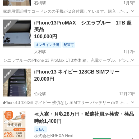
石橋駅
1月5日
家庭用電話機でコードレスの子機が２台付属しています。購入したの
は2020年ですから5年ほど使用しています。 子機の充電器２台と取扱
長崎
長崎市
石橋駅
電話、ＦＡＸ
コードレス電話
iPhone13ProMAX シエラブルー 1TB 超
説明書も付属しており、壁掛けにもできます。 取りに来てくれるかた
美品
に無償で譲渡します。ただ子機の...
100,000円
オンライン決済
配送可
大村駅
1月2日
シエラブルーのiPhone 13 ProMax 1TB本体 箱、充電ケーブル、ピンな
ど、購入時の付属品は未使用となります。 初期化済みで、電源を入れ
長崎
大村市
大村駅
電話、ＦＡＸ
画面
iPhone13 ネイビー 128GB SIMフリー
たら、こんにちは画面になっています。 購入時に画面保護フィルムを
20,000円
貼り、本...
竹松駅
12月20日
iPhone13 128GB ネイビー 残債なし SIMフリー バッテリー75％ 不具
合なし 初期化済み 全体的に小キズあり 使用には問題ないです。
長崎
大村市
竹松駅
電話、ＦＡＸ
ネイビー
≪入寮・月収28万円・派遣社員≫検査・検品
時給1,400円
日払い
株式会社BREXA Next