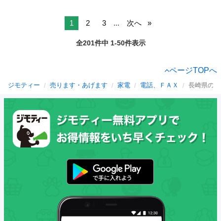
1
2
3
...
次へ
全201件中 1-50件表示
ページTOPへ
ジモティー
売ります・あげます
家電
電話、ＦＡＸ
長崎県の電