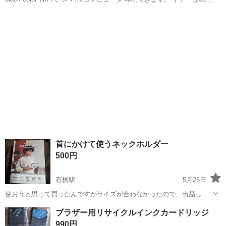
残量です 傷はないです。 amazonで 約15,000円で買いました。 説明
長崎
佐世保市
ハウステンボス駅
電話、ＦＡＸ
printer
書あります。
首にかけて使うネックホルダー
500円
石橋駅
5月25日
使おうと思って買ったんですがサイズが合わなかったので、出品しま
す。 新品、未使用になります。
長崎
長崎市
石橋駅
電話、ＦＡＸ
新品
ブラザー用リサイクルインクカードリッジ
990円