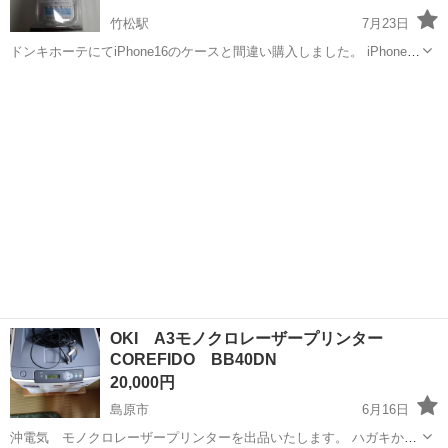
竹松駅
7月23日
ドンキホーテにてiPhone16のケースと間違い購入しました。 iPhone16
プラス？のケースかと思います。 使ってないので新古品になります。
長崎
大村市
竹松駅
電話、ＦＡＸ
ケース
取引が早い方を優先致します。
OKI A3モノクロレーザープリンター
COREFIDO BB40DN
20,000円
島原市
6月16日
沖電気 モノクロレーザープリンターを出品いたします。 ハガキから