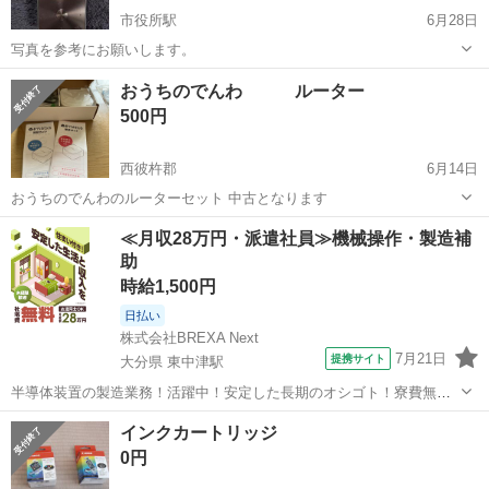
市役所駅
6月28日
写真を参考にお願いします。
長崎
長崎市
市役所駅
電話、ＦＡＸ
おうちのでんわ ルーター
500円
西彼杵郡
6月14日
おうちのでんわのルーターセット 中古となります
長崎
西彼杵郡
電話、ＦＡＸ
≪月収28万円・派遣社員≫機械操作・製造補
助
時給1,500円
日払い
株式会社BREXA Next
7月21日
提携サイト
大分県 東中津駅
半導体装置の製造業務！活躍中！安定した長期のオシゴト！寮費無料
★赴任旅費会社負担◎20代～40代の男性活躍中★未経験活躍中！高時
大分
中津市
東中津駅
その他
インクカートリッジ
給1,500円！《大分県中津市》 人気の工場のお仕事 ◇半導体装置内部
0円
のシート製造◇ ＊クリー...