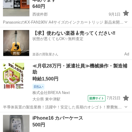
640円
西彼杵郡
9月1日
PanasonicのKX-FAN190V A4サイズのインクカートリッジ 新品未開封
品 表示価格は、１本あたりの単価になります 全部で１0本ありますの
長崎
西彼杵郡
電話、ＦＡＸ
FAN
【求】使わない楽器🎸売ってください‼️
で 必要な本数をお知らせ下さい 発送は、梱包の関係で箱（ケース）...
状態が悪くてもOK✨無料査定
Ad
楽器の買取屋さん
≪月収28万円・派遣社員≫機械操作・製造補
助
時給1,500円
日払い
株式会社BREXA Next
7月21日
提携サイト
大分県 東中津駅
半導体装置の製造業務！活躍中！安定した長期のオシゴト！寮費無料
★赴任旅費会社負担◎20代～40代の男性活躍中★未経験活躍中！高時
大分
中津市
東中津駅
その他
iPhone16 カバーケース
給1,500円！《大分県中津市》 人気の工場のお仕事 ◇半導体装置内部
500円
のシート製造◇ ＊クリー...