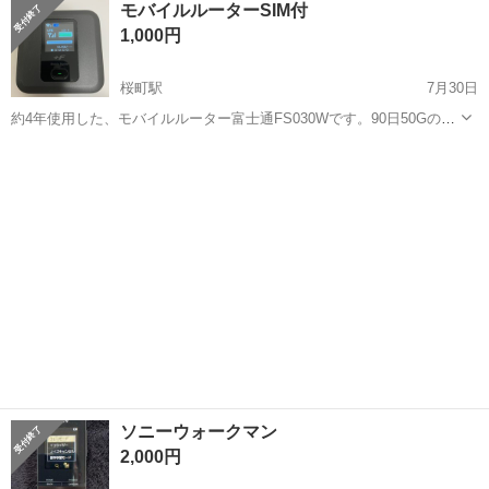
モバイルルーターSIM付
1,000円
桜町駅
7月30日
約4年使用した、モバイルルーター富士通FS030Wです。90日50Gの
SIMが入っているので、8月18日まで、残り6G分が、すぐ使えます。
長崎
長崎市
桜町駅
電話、ＦＡＸ
目立つ傷や動作不良など全くありません。ただ、バッテリーがほんの
少し膨らんでいます。もち...
ソニーウォークマン
2,000円