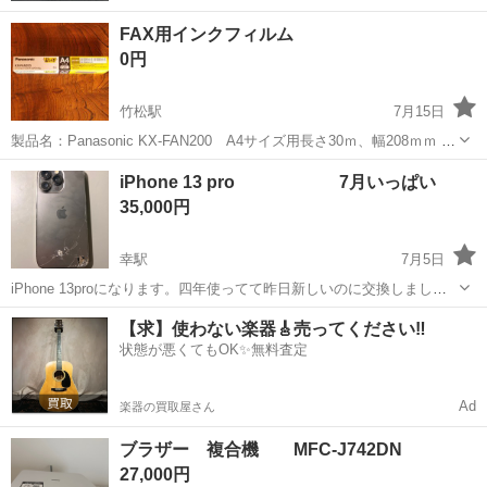
FAX用インクフィルム
0円
竹松駅
7月15日
製品名：Panasonic KX-FAN200 A4サイズ用長さ30ｍ、幅208ｍｍ 未
使用
長崎
大村市
竹松駅
電話、ＦＡＸ
FAX
iPhone 13 pro 7月いっぱい
35,000円
幸駅
7月5日
iPhone 13proになります。四年使ってて昨日新しいのに交換しまし
た。 フィルム貼ってたので表面は傷や割れありませんが、背面はバキ
長崎
諫早市
幸駅
電話、ＦＡＸ
ありません
【求】使わない楽器🎸売ってください‼️
バキなので背面修理してバッテリー交換して使ってください。 長崎駅
状態が悪くてもOK✨無料査定
に公式ではありませんが修...
Ad
楽器の買取屋さん
ブラザー 複合機 MFC-J742DN
27,000円