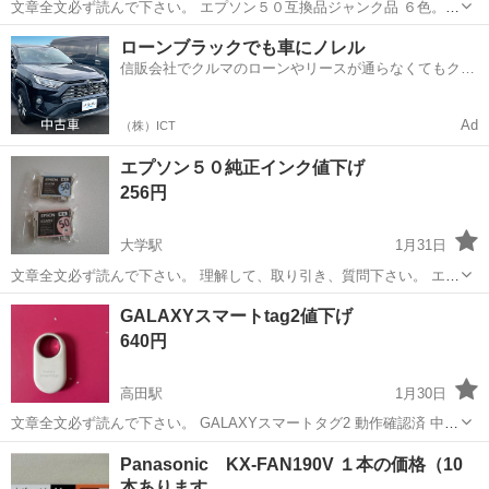
文章全文必ず読んで下さい。 エプソン５０互換品ジャンク品 ６色。
ブラック、シアン、マゼンタ イエロー、ライトシアン、ライトマゼン
長崎
佐世保市
大学駅
電話、ＦＡＸ
エプソン
ローンブラックでも車にノレル
タ 未開封。未使用 ジャンク品の為保証無し。 ノークレーム、ノーリ
信販会社でクルマのローンやリースが通らなくてもクル
ターン 質問等有りましたらお...
マをご利用いただけるサービスがあります！
Ad
（株）ICT
エプソン５０純正インク値下げ
256円
大学駅
1月31日
文章全文必ず読んで下さい。 理解して、取り引き、質問下さい。 エプ
ソン５０純正インクジャンク品 未開封 ライトシアン、ライトマゼンタ
長崎
佐世保市
大学駅
電話、ＦＡＸ
エプソン
GALAXYスマートtag2値下げ
２本のみ ノークレーム、ノーリターン ジャンク品なので保証無し。
640円
質問等有りましたらお願いし...
高田駅
1月30日
文章全文必ず読んで下さい。 GALAXYスマートタグ2 動作確認済 中古
品・傷・汚れ有り 質問等有りましたらお願いします。 直ぐ返事が出来
長崎
西彼杵郡
高田駅
電話、ＦＡＸ
GALAXY
Panasonic KX-FAN190V １本の価格（10
ない場合が有ります。 取り引き日程、場所もお願いします。 取り引き
本あります
場所佐世保日野近...