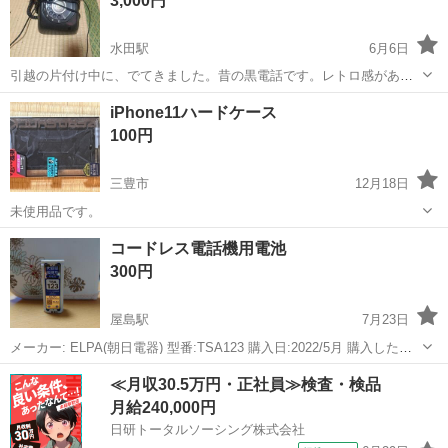
3,000円
水田駅
6月6日
引越の片付け中に、でてきました。昔の黒電話です。レトロ感があり
ます。
香川
高松市
水田駅
電話、ＦＡＸ
FAX
iPhone11ハードケース
100円
三豊市
12月18日
未使用品です。
香川
三豊市
電話、ＦＡＸ
ケース
コードレス電話機用電池
300円
屋島駅
7月23日
メーカー: ELPA(朝日電器) 型番:TSA123 購入日:2022/5月 購入したも
のの、電話本体が壊れていたので、開封後一度充電動作しただけで後
香川
高松市
屋島駅
電話、ＦＡＸ
コードレス電話
≪月収30.5万円・正社員≫検査・検品
は保管しておりました。
月給240,000円
日研トータルソーシング株式会社