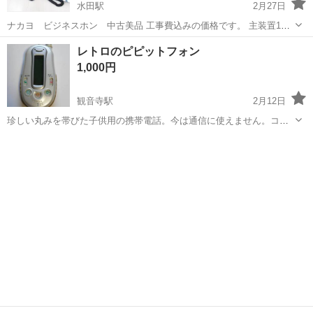
水田駅
2月27日
ナカヨ ビジネスホン 中古美品 工事費込みの価格です。 主装置1台
+電話機3台+外線ユニット=100,000円〜 電話機1台追加ごとに+10,000
香川
高松市
水田駅
電話、ＦＡＸ
価格
レトロのピピットフォン
円。 香川県内は出張費無料 徳島県、愛媛県、高知県は出張費実費 指
1,000円
定の電...
観音寺駅
2月12日
珍しい丸みを帯びた子供用の携帯電話。今は通信に使えません。コレ
クター向けに出品しました。
香川
観音寺市
観音寺駅
電話、ＦＡＸ
丸み