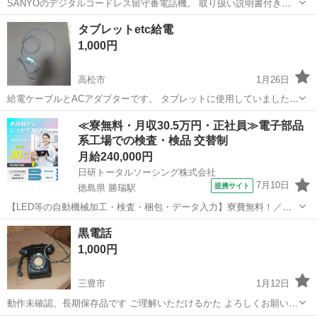
SANYOのデジタルコードレス留守番電話機。 取り扱い説明書付き。
電話線に繋げてみても繋がりませんでした。 本体、子機ともにそこま
香川
高松市
一宮駅
電話、ＦＡＸ
留守番電話
タブレットetc給電
で汚れは目立ちません。 修理して活用できる方、ぜひ！ その他私の出
1,000円
品し...
高松市
1月26日
給電ケーブルとACアダプターです。 タブレットに使用していました。
宜しくお願いします。 それぞれ個別にでも投稿しています。
香川
高松市
電話、ＦＡＸ
タブレット
≪寮無料・月収30.5万円・正社員≫電子部品
系工場での検査・検品 交替制
月給240,000円
日研トータルソーシング株式会社
7月10日
提携サイト
徳島県 勝瑞駅
【LED等の自動機械加工・検査・梱包・データ入力】寮費無料！／年
間休日は130日以上／未経験OK！ お仕事について スマートフォンやパ
徳島
鳴門市
勝瑞駅
その他
黒電話
ソコン、車などに使われるLED等の電子部品の製造とそれに付帯する
1,000円
作業になります。①部品を...
三豊市
1月12日
動作未確認、長期保存品です ご理解いただけるかた よろしくお願いい