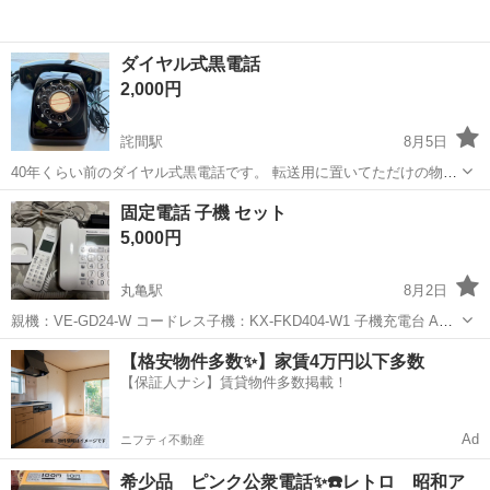
ダイヤル式黒電話
2,000円
詫間駅
8月5日
40年くらい前のダイヤル式黒電話です。 転送用に置いてただけの物で
す。
香川
三豊市
詫間駅
電話、ＦＡＸ
固定電話 子機 セット
5,000円
丸亀駅
8月2日
親機：VE-GD24-W コードレス子機：KX-FKD404-W1 子機充電台 AC
アダプター 4点セット 使用頻度ほぼ無く美品です 購入当時12,000円で
香川
丸亀市
丸亀駅
電話、ＦＡＸ
【格安物件多数✨】家賃4万円以下多数
した 丸亀市土器町西の自宅まで取りに来て...
【保証人ナシ】賃貸物件多数掲載！
Ad
ニフティ不動産
希少品 ピンク公衆電話✨☎️レトロ 昭和ア