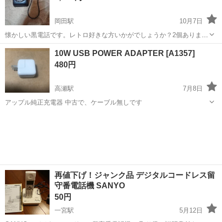
岡田駅
10月7日
懐かしい黒電話です。レトロ好きな方いかがでしょうか？2個ありま
す。2個セットなら9000円です。
香川
仲多度郡
岡田駅
電話、ＦＡＸ
10W USB POWER ADAPTER [A1357]
480円
高瀬駅
7月8日
アップル純正充電器 中古で、ケーブル無しです
香川
三豊市
高瀬駅
電話、ＦＡＸ
POWER
再値下げ！ジャンク品 デジタルコードレス留
守番電話機 SANYO
50円
一宮駅
5月12日