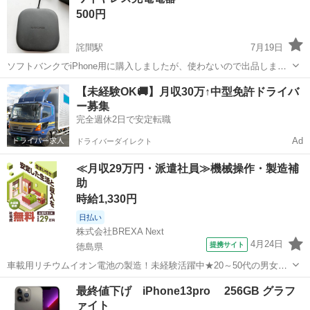
500円
詫間駅
7月19日
ソフトバンクでiPhone用に購入しましたが、使わないので出品しまし
た。マグネットで本体に吸着するタイプではありません。使用する機
香川
三豊市
詫間駅
電話、ＦＡＸ
【未経験OK🚚】月収30万↑中型免許ドライバ
種によって正常に充電できない可能性があります。ご理解の上ご購入
ー募集
をお願いします。
完全週休2日で安定転職
Ad
ドライバーダイレクト
≪月収29万円・派遣社員≫機械操作・製造補
助
時給1,330円
日払い
株式会社BREXA Next
4月24日
提携サイト
徳島県
車載用リチウムイオン電池の製造！未経験活躍中★20～50代の男女活
躍中！寮費無料★備品付き1R寮完備！自宅からマイカー通勤OK！無料
徳島
その他
最終値下げ iPhone13pro 256GB グラフ
駐車場完備◎正社員登用制度あり！《徳島県板野郡松茂町》 人気の工
ァイト
場のお仕事 ◇車載用リチウ...