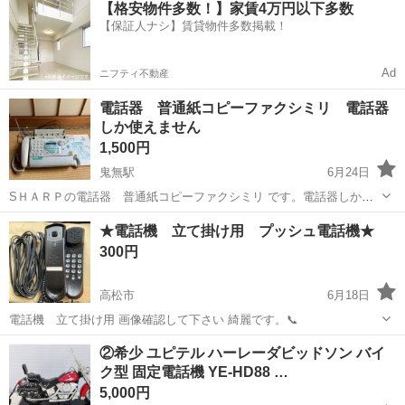
【格安物件多数！】家賃4万円以下多数
駐車場完備◎正社員登用制度あり！《徳島県板野郡松茂町》 人気の工
【保証人ナシ】賃貸物件多数掲載！
場のお仕事 ◇車載用リチウ...
Ad
ニフティ不動産
電話器 普通紙コピーファクシミリ 電話器
しか使えません
1,500円
鬼無駅
6月24日
SＨＡＲＰの電話器 普通紙コピーファクシミリ です。電話器しか使
えません。インクリボン が調子悪くうまく印刷できません。 まだ電話
香川
高松市
鬼無駅
電話、ＦＡＸ
SHARP
★電話機 立て掛け用 プッシュ電話機★
器は普通に使えます。前の物なので 色あせ、汚れなどあります。そこ
300円
ら気になら ない方だけ良かった...
高松市
6月18日
電話機 立て掛け用 画像確認して下さい 綺麗です。📞
香川
高松市
電話、ＦＡＸ
コンパクト
②希少 ユピテル ハーレーダビッドソン バイ
ク型 固定電話機 YE-HD88 …
5,000円