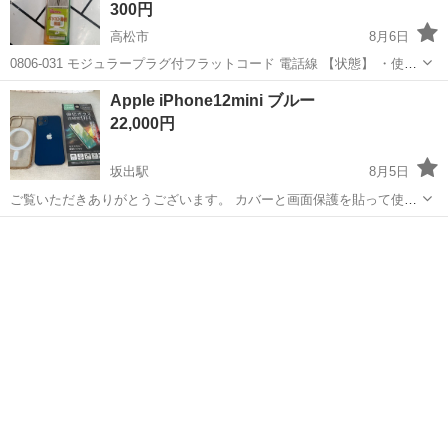
300円
高松市
8月6日
0806-031 モジュラープラグ付フラットコード 電話線 【状態】 ・使用
に伴う多少のスレ、キズ、落としきれない汚れなどございます ・詳細
香川
高松市
電話、ＦＡＸ
モジュラープラグ
Apple iPhone12mini ブルー
は現地でご確認ください ・お値引きは出来かねますのでご了承願いま
22,000円
す ...
坂出駅
8月5日
ご覧いただきありがとうございます。 カバーと画面保護を貼って使っ
ていましたので綺麗な方だと思います。 ポケットに入れて作業するの
香川
坂出市
坂出駅
電話、ＦＡＸ
に丁度いいサイズです。 使っていて不具合はありませんでした。 ご検
討よろしくお願いします。 写...