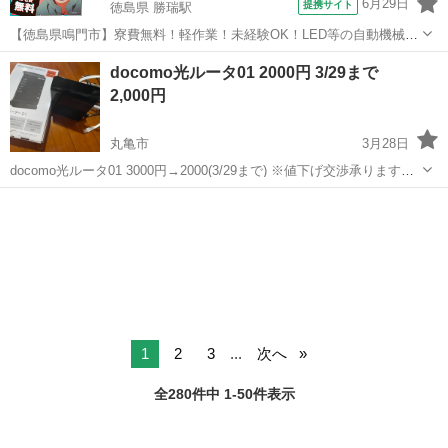
6月29日
提携サイト
徳島県 勝瑞駅
【徳島県鳴門市】寮費無料！軽作業！未経験OK！LED等の自動機械加
工・検査・梱包・データ入力《お仕事No.NS0560》 お仕事について ス
徳島
鳴門市
勝瑞駅
その他
docomo光ルータ01 2000円 3/29まで
マートフォンやパソコン、車などに使われるLED等の電子部品の製造
2,000円
とそれに付帯する作...
丸亀市
3月28日
docomo光ルータ01 3000円→2000(3/29まで) ※値下げ交渉承りますの
で気軽にコメントくださいませ 1年ほど使用していましたが、目立つ
香川
丸亀市
電話、ＦＡＸ
ルータ
傷や汚れなどはありません。特に使用上の不具合もありません。 ...
1
2
3
...
次へ
全280件中 1-50件表示