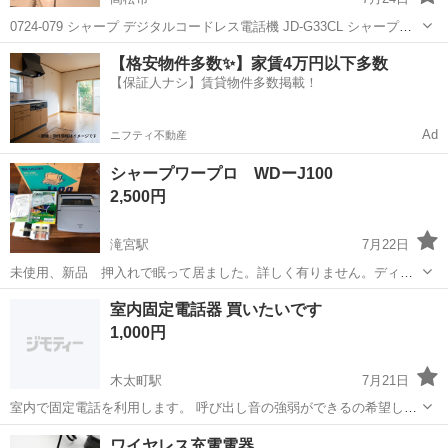
0724-079 シャープ デジタルコードレス電話機 JD-G33CL シャープ製
のデジタルコードレス電話機「JD-G33」シリーズです 【状態】 ・使
香川
高松市
電話、ＦＡＸ
コードレス電話
【格安物件多数✨】家賃4万円以下多数
用に伴う多少のスレ、キズ、落としきれない汚れなどございます ...
【保証人ナシ】賃貸物件多数掲載！
Ad
ニフティ不動産
シャープワープロ WDーJ100
2,500円
滝宮駅
7月22日
未使用、新品 押入れで眠って居ました。詳しく有りません。ディス
プレーに保護フィルムがありますが異常ではありません。
香川
綾歌郡
滝宮駅
電話、ＦＡＸ
室内固定電話器 買いたいです
1,000円
木太町駅
7月21日
室内で固定電話を利用します。 呼び出し音の強弱ができるの希望しま
す。 買いたいです。 よろしくお願いいたします。
香川
高松市
木太町駅
電話、ＦＡＸ
固定電話
ワイヤレス充電電器