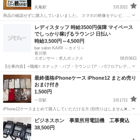
丸亀駅
3月20日
商品の確認せずに購入していまいました。 スマホの映像をテレビ、モ
ニターで観られるというケーブルですが私のスマホには対応していな
香川
丸亀市
丸亀駅
電話、ＦＡＸ
ケーブル
レディスタッフ 時給3500円保障 マイペース
かったので手放します。 なので皆様も購入前にお手持ちのスマホの確
でしっかり稼げるラウンジ 日払い
認をお願いします。
時給3,500円～4,500円
bar salon KAIRI ～カイリ～
香川県
スポンサー：求人ボックス
08月06日
【仕事内容】<職種> スナック・パブ・ラウンジ [ア・パ]フロアレデ
ィ・カウンターレディ(ナイトワーク系) <雇用形態> アルバイト・パー
アルバイト・パート
最終価格iPhoneケース iPhone12 まとめ売り
ト <給与> [ア・パ]時給3,500円～4,500円 交通費:一部支給 その他 気に
おまけ付き
なる事...
1,500円
一宮駅
3月17日
iPhone12ケースまとめて購入していただける方 (別売りはしません❌)
iFaceのケースは一度も使用していません。 購入していただける方に
香川
高松市
一宮駅
電話、ＦＡＸ
ケース
ビジネスホン 事業所用電話機 工事費込
iPhone12専用のガラスフィルムお付けします😊
38,500円