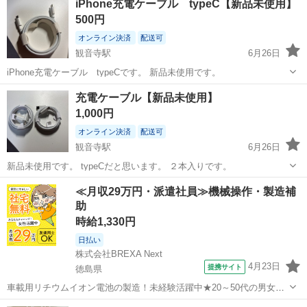
iPhone充電ケーブル typeC【新品未使用】
ざいます ・詳細は現地でご確認ください ・お値引きは出来...
500円
オンライン決済
配送可
観音寺駅
6月26日
iPhone充電ケーブル typeCです。 新品未使用です。
香川
観音寺市
観音寺駅
電話、ＦＡＸ
ケーブル
充電ケーブル【新品未使用】
1,000円
オンライン決済
配送可
観音寺駅
6月26日
新品未使用です。 typeCだと思います。 ２本入りです。
香川
観音寺市
観音寺駅
電話、ＦＡＸ
ケーブル
≪月収29万円・派遣社員≫機械操作・製造補
助
時給1,330円
日払い
株式会社BREXA Next
4月23日
提携サイト
徳島県
車載用リチウムイオン電池の製造！未経験活躍中★20～50代の男女活
躍中！寮費無料★備品付き1R寮完備！自宅からマイカー通勤OK！無料
徳島
その他