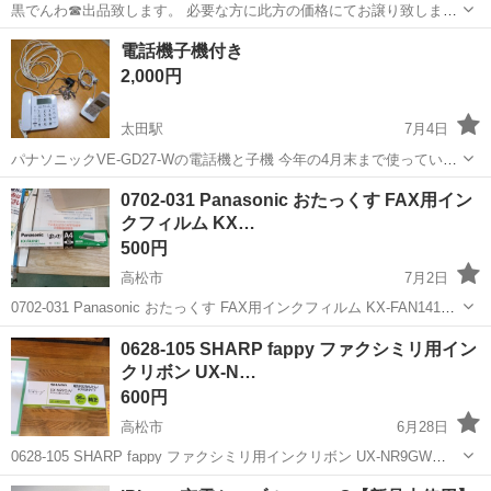
黒でんわ☎出品致します。 必要な方に此方の価格にてお譲り致しま
す。 ノンクレーム＆ノンリターンでお願い致します。
香川
善通寺市
善通寺駅
電話、ＦＡＸ
価格
電話機子機付き
2,000円
太田駅
7月4日
パナソニックVE-GD27-Wの電話機と子機 今年の4月末まで使っていま
したが必要がなくなったのでお譲りします。 子機は3個ありますが、
香川
高松市
太田駅
電話、ＦＡＸ
0702-031 Panasonic おたっくす FAX用イン
たしか1つは充電器がこわれていたと思います。
クフィルム KX…
500円
高松市
7月2日
0702-031 Panasonic おたっくす FAX用インクフィルム KX-FAN141
【状態】 ・使用に伴う多少のスレ、キズ、落としきれない汚れなどご
香川
高松市
電話、ＦＡＸ
FAN
0628-105 SHARP fappy ファクシミリ用イン
ざいます ・詳細は現地でご確認ください ・お値引き...
クリボン UX-N…
600円
高松市
6月28日
0628-105 SHARP fappy ファクシミリ用インクリボン UX-NR9GW
【状態】 ・使用に伴う多少のスレ、キズ、落としきれない汚れなどご
香川
高松市
電話、ＦＡＸ
fappy