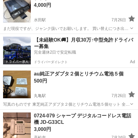
4,000円
水田駅
7月26日
まだ現役ですが、ジャンク扱いでお願いします。 買い替えにつき出品
します。 引き取りのみでお願いします。 少しインク付きです。
香川
高松市
水田駅
電話、ＦＡＸ
【未経験OK🚚】月収30万↑中型免許ドライバ
ー募集
完全週休2日で安定転職
Ad
ドライバーダイレクト
au純正アダプタ２個とリチウム電池５個
500円
丸亀駅
7月26日
写真のものです 東芝純正アダプタ２個とリチウム電池５個セット 全部
で７個です、中古品保管品です 5,000→3,000
香川
丸亀市
丸亀駅
電話、ＦＡＸ
リチウム電池
0724-079 シャープ デジタルコードレス電話
機 JD-G33CL
3,000円
高松市
7月24日