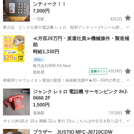
ンティーク！！
7,000円
一宮駅
8月2日
希少品 ピンク公衆🩷電話機 レトロ 昭和アンティーク❗️ シール跡、
日焼け、汚れ、があります。 年代物だけに興味ある方はいかがです
香川
高松市
一宮駅
電話、ＦＡＸ
公衆電話
≪月収29万円・派遣社員≫機械操作・製造補
か！ あまり神経質な方は対応をお控え下さいね☆ 宜しくお願い致しま
助
す。
時給1,330円
日払い
株式会社BREXA Next
4月24日
提携サイト
徳島県
車載用リチウムイオン電池の製造！未経験活躍中★20～50代の男女活
躍中！寮費無料★備品付き1R寮完備！自宅からマイカー通勤OK！無料
徳島
その他
ジャンク レトロ 電話機 サーモンピンク /HJ-
駐車場完備◎正社員登用制度あり！《徳島県板野郡松茂町》 人気の工
0666 2F
場のお仕事 ◇車載用リチウ...
1,500円
鬼無駅
7月29日
サイズ(約)高さ 10㎝ 横幅 22㎝ 奥行 23㎝ こちらは中古引き取り品で
す。 動作未確認のジャンク品です。 傷や汚れ・イタミ等、全体的に使
香川
高松市
鬼無駅
電話、ＦＡＸ
ブラザー JUSTIO MFC-J6710CDW
用感、経年による劣化があります。 写真に写っていない所に...