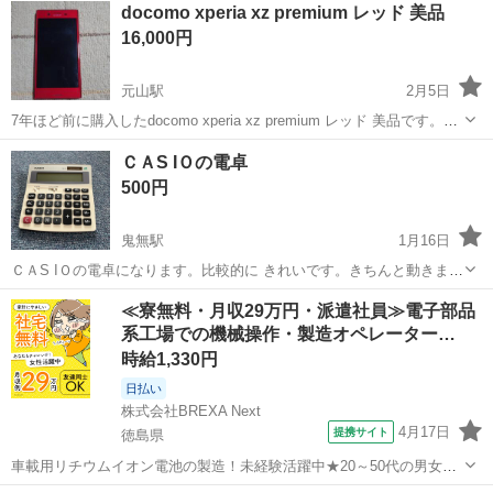
docomo xperia xz premium レッド 美品
16,000円
元山駅
2月5日
7年ほど前に購入したdocomo xperia xz premium レッド 美品です。
【購入時価格】13万円ぐらい 【サイズ】サイト等で確認をしてくださ
香川
高松市
元山駅
電話、ＦＡＸ
レッド
ＣＡS IＯの電卓
いm(_ _)m 【傷などの状態】とくに目立った傷はありません。 【...
500円
鬼無駅
1月16日
ＣＡS IＯの電卓になります。比較的に きれいです。きちんと動きま
す。 動作確認済みです。使用した物なので 多少のキズ等はあります。
香川
高松市
鬼無駅
電話、ＦＡＸ
電卓
≪寮無料・月収29万円・派遣社員≫電子部品
そこらあたり 気にならない方だけ良かったら使って ください。
系工場での機械操作・製造オペレーター…
時給1,330円
日払い
株式会社BREXA Next
4月17日
提携サイト
徳島県
車載用リチウムイオン電池の製造！未経験活躍中★20～50代の男女活
躍中！寮費無料★備品付き1R寮完備！自宅からマイカー通勤OK！無料