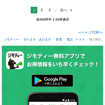
1
2
3
...
次へ
全280件中 1-50件表示
ページTOPへ
ジモティー
売ります・あげます
家電
電話、ＦＡＸ
香川県の電