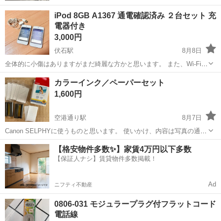
iPod 8GB A1367 通電確認済み ２台セット 充
電器付き
3,000円
伏石駅
8月8日
全体的に小傷はありますがまだ綺麗な方かと思います。 また、Wi-Fi環
境ではない為現時点では通電のみの確認しか出来ていないので２台と
香川
高松市
伏石駅
電話、ＦＡＸ
カラーインク／ペーパーセット
も訳あり、ジャンクとして出してます。ご注意ください。 説明文読ん
1,600円
でない等で返品、返金は出来ません
空港通り駅
8月7日
Canon SELPHYに使うものと思います。 使いかけ、内容は写真の通り
インク1つ、ペーパー1つは袋があいてます。 （内ペーパー少し引っか
香川
高松市
空港通り駅
電話、ＦＡＸ
インク
【格安物件多数✨】家賃4万円以下多数
けてるところあり。）※写真2枚目 多分、元々の内容からインク1つな
【保証人ナシ】賃貸物件多数掲載！
いだけの状...
Ad
ニフティ不動産
0806-031 モジュラープラグ付フラットコード
電話線