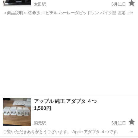
太田駅
6月11日
＜商品説明＞ ②希少 ユピテル ハーレーダビッドソン バイク型 固定電
話機 YE-HD88 HARLEY-DAVIDSON レトロ家電 ガレージインテリア
香川
高松市
太田駅
電話、ＦＡＸ
当時物 1468ZS メーカー ユピテル 型番...
アップル 純正 アダプタ ４つ
1,500円
潟元駅
5月11日
ご覧いただきありがとうございます。 Apple アダプタ ４つです。