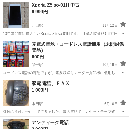
たします
香川
三豊市
電話、ＦＡＸ
黒電話
Xperia Z5 so-01H 中古
9,999円
元山駅
11月12日
10年ほど前に購入したXperia Z5 so-01Hです。 【購入時価格】8万円ぐ
らい 【サイズ】縦：約146㎜×約72㎜×約7.3㎜ 【傷などの状態】使用
香川
高松市
元山駅
電話、ＦＡＸ
状態
充電式電池・コードレス電話機用（未開封保
感あり、傷あり 【アピールポイント】状態は良好です。箱付きです。
管品）
...
600円
琴平駅
10月18日
コードレス電話の電池ですが、速度取締りレーダー探知機に使用して
いました。 ６種類あります。 ・ＴＥＬ-Ｂ２０２１Ｈ（パイオニア、
香川
仲多度郡
琴平駅
電話、ＦＡＸ
NTT
家電 電話、ＦＡＸ
ブラザー、パナソニック、ＮＴＴ用） ・ＴＥＬ-Ｂ３４６９Ｈ（パイオ
1,000円
ニア、パナソニック用...
水田駅
6月10日
引越の片付け中に、でてきました。昔の電話で、カセットテープ式で
す。
香川
高松市
水田駅
電話、ＦＡＸ
FAX
アンティーク電話