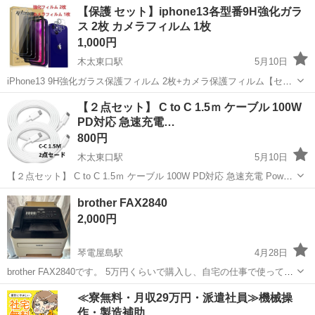
香川
高松市
潟元駅
電話、ＦＡＸ
アダプタ
【保護 セット】iphone13各型番9H強化ガラ
ス 2枚 カメラフィルム 1枚
1,000円
木太東口駅
5月10日
iPhone13 9H強化ガラス保護フィルム 2枚+カメラ保護フィルム【セッ
ト】 ご覧いただきありがとうございます。 【保護 セット】です A、
香川
高松市
木太東口駅
電話、ＦＡＸ
iphone
【２点セット】 C to C 1.5ｍ ケーブル 100W
9H強化ガラス保護フィルム 2枚 + B、カメラ保護フ
PD対応 急速充電…
ィ...
800円
木太東口駅
5月10日
【２点セット】 C to C 1.5ｍ ケーブル 100W PD対応 急速充電 Power
Delivery USB3.1 高速データ転送 Type-C to Type-C スマホ タブレット
香川
高松市
木太東口駅
電話、ＦＡＸ
ケーブル
brother FAX2840
iphone android ...
2,000円
琴電屋島駅
4月28日
brother FAX2840です。 5万円くらいで購入し、自宅の仕事で使ってい
ました。もちろん現在も使えます。トナーの残量もまだあります。 パ
香川
高松市
琴電屋島駅
電話、ＦＡＸ
brother
≪寮無料・月収29万円・派遣社員≫機械操
ソコンにつないで（有線）プリンターとしても使用していました。 外
作・製造補助
観は日焼けしてい...