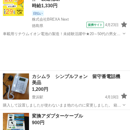
時給1,330円
日払い
株式会社BREXA Next
4月23日
提携サイト
徳島県
車載用リチウムイオン電池の製造！未経験活躍中★20～50代の男女活
躍中！寮費無料★備品付き1R寮完備！自宅からマイカー通勤OK！無料
徳島
その他
駐車場完備◎正社員登用制度あり！《徳島県板野郡松茂町》 人気の工
場のお仕事 ◇車載用リチウ...
カシムラ シンプルフォン 留守番電話機
美品
1,200円
豊浜駅
4月19日
購入して設置しましたが使わないまま他のものに変更しました。 箱か
ら出し置いていただけなので美品です。 本体、アダプター、箱になり
香川
観音寺市
豊浜駅
電話、ＦＡＸ
カシムラ
変換アダプターケーブル
ます。 説明書はありません。 昨年11月に電気やさんにて5,000円程で
900円
購入しました。