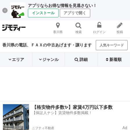
アプリならお得な情報を見逃さない！
インストール
アプリで開く
香川県
検索
ログイン
投稿
香川県の電話、ＦＡＸの中古あげます・譲ります
人気キーワード
エリア
ジャンル
詳細
新着順
【格安物件多数✨】家賃4万円以下多数
【保証人ナシ】賃貸物件多数掲載！
Ad
ニフティ不動産