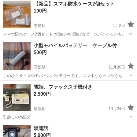
徳島
その他
【新品】スマホ防水ケース2個セット
駐車場完備◎正社員登用制度あり！《徳島県板野郡松茂町》 人気の工
100円
場のお仕事 ◇車載用リチウ...
志度駅
1月2日
スマホ防水ケース2個セット 水遊びや川遊びなど、水がかかるかもし
れない場面で使うと便利です。 未使用品です。
香川
さぬき市
志度駅
電話、ＦＡＸ
防水ケース
小型モバイルバッテリー ケーブル付
500円
高松駅
11月26日
手のひらサイズのモバイルバッテリーです。スマホなら一回分ぐら
い。ポケットに入るサイズなので持ち運び便利です。
香川
高松市
高松駅
電話、ＦＡＸ
モバイルバッテリー
電話、ファックス子機付き
2,500円
綾歌郡
10月24日
引越しの為処分
香川
綾歌郡
電話、ＦＡＸ
黒電話
5,000円