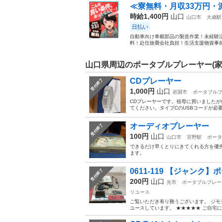
≪寮無料・月収33万円・
時給1,400円
山口
山口市
大歳駅
日払い
自動車向け車載部品の製造作業！未経験活
料！赴任旅費会社負担！生活支援物資事前対
山口県周辺のポータブルプレーヤー(家
CDプレーヤー
受付終了
1,000円
山口
岩国市
ポータブル
CDプレーヤーです。祖母に買いました
てください。タイプCのUSBコードが必
オーディオプレーヤー
受付終了
100円
山口
山口市
宮野駅
ポータ
できるだけ早くとりにきてくれる方を優
ます。
0611-119 【ジャン
受付終了
200円
山口
光市
ポータブルプレー
リユース
ご覧いただき有り難うございます。 ジモ
ユースしています。 ★★★★★ ご自宅に