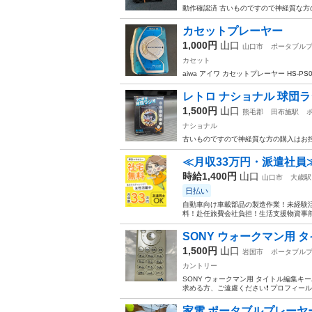
動作確認済 古いものですので神経質な方
カセットプレーヤー
1,000円
山口
山口市
ポータブル
カセット
aiwa アイワ カセットプレーヤー HS-P
レトロ ナショナル 球団ラ
1,500円
山口
熊毛郡
田布施駅
ナショナル
古いものですので神経質な方の購入はお控
≪月収33万円・派遣社員
時給1,400円
山口
山口市
大歳駅
日払い
自動車向け車載部品の製造作業！未経験活
料！赴任旅費会社負担！生活支援物資事前対
SONY ウォークマン用 
1,500円
山口
岩国市
ポータブル
カントリー
SONY ウォークマン用 タイトル編集キ
求める方、ご遠慮ください❗️ プロフィール
家電 ポータブルプレーヤ