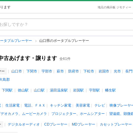
ります
地元の掲示板 ジモティー
ポータブルプレーヤー
山口県のポータブルプレーヤー
中古あげます・譲ります
全61件
ヤー
山口市
下関市
宇部市
萩市
防府市
下松市
岩国市
光市
長門
大島郡
下関駅
徳山駅
山口駅
湯田温泉駅
岩国駅
宇部駅
幡生駅
電
生活家電
電話、ＦＡＸ
キッチン家電
美容家電
テレビ
映像プレーヤ
ビデオカメラ、ムービーカメラ
プロジェクター、ホームシアター
望遠鏡、顕微
ー
デジタルオーディオ
CDプレーヤー
MDプレーヤー
カセットプレーヤー