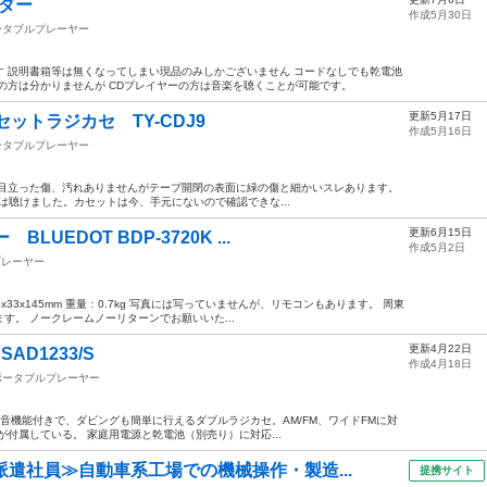
ダー
作成5月30日
ータブルプレーヤー
 説明書箱等は無くなってしまい現品のみしかございません コードなしでも乾電池
の方は分かりませんが CDプレイヤーの方は音楽を聴くことが可能です。
更新5月17日
カセットラジカセ TY-CDJ9
作成5月16日
ータブルプレーヤー
CDJ9 目立った傷、汚れありませんがテープ開閉の表面に緑の傷と細かいスレあります。
は聴けました。カセットは今、手元にないので確認できな...
更新6月15日
UEDOT BDP-3720K ...
作成5月2日
プレーヤー
x33x145mm 重量：0.7kg 写真には写っていませんが、リモコンもあります。 周東
す。 ノークレームノーリターンでお願いいた...
更新4月22日
AD1233/S
作成4月18日
ポータブルプレーヤー
3/S 録音機能付きで、ダビングも簡単に行えるダブルラジカセ。AM/FM、ワイドFMに対
付属している。 家庭用電源と乾電池（別売り）に対応...
派遣社員≫自動車系工場での機械操作・製造...
提携サイト