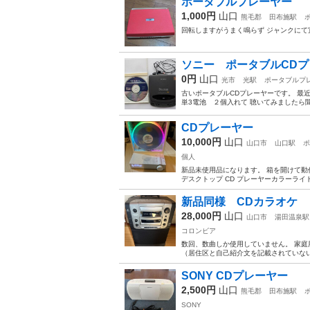
ポータブルプレーヤー
1,000円
山口
熊毛郡
田布施駅
回転しますがうまく鳴らず ジャンクにて
ソニー ポータブルCD
0円
山口
光市
光駅
ポータブルプ
古いポータブルCDプレーヤーです。 最
単3電池 ２個入れて 聴いてみましたら聞
CDプレーヤー
10,000円
山口
山口市
山口駅
ポ
個人
新品未使用品になります。 箱を開けて動作の確
デスクトップ CD プレーヤーカラーライト付
新品同様 CDカラオケ
28,000円
山口
山口市
湯田温泉駅
コロンビア
数回、数曲しか使用していません。 家庭用
（居住区と自己紹介文を記載されていな
SONY CDプレーヤー
2,500円
山口
熊毛郡
田布施駅
SONY