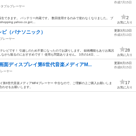
作成7月15日
ータブルプレーヤー
2
も再生できます。 バッテリー内蔵です。 数回使用するのみで使わなくなりました。 ブ
ping.yahoo.co.jp/c...
お気に入り
更新3月13日
レビ（パナソニック）
作成3月13日
プレーヤー
28
テレビです！ 引越しのため不要になったのでお譲りします。 録画機能もありお風呂
がら観るのにおすすめです！ 使用も問題ありません。 3月の14日、...
お気に入り
更新8月15日
画面ディスプレイ第6世代音楽メディアM...
作成8月15日
プレーヤー
17
レイ第6世代音楽メディアMP4プレーヤー 中古なので、ご理解の上ご購入お願いしま
合わせをお願いします。
お気に入り