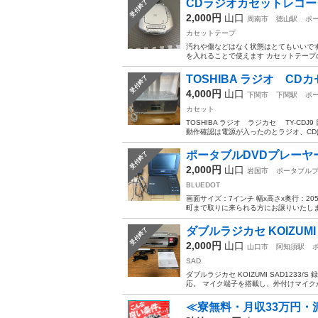
CDラジオカセットレコー
受付終了
2,000円
山口
周南市
徳山駅
ポ
カセットテープ
汚れや傷などはなく状態はとてもいいです
を入れることで使えます カセットテープ
TOSHIBA ラジオ CD
受付終了
4,000円
山口
下関市
下関駅
ポ
カセット
TOSHIBA ラジオ ラジカセ TY-
動作確認は電源が入ったのとラジオ、CD
ポータブルDVDプレーヤー BL
受付終了
2,000円
山口
岩国市
ポータブル
BLUEDOT
画面サイズ：7インチ 幅x高さx奥行：205
町まで取りに来られる方にお譲りいたしま
ダブルラジカセ KOIZUMI S
受付終了
2,000円
山口
山口市
阿知須駅
SAD
ダブルラジカセ KOIZUMI SAD123
応。 マイク端子を搭載し、外付けマイクが
≪寮無料・月収33万円・