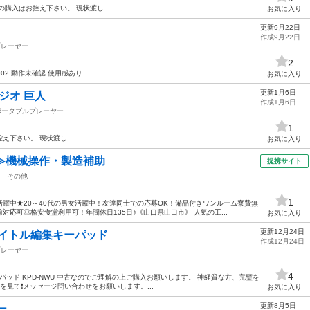
の購入はお控え下さい。 現状渡し
お気に入り
更新9月22日
作成9月22日
プレーヤー
2
S002 動作未確認 使用感あり
お気に入り
更新1月6日
ジオ 巨人
作成1月6日
ポータブルプレーヤー
1
え下さい。 現状渡し
お気に入り
≫機械操作・製造補助
提携サイト
その他
1
躍中★20～40代の男女活躍中！友達同士での応募OK！備品付きワンルーム寮費無
応可◎格安食堂利用可！年間休日135日♪《山口県山口市》 人気の工...
お気に入り
更新12月24日
タイトル編集キーパッド
作成12月24日
プレーヤー
4
ーパッド KPD-NWU 中古なのでご理解の上ご購入お願いします。 神経質な方、完璧を
を見て❗️メッセージ問い合わせをお願いします。...
お気に入り
更新8月5日
ー