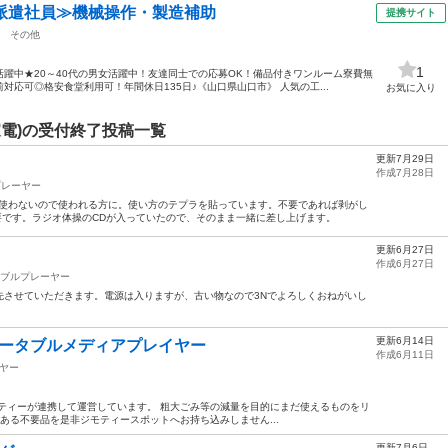
派遣社員≫機械操作・製造補助
提携サイト
その他
1
躍中★20～40代の男女活躍中！友達同士での応募OK！備品付きワンルーム寮費無
応可◎格安食堂利用可！年間休日135日♪《山口県山口市》 人気の工...
お気に入り
電)の受付終了投稿一覧
更新7月29日
作成7月28日
プレーヤー
が使わないので使われる方に。使い方のテプラを貼っています。不要であれば剥がし
要です。ラジオ体操のCDが入っていたので、そのまま一緒に差し上げます。
更新6月27日
作成6月27日
ブルプレーヤー
先させていただきます。電源は入りますが、古い物なので3Nでよろしくおねがいし
更新6月14日
ク】ポータブルメディアプレイヤー
作成6月11日
ヤー
ティーが連携して運営しています。 粗⼤ごみ等の減量を⽬的にまだ使えるものをリ
ある不要品を是非ジモティースポットへお持ち込みしません...
更新7月6日