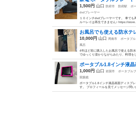
1,500円
山口
防府市
防府駅
ポ
dvdプレーヤー
１０インチdvdプレーヤーです。 車で
ルーレイは再生できません♪ https://store.shop
お風呂でも使える防水テ
10,000円
山口
周南市
ポータブル
風呂
4年ほど前に購入したお風呂で使える防水
でゆっくり浸かりながらみたり、料理をしな
ポータブル1.8インチ液晶
1,000円
山口
岩国市
ポータブル
双眼鏡
ポータブル1.8インチ液晶画面ディスプ
す。 プロフィールを見てメッセージ問い