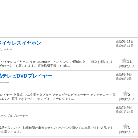
更新5月11日
ワイヤレスイヤホン
作成5月11日
プレーヤー
11
ワイヤレスイヤホン リオ Bluetooth、ペアリング ご理解の上、ご購入お願いしま
合わせを、お願いします。 直接取引手渡し‼️（山...
お気に入り
更新8月9日
テレビDVDプレイヤー
作成8月9日
ーヤー
2
VDプレイヤー 充電式、AC充電アダプター アナログテレビチューナー アンテナコード 取
.DVD、再生できません。 テレビは、アナログです...
お気に入り
更新2月6日
作成7月14日
ポータブルプレーヤー
5
品がないので、動作確認が出来ませんのでジャンク扱いでの出品です❗️中古品です
をお願いします。
お気に入り