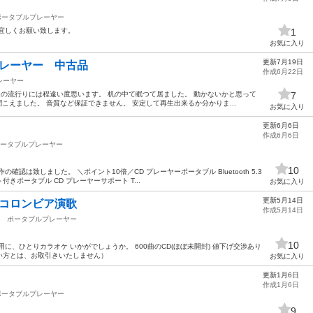
ポータブルプレーヤー
宜しくお願い致します。
1
お気に入り
更新7月19日
プレーヤー 中古品
作成6月22日
レーヤー
近の流行りには程遠い度思います。 机の中て眠つて居ました。 動かないかと思って
7
こえました。 音質など保証できません。 安定して再生出来るか分かりま...
お気に入り
更新6月6日
作成6月6日
ータブルプレーヤー
10
認は致しました。 ＼ポイント10倍／CD プレーヤーポータブル Bluetooth 5.3
きポータブル CD プレーヤーサポート T...
お気に入り
更新5月14日
 コロンビア演歌
作成5月14日
ポータブルプレーヤー
10
に、ひとりカラオケ いかがでしょうか。 600曲のCD(ほぼ未開封) 値下げ交渉あり
い方とは、お取引きいたしません）
お気に入り
更新1月6日
作成1月6日
ポータブルプレーヤー
9