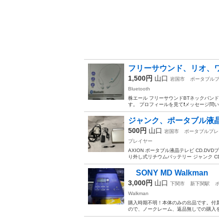
フリーサウンド、リオ、
1,500円
山口
岩国市
ポータブル
Bluetooth
株エール フリーサウンドBTネックバンド 
す。 プロフィールを見て❗️メッセージ問い
ジャンク、ポータブル液晶
500円
山口
岩国市
ポータブルプレ
プレイヤー
AXION ポータブル液晶テレビ CD.D
り外し式リチウムバッテリー ジャンク CD
SONY MD Walkman
3,000円
山口
下関市
新下関駅
Walkman
購入時期不明！本体のみの出品です。付属
ので、ノークレーム、返品無しでの購入