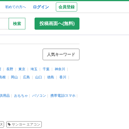
ログイン
会員登録
初めての方へ
投稿画面へ(無料)
検索
人気キーワード
梨
長野
東京
埼玉
千葉
神奈川
島根
岡山
広島
山口
徳島
香川
供用品
おもちゃ
パソコン
携帯電話/スマホ
X
サンヨー エアコン