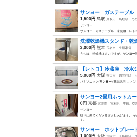
サンヨー ガステーブル G
1,500円
鳥取
鳥取市
鳥取駅
そ
サンヨー
サンヨー
ガステーブル 未使用 レト
洗濯乾燥機スタンド・乾燥
3,000円
熊本
玉名市
生活家電
うちは、乾燥機は古いですが、
サンヨー
【レトロ】冷蔵庫 冷水
5,000円
大阪
守口市
西三荘駅
パナソニック(
サンヨー
) 商品説明 … パ
サンヨー2畳用ホットカ
0円
京都
宮津市
宮村駅
季節、空
サンヨー
取りに来てくださる方さしあげます。 
す。
サンヨー ホットプレー
1,000円
大阪
大阪市
千鳥橋駅