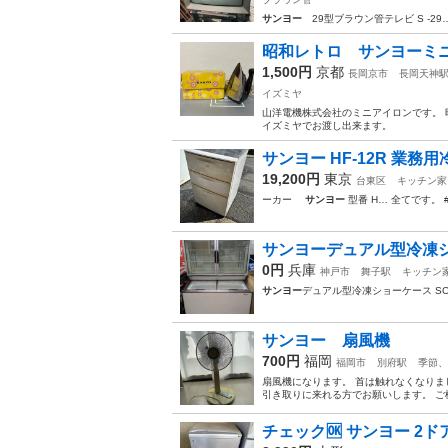
サンヨー
29型ブラウン管テレビ S -29
昭和レトロ サンヨーミ
1,500円
京都
長岡京市
長岡天神
イズミヤ
山洋電機株式会社のミニアイロンです。 
イズミヤでお渡し出来ます。
サンヨー HF-12R 業務
19,200円
東京
台東区
キッチン家
ーカー
サンヨー
型番 H… 全てです。 
サンヨーデュアル型冷凍
0円
兵庫
神戸市
舞子駅
キッチン
サンヨー
デュアル型冷凍ショーケース SC
サンヨー 扇風機
700円
福岡
福岡市
別府駅
季節、
扇風機になります。 首は触れなくなりま
引き取りに来れる方でお願いします。 ご
チェック🆗 サンヨー 2ドア冷