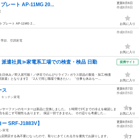
更新8月6日
レート AP-11MG 20...
作成8月6日
電
プレート AP-11MG 2…
お気に入り
作成8月6日
季節、空調家電
お気に入り
円・派遣社員≫家電系工場での検査・検品 日勤
提携サイト
土日休み／即入居可能！／伊豆でのんびりライフ♪ ガラス部品の製造・加工/検査
遣）となります】 「2人で同じ職場で働きたい」 「仕事も休みも一...
お気に入り
更新8月7日
ース
作成8月5日
キッチン家電
9
ンサーファンのモーターは新品に交換しました。 １時間で3℃までの冷えを確認しま
を起こす可能性もあります。 保証一切できません。 その辺りも考慮した...
お気に入り
更新8月6日
SRF-J1883V】
作成8月5日
ン家電
お店閉店する為不要になったので、取りにきてくれる方を優先でお譲りします。
7