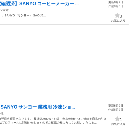
更新8月7日
認済】SANYO コーヒーメーカー ...
作成8月6日
ン家電
： SANYO（
サンヨー
） SAC-J5…
3
お気に入り
更新8月6日
ANYO サンヨー 業務用 冷凍ショ...
作成8月6日
の他
翌日火曜日となります。 長期休み(GW・お盆・年末年始)中はご連絡や商品の引き
1
はプロフィールに記載いたしますのでご確認の程よろしくお願いいたしま...
お気に入り