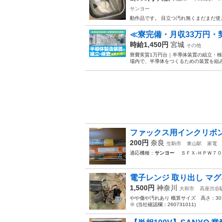
サンヨー
動作品です。 目立つ汚れ無くまだまだ使
≪寮完備・月収33万円
時給1,450円
宮城
その他
寮費実質1万円台｜半導体装置の組立・検
場内で、半導体をつくるための装置を組み
ファックス用インクリボ
200円
奈良
生駒市
東山駅
家電
適応機種：
サンヨー
ＳＦＸ-ＨＰＷ７０
電子レンジ 取り出し マグネ
1,500円
神奈川
大和市
高座渋谷
やや傷や汚れあり 概算サイズ 高さ：30
※ (当社確認欄：260731011)