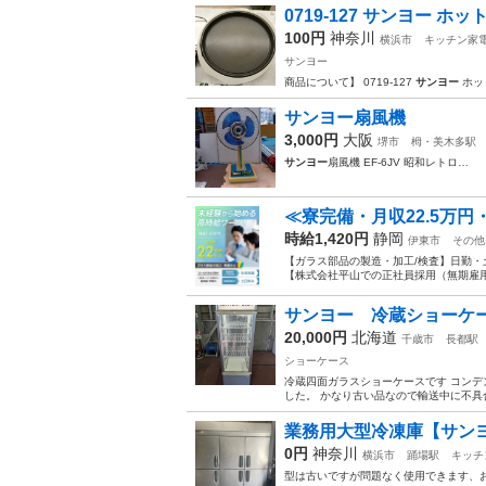
0719-127 サンヨー ホットプ
100円
神奈川
横浜市
キッチン家
サンヨー
商品について】 0719-127
サンヨー
ホット
サンヨー扇風機
3,000円
大阪
堺市
栂・美木多駅
サンヨー
扇風機 EF-6JV 昭和レトロ…
≪寮完備・月収22.5万
時給1,420円
静岡
伊東市
その他
【ガラス部品の製造・加工/検査】日勤・
【株式会社平山での正社員採用（無期雇用派
サンヨー 冷蔵ショーケ
20,000円
北海道
千歳市
長都駅
ショーケース
冷蔵四面ガラスショーケースです コンデ
した。 かなり古い品なので輸送中に不具合
業務用大型冷凍庫【サンヨー 
0円
神奈川
横浜市
踊場駅
キッチ
型は古いですが問題なく使用できます、