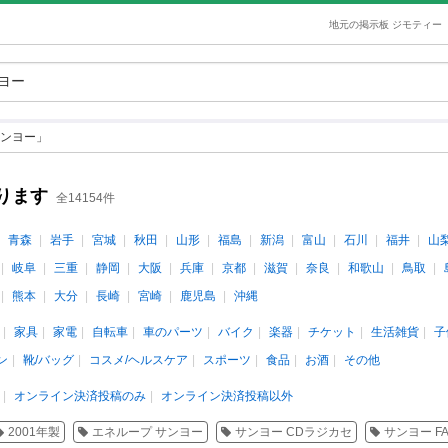
地元の掲示板 ジモティー
ンヨー」
ります
全14154件
青森
岩手
宮城
秋田
山形
福島
新潟
富山
石川
福井
山
岐阜
三重
静岡
大阪
兵庫
京都
滋賀
奈良
和歌山
鳥取
熊本
大分
長崎
宮崎
鹿児島
沖縄
家具
家電
自転車
車のパーツ
バイク
楽器
チケット
生活雑貨
子
ン
靴/バッグ
コスメ/ヘルスケア
スポーツ
食品
お酒
その他
オンライン決済投稿のみ
オンライン決済投稿以外
2001年製
エネループ サンヨー
サンヨー CDラジカセ
サンヨー FA