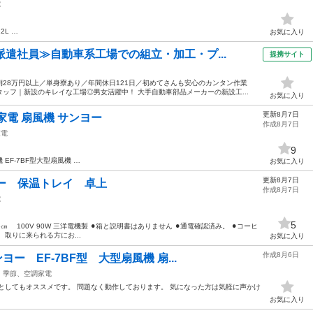
電
2L …
お気に入り
派遣社員≫自動車系工場での組立・加工・プ...
提携サイト
28万円以上／単身寮あり／年間休日121日／初めてさんも安心のカンタン作業
ッフ｜新設のキレイな工場◎男女活躍中！ 大手自動車部品メーカーの新設工...
お気に入り
更新8月7日
家電 扇風機 サンヨー
作成8月7日
家電
9
 EF-7BF型大型扇風機 …
お気に入り
更新8月7日
ヨー 保温トレイ 卓上
作成8月7日
電
5
️3.5㎝ 100V 90W 三洋電機製 ⚫︎箱と説明書はありません ⚫︎通電確認済み。 ⚫︎コーヒ
取りに来られる方にお...
お気に入り
作成8月6日
ヨー EF-7BF型 大型扇風機 扇...
季節、空調家電
としてもオススメです。 問題なく動作しております。 気になった方は気軽に声かけ
お気に入り