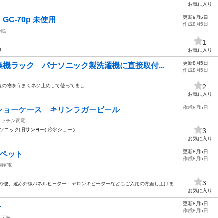
お気に入り
更新8月5日
C-70p 未使用
作成8月5日
の他
1
ロ
お気に入り
更新8月5日
機ラック パナソニック製洗濯機に直接取付...
作成8月5日
製の物をうまくネジ止めして使ってまし…
2
お気に入り
作成8月5日
ショーケース キリンラガービール
キッチン家電
ナソニック(旧
サンヨー
) 冷水ショーケ…
3
お気に入り
更新8月5日
ーペット
作成8月5日
調家電
3
その他、遠赤外線パネルヒーター、デロンギヒーターなどもご入用の方差し上げま
お気に入り
更新8月5日
ト
作成8月5日
スズキ