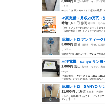
3,990円
山形
山形市
キッチン家
サンヨー
チェック🆗
サンヨー
2ドア冷凍冷蔵庫 11
≪寮完備・月収28万円・
時給1,490円
静岡
藤枝市
その他
【軽いドアミラーの組立スタッフ】月収例
【未経験歓迎】軽いドアミラーの組立スタ
昭和レトロ アンティーク
8,000円
奈良
橿原市
季節、空調
サンヨー
橿原市大垣町259-1です。
サンヨー
扇風機
三洋電機 sanyo サン
2,000円
富山
高岡市
キッチン家
sanyo
︎ ⚫︎ほぼ新品。 ⚫︎サイズ：22㎝✖️22㎝✖
ーの保温、おでんの保温、鍋の保温など。 
昭和レトロ SANYO サン
11,000円
北海道
札幌市
大通駅
レトロな扇風機の出品です。 インテリア
てください！