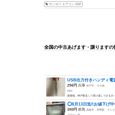
サンヨー エアコン SAP
全国の中古あげます・譲りますの
USB出力付きハンディ電源
256円
兵庫
神戸市
その他
KBC
新開地、神戸駅近くで受け渡しできる方
⭕️8月13日迄‼️お値下げ
200円
群馬
高崎市
井野駅
テレビ
ブラウン管