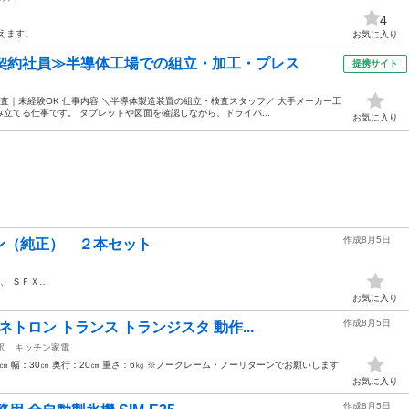
4
えます。
お気に入り
・契約社員≫半導体工場での組立・加工・プレス
提携サイト
査｜未経験OK 仕事内容 ＼半導体製造装置の組立・検査スタッフ／ 大手メーカー工
立てる仕事です。 タブレットや図面を確認しながら、ドライバ...
お気に入り
作成8月5日
ン（純正） ２本セット
、 ＳＦＸ…
お気に入り
作成8月5日
トロン トランス トランジスタ 動作...
駅
キッチン家電
㎝ 幅：30㎝ 奥行：20㎝ 重さ：6㎏ ※ノークレーム・ノーリターンでお願いします
お気に入り
作成8月5日