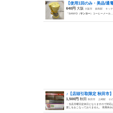
【使用1回のみ・美品/通電確
640円
大阪
大阪市
姫島駅
キッチ
「SANYO（
サンヨー
）コーヒーメーカ… 
♪【店頭引取限定 秋田市】S
1,500円
秋田
秋田市
土崎駅
そ
・当店月曜日定休日となりますので対応は
渡しをおこなっておりません。 長期休み