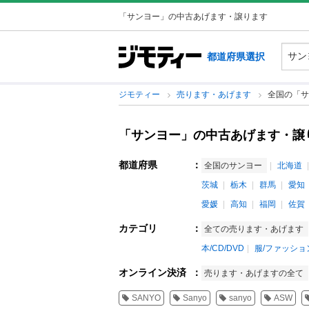
「サンヨー」の中古あげます・譲ります
都道府県選択
ジモティー
売ります・あげます
全国の「サ
「サンヨー」の中古あげます・譲
都道府県
：
全国のサンヨー
北海道
茨城
栃木
群馬
愛知
愛媛
高知
福岡
佐賀
カテゴリ
：
全ての売ります・あげます
本/CD/DVD
服/ファッショ
オンライン決済
：
売ります・あげますの全て
SANYO
Sanyo
sanyo
ASW