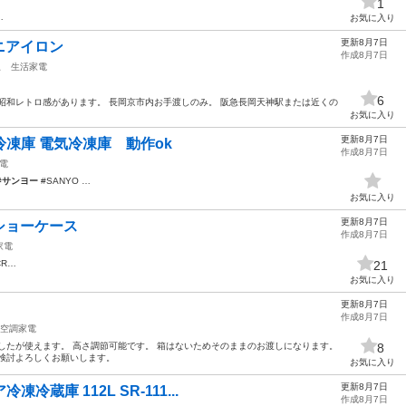
1
…
お気に入り
更新8月7日
ニアイロン
作成8月7日
駅
生活家電
6
昭和レトロ感があります。 長岡京市内お手渡しのみ。 阪急長岡天神駅または近くの
お気に入り
更新8月7日
用冷凍庫 電気冷凍庫 動作ok
作成8月7日
電
#
サンヨー
#SANYO …
お気に入り
更新8月7日
ショーケース
作成8月7日
家電
R…
21
お気に入り
更新8月7日
作成8月7日
空調家電
したが使えます。 高さ調節可能です。 箱はないためそのままのお渡しになります。
8
検討よろしくお願いします。
お気に入り
更新8月7日
凍冷蔵庫 112L SR-111...
作成8月7日