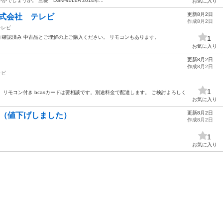
ょうか。 三菱 DSM-40L6A 2014年...
お気に入り
更新8月2日
an 株式会社 テレビ
作成8月2日
テレビ
会社 26型 動作確認済み 中古品とご理解の上ご購入ください。 リモコンもあります。
1
お気に入り
更新8月2日
作成8月2日
レビ
1
。リモコン付き bcasカードは要相談です。別途料金で配達します。 ご検討よろしく
お気に入り
更新8月2日
て（値下げしました）
作成8月2日
1
お気に入り