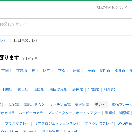
地元の掲示板 ジモティー
テレビ
山口県のテレビ
譲ります
全1742件
下関市
宇部市
萩市
防府市
下松市
岩国市
光市
長門市
柳井市
下関駅
徳山駅
山口駅
湯田温泉駅
岩国駅
宇部駅
幡生駅
電
生活家電
電話、ＦＡＸ
キッチン家電
美容家電
テレビ
映像プレー
デオカメラ、ムービーカメラ
プロジェクター、ホームシアター
望遠鏡、顕微鏡
ビ
プラズマテレビ
リアプロジェクションテレビ
ブラウン管テレビ
DVD内
アクセサリー
アンテナ
衛星放送用品
その他