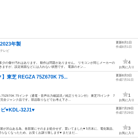
更新8月1日
2023年製
作成8月1日
テレビ
4
多少の傷や汚れはあります。 動作は問題がありません。 リモコンが同じメーカーの
ますが、設定画面などには入れない状態です。 電源のオン...
お気に入り
更新8月3日
REGZA 75Z670K 75...
作成7月31日
1
 75Z670K 75インチ（通電・音声出力確認済／純正リモコン付） 東芝75インチ 7
す。 完全ジャンク品です。部品取りなどでお考え下さ...
お気に入り
更新7月29日
♥KDL-32J1♥
作成7月29日
3
部屋が沢山ある為、各部屋にそのまま処分せず、置いてました♥ 5月末に、電化製品、
らなくなったため、お安くお譲り致します♥ まだまだ...
お気に入り