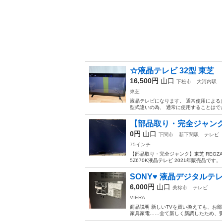
☆液晶テレビ 32型 東芝 
16,500円
山口
下松市
大河内駅
東芝
液晶テレビになります。 通常使用による
型式違いの為、 通常に使用することはでき
【部品取り・完全ジャンク】東芝 
0円
山口
下関市
新下関駅
テレビ
75インチ
【部品取り・完全ジャンク】東芝 REGZA
5Z670K液晶テレビ 2021年販売品で
SONY♥ 液晶デジタルテレビ
6,000円
山口
美祢市
テレビ
VIERA
商品説明 新しいTVを買い換えても、お
家具家電……全て新しく新調したため、要