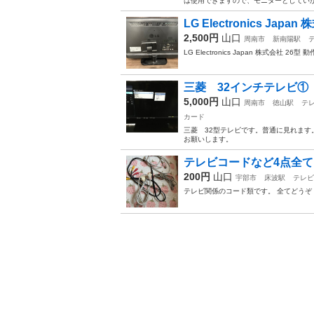
は使用できますので、モニターとしていかがでし
LG Electronics Jap
2,500円
山口
周南市
新南陽駅
LG Electronics Japan 株式
三菱 32インチテレビ①
5,000円
山口
周南市
徳山駅
テ
カード
三菱 32型テレビです。普通に見れます
お願いします。
テレビコードなど4点全
200円
山口
宇部市
床波駅
テレビ
テレビ関係のコード類です。 全てどうぞ