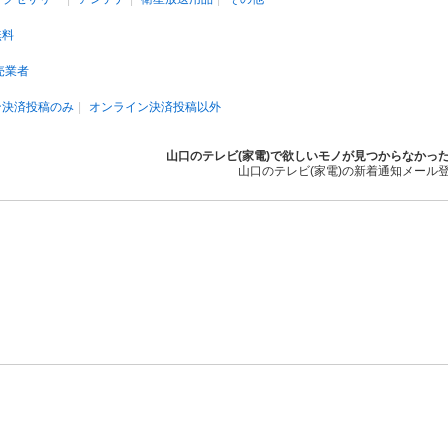
無料
売業者
ン決済投稿のみ
オンライン決済投稿以外
山口のテレビ(家電)で欲しいモノが見つからなかっ
山口のテレビ(家電)の新着通知メール