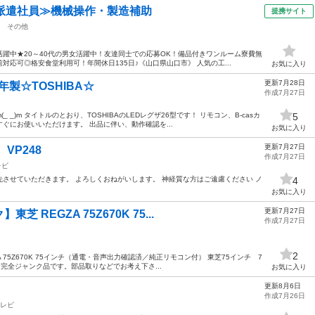
派遣社員≫機械操作・製造補助
提携サイト
その他
躍中★20～40代の男女活躍中！友達同士での応募OK！備品付きワンルーム寮費無
応可◎格安食堂利用可！年間休日135日♪《山口県山口市》 人気の工...
お気に入り
更新7月28日
年製☆TOSHIBA☆
作成7月27日
_)m タイトルのとおり、TOSHIBAのLEDレグザ26型です！ リモコン、B-casカ
5
ぐにお使いいただけます。 出品に伴い、動作確認を...
お気に入り
更新7月27日
VP248
作成7月27日
レビ
させていただきます。 よろしくおねがいします。 神経質な方はご遠慮ください ノ
4
お気に入り
更新7月27日
REGZA 75Z670K 75...
作成7月27日
2
 75Z670K 75インチ（通電・音声出力確認済／純正リモコン付） 東芝75インチ 7
す。 完全ジャンク品です。部品取りなどでお考え下さ...
お気に入り
更新8月6日
作成7月26日
レビ