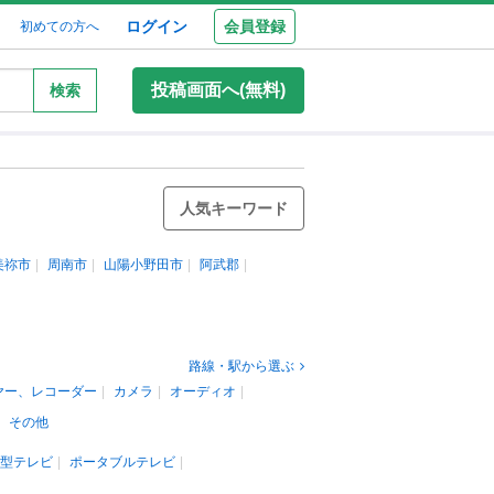
ログイン
会員登録
初めての方へ
投稿画面へ(無料)
検索
人気キーワード
美祢市
周南市
山陽小野田市
阿武郡
路線・駅から選ぶ
ヤー、レコーダー
カメラ
オーディオ
その他
蔵型テレビ
ポータブルテレビ