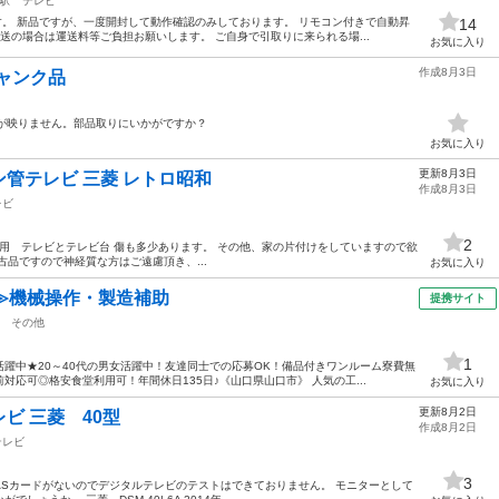
駅
テレビ
す。 新品ですが、一度開封して動作確認のみしております。 リモコン付きで自動昇
14
送の場合は運送料等ご負担お願いします。 ご自身で引取りに来られる場...
お気に入り
作成8月3日
ジャンク品
るのですが映りません。部品取りにいかがですか？
お気に入り
更新8月3日
ン管テレビ 三菱 レトロ昭和
作成8月3日
レビ
2
51T用 テレビとテレビ台 傷も多少あります。 その他、家の片付けをしていますので欲
品ですので神経質な方はご遠慮頂き、...
お気に入り
≫機械操作・製造補助
提携サイト
その他
1
躍中★20～40代の男女活躍中！友達同士での応募OK！備品付きワンルーム寮費無
応可◎格安食堂利用可！年間休日135日♪《山口県山口市》 人気の工...
お気に入り
更新8月2日
ビ 三菱 40型
作成8月2日
テレビ
3
CASカードがないのでデジタルテレビのテストはできておりません。 モニターとして