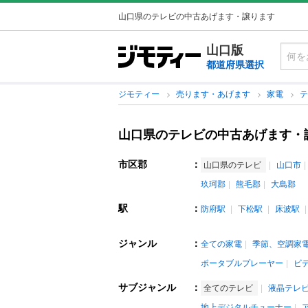
山口県のテレビの中古あげます・譲ります
山口版
都道府県選択
ジモティー
売ります・あげます
家電
山口県のテレビの中古あげます・
市区郡
：
山口県のテレビ
山口市
玖珂郡
熊毛郡
大島郡
駅
：
防府駅
下松駅
床波駅
ジャンル
：
全ての家電
季節、空調家
ポータブルプレーヤー
ビ
サブジャンル
：
全てのテレビ
液晶テレ
地上デジタルチューナー