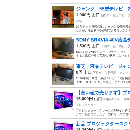
ジャンク 55型テレビ 
1,000円
山口
山口市
新山口駅
液晶
55型テレビ 液晶割れ ジャンク 使用
せんが、部品取りや修理できる方いかが
SONY BRAVIA 40V液
1,536円
山口
下関市
新下関駅
SONY BRAVIA ソニー ブラビア
すると電源が落ち写真4の状態になります。
東芝 液晶テレビ ジャ
0円
山口
下松市
生野屋駅
テレビ
2016年製 東芝 液晶テレビ 32型
ます。 修理して直して使う、または部品取
【言い値で売ります】プロ
16,000円
山口
山陽小野田市
厚狭
プロジェクター
プロジェクタースクリーンの120インチ
万で出品してましたが、売れないので言い
新品 プロジェクタースクリ
15,360円
山口