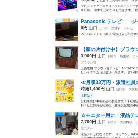
山陽小野田市
厚狭
プロジェクタースクリーン120インチで
降可能。 途中で止めたりもできます。 配
Panasonic テレビ 
0円
山口
山口市
深溝駅
テレビ
Panasonic TH-L24C3 電源は入
【家の片付け中】ブラウ
3,000円
山口
下関市
幡生駅
テ
ブラウン管
三菱電機 ブラウン管テレビ 18CT-C
しいもの等あれば交渉出来ます。 古い中古
≪月収33万円・派遣社員
時給1,400円
山口
山口市
大歳駅
日払い
自動車向け車載部品の製造作業！未経験活
料！赴任旅費会社負担！生活支援物資事前対
☆モニター用に 液晶テレ
7,700円
山口
下松市
大河内駅
モニター
液晶テレビになります。 リモコン、B-