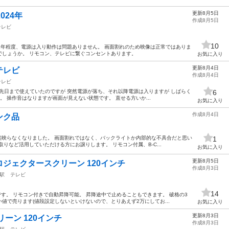
更新8月5日
2024年
作成8月5日
テレビ
10
期間1年程度、電源は入り動作は問題ありません。 画面割れのため映像は正常ではありま
でしょうか。 リモコン、テレビに繋ぐコンセントあります。
お気に入り
更新8月4日
晶テレビ
作成8月4日
テレビ
です。 先日まで使えていたのですが 突然電源が落ち、それ以降電源は入りますが しばらく
6
 操作音はなりますが画面が見えない状態です。 直せる方いか...
お気に入り
作成8月4日
ンク品
 突然映らなくなりました。 画面割れではなく、バックライトか内部的な不具合だと思い
1
りなど活用していただける方にお譲りします。 リモコン付属、B-C...
お気に入り
更新8月5日
ジェクタースクリーン 120インチ
作成8月3日
駅
テレビ
14
です。 リモコン付きで自動昇降可能。 昇降途中で止めることもできます。 破格の3
値で売ります(値段設定しないといけないので、とりあえず2万にしてお...
お気に入り
更新8月3日
ーン 120インチ
作成8月3日