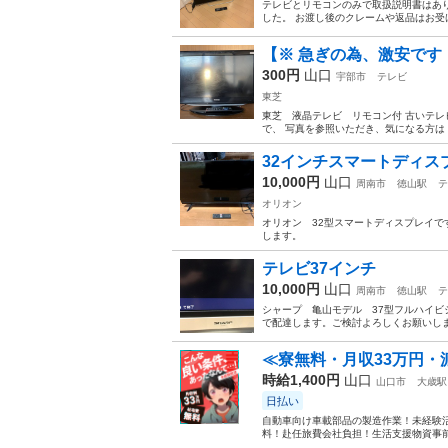
テレビとリモコンのみで取扱説明書はありませ
した。 お渡し後のクレームや返品はお受
【※ 急ぎの為、激安です！
300円
山口
宇部市
テレビ
東芝
東芝 液晶テレビ リモコン付 古いテレ
で、 写真を参照いただき、気になる方は 
32インチスマートディス
10,000円
山口
周南市
徳山駅
テ
オリオン
オリオン 32型スマートディスプレイ
します。
テレビ37インチ
10,000円
山口
周南市
徳山駅
テ
シャープ 亀山モデル 37型フルハイビ
で配達します。ご検討よろしくお願いし
≪寮無料・月収33万円・
時給1,400円
山口
山口市
大歳駅
日払い
自動車向け車載部品の製造作業！未経験活
料！赴任旅費会社負担！生活支援物資事前対