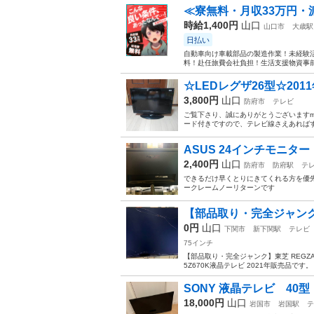
≪寮無料・月収33万円・
時給1,400円
山口
山口市
大歳駅
日払い
自動車向け車載部品の製造作業！未経験活
料！赴任旅費会社負担！生活支援物資事前対
☆LEDレグザ26型☆2011
3,800円
山口
防府市
テレビ
ご覧下さり、誠にありがとうございますm(_ 
ード付きですので、テレビ線さえあればす
ASUS 24インチモニター 
2,400円
山口
防府市
防府駅
テ
できるだけ早くとりにきてくれる方を優先
ークレームノーリターンです
【部品取り・完全ジャンク】東芝 
0円
山口
下関市
新下関駅
テレビ
75インチ
【部品取り・完全ジャンク】東芝 REGZA
5Z670K液晶テレビ 2021年販売品で
SONY 液晶テレビ 40型
18,000円
山口
岩国市
岩国駅
テ