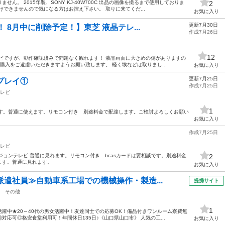
ん。 2015年製、SONY KJ-40W700C 出品の画像を撮るまで使用しておりま
2
けできませんので気になる方はお控え下さい。 取りに来てくだ...
お気に入り
更新7月30日
 8月中に削除予定！】東芝 液晶テレ...
作成7月26日
12
ビですが、動作確認済みで問題なく観れます！ 液晶画面に大きめの傷がありますの
購入をご遠慮いただきますようお願い致します。 軽く埃などは取りまし...
お気に入り
更新7月25日
プレイ①
作成7月25日
レビ
1
です。普通に使えます。リモコン付き 別途料金で配達します。ご検討よろしくお願い
お気に入り
作成7月25日
レビ
ジョンテレビ 普通に見れます。リモコン付き bcasカードは要相談です。別途料金
2
ます。普通に見れます。
お気に入り
派遣社員≫自動車系工場での機械操作・製造...
提携サイト
その他
1
躍中★20～40代の男女活躍中！友達同士での応募OK！備品付きワンルーム寮費無
応可◎格安食堂利用可！年間休日135日♪《山口県山口市》 人気の工...
お気に入り