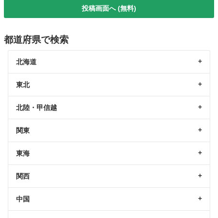
投稿画面へ (無料)
都道府県で検索
北海道
東北
北陸・甲信越
関東
東海
関西
中国