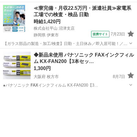
≪寮完備・月収22.5万円・派遣社員≫家電系
工場での検査・検品 日勤
時給1,420円
株式会社平山 沼津支店
7月23日
提携サイト
静岡県 伊東市
【ガラス部品の製造・加工/検査】日勤・土日休み／即入居可能！／伊
豆でのんびりライフ♪ ガラス部品の製造・加工/検査 【株式会社平山で
静岡
伊東市
その他
◆新品未使用 パナソニック FAXインクフィル
の正社員採用（無期雇用派遣）となります】 「2人で同じ職場で働き
ム KX-FAN200【3本セッ…
たい」 「仕事も休みも一...
1,300円
大阪府 枚方市
8月7日
●パナソニック
FAX
インクフィルム KX-FAN200【3…
大阪
枚方市
電話、ＦＡＸ
FAN