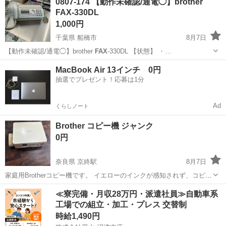
0807-174 【動作未確認/通電◯】brother
未使用、撮影サンプル品。また、倉庫保管上の小キズがある場合がご
FAX-330DL
ざいます。 ■商品の仕様...
1,000円
千葉県 船橋市
8月7日
【動作未確認/通電◯】brother
FAX
-330DL 【状態】 ・…
千葉
船橋市
電話、ＦＡＸ
brother
MacBook Air 13インチ 0円
抽選でプレゼント！応募は1分
Ad
くらしノート
Brother コピー機 ジャンク
0円
奈良県 京終駅
8月7日
家庭用Brotherコピー機です。 イエローのインクが感知されず、コピー
ができませんが、ＦＡＸは、送る分には使えます。 部品が欲しい方や
奈良
奈良市
京終駅
電話、ＦＡＸ
Brother
≪寮完備・月収28万円・派遣社員≫自動車系
修理して使ってみたい人におすすめします。 早く取りに来て頂ける人
工場での組立・加工・プレス 交替制
にお譲りしたいと思いますを
時給1,490円