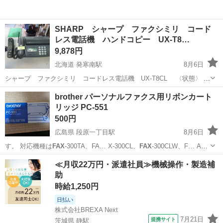
SHARP シャープ ファクシミリ コード
レス電話機 ハンドコピー UX-T8…
9,878円
北海道 発寒南駅
8月6日
シャープ ファクシミリ コードレス電話機 UX-T8CL 〈状態〉 リ
サイクル品ですので、キズ・汚れあります。 動作確認済みです。 子機
北海道
札幌市
発寒南駅
電話、ＦＡＸ
感熱紙
brother パーソナルファクス用リボンカート
の充電池は欠品しています。 ファックスの印字が薄いです。...
リッジ PC-551
500円
広島県 段原一丁目駅
8月6日
す。 対応機種は
FAX
-300TA、FA… X-300CL、
FAX
-300CLW、F… AX-
350CL、
FAX
-350CLW、F… AX-KJBCL、
FAX
-310TA、FA… X-
広島
広島市
段原一丁目駅
その他
FAX
≪月収22万円・派遣社員≫機械操作・製造補
310DL、
FAX
-310DW、FA…...
助
時給1,250円
日払い
株式会社BREXA Next
7月21日
提携サイト
茨城県 静駅