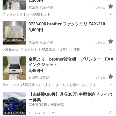
1,500円
東京都 八王子市
8月7日
ファクシミリホン
FAX
機セット
東京
八王子市
電話、ＦＡＸ
FAX
0723-006 brother ファクシミリ FAX-210
3,000円
東京都 八王子市
8月7日
006 brother ファクシミリ
FAX
-210 【状態】 ・使用…
東京
八王子市
電話、ＦＡＸ
brother
金沢より brother複合機 プリンター FAX
インクジェット
6,499円
石川県 北間駅
8月7日
黒のインクは8割程残っています。 よろしくお願いいたします。
石川
金沢市
北間駅
電話、ＦＡＸ
【未経験OK🚚】月収30万↑中型免許ドライバ
ー募集
完全週休2日で安定転職
Ad
ドライバーダイレクト