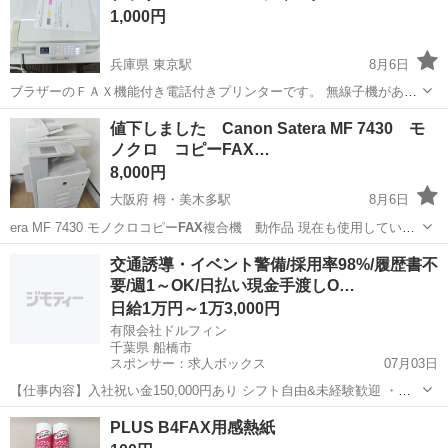
1,000円
兵庫県 東京駅
8月6日
ブラザーのＦＡＸ機能付き電話付きプリンターです。 無線子機があり
ません。 本体についている電話機はありますので電話の送受信は可能
兵庫
宝塚市
東京駅
プリンター
値下しました Canon Satera MF 7430 モ
です。 印刷の シアンがうまく出ていません。 黒が出ていますので
Fax
ノクロ コピーFAX…
で使うには使えると思...
8,000円
大阪府 栂・美木多駅
8月6日
era MF 7430 モノクロコピー
FAX
複合機 動作品 現在も使用していま
す、…
大阪
堺市
栂・美木多駅
プリンター
交通誘導・イベント警備/採用率98%/履歴書不
要/週1～OK/日払い現金手渡しO…
日給1万円～1万3,000円
有限会社ドルフィン
千葉県 船橋市
スポンサー：求人ボックス
07月03日
【仕事内容】入社祝い金150,000円あり シフト自由&未経験歓迎
・直
行直帰OK ・一部車・自転車・バイク通勤OK ・週1～OK ・日払い・
アルバイト・パート
PLUS B4FAX用感熱紙
週払いOK、現金手渡しも可能です! <仕事内容> 建築・土木工事現場