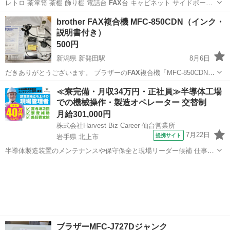
レトロ 茶箪笥 茶棚 飾り棚 電話台
FAX
台 キャビネット サイドボード
収納棚…
青森
八戸市
本八戸駅
収納家具
レトロ
brother FAX複合機 MFC-850CDN（インク・
説明書付き）
500円
新潟県 新発田駅
8月6日
だきありがとうございます。 ブラザーの
FAX
複合機「MFC-850CDN」
です。 …
新潟
新発田市
新発田駅
電話、ＦＡＸ
≪寮完備・月収34万円・正社員≫半導体工場
での機械操作・製造オペレーター 交替制
月給301,000円
株式会社Harvest Biz Career 仙台営業所
7月22日
提携サイト
岩手県 北上市
半導体製造装置のメンテナンスや保守保全と現場リーダー候補 仕事内
容 ＼フラッシュメモリの製造を行う工場で半導体製造装置の保守・点
岩手
北上市
その他
検のお仕事／ 【主な業務】 フラッシュメモリなどに使用される「半導
体」。 その半導体を...
ブラザーMFC-J727Dジャンク