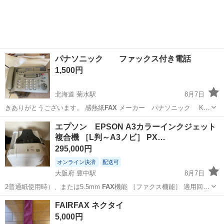
パナソニック ファックス付き電話
1,500円
北海道 菊水駅
8月7日
きありがとうございます。 感熱紙
FAX
メーカー パナソニック KX
ー…
北海道
札幌市
菊水駅
電話、ＦＡＸ
パナ
エプソン EPSON A3カラーインクジェット
複合機 ［L判～A3ノビ］ PX…
295,000円
オンライン決済
配送可
大阪府 豊中駅
8月7日
2普通紙使用時）、または5.5mm
FAX
機能 ［ファクス機能］ 適用回
線：…
大阪
豊中市
豊中駅
その他
インク
FAIRFAX ネクタイ
5,000円