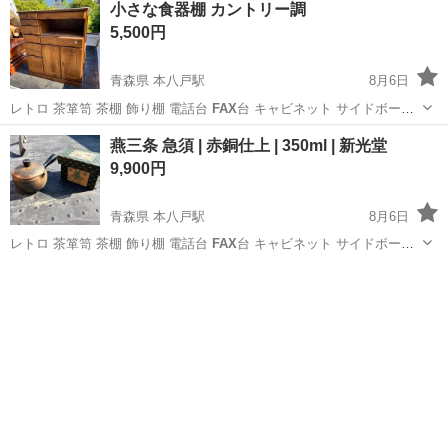
小さな食器棚 カントリー調
5,500円
青森県 本八戸駅
8月6日
レトロ 茶箪笥 茶棚 飾り棚 電話台
FAX
台 キャビネット サイドボード
収納棚…
青森
八戸市
本八戸駅
収納家具
燕三条 急須 | 赤銅仕上 | 350ml | 新光堂
9,900円
青森県 本八戸駅
8月6日
レトロ 茶箪笥 茶棚 飾り棚 電話台
FAX
台 キャビネット サイドボード
収納棚…
青森
八戸市
本八戸駅
その他
急須