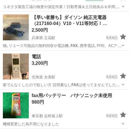
コネクタ製造工場の検査や測定作業！日勤専属＆土日祝休み＆年間休
日128日★クリーンルーム内作業★マイカー通勤OK＆無料駐車場あり
茨城
常陸大宮市
静駅
その他
【早い者勝ち】ダイソン 純正充電器
★就業先食堂利用可！日払い制度あり！《茨城県常陸大宮市》 人気の
（217160-04）V10・V11等対応！…
工場のお仕事 ◇コネクタ製造工...
2,500円
兵庫県 立花駅
8月6日
物､リユース可能品の無料回収や電話機､
FAX
､携帯電話､PHS、ACアダ
プタ、ラジ…
兵庫
尼崎市
立花駅
生活家電
電話
3,200円
北海道 太美駅
8月6日
家でんなくしたので欲しい方 説明書なし
FAX
は使ってませんでした。
ご理解いただけ…
北海道
石狩郡
太美駅
電話、ＦＡＸ
fax用バッテリー パナソニック未使用
980円
東京都 志村坂上駅
8月6日
機種変更した為不用になりました