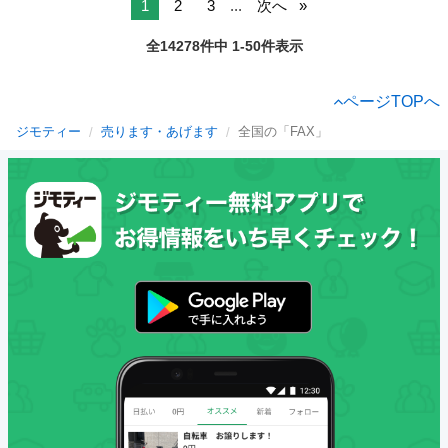
1
2
3
...
次へ
全14278件中 1-50件表示
ページTOPへ
ジモティー
売ります・あげます
全国の「FAX」