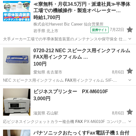
新潟
新潟市
東新潟駅
その他
≪寮無料・月収34.5万円・派遣社員≫半導体
工場での機械操作・製造オペレーター…
時給1,700円
株式会社Harvest Biz Career 仙台営業所
7月22日
提携サイト
岩手県 北上市
大手メーカー工場での半導体製造装置のメンテナンスや保守保全 仕事
内容 ＼フラッシュメモリの製造を行う工場で半導体製造装置の保守・
岩手
北上市
その他
0720-212 NEC スピークス用インクフィルム
点検のお仕事／ 新工場新設に伴い、請負現場の立ち上げを行います！
FAX用インクフィルム …
※立ち上げ時期目安：2...
100円
愛知県 名古屋市
8月6日
NEC スピークス用インクフィルム
FAX
用インクフィルム SIF-
A4030T…
愛知
名古屋市
電話、ＦＡＸ
インク
ビジネスプリンター PX-M6010F
3,000円
滋賀県 石山駅
8月6日
応ビジネスインクジェットカラー複合機
FAX
PX-M6010F コンパクト
1段…
滋賀
大津市
石山駅
周辺機器
パナソニックおたっくすFax電話子機１台付