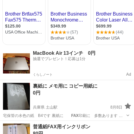
MacBook Air 13インチ 0円
抽選でプレゼント！応募は1分
Ad
くらしノート
裏紙に メモ用に コピー用紙に
0円
兵庫県 土山駅
8月8日
宅保管の水色の紙 B4です 裏紙に
FAX
印刷に 多数あります 他
のお品と一緒…
兵庫
明石市
土山駅
その他
普通紙FAX用インクリボン
80円