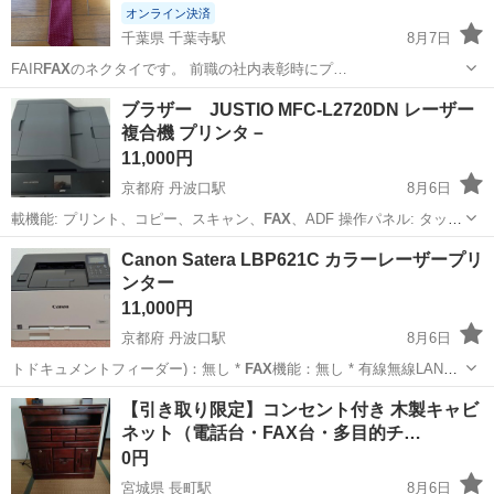
オンライン決済
千葉県 千葉寺駅
8月7日
FAIR
FAX
のネクタイです。 前職の社内表彰時にプ…
千葉
千葉市
千葉寺駅
小物
ブラザー JUSTIO MFC-L2720DN レーザー
複合機 プリンタ－
11,000円
京都府 丹波口駅
8月6日
載機能: プリント、コピー、スキャン、
FAX
、ADF ​操作パネル: タッチ
パネル…
京都
京都市
丹波口駅
プリンター
Canon Satera LBP621C カラーレーザープリ
ンター
11,000円
京都府 丹波口駅
8月6日
トドキュメントフィーダー)：無し *
FAX
機能：無し * 有線無線LAN機
能：有…
京都
京都市
丹波口駅
プリンター
​【引き取り限定】コンセント付き 木製キャビ
ネット（電話台・FAX台・多目的チ…
0円
宮城県 長町駅
8月6日