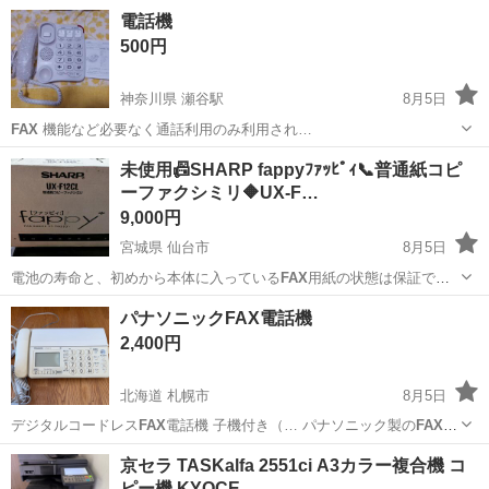
東京
板橋区
志村坂上駅
電話、ＦＡＸ
電話機
500円
神奈川県 瀬谷駅
8月5日
FAX
機能など必要なく通話利用のみ利用され…
神奈川
横浜市
瀬谷駅
電話、ＦＡＸ
未使用📠SHARP fappyﾌｧｯﾋﾟｨ📞普通紙コピ
ーファクシミリ🔶UX-F…
9,000円
宮城県 仙台市
8月5日
電池の寿命と、初めから本体に入っている
FAX
用紙の状態は保証でき
ません。 元箱に…
宮城
仙台市
電話、ＦＡＸ
パナソニックFAX電話機
2,400円
北海道 札幌市
8月5日
デジタルコードレス
FAX
電話機 子機付き（… パナソニック製の
FAX
機
能付きデジタルコ… ジタルコードレス、
FAX
機能 ■セット内容…
北海道
札幌市
電話、ＦＡＸ
京セラ TASKalfa 2551ci A3カラー複合機 コ
ピー機 KYOCE…