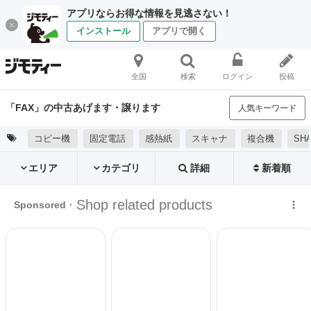
アプリならお得な情報を見逃さない！
インストール
アプリで開く
全国
検索
ログイン
投稿
「FAX」の中古あげます・譲ります
人気キーワード
コピー機
固定電話
感熱紙
スキャナ
複合機
SHA
エリア
カテゴリ
詳細
新着順