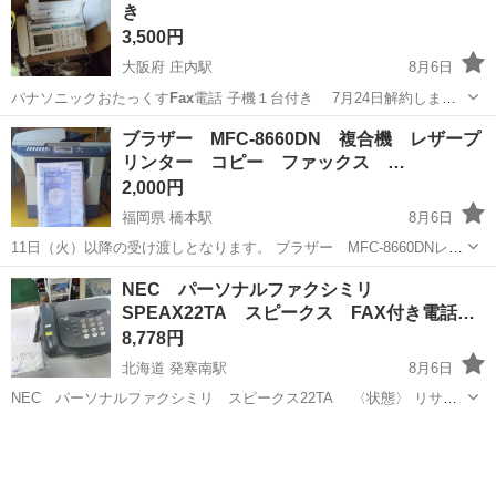
き
3,500円
大阪府 庄内駅
8月6日
パナソニックおたっくす
Fax
電話 子機１台付き 7月24日解約しまし
た 手渡しのみ 配達郵送は不可です。 受け渡し場所 豊中市三和町菰
大阪
豊中市
庄内駅
電話、ＦＡＸ
ブラザー MFC-8660DN 複合機 レザープ
江公園入り口付近まで引取りに来て頂ける方宜しくお願い致します。
リンター コピー ファックス …
良く有るメールで...
2,000円
福岡県 橋本駅
8月6日
11日（火）以降の受け渡しとなります。 ブラザー MFC-8660DNレザ
ー複合機の投稿です。 取り外す前まで正常に稼働していました。 その
福岡
福岡市
橋本駅
電話、ＦＡＸ
NEC パーソナルファクシミリ
後数年倉庫で保管していました為トナー等のメンテナンスが必要だと
SPEAX22TA スピークス FAX付き電話…
思われます。 ...
8,778円
北海道 発寒南駅
8月6日
NEC パーソナルファクシミリ スピークス22TA 〈状態〉 リサイ
クル品ですので、キズ・汚れあります。 動作確認済みです。 取扱説明
北海道
札幌市
発寒南駅
電話、ＦＡＸ
スピークス
書はありません。 ※感熱紙は付属しません ★店頭...