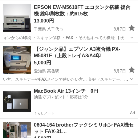
EPSON EW-M5610FT エコタンク搭載 複合
機 総印刷枚数：約615枚
13,000円
千葉県 八千代市
8月7日
ォンからの印刷 ・スキャン保存 ・
FAX
・その他すべての機能 【状
態…
千葉
八千代市
プリンター
【ジャンク品】エプソン A3複合機 PX-
M5081F（上段トレイA3/A4印…
5,000円
愛知県 高岳駅
8月7日
い方、スキャナーや
FAX
メインで使いたい方… 良好（スキャナー、
FAX
、コピーなど基本機…
愛知
名古屋市
高岳駅
家電
MacBook Air 13インチ 0円
抽選でプレゼント！応募は1分
Ad
くらしノート
0604-164 brotherファクシミリホン FAX機セ
ット FAX-31…