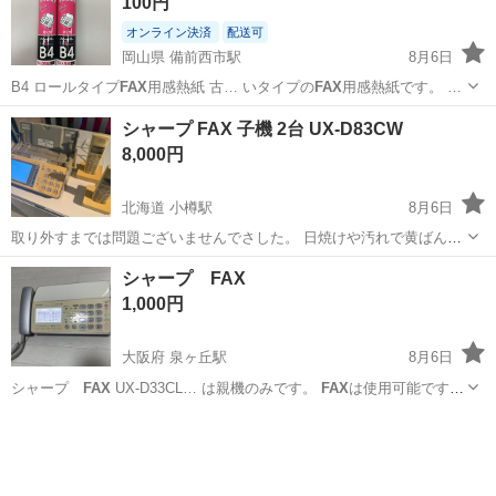
100円
で...
オンライン決済
配送可
岡山県 備前西市駅
8月6日
B4 ロールタイプ
FAX
用感熱紙 古… いタイプの
FAX
用感熱紙です。 …
岡山
岡山市
備前西市駅
電話、ＦＡＸ
感熱紙
シャープ FAX 子機 2台 UX-D83CW
8,000円
北海道 小樽駅
8月6日
取り外すまでは問題ございませんでさした。 日焼けや汚れで黄ばんで
ます。 現状販売を御理解頂ける方宜しくお願い致します。
北海道
小樽市
小樽駅
電話、ＦＡＸ
FAX
シャープ FAX
1,000円
大阪府 泉ヶ丘駅
8月6日
シャープ
FAX
UX-D33CL… は親機のみです。
FAX
は使用可能です
が、…
大阪
堺市
泉ヶ丘駅
電話、ＦＡＸ