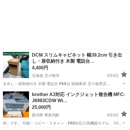
DCM スリムキャビネット 幅39.2cm 引き出
し・扉収納付き 木製 電話台…
4,400円
北海道 苫小牧市
8月6日
き出し・扉収納付き 木製 電話台
FAX
台 収納家具 苫小牧西店
260607…
北海道
苫小牧市
収納家具
brother A3対応 インクジェット複合機 MFC-
J6983CDW Wi…
25,000円
新潟県 東新潟駅
8月6日
W」です。 印刷・コピー・スキャン・
FAX
対応の高機能モデル。 A3プ
リント対応…