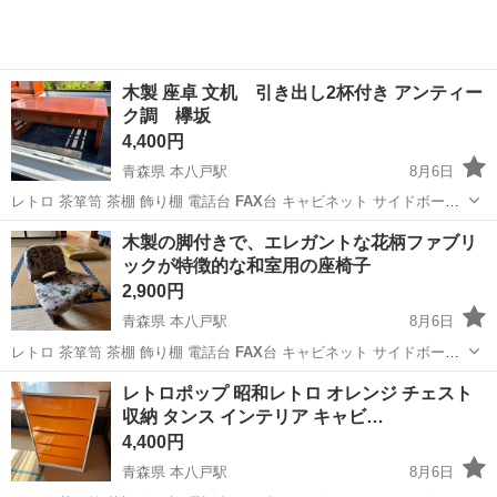
木製 座卓 文机 引き出し2杯付き アンティー
ク調 欅坂
4,400円
青森県 本八戸駅
8月6日
レトロ 茶箪笥 茶棚 飾り棚 電話台
FAX
台 キャビネット サイドボード
収納棚…
青森
八戸市
本八戸駅
その他
文机
木製の脚付きで、エレガントな花柄ファブリ
ックが特徴的な和室用の座椅子
2,900円
青森県 本八戸駅
8月6日
レトロ 茶箪笥 茶棚 飾り棚 電話台
FAX
台 キャビネット サイドボード
収納棚…
青森
八戸市
本八戸駅
その他
和室
レトロポップ 昭和レトロ オレンジ チェスト
収納 タンス インテリア キャビ…
4,400円
青森県 本八戸駅
8月6日