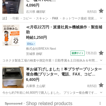
4,096円
石川県 磯部駅
8月5日
認】 ・印刷 ・コピー ・スキャン ・
FAX
・ネットワーク接続 現状販
売のため…
石川
金沢市
磯部駅
プリンター
≪月収22万円・派遣社員≫機械操作・製造補
助
時給1,250円
日払い
株式会社BREXA Next
7月21日
提携サイト
茨城県 静駅
コネクタ製造工場の検査や測定作業！日勤専属＆土日祝休み＆年間休
日128日★クリーンルーム内作業★マイカー通勤OK＆無料駐車場あり
茨城
常陸大宮市
静駅
その他
🌟お値下げしました！🌟ブラザープリンター
★就業先食堂利用可！日払い制度あり！《茨城県常陸大宮市》 人気の
複合機(プリンター、電話、FAX、コピ…
工場のお仕事 ◇コネクタ製造工...
6,400円
兵庫県 土山駅
8月5日
今から約7年前に44,800円で購入しました。 プリンター複合機です。
多機能なのでとても優秀。 大学の研究室で使用しておりましたので、
兵庫
加古郡
土山駅
プリンター
3年ほど使用しましたが使用頻度は少ないです。