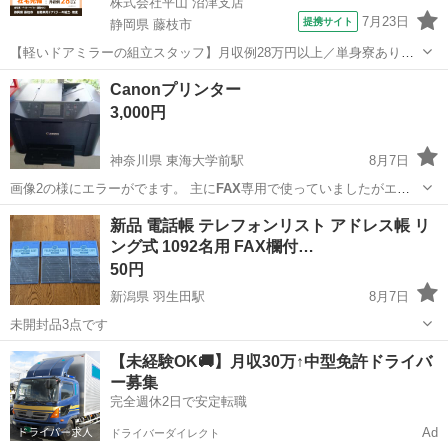
株式会社平山 沼津支店
7月23日
提携サイト
静岡県 藤枝市
【軽いドアミラーの組立スタッフ】月収例28万円以上／単身寮あり／
年間休日121日／初めてさんも安心のカンタン作業 【未経験歓迎】軽
静岡
藤枝市
その他
Canonプリンター
いドアミラーの組立スタッフ｜新設のキレイな工場◎男女活躍中！ 大
3,000円
手自動車部品メーカーの新設工...
神奈川県 東海大学前駅
8月7日
画像2の様にエラーがでます。 主に
FAX
専用で使っていましたがエラ
ーで使用でき…
神奈川
平塚市
東海大学前駅
プリンター
新品 電話帳 テレフォンリスト アドレス帳 リ
ング式 1092名用 FAX欄付…
50円
新潟県 羽生田駅
8月7日
未開封品3点です
新潟
南蒲原郡
羽生田駅
その他
【未経験OK🚚】月収30万↑中型免許ドライバ
ー募集
完全週休2日で安定転職
Ad
ドライバーダイレクト