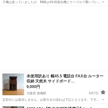
子機は使っていましたが、
FAX
は4年程複合機とケーブルで繋いでいた
だ…
石川
金沢市
押野駅
電話、ＦＡＸ
FAX
未使用訳あり 幅45.5 電話台 FAX台 ルーター
収納 天然木 サイドボード…
9,000円
大阪府 徳庵駅
8月7日
定型分には返信しません。お取引きの流れは下記となります。下方注
意事項がありますので全文お読みの上メッセージをお願いします。 ■
大阪
東大阪市
徳庵駅
収納家具
FAX