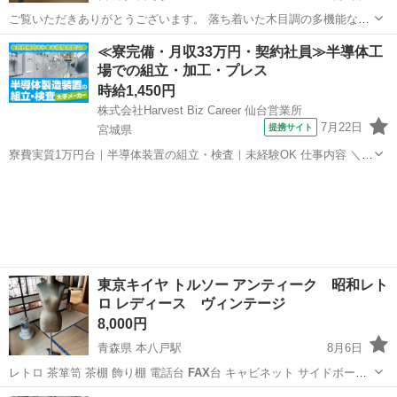
ご覧いただきありがとうございます。 落ち着いた木目調の多機能な木
製キャビネット（電話台・ファックス台）です。 ​上部に2口コンセン
宮城
仙台市
長町駅
収納家具
≪寮完備・月収33万円・契約社員≫半導体工
トが付いており、家電やスマホの充電・電話機などの設置に大変便利
場での組立・加工・プレス
です。引き出しが多数あり、書類や...
時給1,450円
株式会社Harvest Biz Career 仙台営業所
7月22日
提携サイト
宮城県
寮費実質1万円台｜半導体装置の組立・検査｜未経験OK 仕事内容 ＼半
導体製造装置の組立・検査スタッフ／ 大手メーカー工場内で、半導体
宮城
その他
をつくるための装置を組み立てる仕事です。 タブレットや図面を確認
しながら、ドライバ...
東京キイヤ トルソー アンティーク 昭和レト
ロ レディース ヴィンテージ
8,000円
青森県 本八戸駅
8月6日
レトロ 茶箪笥 茶棚 飾り棚 電話台
FAX
台 キャビネット サイドボード
収納棚…
青森
八戸市
本八戸駅
その他