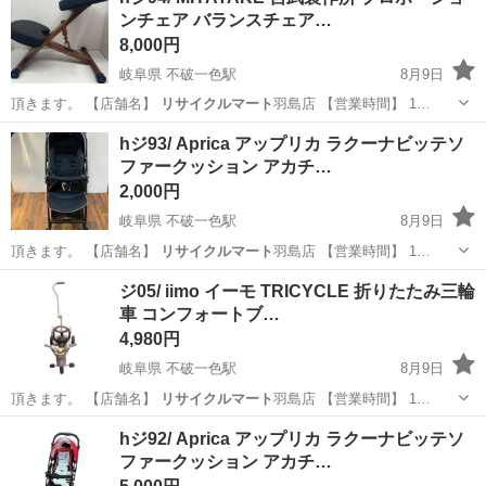
ンチェア バランスチェア…
工場のお仕事 ◇コネクタ製造工...
8,000円
岐阜県 不破一色駅
8月9日
頂きます。 【店舗名】
リサイクルマート
羽島店 【営業時間】 1…
岐阜
羽島市
不破一色駅
椅子
宮武
hジ93/ Aprica アップリカ ラクーナビッテソ
ファークッション アカチ…
2,000円
岐阜県 不破一色駅
8月9日
頂きます。 【店舗名】
リサイクルマート
羽島店 【営業時間】 1…
岐阜
羽島市
不破一色駅
その他
アカチャンホンポ
ジ05/ iimo イーモ TRICYCLE 折りたたみ三輪
車 コンフォートブ…
4,980円
岐阜県 不破一色駅
8月9日
頂きます。 【店舗名】
リサイクルマート
羽島店 【営業時間】 1…
岐阜
羽島市
不破一色駅
三輪車
iimo
hジ92/ Aprica アップリカ ラクーナビッテソ
ファークッション アカチ…