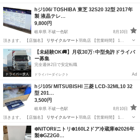
岐阜
羽島市
不破一色駅
タイヤ、ホイール
hジ106/ TOSHIBA 東芝 32S20 32型 2017年
製 液晶テレ…
9,800円
岐阜県 不破一色駅
8月10日
頂きます。 【店舗名】
リサイクルマート
羽島店 【営業時間】 1…
岐阜
羽島市
不破一色駅
テレビ
リモコン
【未経験OK🚚】月収30万↑中型免許ドライバ
ー募集
完全週休2日で安定転職
Ad
ドライバーダイレクト
hジ105/ MITSUBISHI 三菱 LCD-32ML10 32
型 201…
3,500円
岐阜県 不破一色駅
8月10日
頂きます。 【店舗名】
リサイクルマート
羽島店 【営業時間】 1…
岐阜
羽島市
不破一色駅
テレビ
❄️NITORI/ニトリ❄️160L2ドア冷蔵庫❄️2026年
製❄️GZ2G0…