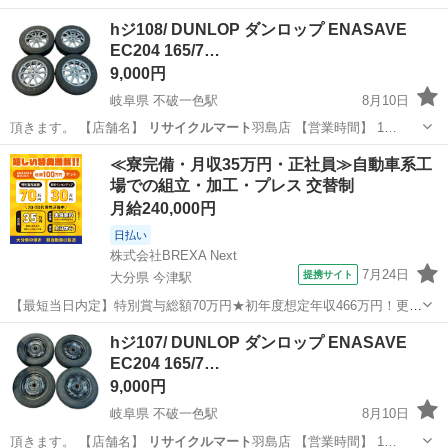
hジ108/ DUNLOP ダンロップ ENASAVE
EC204 165/7…
9,000円
岐阜県 不破一色駅
8月10日
頂きます。 【店舗名】
リサイクルマート
羽島店 【営業時間】 1…
岐阜
羽島市
不破一色駅
タイヤ、ホイール
≪寮完備・月収35万円・正社員≫自動車系工
場での組立・加工・プレス 交替制
スチールホイール
月給240,000円
日払い
株式会社BREXA Next
7月24日
提携サイト
大分県 今津駅
【最短当日内定】特別賞与総額70万円★初年度想定年収466万円！更新
インセンティブ30万円★無料の備品付き寮完備＆赴任旅費会社負担◎
大分
中津市
今津駅
その他
hジ107/ DUNLOP ダンロップ ENASAVE
業績賞与＆昇給あり！軽自動車の製造業務！ ダイハツ車の製造 大手自
EC204 165/7…
動車メーカーである『ダイ...
9,000円
岐阜県 不破一色駅
8月10日
頂きます。 【店舗名】
リサイクルマート
羽島店 【営業時間】 1…