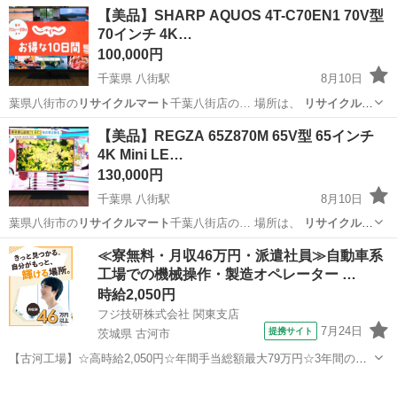
大橋店にて店… ます。
リサイクルマート
大橋店では、… 索♪↓ 《
リサ
福岡
福岡市
竹下駅
ソファ
【美品】SHARP AQUOS 4T-C70EN1 70V型
イクルマート
フェスタ … 店舗名】
リサイクルマート
大橋店 … 相
70インチ 4K…
談...
100,000円
千葉県 八街駅
8月10日
葉県八街市の
リサイクルマート
千葉八街店の… 場所は、
リサイクルマ
ート
千葉八街店 …
千葉
八街市
八街駅
テレビ
【美品】REGZA 65Z870M 65V型 65インチ
4K Mini LE…
130,000円
千葉県 八街駅
8月10日
葉県八街市の
リサイクルマート
千葉八街店の… 場所は、
リサイクルマ
ート
千葉八街店 …
千葉
八街市
八街駅
テレビ
≪寮無料・月収46万円・派遣社員≫自動車系
工場での機械操作・製造オペレーター …
時給2,050円
フジ技研株式会社 関東支店
7月24日
提携サイト
茨城県 古河市
【古河工場】☆高時給2,050円☆年間手当総額最大79万円☆3年間の手
当総額169万円☆年収630万円可☆寮費無料☆大手トラックメーカーで
茨城
古河市
その他
の組立組付のお仕事☆自動車業界経験者積極採用中！！【20代でも年