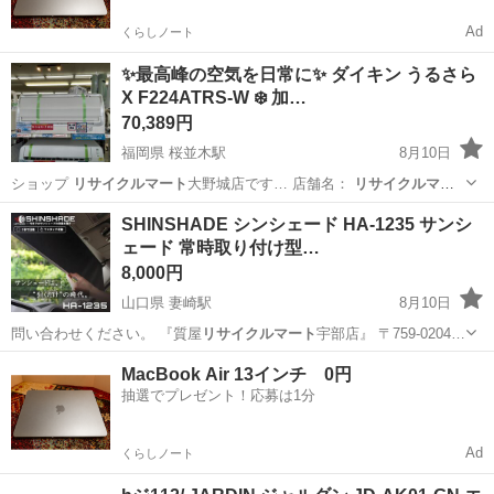
Ad
くらしノート
✨最高峰の空気を日常に✨ ダイキン うるさら
X F224ATRS-W ❄️ 加…
70,389円
福岡県 桜並木駅
8月10日
ショップ
リサイクルマート
大野城店です… 店舗名：
リサイクルマー
ト
大野城店 …
福岡
大野城市
桜並木駅
季節、空調家電
SHINSHADE シンシェード HA-1235 サンシ
ェード 常時取り付け型…
8,000円
山口県 妻崎駅
8月10日
問い合わせください。 『質屋
リサイクルマート
宇部店』 〒759-0204…
山口
宇部市
妻崎駅
内装、インテリア
MacBook Air 13インチ 0円
抽選でプレゼント！応募は1分
Ad
くらしノート