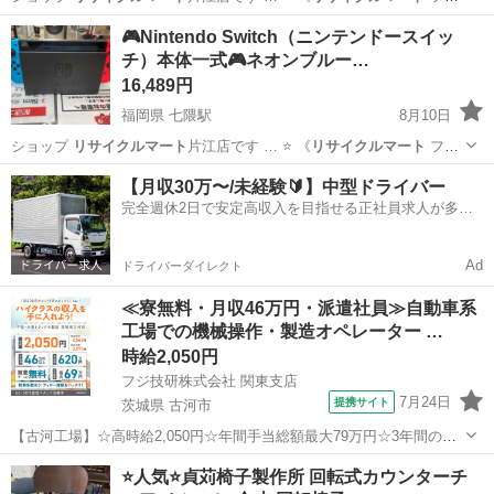
スタ … 店舗名】
リサイクルマート
片江店 … 相談は 「
リサイクルマ
福岡
福岡市
七隈駅
テレビゲーム
🎮Nintendo Switch（ニンテンドースイッ
ート
フェスタ」…
チ）本体一式🎮ネオンブルー…
16,489円
福岡県 七隈駅
8月10日
ショップ
リサイクルマート
片江店です … ️⭐️ 《
リサイクルマート
フェ
スタ … 店舗名】
リサイクルマート
片江店 … 相談は 「
リサイクルマ
福岡
福岡市
七隈駅
テレビゲーム
【月収30万〜/未経験🔰】中型ドライバー
ート
フェスタ」…
完全週休2日で安定高収入を目指せる正社員求人が多
数！
Ad
ドライバーダイレクト
≪寮無料・月収46万円・派遣社員≫自動車系
工場での機械操作・製造オペレーター …
時給2,050円
フジ技研株式会社 関東支店
7月24日
提携サイト
茨城県 古河市
【古河工場】☆高時給2,050円☆年間手当総額最大79万円☆3年間の手
当総額169万円☆年収630万円可☆寮費無料☆大手トラックメーカーで
茨城
古河市
その他
⭐️人気⭐️貞苅椅子製作所 回転式カウンターチ
の組立組付のお仕事☆自動車業界経験者積極採用中！！【20代でも年