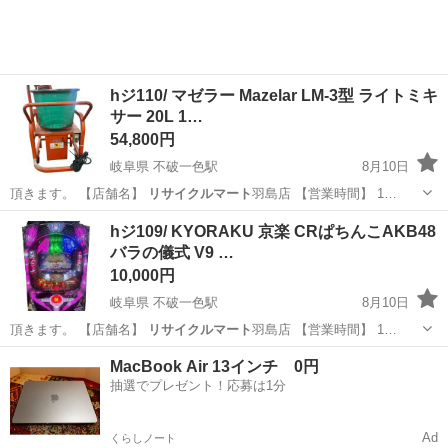
hジ110/ マゼラー Mazelar LM-3型 ライトミキ
サー 20L 1…
54,800円
岐阜県 不破一色駅
8月10日
頂きます。 【店舗名】
リサイクルマート
羽島店 【営業時間】 1…
岐阜
羽島市
不破一色駅
その他
hジ109/ KYORAKU 京楽 CRぱちんこAKB48
バラの儀式 V9 …
10,000円
岐阜県 不破一色駅
8月10日
頂きます。 【店舗名】
リサイクルマート
羽島店 【営業時間】 1…
岐阜
羽島市
不破一色駅
タイヤ、ホイール
バラ
MacBook Air 13インチ 0円
抽選でプレゼント！応募は1分
Ad
くらしノート