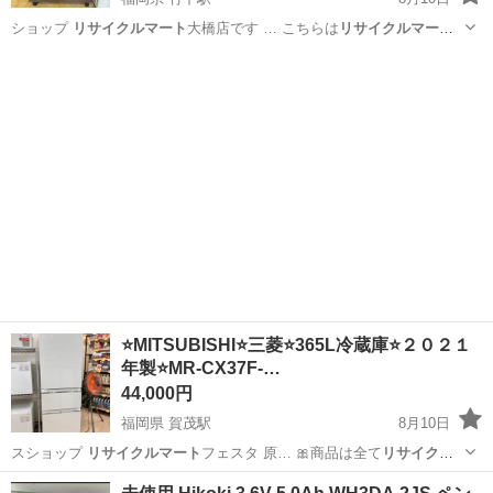
ショップ
リサイクルマート
大橋店です … こちらは
リサイクルマート
大橋店にて店… ります。
リサイクルマート
大橋店では、… 索♪↓ 《
リ
福岡
福岡市
竹下駅
キッチン家電
リサイクルマート
サイクルマート
フェスタ … 店舗名】
リサイクルマート
大橋店 … 相
談...
⭐MITSUBISHI⭐三菱⭐365L冷蔵庫⭐２０２１
年製⭐MR-CX37F-…
44,000円
福岡県 賀茂駅
8月10日
スショップ
リサイクルマート
フェスタ 原… 🎀商品は全て
リサイクル
マート
原店店頭での… 舗情報🏢
リサイクルマート
原店 福… のご相談
福岡
福岡市
賀茂駅
キッチン家電
店舗