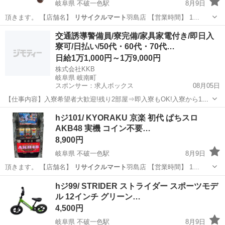
岐阜県 不破一色駅
8月9日
頂きます。 【店舗名】
リサイクルマート
羽島店 【営業時間】 1…
岐阜
羽島市
不破一色駅
生活家電
交通誘導警備員/寮完備/家具家電付き/即日入
寮可/日払い/50代・60代・70代…
ベガコーポレーション
日給1万1,000円～1万9,000円
株式会社KKB
岐阜県 岐南町
スポンサー：求人ボックス
08月05日
【仕事内容】入寮希望者大歓迎!残り2部屋⇒即入寮もOK!入寮から1ヶ
月間寮費無料 最大日給19,000円も可! <募集情報> 即入寮も可能です!
アルバイト・パート
hジ101/ KYORAKU 京楽 初代 ぱちスロ
入寮希望者大歓迎 残り<3部屋>なのでご応募はお早めに! 入寮から1ヶ
AKB48 実機 コイン不要…
月間は寮費も無...
8,900円
岐阜県 不破一色駅
8月9日
頂きます。 【店舗名】
リサイクルマート
羽島店 【営業時間】 1…
岐阜
羽島市
不破一色駅
その他
ぱち
hジ99/ STRIDER ストライダー スポーツモデ
ル 12インチ グリーン…
4,500円
岐阜県 不破一色駅
8月9日