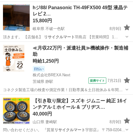
岐阜
羽島市
不破一色駅
テレビ
hジ88/ Panasonic TH-49FX500 49型 液晶テ
レビ 2…
15,800円
岐阜県 不破一色駅
8月9日
頂きます。 【店舗名】
リサイクルマート
羽島店 【営業時間】 1…
岐阜
羽島市
不破一色駅
テレビ
≪月収22万円・派遣社員≫機械操作・製造補
助
時給1,250円
日払い
株式会社BREXA Next
7月21日
提携サイト
茨城県 静駅
コネクタ製造工場の検査や測定作業！日勤専属＆土日祝休み＆年間休
日128日★クリーンルーム内作業★マイカー通勤OK＆無料駐車場あり
茨城
常陸大宮市
静駅
その他
【引き取り限定】スズキ ジムニー 純正 16イ
★就業先食堂利用可！日払い制度あり！《茨城県常陸大宮市》 人気の
ンチアルミホイール & ブリヂス…
工場のお仕事 ◇コネクタ製造工...
40,000円
山口県 妻崎駅
8月9日
問い合わせください。 『質屋
リサイクルマート
宇部店』 〒759-0204…