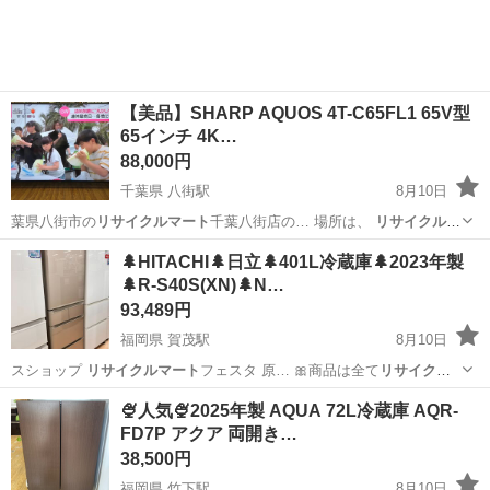
収500万円が目指せる...
【美品】SHARP AQUOS 4T-C65FL1 65V型
65インチ 4K…
88,000円
千葉県 八街駅
8月10日
葉県八街市の
リサイクルマート
千葉八街店の… 場所は、
リサイクルマ
ート
千葉八街店 …
千葉
八街市
八街駅
テレビ
65インチ
🌲HITACHI🌲日立🌲401L冷蔵庫🌲2023年製
🌲R-S40S(XN)🌲N…
93,489円
福岡県 賀茂駅
8月10日
スショップ
リサイクルマート
フェスタ 原… 🎀商品は全て
リサイクル
マート
原店店頭での… 舗情報🏢
リサイクルマート
原店 福… のご相談
福岡
福岡市
賀茂駅
キッチン家電
店舗
🍨人気🍨2025年製 AQUA 72L冷蔵庫 AQR-
は「
リサイクルマート
フェスタ」…
FD7P アクア 両開き…
38,500円
福岡県 竹下駅
8月10日