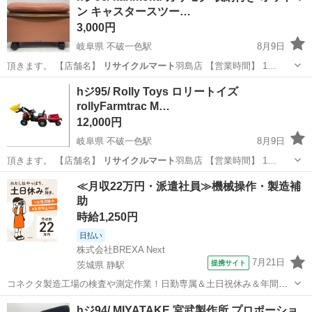
ン キャスタースツー…
3,000円
岐阜県 不破一色駅
8月9日
頂きます。 【店舗名】
リサイクルマート
羽島店 【営業時間】 1…
岐阜
羽島市
不破一色駅
椅子
karimoku
hジ95/ Rolly Toys ロリートイズ
rollyFarmtrac M…
12,000円
岐阜県 不破一色駅
8月9日
頂きます。 【店舗名】
リサイクルマート
羽島店 【営業時間】 1…
岐阜
羽島市
不破一色駅
おもちゃ
ロリートイズ
≪月収22万円・派遣社員≫機械操作・製造補
助
時給1,250円
日払い
株式会社BREXA Next
7月21日
提携サイト
茨城県 静駅
コネクタ製造工場の検査や測定作業！日勤専属＆土日祝休み＆年間休
日128日★クリーンルーム内作業★マイカー通勤OK＆無料駐車場あり
茨城
常陸大宮市
静駅
その他
hジ94/ MIYATAKE 宮武製作所 プロポーショ
★就業先食堂利用可！日払い制度あり！《茨城県常陸大宮市》 人気の