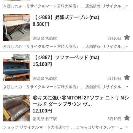
き渡しのみ（
リサイクルマート
宮崎大塚店）… 店舗情報
リサイクルマ
ート
宮崎大塚店 …
宮崎
宮崎市
宮崎駅
生活家電
【ジ888】昇降式テーブル (ma)
8,580円
宮崎県 宮崎駅
8月10日
き渡しのみ（
リサイクルマート
宮崎大塚店）… 店舗情報
リサイクルマ
ート
宮崎大塚店 …
宮崎
宮崎市
宮崎駅
テーブル
d払い
【ジ887】ソファーベッド (ma)
15,180円
宮崎県 宮崎駅
8月10日
き渡しのみ（
リサイクルマート
宮崎大塚店）… 店舗情報
リサイクルマ
ート
宮崎大塚店 …
宮崎
宮崎市
宮崎駅
ソファ
ソファー
😎キズに強い😎NITORI 2Pソファ ニトリ Nシ
ールド ダークブラウン ヴ…
12,100円
福岡県 竹下駅
8月10日
ショップ
リサイクルマート
大橋店です … こちらは
リサイクルマート