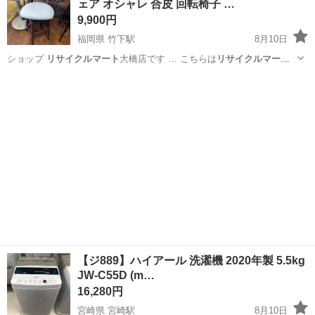
ェア オシャレ 合皮 回転椅子 …
収500万円が目指せる...
9,900円
福岡県 竹下駅
8月10日
ショップ
リサイクルマート
大橋店です … こちらは
リサイクルマート
大橋店にて店… ます。
リサイクルマート
大橋店では、… 索♪↓ 《
リサ
福岡
福岡市
竹下駅
椅子
イクルマート
フェスタ … 店舗名】
リサイクルマート
大橋店 … 相
談...
【ジ889】ハイアール 洗濯機 2020年製 5.5kg
JW-C55D (m…
16,280円
宮崎県 宮崎駅
8月10日