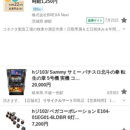
時給1,250円
日払い
株式会社BREXA Next
7月21日
提携サイト
茨城県 静駅
コネクタ製造工場の検査や測定作業！日勤専属＆土日祝休み＆年間休
日128日★クリーンルーム内作業★マイカー通勤OK＆無料駐車場あり
茨城
常陸大宮市
静駅
その他
★就業先食堂利用可！日払い制度あり！《茨城県常陸大宮市》 人気の
工場のお仕事 ◇コネクタ製造工...
hジ103/ Sammy サミー パチスロ北斗の拳 転
生の章 5号機 実機 コ…
20,000円
岐阜県 不破一色駅
8月9日
頂きます。 【店舗名】
リサイクルマート
羽島店 【営業時間】 1…
岐阜
羽島市
不破一色駅
その他
5号機
hジ102/ ベガコーポレーション E104-
01EG01-6LDBR 6灯…
7,200円