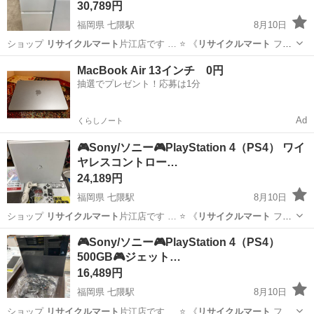
30,789円
福岡県 七隈駅
8月10日
ショップ
リサイクルマート
片江店です … ️⭐️ 《
リサイクルマート
フェ
スタ … 店舗名】
リサイクルマート
片江店 … 相談は 「
リサイクルマ
福岡
福岡市
七隈駅
キッチン家電
MacBook Air 13インチ 0円
ート
フェスタ」…
抽選でプレゼント！応募は1分
Ad
くらしノート
🎮Sony/ソニー🎮PlayStation 4（PS4） ワイ
ヤレスコントロー…
24,189円
福岡県 七隈駅
8月10日
ショップ
リサイクルマート
片江店です … ️⭐️ 《
リサイクルマート
フェ
スタ … 店舗名】
リサイクルマート
片江店 … 相談は 「
リサイクルマ
福岡
福岡市
七隈駅
テレビゲーム
コントローラー
🎮Sony/ソニー🎮PlayStation 4（PS4）
ート
フェスタ」…
500GB🎮ジェット…
16,489円
福岡県 七隈駅
8月10日
ショップ
リサイクルマート
片江店です … ️⭐️ 《
リサイクルマート
フェ