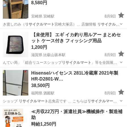
8,580円
宮崎県 宮崎駅
8月9日
き渡しのみ（
リサイクルマート
宮崎大塚店）… 店舗情報
リサイクルマ
ート
宮崎大塚店 …
宮崎
宮崎市
宮崎駅
収納家具
レンジ
【未使用】 エギ イカ釣り用ルアー まとめセ
ット ケース付き フィッシング用品
1,200円
滋賀県 比叡山坂本駅
8月9日
んてい局」「総合リユースショップ
リサイクルマート
」等を全国展開
する「FTCチェー…
滋賀
大津市
比叡山坂本駅
その他
エギ
Hisense/ハイセンス 281L冷蔵庫 2021年製
HR-D2801-W…
38,500円
福岡県 酒殿駅
8月9日
ショップ
リサイクルマート
志免店です … こちらは
リサイクルマート
志免店にて店…
リサイクルマート
志免店では、… *** 《
リサイクルマ
福岡
糟屋郡
酒殿駅
キッチン家電
リサイクルマート
≪月収22万円・派遣社員≫機械操作・製造補
ート
フェスタ … 店舗名】
リサイクルマート
志免店 … 相談...
助
時給1,250円