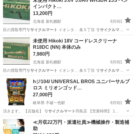
未使用 Hikoki 3.6V 5.0Ah WH3DA 2JS ペン
は「
リサイクルマート
フェスタ」…
インパクト…
13,200円
北海道 新札幌駅
8月9日
区の買取専門
リサイクルマート
イオンタ… 条５丁目
リサイクルマー
ト
イオンタウン…
北海道
札幌市
新札幌駅
その他
未使用 Hikoki 18V コードレスクリーナ
R18DC (NN) 本体のみ
7,980円
北海道 新札幌駅
8月9日
区の買取専門
リサイクルマート
イオンタ… 条５丁目
リサイクルマー
ト
イオンタウン…
北海道
札幌市
新札幌駅
生活家電
hジ104/ UNIVERSAL BROS ユニバーサルブ
ロス ミリオンゴッド…
27,000円
岐阜県 不破一色駅
8月9日
頂きます。 【店舗名】
リサイクルマート
羽島店 【営業時間】 1…
岐阜
羽島市
不破一色駅
その他
ミリオンゴッド
≪月収22万円・派遣社員≫機械操作・製造補
助