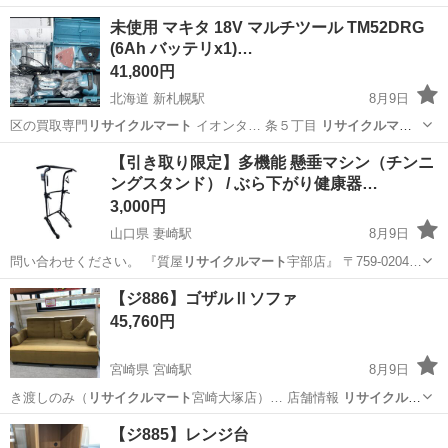
山口
宇部市
妻崎駅
タイヤ、ホイール
未使用 マキタ 18V マルチツール TM52DRG
(6Ah バッテリx1)…
41,800円
北海道 新札幌駅
8月9日
区の買取専門
リサイクルマート
イオンタ… 条５丁目
リサイクルマー
ト
イオンタウン…
北海道
札幌市
新札幌駅
その他
18V
【引き取り限定】多機能 懸垂マシン（チンニ
ングスタンド） / ぶら下がり健康器…
3,000円
山口県 妻崎駅
8月9日
問い合わせください。 『質屋
リサイクルマート
宇部店』 〒759-0204…
山口
宇部市
妻崎駅
フィットネス、トレーニング
【ジ886】ゴザルⅡソファ
チンニング
45,760円
宮崎県 宮崎駅
8月9日
き渡しのみ（
リサイクルマート
宮崎大塚店）… 店舗情報
リサイクルマ
ート
宮崎大塚店 …
宮崎
宮崎市
宮崎駅
ソファ
【ジ885】レンジ台