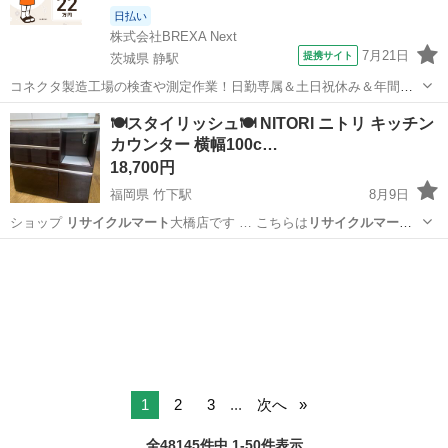
日払い
株式会社BREXA Next
7月21日
提携サイト
茨城県 静駅
コネクタ製造工場の検査や測定作業！日勤専属＆土日祝休み＆年間休
日128日★クリーンルーム内作業★マイカー通勤OK＆無料駐車場あり
茨城
常陸大宮市
静駅
その他
🍽️スタイリッシュ🍽️ NITORI ニトリ キッチン
★就業先食堂利用可！日払い制度あり！《茨城県常陸大宮市》 人気の
カウンター 横幅100c…
工場のお仕事 ◇コネクタ製造工...
18,700円
福岡県 竹下駅
8月9日
ショップ
リサイクルマート
大橋店です … こちらは
リサイクルマート
大橋店にて店… す。
リサイクルマート
大橋店では、… 索♪↓ 《
リサイ
福岡
福岡市
竹下駅
収納家具
リサイクルマート
クルマート
フェスタ … 店舗名】
リサイクルマート
大橋店 … 相談...
1
2
3
...
次へ
全48145件中 1-50件表示