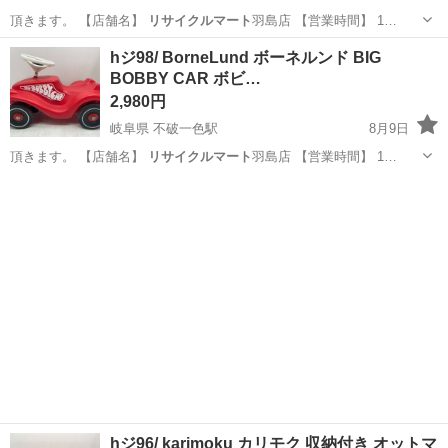
頂きます。 【店舗名】
リサイクルマート
羽島店 【営業時間】 1…
岐阜
羽島市
不破一色駅
その他
hジ98/ BorneLund ボーネルンド BIG
BOBBY CAR ボビ…
2,980円
岐阜県 不破一色駅
8月9日
頂きます。 【店舗名】
リサイクルマート
羽島店 【営業時間】 1…
岐阜
羽島市
不破一色駅
おもちゃ
hジ96/ karimoku カリモク 収納付き オットマ