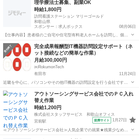
理学療法士募集、副業OK
長けている等能力によっては850〜1000円スタートも。 諸条件は面談
時給1,800円
にて。 当社ホームペ...
訪問看護ステーション マリーゴールド
和歌山県
スポンサー：求人ボックス
08月06日
【仕事内容】患者様のご自宅や住宅型有料老人ホームを訪問し、個々
のニーズに応じたリハビリテーションを提供します。運動療法や日常
アルバイト・パート
完全成果報酬型IT機器訪問設定サポート（ネ
生活動作の指導を通じて、患者様の機能回復をサポートします。 雇用
ット接続などの簡単な作業）
期間の定めはありません。 【経験・資格】<...
月給300,000円
㈱RokumonTech
有田市
11月24日
近畿を中心に、パソコンやその他IT機器の訪問設定を行う会社です。
業務量増大の為、新規スタッフを大募集しております。まだまだ小さ
和歌山
有田市
その他
成果報酬型
アウトソーシングサービス会社でのＰＣ入れ
い会社ですが 我々と一緒に働きませんか！ 基本的なお仕事は、指定時
替え作業
間にお客様宅にご訪問...
時給1,200円
株式会社スタッフサービス 和歌山オフィス
1月27日
提携サイト
宮前駅
≪アウトソーシングサービス会社≫人気企業での就業★残業少なめで
無理なく働けます♪ 【お仕事の内容】新しいＰＣ入れ替え作業・
和歌山
和歌山市
宮前駅
その他