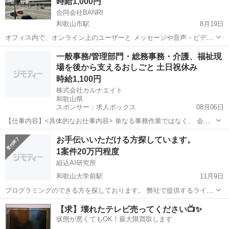
時給1,000円
合同会社BANRI
和歌山市駅
8月19日
オフィス内で、オンライン上のユーザーと メッセージや音声・ビデオ
通話で楽しく交流していただくお仕事です。 会話テーマは自由！特別
和歌山
和歌山市
和歌山市駅
その他
オープニング
一般事務/管理部門・総務事務・介護、福祉現
な知識や資格は必要ありません。 「人と話すのが好き」「人を楽しま
場を後から支えるおしごと 土日祝休み
せるのが得意」という方...
時給1,100円
株式会社カルナエイト
和歌山県
スポンサー：求人ボックス
08月06日
【仕事内容】<具体的なお仕事内容> 単なる事務作業ではなく、 会社
全体の業務効率化やルール整備など、 組織の基盤づくりにも携わって
アルバイト・パート
お手伝いいただける方探しています。
いただきます。 一般総務業務 ・来客、電話対応 ・備品、消耗品の管
1案件20万円程度
理、郵便物対応 ・社内マニュアルや...
組込AI研究所
和歌山大学前駅
11月9日
プログラミングのできる方を探しております。 弊社で提供するライブ
ラリを使って Excel VBAのプログラムを作っていただくお仕事です。
和歌山
和歌山市
和歌山大学前駅
その他
Excel
【求】壊れたテレビ売ってください📺✨
ローコードで、できるようになっておりご理解いただければ短時間で
状態が悪くてもOK！最大限買取します
きるお仕事になって...