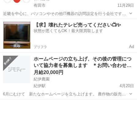
有田市
11月29日
近畿を中心に、パソコンやその他IT機器の訪問設定を行う会社です。
業務量増大の為、新規スタッフを大募集しております。まだまだ小さ
和歌山
有田市
その他
成果報酬型
【求】壊れたテレビ売ってください📺✨
い会社ですが 我々と一緒に働きませんか！ 基本的なお仕事は、指定時
状態が悪くてもOK！最大限買取します
間にお客様宅にご訪問...
Ad
プリフラ
ホームページの立ち上げ、その後の管理につ
いて協力者を募集します ＊お問い合わせ…
月給20,000円
紀伊農園
紀伊駅
4月20日
6月にむけて 新たなホームページを立ち上げます。 農作物の販売を
目的としたホームページです。 商品の詳しい説明、作物の成長過程を
和歌山
和歌山市
紀伊駅
その他
サツマイモ
紹介しながら、販売したいと考えています。 季節折々の旬な作物の販
売、注文者との連絡、出品者...