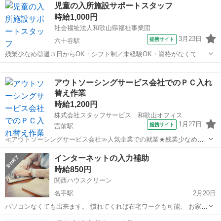
和歌山
和歌山市
六十谷駅
その他
児童の入所施設サポートスタッフ
達（生活・療育）を行うことにより、 社会適応力を養い、自立・自
時給1,000円
活・地域生活に 必要な知識と技...
社会福祉法人和歌山県福祉事業団
3月23日
提携サイト
六十谷駅
残業少なめ◎週３日からOK・シフト制／未経験OK・資格がなくても
挑戦できるお仕事♪ 主に知的障がいのある児童の発達段階に 応じた発
和歌山
和歌山市
六十谷駅
その他
達（生活・療育）を行うことにより、 社会適応力を養い、自立・自
アウトソーシングサービス会社でのＰＣ入れ
活・地域生活に 必要な知識と技...
替え作業
時給1,200円
株式会社スタッフサービス 和歌山オフィス
1月27日
提携サイト
宮前駅
≪アウトソーシングサービス会社≫人気企業での就業★残業少なめで
無理なく働けます♪ 【お仕事の内容】新しいＰＣ入れ替え作業・
和歌山
和歌山市
宮前駅
その他
インターネットの入力補助
開梱・セットアップ・インストール・キッティング(マニュアルあり)、
時給850円
完了後のＰＣの梱包、ＰＣ回収後...
関西ハウスクリーン
名手駅
2月20日
パソコンなくても出来ます。 慣れてくれば在宅ワークも可能。 お家時
間を過ごしながら隙間でバイトできます。 試用期間あり。 パソコン等
和歌山
紀の川市
名手駅
その他
隙間