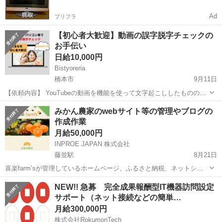
Ad
プリフラ
【初心者大歓迎】動画の誤字脱字チェックの
お手伝い
日給10,000円
Bistyoreria
橋本市
9月11日
【依頼内容】 YouTubeの動画を機能を使って文字起こししたものの誤
字脱字チェックになります。 文字起こしソフトを使っているため、ほ
和歌山
橋本市
その他
誤字脱字
みかん農家のwebサイト等の管理やブログの
ぼ文字起こしされたものになります。 誤字脱字を修正をお願いしま
作成作業
す。 動画の長さは10分〜...
月給50,000円
INPROE JAPAN 株式会社
藤並駅
8月21日
喜楽farm’sが管理しているホームページ、ふるさと納税、ネットショ
ップなどのサイトやAmebaブログの更新作業をしてもらいます。 慣れ
和歌山
有田郡
藤並駅
その他
みかん
NEW!! 急募 完全成果報酬型IT機器訪問設定
れば、自宅で可能で勤務時間も自由。 ブログの更新や公式ラインのお
サポート（ネット接続などの簡単…
知らせは週一で配信をお願...
月給300,000円
株式会社RokumonTech