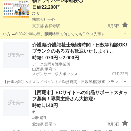
物ドライバー✨未経験⭕️
日給22,200円
株式会社一心
東京都 吉祥寺駅
8月6日
い方 ➡️8:30-21:00の間、
隙間
時間で何しててもOK❗️ ↪️先輩ド…
東京
三鷹市
吉祥寺駅
物流
置き配
介護職/介護福祉士/勤務時間・日数等相談OK/
ブランクのある方も歓迎いたします/…
時給1,070円～2,000円
アーク訪問介護事業所
山梨県 甲府市
スポンサー：求人ボックス
07月22日
【仕事内容】<オススメポイント> 勤務時間・日数等相談OK ブランク
のある方も歓迎いたします 扶養内勤務も可!隙間時間を活用して家庭と
アルバイト・パート
【西尾市】ECサイトへの出品サポートスタッ
の両立が可能です!! <主な業務内容> 利用者様のお宅を訪問して生活援
フ募集！専業主婦さん大歓迎♪
助、身体介護等 【経験・資...
時給1,140円
堀田瑠生
愛知県 西尾市
8月6日