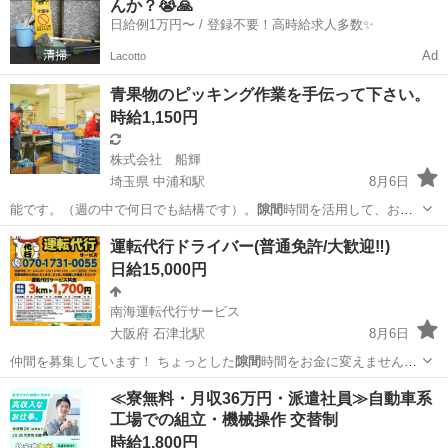
んか？😭🙏
ことは一...
日給例1万円〜 / 登録不要！高時給求人多数✨
Ad
Lacotto
青果物のピッキング作業を手伝って下さい。
時給1,150円
株式会社 船輝
埼玉県 中浦和駅
8月6日
能です。（週の中で何日でも結構です）。
隙間
時間を活用して、お小
遣いを稼ぎませんか…
埼玉
さいたま市
中浦和駅
仕分け
運転代行ドライバー(普通免許/大歓迎‼️)
日給15,000円
南海運転代行サービス
大阪府 石津北駅
8月6日
仲間を募集しています！ ちょっとした
隙間
時間をお金に変えません
か⁉️ まずは…
大阪
堺市
石津北駅
運転代行
歩合
≪寮無料・月収36万円・派遣社員≫自動車系
工場での組立・機械操作 交替制
時給1,800円