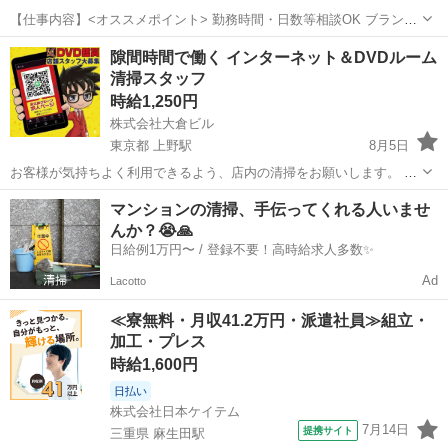
【仕事内容】<オススメポイント> 勤務時間・日数等相談OK ブランク
のある方も歓迎いたします 扶養内勤務も可!隙間時間を活用して家庭と
アルバイト・パート
隙間時間で働く インターネット＆DVDルーム
の両立が可能です!! <主な業務内容> 利用者様のお宅を訪問して生活援
清掃スタッフ
助、身体介護等 【経験・資...
時給1,250円
株式会社大倉ビル
東京都 上野駅
8月5日
お客様が気持ちよく利用できるよう、店内の清掃をお願いします。 難
しい作業はなく、未経験の方でもすぐに覚えられます！ 主な業務内容
東京
台東区
上野駅
清掃
スタッフ
マンションの清掃、手伝ってくれる人いませ
個室ブースの清掃・除菌 PC・モニター周りの拭き掃除 ゴミ回収・分
んか？😭🙏
別...
日給例1万円〜 / 登録不要！高時給求人多数✨
Ad
Lacotto
≪寮無料・月収41.2万円・派遣社員≫組立・
加工・プレス
時給1,600円
日払い
株式会社日本ケイテム
7月14日
提携サイト
三重県 麻生田駅