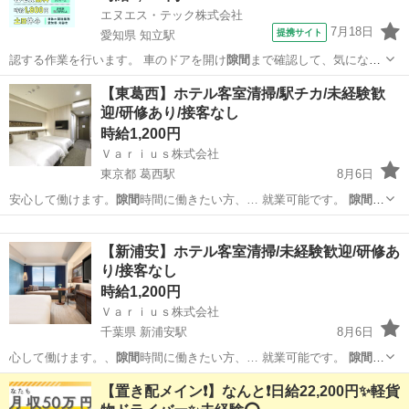
エヌエス・テック株式会社
7月18日
提携サイト
愛知県 知立駅
認する作業を行います。 車のドアを開け
隙間
まで確認して、気になる
所はシールを貼り…
愛知
刈谷市
知立駅
その他
【東葛西】ホテル客室清掃/駅チカ/未経験歓
迎/研修あり/接客なし
時給1,200円
Ｖａｒｉｕｓ株式会社
東京都 葛西駅
8月6日
安心して働けます。
隙間
時間に働きたい方、… 就業可能です。
隙間
時
間で働きたい方歓…
東京
江戸川区
葛西駅
清掃
客室
【新浦安】ホテル客室清掃/未経験歓迎/研修あ
り/接客なし
時給1,200円
Ｖａｒｉｕｓ株式会社
千葉県 新浦安駅
8月6日
心して働けます。、
隙間
時間に働きたい方、… 就業可能です。
隙間
時
間で働きたい方歓…
千葉
浦安市
新浦安駅
清掃
客室
【置き配メイン❗️】なんと❗️日給22,200円✨軽貨