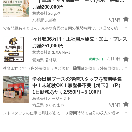
ー｜主婦・ママ活躍中｜声だけOK｜時給…
月給200,000円
株式会社SurgeX
京都府 京都市
8月3日
でも問題ありません。家事や育児の合間の
隙間
時間で、無理なく続け
られます。 …
京都
京都市
その他
ライバー
≪月収36万円・正社員≫組立・加工・プレス
月給251,000円
株式会社BREXA Next
7月10日
提携サイト
愛知県 若林駅
検査工程です （内外装検査→キズ検査→
隙間
確認検査→外装面検査）
【その他】 …
愛知
豊田市
若林駅
その他
学会出展ブースの準備スタッフを常時募集
中！未経験OK！履歴書不要【埼玉】（P）
1日勤務あたり2,550円～5,100円
株式会社オージャスト
埼玉県 さいたま市
8月3日
ントスタッフの仕事に興味がある！ ★
隙間
時間で自分の収入を増やし
たい！ ★社…
埼玉
さいたま市
イベントスタッフ
スタッフ