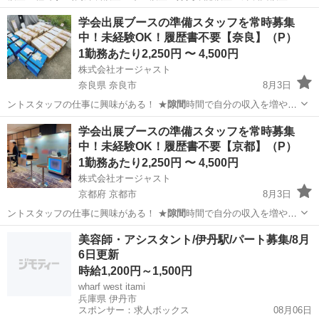
【その他】 …
愛知
豊田市
若林駅
その他
学会出展ブースの準備スタッフを常時募集
中！未経験OK！履歴書不要【奈良】（P）
1勤務あたり2,250円 〜 4,500円
株式会社オージャスト
奈良県 奈良市
8月3日
ントスタッフの仕事に興味がある！ ★
隙間
時間で自分の収入を増やし
たい！ ★社…
奈良
奈良市
イベントスタッフ
スタッフ
学会出展ブースの準備スタッフを常時募集
中！未経験OK！履歴書不要【京都】（P）
1勤務あたり2,250円 〜 4,500円
株式会社オージャスト
京都府 京都市
8月3日
ントスタッフの仕事に興味がある！ ★
隙間
時間で自分の収入を増やし
たい！ ★社…
京都
京都市
イベントスタッフ
スタッフ
美容師・アシスタント/伊丹駅/パート募集/8月
6日更新
時給1,200円～1,500円
wharf west itami
兵庫県 伊丹市
スポンサー：求人ボックス
08月06日