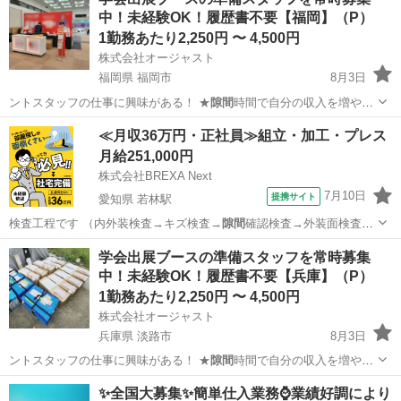
中！未経験OK！履歴書不要【福岡】（P）
1勤務あたり2,250円 〜 4,500円
株式会社オージャスト
福岡県 福岡市
8月3日
ントスタッフの仕事に興味がある！ ★
隙間
時間で自分の収入を増やし
たい！ ★社…
福岡
福岡市
イベントスタッフ
スタッフ
≪月収36万円・正社員≫組立・加工・プレス
月給251,000円
株式会社BREXA Next
7月10日
提携サイト
愛知県 若林駅
検査工程です （内外装検査→キズ検査→
隙間
確認検査→外装面検査）
【その他】 …
愛知
豊田市
若林駅
その他
学会出展ブースの準備スタッフを常時募集
中！未経験OK！履歴書不要【兵庫】（P）
1勤務あたり2,250円 〜 4,500円
株式会社オージャスト
兵庫県 淡路市
8月3日
ントスタッフの仕事に興味がある！ ★
隙間
時間で自分の収入を増やし
たい！ ★社…
兵庫
淡路市
イベントスタッフ
スタッフ
✨全国大募集✨簡単仕入業務⌚️業績好調により