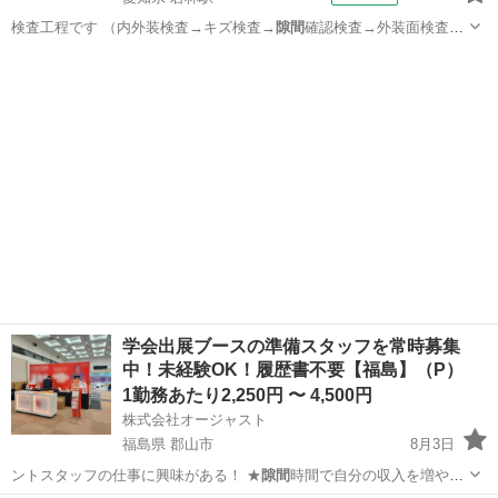
検査工程です （内外装検査→キズ検査→
隙間
確認検査→外装面検査）
【その他】 …
愛知
豊田市
若林駅
その他
学会出展ブースの準備スタッフを常時募集
中！未経験OK！履歴書不要【福島】（P）
1勤務あたり2,250円 〜 4,500円
株式会社オージャスト
福島県 郡山市
8月3日
ントスタッフの仕事に興味がある！ ★
隙間
時間で自分の収入を増やし
たい！ ★社…