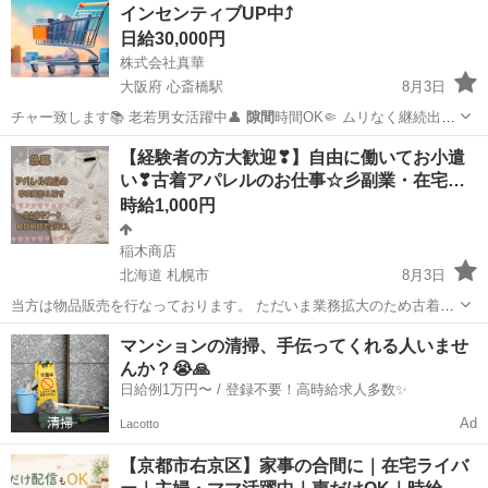
インセンティブUP中⤴️
日給30,000円
株式会社真華
大阪府 心斎橋駅
8月3日
チャー致します📚 老若男女活躍中👤
隙間
時間OK🤏 ムリなく継続出来
る方大歓迎…
大阪
大阪市
心斎橋駅
その他
スタッフ
【経験者の方大歓迎❣】自由に働いてお小遣
い❣古着アパレルのお仕事☆彡副業・在宅…
時給1,000円
稲木商店
北海道 札幌市
8月3日
当方は物品販売を行なっております。 ただいま業務拡大のため古着の
撮影〜梱包までしていただける方を募集しております❣ 作業は撮影・
北海道
札幌市
その他
古着
マンションの清掃、手伝ってくれる人いませ
梱包のみ！ お気軽にお問合せ下さい🤗 在宅でできるので、 皆さんそ
んか？😭🙏
れぞれ自...
日給例1万円〜 / 登録不要！高時給求人多数✨
Ad
Lacotto
【京都市右京区】家事の合間に｜在宅ライバ