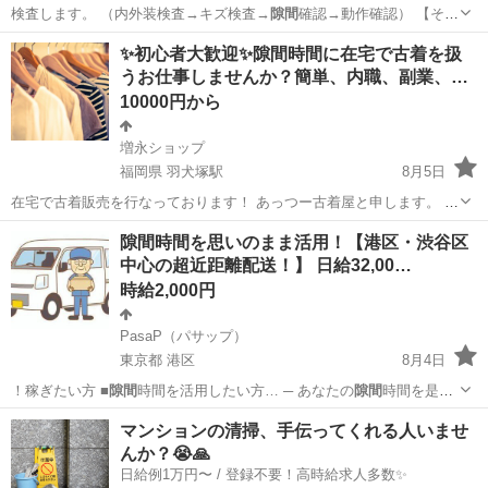
検査します。 （内外装検査→キズ検査→
隙間
確認→動作確認） 【その
他】 ・完成…
三重
いなべ市
麻生田駅
その他
✨初心者大歓迎✨隙間時間に在宅で古着を扱
うお仕事しませんか？簡単、内職、副業、…
10000円から
増永ショップ
福岡県 羽犬塚駅
8月5日
在宅で古着販売を行なっております！ あっつー古着屋と申します。 た
だいま、古着を扱うお仕事などをしていただける方を女性限定で募集
福岡
八女市
羽犬塚駅
アパレル
古着
隙間時間を思いのまま活用！【港区・渋谷区
しております！ ※メッセージや通話にてサポートをしていきます！ 働
中心の超近距離配送！】 日給32,00…
きやすい環境を整えてお...
時給2,000円
PasaP（パサップ）
東京都 港区
8月4日
！稼ぎたい方 ■
隙間
時間を活用したい方… ─ あなたの
隙間
時間を是非
ご活用く…
東京
港区
ドライバー
業務委託契約
マンションの清掃、手伝ってくれる人いませ
んか？😭🙏
日給例1万円〜 / 登録不要！高時給求人多数✨