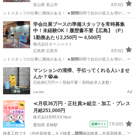
富山県 富山市
8月3日
ントスタッフの仕事に興味がある！ ★
隙間
時間で自分の収入を増やし
たい！ ★社…
富山
富山市
イベントスタッフ
スタッフ
学会出展ブースの準備スタッフを常時募集
中！未経験OK！履歴書不要【広島】（P）
1勤務あたり2,250円 〜 4,500円
株式会社オージャスト
広島県 広島市
8月3日
ントスタッフの仕事に興味がある！ ★
隙間
時間で自分の収入を増やし
たい！ ★社…
広島
広島市
イベントスタッフ
スタッフ
マンションの清掃、手伝ってくれる人いませ
んか？😭🙏
日給例1万円〜 / 登録不要！高時給求人多数✨
Ad
Lacotto
≪月収36万円・正社員≫組立・加工・プレス
月給251,000円
株式会社BREXA Next
7月10日
提携サイト
愛知県 若林駅
検査工程です （内外装検査→キズ検査→
隙間
確認検査→外装面検査）