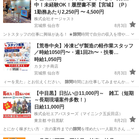
中！未経験OK！履歴書不要【宮城】（P）
1勤務あたり2,250円 〜 4,500円
株式会社オージャスト
宮城県 仙台市
8月3日
ントスタッフの仕事に興味がある！ ★
隙間
時間で自分の収入を増やし
たい！ ★社…
宮城
仙台市
イベントスタッフ
スタッフ
【荒巻中央】冷凍ピザ製造の軽作業スタッフ
／時給1050円〜・週1回2h〜・扶養…
時給1,050円
カタクチ商店
宮城県 仙台市
8月3日
ィーを見た」とお伝えください。
隙間
時間にお仕事してみませんか？
ご応募お待…
宮城
仙台市
工場
スタッフ
【中目黒】日払い@11,000円～ 雑工（短期
～長期現場案件多数！）
日給11,000円
株式会社エアバスターズ（マイニンク五反田店）
東京都 中目黒駅
8月2日
とにかく稼ぎたい方 ・次の案件までの
隙間
を埋めたい一人親方さん ・
Wワークで…
東京
目黒区
中目黒駅
建築
短期