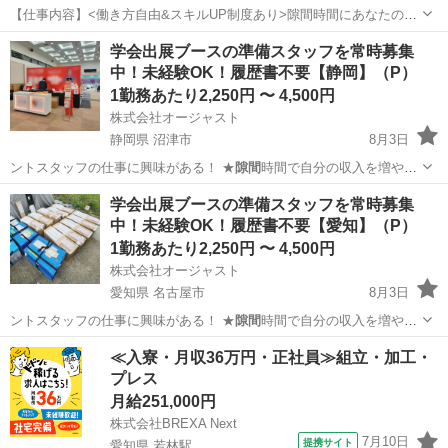
【仕事内容】<働き方自由&スキルUP制度あり>隙間時間にあなたのス
キルが活かされる 箕面伊丹 <募集職種> 美容師 <仕事内容> アシスタ
アルバイト・パート
学会出展ブースの準備スタッフを常時募集
ントの業務全般 レッスンは各スタイリストが親身にしっかりサポート
中！未経験OK！履歴書不要【静岡】（P）
確かな技術を身に着けられる...
1勤務あたり2,250円 〜 4,500円
株式会社オージャスト
静岡県 沼津市
8月3日
ントスタッフの仕事に興味がある！ ★
隙間
時間で自分の収入を増やし
たい！ ★社…
静岡
沼津市
イベントスタッフ
スタッフ
学会出展ブースの準備スタッフを常時募集
中！未経験OK！履歴書不要【愛知】（P）
1勤務あたり2,250円 〜 4,500円
株式会社オージャスト
愛知県 名古屋市
8月3日
ントスタッフの仕事に興味がある！ ★
隙間
時間で自分の収入を増やし
たい！ ★社…
愛知
名古屋市
イベントスタッフ
スタッフ
≪入寮・月収36万円・正社員≫組立・加工・
プレス
月給251,000円
株式会社BREXA Next
7月10日
提携サイト
愛知県 若林駅