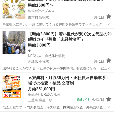
時給1500円〜
株式会社バブルス
東京都 新宿駅
8月1日
事業拡大に伴い、一緒に働いてくれる仲間を募集中です✨ チェックア
ウトしたお部屋を、次のゲスト様が快適に過ごせるよう整えるお仕事
東京
新宿区
新宿駅
清掃
Google
【時給3,800円】若い世代が繋ぐ次世代型の沖
です☺️物件にある掃除道具で対応可能⭕️ ｢自分のペースで仕事を進め
縄戦ガイド募集「未経験者可」
たい方｣｢スキマ時間を有効...
時給3,800円
NPO法人 自然体験学校
沖縄県 小禄駅
8月1日
識を得ることができる ・仕事の休みや
隙間
時間が有意義になる ・戦争
を次の世代…
沖縄
那覇市
小禄駅
その他
NPO法人
≪寮無料・月収36万円・正社員≫自動車系工
場での検査・検品 交替制
月給251,000円
株式会社BREXA Next
4月17日
提携サイト
三重県 麻生田駅
検査工程です （内外装検査→キズ検査→
隙間
確認検査→外装面検査）
【その他】 …