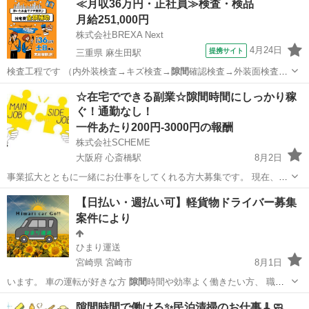
≪月収36万円・正社員≫検査・検品
月給251,000円
株式会社BREXA Next
4月24日
提携サイト
三重県 麻生田駅
検査工程です （内外装検査→キズ検査→
隙間
確認検査→外装面検査）
【その他】 …
三重
いなべ市
麻生田駅
その他
☆在宅でできる副業☆隙間時間にしっかり稼
ぐ！通勤なし！
一件あたり200円‐3000円の報酬
株式会社SCHEME
大阪府 心斎橋駅
8月2日
事業拡大とともに一緒にお仕事をしてくれる方大募集です。 現在、お
家で育児をしながらお仕事をしたいママさんから、別事業をされてい
大阪
大阪市
心斎橋駅
その他
給料
【日払い・週払い可】軽貨物ドライバー募集
る事業者の方まで幅広くかかわっていただいております。 弊社はメル
案件により
カリ、ヤフー、BASE...
ひまり運送
宮崎県 宮崎市
8月1日
います。 車の運転が好きな方
隙間
時間や効率よく働きたい方、 職場
での…
宮崎
宮崎市
ドライバー
貨物
隙間時間で働ける✨民泊清掃のお仕事🧹🧼