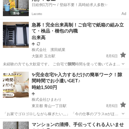
日給例1万円〜 / 登録不要！高時給求人多数✨
Ad
Lacotto
急募！完全出来高制！ご自宅で紙箱の組み立
て・検品・梱包の内職
出来高
株式会社 濱田紙業
大阪府 玉出駅
8月6日
未経験の方でも大歓迎です。 ご自宅で
隙間
時間を使って働いてみませ
んか？ …
大阪
大阪市
玉出駅
その他
給料
✨完全在宅✨入力するだけの簡単ワーク！隙
間時間でお小遣いGET♪
時給1,500円
株式会社ひまわり
東京都 青山一丁目駅
8月6日
「お家でゴロゴロしながら稼ぎたい,,,」 「今の仕事のプラスαがほし
い！」 そんな方にぴったりのお仕事です！ 【どんなお仕事？】 PCや
東京
港区
青山一丁目駅
経理
スタッフ
マンションの清掃、手伝ってくれる人いませ
スマホで、決まった内容を入力するだけの簡単なお仕事です。 難しい