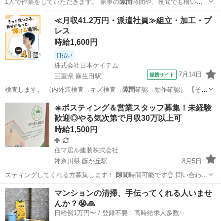
1人で作業をしていただきます。 家事の
隙間
時間や、夜間でも構いま
せん。 小さなお…
愛知
西尾市
その他
スタッフ
≪月収41.2万円・派遣社員≫組立・加工・プ
レス
時給1,600円
日払い
株式会社日本ケイテム
7月14日
提携サイト
三重県 麻生田駅
検査します。 （内外装検査→キズ検査→
隙間
確認→動作確認） 【その
他】 ・完成…
三重
いなべ市
麻生田駅
その他
☀️ポスティング＆営業スタッフ募集！未経験
歓迎◎やる気次第で月収30万以上可
時給1,500円
住マ居ル建装株式会社
神奈川県 藤が丘駅
8月5日
スティングしてくれる方募集します！
隙間
時間可能です👌 問い合わせ
件数に応じ…
神奈川
横浜市
藤が丘駅
ポスティング
スタッフ
マンションの清掃、手伝ってくれる人いませ
んか？😭🙏
日給例1万円〜 / 登録不要！高時給求人多数✨