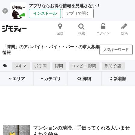
アプリならお得な情報を見逃さない！
インストール
アプリで開く
全国
検索
ログイン
投稿
「隙間」のアルバイト・バイト・パートの求人募集
人気キーワード
情報
スキマ
片手間
隙間
コンビニ 隙間
隙間 介護
エリア
カテゴリ
詳細
新着順
マンションの清掃、手伝ってくれる人いませ
んか？😭🙏