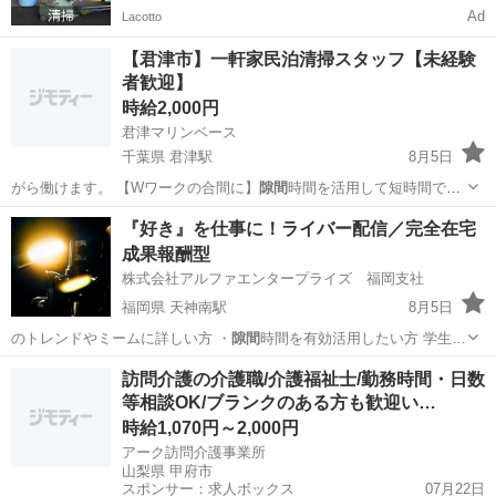
Ad
Lacotto
【君津市】一軒家民泊清掃スタッフ【未経験
者歓迎】
時給2,000円
君津マリンベース
千葉県 君津駅
8月5日
がら働けます。 【Wワークの合間に】
隙間
時間を活用して短時間で働
けます。
千葉
君津市
君津駅
清掃
『好き』を仕事に！ライバー配信／完全在宅
成果報酬型
株式会社アルファエンタープライズ 福岡支社
福岡県 天神南駅
8月5日
のトレンドやミームに詳しい方 ・
隙間
時間を有効活用したい方 学生…
福岡
福岡市
天神南駅
その他
ライバー
訪問介護の介護職/介護福祉士/勤務時間・日数
等相談OK/ブランクのある方も歓迎い…
時給1,070円～2,000円
アーク訪問介護事業所
山梨県 甲府市
スポンサー：求人ボックス
07月22日