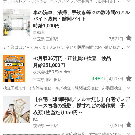
ホテル内レストランのモーニングスタッフの募集♫ 【仕事内容】 •料
理の補助 •食器洗い（食洗機利用） などの簡単なお仕事です(^^) ※初
沖縄
那覇市
レストラン
スタッフ
車の洗車、清掃、手続き等々の数時間のアル
心者でも大歓迎‼️ ※早朝のお仕事なので、プライベートの時間も確保
バイト募集・隙間バイト
できます‼️
時給1,000円
自動車
埼玉県 三郷駅
7月31日
る作業はほとんどありませんので、空いた
隙間
時間でお小遣い稼ぎ感
覚でご応募ください…
埼玉
三郷市
三郷駅
その他
洗車
≪月収36万円・正社員≫検査・検品
月給251,000円
株式会社BREXA Next
4月17日
提携サイト
三重県 麻生田駅
検査工程です （内外装検査→キズ検査→
隙間
確認検査→外装面検査）
【その他】 …
三重
いなべ市
麻生田駅
その他
【在宅・隙間時間／ノルマ無し】自宅でレデ
ィース古着の撮影、採寸などの軽作業 子…
衣類1枚当たり150円～
KSF
茨城県 十王駅
7月31日
----------------------------------------------- ※ 初心者歓迎。女性の感性を活かせ