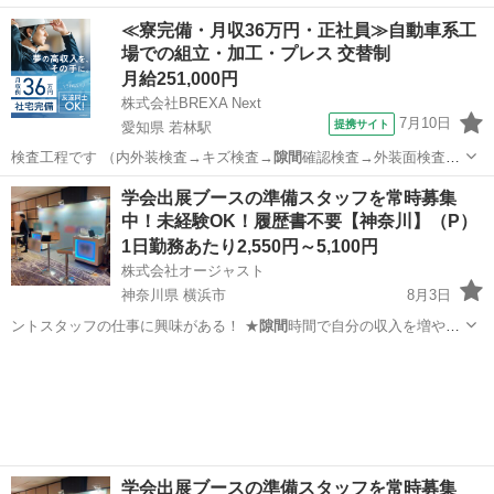
たい！ ★社…
大阪
大阪市
イベントスタッフ
スタッフ
≪寮完備・月収36万円・正社員≫自動車系工
場での組立・加工・プレス 交替制
月給251,000円
株式会社BREXA Next
7月10日
提携サイト
愛知県 若林駅
検査工程です （内外装検査→キズ検査→
隙間
確認検査→外装面検査）
【その他】 …
愛知
豊田市
若林駅
その他
学会出展ブースの準備スタッフを常時募集
中！未経験OK！履歴書不要【神奈川】（P）
1日勤務あたり2,550円～5,100円
株式会社オージャスト
神奈川県 横浜市
8月3日
ントスタッフの仕事に興味がある！ ★
隙間
時間で自分の収入を増やし
たい！ ★社…
神奈川
横浜市
イベントスタッフ
スタッフ
学会出展ブースの準備スタッフを常時募集