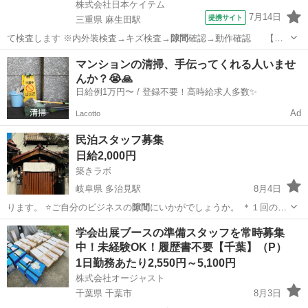
株式会社日本ケイテム
7月14日
提携サイト
三重県 麻生田駅
て検査します ※内外装検査→キズ検査→
隙間
確認→動作確認 【そ
の他】 ■完成…
三重
いなべ市
麻生田駅
その他
マンションの清掃、手伝ってくれる人いませ
んか？😭🙏
日給例1万円〜 / 登録不要！高時給求人多数✨
Ad
Lacotto
民泊スタッフ募集
日給2,000円
築きラボ
岐阜県 多治見駅
8月4日
ります。 ⭐️ご自分のビジネスの
隙間
にいかがでしょうか。 ＊１回の
ゴ…
岐阜
多治見市
多治見駅
その他
スタッフ
学会出展ブースの準備スタッフを常時募集
中！未経験OK！履歴書不要【千葉】（P）
1日勤務あたり2,550円～5,100円
株式会社オージャスト
千葉県 千葉市
8月3日