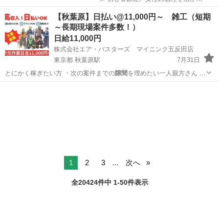
るお仕事です。 丁寧に作業いただける方を募集します。 趣旨にそ
茨城
日立市
十王駅
その他
フリマサイト
【秋葉原】日払い@11,000円～ 雑工（短期
ぐわないお問い合わせや、...
～長期現場案件多数！）
日給11,000円
株式会社エア・バスターズ マイニンク五反田店
東京都 秋葉原駅
7月31日
とにかく稼ぎたい方 ・次の案件までの
隙間
を埋めたい一人親方さん ・
Wワークで…
東京
千代田区
秋葉原駅
その他
短期
1
2
3
...
次へ
全20424件中 1-50件表示