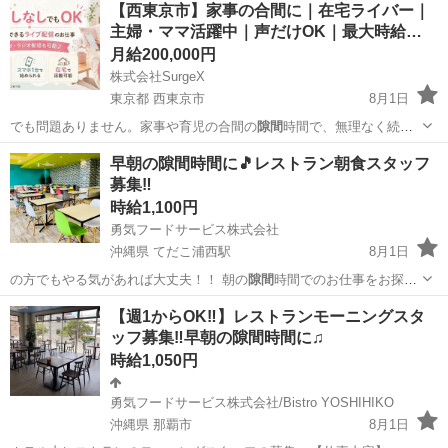
三重
いなべ市
麻生田駅
その他
【西東京市】家事の合間に｜在宅ライバー｜
主婦・ママ活躍中｜声だけOK｜最大時給…
月給200,000円
株式会社SurgeX
東京都 西東京市
8月1日
でも問題ありません。家事や育児の合間の
隙間
時間で、無理なく続け
られます。 …
東京
西東京市
その他
ライバー
早朝の隙間時間に🎵レストラン朝食スタッフ
募集‼️
時給1,100円
勇気フードサービス株式会社
沖縄県 てだこ浦西駅
8月1日
の方でもやる気があれば大丈夫！！ 朝の
隙間
時間でのお仕事をお探し
の方、お待ちして…
沖縄
名護市
てだこ浦西駅
レストラン
バイキング
【週1からOK‼️】レストランモーニングスタ
ッフ募集‼️早朝の隙間時間に♫
時給1,050円
勇気フードサービス株式会社/Bistro YOSHIHIKO
沖縄県 那覇市
8月1日