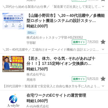
＼20代から始める製造のお仕事／ 「製造業で正社員として安定して働
きたい」 「モノづくりの技術を身につけて成長したい」 「大手メーカ
山口
周南市
その他
【山陽小野田市】＼20～40代活躍中／多機能
ーの現場で経験を積みたい」 長く腰を据えて働ける環境です！ 【こん
型ロボット搬送システムの設計スタッ…
な人なら絶対活躍できる！...
時給2,000円
日払い
株式会社ホットスタッフ宇部-HSZ93352
7月23日
提携サイト
宇部駅
＼20～40代活躍中／ 工場向けオーダーメイド機械の 設計エンジニア
募集◎ ・少人数の洗練された快適オフィス ・土日祝休み、長期休暇あ
山口
山陽小野田市
宇部駅
その他
【若さ、体力、やる気 - それがあれば十
り ・派遣先で正社員登用実績あり 『自分のスキルに見合った対価が得
分！！】17:15定時/イオン交換膜の…
られていない』 『もっ...
時給1,750円
株式会社平山
5月21日
提携サイト
周南市
【20代活躍中！製造派遣で安定収入と自由な働き方を手に入れよう】
製造派遣なら最短5日で就業可能！ 未経験でもOK、簡単な作業からス
山口
周南市
その他
在宅ワークのECサイトの運営管理
タートできるから安心。 人間関係のストレスも少なく、働きやすい環
時給1,060円
境です。 夜型の人にもチ...
A-style株式会社