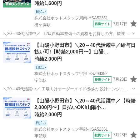
時給1,600円
日払い
株式会社ホットスタッフ周南-HSA52351
7月17日
提携サイト
櫛ケ浜駅
＼20～40代活躍中／ 《2級自動車整備士の資格をお持ちの方、歓迎》
自動車の点検、修理、部品交換などを、 軽自動車から普通車まで対応
山口
下松市
櫛ケ浜駅
その他
【山陽小野田市】＼20～40代活躍中／給与日
していただきます! 地域で長く愛される安定した大手ディーラーで あ
払い可!【時給2,000円〜】山陽…
なたの資格と経験を活か...
時給2,000円
日払い
株式会社ホットスタッフ宇部-HSZ93352
7月23日
提携サイト
宇部駅
＼20～40代活躍中／ 工場向けオーダーメイド機械の 設計エンジニア
募集◎ ・少人数の洗練された快適オフィス ・土日祝休み、長期休暇あ
山口
山陽小野田市
宇部駅
その他
【山陽小野田市】＼20～40代活躍中／【時給
り ・派遣先で正社員登用実績あり 『自分のスキルに見合った対価が得
2,000円〜】日払いOK!山陽小…
られていない』 『もっ...
時給2,000円
日払い
株式会社ホットスタッフ宇部-HSA52351
7月23日
提携サイト
宇部駅