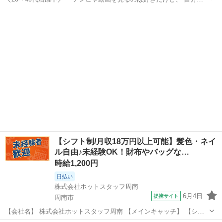
制作に関わるなんて無理だ』 と思っていませんか? こちらのお仕事
山口
山陽小野田市
厚狭駅
その他
は、 オートレース場内のスタジオから全国へ発信! 熱気あふれる生放
送の舞台裏★ 実はこの...
【シフト制/月収18万円以上可能】髪色・ネイ
ル自由♪未経験OK！財布やバッグな…
時給1,200円
日払い
株式会社ホットスタッフ周南
6月4日
提携サイト
周南市
【会社名】 株式会社ホットスタッフ周南 【メインキャッチ】 【シフ
ト制/月収18万円以上可能】髪色・ネイル自由♪未経験OK！財布やバッ