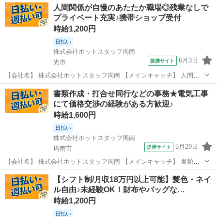
山口
周南市
その他
人間関係が自慢のあたたか職場◎残業なしで
グなどブランド品の販売◎ 【お仕事内容】 ／ オシャレも自分の時
プライベート充実♪携帯ショップ受付
間も、 どちらも諦...
時給1,200円
日払い
株式会社ホットスタッフ周南
6月3日
提携サイト
光市
【会社名】 株式会社ホットスタッフ周南 【メインキャッチ】 人間関
係が自慢のあたたか職場◎残業なしでプライベート充実♪携帯ショップ
山口
光市
その他
書類作成・打合せ同行などの事務★電気工事
受付 【お仕事内容】 携帯ショップのカウンター受付と接客案内の オ
にて価格交渉の経験がある方歓迎♪
シゴトをおねがいします！...
時給1,600円
日払い
株式会社ホットスタッフ周南
5月29日
提携サイト
周南市
【会社名】 株式会社ホットスタッフ周南 【メインキャッチ】 書類作
成・打合せ同行などの事務★電気工事にて価格交渉の経験がある方歓
山口
周南市
その他
【シフト制/月収18万円以上可能】髪色・ネイ
迎♪ 【お仕事内容】 ／ あなたの交渉スキル、 ここで一番の武器
ル自由♪未経験OK！財布やバッグな…
にしちゃいましょう♪ ＼...
時給1,200円
日払い