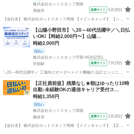
株式会社ホットスタッフ周南
5月20日
提携サイト
周南市
【会社名】 株式会社ホットスタッフ周南 【メインキャッチ】 【シフ
ト制/月収18万円以上可能】髪色・ネイル自由♪未経験OK！財布やバッ
山口
周南市
その他
【山陽小野田市】＼20～40代活躍中／＼日払
グなどブランド品の販売◎ 【お仕事内容】 ／ オシャレも自分の時
いOK/【時給2,000円〜】山陽…
間も、 どちらも諦...
時給2,000円
日払い
株式会社ホットスタッフ宇部-HSA52351
7月23日
提携サイト
宇部駅
＼20～40代活躍中／ 工場向けオーダーメイド機械の 設計エンジニア
募集◎ ・少人数の洗練された快適オフィス ・土日祝休み、長期休暇あ
山口
山陽小野田市
宇部駅
その他
【正社員前提】残業なし★朝はゆったり10時
り ・派遣先で正社員登用実績あり 『自分のスキルに見合った対価が得
出勤♪未経験OKの通信キャリア受付ス…
られていない』 『もっ...
時給1,350円
日払い
株式会社ホットスタッフ周南
5月20日
提携サイト
柳井市
【会社名】 株式会社ホットスタッフ周南 【メインキャッチ】 【正社
員前提】残業なし★朝はゆったり10時出勤♪未経験OKの通信キャリア
山口
柳井市
その他