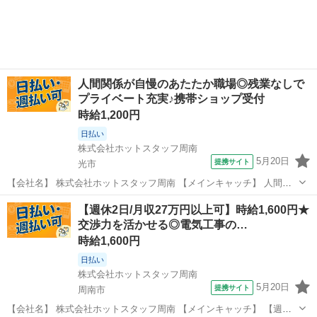
受付スタッフ《週休2日》 【お仕事内容】 ＼大手通信キャリアショッ
プでの受付スタッフ／ ...
人間関係が自慢のあたたか職場◎残業なしで
プライベート充実♪携帯ショップ受付
時給1,200円
日払い
株式会社ホットスタッフ周南
5月20日
提携サイト
光市
【会社名】 株式会社ホットスタッフ周南 【メインキャッチ】 人間関
係が自慢のあたたか職場◎残業なしでプライベート充実♪携帯ショップ
山口
光市
その他
【週休2日/月収27万円以上可】時給1,600円★
受付 【お仕事内容】 携帯ショップのカウンター受付と接客案内の オ
交渉力を活かせる◎電気工事の…
シゴトをおねがいします！...
時給1,600円
日払い
株式会社ホットスタッフ周南
5月20日
提携サイト
周南市
【会社名】 株式会社ホットスタッフ周南 【メインキャッチ】 【週休2