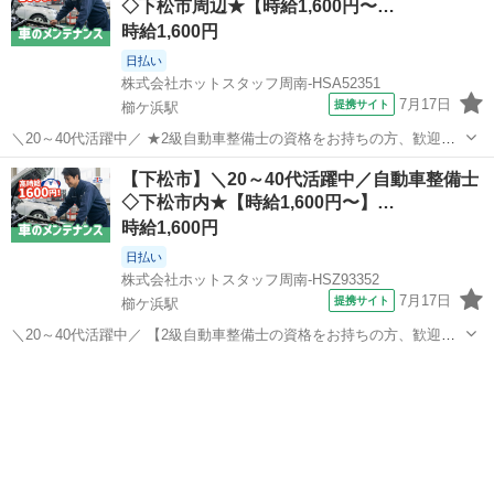
◇下松市周辺★【時給1,600円〜…
あなたの資格と経験を活...
時給1,600円
日払い
株式会社ホットスタッフ周南-HSA52351
7月17日
提携サイト
櫛ケ浜駅
＼20～40代活躍中／ ★2級自動車整備士の資格をお持ちの方、歓迎★
自動車の点検、修理、部品交換といった、 軽自動車から普通車まで対
山口
下松市
櫛ケ浜駅
その他
【下松市】＼20～40代活躍中／自動車整備士
応していただきます! 地域で長く愛される安定した大手ディーラーで
◇下松市内★【時給1,600円〜】…
あなたの資格と経験を活...
時給1,600円
日払い
株式会社ホットスタッフ周南-HSZ93352
7月17日
提携サイト
櫛ケ浜駅
＼20～40代活躍中／ 【2級自動車整備士の資格をお持ちの方、歓迎】
自動車の点検、修理、部品交換といった、 軽自動車から普通車まで対
山口
下松市
櫛ケ浜駅
その他
応していただきます! 地域で長く愛される安定した大手ディーラーで
あなたの資格と経験を活...