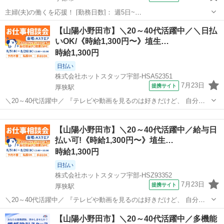
主婦(夫)の働くを応援！ [勤務日数]： 週5日~
08:00~17:00/08:30~17:30/09:00~18:00 [勤務地・最寄駅]： 山口県宇部
山口
宇部市
その他
【山陽小野田市】＼20～40代活躍中／＼日払
市相生町 株式会社ホットスタッフ宇部 宇部新川駅自動車3分 ...
いOK/《時給1,300円〜》埴生…
時給1,300円
日払い
株式会社ホットスタッフ宇部-HSA52351
7月23日
提携サイト
厚狭駅
＼20～40代活躍中／ 『テレビや動画を見るのは好きだけど、 自分が
制作に関わるなんて無理だ』 と思っていませんか? こちらのお仕事
山口
山陽小野田市
厚狭駅
その他
は、 オートレース場内のスタジオから全国へ発信! 熱気あふれる生放
【山陽小野田市】＼20～40代活躍中／給与日
送の舞台裏★ 実はこの...
払い可!《時給1,300円〜》埴生…
時給1,300円
日払い
株式会社ホットスタッフ宇部-HSZ93352
7月23日
提携サイト
厚狭駅
＼20～40代活躍中／ 『テレビや動画を見るのは好きだけど、 自分が
制作に関わるなんて無理だ』 と思っていませんか? こちらのお仕事
山口
山陽小野田市
厚狭駅
その他
【山陽小野田市】＼20～40代活躍中／多機能
は、 オートレース場内のスタジオから全国へ発信! 熱気あふれる生放