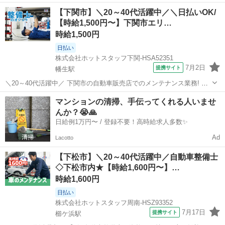
動車整備士の資格を活かして 高時給1500円でしっかり稼げる! 火水休
山口
下関市
幡生駅
その他
【下関市】＼20～40代活躍中／＼日払いOK/
みで私生活も大切にできるお仕事です◎ ＼ココが魅力♪ 充実のメリッ
【時給1,500円〜】下関市エリ…
ト&環境♪/ ま...
時給1,500円
日払い
株式会社ホットスタッフ下関-HSA52351
7月2日
提携サイト
幡生駅
＼20～40代活躍中／ 下関市の自動車販売店でのメンテナンス業務! 自
動車整備士の資格を活かして 高時給1500円でしっかり稼げる! 火水休
山口
下関市
幡生駅
その他
マンションの清掃、手伝ってくれる人いませ
みで私生活も大切にできるお仕事です◎ ＼ココが魅力♪ 充実のメリッ
んか？😭🙏
ト&環境♪/ ま...
日給例1万円〜 / 登録不要！高時給求人多数✨
Ad
Lacotto
【下松市】＼20～40代活躍中／自動車整備士
◇下松市内★【時給1,600円〜】…
時給1,600円
日払い
株式会社ホットスタッフ周南-HSZ93352
7月17日
提携サイト
櫛ケ浜駅