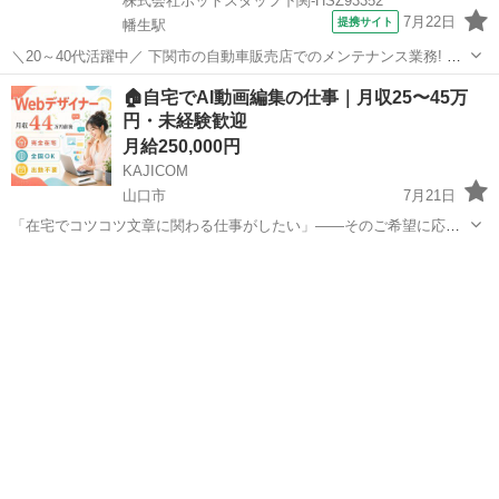
株式会社ホットスタッフ下関-HSZ93352
7月22日
提携サイト
幡生駅
＼20～40代活躍中／ 下関市の自動車販売店でのメンテナンス業務! 自
動車整備士の資格を活かして 高時給1500円でしっかり稼げる! 火水休
山口
下関市
幡生駅
その他
🏠自宅でAI動画編集の仕事｜月収25〜45万
みで私生活も大切にできるお仕事です◎ ＼ココが魅力♪ 充実のメリッ
円・未経験歓迎
ト&環境/ ...
月給250,000円
KAJICOM
山口市
7月21日
「在宅でコツコツ文章に関わる仕事がしたい」——そのご希望に応え
ます🌟 弊社のAIコンテンツライターは、 AI生成の文章を確認・修正・
山口
山口市
その他
動画編集
整えるシンプルな仕事です。 文章力より「丁寧に読める力」が大事。
完全在宅・...