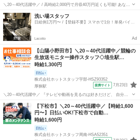
＼20～40代活躍中／ / 高時給2,000円で月収40万円近くも可能! あなた
の設計スキルを最高峰の待遇で評価★ ＼ 工場向けオーダーメイド機械
山口
山陽小野田市
宇部駅
その他
洗い場スタッフ
の 設計エンジニア募集◎ ・少人数の洗練された快適オフィス ・土日
日給例1万円〜 /【登録不要】スマホで1分！単発バイト
祝...
一括検索✨
Ad
Lacotto
【山陽小野田市】＼20～40代活躍中／競輪の
生放送モニター操作スタッフ◇埴生駅…
時給1,300円
日払い
株式会社ホットスタッフ宇部-HSZ93352
7月23日
提携サイト
厚狭駅
＼20～40代活躍中／ 『テレビや動画を見るのは好きだけど、 自分が
制作に関わるなんて無理だ』 と思っていませんか? こちらのお仕事
山口
山陽小野田市
厚狭駅
その他
【下松市】＼20～40代活躍中／【時給1,600
は、 オートレース場内のスタジオから全国へ発信! 熱気あふれる生放
円〜】日払いOK!下松市で自動…
送の舞台裏★ 実はこの...
時給1,600円
日払い
株式会社ホットスタッフ周南-HSA52351