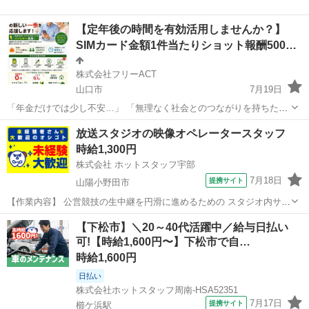
【定年後の時間を有効活用しませんか？】
SIMカード金額1件当たりショット報酬5000円～
株式会社フリーACT
山口市
7月19日
「年金だけでは少し不安…」 「無理なく社会とのつながりを持ちた
い」 「地域の方のお役に立てる仕事がしたい」 そんなシニア世代の方
山口
山口市
その他
成功報酬
放送スタジオの映像オペレータースタッフ
におすすめの活動です。 株式会社フリーACTでは、格安SIMやスマホ
時給1,300円
サポートサービスをご紹介...
株式会社 ホットスタッフ宇部
7月18日
提携サイト
山陽小野田市
【作業内容】 公営競技の生中継を円滑に進めるための スタジオ内サポ
ート業務です。 ■ テロップ表示と映像切り替え ┗専用の機械を使い、
山口
山陽小野田市
その他
【下松市】＼20～40代活躍中／給与日払い
あらかじめ決められた 順番通りにボタンをポンッと押す作業！ す
可!【時給1,600円〜】下松市で自…
ぐに慣れていただける...
時給1,600円
日払い
株式会社ホットスタッフ周南-HSA52351
7月17日
提携サイト
櫛ケ浜駅