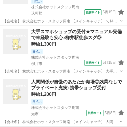
日払い
株式会社ホットスタッフ周南
5月15日
提携サイト
玖珂郡
【会社名】 株式会社ホットスタッフ周南 【メインキャッチ】 ＼14時
30分で仕事終了♪／毎日お弁当を届けて喜ばれる！時給1200円で家計
山口
玖珂郡
その他
大手スマホショップの受付★マニュアル完備
も安心◎普通免許必須 【お仕事内容】 ＼14時30分には退勤♪／ 午後の
で未経験も安心♪柳井駅徒歩スグ◎
時間はたっ...
時給1,300円
日払い
株式会社ホットスタッフ周南
5月15日
提携サイト
柳井市
【会社名】 株式会社ホットスタッフ周南 【メインキャッチ】 大手ス
マホショップの受付★マニュアル完備で未経験も安心♪柳井駅徒歩スグ
山口
柳井市
その他
人間関係が自慢のあたたか職場◎残業なしで
◎ 【お仕事内容】 ＼スマホに詳しくなくてOK♪／ マニュアル完備で
プライベート充実♪携帯ショップ受付
安心◎ 柳井市にある...
時給1,200円
日払い
株式会社ホットスタッフ周南
5月8日
提携サイト
光市
【会社名】 株式会社ホットスタッフ周南 【メインキャッチ】 人間関