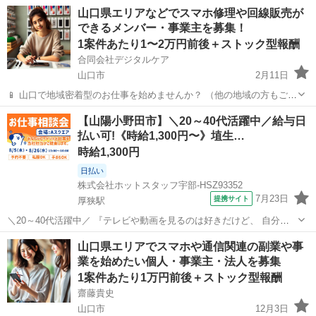
係が自慢のあたたか職場◎残業なしでプライベート充実♪携帯ショップ
山口
光市
その他
山口県エリアなどでスマホ修理や回線販売が
受付 【お仕事内容】 携帯ショップのカウンター受付と接客案内の オ
できるメンバー・事業主を募集！
シゴトをおねがいします！...
1案件あたり1〜2万円前後＋ストック型報酬
合同会社デジタルケア
山口市
2月11日
📱 山口で地域密着型のお仕事を始めませんか？ （他の地域の方もご相
談OK！） 時間や場所に縛られず、自宅でもスタート可能！ 未経験の
山口
山口市
その他
スキマ時間
【山陽小野田市】＼20～40代活躍中／給与日
方でもスマホ修理のスキルを学びながら、収益化の仕組みを共有しま
払い可!《時給1,300円〜》埴生…
す。 こんな方...
時給1,300円
日払い
株式会社ホットスタッフ宇部-HSZ93352
7月23日
提携サイト
厚狭駅
＼20～40代活躍中／ 『テレビや動画を見るのは好きだけど、 自分が
制作に関わるなんて無理だ』 と思っていませんか? こちらのお仕事
山口
山陽小野田市
厚狭駅
その他
山口県エリアでスマホや通信関連の副業や事
は、 オートレース場内のスタジオから全国へ発信! 熱気あふれる生放
業を始めたい個人・事業主・法人を募集
送の舞台裏★ 実はこの...
1案件あたり1万円前後＋ストック型報酬
齋藤貴史
山口市
12月3日