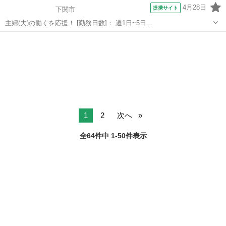
4月28日
提携サイト
下関市
主婦(夫)の働くを応援！ [勤務日数]： 週1日~5日
09:30~12:00/10:00~12:30/10:30~13:00/11:00~13:30/11:30~14:00 月/
山口
下関市
その他
火/水/木/金 などから選べます [勤務...
1
2
次へ
全64件中 1-50件表示