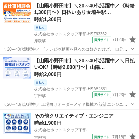
【山陽小野田市】＼20～40代活躍中／《時給
1,300円〜》日払いあり★埴生駅…
時給1,300円
日払い
株式会社ホットスタッフ宇部-HSZ93352
7月23日
提携サイト
厚狭駅
＼20～40代活躍中／ 『テレビや動画を見るのは好きだけど、 自分が
制作に関わるなんて無理だ』 と思っていませんか? こちらのお仕事
山口
山陽小野田市
厚狭駅
その他
【山陽小野田市】＼20～40代活躍中／＼日払
は、 オートレース場内のスタジオから全国へ発信! 熱気あふれる生放
いOK/【時給2,000円〜】山陽…
送の舞台裏★ 実はこの...
時給2,000円
日払い
株式会社ホットスタッフ宇部-HSA52351
7月23日
提携サイト
宇部駅
＼20～40代活躍中／ 工場向けオーダーメイド機械の 設計エンジニア
募集◎ ・少人数の洗練された快適オフィス ・土日祝休み、長期休暇あ
山口
山陽小野田市
宇部駅
その他
その他クリエイティブ・エンジニア
り ・派遣先で正社員登用実績あり 『自分のスキルに見合った対価が得
時給1,900円
られていない』 『もっ...
株式会社ホットスタッフ宇部
7月18日
提携サイト
宇部市