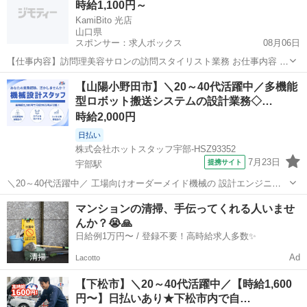
時給1,100円～
られていない』 『もっ...
KamiBito 光店
山口県
スポンサー：求人ボックス
08月06日
【仕事内容】訪問理美容サロンの訪問スタイリスト業務 お仕事内容 個
人宅や介護施設、病院、デイサービスセンターなどを訪問しカットを
アルバイト・パート
【山陽小野田市】＼20～40代活躍中／多機能
中心とした美容師としてのサービスの提供をお願いいたします 30代～
型ロボット搬送システムの設計業務◇…
60代以上まで、幅広い世代が活躍中...
時給2,000円
日払い
株式会社ホットスタッフ宇部-HSZ93352
7月23日
提携サイト
宇部駅
＼20～40代活躍中／ 工場向けオーダーメイド機械の 設計エンジニア
募集◎ ・少人数の洗練された快適オフィス ・土日祝休み、長期休暇あ
山口
山陽小野田市
宇部駅
その他
マンションの清掃、手伝ってくれる人いませ
り ・派遣先で正社員登用実績あり 『自分のスキルに見合った対価が得
んか？😭🙏
られていない』 『もっ...
日給例1万円〜 / 登録不要！高時給求人多数✨
Ad
Lacotto
【下松市】＼20～40代活躍中／【時給1,600
円〜】日払いあり★下松市内で自…