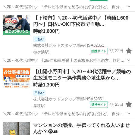
＼20～40代活躍中／ 「テレビや動画を見るのは好きだけど、 自分が
制作に関わるなんて無理だ」 と思っていませんか? こちらのお仕事
山口
山陽小野田市
厚狭駅
その他
【下松市】＼20～40代活躍中／【時給1,600
は、 オートレース場内のスタジオから全国へ発信! 熱気あふれる生放
円〜】日払いOK!下松市で自動…
送の舞台裏★ 実は...
時給1,600円
日払い
株式会社ホットスタッフ周南-HSA52351
7月22日
提携サイト
櫛ケ浜駅
＼20～40代活躍中／ 【2級自動車整備士の資格をお持ちの方、歓迎】
自動車の点検、修理、部品交換など、 軽自動車から普通車まで対応し
山口
下松市
櫛ケ浜駅
その他
【山陽小野田市】＼20～40代活躍中／競輪の
ていただきます! 地域で長く愛される安定した大手ディーラーで あな
生放送モニター操作業務◇埴生駅から…
たの資格と経験を活...
時給1,300円
日払い
株式会社ホットスタッフ宇部-HSA52351
7月23日
提携サイト
厚狭駅
＼20～40代活躍中／ 『テレビや動画を見るのは好きだけど、 自分が
制作に関わるなんて無理だ』 と思っていませんか? こちらのお仕事
山口
山陽小野田市
厚狭駅
その他
マンションの清掃、手伝ってくれる人いませ
は、 オートレース場内のスタジオから全国へ発信! 熱気あふれる生放
んか？😭🙏
送の舞台裏★ 実はこの...