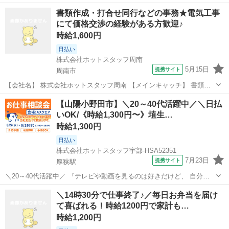
日/月収27万円以上可】時給1,600円★交渉力を活かせる◎電気工事の
山口
周南市
その他
書類作成・打合せ同行などの事務★電気工事
施工管理サポート事務♪ 【お仕事内容】 これまでの交渉や調整の経験
にて価格交渉の経験がある方歓迎♪
を こちらのお仕...
時給1,600円
日払い
株式会社ホットスタッフ周南
5月15日
提携サイト
周南市
【会社名】 株式会社ホットスタッフ周南 【メインキャッチ】 書類作
成・打合せ同行などの事務★電気工事にて価格交渉の経験がある方歓
山口
周南市
その他
【山陽小野田市】＼20～40代活躍中／＼日払
迎♪ 【お仕事内容】 ／ あなたの交渉スキル、 ここで一番の武器
いOK/《時給1,300円〜》埴生…
にしちゃいましょう♪ ＼...
時給1,300円
日払い
株式会社ホットスタッフ宇部-HSA52351
7月23日
提携サイト
厚狭駅
＼20～40代活躍中／ 『テレビや動画を見るのは好きだけど、 自分が
制作に関わるなんて無理だ』 と思っていませんか? こちらのお仕事
山口
山陽小野田市
厚狭駅
その他
＼14時30分で仕事終了♪／毎日お弁当を届け
は、 オートレース場内のスタジオから全国へ発信! 熱気あふれる生放
て喜ばれる！時給1200円で家計も…
送の舞台裏★ 実はこの...
時給1,200円