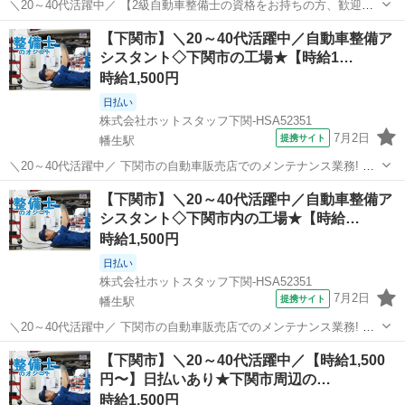
＼20～40代活躍中／ 【2級自動車整備士の資格をお持ちの方、歓迎】
自動車の点検、修理、部品交換といった、 軽自動車から普通車まで対
山口
下松市
櫛ケ浜駅
その他
【下関市】＼20～40代活躍中／自動車整備ア
応していただきます! 地域で長く愛される安定した大手ディーラーで
シスタント◇下関市の工場★【時給1…
あなたの資格と経験を活...
時給1,500円
日払い
株式会社ホットスタッフ下関-HSA52351
7月2日
提携サイト
幡生駅
＼20～40代活躍中／ 下関市の自動車販売店でのメンテナンス業務! 自
動車整備士の資格を活かして 高時給1500円でしっかり稼げる! 火水休
山口
下関市
幡生駅
その他
【下関市】＼20～40代活躍中／自動車整備ア
みで私生活も大切にできるお仕事です◎ ★ココが魅力♪ 充実のメリッ
シスタント◇下関市内の工場★【時給…
ト&環境★ まず...
時給1,500円
日払い
株式会社ホットスタッフ下関-HSA52351
7月2日
提携サイト
幡生駅
＼20～40代活躍中／ 下関市の自動車販売店でのメンテナンス業務! 自
動車整備士の資格を活かして 高時給1500円でしっかり稼げる! 火水休
山口
下関市
幡生駅
その他
【下関市】＼20～40代活躍中／【時給1,500
みで私生活も大切にできるお仕事です◎ 【ココが魅力♪ 充実のメリッ
円〜】日払いあり★下関市周辺の…
ト&環境】 まず...
時給1,500円