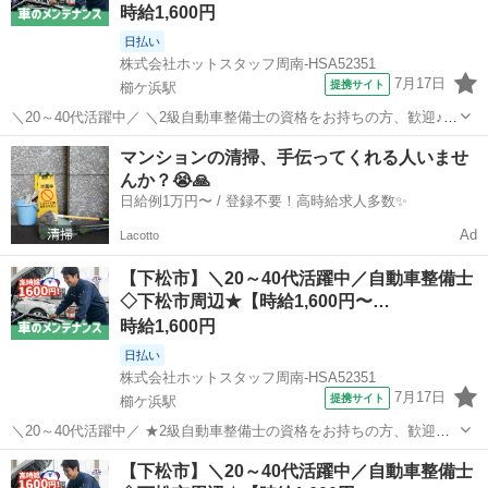
時給1,600円
日払い
株式会社ホットスタッフ周南-HSA52351
7月17日
提携サイト
櫛ケ浜駅
＼20～40代活躍中／ ＼2級自動車整備士の資格をお持ちの方、歓迎♪/
自動車の点検、修理、部品交換などを、 軽自動車から普通車まで対応
山口
下松市
櫛ケ浜駅
その他
マンションの清掃、手伝ってくれる人いませ
していただきます! 地域で長く愛される安定した大手ディーラーで あ
んか？😭🙏
なたの資格と経験を活...
日給例1万円〜 / 登録不要！高時給求人多数✨
Ad
Lacotto
【下松市】＼20～40代活躍中／自動車整備士
◇下松市周辺★【時給1,600円〜…
時給1,600円
日払い
株式会社ホットスタッフ周南-HSA52351
7月17日
提携サイト
櫛ケ浜駅
＼20～40代活躍中／ ★2級自動車整備士の資格をお持ちの方、歓迎★
自動車の点検、修理、部品交換といった、 軽自動車から普通車まで対
山口
下松市
櫛ケ浜駅
その他
【下松市】＼20～40代活躍中／自動車整備士
応していただきます! 地域で長く愛される安定した大手ディーラーで