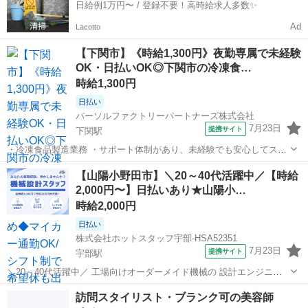
日給例1万円〜 / 登録不要！高時給求人多数✨
Ad
Lacotto
【下関市】《時給1,300円》夜勤専属で未経験
OK・日払いOK◎下関市の冷凍食…
時給1,300円
日払い
パーソルファクトリーパートナーズ株式会社
7月23日
提携サイト
下関駅
・冷凍食品製造業務 ・サポート体制があり、未経験でも安心してスタ
ートできます! ・冷凍食品工場で原料投入、加工、袋詰めや箱詰めを行
山口
下関市
下関駅
その他
【山陽小野田市】＼20～40代活躍中／【時給
います。 ・原料、加工、包装の3工程があり、配属先で作業します。
2,000円〜】日払いあり★山陽小…
＼未経験OK!夜勤で効率よ...
時給2,000円
日払い
株式会社ホットスタッフ宇部-HSA52351
7月23日
提携サイト
宇部駅
＼20～40代活躍中／ 工場向けオーダーメイド機械の 設計エンジニア
募集◎ ・少人数の洗練された快適オフィス ・土日祝休み、長期休暇あ
山口
山陽小野田市
宇部駅
その他
訪問スタイリスト・ブランク可の美容師
り ・派遣先で正社員登用実績あり 『自分のスキルに見合った対価が得