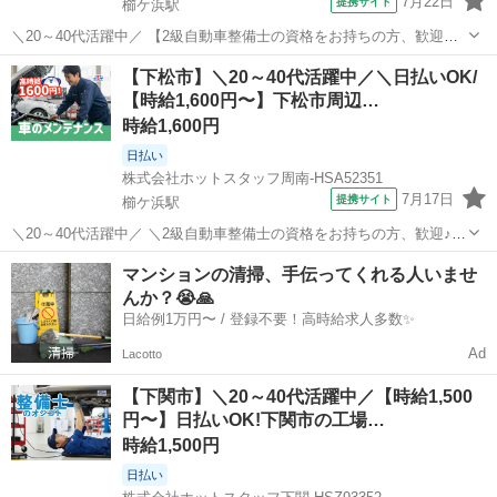
7月22日
提携サイト
櫛ケ浜駅
＼20～40代活躍中／ 【2級自動車整備士の資格をお持ちの方、歓迎】
自動車の点検、修理、部品交換など、 軽自動車から普通車まで対応し
山口
下松市
櫛ケ浜駅
その他
【下松市】＼20～40代活躍中／＼日払いOK/
ていただきます! 地域で長く愛される安定した大手ディーラーで あな
【時給1,600円〜】下松市周辺…
たの資格と経験を活...
時給1,600円
日払い
株式会社ホットスタッフ周南-HSA52351
7月17日
提携サイト
櫛ケ浜駅
＼20～40代活躍中／ ＼2級自動車整備士の資格をお持ちの方、歓迎♪/
自動車の点検、修理、部品交換や、 軽自動車から普通車まで対応して
山口
下松市
櫛ケ浜駅
その他
マンションの清掃、手伝ってくれる人いませ
いただきます! 地域で長く愛される安定した大手ディーラーで あなた
んか？😭🙏
の資格と経験を活かす...
日給例1万円〜 / 登録不要！高時給求人多数✨
Ad
Lacotto
【下関市】＼20～40代活躍中／【時給1,500
円〜】日払いOK!下関市の工場…
時給1,500円
日払い