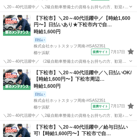
＼20～40代活躍中／ ＼2級自動車整備士の資格をお持ちの方、歓迎♪/
自動車の点検、修理、部品交換などを、 軽自動車から普通車まで対応
山口
下松市
櫛ケ浜駅
その他
【下松市】＼20～40代活躍中／【時給1,600
していただきます! 地域で長く愛される安定した大手ディーラーで あ
円〜】日払いあり★下松市内で自…
なたの資格と経験を活...
時給1,600円
日払い
株式会社ホットスタッフ周南-HSA52351
7月17日
提携サイト
櫛ケ浜駅
＼20～40代活躍中／ 《2級自動車整備士の資格をお持ちの方、歓迎》
自動車の点検、修理、部品交換などを、 軽自動車から普通車まで対応
山口
下松市
櫛ケ浜駅
その他
【下松市】＼20～40代活躍中／＼日払いOK/
していただきます! 地域で長く愛される安定した大手ディーラーで あ
【時給1,600円〜】下松市周辺…
なたの資格と経験を活か...
時給1,600円
日払い
株式会社ホットスタッフ周南-HSA52351
7月17日
提携サイト
櫛ケ浜駅
＼20～40代活躍中／ ＼2級自動車整備士の資格をお持ちの方、歓迎♪/
自動車の点検、修理、部品交換や、 軽自動車から普通車まで対応して
山口
下松市
櫛ケ浜駅
その他
【下松市】＼20～40代活躍中／給与日払い
いただきます! 地域で長く愛される安定した大手ディーラーで あなた
可!【時給1,600円〜】下松市で自…
の資格と経験を活かす...