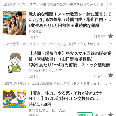
山口県エリアで、スマホや通信関連の副業や事業を始めてみたい個
人、事業主、法人の方を募集しています。 （他の地域についてもご相
山口
山口市
その他
成果報酬型
魅力的な報酬！スマホ教室を一緒に運営して
談ください。） ⚫️ 働く場所や時間は自由！自宅・オフィスでのスター
いただける方募集（時間自由・場所自由・…
トも可能 事業を展開す...
1案件あたり1万円前後＋継続的な報酬
齋藤貴史
山口市
11月3日
スマホ教室（オンライン・オフライン）を山口県で立ち上げます。
（他の地域はお問合せください。） 一緒に運営していただけるメンバ
山口
山口市
その他
オンライン
【時間・場所自由】格安スマホ回線の販売業
ーを募集しています。 私が運営するスマホスクールは、スマホの操作
務（未経験可）（山口県地域募集）
やアプリの操作について教...
1案件あたり1〜4万円前後＋ストック型報酬
合同会社デジタルケア
山口市
10月4日
山口県で格安スマホ回線の販売業務をしてくれる方を募集します。
（他の地域の方はご相談ください。） 歩合制のお仕事なので、働く時
山口
山口市
その他
時給
【若さ、体力、やる気 - それがあれば十
間・場所は自由とさせていただいております。 ノルマもないので、気
分！！】17:15定時/イオン交換膜の…
楽にやるのもよし、全力で...
時給1,750円
株式会社平山 山口支店
6月19日
提携サイト
周南市