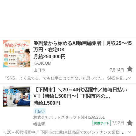
🎯副業から始めるAI動画編集者｜月収25〜45
万円・在宅OK
月給250,000円
KAJICOM
山口市
7月14日
「SNS、よく見てる。でも仕事にはできないと思ってた」 SNSを見る
力・感じる力が、AI時代に直接仕事になります📱 弊社のAI SNS運用ス
山口
山口市
その他
スタッフ
【下関市】＼20～40代活躍中／給与日払い
タッフは、 AIが生成した投稿文を確認・整理・スケジュール管理する
可!【時給1,500円〜】下関市内の…
在宅...
時給1,500円
日払い
株式会社ホットスタッフ下関-HSA52351
7月2日
提携サイト
幡生駅
＼20～40代活躍中／ 下関市の自動車販売店でのメンテナンス業務! 自