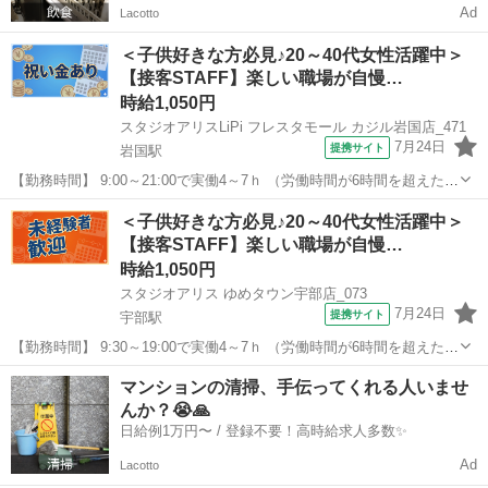
Ad
Lacotto
＜子供好きな方必見♪20～40代女性活躍中＞
【接客STAFF】楽しい職場が自慢…
時給1,050円
スタジオアリスLiPi フレスタモール カジル岩国店_471
7月24日
提携サイト
岩国駅
【勤務時間】 9:00～21:00で実働4～7ｈ （労働時間が6時間を超えた場
合の休憩時間は法定通り） ◆土日含む週2日～・1日4ｈ～OK ◎残業な
山口
岩国市
岩国駅
その他
＜子供好きな方必見♪20～40代女性活躍中＞
し ◆シフトは毎月15日頃までに翌1ヵ月の 勤務不可日をスマホで申
【接客STAFF】楽しい職場が自慢…
告♪ ...
時給1,050円
スタジオアリス ゆめタウン宇部店_073
7月24日
提携サイト
宇部駅
【勤務時間】 9:30～19:00で実働4～7ｈ （労働時間が6時間を超えた場
合の休憩時間は法定通り） ◆土日含む週2日～・1日4ｈ～OK ◎残業な
山口
宇部市
宇部駅
その他
マンションの清掃、手伝ってくれる人いませ
し ◆シフトは毎月15日頃までに翌1ヵ月の 勤務不可日をスマホで申
んか？😭🙏
告♪ ...
日給例1万円〜 / 登録不要！高時給求人多数✨
Ad
Lacotto