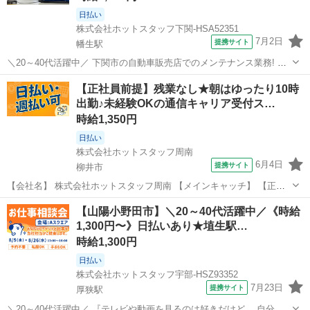
日払い
株式会社ホットスタッフ下関-HSA52351
7月2日
提携サイト
幡生駅
＼20～40代活躍中／ 下関市の自動車販売店でのメンテナンス業務! 自
動車整備士の資格を活かして 高時給1500円でしっかり稼げる! 火水休
山口
下関市
幡生駅
その他
【正社員前提】残業なし★朝はゆったり10時
みで私生活も大切にできるお仕事です◎ 《ココが魅力♪ 充実のメリッ
出勤♪未経験OKの通信キャリア受付ス…
ト&環境》 まず...
時給1,350円
日払い
株式会社ホットスタッフ周南
6月4日
提携サイト
柳井市
【会社名】 株式会社ホットスタッフ周南 【メインキャッチ】 【正社
員前提】残業なし★朝はゆったり10時出勤♪未経験OKの通信キャリア
山口
柳井市
その他
【山陽小野田市】＼20～40代活躍中／《時給
受付スタッフ《週休2日》 【お仕事内容】 ＼大手通信キャリアショッ
1,300円〜》日払いあり★埴生駅…
プでの受付スタッフ／ ...
時給1,300円
日払い
株式会社ホットスタッフ宇部-HSZ93352
7月23日
提携サイト
厚狭駅
＼20～40代活躍中／ 『テレビや動画を見るのは好きだけど、 自分が