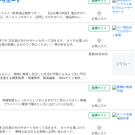
ーサポート
提携サイト
オススメ！駐車場は無料です！ 【お仕事の内容】電話サポー
)、オンラインサポート、訪問してのサポート、納品時のシ...
お気に入り
提携サイト
事です 正社員の方のサポートを行って頂きます。 タイヤを運ぶの
員が研修しますのでご安心ください ／ 車が好きな方...
お気に入り
更新08月06日
をもとに、地域に根差し自立した生活が可能となるよう主に平日
支援する職業指導 ・映像制作、動画編集 ・Webサイト制作、...
提携サイト
 研修制度もしっかりとしておりますのでご安心ください♪ 整備
、 プライベート重視で働きたい方にはぴったりのお仕...
お気に入り
提携サイト
務 正社員の方のサポートを行って頂きます。 タイヤを運ぶので、
必見！！ 興味がある方もお気軽にお問い合わせくだ...
お気に入り