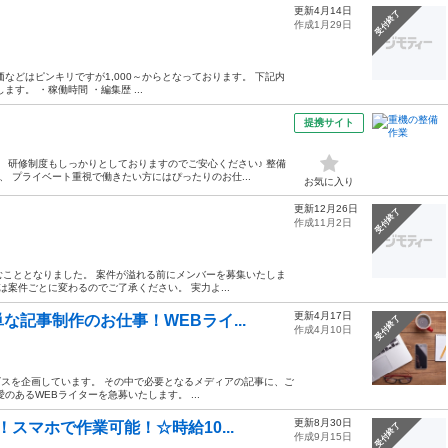
更新4月14日
受付終了
作成1月29日
などはピンキリですが1,000～からとなっております。 下記内
す。 ・稼働時間 ・編集歴 ...
提携サイト
 研修制度もしっかりとしておりますのでご安心ください♪ 整備
、 プライベート重視で働きたい方にはぴったりのお仕...
お気に入り
更新12月26日
受付終了
作成11月2日
むこととなりました。 案件が溢れる前にメンバーを募集いたしま
案件ごとに変わるのでご了承ください。 実力よ...
更新4月17日
記事制作のお仕事！WEBライ...
受付終了
作成4月10日
ビスを企画しています。 その中で必要となるメディアの記事に、ご
あるWEBライターを急募いたします。 ...
更新8月30日
スマホで作業可能！☆時給10...
受付終了
作成9月15日