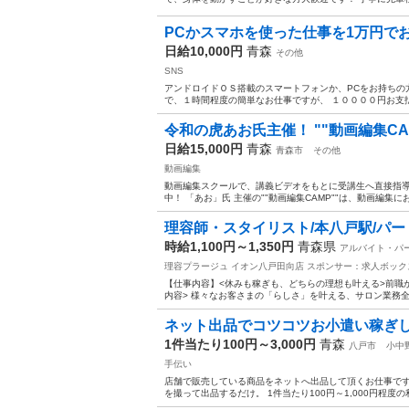
PCかスマホを使った仕事を1万円で
日給10,000円
青森
その他
SNS
アンドロイドＯＳ搭載のスマートフォンか、PCをお持ちの
で、１時間程度の簡単なお仕事ですが、 １００００円お支払い
令和の虎あお氏主催！ ""動画編集CAM
日給15,000円
青森
青森市
その他
動画編集
動画編集スクールで、講義ビデオをもとに受講生へ直接指導す
中！ 「あお」氏 主催の""動画編集CAMP""は、動画編集
理容師・スタイリスト/本八戸駅/パー
時給1,100円～1,350円
青森県
アルバイト・パ
理容プラージュ イオン八戸田向店
スポンサー：求人ボック
【仕事内容】<休みも稼ぎも、どちらの理想も叶える>前職か
内容> 様々なお客さまの「らしさ」を叶える、サロン業務全般
ネット出品でコツコツお小遣い稼ぎ
1件当たり100円～3,000円
青森
八戸市
小中
手伝い
店舗で販売している商品をネットへ出品して頂くお仕事です
を撮って出品するだけ。 1件当たり100円～1,000円程度の