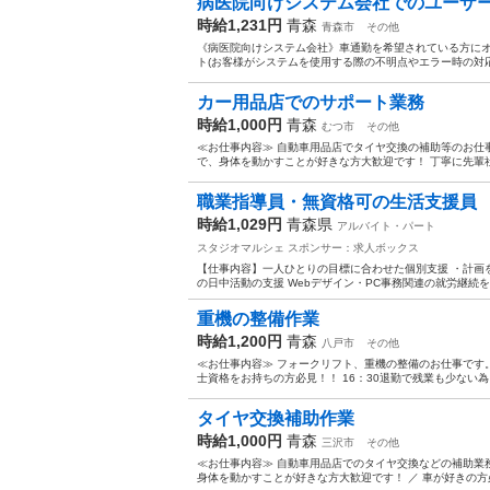
病医院向けシステム会社でのユーザ
時給1,231円
青森
青森市
その他
《病医院向けシステム会社》車通勤を希望されている方に
ト(お客様がシステムを使用する際の不明点やエラー時の対応
カー用品店でのサポート業務
時給1,000円
青森
むつ市
その他
≪お仕事内容≫ 自動車用品店でタイヤ交換の補助等のお仕
で、身体を動かすことが好きな方大歓迎です！ 丁寧に先輩社
職業指導員・無資格可の生活支援員
時給1,029円
青森県
アルバイト・パート
スタジオマルシェ
スポンサー：求人ボックス
【仕事内容】一人ひとりの目標に合わせた個別支援 ・計画
の日中活動の支援 Webデザイン・PC事務関連の就労継続を
重機の整備作業
時給1,200円
青森
八戸市
その他
≪お仕事内容≫ フォークリフト、重機の整備のお仕事です。
士資格をお持ちの方必見！！ 16：30退勤で残業も少ない為
タイヤ交換補助作業
時給1,000円
青森
三沢市
その他
≪お仕事内容≫ 自動車用品店でのタイヤ交換などの補助業
身体を動かすことが好きな方大歓迎です！ ／ 車が好きの方