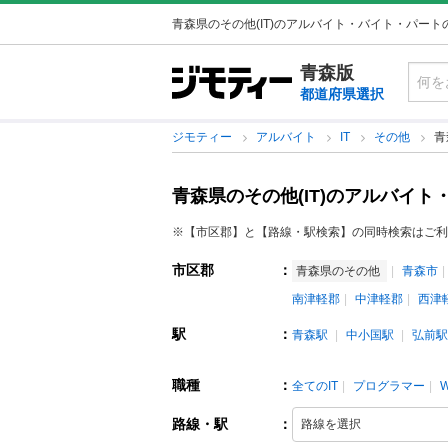
青森県のその他(IT)のアルバイト・バイト・パー
青森版
都道府県選択
ジモティー
アルバイト
IT
その他
青
青森県のその他(IT)のアルバイ
※【市区郡】と【路線・駅検索】の同時検索はご利
市区郡
：
青森県のその他
青森市
南津軽郡
中津軽郡
西津
駅
：
青森駅
中小国駅
弘前駅
職種
：
全てのIT
プログラマー
路線・駅
：