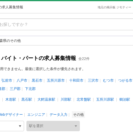
トの求人募集情報
地元の掲示板 ジモティー
森県のその他
ト・バイト・パートの求人募集情報
全22件
用できません。最後に選択した条件が優先されます。
弘前市
八戸市
黒石市
五所川原市
十和田市
三沢市
むつ市
つがる市
軽郡
三戸郡
下北郡
木造駅
黒石駅
大鰐温泉駅
川部駅
北常盤駅
五所川原駅
鶴泊駅
Webデザイナー
エンジニア
データ入力
その他