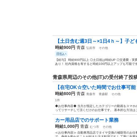
【土日含む週3日～×1日4ｈ～】子ども
時給900円
青森
弘前市
その他
日払い
【給与】 時給900円以上 ◎土日祝は時給UP ◎交通費：実
あり！ 社内資格を有すると時給100円以上アップも可能です。
青森県周辺のその他(IT)の受付終了投
【在宅OK☆空いた時間でお仕事可能！
時給800円
青森
青森市
青森駅
その他
1件
◆お仕事内容◆ 当方が指定したカテゴリーの動画をスマホの
ってリサーチして頂くだけのお仕事です。 基本的な方法はこち
カー用品店でのサポート業務
時給1,000円
青森
むつ市
その他
≪お仕事内容≫ 自動車用品店でタイヤ交換の補助等のお仕
で、身体を動かすことが好きな方大歓迎です！ 丁寧に先輩社