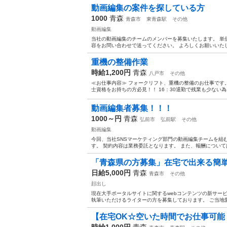
動画編集の案件を探している方
1000
青森
青森市
東青森駅
その他
動画編集
当社の動画編集のチームのメンバーを募集いたします。 単価
容をお問い合わせで送ってください。 よろしくお願いいたしま
重機の整備作業
時給1,200円
青森
八戸市
その他
≪お仕事内容≫ フォークリフト、重機の整備のお仕事です。
士資格をお持ちの方必見！！ 16：30退勤で残業も少ない為
動画編集者募集！！！
1000～円
青森
弘前市
弘前駅
その他
動画編集
今回、当社SNSマーケティング部門の動画編集チームを組
す。 契約内容は業務委託となります。 また、報酬については
「青森県の方募集」在宅で出来る簡単な
日給5,000円
青森
青森市
その他
顔出し
現在大手ポータルサイトに関するwebコンテンツの新サー
執筆いただけるライターの方を募集しております。 ご当地愛の
【在宅OK☆空いた時間でお仕事可能！
時給1,000円
青森