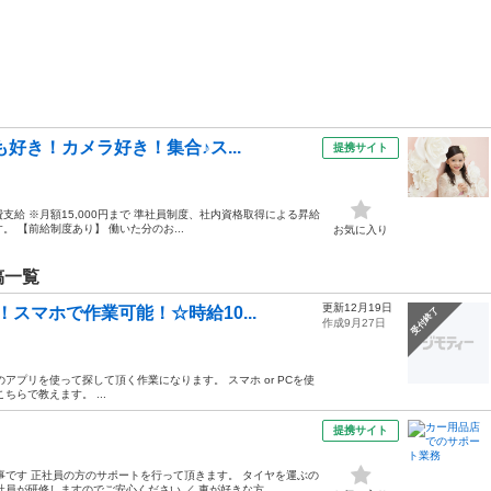
好き！カメラ好き！集合♪ス...
提携サイト
費支給 ※月額15,000円まで 準社員制度、社内資格取得による昇給
 【前給制度あり】 働いた分のお...
お気に入り
稿一覧
更新12月19日
スマホで作業可能！☆時給10...
受付終了
作成9月27日
アプリを使って探して頂く作業になります。 スマホ or PCを使
らで教えます。 ...
提携サイト
事です 正社員の方のサポートを行って頂きます。 タイヤを運ぶの
員が研修しますのでご安心ください ／ 車が好きな方...