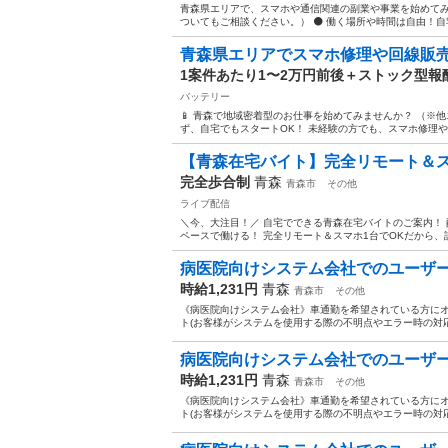
青森県エリアで、スマホや通信関連の副業や事業を始めてみ
ついてもご相談ください。） ⚫️ 働く場所や時間は自由！自
青森県エリアでスマホ修理や回線販
1案件あたり1〜2万円前後＋ストック型報
バッテリー
📱 青森で地域密着型のお仕事を始めてみませんか？ （※
ず、自宅でもスタートOK！ 未経験の方でも、スマホ修理や通
【青森在宅バイト】完全リモート＆ス
完全歩合制
青森
青森市
その他
ライブ配信
＼今、大注目！／ 自宅でできる青森在宅バイトのご案内！ 
ペースで働ける！ 完全リモート＆スマホ1台でOKだから、誰
病医院向けシステム会社でのユーザ
時給1,231円
青森
青森市
その他
《病医院向けシステム会社》車通勤を希望されている方に
ト(お客様がシステムを使用する際の不明点やエラー時の対応
病医院向けシステム会社でのユーザ
時給1,231円
青森
青森市
その他
《病医院向けシステム会社》車通勤を希望されている方に
ト(お客様がシステムを使用する際の不明点やエラー時の対応