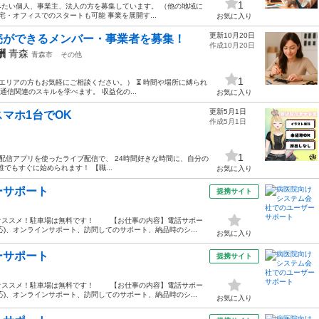
1
たい個人、事業主、法人の方を募集しています。 （他の地域に
宅・オフィスでのスタートも可能 事業を展開す...
お気に入り
更新10月20日
売ができるメンバー・事業者を募集！
作成10月20日
酬
青森
青森市
その他
1
他エリアの方もお気軽にご相談ください。） ⏳ 時間や場所に縛られ
信関連のスキルを学べます。 収益化の...
お気に入り
更新5月1日
マホ1台でOK
作成5月1日
1
配信アプリを使ったライブ配信で、 24時間好きな時間に、自分の
でもすぐに始められます！ 【職...
お気に入り
ーサポート
提携サイト
オススメ！駐車場は無料です！ 【お仕事の内容】電話サポー
)、オンラインサポート、訪問してのサポート、納品時のシ...
お気に入り
ーサポート
提携サイト
オススメ！駐車場は無料です！ 【お仕事の内容】電話サポー
)、オンラインサポート、訪問してのサポート、納品時のシ...
お気に入り