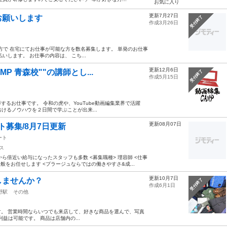
お気に入り
更新7月27日
お願いします
受付終了
作成3月26日
方で 在宅にてお仕事が可能な方を数名募集します。 単発のお仕事
します。 お仕事の内容は、 こち...
更新12月6日
P 青森校""の講師とし...
受付終了
作成5月15日
るお仕事です。 令和の虎や、YouTube動画編集業界で活躍
におけるノウハウを２日間で学ぶことが出来...
更新08月07日
ト募集/8月7日更新
ート
ス
ら倍近い給与になったスタッフも多数 <募集職種> 理容師 <仕事
をお任せします <プラージュならではの働きやすさ&成...
更新10月7日
しませんか？
受付終了
作成6月1日
野駅
その他
。 営業時間ならいつでも来店して、好きな商品を選んで、写真
利益は可能です。 商品は店舗内の...