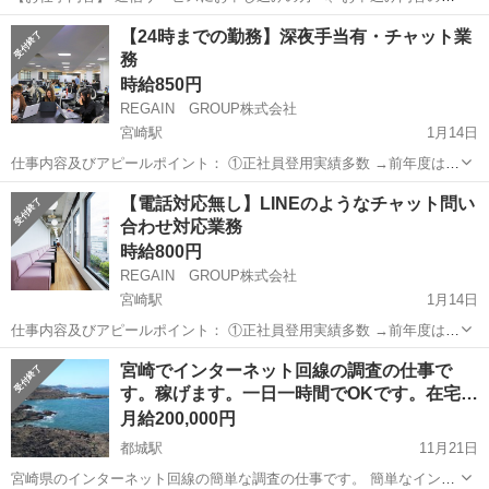
認のお電話と データ登録作業を行っていただきます。 営業活動・クレ
宮崎
宮崎市
宮崎駅
その他
【24時までの勤務】深夜手当有・チャット業
ーム対応などはございません。 研修がしっかりしているので、未経験
務
スタートでも活躍できま...
時給850円
REGAIN GROUP株式会社
宮崎駅
1月14日
仕事内容及びアピールポイント： ①正社員登用実績多数 →前年度は
17%が正社員登用されました！ 毎年登用数が上がっています！ ※管理
宮崎
宮崎市
宮崎駅
その他
【電話対応無し】LINEのようなチャット問い
者経験平均1～2年で、正社員になれます ②業務拡大中につき昇給・昇
合わせ対応業務
格スピードが...
時給800円
REGAIN GROUP株式会社
宮崎駅
1月14日
仕事内容及びアピールポイント： ①正社員登用実績多数 →前年度は
17%が正社員登用されました！ 毎年登用数が上がっています！ ※管理
宮崎
宮崎市
宮崎駅
その他
宮崎でインターネット回線の調査の仕事で
者経験平均1～2年で、正社員になれます ②業務拡大中につき昇給・昇
す。稼げます。一日一時間でOKです。在宅…
格スピードが...
月給200,000円
都城駅
11月21日
宮崎県のインターネット回線の簡単な調査の仕事です。 簡単なインタ