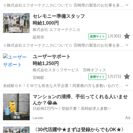
☆株式会社エフオーテクニカについて☆ 宮崎県の製造のお仕事を多数
取り扱っています♪ 半導体に関するのお仕事で幅広い実績があり、 未
宮崎
延岡市
その他
セレモニー準備スタッフ
経験でも始められる充実したOJT教育もございます！ 【既に「エフオ
時給1,000円
ーテクニカ」でご登録がある...
株式会社 エフオーテクニカ
1月30日
提携サイト
延岡市
☆株式会社エフオーテクニカについて☆ 宮崎県の製造のお仕事を多数
取り扱っています♪ 半導体に関するのお仕事で幅広い実績があり、 未
宮崎
延岡市
その他
ユーザーサポート
経験でも始められる充実したOJT教育もございます！ 【既に「エフオ
時給1,250円
ーテクニカ」でご登録がある...
株式会社スタッフサービス 宮崎オフィス
1月27日
提携サイト
宮崎駅
未経験ＯＫ！ＣＭでも有名な大手企業！同業務の方も多数いるので安
心して就業可能です！ 【お仕事の内容】飲食店(ホットペッパー利
宮崎
宮崎市
宮崎駅
その他
マンションの清掃、手伝ってくれる人いませ
用)への販売管理システム・アプリの操作説明＆レクチャー、専用シス
んか？😭🙏
テムへのデータ入力、訪問履歴等...
日給例1万円〜 / 登録不要！高時給求人多数✨
Ad
Lacotto
〈30代活躍中★まずは登録からでもOK★〉