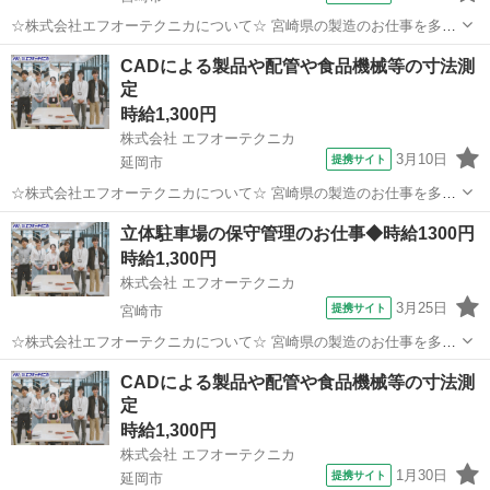
☆株式会社エフオーテクニカについて☆ 宮崎県の製造のお仕事を多数
取り扱っています♪ 半導体に関するのお仕事で幅広い実績があり、 未
宮崎
宮崎市
その他
CADによる製品や配管や食品機械等の寸法測
経験でも始められる充実したOJT教育もございます！ 【既に「エフオ
定
ーテクニカ」でご登録がある...
時給1,300円
株式会社 エフオーテクニカ
3月10日
提携サイト
延岡市
☆株式会社エフオーテクニカについて☆ 宮崎県の製造のお仕事を多数
取り扱っています♪ 半導体に関するのお仕事で幅広い実績があり、 未
宮崎
延岡市
その他
立体駐車場の保守管理のお仕事◆時給1300円
経験でも始められる充実したOJT教育もございます！ 【既に「エフオ
時給1,300円
ーテクニカ」でご登録がある...
株式会社 エフオーテクニカ
3月25日
提携サイト
宮崎市
☆株式会社エフオーテクニカについて☆ 宮崎県の製造のお仕事を多数
取り扱っています♪ 半導体に関するのお仕事で幅広い実績があり、 未
宮崎
宮崎市
その他
CADによる製品や配管や食品機械等の寸法測
経験でも始められる充実したOJT教育もございます！ 【既に「エフオ
定
ーテクニカ」でご登録がある...
時給1,300円
株式会社 エフオーテクニカ
1月30日
提携サイト
延岡市