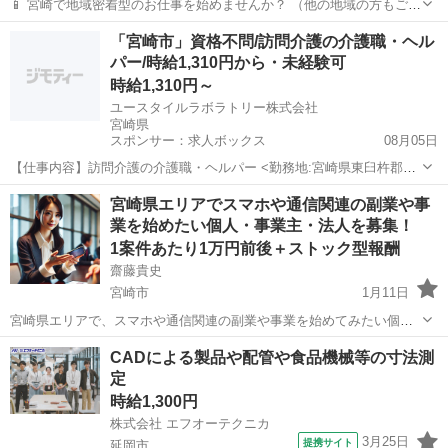
📱 宮崎で地域密着型のお仕事を始めませんか？ （他の地域の方もご相
談OK！） 時間や場所に縛られず、自宅でもスタート可能！ 未経験で
宮崎
宮崎市
その他
スキマ時間
「宮崎市」資格不問/訪問介護の介護職・ヘル
もスマホ修理のスキルを学び、収益化の仕組みをシェアします。 こん
パー/時給1,310円から・未経験可
な方におすす...
時給1,310円～
ユースタイルラボラトリー株式会社
宮崎県
スポンサー：求人ボックス
08月05日
【仕事内容】訪問介護の介護職・ヘルパー <勤務地:宮崎県東臼杵郡門
川町など> 障がいなどで身体が動かせないご利用者のご自宅に訪問
アルバイト・パート
宮崎県エリアでスマホや通信関連の副業や事
し、ご自宅での生活を支援する、見守りがメインの訪問介護のお仕事
業を始めたい個人・事業主・法人を募集！
です。もちろん直行直帰OK。 <仕事内容...
1案件あたり1万円前後＋ストック型報酬
齋藤貴史
宮崎市
1月11日
宮崎県エリアで、スマホや通信関連の副業や事業を始めてみたい個
人、事業主、法人の方を募集しています。 （他の地域についてもご相
宮崎
宮崎市
その他
成果報酬型
CADによる製品や配管や食品機械等の寸法測
談ください。） ⚫️ 働く場所や時間は自由！自宅・オフィスでのスター
定
トも可能 事業を展開す...
時給1,300円
株式会社 エフオーテクニカ
3月25日
提携サイト
延岡市