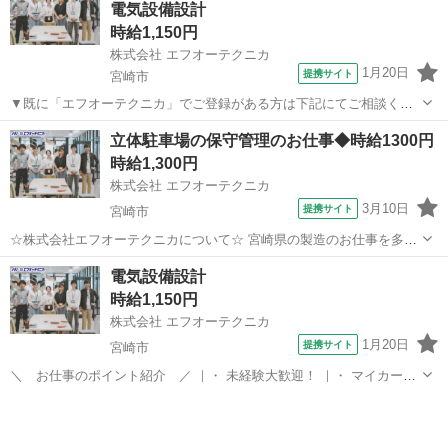
電気設備設計
時給1,150円
株式会社 エフオーテクニカ
1月20日
提携サイト
宮崎市
▼既に「エフオーテクニカ」でご登録がある方は下記にてご相談くだ
さい ▼ 電話番号 ：0120-606-656（フリーダイヤル） お仕事ナ
宮崎
宮崎市
その他
立体駐車場の保守管理のお仕事◆時給1300円
ンバー：1743505 ※複数案件へ応募されますと社内確認等によりご連
時給1,300円
絡が遅くなって...
株式会社 エフオーテクニカ
3月10日
提携サイト
宮崎市
☆株式会社エフオーテクニカについて☆ 宮崎県の製造のお仕事を多数
取り扱っています♪ 半導体に関するのお仕事で幅広い実績があり、 未
宮崎
宮崎市
その他
電気設備設計
経験でも始められる充実したOJT教育もございます！ 【既に「エフオ
時給1,150円
ーテクニカ」でご登録がある...
株式会社 エフオーテクニカ
1月20日
提携サイト
宮崎市
＼ お仕事のポイント紹介 ／ ｜・ 未経験大歓迎！ ｜・ マイカー通
勤OK/交通費支給(規定あり)！ ｜・ お友達紹介手当あり！ ｜・ 簡単作
宮崎
宮崎市
その他
業(軽作業)！ ｜・ 安心のフォロー体制！ ｜・ 週払いOK！急な出費に
も対応可能...