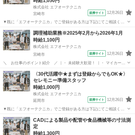
時給1,050円
株式会社 エフオーテクニカ
12月26日
提携サイト
宮崎市
▼既に「エフオーテクニカ」でご登録がある方は下記にてご相談くだ
さい ▼ 電話番号 ：0120-606-656（フリーダイヤル） お仕事ナ
宮崎
宮崎市
その他
調理補助業務※2025年2月から2026年1月
ンバー：1727146 ※複数案件へ応募されますと社内確認等によりご連
時給1,100円
絡が遅くなって...
株式会社 エフオーテクニカ
12月26日
提携サイト
宮崎市
＼ お仕事のポイント紹介 ／ ｜・ 未経験大歓迎！ ｜・ マイカー通
勤OK/交通費支給(規定あり)！ ｜・ お友達紹介手当あり！ ｜・ 簡単作
宮崎
宮崎市
その他
〈30代活躍中★まずは登録からでもOK★〉
業(軽作業)！ ｜・ 安心のフォロー体制！ ｜・ 週払いOK！急な出費に
セレモニー準備スタッフ
も対応可能...
時給1,000円
株式会社 エフオーテクニカ
12月26日
提携サイト
延岡市
▼既に「エフオーテクニカ」でご登録がある方は下記にてご相談くだ
さい ▼ 電話番号 ：0120-606-656（フリーダイヤル） お仕事ナ
宮崎
延岡市
その他
CADによる製品や配管や食品機械等の寸法測
ンバー：1332932 ※複数案件へ応募されますと社内確認等によりご連
定
絡が遅くなって...
時給1,300円