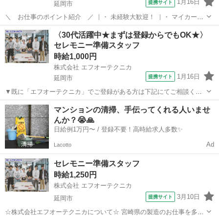
1月16日
提携サイト
延岡市
＼ お仕事のポイント紹介 ／ ｜・ 未経験大歓迎！ ｜・ マイカー通
勤OK/交通費支給(規定あり)！ ｜・ お友達紹介手当あり！ ｜・ 簡単作
宮崎
延岡市
その他
〈30代活躍中★まずは登録からでもOK★〉
業(軽作業)！ ｜・ 安心のフォロー体制！ ｜・ 週払いOK！急な出費に
セレモニー準備スタッフ
も対応可能...
時給1,000円
株式会社 エフオーテクニカ
1月16日
提携サイト
延岡市
▼既に「エフオーテクニカ」でご登録がある方は下記にてご相談くだ
さい ▼ 電話番号 ：0120-606-656（フリーダイヤル） お仕事ナ
宮崎
延岡市
その他
マンションの清掃、手伝ってくれる人いませ
ンバー：1332932 ※複数案件へ応募されますと社内確認等によりご連
んか？😭🙏
絡が遅くなって...
日給例1万円〜 / 登録不要！高時給求人多数✨
Ad
Lacotto
セレモニー準備スタッフ
時給1,250円
株式会社 エフオーテクニカ
3月10日
提携サイト
延岡市
☆株式会社エフオーテクニカについて☆ 宮崎県の製造のお仕事を多数