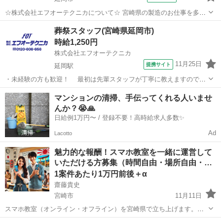
☆株式会社エフオーテクニカについて☆ 宮崎県の製造のお仕事を多数
取り扱っています♪ 半導体に関するのお仕事で幅広い実績があり、 未
宮崎
延岡市
その他
葬祭スタッフ(宮崎県延岡市)
経験でも始められる充実したOJT教育もございます！ 【既に「エフオ
時給1,250円
ーテクニカ」でご登録がある...
株式会社エフオーテクニカ
11月25日
提携サイト
延岡駅
・未経験の方も歓迎！ 最初は先輩スタッフが丁寧に教えますので、
安心してスタートできます。 ・接客マナーが自然と身につく環境 丁
宮崎
延岡市
延岡駅
その他
マンションの清掃、手伝ってくれる人いませ
寧な言葉づかいや礼儀作法など、一生役立つマナーが学べます。 ・人
んか？😭🙏
の心に寄り添えるお仕事です...
日給例1万円〜 / 登録不要！高時給求人多数✨
Ad
Lacotto
魅力的な報酬！スマホ教室を一緒に運営して
いただける方募集（時間自由・場所自由・…
1案件あたり1万円前後＋α
齋藤貴史
宮崎市
11月11日
スマホ教室（オンライン・オフライン）を宮崎県で立ち上げます。
（他の地域はお問合せください。） 一緒に運営していただけるメンバ