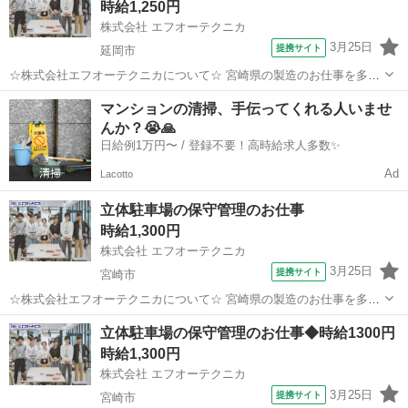
時給1,250円
ーテクニカ」でご登録がある...
株式会社 エフオーテクニカ
3月25日
提携サイト
延岡市
☆株式会社エフオーテクニカについて☆ 宮崎県の製造のお仕事を多数
取り扱っています♪ 半導体に関するのお仕事で幅広い実績があり、 未
宮崎
延岡市
その他
マンションの清掃、手伝ってくれる人いませ
経験でも始められる充実したOJT教育もございます！ 【既に「エフオ
んか？😭🙏
ーテクニカ」でご登録がある...
日給例1万円〜 / 登録不要！高時給求人多数✨
Ad
Lacotto
立体駐車場の保守管理のお仕事
時給1,300円
株式会社 エフオーテクニカ
3月25日
提携サイト
宮崎市
☆株式会社エフオーテクニカについて☆ 宮崎県の製造のお仕事を多数
取り扱っています♪ 半導体に関するのお仕事で幅広い実績があり、 未
宮崎
宮崎市
その他
立体駐車場の保守管理のお仕事◆時給1300円
経験でも始められる充実したOJT教育もございます！ 【既に「エフオ
時給1,300円
ーテクニカ」でご登録がある...
株式会社 エフオーテクニカ
3月25日
提携サイト
宮崎市