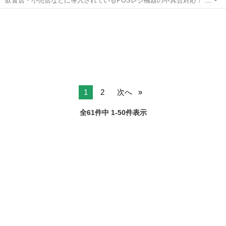
飲食店・小売店などに導入されているPOSレジ機器の不具合対応！ マ
ニュアル完備で未経験でも安心◎ 現場でのトラブルを解決し「ありが
宮崎
児湯郡
その他
フリーランス
とう」が直接もらえるお仕事です！ ✅ お仕事内容 店舗などに設置さ
れたモバイル...
1
2
次へ
全61件中 1-50件表示