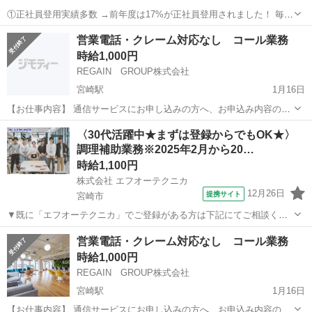
①正社員登用実績多数 →前年度は17%が正社員登用されました！ 毎年
登用数が上がっています！ ※管理者経験平均1～2年で、正社員になれ
宮崎
宮崎市
宮崎駅
その他
アフター5
営業電話・クレーム対応なし コール業務
ます ②業務拡大中につき昇給・昇格スピードが早い →2018年度コー
時給1,000円
ルセンター企...
REGAIN GROUP株式会社
宮崎駅
1月16日
【お仕事内容】 通信サービスにお申し込みの方へ、お申込み内容の確
認のお電話と データ登録作業を行っていただきます。 営業活動・クレ
宮崎
宮崎市
宮崎駅
その他
〈30代活躍中★まずは登録からでもOK★〉
ーム対応などはございません。 研修がしっかりしているので、未経験
調理補助業務※2025年2月から20…
スタートでも活躍できま...
時給1,100円
株式会社 エフオーテクニカ
12月26日
提携サイト
宮崎市
▼既に「エフオーテクニカ」でご登録がある方は下記にてご相談くだ
さい ▼ 電話番号 ：0120-606-656（フリーダイヤル） お仕事ナ
宮崎
宮崎市
その他
営業電話・クレーム対応なし コール業務
ンバー：1724687 ※複数案件へ応募されますと社内確認等によりご連
時給1,000円
絡が遅くなって...
REGAIN GROUP株式会社
宮崎駅
1月16日
【お仕事内容】 通信サービスにお申し込みの方へ、お申込み内容の確