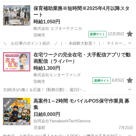
ーネットの知識さえあれば誰でもできます。 パソコンスキルを見に付
宮崎
都城市
都城駅
その他
成功報酬
保育補助業務※短時間※2025年4月以降スタ
けたい人は、研修も用意しております。 我が社の仕事をしている間
ート
は、社員はパソコンの無料...
時給1,050円
株式会社 エフオーテクニカ
12月26日
提携サイト
宮崎市
＼ お仕事のポイント紹介 ／ ｜・ 未経験大歓迎！ ｜・ マイカー通
勤OK/交通費支給(規定あり)！ ｜・ お友達紹介手当あり！ ｜・ 簡単作
宮崎
宮崎市
その他
在宅ワークの完全在宅・大手配信アプリで動
業(軽作業)！ ｜・ 安心のフォロー体制！ ｜・ 週払いOK！急な出費に
画配信（ライバー）
も対応可能...
時給1,300円
株式会社エンターファンズ
6月5日
提携サイト
宮崎市
主婦(夫)の働くを応援！ [勤務日数]： 週2日~
10:00~13:00/09:00~12:00/13:00~16:00/21:00~23:45/05:00~08:00 月/
宮崎
宮崎市
その他
高案件1～2時間 モバイルPOS保守作業員 募
火/水/木/金/土/日 などから選べます [...
集
日給8,000円
合同会社YamabushiTechService
児湯郡
7月21日