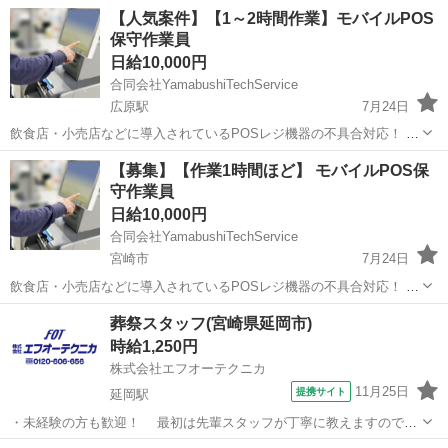
【人気案件】【1～2時間作業】モバイルPOS
保守作業員
日給10,000円
合同会社YamabushiTechService
広原駅
7月24日
飲食店・小売店などに導入されているPOSレジ機器の不具合対応！ マ
ニュアル完備で未経験でも安心◎ 現場でのトラブルを解決し「ありが
宮崎
東臼杵郡
広原駅
その他
フリーランス
【募集】【作業1時間ほど】 モバイルPOS保
とう」が直接もらえるお仕事です！ ✅ お仕事内容 店舗などに設置さ
守作業員
れたモバイル...
日給10,000円
合同会社YamabushiTechService
宮崎市
7月24日
飲食店・小売店などに導入されているPOSレジ機器の不具合対応！ マ
ニュアル完備で未経験でも安心◎ 現場でのトラブルを解決し「ありが
宮崎
宮崎市
その他
フリーランス
葬祭スタッフ(宮崎県延岡市)
とう」が直接もらえるお仕事です！ ✅ お仕事内容 店舗などに設置さ
時給1,250円
れたモバイル...
株式会社エフオーテクニカ
11月25日
提携サイト
延岡駅
・未経験の方も歓迎！ 最初は先輩スタッフが丁寧に教えますので、
安心してスタートできます。 ・接客マナーが自然と身につく環境 丁