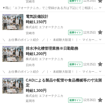
12月25日
提携サイト
宮崎市
▼既に「エフオーテクニカ」でご登録がある方は下記にてご相談くだ
さい ▼ 電話番号 ：0120-606-656（フリーダイヤル） お仕事ナ
宮崎
宮崎市
その他
電気設備設計
ンバー：1743505 ※複数案件へ応募されますと社内確認等によりご連
時給1,150円
絡が遅くなって...
株式会社 エフオーテクニカ
12月25日
提携サイト
宮崎市
＼ お仕事のポイント紹介 ／ ｜・ 未経験大歓迎！ ｜・ マイカー通
勤OK/交通費支給(規定あり)！ ｜・ お友達紹介手当あり！ ｜・ 簡単作
宮崎
宮崎市
その他
排水浄化槽管理業務※日勤勤務
業(軽作業)！ ｜・ 安心のフォロー体制！ ｜・ 週払いOK！急な出費に
時給1,200円
も対応可能...
株式会社 エフオーテクニカ
12月25日
提携サイト
日向市
＼ お仕事のポイント紹介 ／ ｜・ 未経験大歓迎！ ｜・ マイカー通
勤OK/交通費支給(規定あり)！ ｜・ お友達紹介手当あり！ ｜・ 簡単作
宮崎
日向市
その他
CADによる製品や配管や食品機械等の寸法測
業(軽作業)！ ｜・ 安心のフォロー体制！ ｜・ 週払いOK！急な出費に
定
も対応可能...
時給1,300円
株式会社 エフオーテクニカ
12月26日
提携サイト
延岡市