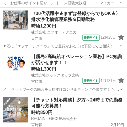
＼ お仕事のポイント紹介 ／ ｜・ 未経験大歓迎！ ｜・ マイカー通
勤OK/交通費支給(規定あり)！ ｜・ お友達紹介手当あり！ ｜・ 簡単作
宮崎
延岡市
その他
〈30代活躍中★まずは登録からでもOK★〉
業(軽作業)！ ｜・ 安心のフォロー体制！ ｜・ 週払いOK！急な出費に
排水浄化槽管理業務※日勤勤務
も対応可能...
時給1,200円
株式会社 エフオーテクニカ
12月25日
提携サイト
日向市
▼既に「エフオーテクニカ」でご登録がある方は下記にてご相談くだ
さい ▼ 電話番号 ：0120-606-656（フリーダイヤル） お仕事ナ
宮崎
日向市
その他
【霧島×高時給オペレーション業務】PC知識
ンバー：1734121 ※複数案件へ応募されますと社内確認等によりご連
が活かせます！！
絡が遅くなって...
時給1,300円
株式会社ホットスタッフ宮崎
12月21日
提携サイト
宮崎市
／ ネットワークの統合を目指すITコンサルティング企業です！ ＼
◆お仕事内容◆ ・オペレーション業務 ⇒サーバーやネットワーク
宮崎
宮崎市
その他
【チャット対応業務】夕方～24時までの勤務
の構築、運用及び保守の支援 ⇒コマンド入力 ⇒書類の整理 ⇒帳票の
可能な方募集！
補充 ・電話対応...
時給850円
REGAIN GROUP株式会社
宮崎駅
2月10日