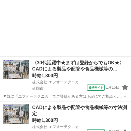
〈30代活躍中★まずは登録からでもOK★〉
CADによる製品や配管や食品機械等の…
時給1,300円
株式会社 エフオーテクニカ
1月16日
提携サイト
延岡市
▼既に「エフオーテクニカ」でご登録がある方は下記にてご相談くだ
さい ▼ 電話番号 ：0120-606-656（フリーダイヤル） お仕事ナ
宮崎
延岡市
その他
CADによる製品や配管や食品機械等の寸法測
ンバー：1333040 ※複数案件へ応募されますと社内確認等によりご連
定
絡が遅くなって...
時給1,300円
株式会社 エフオーテクニカ