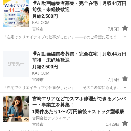
宮崎
延岡市
延岡駅
その他
🎥AI動画編集者募集・完全在宅｜月収44万円
寧な言葉づかいや礼儀作法など、一生役立つマナーが学べます。 ・人
前後・未経験歓迎
の心に寄り添えるお仕事です...
月給2,500円
KAJICOM
宮崎市
7月5日
「在宅でクリエイティブな仕事がしたい」——そのご希望に応えます
💡 AI動画クリエイターは、毎日違うテーマで動画を生成する仕事で
宮崎
宮崎市
その他
動画編集
す。 クリエイティブな発想と丁寧な確認作業が評価されます🎨 完全在
🎥AI動画編集者募集・完全在宅｜月収44万円
宅・月収44万円前...
前後・未経験歓迎
月給2,500円
KAJICOM
宮崎市
7月5日
「在宅でクリエイティブな仕事がしたい」——そのご希望に応えます
💡 AI動画クリエイターは、毎日違うテーマで動画を生成する仕事で
宮崎
宮崎市
その他
動画編集
宮崎エリアなどでスマホ修理ができるメンバ
す。 クリエイティブな発想と丁寧な確認作業が評価されます🎨 完全在
ー・事業主を募集！
宅・月収44万円前...
1案件あたり1〜2万円前後＋ストック型報酬
合同会社デジタルケア
宮崎市
1月29日