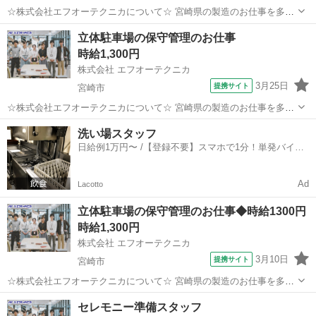
☆株式会社エフオーテクニカについて☆ 宮崎県の製造のお仕事を多数
取り扱っています♪ 半導体に関するのお仕事で幅広い実績があり、 未
宮崎
宮崎市
その他
立体駐車場の保守管理のお仕事
経験でも始められる充実したOJT教育もございます！ 【既に「エフオ
時給1,300円
ーテクニカ」でご登録がある...
株式会社 エフオーテクニカ
3月25日
提携サイト
宮崎市
☆株式会社エフオーテクニカについて☆ 宮崎県の製造のお仕事を多数
取り扱っています♪ 半導体に関するのお仕事で幅広い実績があり、 未
宮崎
宮崎市
その他
洗い場スタッフ
経験でも始められる充実したOJT教育もございます！ 【既に「エフオ
日給例1万円〜 /【登録不要】スマホで1分！単発バイト
ーテクニカ」でご登録がある...
一括検索✨
Ad
Lacotto
立体駐車場の保守管理のお仕事◆時給1300円
時給1,300円
株式会社 エフオーテクニカ
3月10日
提携サイト
宮崎市
☆株式会社エフオーテクニカについて☆ 宮崎県の製造のお仕事を多数
取り扱っています♪ 半導体に関するのお仕事で幅広い実績があり、 未
宮崎
宮崎市
その他
セレモニー準備スタッフ
経験でも始められる充実したOJT教育もございます！ 【既に「エフオ