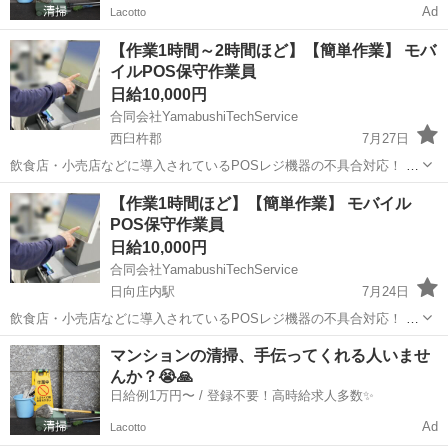
Ad
Lacotto
【作業1時間～2時間ほど】【簡単作業】 モバ
イルPOS保守作業員
日給10,000円
合同会社YamabushiTechService
西臼杵郡
7月27日
飲食店・小売店などに導入されているPOSレジ機器の不具合対応！ マ
ニュアル完備で未経験でも安心◎ 現場でのトラブルを解決し「ありが
宮崎
西臼杵郡
その他
フリーランス
【作業1時間ほど】【簡単作業】 モバイル
とう」が直接もらえるお仕事です！ ✅ お仕事内容 店舗などに設置さ
POS保守作業員
れたモバイル...
日給10,000円
合同会社YamabushiTechService
日向庄内駅
7月24日
飲食店・小売店などに導入されているPOSレジ機器の不具合対応！ マ
ニュアル完備で未経験でも安心◎ 現場でのトラブルを解決し「ありが
宮崎
都城市
日向庄内駅
その他
フリーランス
マンションの清掃、手伝ってくれる人いませ
とう」が直接もらえるお仕事です！ ✅ お仕事内容 店舗などに設置さ
んか？😭🙏
れたモバイル...
日給例1万円〜 / 登録不要！高時給求人多数✨
Ad
Lacotto