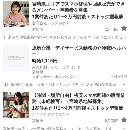
宮崎
宮崎市
その他
オンライン
宮崎県エリアでスマホ修理や回線販売ができ
ーを募集しています。 私が運営するスマホスクールは、スマホの操作
るメンバー・事業者を募集！
やアプリの操作について教...
1案件あたり1〜2万円前後＋ストック型報酬
合同会社デジタルケア
宮崎市
11月3日
📱 宮崎で地域密着型のお仕事を始めてみませんか？ （※他エリアの方
もお気軽にご相談ください） ⏳ 時間や場所に縛られず、自宅でもスタ
宮崎
宮崎市
その他
スキマ時間
通所介護・デイサービス勤務の介護職/ヘルパ
ートOK！ ・働く場所・時間は自由。自宅からも始められます。 ・未
ー
経験の方でも、...
時給1,116円
みのり園デイサービスセンター
宮崎県
スポンサー：求人ボックス
08月06日
【仕事内容】食事・入浴・排泄・リハビリ等、生活全般の介護補助 業
務変更範囲:変更なし 雇用期間の定めあり 6ヶ月 条件付きで更新あり
アルバイト・パート
【時間・場所自由】格安スマホ回線の販売業
契約更新の条件 誓約違反、就業規則違反、遅刻・欠勤等、勤務態度・
務（未経験可）（宮崎県地域募集）
健康上問題がある場合を考慮して判...
1案件あたり1〜4万円前後＋ストック型報酬
合同会社デジタルケア
宮崎市
8月30日
宮崎県で格安スマホ回線の販売業務をしてくれる方を募集します。