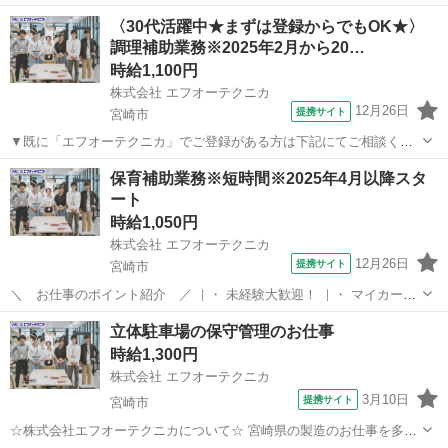
給与になったスタッフも多数 <募集職種> 理容師 <仕事内容> 様々なお
アルバイト・パート
〈30代活躍中★まずは登録からでもOK★〉
客さまの「らしさ」を叶える、サロン業務全般をお任せします <プラ
調理補助業務※2025年2月から20…
ージュならではの働きやすさ&成...
時給1,100円
株式会社 エフオーテクニカ
12月26日
提携サイト
宮崎市
▼既に「エフオーテクニカ」でご登録がある方は下記にてご相談くだ
さい ▼ 電話番号 ：0120-606-656（フリーダイヤル） お仕事ナ
宮崎
宮崎市
その他
保育補助業務※短時間※2025年4月以降スタ
ンバー：1724687 ※複数案件へ応募されますと社内確認等によりご連
ート
絡が遅くなって...
時給1,050円
株式会社 エフオーテクニカ
12月26日
提携サイト
宮崎市
＼ お仕事のポイント紹介 ／ ｜・ 未経験大歓迎！ ｜・ マイカー通
勤OK/交通費支給(規定あり)！ ｜・ お友達紹介手当あり！ ｜・ 簡単作
宮崎
宮崎市
その他
立体駐車場の保守管理のお仕事
業(軽作業)！ ｜・ 安心のフォロー体制！ ｜・ 週払いOK！急な出費に
時給1,300円
も対応可能...
株式会社 エフオーテクニカ
3月10日
提携サイト
宮崎市
☆株式会社エフオーテクニカについて☆ 宮崎県の製造のお仕事を多数