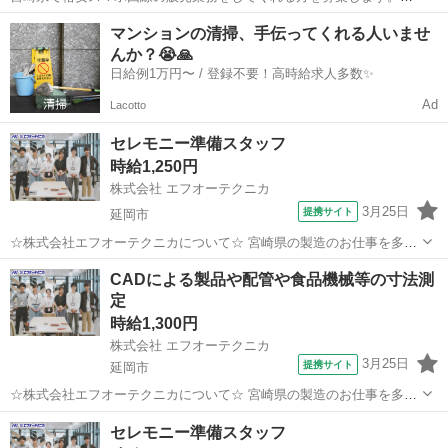
（他の地域の方はご相談ください。） 歩合制のお仕事なので、働く時
宮崎
宮崎市
その他
時給
マンションの清掃、手伝ってくれる人いませ
間・場所は自由とさせていただいております。 ノルマもないので、気
んか？😭🙏
楽にやるのもよし、全力で...
日給例1万円〜 / 登録不要！高時給求人多数✨
Ad
Lacotto
セレモニー準備スタッフ
時給1,250円
株式会社 エフオーテクニカ
3月25日
提携サイト
延岡市
☆株式会社エフオーテクニカについて☆ 宮崎県の製造のお仕事を多数
取り扱っています♪ 半導体に関するのお仕事で幅広い実績があり、 未
宮崎
延岡市
その他
CADによる製品や配管や食品機械等の寸法測
経験でも始められる充実したOJT教育もございます！ 【既に「エフオ
定
ーテクニカ」でご登録がある...
時給1,300円
株式会社 エフオーテクニカ
3月25日
提携サイト
延岡市
☆株式会社エフオーテクニカについて☆ 宮崎県の製造のお仕事を多数
取り扱っています♪ 半導体に関するのお仕事で幅広い実績があり、 未
宮崎
延岡市
その他
セレモニー準備スタッフ
経験でも始められる充実したOJT教育もございます！ 【既に「エフオ