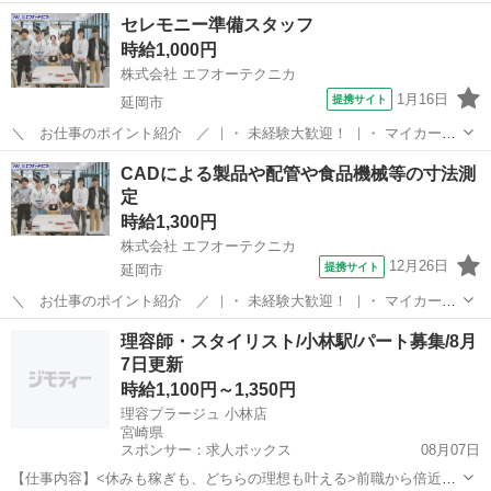
取り扱っています♪ 半導体に関するのお仕事で幅広い実績があり、 未
宮崎
延岡市
その他
セレモニー準備スタッフ
経験でも始められる充実したOJT教育もございます！ 【既に「エフオ
時給1,000円
ーテクニカ」でご登録がある...
株式会社 エフオーテクニカ
1月16日
提携サイト
延岡市
＼ お仕事のポイント紹介 ／ ｜・ 未経験大歓迎！ ｜・ マイカー通
勤OK/交通費支給(規定あり)！ ｜・ お友達紹介手当あり！ ｜・ 簡単作
宮崎
延岡市
その他
CADによる製品や配管や食品機械等の寸法測
業(軽作業)！ ｜・ 安心のフォロー体制！ ｜・ 週払いOK！急な出費に
定
も対応可能...
時給1,300円
株式会社 エフオーテクニカ
12月26日
提携サイト
延岡市
＼ お仕事のポイント紹介 ／ ｜・ 未経験大歓迎！ ｜・ マイカー通
勤OK/交通費支給(規定あり)！ ｜・ お友達紹介手当あり！ ｜・ 簡単作
宮崎
延岡市
その他
理容師・スタイリスト/小林駅/パート募集/8月
業(軽作業)！ ｜・ 安心のフォロー体制！ ｜・ 週払いOK！急な出費に
7日更新
も対応可能...
時給1,100円～1,350円
理容プラージュ 小林店
宮崎県
スポンサー：求人ボックス
08月07日
【仕事内容】<休みも稼ぎも、どちらの理想も叶える>前職から倍近い