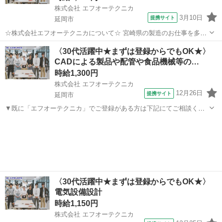
株式会社 エフオーテクニカ
3月10日
提携サイト
延岡市
☆株式会社エフオーテクニカについて☆ 宮崎県の製造のお仕事を多数
取り扱っています♪ 半導体に関するのお仕事で幅広い実績があり、 未
宮崎
延岡市
その他
〈30代活躍中★まずは登録からでもOK★〉
経験でも始められる充実したOJT教育もございます！ 【既に「エフオ
CADによる製品や配管や食品機械等の…
ーテクニカ」でご登録がある...
時給1,300円
株式会社 エフオーテクニカ
12月26日
提携サイト
延岡市
▼既に「エフオーテクニカ」でご登録がある方は下記にてご相談くだ
さい ▼ 電話番号 ：0120-606-656（フリーダイヤル） お仕事ナ
宮崎
延岡市
その他
ンバー：1333040 ※複数案件へ応募されますと社内確認等によりご連
絡が遅くなって...
〈30代活躍中★まずは登録からでもOK★〉
電気設備設計
時給1,150円
株式会社 エフオーテクニカ