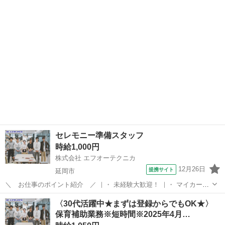
取り扱っています♪ 半導体に関するのお仕事で幅広い実績があり、 未
宮崎
宮崎市
その他
経験でも始められる充実したOJT教育もございます！ 【既に「エフオ
ーテクニカ」でご登録がある...
セレモニー準備スタッフ
時給1,000円
株式会社 エフオーテクニカ
12月26日
提携サイト
延岡市
＼ お仕事のポイント紹介 ／ ｜・ 未経験大歓迎！ ｜・ マイカー通
勤OK/交通費支給(規定あり)！ ｜・ お友達紹介手当あり！ ｜・ 簡単作
宮崎
延岡市
その他
〈30代活躍中★まずは登録からでもOK★〉
業(軽作業)！ ｜・ 安心のフォロー体制！ ｜・ 週払いOK！急な出費に
保育補助業務※短時間※2025年4月…
も対応可能...