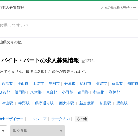
トの求人募集情報
地元の掲示板 ジモティー
山県のその他
ト・バイト・パートの求人募集情報
全127件
用できません。最後に選択した条件が優先されます。
倉敷市
津山市
玉野市
笠岡市
井原市
総社市
高梁市
新見市
備前
加賀郡
勝田郡
久米郡
真庭郡
小田郡
苫田郡
都窪郡
和気郡
津山駅
宇野駅
県庁通り駅
西大寺駅
新倉敷駅
新見駅
児島駅
Webデザイナー
エンジニア
データ入力
その他