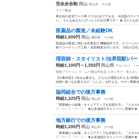
完全歩合制
岡山
岡山市
その他
ライブ配信
🌟注目の在宅ワーク🌟 スマホ1台でできる、今話題のラ
い」 そんなあなたにぴったりのお仕事です！ 🎤【どんな仕
医薬品の製造／未経験OK
時給1,600円
岡山
勝田郡
その他
医薬品の製造に関わる作業及び 機械操作です。クリーンル
程〜コーティング工程・ 錠剤検査を行います。 当社の正社
理容師・スタイリスト/法界院駅/パー
時給1,100円～1,350円
岡山県
アルバイト・パ
理容プラージュ ラ・ムー岡山中央店
スポンサー：求人ボッ
【仕事内容】<休みも稼ぎも、どちらの理想も叶える>前職か
内容> 様々なお客さまの「らしさ」を叶える、サロン業務全般
協同組合での後方事務
時給1,225円
岡山
岡山市
その他
『異業種から転職・キャリアアップを目指す方』 『スキル
◇・━・◇・━・◇・ ★お友達紹介キャンペーン実施中★ ご
地方銀行での後方事務
時給1,200円
岡山
岡山市
その他
『異業種から転職・キャリアアップを目指す方』 『スキル
◇・━・◇・━・◇・ ★お友達紹介キャンペーン実施中★ ご