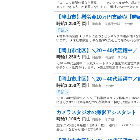
「コツコツ確認作業なら得意」——そのスキルが今、求められ
ェックできる人」が必要になります。 弊社のAIデータチェッカ
【津山市】慰労金10万円支給◎【時給1,
時給1,250円
岡山
津山市
美作千代駅
その他
日払い
★材料準備業務 ★リストに基づきピッキングや組み付けを
います。 ★未経験歓迎!丁寧な指導で安心して始められる環
【岡山市北区】＼20～40代活躍中／【時
時給1,250円
岡山
岡山市
岡山駅
その他
＼20～40代活躍中／ 人気スケートリンク施設での運営業務
やチケット販売を行います。 ■売上管理業務 Excelのフォ
【岡山市北区】＼20～40代活躍中／前払い
時給1,350円
岡山
岡山市
その他
日払い
＼20～40代活躍中／ ＼＼ 工務事務スタッフ募集 // ✨1
に使えます! ✨日勤専属なので夜勤業務一切なし!生活リズム
カメラスタジオの撮影アシスタント
時給1,100円
岡山
岡山市
その他
主婦(夫)の働くを応援！ [勤務日数]： 週2日~ 09:00~14:00/10:00~
金/土/日 などから選べます [勤務...