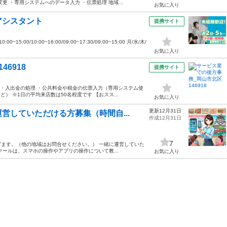
 ・専用システムへのデータ入力 ・伝票処理 地域...
お気に入り
アシスタント
提携サイト
15:00/10:00~16:00/09:00~17:30/09:00~15:00 月/水/木/
お気に入り
6918
提携サイト
 ・入出金の処理 ・公共料金や税金の伝票入力（専用システム使
） ※1日の平均来店数は50名程度です 【おスス...
お気に入り
更新12月31日
営していただける方募集（時間自...
作成12月31日
7
ます。（他の地域はお問合せください。） 一緒に運営していた
ールは、スマホの操作やアプリの操作について教...
お気に入り