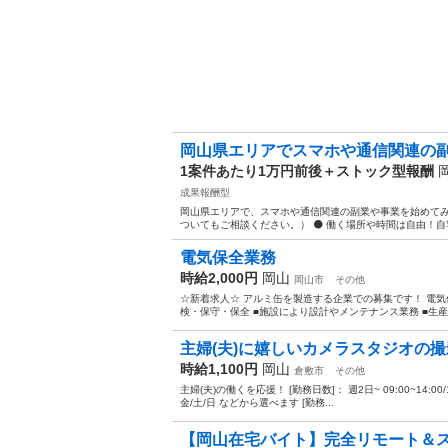
岡山県エリアでスマホや通信関連の副
1案件あたり1万円前後＋ストック型報酬
成果報酬型
岡山県エリアで、スマホや通信関連の副業や事業を始めてみ
ついてもご相談ください。） ⚫️ 働く場所や時間は自由！自
電気保全業務
時給2,000円
岡山
岡山市
その他
☆新着求人☆ アルミ缶を製造する企業での募集です！ 電気保
検・保守・保全 ■施設により設計やメンテナンス業務 ■生産設
主婦(夫)に嬉しいカメラスタジオの
時給1,100円
岡山
倉敷市
その他
主婦(夫)の働くを応援！ [勤務日数]： 週2日~ 09:00~14:00/10:00~
金/土/日 などから選べます [勤務...
【岡山在宅バイト】完全リモート＆スマホ