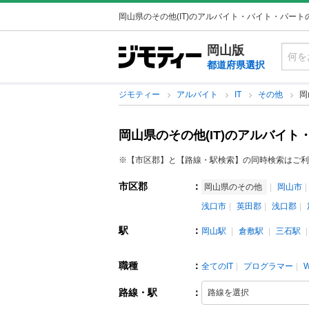
岡山県のその他(IT)のアルバイト・バイト・パー
岡山版
都道府県選択
ジモティー
アルバイト
IT
その他
岡
岡山県のその他(IT)のアルバイ
※【市区郡】と【路線・駅検索】の同時検索はご利
市区郡
：
岡山県のその他
岡山市
浅口市
英田郡
浅口郡
駅
：
岡山駅
倉敷駅
三石駅
職種
：
全てのIT
プログラマー
路線・駅
：