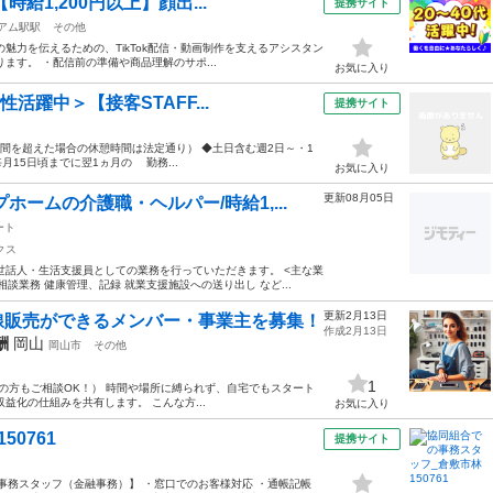
給1,200円以上】顔出...
提携サイト
アム駅駅
その他
の魅力を伝えるための、TikTok配信・動画制作を支えるアシスタン
ます。 ・配信前の準備や商品理解のサポ...
お気に入り
活躍中＞【接客STAFF...
提携サイト
が6時間を超えた場合の休憩時間は法定通り） ◆土日含む週2日～・1
月15日頃までに翌1ヵ月の 勤務...
お気に入り
更新08月05日
ームの介護職・ヘルパー/時給1,...
ート
クス
世話人・生活支援員としての業務を行っていただきます。 <主な業
談業務 健康管理、記録 就業支援施設への送り出し など...
更新2月13日
線販売ができるメンバー・事業主を募集！
作成2月13日
酬
岡山
岡山市
その他
1
域の方もご相談OK！） 時間や場所に縛られず、自宅でもスタート
益化の仕組みを共有します。 こんな方...
お気に入り
0761
提携サイト
事務スタッフ（金融事務）】 ・窓口でのお客様対応 ・通帳記帳