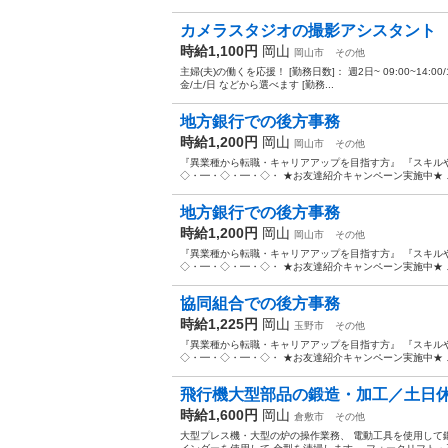
カメラスタジオの撮影アシスタント
時給1,100円
岡山
岡山市
その他
主婦(夫)の働くを応援！ [勤務日数]： 週2日~ 09:00~14:00/10:00~
金/土/日 などから選べます [勤務...
地方銀行での後方事務
時給1,200円
岡山
岡山市
その他
『異業種から転職・キャリアアップを目指す方』 『スキル
◇・━・◇・━・◇・ ★お友達紹介キャンペーン実施中★ ご
地方銀行での後方事務
時給1,200円
岡山
岡山市
その他
『異業種から転職・キャリアアップを目指す方』 『スキル
◇・━・◇・━・◇・ ★お友達紹介キャンペーン実施中★ ご
協同組合での後方事務
時給1,225円
岡山
玉野市
その他
『異業種から転職・キャリアアップを目指す方』 『スキル
◇・━・◇・━・◇・ ★お友達紹介キャンペーン実施中★ ご
飛行機大型部品の鍛造・加工／土日
時給1,600円
岡山
倉敷市
その他
大型プレス機・大型の炉の操作業務、 電動工具を使用して