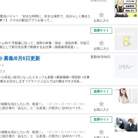
作成5月2日
イブ配信バイト！ 「好きな時間に、好きな場所で、自分らしく働きた
事？】 スマホの配信アプリを使って...
お気に入り
提携サイト
ーム内で 手順書に沿って、原料の秤量・混合・ 造粒作業、打錠工
員として取引先企業で勤務するお仕事（無期雇用派遣）...
お気に入り
更新08月06日
ト募集/8月6日更新
ート
クス
ら倍近い給与になったスタッフも多数 <募集職種> 理容師 <仕事
をお任せします <プラージュならではの働きやすさ&成...
提携サイト
や経験を活かしたい方、歓迎！』 ・◇・━・◇・━・◇・━・
紹介者の「あなた」と「お友達」の双方に QUOカード5...
お気に入り
提携サイト
や経験を活かしたい方、歓迎！』 ・◇・━・◇・━・◇・━・
紹介者の「あなた」と「お友達」の双方に QUOカード5...
お気に入り