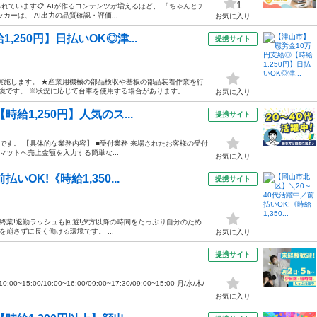
1
ています📋 AIが作るコンテンツが増えるほど、 「ちゃんとチ
ーは、 AI出力の品質確認・評価...
お気に入り
250円】日払いOK◎津...
提携サイト
実施します。 ★産業用機械の部品検収や基板の部品装着作業を行
境です。 ※状況に応じて台車を使用する場合があります。...
お気に入り
給1,250円】人気のス...
提携サイト
です。 【具体的な業務内容】 ■受付業務 来場されたお客様の受付
ーマットへ売上金額を入力する簡単な...
お気に入り
OK!《時給1,350...
提携サイト
6:45終業!退勤ラッシュも回避!夕方以降の時間をたっぷり自分のため
を崩さずに長く働ける環境です。 ...
お気に入り
提携サイト
15:00/10:00~16:00/09:00~17:30/09:00~15:00 月/水/木/
お気に入り