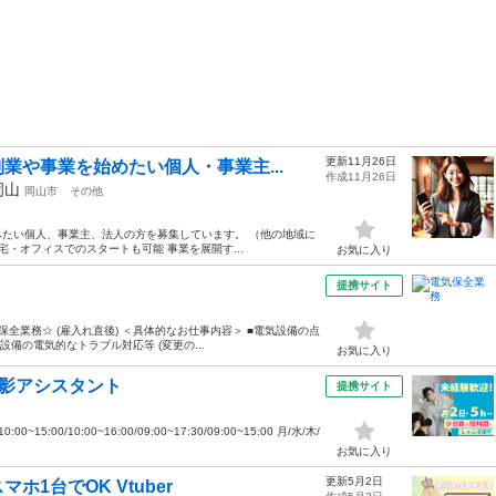
更新11月26日
業や事業を始めたい個人・事業主...
作成11月26日
岡山
岡山市
その他
たい個人、事業主、法人の方を募集しています。 （他の地域に
宅・オフィスでのスタートも可能 事業を展開す...
お気に入り
提携サイト
全業務☆ (雇入れ直後) ＜具体的なお仕事内容＞ ■電気設備の点
備の電気的なトラブル対応等 (変更の...
お気に入り
撮影アシスタント
提携サイト
15:00/10:00~16:00/09:00~17:30/09:00~15:00 月/水/木/
お気に入り
更新5月2日
1台でOK Vtuber