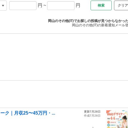
円
~
円
クリア
岡山のその他(IT)でお探しの投稿が見つからなかっ
岡山のその他(IT)の新着通知メール
更新7月28日
ーク｜月収25〜45万円・...
作成7月28日