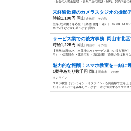
・お金の入出金処理 ・新規口座の開設・解約、契約内容の変更
未経験歓迎のカメラスタジオの撮影
時給1,100円
岡山
倉敷市
その他
主婦(夫)の働くを応援！ [勤務日数]： 週2日~ 09:00~14:00/10:00~
金/土/日 などから選べます [勤務...
サービス業での後方事務_岡山市北区14
時給1,225円
岡山
岡山市
その他
【事務未経験OK！土日祝休み！サービス業での後方事務】
用） ・伝票照合 ・電話応対 ・窓口対応（通帳の受け取りなど
魅力的な報酬！スマホ教室を一緒に運
1案件あたり数千円
岡山
岡山市
その他
オンライン
スマホ教室（オンライン・オフライン）を岡山県で立ち上げ
だけるメンバーを募集しています。 私が運営するスマホスク