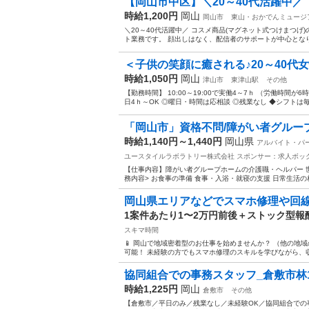
【岡山市中区】＼20～40代活躍中／【時
時給1,200円
岡山
岡山市
東山・おかでんミュージ
＼20～40代活躍中／ コスメ商品(マグネット式つけまつげ)
ト業務です。 顔出しはなく、配信者のサポートが中心となり
＜子供の笑顔に癒される♪20～40代女性
時給1,050円
岡山
津山市
東津山駅
その他
【勤務時間】 10:00～19:00で実働4～7ｈ （労働時間
日4ｈ～OK ◎曜日・時間は応相談 ◎残業なし ◆シフトは毎
「岡山市」資格不問/障がい者グループホ
時給1,140円～1,440円
岡山県
アルバイト・パ
ユースタイルラボラトリー株式会社
スポンサー：求人ボッ
【仕事内容】障がい者グループホームの介護職・ヘルパー 
務内容> お食事の準備 食事・入浴・就寝の支援 日常生活の相
岡山県エリアなどでスマホ修理や回
1案件あたり1〜2万円前後＋ストック型報
スキマ時間
📱 岡山で地域密着型のお仕事を始めませんか？ （他の地
可能！ 未経験の方でもスマホ修理のスキルを学びながら、収
協同組合での事務スタッフ_倉敷市林15
時給1,225円
岡山
倉敷市
その他
【倉敷市／平日のみ／残業なし／未経験OK／協同組合での