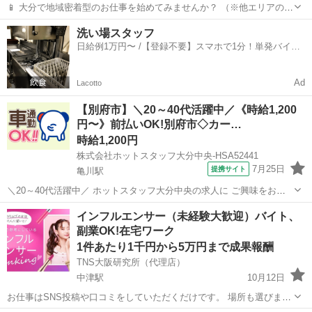
📱 大分で地域密着型のお仕事を始めてみませんか？ （※他エリアの方
もお気軽にご相談ください） ⏳ 時間も場所も自由！自宅からのスター
大分
大分市
その他
バッテリー
洗い場スタッフ
トもOK ・働く場所や時間に制限はなく、ご自宅からでも無理なくス
日給例1万円〜 /【登録不要】スマホで1分！単発バイト
タートできます。 ...
一括検索✨
Ad
Lacotto
【別府市】＼20～40代活躍中／《時給1,200
円〜》前払いOK!別府市◇カー…
時給1,200円
株式会社ホットスタッフ大分中央-HSA52441
7月25日
提携サイト
亀川駅
＼20～40代活躍中／ ホットスタッフ大分中央の求人に ご興味をお持
ちいただき、ありがとうございます! *—————おすすめPOINT
大分
別府市
亀川駅
その他
インフルエンサー（未経験大歓迎）バイト、
—————* ●年間休日120日でプライベート充実 ●無料駐車場完備で
副業OK!在宅ワーク
マイカー通勤もラク...
1件あたり1千円から5万円まで成果報酬
TNS大阪研究所（代理店）
中津駅
10月12日
お仕事はSNS投稿や口コミをしていただくだけです。 場所も選びませ
んので、ご自宅で可能です。 SNSの種類も選べます。 インスタ必須