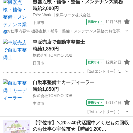
機器点検・補修・整備・メンテナンス業務
コンでレイアウト図を作成します。 主な業務は修正と更新、文書の作
時給2,000円
成、データ入力など ◎...
ToYo Work. | 東洋ワーク株式会社
12月26日
提携サイト
中津市
≪お仕事内容≫ 機器点検・補修・整備・メンテナンス業務のお仕事で
す 【具体的なお仕事内容】 機器点検・補修・整備・メンテナンス業務
大分
中津市
その他
車販売店で自動車整備士
・特殊な機器の点検・補修・整備・メンテナンス業務 ∟機器導入を
時給1,850円
されている顧客工場へ出向い...
株式会社TOMIYO JOB
12月24日
提携サイト
日田市
……………………………………………………… 【1stエントリー】(フ
ァストエントリー)は、 一人目入社特典としてずっと時給100円プラ
大分
日田市
その他
自動車整備士カーディーラー
ス。 予告なく終了しますので、ご応募はお早めに!!
時給1,850円
……………………………………………...
株式会社TOMIYO JOB
12月24日
提携サイト
中津市
……………………………………………………… 【1stエントリー】(フ
ァストエントリー)は、 一人目入社特典としてずっと時給100円プラ
大分
中津市
その他
【宇佐市】＼20～40代活躍中／くだもの回収
ス。 予告なく終了しますので、ご応募はお早めに!!
のお仕事◇宇佐市★【時給1,200…
……………………………………………...