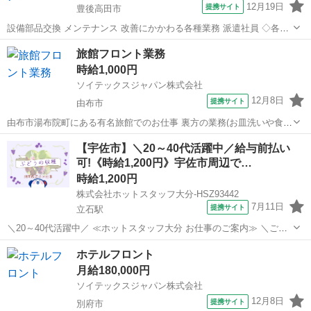
12月19日
提携サイト
豊後高田市
設備部品交換 メンテナンス 改善にかかわる各種業務 派遣社員 ◇各種
社会保険完備 (加入保険は、就業時間により異なります。) ◇年齢不問
大分
豊後高田市
その他
旅館フロント業務
◇未経験者歓迎 ◇18歳以上(深夜帯勤務のため、例外事由2号による)
時給1,000円
ソイテックスジャパン株式会社
12月8日
提携サイト
由布市
由布市湯布院町にある有名旅館でのお仕事 裏方の業務(お皿洗いや食事
の配膳、調理補助、客室清掃)から フロント業務や接客業務も幅広く行
大分
由布市
その他
【宇佐市】＼20～40代活躍中／給与前払い
ってもらいます。 その人にあった業務を行ってもらいます。 希望すれ
可!《時給1,200円》宇佐市周辺で…
ばどんどんステップアップし...
時給1,200円
株式会社ホットスタッフ大分-HSZ93442
7月11日
提携サイト
立石駅
＼20～40代活躍中／ ≪ホットスタッフ大分 お仕事のご案内≫ ＼ご紹
介するお仕事のPOINT♪/ ◆くだものの栽培や収穫に興味のある方 ◆作
大分
宇佐市
立石駅
その他
ホテルフロント
物の勉強をしたい方 ◆短期のお仕事をお探しの方 ◆日月休み
月給180,000円
─────────...
ソイテックスジャパン株式会社
12月8日
提携サイト
別府市