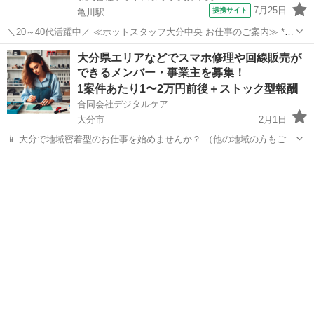
7月25日
提携サイト
亀川駅
＼20～40代活躍中／ ≪ホットスタッフ大分中央 お仕事のご案内≫ *
—————おすすめPOINT—————* ◇年間休日120日でプライベー
大分
別府市
亀川駅
その他
大分県エリアなどでスマホ修理や回線販売が
ト充実 ◇無料駐車場完備でマイカー通勤もラクラク ◇作業服は無料で
できるメンバー・事業主を募集！
貸与! ◇未...
1案件あたり1〜2万円前後＋ストック型報酬
合同会社デジタルケア
大分市
2月1日
📱 大分で地域密着型のお仕事を始めませんか？ （他の地域の方もご相
談OK！） 時間や場所に縛られず、自宅でもスタート可能！ 未経験で
大分
大分市
その他
スキマ時間
もスマホ修理のスキルを学び、収益化の仕組みを共有できます。 こん
な方におすす...