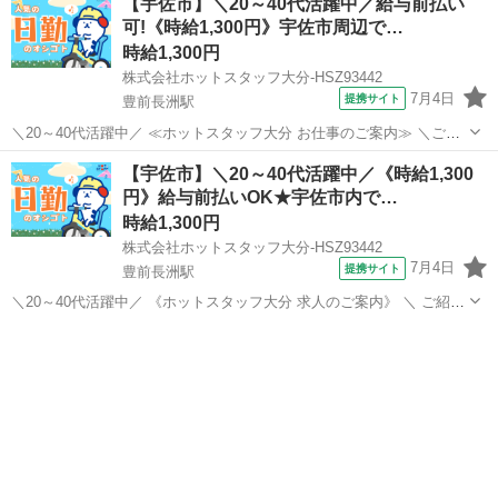
【宇佐市】＼20～40代活躍中／給与前払い
可!《時給1,300円》宇佐市周辺で…
時給1,300円
株式会社ホットスタッフ大分-HSZ93442
7月4日
提携サイト
豊前長洲駅
＼20～40代活躍中／ ≪ホットスタッフ大分 お仕事のご案内≫ ＼ご紹
介するお仕事のPOINT♪/ ◆日勤専属で20万円以上可能 ◆未経験でも始
大分
宇佐市
豊前長洲駅
その他
【宇佐市】＼20～40代活躍中／《時給1,300
めやすいお仕事 ◆重量物の扱いなしで身体の負担なし ◆土日休みで家
円》給与前払いOK★宇佐市内で…
庭時間を大切...
時給1,300円
株式会社ホットスタッフ大分-HSZ93442
7月4日
提携サイト
豊前長洲駅
＼20～40代活躍中／ 《ホットスタッフ大分 求人のご案内》 ＼ ご紹介
するお仕事のPOINT / ◆日勤専属で20万円以上可能 ◆未経験でも始め
大分
宇佐市
豊前長洲駅
その他
やすいお仕事 ◆重量物の扱いなしで身体の負担なし ◆土日休みで家庭
時間を大切...