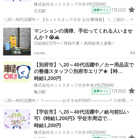
株式会社ホットスタッフ大分-HSZ93442
7月11日
提携サイト
立石駅
＼20～40代活躍中／ 【ホットスタッフ大分 お仕事情報】 ＼ ご紹介す
るお仕事のPOINT / ◆くだものの栽培や収穫に興味のある方 ◆作物の
大分
宇佐市
立石駅
その他
マンションの清掃、手伝ってくれる人いませ
勉強をしたい方 ◆短期のお仕事をお探しの方 ◆日月休み
んか？😭🙏
━━━━━━━━━━...
日給例1万円〜 / 登録不要！高時給求人多数✨
Ad
Lacotto
【別府市】＼20～40代活躍中／カー用品店で
の整備スタッフ◇別府市エリア★【時…
時給1,200円
株式会社ホットスタッフ大分中央-HSZ93442
7月25日
提携サイト
亀川駅
＼20～40代活躍中／ *—————おすすめPOINT—————* ◎年間休
日120日でプライベート充実 ◎無料駐車場完備でマイカー通勤もラク
大分
別府市
亀川駅
その他
【宇佐市】＼20～40代活躍中／給与前払い
ラク ◎作業服は無料で貸与! ◎未経験歓迎!教育体制ありで安心スター
可!《時給1,200円》宇佐市周辺で…
ト *——...
時給1,200円
株式会社ホットスタッフ大分-HSZ93442
7月11日