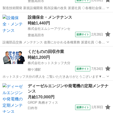
2月28日
提携サイト
豊後高田市
製造技術開発 新規設備開発 既存設備の改良 派遣社員 ◇各種社会保険
完備 (加入保険は、就業時間により異なります。) ◇年齢不問 ◇未経験
大分
豊後高田市
その他
設備保全・メンテナンス
者歓迎
時給1,440円
株式会社エムシーアヴァンセ
2月28日
提携サイト
豊後高田市
設備部品交換 メンテナンス 改善にかかわる各種業務 派遣社員 ◇各種
社会保険完備 (加入保険は、就業時間により異なります。) ◇年齢不問
大分
豊後高田市
その他
くだものの回収作業
◇未経験者歓迎 ◇18歳以上(深夜帯勤務のため、例外事由2号による)
時給1,200円
株式会社ホットスタッフ大分
7月24日
提携サイト
柳ケ浦駅
ホットスタッフ大分の求人を ご覧いただきありがとうございます▼・
ω・▽ ＼ ご紹介するお仕事のPOINT ／ ◆くだものの栽培や収穫に
大分
宇佐市
柳ケ浦駅
その他
ディーゼルエンジンや発電機の定期メンテナ
興味のある方 ◆作物の勉強をしたい方 ◆短期のお仕事をお探しの方
ンス
◆日月休み ———...
月給170,000円
GROP 鳥栖オフィス
1月30日
提携サイト
臼杵市