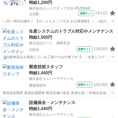
時給1,200円
株式会社ホットスタッフ大分-HSZ93442
7月11日
提携サイト
立石駅
＼20～40代活躍中／ 【ホットスタッフ大分 お仕事情報】 ＼ ご紹介す
るお仕事のPOINT / ◆くだものの栽培や収穫に興味のある方 ◆作物の
大分
宇佐市
立石駅
その他
生産システムのトラブル対応やメンテナンス
勉強をしたい方 ◆短期のお仕事をお探しの方 ◆日月休み
時給1,500円
━━━━━━━━━━...
株式会社ビート 福岡支店
12月23日
提携サイト
日田市
【自動車部品を製造している工場でのお仕事です♪】 ・生産システム
にトラブルがあったときの復旧作業やメンテナンスなどが主なお仕事
大分
日田市
その他
製造技術スタッフ
内容です。 プログラミングに興味がある方や勉強中の方など 実務経験
時給1,440円
が無くてもOKですので、ご興味...
株式会社エムシーアヴァンセ
12月19日
提携サイト
豊後高田市
製造技術開発 新規設備開発 既存設備の改良 派遣社員 ◇各種社会保険
完備 (加入保険は、就業時間により異なります。) ◇年齢不問 ◇未経験
大分
豊後高田市
その他
設備保全・メンテナンス
者歓迎
時給1,440円
株式会社エムシーアヴァンセ