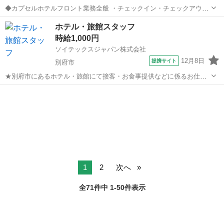
◆カプセルホテルフロント業務全般 ・チェックイン・チェックアウト
・予約受付 ・部屋割作成 ・施設内清掃 等 ◇◆◇カプセルホテル
大分
別府市
その他
ホテル・旅館スタッフ
グロリアでのお仕事です◆◇◆ ●別府市にあるビジネスホテルのフロ
時給1,000円
ント業務をお願いします♪...
ソイテックスジャパン株式会社
12月8日
提携サイト
別府市
★別府市にあるホテル・旅館にて接客・お食事提供などに係るお仕事
・お客様への対応(接客) ・お客様へのお食事提供(運搬) ・食器類の片
大分
別府市
その他
づけ ・食器洗い ・その他関係業務(清掃など) ◆◇◆ホテル・旅館でア
ルバイト◆◇◆ ・...
1
2
次へ
全71件中 1-50件表示