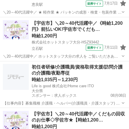
7月17日
提携サイト
恵良駅
＼20～40代活躍中／ ★ 軽作業 ★ パッキンの成形・検査・包装作業 ①
ゴム材料を金型に入れる ②金型から出てきたシート状の製品を検査す
大分
玖珠郡
恵良駅
その他
【宇佐市】＼20～40代活躍中／《時給1,200
る ③製品とバリを分ける設備に装着 ■①～③の繰り返し 慣れるまで指
円》前払いOK!宇佐市でくだも…
導しますの...
時給1,200円
株式会社ホットスタッフ大分-HSZ93442
7月11日
提携サイト
立石駅
＼20～40代活躍中／ ホットスタッフ大分の求人を ご覧いただきあり
がとうございます▼・ω・▽ ＼ ご紹介するお仕事のPOINT / ◆くだも
大分
宇佐市
立石駅
その他
初任者研修/介護職員/資格取得支援/訪問介護
のの栽培や収穫に興味のある方 ◆作物の勉強をしたい方 ◆短期のお仕
の介護職/夜勤専従
事をお探し...
時給1,035円～1,230円
Life is good 株式会社/Home care ITO
大分県
スポンサー：求人ボックス
08月08日
【仕事内容】募集職種 介護職・ヘルパー(介護職員・介護スタッフ) パ
ート・アルバイト 仕事内容 身体介護、食事介助、入浴介助、排泄介
アルバイト・パート
【宇佐市】＼20～40代活躍中／くだもの回収
助、生活援助、リネン交換、利用者宅訪問、調理 給与・手当 <給与>
のお仕事◇宇佐市★【時給1,200…
時給1,035〜1,230円...
時給1,200円