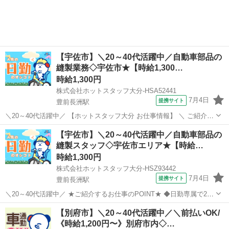
【宇佐市】＼20～40代活躍中／自動車部品の
縫製業務◇宇佐市★【時給1,300…
時給1,300円
株式会社ホットスタッフ大分-HSA52441
7月4日
提携サイト
豊前長洲駅
＼20～40代活躍中／ 【ホットスタッフ大分 お仕事情報】 ＼ ご紹介す
るお仕事のPOINT / ◆日勤専属で20万円以上可能 ◆未経験からでも始
大分
宇佐市
豊前長洲駅
その他
【宇佐市】＼20～40代活躍中／自動車部品の
めやすいお仕事 ◆重量物なしで身体への負担なし ◆土日休みで家庭時
縫製スタッフ◇宇佐市エリア★【時給…
間を大切に...
時給1,300円
株式会社ホットスタッフ大分-HSZ93442
7月4日
提携サイト
豊前長洲駅
＼20～40代活躍中／ ★ご紹介するお仕事のPOINT★ ◆日勤専属で20
万円以上可能 ◆未経験でも始めやすいお仕事 ◆重量物の扱いなしで身
大分
宇佐市
豊前長洲駅
その他
【別府市】＼20～40代活躍中／＼前払いOK/
体の負担なし ◆土日休みで家庭時間を大切にできる
《時給1,200円〜》別府市内◇…
◆◆◆◆◆◆◆◆◆◆◆◆◆◆◆...