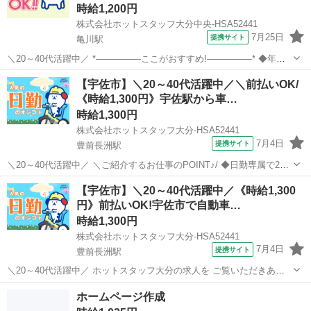
時給1,200円
株式会社ホットスタッフ大分中央-HSA52441
7月25日
提携サイト
亀川駅
＼20～40代活躍中／ *—————ここがおすすめ!—————* ◆年間
休日120日でプライベート充実 ◆無料駐車場完備でマイカー通勤もラ
大分
別府市
亀川駅
その他
【宇佐市】＼20～40代活躍中／＼前払いOK/
クラク ◆作業服は無料で貸与! ◆未経験歓迎!教育体制ありで安心スタ
《時給1,300円》宇佐駅から車…
ート *———...
時給1,300円
株式会社ホットスタッフ大分-HSA52441
7月4日
提携サイト
豊前長洲駅
＼20～40代活躍中／ ＼ご紹介するお仕事のPOINT♪/ ◆日勤専属で20
万円以上可能 ◆未経験の方でも始めやすいお仕事 ◆重量物なしで体へ
大分
宇佐市
豊前長洲駅
その他
【宇佐市】＼20～40代活躍中／《時給1,300
の負担が少ない ◆土日休みで家庭時間を大切にできる
円》前払いOK!宇佐市で自動車…
=============...
時給1,300円
株式会社ホットスタッフ大分-HSA52441
7月4日
提携サイト
豊前長洲駅
＼20～40代活躍中／ ホットスタッフ大分の求人を ご覧いただきあり
がとうございます▼・ω・▽ ＼ ご紹介するお仕事のPOINT / ◆日勤専
大分
宇佐市
豊前長洲駅
その他
ホームページ作成
属で20万円以上可能 ◆未経験でも始めやすいお仕事 ◆重量物の扱いな