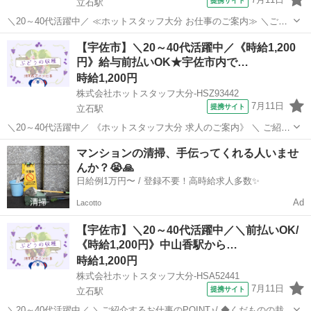
提携サイト
立石駅
＼20～40代活躍中／ ≪ホットスタッフ大分 お仕事のご案内≫ ＼ご紹
介するお仕事のPOINT♪/ ◆くだものの栽培や収穫に興味のある方 ◆作
大分
宇佐市
立石駅
その他
【宇佐市】＼20～40代活躍中／《時給1,200
物の勉強をしたい方 ◆短期のお仕事をお探しの方 ◆日月休み
円》給与前払いOK★宇佐市内で…
─────────...
時給1,200円
株式会社ホットスタッフ大分-HSZ93442
7月11日
提携サイト
立石駅
＼20～40代活躍中／ 《ホットスタッフ大分 求人のご案内》 ＼ ご紹介
するお仕事のPOINT / ◆くだものの栽培や収穫に興味のある方 ◆作物
大分
宇佐市
立石駅
その他
マンションの清掃、手伝ってくれる人いませ
の勉強をしたい方 ◆短期のお仕事をお探しの方 ◆日月休み
んか？😭🙏
┏━━━━━━━━...
日給例1万円〜 / 登録不要！高時給求人多数✨
Ad
Lacotto
【宇佐市】＼20～40代活躍中／＼前払いOK/
《時給1,200円》中山香駅から…
時給1,200円
株式会社ホットスタッフ大分-HSA52441
7月11日
提携サイト
立石駅
＼20～40代活躍中／ ＼ご紹介するお仕事のPOINT♪/ ◆くだものの栽培