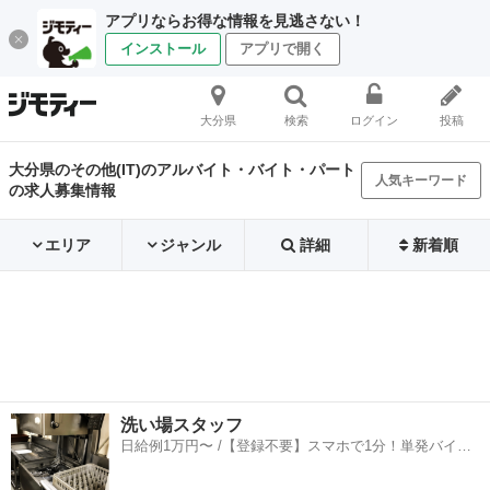
アプリならお得な情報を見逃さない！
インストール
アプリで開く
大分県
検索
ログイン
投稿
大分県のその他(IT)のアルバイト・バイト・パート
人気キーワード
の求人募集情報
エリア
ジャンル
詳細
新着順
洗い場スタッフ
日給例1万円〜 /【登録不要】スマホで1分！単発バイト
一括検索✨