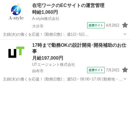
紹介！ ■面談後必ず見学にお連れします！■ 「気になるお仕事がある
大分
別府市
その他
在宅ワークのECサイトの運営管理
けど現場を見ないと判断できない…」 という方にもピッタリ！ 実際に
時給1,060円
ご自身の目で見て作業内容や職...
A-style株式会社
4月28日
提携サイト
大分市
主婦(夫)の働くを応援！ [勤務日数]： 週1日~5日
09:30~12:00/10:00~12:30/10:30~13:00/11:00~13:30/11:30~14:00 月/
大分
大分市
その他
17時まで勤務OKの設計開発･開発補助のお仕
火/水/木/金 などから選べます [勤務...
事
月給197,000円
UTエージェント株式会社
7月24日
提携サイト
由布市
主婦(夫)の働くを応援！ [勤務日数]： 週5日~ 08:00~17:00 [勤務地・最
寄駅]： 大分県由布市 UTエージェント株式会社 AGT西日本第二CU/大
大分
由布市
その他
分県由布市《JWDP1C》 庄内(大分県)駅徒歩1分 ...