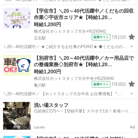
や収穫に興味のある方 ◆作物の勉強をしたい方 ◆短期のお仕事をお探
大分
宇佐市
立石駅
その他
【宇佐市】＼20～40代活躍中／くだもの回収
しの方 ◆日月休み ================ 《 作業内容のご紹介 》...
作業◇宇佐市エリア★【時給1,20…
時給1,200円
株式会社ホットスタッフ大分-HSZ93442
7月11日
提携サイト
立石駅
＼20～40代活躍中／ ★ご紹介するお仕事のPOINT★ ◆くだものの栽
培や収穫に興味のある方 ◆作物の勉強をしたい方 ◆短期のお仕事をお
大分
宇佐市
立石駅
その他
【別府市】＼20～40代活躍中／カー用品店で
探しの方 ◆日月休み ◆◆◆◆◆◆◆◆◆◆◆◆◆◆◆ 【 仕事内容 】
の整備業務◇別府市★【時給1,20…
◆◆◆◆◆...
時給1,200円
株式会社ホットスタッフ大分中央-HSZ93442
7月25日
提携サイト
亀川駅
＼20～40代活躍中／ 【ホットスタッフ大分中央 お仕事情報】 *
—————おすすめポイント—————* ★年間休日120日でプライベ
大分
別府市
亀川駅
その他
洗い場スタッフ
ート充実 ★無料駐車場完備でマイカー通勤もラクラク ★作業服は無料
日給例1万円〜 /【登録不要】スマホで1分！単発バイト
で貸与! ★未経験歓...
一括検索✨
Ad
Lacotto