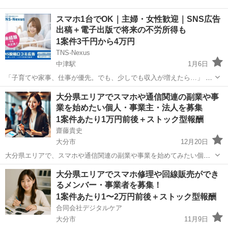
スマホ1台でOK｜主婦・女性歓迎｜SNS広告
出稿＋電子出版で将来の不労所得も
1案件3千円から4万円
TNS-Nexus
中津駅
1月6日
「子育てや家事、仕事が優先。でも、少しでも収入が増えたら…」 そ
んな女性のための【在宅SNS副業】です。 お任せするのは、 ・SNS
大分
中津市
中津駅
その他
Amazon
大分県エリアでスマホや通信関連の副業や事
広告の簡単な出稿 ・経験ゼロから始められる内容 さらに追加業務に
業を始めたい個人・事業主・法人を募集
は、 電子出版による“...
1案件あたり1万円前後＋ストック型報酬
齋藤貴史
大分市
12月20日
大分県エリアで、スマホや通信関連の副業や事業を始めてみたい個
人、事業主、法人の方を募集しています。 （他の地域についてもご相
大分
大分市
その他
成果報酬型
大分県エリアでスマホ修理や回線販売ができ
談ください。） ⚫️ 働く場所や時間は自由！自宅・オフィスでのスター
るメンバー・事業者を募集！
トも可能 事業を展開す...
1案件あたり1〜2万円前後＋ストック型報酬
合同会社デジタルケア
大分市
11月9日