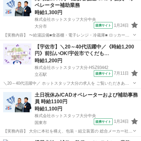
ペレーター補助業務
のオペレーター業務 ...
時給1,300円
株式会社ホットスタッフ大分中央
1月24日
提携サイト
大分市
【実務内容】 〜給湯設備■食器棚・電子レンジ・冷蔵庫■ ロッカール
ームなど充実に完備しております！ きれいなオフィスでのＣＡＤオペ
大分
大分市
その他
【宇佐市】＼20～40代活躍中／《時給1,200
レーターを担当♪ 基本CAD設計をメインに◎ 主に製薬会社工場などの
円》前払いOK!宇佐市でくだも…
プラントに関わる管工事...
時給1,200円
株式会社ホットスタッフ大分-HSZ93442
7月11日
提携サイト
立石駅
＼20～40代活躍中／ ホットスタッフ大分の求人を ご覧いただきあり
がとうございます▼・ω・▽ ＼ ご紹介するお仕事のPOINT / ◆くだも
大分
宇佐市
立石駅
その他
土日祝休み/CADオペレーターおよび補助事務
のの栽培や収穫に興味のある方 ◆作物の勉強をしたい方 ◆短期のお仕
員 時給1100円
事をお探し...
時給1,100円
株式会社ホットスタッフ大分中央
1月24日
提携サイト
国東市
【実務内容】 大分に本社を構え、包装・組立装置の 総合メーカー社で
す。 CAD事務員とは事務所内でCADソフトウェアを 使用して、パソ
大分
国東市
その他