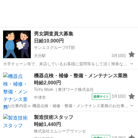
男女調査員大募集
日給10,000円
サンエスグループ/IT部
大分駅
3月10日
大手チェーン等で、来店しているお客様に質問等をして頂く簡単なお
仕事になります。 ・土日祝の稼働が出来る方がメインとなります。 ・
大分
大分市
大分駅
その他
調査員
機器点検・補修・整備・メンテナンス業務
稼働場所は、全国となります。（交通費、宿泊費等は支給） ・時間帯
時給2,000円
は、基本10時～18時（8...
ToYo Work. | 東洋ワーク株式会社
3月10日
提携サイト
中津市
≪お仕事内容≫ 機器点検・補修・整備・メンテナンス業務のお仕事で
す 【具体的なお仕事内容】 機器点検・補修・整備・メンテナンス業務
大分
中津市
その他
製造技術スタッフ
・特殊な機器の点検・補修・整備・メンテナンス業務 ∟機器導入を
時給1,440円
されている顧客工場へ出向い...
株式会社エムシーアヴァンセ