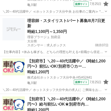
7月25日
提携サイト
亀川駅
＼20～40代活躍中／ ≪ホットスタッフ大分中央 お仕事のご案内≫ *
—————おすすめPOINT—————* ◇年間休日120日でプライベー
大分
別府市
亀川駅
その他
理容師・スタイリスト/パート募集/8月7日更
ト充実 ◇無料駐車場完備でマイカー通勤もラクラク ◇作業服は無料で
新
貸与! ◇未...
時給1,100円～1,350円
理容プラージュ 別府店
大分県
スポンサー：求人ボックス
08月07日
【仕事内容】<休みも稼ぎも、どちらの理想も叶える>前職から倍近い
給与になったスタッフも多数 <募集職種> 理容師 <仕事内容> 様々なお
アルバイト・パート
【別府市】＼20～40代活躍中／《時給1,200
客さまの「らしさ」を叶える、サロン業務全般をお任せします <プラ
円〜》前払いOK!別府市◇カー…
ージュならではの働きやすさ&成...
時給1,200円
株式会社ホットスタッフ大分中央-HSA52441
7月25日
提携サイト
亀川駅
＼20～40代活躍中／ ホットスタッフ大分中央の求人に ご興味をお持
ちいただき、ありがとうございます! *—————おすすめPOINT
大分
別府市
亀川駅
その他
【別府市】＼20～40代活躍中／《時給1,200
—————* ●年間休日120日でプライベート充実 ●無料駐車場完備で
円〜》給与前払いOK★別府市内…
マイカー通勤もラク...
時給1,200円