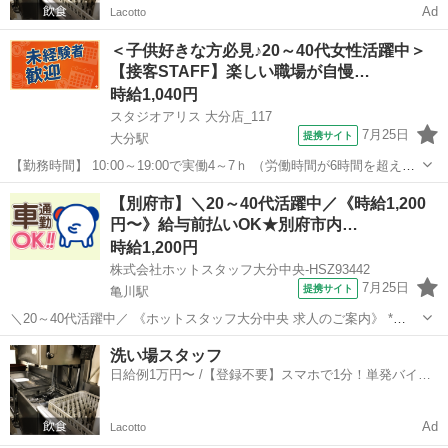
Ad
Lacotto
＜子供好きな方必見♪20～40代女性活躍中＞
【接客STAFF】楽しい職場が自慢…
時給1,040円
スタジオアリス 大分店_117
7月25日
提携サイト
大分駅
【勤務時間】 10:00～19:00で実働4～7ｈ （労働時間が6時間を超えた
場合の休憩時間は法定通り） ◆土日含む週2日～・1日4ｈ～OK ◎残業
大分
大分市
大分駅
その他
【別府市】＼20～40代活躍中／《時給1,200
なし ◆シフトは毎月15日頃までに翌1ヵ月の 勤務不可日をスマホで
円〜》給与前払いOK★別府市内…
申告♪...
時給1,200円
株式会社ホットスタッフ大分中央-HSZ93442
7月25日
提携サイト
亀川駅
＼20～40代活躍中／ 《ホットスタッフ大分中央 求人のご案内》 *
—————おすすめPOINT—————* ◆年間休日120日でプライベー
大分
別府市
亀川駅
その他
洗い場スタッフ
ト充実 ◆無料駐車場完備でマイカー通勤もラクラク ◆作業服は無料で
日給例1万円〜 /【登録不要】スマホで1分！単発バイト
貸与! ◆未経...
一括検索✨
Ad
Lacotto