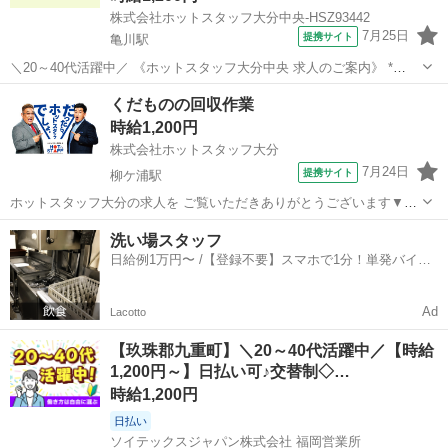
株式会社ホットスタッフ大分中央-HSZ93442
7月25日
提携サイト
亀川駅
＼20～40代活躍中／ 《ホットスタッフ大分中央 求人のご案内》 *
—————おすすめPOINT—————* ◆年間休日120日でプライベー
大分
別府市
亀川駅
その他
くだものの回収作業
ト充実 ◆無料駐車場完備でマイカー通勤もラクラク ◆作業服は無料で
時給1,200円
貸与! ◆未経...
株式会社ホットスタッフ大分
7月24日
提携サイト
柳ケ浦駅
ホットスタッフ大分の求人を ご覧いただきありがとうございます▼・
ω・▽ ＼ ご紹介するお仕事のPOINT ／ ◆くだものの栽培や収穫に
大分
宇佐市
柳ケ浦駅
その他
洗い場スタッフ
興味のある方 ◆作物の勉強をしたい方 ◆短期のお仕事をお探しの方
日給例1万円〜 /【登録不要】スマホで1分！単発バイト
◆日月休み ———...
一括検索✨
Ad
Lacotto
【玖珠郡九重町】＼20～40代活躍中／【時給
1,200円～】日払い可♪交替制◇…
時給1,200円
日払い
ソイテックスジャパン株式会社 福岡営業所