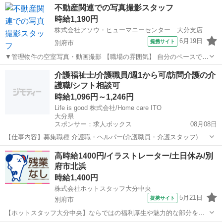
大分
中津市
中津駅
その他
インフルエンサー
不動産関連での写真撮影スタッフ
学生さんのアルバイトや忙しいシングルマザーにも最適な副業です。
時給1,190円
時間のある時にサクッと終...
株式会社アソウ・ヒューマニーセンター 大分支店
6月19日
提携サイト
別府市
▼管理物件の空室写真・動画撮影 【職場の雰囲気】 自分のペースでモ
クモクと進められる♪ 未経験から挑戦できるカンタン撮影スタッフ◎
大分
別府市
その他
介護福祉士/介護職員/週1から可/訪問介護の介
【環境】 付近にコンビニあり 【服装】 制服貸与あり 派遣社員 社会保
護職/シフト相談可
険あり ...
時給1,096円～1,246円
Life is good 株式会社/Home care ITO
大分県
スポンサー：求人ボックス
08月08日
【仕事内容】募集職種 介護職・ヘルパー(介護職員・介護スタッフ) パ
ート・アルバイト 仕事内容 身体介護、食事介助、入浴介助、排泄介
アルバイト・パート
高時給1400円/イラストレーター/土日休み/別
助、生活援助、リネン交換、利用者宅訪問、調理 給与・手当 <給与>
府市北浜
時給1,096〜1,246円...
時給1,400円
株式会社ホットスタッフ大分中央
5月21日
提携サイト
別府市
【ホットスタッフ大分中央】ならではの福利厚生や魅力的な部分をご