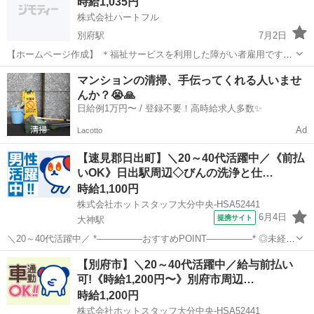
時給1,035円
しで身体...
株式会社ハートフル
別府駅
7月2日
【ホームページ作成】 ＊福祉サービスを利用した障がい者雇用です。
・ホームページ制作が一人でできるＷｅｂクリエイター募集！ ・ホー
大分
別府市
別府駅
その他
ホームページ制作
マンションの清掃、手伝ってくれる人いませ
ムページ制作、作成、クリエイター経験者優遇。 ・週2日～4日 ★スタ
んか？😭🙏
ッフの細やかな指...
日給例1万円〜 / 登録不要！高時給求人多数✨
Ad
Lacotto
【速見郡日出町】＼20～40代活躍中／《前払
いOK》日出駅周辺◇びんの洗浄と仕…
時給1,100円
株式会社ホットスタッフ大分中央-HSA52441
6月4日
提携サイト
大神駅
＼20～40代活躍中／ *—————おすすめPOINT—————* ◎未経験
OK(作業はシンプルで覚えやすい) ◎完全日勤&残業なしで生活リズム
大分
速見郡
大神駅
その他
【別府市】＼20～40代活躍中／給与前払い
安定 ◎土日祝休み+長期休暇ありでプライベート充実 ◎コツコツ&
可!《時給1,200円〜》別府市周辺…
黙々作業が好き...
時給1,200円
株式会社ホットスタッフ大分中央-HSA52441