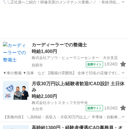
＼＼正社員へご紹介！研修充実のメンテナンス業務／／ ・有休消化率
高◎ほとんどの社員が消化するなど働きやすい環境 ・突発対応などイ
大分
臼杵市
その他
レギュラー業務ほぼなし ・暗くなると仕事ができなくなってしまうた
め、夜間作業はほぼなし −−...
カーディーラーでの整備士
時給1,400円
株式会社アソウ・ヒューマニーセンター 大分支店
1月24日
提携サイト
別府市
▼車の整備 ▼洗車 など 【職場の雰囲気】 全体で15名の店舗です(男
性13名／女性2名) 部署は男性7名で、しっかり教えてもらえる環境な
大分
別府市
その他
月収30万円以上/経験者歓迎/CAD設計 土日休
ので安心♪ 自動車整備士3級の資格があればOK！ 大手企業で経験を積
み
むチャンスです◎...
時給2,100円
株式会社ホットスタッフ大分中央
1月24日
提携サイト
大分市
【実務内容】 ＼高時給・高収入・月収30万円以上／ 半導体・自動車関
連事業を主事業としている グローバル企業さんです◎ 設計現場の生産
大分
大分市
その他
高時給1300円・経験者優遇/CAD事務員・オ
業において 設計および図の作成を支援するシステム ソフトであるCAD