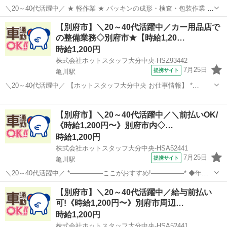
＼20～40代活躍中／ ★ 軽作業 ★ パッキンの成形・検査・包装作業 ①
ゴム材料を金型に入れる ②金型から出てきたシート状の製品を検査す
大分
玖珠郡
恵良駅
その他
【別府市】＼20～40代活躍中／カー用品店で
る ③製品とバリを分ける設備に装着 ■①～③の繰り返し 慣れるまで指
の整備業務◇別府市★【時給1,20…
導しますの...
時給1,200円
株式会社ホットスタッフ大分中央-HSZ93442
7月25日
提携サイト
亀川駅
＼20～40代活躍中／ 【ホットスタッフ大分中央 お仕事情報】 *
—————おすすめポイント—————* ★年間休日120日でプライベ
大分
別府市
亀川駅
その他
ート充実 ★無料駐車場完備でマイカー通勤もラクラク ★作業服は無料
【別府市】＼20～40代活躍中／＼前払いOK/
で貸与! ★未経験歓...
《時給1,200円〜》別府市内◇…
時給1,200円
株式会社ホットスタッフ大分中央-HSA52441
7月25日
提携サイト
亀川駅
＼20～40代活躍中／ *—————ここがおすすめ!—————* ◆年間
休日120日でプライベート充実 ◆無料駐車場完備でマイカー通勤もラ
大分
別府市
亀川駅
その他
【別府市】＼20～40代活躍中／給与前払い
クラク ◆作業服は無料で貸与! ◆未経験歓迎!教育体制ありで安心スタ
可!《時給1,200円〜》別府市周辺…
ート *———...
時給1,200円
株式会社ホットスタッフ大分中央-HSA52441