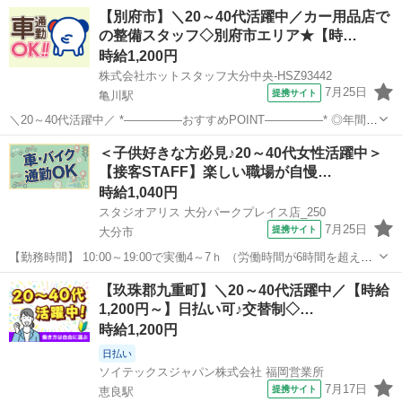
【別府市】＼20～40代活躍中／カー用品店で
の整備スタッフ◇別府市エリア★【時…
時給1,200円
株式会社ホットスタッフ大分中央-HSZ93442
7月25日
提携サイト
亀川駅
＼20～40代活躍中／ *—————おすすめPOINT—————* ◎年間休
日120日でプライベート充実 ◎無料駐車場完備でマイカー通勤もラク
大分
別府市
亀川駅
その他
＜子供好きな方必見♪20～40代女性活躍中＞
ラク ◎作業服は無料で貸与! ◎未経験歓迎!教育体制ありで安心スター
【接客STAFF】楽しい職場が自慢…
ト *——...
時給1,040円
スタジオアリス 大分パークプレイス店_250
7月25日
提携サイト
大分市
【勤務時間】 10:00～19:00で実働4～7ｈ （労働時間が6時間を超えた
場合の休憩時間は法定通り） ◆土日含む週2日～・1日4ｈ～OK ◎残業
大分
大分市
その他
【玖珠郡九重町】＼20～40代活躍中／【時給
なし ◆シフトは毎月15日頃までに翌1ヵ月の 勤務不可日をスマホで
1,200円～】日払い可♪交替制◇…
申告♪...
時給1,200円
日払い
ソイテックスジャパン株式会社 福岡営業所
7月17日
提携サイト
恵良駅