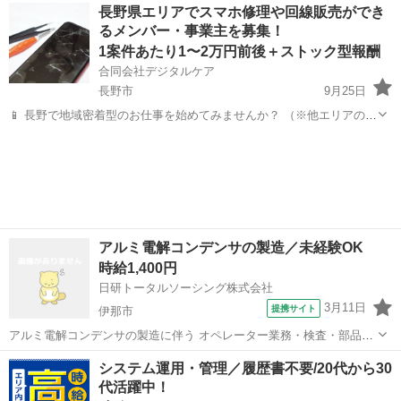
長野
東御市
その他
長野県エリアでスマホ修理や回線販売ができ
ので、工場ワークデビューにもおすすめです♪ 自動車ブレーキ部品の
るメンバー・事業主を募集！
梱包や出荷準備、...
1案件あたり1〜2万円前後＋ストック型報酬
合同会社デジタルケア
長野市
9月25日
📱 長野で地域密着型のお仕事を始めてみませんか？ （※他エリアの方
もお気軽にご相談ください。） ⏳ 時間や場所に縛られず、自宅でもス
長野
長野市
その他
バッテリー
タートOK！ 未経験の方でも、スマホ修理や通信関連のスキルを学べ
ます。 収益化の...
アルミ電解コンデンサの製造／未経験OK
時給1,400円
日研トータルソーシング株式会社
3月11日
提携サイト
伊那市
アルミ電解コンデンサの製造に伴う オペレーター業務・検査・部品交
換作業。 週払いOK！男女活躍中★未経験者歓迎★車社会の長野県内
長野
伊那市
その他
システム運用・管理／履歴書不要/20代から30
には嬉しい高速代も通勤交通費として支給されます（規定有）！研修
代活躍中！
後は一人作業の為、コツコツもくも...