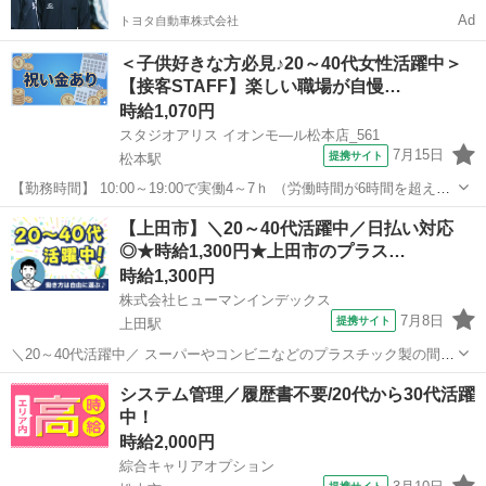
Ad
トヨタ自動車株式会社
＜子供好きな方必見♪20～40代女性活躍中＞
【接客STAFF】楽しい職場が自慢…
時給1,070円
スタジオアリス イオンモ—ル松本店_561
7月15日
提携サイト
松本駅
【勤務時間】 10:00～19:00で実働4～7ｈ （労働時間が6時間を超えた
場合の休憩時間は法定通り） ◆土日含む週2日～・1日4ｈ～OK ◎残業
長野
松本市
松本駅
その他
【上田市】＼20～40代活躍中／日払い対応
なし ◆シフトは毎月15日頃までに翌1ヵ月の 勤務不可日をスマホで
◎★時給1,300円★上田市のプラス…
申告♪...
時給1,300円
株式会社ヒューマンインデックス
7月8日
提携サイト
上田駅
＼20～40代活躍中／ スーパーやコンビニなどのプラスチック製の間仕
切りや価格プレートなどを製造する工場にて、受入と出荷の業務をお
長野
上田市
上田駅
その他
システム管理／履歴書不要/20代から30代活躍
願いいたします。 ▼ 具体的な業務内容 ▼ ── 受入 ── ◇納入された
中！
製品の受入検査...
時給2,000円
綜合キャリアオプション