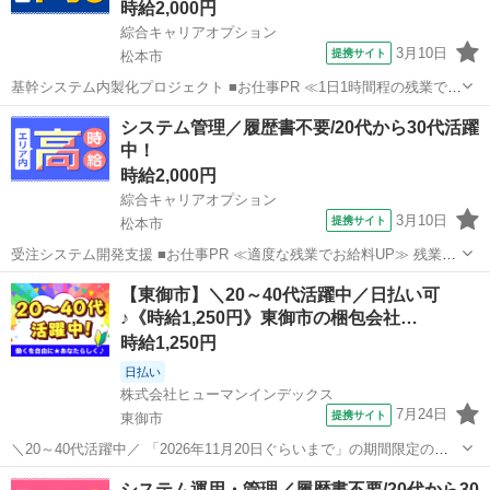
時給2,000円
綜合キャリアオプション
3月10日
提携サイト
松本市
基幹システム内製化プロジェクト ■お仕事PR ≪1日1時間程の残業で収
入アップ≫ 残業は月20時間未満で、 ほどよく稼げます♪ ≪未経験の方
長野
松本市
その他
システム管理／履歴書不要/20代から30代活躍
も大カンゲイ≫ 新しいことにチャレンジするのは不安だけど、 しっか
中！
り働く環境が整っ...
時給2,000円
綜合キャリアオプション
3月10日
提携サイト
松本市
受注システム開発支援 ■お仕事PR ≪適度な残業でお給料UP≫ 残業は
月20時間未満で、 ほどよく稼げます♪ ≪未経験の方も大カンゲイ≫ 新
長野
松本市
その他
【東御市】＼20～40代活躍中／日払い可
しいことにチャレンジするのは不安だけど、 しっかり働く環境が整っ
♪《時給1,250円》東御市の梱包会社…
ています！ イチか...
時給1,250円
日払い
株式会社ヒューマンインデックス
7月24日
提携サイト
東御市
＼20～40代活躍中／ 「2026年11月20日ぐらいまで」の期間限定のお
仕事になります! 未経験の方でも始めやすいシンプルな軽作業が中心な
長野
東御市
その他
システム運用・管理／履歴書不要/20代から30