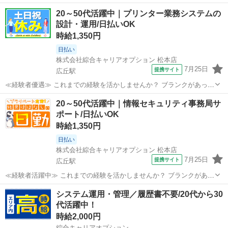
20～50代活躍中｜プリンター業務システムの
設計・運用/日払いOK
時給1,350円
日払い
株式会社綜合キャリアオプション 松本店
7月25日
提携サイト
広丘駅
≪経験者優遇≫ これまでの経験を活かしませんか？ ブランクがあって
も大丈夫♪ 経験はちょっとだけ…という方もOK！ ≪1日1時間程の残業
長野
松本市
広丘駅
その他
20～50代活躍中｜情報セキュリティ事務局サ
で収入アップ≫ 残業は月20時間未満で、 ほどよく稼げます♪ ≪完全週
ポート/日払いOK
休二日制≫ 週末は...
時給1,350円
日払い
株式会社綜合キャリアオプション 松本店
7月25日
提携サイト
広丘駅
≪経験者活躍中≫ これまでの経験を活かしませんか？ ブランクがあっ
ても大丈夫♪ 経験はちょっとだけ…という方もOK！ ≪無理なく働ける
長野
塩尻市
広丘駅
その他
システム運用・管理／履歴書不要/20代から30
≫ 場合によってはお願いすることもありますが、 残業はほとんどナ
代活躍中！
シ！ ≪週休2日制≫ 週末...
時給2,000円
綜合キャリアオプション