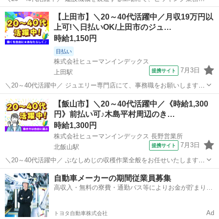
お任せいたします。 ★ 具体的な業務内容 ★ ■受入 ■指示書に沿っ
長野
埴科郡
坂城駅
その他
【上田市】＼20～40代活躍中／月収19万円以
て、部品を棚から取り出し、現場へ供給します。 ■ピッキングは部品
上可!＼日払いOK/上田市のジュ…
ごとに人員が配置され...
時給1,150円
日払い
株式会社ヒューマンインデックス
7月3日
提携サイト
上田駅
＼20～40代活躍中／ ジュエリー専門店にて、事務職をお願いします。
▼ 具体的な業務内容 ▼ ▼ 商品の発注、管理業務 ▼ ▼ 販売促進や集
長野
上田市
上田駅
その他
【飯山市】＼20～40代活躍中／《時給1,300
客等の広告、各種展示会やイベントの立案 ▼ 【電話対応 など】 ◆簡
円》前払い可♪木島平村周辺のき…
易的...
時給1,300円
株式会社ヒューマンインデックス 長野営業所
7月3日
提携サイト
北飯山駅
＼20～40代活躍中／ ぶなしめじの収穫作業全般をお任せいたします
2026/8/17〜2027/3/31までの期間限定! / モクモク作業するのが好きな
長野
飯山市
北飯山駅
その他
自動車メーカーの期間従業員募集
方必見♪ ＼ 難しい作業はありません◎ シンプルな作業のお仕事で...
高収入・無料の寮費・通勤バス等によりお金が貯まりや
すい環境
Ad
トヨタ自動車株式会社