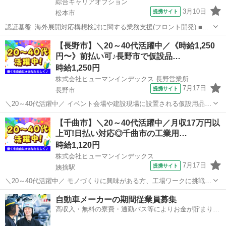
綜合キャリアオプション
3月10日
提携サイト
松本市
認証基盤_海外展開対応構想検討に関する業務支援(フロント開発) ■お
仕事PR ≪適度な残業でお給料UP≫ 残業は月20時間未満で、 ほどよ
長野
松本市
その他
【長野市】＼20～40代活躍中／《時給1,250
く稼げます♪ ≪未経験でも活躍できる≫ 新しいことにチャレンジする
円〜》前払い可♪長野市で仮設品…
のは不安だけど、 ...
時給1,250円
株式会社ヒューマンインデックス 長野営業所
7月17日
提携サイト
長野市
＼20～40代活躍中／ イベント会場や建設現場に設置される仮設用品
(トイレ・フェンスなど)の出荷・清掃作業をお任せいたします。 / すぐ
長野
長野市
その他
【千曲市】＼20～40代活躍中／月収17万円以
覚えられる作業なので、未経験でも安心! 重量物もあるので、体を動か
上可!日払い対応◎千曲市の工業用…
したい方にピッタリ...
時給1,120円
株式会社ヒューマンインデックス
7月17日
提携サイト
姨捨駅
＼20～40代活躍中／ モノづくりに興味がある方、工場ワークに挑戦し
てみたい方にピッタリ! 未経験から始めやすいシンプルな軽作業が中心
長野
千曲市
姨捨駅
その他
自動車メーカーの期間従業員募集
です♪ 金属や樹脂製品などの加工・製造を行う会社で、半導体関連装
高収入・無料の寮費・通勤バス等によりお金が貯まりや
置の検査・組立業務を担...
すい環境