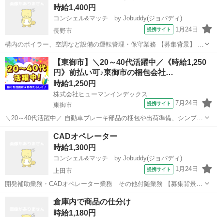
時給1,400円
からスタート！ 頼れる現...
コンシェル&マッチ by Jobuddy(ジョバディ)
1月24日
提携サイト
長野市
構内のボイラー、空調など設備の運転管理・保守業務 【募集背景】 既
存業務拡大に伴う増員募集 【勤務時の服装】 制服（無料支給） 【転
長野
長野市
その他
【東御市】＼20～40代活躍中／《時給1,250
勤】 なし 【勤務スタイル】 出社勤務 【転職サービス「ジョバディ」
円》前払い可♪東御市の梱包会社…
を利用して 入...
時給1,250円
株式会社ヒューマンインデックス
7月24日
提携サイト
東御市
＼20～40代活躍中／ 自動車ブレーキ部品の梱包や出荷準備、シンプル
な組付け、目視検査などをお任せいたします。 「2026年11月20日ぐら
長野
東御市
その他
CADオペレーター
いまで」の期間限定のお仕事になります! 未経験の方でも始めやすいシ
時給1,300円
ンプルな軽作業...
コンシェル&マッチ by Jobuddy(ジョバディ)
1月24日
提携サイト
上田市
開発補助業務・CADオペレーター業務 その他付随業務 【募集背景】
既存業務拡大に伴う増員募集 【勤務時の服装】 オフィスカジュアル・
長野
上田市
その他
倉庫内で商品の仕分け
ビジネスカジュアル 【転勤】 なし 【勤務スタイル】 出社勤務 【転職
時給1,180円
サービス「...