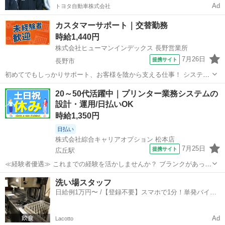
Ad
トヨタ自動車株式会社
カスタマーサポート｜交替勤務
時給1,440円
株式会社ヒューマンインデックス 長野営業所
7月26日
提携サイト
長野市
初めてでもしっかりサポート、お客様を陰から支える仕事！ システム
会社でカスタマーサポートに関わるお仕事をお願いいたします。 【具
長野
長野市
その他
20～50代活躍中｜プリンター業務システムの
体的な業務内容】 ・電話対応 ・メール対応（目安：1日に10通以上）
設計・運用/日払いOK
・原因調査、サポート問...
時給1,350円
日払い
株式会社綜合キャリアオプション 松本店
7月25日
提携サイト
広丘駅
≪経験者優遇≫ これまでの経験を活かしませんか？ ブランクがあって
も大丈夫♪ 経験はちょっとだけ…という方もOK！ ≪1日1時間程の残業
長野
松本市
広丘駅
その他
洗い場スタッフ
で収入アップ≫ 残業は月20時間未満で、 ほどよく稼げます♪ ≪完全週
日給例1万円〜 /【登録不要】スマホで1分！単発バイト
休二日制≫ 週末は...
一括検索✨
Ad
Lacotto