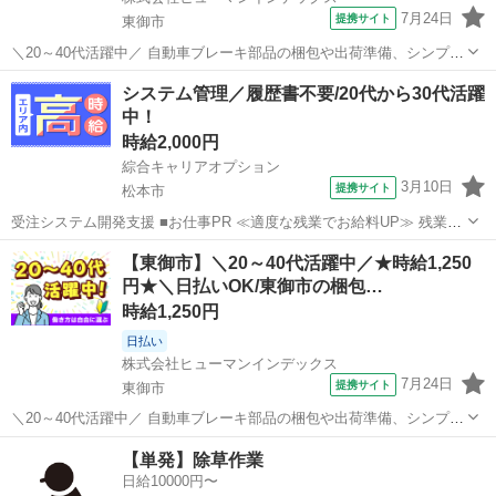
7月24日
提携サイト
東御市
＼20～40代活躍中／ 自動車ブレーキ部品の梱包や出荷準備、シンプル
な組付け、目視検査などをお任せします。 「2026年11月20日ぐらいま
長野
東御市
その他
システム管理／履歴書不要/20代から30代活躍
で」の期間限定のお仕事になります! 未経験の方でも始めやすいシンプ
中！
ルな軽作業が中...
時給2,000円
綜合キャリアオプション
3月10日
提携サイト
松本市
受注システム開発支援 ■お仕事PR ≪適度な残業でお給料UP≫ 残業は
月20時間未満で、 ほどよく稼げます♪ ≪未経験の方も大カンゲイ≫ 新
長野
松本市
その他
【東御市】＼20～40代活躍中／★時給1,250
しいことにチャレンジするのは不安だけど、 しっかり働く環境が整っ
円★＼日払いOK/東御市の梱包…
ています！ イチか...
時給1,250円
日払い
株式会社ヒューマンインデックス
7月24日
提携サイト
東御市
＼20～40代活躍中／ 自動車ブレーキ部品の梱包や出荷準備、シンプル
な組付け、目視検査などをお願いします。 「2026年11月20日ぐらいま
長野
東御市
その他
【単発】除草作業
で」の期間限定のお仕事になります! 未経験の方でも始めやすいシンプ
日給10000円〜
ルな軽作業が中...