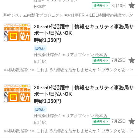
3月10日
提携サイト
松本市
基幹システム内製化プロジェクト ■お仕事PR ≪1日1時間程の残業で収
入アップ≫ 残業は月20時間未満で、 ほどよく稼げます♪ ≪未経験の方
長野
松本市
その他
20～50代活躍中｜情報セキュリティ事務局サ
も大カンゲイ≫ 新しいことにチャレンジするのは不安だけど、 しっか
ポート/日払いOK
り働く環境が整っ...
時給1,350円
日払い
株式会社綜合キャリアオプション 松本店
7月25日
提携サイト
広丘駅
≪経験者活躍中≫ これまでの経験を活かしませんか？ ブランクがあっ
ても大丈夫♪ 経験はちょっとだけ…という方もOK！ ≪無理なく働ける
長野
塩尻市
広丘駅
その他
≫ 場合によってはお願いすることもありますが、 残業はほとんどナ
20～50代活躍中｜情報セキュリティ事務局サ
シ！ ≪週休2日制≫ 週末...
ポート/日払いOK
時給1,350円
日払い
株式会社綜合キャリアオプション 松本店
7月25日
提携サイト
広丘駅
≪経験者活躍中≫ これまでの経験を活かしませんか？ ブランクがあっ
ても大丈夫♪ 経験はちょっとだけ…という方もOK！ ≪無理なく働ける