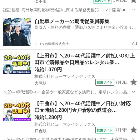
3月10日
提携サイト
松本市
認証基盤_海外展開対応構想検討に関する業務支援(フロント開発) ■お
仕事PR ≪適度な残業でお給料UP≫ 残業は月20時間未満で、 ほどよ
長野
松本市
その他
自動車メーカーの期間従業員募集
く稼げます♪ ≪未経験でも活躍できる≫ 新しいことにチャレンジする
高収入・無料の寮費・通勤バス等によりお金が貯まりや
のは不安だけど、 ...
すい環境
Ad
トヨタ自動車株式会社
【上田市】＼20～40代活躍中／前払いOK!上
田市で清掃品や日用品のレンタル業…
時給1,070円
株式会社ヒューマンインデックス
7月3日
提携サイト
大屋駅
＼20～40代活躍中／ 企業や一般家庭などを訪問し、定期レンタル品の
納品や交換業務を行っていただきます。 ◇ 具体的な業務内容 ◇ ●マ
長野
上田市
大屋駅
その他
【千曲市】＼20～40代活躍中／日払い対応
ット、モップなどレンタル商品の回収および納品 ●企業、各種施設、
◎★時給1,280円★戸倉駅の鉄道会…
お店、一般家庭への清...
時給1,280円
株式会社ヒューマンインデックス
7月3日
提携サイト
戸倉駅
＼20～40代活躍中／ 地域の魅力を発信する鉄道会社にて、客室乗務員