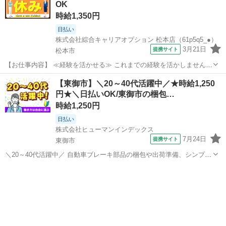
OK
ほどよく稼げます♪ ≪週休...
時給1,350円
日払い
株式会社綜合キャリアオプション 松本店（61p5q5_●）
3月21日
提携サイト
松本市
【お仕事内容】 ≪経験を活かせる≫ これまでの経験を活かしません
か？ ブランクがあっても大丈夫♪ 経験はちょっとだけ…という方も
長野
松本市
その他
【東御市】＼20～40代活躍中／★時給1,250
OK！ ≪無理なくお給料に残業代を上乗せ≫ 残業は月20時間未満で、
円★＼日払いOK/東御市の梱包…
ほどよく稼げます♪ ≪週休...
時給1,250円
日払い
株式会社ヒューマンインデックス
7月24日
提携サイト
東御市
＼20～40代活躍中／ 自動車ブレーキ部品の梱包や出荷準備、シンプル
な組付け、目視検査などをお願いします。 「2026年11月20日ぐらいま
長野
東御市
その他
で」の期間限定のお仕事になります! 未経験の方でも始めやすいシンプ
ルな軽作業が中...