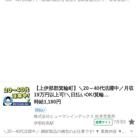
のお仕事をお願いいたします。 ── 具体的な業務内容 ── ◇飲食物の
長野
千曲市
戸倉駅
その他
提供 ◇車内販売(グッズなど) ◇カウンター業務 ◇予約受付・データ整
理(本社) ...
【上伊那郡箕輪町】＼20～40代活躍中／月収
19万円以上可!＼日払いOK/箕輪…
時給1,180円
日払い
株式会社ヒューマンインデックス 松本営業所
7月3日
提携サイト
伊那松島駅
＼20～40代活躍中／ 鋼材製品の梱包のお仕事です! ▼ 業務内容 ▼
【鋼材製品の梱包】 ◆作業書にしたがって製品のパッキング ◆1m四