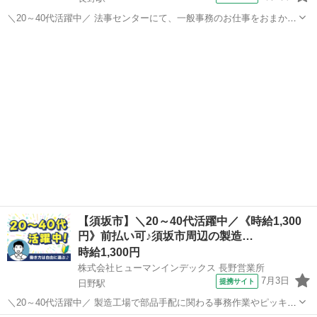
＼20～40代活躍中／ 法事センターにて、一般事務のお仕事をおまかせ
します。 未経験の方も安心して始められる環境で、事務スキルをしっ
長野
長野市
長野駅
その他
かり身につけられます◎ ▼ 具体的な業務内容 ▼ ◇ 事務業務 ◇ ●生
花などの物品発...
【須坂市】＼20～40代活躍中／《時給1,300
円》前払い可♪須坂市周辺の製造…
時給1,300円
株式会社ヒューマンインデックス 長野営業所
7月3日
提携サイト
日野駅
＼20～40代活躍中／ 製造工場で部品手配に関わる事務作業やピッキン
グ補助をお任せいたします 弊社派遣スタッフも多数活躍中でサポート