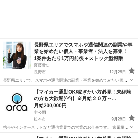
長野県エリアでスマホや通信関連の副業や事
業を始めたい個人・事業者・法人を募集！
1案件あたり1万円前後＋ストック型報酬
齋藤貴史
長野市
12月28日
長野県エリアで、スマホや通信関連の副業・事業を始めてみたい個
人・事業者・法人の方を募集しています。 （※他の地域の方もお気軽
長野
長野市
その他
オンライン
【マイカー通勤OK/稼ぎたい方必見！未経験
にご相談ください） ⚫️ 働く場所や時間は自由！自宅やオフィスでのス
の方も大歓迎(^^)】※月給２０万～…
タートもOK 事業を始...
月給200,000円
非公開
松本市
9月28日
携帯やインターネットなど通信業界での営業のお仕事です。 家電量販
店や携帯ショップなどに配属となります。 お客様へのお声掛けからス
長野
松本市
その他