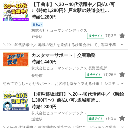
長野
上伊那郡
伊那松島駅
その他
【千曲市】＼20～40代活躍中／日払い可
方のビニールに製品を置く→その後、熱をあててプレスする機械でパ
♪《時給1,280円》戸倉駅の鉄道会社…
ッキング ◆梱包後...
時給1,280円
日払い
株式会社ヒューマンインデックス
7月3日
提携サイト
戸倉駅
＼20～40代活躍中／ 地域の魅力を発信する鉄道会社にて、客室乗務員
のお仕事をお任せします。 ■ 具体的な業務内容 ・お出迎え、お見送り
長野
千曲市
戸倉駅
その他
カスタマーサポート｜交替勤務
・座席表の確認 ・車内整備 ・座席案内 ・飲食物の提供 ・車内販売(グ
時給1,440円
ッズなど) ...
株式会社ヒューマンインデックス 長野営業所
7月26日
提携サイト
長野市
初めてでもしっかりサポート、お客様を陰から支える仕事！ システム
会社でカスタマーサポートに関わるお仕事をお願いいたします。 【具
長野
長野市
その他
【埴科郡坂城町】＼20～40代活躍中／《時給
体的な業務内容】 ・電話対応 ・メール対応（目安：1日に10通以上）
1,300円〜》前払い可♪坂城町周…
・原因調査、サポート問...
時給1,300円
株式会社ヒューマンインデックス
7月3日
提携サイト
坂城駅
＼20～40代活躍中／ 建設機械を製造する工場にて、ピッキング業務を