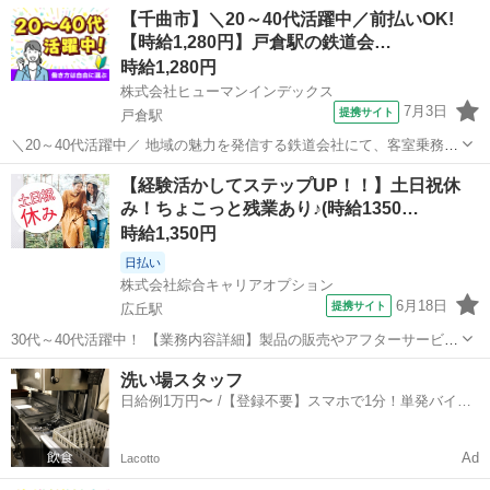
長野
須坂市
日野駅
その他
【千曲市】＼20～40代活躍中／前払いOK!
体制も充実◎ ★ 具体的には ★ ■部品のピッキング、仕分け作業補助
【時給1,280円】戸倉駅の鉄道会…
■その他付随業務...
時給1,280円
株式会社ヒューマンインデックス
7月3日
提携サイト
戸倉駅
＼20～40代活躍中／ 地域の魅力を発信する鉄道会社にて、客室乗務員
のお仕事をおまかせします。 ◇ 具体的な業務内容 ◇ ●車内整備 ●座
長野
千曲市
戸倉駅
その他
【経験活かしてステップUP！！】土日祝休
席案内 ●飲食物の提供 ●車内販売(グッズなど) ●カウンター業務 ●予約
み！ちょこっと残業あり♪(時給1350…
受付・デ...
時給1,350円
日払い
株式会社綜合キャリアオプション
6月18日
提携サイト
広丘駅
30代～40代活躍中！ 【業務内容詳細】製品の販売やアフターサービス
といった顧客接点業務全体の最適化を目指し、 社内システムの企画・
長野
松本市
広丘駅
その他
洗い場スタッフ
設計・開発・運用保守を担当いただきます。 特に、 販売現法でのアフ
日給例1万円〜 /【登録不要】スマホで1分！単発バイト
ターサービス業務を支援...
一括検索✨
Ad
Lacotto