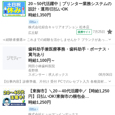
長野
塩尻市
広丘駅
その他
20～50代活躍中｜プリンター業務システムの
≫ 場合によってはお願いすることもありますが、 残業はほとんどナ
設計・運用/日払いOK
シ！ ≪週休2日制≫ 週末...
時給1,350円
日払い
株式会社綜合キャリアオプション 松本店
7月25日
提携サイト
広丘駅
≪経験者優遇≫ これまでの経験を活かしませんか？ ブランクがあって
も大丈夫♪ 経験はちょっとだけ…という方もOK！ ≪1日1時間程の残業
長野
松本市
広丘駅
その他
歯科助手兼医療事務・歯科助手・ボーナス・
で収入アップ≫ 残業は月20時間未満で、 ほどよく稼げます♪ ≪完全週
賞与あり
休二日制≫ 週末は...
時給1,100円～
岡田小林歯科医院
長野県
スポンサー：求人ボックス
08月06日
【仕事内容】診療準備、片付け 受付 PCでのレセプト入力 各種資材の
発注 雇用期間の定めなし 【経験・資格】<応募要件> 資格不問 午前・
アルバイト・パート
【東御市】＼20～40代活躍中／【時給1,250
午後もしくは午後のみ働ける方 ワード、エクセル、パワーポイントを
円】日払いOK!東御市の梱包会…
使用できる方 学歴・年齢不問...
時給1,250円
日払い
株式会社ヒューマンインデックス