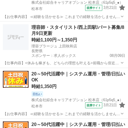
株式会社綜合キャリアオプション 松本店（61p5q5_●）
3月21日
提携サイト
松本市
【お仕事内容】 ≪経験を活かせる≫ これまでの経験を活かしません
か？ ブランクがあっても大丈夫♪ 経験はちょっとだけ…という方も
長野
松本市
その他
理容師・スタイリスト/西上田駅/パート募集/8
OK！ ≪ちょっとの残業で収入アップ≫ 残業は月20時間未満で、 ほど
月9日更新
よく稼げます♪ ≪土日祝休...
時給1,100円～1,350円
理容プラージュ 上田秋和店
長野県
スポンサー：求人ボックス
08月09日
【仕事内容】<休みも稼ぎも、どちらの理想も叶える>前職から倍近い
給与になったスタッフも多数 <募集職種> 理容師 <仕事内容> 様々なお
アルバイト・パート
20～50代活躍中｜システム運用・管理/日払い
客さまの「らしさ」を叶える、サロン業務全般をお任せします <プラ
OK
ージュならではの働きやすさ&成...
時給1,350円
日払い
株式会社綜合キャリアオプション 松本店（61p5q5_●）
3月21日
提携サイト
松本市
【お仕事内容】 ≪経験を活かせる≫ これまでの経験を活かしません
か？ ブランクがあっても大丈夫♪ 経験はちょっとだけ…という方も
長野
松本市
その他
20～50代活躍中｜システム運用・管理/日払い
OK！ ≪無理なくお給料に残業代を上乗せ≫ 残業は月20時間未満で、