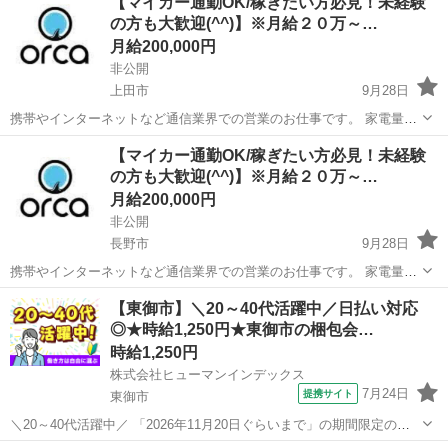
【マイカー通勤OK/稼ぎたい方必見！未経験
タートとなり、お客様への興味付け、商談、契約となります。 営業力
の方も大歓迎(^^)】※月給２０万～…
も身につくのでスキルア...
月給200,000円
非公開
上田市
9月28日
携帯やインターネットなど通信業界での営業のお仕事です。 家電量販
店や携帯ショップなどに配属となります。 お客様へのお声掛けからス
長野
上田市
その他
【マイカー通勤OK/稼ぎたい方必見！未経験
タートとなり、お客様への興味付け、商談、契約となります。 営業力
の方も大歓迎(^^)】※月給２０万～…
も身につくのでスキルア...
月給200,000円
非公開
長野市
9月28日
携帯やインターネットなど通信業界での営業のお仕事です。 家電量販
店や携帯ショップなどに配属となります。 お客様へのお声掛けからス
長野
長野市
その他
【東御市】＼20～40代活躍中／日払い対応
タートとなり、お客様への興味付け、商談、契約となります。 営業力
◎★時給1,250円★東御市の梱包会…
も身につくのでスキルア...
時給1,250円
株式会社ヒューマンインデックス
7月24日
提携サイト
東御市
＼20～40代活躍中／ 「2026年11月20日ぐらいまで」の期間限定のお
仕事になります! 未経験の方でも始めやすいシンプルな軽作業が中心な