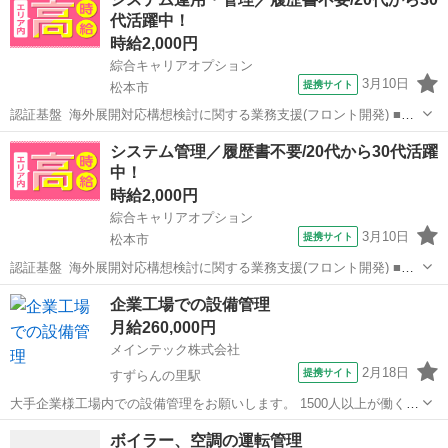
ので、工場ワークデビューにもおすすめです♪ 自動車ブレーキ部品の
代活躍中！
梱包や出荷準備、...
時給2,000円
綜合キャリアオプション
3月10日
提携サイト
松本市
認証基盤_海外展開対応構想検討に関する業務支援(フロント開発) ■お
仕事PR ≪適度な残業でお給料UP≫ 残業は月20時間未満で、 ほどよ
長野
松本市
その他
システム管理／履歴書不要/20代から30代活躍
く稼げます♪ ≪未経験でも活躍できる≫ 新しいことにチャレンジする
中！
のは不安だけど、 ...
時給2,000円
綜合キャリアオプション
3月10日
提携サイト
松本市
認証基盤_海外展開対応構想検討に関する業務支援(フロント開発) ■お
仕事PR ≪適度な残業でお給料UP≫ 残業は月20時間未満で、 ほどよ
長野
松本市
その他
企業工場での設備管理
く稼げます♪ ≪未経験でも活躍できる≫ 新しいことにチャレンジする
月給260,000円
のは不安だけど、 ...
メインテック株式会社
2月18日
提携サイト
すずらんの里駅
大手企業様工場内での設備管理をお願いします。 1500人以上が働く工
場！ 規模は大きいですが、30人以上の管理スタッフで作業にあたりま
長野
諏訪市
すずらんの里駅
その他
ボイラー、空調の運転管理
す。 入社後はまず点検ルート確認や数値の見方など、比較的簡単な事