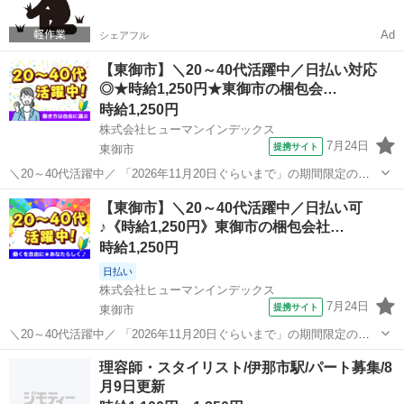
Ad
シェアフル
【東御市】＼20～40代活躍中／日払い対応
◎★時給1,250円★東御市の梱包会…
時給1,250円
株式会社ヒューマンインデックス
7月24日
提携サイト
東御市
＼20～40代活躍中／ 「2026年11月20日ぐらいまで」の期間限定のお
仕事になります! 未経験の方でも始めやすいシンプルな軽作業が中心な
長野
東御市
その他
【東御市】＼20～40代活躍中／日払い可
ので、工場ワークデビューにもおすすめです♪ 自動車ブレーキ部品の
♪《時給1,250円》東御市の梱包会社…
梱包や出荷準備、...
時給1,250円
日払い
株式会社ヒューマンインデックス
7月24日
提携サイト
東御市
＼20～40代活躍中／ 「2026年11月20日ぐらいまで」の期間限定のお
仕事になります! 未経験の方でも始めやすいシンプルな軽作業が中心な
長野
東御市
その他
理容師・スタイリスト/伊那市駅/パート募集/8
ので、工場ワークデビューにもおすすめです♪ 自動車ブレーキ部品の
月9日更新
梱包や出荷準備、...