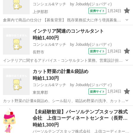
コンシェル&マッチ by Jobuddy(ジョバディ)
1月24日
提携サイト
上伊那郡
倉庫内で商品の仕分け 【募集背景】 既存業務拡大に伴う増員募集
【勤務時の服装】 制服（無料支給） 【転勤】 なし 【勤務スタイル】
長野
上伊那郡
その他
インテリア関連のコンサルタント
出社勤務 【転職サービス「ジョバディ」を利用して 入社した方の年代
時給1,400円
割合】 ・20...
コンシェル&マッチ by Jobuddy(ジョバディ)
1月24日
提携サイト
長野市
インテリアに関するアドバイス・コンサルタント業務。営業設計担当
との折衝、施主との打ち合わせ業務、居住者の好みやライフスタイル
長野
長野市
その他
カット野菜の計量&袋詰め
などを考慮したインテリア商品の選択、配置・構成の提案等、住空間
時給1,130円
のトータルコーディネート 【募集背景...
コンシェル&マッチ by Jobuddy(ジョバディ)
1月24日
提携サイト
東筑摩郡
カット野菜の計量&袋詰め、シール貼り、箱詰め野菜の洗浄、カット等
の付帯作業 【募集背景】 既存業務拡大に伴う増員募集 【勤務時の服
長野
東筑摩郡
その他
【未経験歓迎】パーソルテンプスタッフ株式
装】 制服（無料支給） 【転勤】 なし 【勤務スタイル】 出社勤務
会社 上信コーディネートセンター（長野…
【転職サービス「...
時給1,300円
パーソルテンプスタッフ株式会社 上信コーディネートセンター（長野）/26-0617074