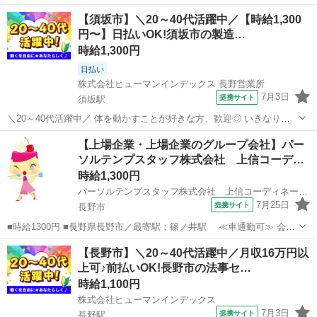
【須坂市】＼20～40代活躍中／【時給1,300
円〜】日払いOK!須坂市の製造…
時給1,300円
日払い
株式会社ヒューマンインデックス 長野営業所
7月3日
提携サイト
須坂駅
＼20～40代活躍中／ 体を動かすことが好きな方、歓迎◎ いきなり
「これやって〜あれやって〜」は無理ですよね! / ご安心ください! ＼
長野
須坂市
須坂駅
その他
【上場企業・上場企業のグループ会社】パー
まずは、職場に慣れるところから! 徐々に覚えていただくので、未経験
ソルテンプスタッフ株式会社 上信コーデ…
の方でも安心◎◎...
時給1,300円
パーソルテンプスタッフ株式会社 上信コーディネートセンター（長野）/26-0620636
7月25日
提携サイト
長野市
■時給1300円 ■長野県長野市／最寄駅：篠ノ井駅 ≪車通勤可≫ 会社
の裏側に従業員駐車場あり♪ ■紹介予定派遣 ■未経験歓迎、上場企業・
長野
長野市
その他
【長野市】＼20～40代活躍中／月収16万円以
上場企業のグループ会社、車通勤OK、社会保険あり ■［紹介予定派
上可♪前払いOK!長野市の法事セ…
遣］ChatGPT・...
時給1,100円
株式会社ヒューマンインデックス
7月3日
提携サイト
長野駅