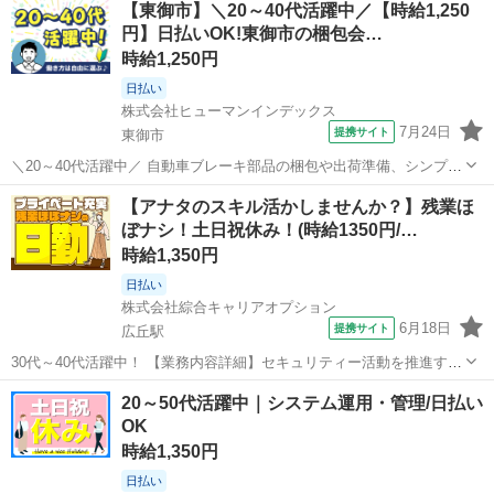
【東御市】＼20～40代活躍中／【時給1,250
円】日払いOK!東御市の梱包会…
時給1,250円
日払い
株式会社ヒューマンインデックス
7月24日
提携サイト
東御市
＼20～40代活躍中／ 自動車ブレーキ部品の梱包や出荷準備、シンプル
な組付け、目視検査などをお任せします。 「2026年11月20日ぐらいま
長野
東御市
その他
【アナタのスキル活かしませんか？】残業ほ
で」の期間限定のお仕事になります! 未経験の方でも始めやすいシンプ
ぼナシ！土日祝休み！(時給1350円/…
ルな軽作業が中...
時給1,350円
日払い
株式会社綜合キャリアオプション
6月18日
提携サイト
広丘駅
30代～40代活躍中！ 【業務内容詳細】セキュリティー活動を推進する
事務局のメンバーとして業務推進をお願い致します。 会議設定や情報
長野
塩尻市
広丘駅
その他
20～50代活躍中｜システム運用・管理/日払い
セキュリティー教育訓練管理、 問い合わせの窓口対応、 情報共有サイ
OK
トのメンテナンス管理な...
時給1,350円
日払い