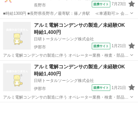
7月23日
提携サイト
長野市
■時給1300円 ■長野県長野市／最寄駅：篠ノ井駅 ≪車通勤可≫ 会社
の裏側に従業員駐車場あり♪ ■紹介予定派遣 ■未経験歓迎、上場企業・
長野
長野市
その他
アルミ電解コンデンサの製造／未経験OK
上場企業のグループ会社、車通勤OK、社会保険あり ■紹介予定派遣
時給1,400円
★AI好き歓迎！未経...
日研トータルソーシング株式会社
1月21日
提携サイト
伊那市
アルミ電解コンデンサの製造に伴う オペレーター業務・検査・部品交
換作業。 週払いOK！男女活躍中★未経験者歓迎★車社会の長野県内
長野
伊那市
その他
アルミ電解コンデンサの製造／未経験OK
には嬉しい高速代も通勤交通費として支給されます（規定有）！研修
時給1,400円
後は一人作業の為、コツコツもくも...
日研トータルソーシング株式会社
1月21日
提携サイト
伊那市
アルミ電解コンデンサの製造に伴う オペレーター業務・検査・部品交
換作業。 週払いOK！男女活躍中★未経験者歓迎★車社会の長野県内
長野
伊那市
その他
には嬉しい高速代も通勤交通費として支給されます（規定有）！研修
後は一人作業の為、コツコツもくも...