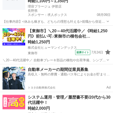
時給1,100円～1,350円
理容プラージュ 伊那店
長野県
スポンサー：求人ボックス
08月09日
【仕事内容】<休みも稼ぎも、どちらの理想も叶える>前職から倍近い
給与になったスタッフも多数 <募集職種> 理容師 <仕事内容> 様々なお
アルバイト・パート
【東御市】＼20～40代活躍中／《時給1,250
客さまの「らしさ」を叶える、サロン業務全般をお任せします <プラ
円》前払い可♪東御市の梱包会社…
ージュならではの働きやすさ&成...
時給1,250円
株式会社ヒューマンインデックス
7月24日
提携サイト
東御市
＼20～40代活躍中／ 自動車ブレーキ部品の梱包や出荷準備、シンプル
な組付け、目視検査などをお任せいたします。 「2026年11月20日ぐら
長野
東御市
その他
自動車メーカーの期間従業員募集
いまで」の期間限定のお仕事になります! 未経験の方でも始めやすいシ
高収入・無料の寮費・通勤バス等によりお金が貯まりや
ンプルな軽作業...
すい環境
Ad
トヨタ自動車株式会社
システム運用・管理／履歴書不要/20代から30
代活躍中！
時給2,000円