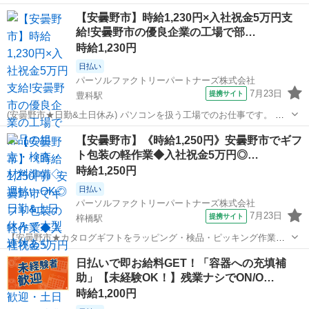
円可！ガッツリ稼げる◎｜20〜40代男女活躍中｜年休130日で心身を
長野
安曇野市
豊科駅
その他
【安曇野市】時給1,230円×入社祝金5万円支
リフレッシュ♪ 産業用ロボットの部品製造 産業用ロボットの部品製造
給!安曇野市の優良企業の工場で部…
に関わる業務を担当しま...
時給1,230円
日払い
パーソルファクトリーパートナーズ株式会社
7月23日
提携サイト
豊科駅
(安曇野市★日勤&土日休み) パソコンを扱う工場でのお仕事です。 組
立・検査・梱包・材料準備、 設備への製品投入、電動ドライバー使用
長野
安曇野市
豊科駅
工場
【安曇野市】《時給1,250円》安曇野市でギフ
の組立、 マシンオペレーター、目視検査や運搬作業など多岐にわたり
ト包装の軽作業◆入社祝金5万円◎…
ます。 上記から、あなたに合...
時給1,250円
日払い
パーソルファクトリーパートナーズ株式会社
7月23日
提携サイト
梓橋駅
【安曇野市★カタログギフトをラッピング・検品・ピッキング作業】
◎カタログのセット(カタログを箱や封筒に入れる) ◎ラッピング(カタ
長野
安曇野市
梓橋駅
仕分け
日払いで即お給料GET！「容器への充填補
ログのプレゼント包装) ・梱包/・検品/・ピッキングなど ☆1人1人の作
助」【未経験OK！】残業ナシでON/O…
業台がありますので、...
時給1,200円