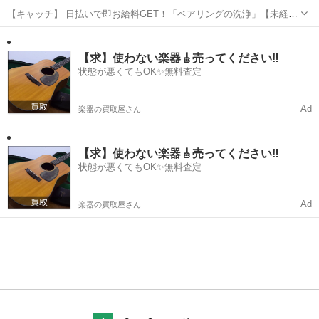
【キャッチ】 日払いで即お給料GET！「ベアリングの洗浄」【未経験
者カンゲイ♪】残業ほぼナシでプラ充!アナタらしく♪髪型自由☆高時給
長野
安曇野市
仕分け
1200円！ 【コメント】 製造のお仕事が豊富★未経験で働いてみたい
方も大歓迎！ 「未経...
【求】使わない楽器🎸売ってください‼️
状態が悪くてもOK✨無料査定
Ad
楽器の買取屋さん
【求】使わない楽器🎸売ってください‼️
状態が悪くてもOK✨無料査定
Ad
楽器の買取屋さん