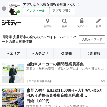
アプリならお得な情報を見逃さない！
インストール
アプリで開く
長野県
検索
ログイン
投稿
長野県 安曇野市の全てのアルバイト・バイト・パ
人気キーワード
ートの求人募集情報
エリア
カテゴリ
詳細
新着順
自動車メーカーの期間従業員募集
高収入・無料の寮費・通勤バス等によりお金が貯まりや
すい環境
Ad
トヨタ自動車株式会社
🏠即入寮可 💴日給11,000円～入社祝い金5万
円あり💰警備員募集👮岐阜県東濃…
日給11,000円
株式会社ミトモコーポレーション中津川支店