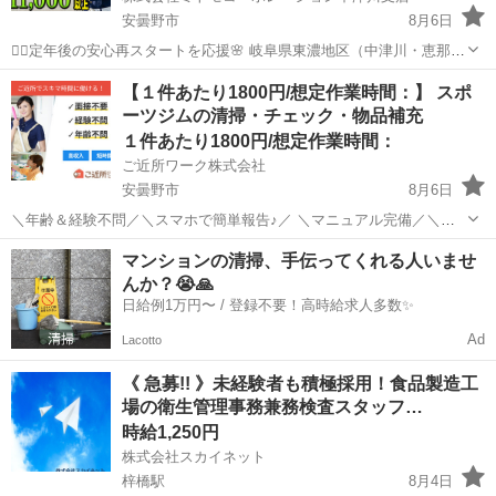
安曇野市
8月6日
👮‍♂️定年後の安心再スタートを応援🌸 岐阜県東濃地区（中津川・恵那・
瑞浪・土岐・多治見）で全国から警備員募集💴 💡「まだまだ現役で働
長野
安曇野市
警備員
無料
【１件あたり1800円/想定作業時間：】 スポ
きたい！」そんな方を応援します 株式会社ミトモコーポレーション中
ーツジムの清掃・チェック・物品補充
津川支店では、 ...
１件あたり1800円/想定作業時間：
ご近所ワーク株式会社
安曇野市
8月6日
＼年齢＆経験不問／＼スマホで簡単報告♪／ ＼マニュアル完備／＼ス
キマ時間のお小遣い稼ぎにぴったり／ ※業務委託なので履歴書不要で
長野
安曇野市
その他
マンションの清掃、手伝ってくれる人いませ
す。 スポーツジムの清掃・チェック・物品補充のお仕事です♪ スポー
んか？😭🙏
ツジムの清掃・チェック・物...
日給例1万円〜 / 登録不要！高時給求人多数✨
Ad
Lacotto
《 急募!! 》未経験者も積極採用！食品製造工
場の衛生管理事務兼務検査スタッフ…
時給1,250円
株式会社スカイネット
梓橋駅
8月4日