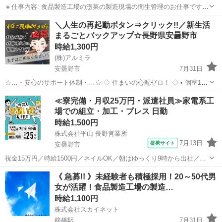
🔸仕事内容: 食品製造工場の惣菜の製造現場の衛生管理のお仕事です
拭き取り検査・細菌検査・衛生管理告知分の作成などに携わっていた
長野
安曇野市
梓橋駅
その他
製造工場
＼人生の再起動ボタン⇒クリック!!／新生活
だきます 🔸アピールポイント: 未経験の方でも大丈夫です！ 一から丁
まるごとバックアップ☆長野県安曇野市
寧に教えてもら...
時給1,300円
(株)アルミラ
安曇野市
7月31日
☆…・安心のサポート体制・…☆ ◇ 住まいの心配ゼロ！ ◇ • 個室1R
完全無料！ • 即日入寮OK！など ◇ 所持金ゼロでもスタートできる！
長野
安曇野市
工場
完全無料
≪寮完備・月収25万円・派遣社員≫家電系工
◇ • 食費・生活費のサポート • 移動費用...
場での組立・加工・プレス 日勤
時給1,500円
株式会社平山 長野営業所
7月13日
提携サイト
安曇野市
祝金15万円／時給1500円／ネイルOK／朝はゆっくり9時から出社／ノ
ートパソコンの製造のお仕事です 電子機器・精密機器を製造する工場
長野
安曇野市
その他
《 急募!! 》未経験者も積極採用！20～50代男
でノートパソコンを作るお仕事です 電子機器・精密機器を製造する工
女が活躍！食品製造工場の製造…
場で、 ノートパソコンを...
時給1,100円
株式会社スカイネット
梓橋駅
7月31日