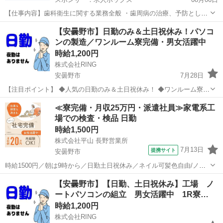
【仕事内容】歯科衛生に関する業務全般 ・歯周病の治療、予防として
のスケーリング ・SRP、OHI ・治療のアシスタント 雇用期間の定め
アルバイト・パート
【安曇野市】日勤のみ＆土日祝休み！パソコ
なし 【経験・資格】<応募要件> 歯科衛生士 経験・年齢不問 専修学校
ンの製造／ワンルーム寮完備・男女活躍中
卒以上 【給与】時給 1,...
時給1,200円
株式会社RING
安曇野市
7月28日
【注目ポイント】 ◆人気の日勤のみ＆土日祝休み！ ◆ワンルーム寮完
備 ◆幅広い年齢層の男女が活躍中 【仕事内容】 パソコンの製造 ・ノ
長野
安曇野市
工場
ワンルーム
≪寮完備・月収25万円・派遣社員≫家電系工
ートパソコンの組立て作業 ・小型電気製品の組立て作業 上記どち...
場での検査・検品 日勤
時給1,500円
株式会社平山 長野営業所
7月13日
提携サイト
安曇野市
時給1500円／朝は9時から／日勤土日祝休み／ネイル可髪色自由/ノー
トパソコンの製造 電子機器・精密機器を製造する工場で、 ノートパソ
長野
安曇野市
その他
【安曇野市】【日勤、土日祝休み】工場 ノ
コンを作るお仕事です♪ 電子機器・精密機器を製造する工場で、 ノー
ートパソコンの組立 男女活躍中 1R寮…
トパソコンを作るお仕事...
時給1,200円
株式会社RING