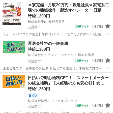
≪寮完備・月収20万円・派遣社員≫家電系工
場での機械操作・製造オペレーター 日勤
時給1,200円
株式会社平山 長野営業所
7月13日
提携サイト
安曇野市
【ノートパソコンの製造】年間休日120日／モクモク作業♪／入社後研
修あり！未経験OK◎工場デビューにもおすすめ 電子機器・精密機器
長野
安曇野市
その他
運送会社での一般事務
を製造する工場で、 ノートパソコンを作るお仕事です♪ 電子機器・精
時給1,300円
密機器を製造する工場で、 ...
株式会社ヒューマンインデックス 松本営業所
7月23日
提携サイト
安曇野市
運送会社での一般事務のお仕事 お任せする業務は、未経験の方でも安
心してスタートできる内容です 【業務内容】 ・ドライバー運行日報へ
長野
安曇野市
一般事務
日払いで即お給料GET！「スマートメーター
の入力 ・経費の精算入力 ・受領書の処理、請求書の作成 ・取引先へ
の組立補助」【未経験の方も安心◎】女…
のメール送付 ・その他、...
時給1,250円
日払い
株式会社綜合キャリアオプション
7月23日
提携サイト
安曇野市