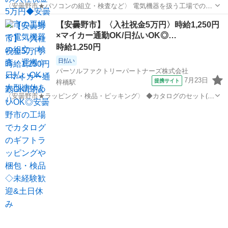
〈安曇野市★パソコンの組立・検査など〉 電気機器を扱う工場でのお
仕事です。 PCなどの組立・検査・梱包・材料準備など 設備への製品
長野
安曇野市
豊科駅
工場
【安曇野市】〈入社祝金5万円〉時給1,250円
投入、電動ドライバー使用の組立、 マシンオペレーター、目視検査や
×マイカー通勤OK/日払いOK◎…
運搬作業など多岐にわたります。...
時給1,250円
日払い
パーソルファクトリーパートナーズ株式会社
7月23日
提携サイト
梓橋駅
〈安曇野市★ラッピング・検品・ピッキング〉 ◆カタログのセット(カ
タログを箱や封筒に入れる) ◆ラッピング(カタログのプレゼント包装)
長野
安曇野市
梓橋駅
その他
・梱包/・検品/・ピッキングなど ☆1人1人の作業台がありますので、
落ち着いて仕事が可...