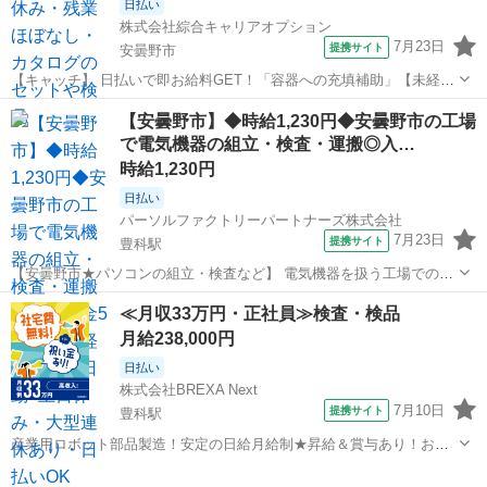
日払い
株式会社綜合キャリアオプション
7月23日
提携サイト
安曇野市
【キャッチ】 日払いで即お給料GET！「容器への充填補助」【未経験
OK！】残業ナシでON/OFF切替☆落ち着く少人数の職場！高時給1200
長野
安曇野市
工場
【安曇野市】◆時給1,230円◆安曇野市の工場
円！ 【コメント】 製造のお仕事をお探しの方必見！ 「経験ないけど
で電気機器の組立・検査・運搬◎入…
大丈夫かな・・・...
時給1,230円
日払い
パーソルファクトリーパートナーズ株式会社
7月23日
提携サイト
豊科駅
【安曇野市★パソコンの組立・検査など】 電気機器を扱う工場でのお
仕事です。 PCなどの組立・検査・梱包・材料準備など 設備への製品
長野
安曇野市
豊科駅
工場
≪月収33万円・正社員≫検査・検品
投入、電動ドライバー使用の組立、 マシンオペレーター、目視検査や
月給238,000円
運搬作業など多岐にわたります。...
日払い
株式会社BREXA Next
7月10日
提携サイト
豊科駅
産業用ロボット部品製造！安定の日給月給制★昇給＆賞与あり！お友
達やカップルとの応募OK！赴任旅費会社負担★送迎あり◎土日祝休み
長野
安曇野市
豊科駅
その他