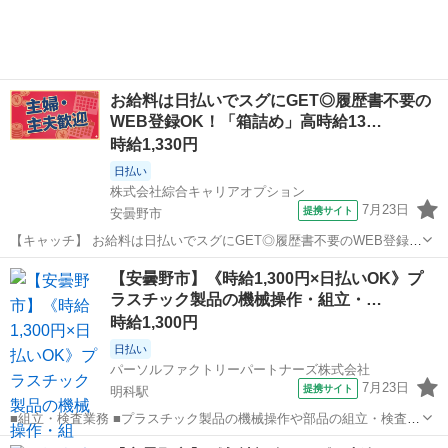
お給料は日払いでスグにGET◎履歴書不要の
WEB登録OK！「箱詰め」高時給13…
時給1,330円
日払い
株式会社綜合キャリアオプション
7月23日
提携サイト
安曇野市
【キャッチ】 お給料は日払いでスグにGET◎履歴書不要のWEB登録
OK！「箱詰め」高時給1330円～1663円！長野県安曇野市周辺！20代
長野
安曇野市
工場
【安曇野市】《時給1,300円×日払いOK》プ
～40代のスタッフが多数活躍中★ 【コメント】 製造のお仕事が豊富★
ラスチック製品の機械操作・組立・…
未経験で働いてみ...
時給1,300円
日払い
パーソルファクトリーパートナーズ株式会社
7月23日
提携サイト
明科駅
■組立・検査業務 ■プラスチック製品の機械操作や部品の組立・検査を
行います。 ■上記以外にも、材料準備や供給など適正に合わせて配属
長野
安曇野市
明科駅
工場