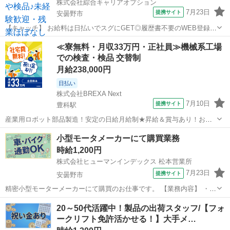
株式会社綜合キャリアオプション
7月23日
提携サイト
安曇野市
【キャッチ】 お給料は日払いでスグにGET◎履歴書不要のWEB登録
OK！「容器への充填補助」高時給1200円！一日市場周辺！20代～40
長野
安曇野市
工場
≪寮無料・月収33万円・正社員≫機械系工場
代のスタッフが多数活躍中★ 【コメント】 弊社なら事前の職場見学が
での検査・検品 交替制
多数！お仕事安心スタ...
月給238,000円
日払い
株式会社BREXA Next
7月10日
提携サイト
豊科駅
産業用ロボット部品製造！安定の日給月給制★昇給＆賞与あり！お友
達やカップルとの応募OK！赴任旅費会社負担★送迎あり◎土日祝休み
長野
安曇野市
豊科駅
その他
小型モータメーカーにて購買業務
×年間休日130日！作業着無償貸与★食堂利用可◎《長野県安曇野市》
時給1,200円
人気の工場のお仕事 ◇産業用...
株式会社ヒューマンインデックス 松本営業所
7月23日
提携サイト
安曇野市
精密小型モーターメーカーにて購買のお仕事です。 【業務内容】 ・各
現場からの発注依頼を確認し、購入先へ注文 ・注文後の納期管理、納
長野
安曇野市
工場
20～50代活躍中！製品の出荷スタッフ/【フォ
期調整（購入先、社内との調整業務） ・伝票の取りまとめ、整理業務
ークリフト免許活かせる！】大手メ…
・部材の運搬作業 【ポイ...