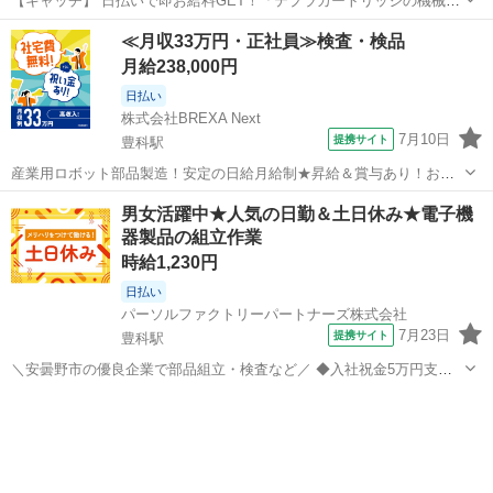
【キャッチ】 日払いで即お給料GET！「テプラカートリッジの機械
OP」【経験がなくても大丈夫☆】残業ナシでON/OFF切替☆高時給
長野
安曇野市
工場
≪月収33万円・正社員≫検査・検品
1350円！ 【コメント】 ＼大手人材派遣会社で働きませんか♪／ 「新し
月給238,000円
い職場は不安・・・...
日払い
株式会社BREXA Next
7月10日
提携サイト
豊科駅
産業用ロボット部品製造！安定の日給月給制★昇給＆賞与あり！お友
達やカップルとの応募OK！赴任旅費会社負担★送迎あり◎土日祝休み
長野
安曇野市
豊科駅
その他
男女活躍中★人気の日勤＆土日休み★電子機
×年間休日130日！作業着無償貸与★食堂利用可◎《長野県安曇野市》
器製品の組立作業
人気の工場のお仕事 ◇産業用...
時給1,230円
日払い
パーソルファクトリーパートナーズ株式会社
7月23日
提携サイト
豊科駅
＼安曇野市の優良企業で部品組立・検査など／ ◆入社祝金5万円支給
あり！(規定あり) ◆日勤×土日休みで働きやすい！ ◆未経験スタート
長野
安曇野市
豊科駅
仕分け
OK☆自分らしくはたらく！
………………………………………………………………… 電気機器を...