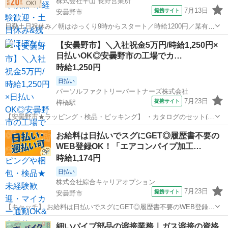
株式会社平山 長野営業所
7月13日
提携サイト
安曇野市
日勤土日祝休み／朝はゆっくり9時からスタート／時給1200円／某有名
PC会社での製造のお仕事です 電子機器・精密機器を製造する工場で、
長野
安曇野市
その他
【安曇野市】＼入社祝金5万円/時給1,250円×
ノートパソコンを作るお仕事です♪ 電子機器・精密機器を製造する工
日払いOK◎安曇野市の工場でカ…
場で、 ノートパソコン...
時給1,250円
日払い
パーソルファクトリーパートナーズ株式会社
7月23日
提携サイト
梓橋駅
【安曇野市★ラッピング・検品・ピッキング】 ・カタログのセット(カ
タログを箱や封筒に入れる) ・ラッピング(カタログのプレゼント包装)
長野
安曇野市
梓橋駅
仕分け
お給料は日払いでスグにGET◎履歴書不要の
・梱包/・検品/・ピッキングなど ☆1人1人の作業台がありますので、
WEB登録OK！「エアコンパイプ加工…
落ち着いて仕事がで...
時給1,174円
日払い
株式会社綜合キャリアオプション
7月23日
提携サイト
安曇野市
【キャッチ】 お給料は日払いでスグにGET◎履歴書不要のWEB登録
OK！「エアコンパイプ加工」高時給1174円！長野県安曇野市周辺！20
長野
安曇野市
工場
細いパイプ部品の溶接業務｜ガス溶接の資格
代～40代のスタッフが多数活躍中★ 【コメント】 製造のお仕事をお探