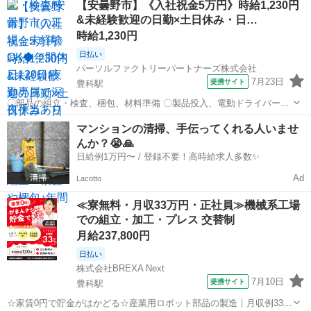
【安曇野市】《入社祝金5万円》時給1,230円
されます。 ■未経験OK!OJTによる丁寧なサポートで安心してスタート
&未経験歓迎の日勤×土日休み・日…
できます。 ※一部、材料...
時給1,230円
日払い
パーソルファクトリーパートナーズ株式会社
7月23日
提携サイト
豊科駅
〇部品の組立・検査、梱包、材料準備 〇製品投入、電動ドライバー使
用の組立 〇ボタンポチッとマシンOP、目視検査〇運搬作業など 私に
長野
安曇野市
豊科駅
工場
マンションの清掃、手伝ってくれる人いませ
もできそうかも!?で大丈夫です◎ 上記からご自身に合った仕事が見つ
んか？😭🙏
かりますよ ＼男女活躍中◎...
日給例1万円〜 / 登録不要！高時給求人多数✨
Ad
Lacotto
≪寮無料・月収33万円・正社員≫機械系工場
での組立・加工・プレス 交替制
月給237,800円
日払い
株式会社BREXA Next
7月10日
提携サイト
豊科駅
☆家賃0円で貯金がはかどる☆産業用ロボット部品の製造｜月収例33万