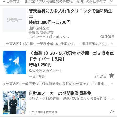
🔸仕事内容: 一般廃棄物の収集運搬業の事務職（長期）のお仕事です
可燃ごみや資源物回収の業務に関する事務作業に携わっていただきま
長野
安曇野市
その他
スタッフ
審美歯科に力を入れるクリニックで歯科衛生
す パソコン入力作業もあります 🔸アピールポイント: 未経験の方でも
士
大丈夫です！ ...
時給1,300円～1,700円
山田歯科医院
長野県 安曇野市
スポンサー：求人ボックス
08月06日
【仕事内容】歯科衛生士業務全般のお仕事です。 ・歯科医師のアシス
タント ・歯周治療(スケーリング、SRP、TBI) ・ブラッシング指導 ・
アルバイト・パート
《 急募!! 》20～50代男性が活躍！ゴミ収集車
院内清掃等その他付随する業務を担当していただきます。 従事すべき
ドライバー【長期】
業務の変更:なし 就業の場所...
時給1,250円
株式会社スカイネット
一日市場駅
7月24日
🔸仕事内容: 一般廃棄物の収集運搬業の長期のお仕事です ゴミ収集車
のドライバーのお仕事に携わっていただきます 🔸アピールポイント:
長野
安曇野市
一日市場駅
その他
50代男性
自動車メーカーの期間従業員募集
未経験の方でも大丈夫です 一から丁寧に教えてもらえて覚えたら一人
高収入・無料の寮費・通勤バス等によりお金が貯まりや
でもくもくと作...
すい環境
Ad
トヨタ自動車株式会社