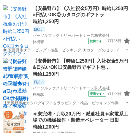
【安曇野市】《入社祝金5万円》時給1,250円
×日払いOK◎カタログのギフトラ…
時給1,250円
日払い
パーソルファクトリーパートナーズ株式会社
7月23日
提携サイト
梓橋駅
◆ 安曇野市★ラッピング・検品・ピッキング ★カタログのセット(カ
タログを箱や封筒に入れる) ★ラッピング(カタログのプレゼント包装)
長野
安曇野市
梓橋駅
仕分け
【安曇野市】【時給1,250円】入社祝金5万円
・梱包/・検品/・ピッキングなど ☆1人1人の作業台がありますので、
&日払いOK◎安曇野市でギフト包…
落ち着いて仕事が可...
時給1,250円
日払い
パーソルファクトリーパートナーズ株式会社
7月23日
提携サイト
梓橋駅
【安曇野市★カタログギフトをラッピング・検品・ピッキング作業】
・カタログのセット(カタログを箱や封筒に入れる) ・ラッピング(カタ
長野
安曇野市
梓橋駅
仕分け
≪寮完備・月収20万円・派遣社員≫家電系工
ログのプレゼント包装) ・梱包/・検品/・ピッキングなど ☆1人1人の作
場での機械操作・製造オペレーター 日勤
業台がありますので、...
時給1,200円