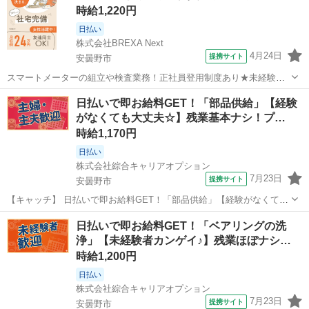
時給1,220円
かな・・・」 「新し...
日払い
株式会社BREXA Next
4月24日
提携サイト
安曇野市
スマートメーターの組立や検査業務！正社員登用制度あり★未経験・
初心者活躍中★20代～50代まで若手/ベテラン問わず活躍中！備品付き
長野
安曇野市
その他
日払いで即お給料GET！「部品供給」【経験
1R寮完備＆赴任旅費会社負担★年間休日124日！マイカー通勤OK！
がなくても大丈夫☆】残業基本ナシ！プ…
《長野県安曇野市》 人気の...
時給1,170円
日払い
株式会社綜合キャリアオプション
7月23日
提携サイト
安曇野市
【キャッチ】 日払いで即お給料GET！「部品供給」【経験がなくても
大丈夫☆】残業基本ナシ！プライベートも充実♪好きな髪色でOK♪高時
長野
安曇野市
工場
日払いで即お給料GET！「ベアリングの洗
給1170円！ 【コメント】 弊社なら事前の職場見学が多数！お仕事安
浄」【未経験者カンゲイ♪】残業ほぼナシ…
心スタート★★ 「派...
時給1,200円
日払い
株式会社綜合キャリアオプション
7月23日
提携サイト
安曇野市