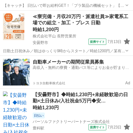
【キャッチ】 日払いで即お給料GET！「プラ製品の機械セット」【未
経験OK！ビギナー活躍中♪】収入重視派さんに！残業20H以上！！高
長野
安曇野市
工場
≪寮完備・月収20万円・派遣社員≫家電系工
時給1170円！ 【コメント】 ＼大手人材派遣会社で働きませんか♪／
場での組立・加工・プレス 日勤
「新しい職場は不安...
時給1,200円
株式会社平山 長野営業所
7月13日
提携サイト
安曇野市
日勤土日祝休み／朝はゆっくり9時からスタート／時給1200円／某有名
PC会社での製造のお仕事です 電子機器・精密機器を製造する工場で、
長野
安曇野市
その他
自動車メーカーの期間従業員募集
ノートパソコンを作るお仕事です♪ 電子機器・精密機器を製造する工
高収入・無料の寮費・通勤バス等によりお金が貯まりや
場で、 ノートパソコン...
すい環境
Ad
トヨタ自動車株式会社
【安曇野市】◆時給1,230円+未経験歓迎の日
勤×土日休み/入社祝金5万円◆安…
時給1,230円
日払い
パーソルファクトリーパートナーズ株式会社
7月23日
提携サイト
豊科駅