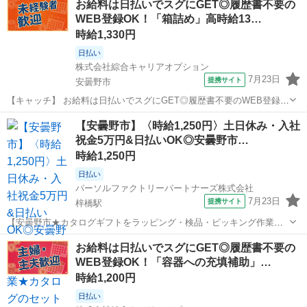
お給料は日払いでスグにGET◎履歴書不要の
周辺！20代～40代のスタッフが多数活躍中★ 【コメント】 製造のお
WEB登録OK！「箱詰め」高時給13…
仕事が豊富★未経験...
時給1,330円
日払い
株式会社綜合キャリアオプション
7月23日
提携サイト
安曇野市
【キャッチ】 お給料は日払いでスグにGET◎履歴書不要のWEB登録
OK！「箱詰め」高時給1330円～1663円！長野県安曇野市周辺！20代
長野
安曇野市
工場
【安曇野市】〈時給1,250円〉土日休み・入社
～40代のスタッフが多数活躍中★ 【コメント】 製造のお仕事が豊富★
祝金5万円&日払いOK◎安曇野市…
未経験で働いてみ...
時給1,250円
日払い
パーソルファクトリーパートナーズ株式会社
7月23日
提携サイト
梓橋駅
【安曇野市★カタログギフトをラッピング・検品・ピッキング作業】
★カタログのセット(カタログを箱や封筒に入れる) ★ラッピング(カタ
長野
安曇野市
梓橋駅
仕分け
お給料は日払いでスグにGET◎履歴書不要の
ログのプレゼント包装) ・梱包/・検品/・ピッキングなど ☆1人1人の作
WEB登録OK！「容器への充填補助」…
業台がありますので、...
時給1,200円
日払い