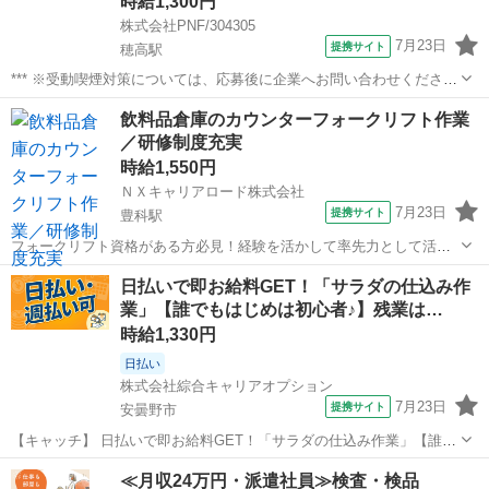
時給1,300円
株式会社PNF/304305
7月23日
提携サイト
穂高駅
*** ※受動喫煙対策については、応募後に企業へお問い合わせくださ
い。 派遣社員 社会保険制度あり 交通費支給、体を動かす、制服あ
長野
安曇野市
穂高駅
その他
飲料品倉庫のカウンターフォークリフト作業
り、車通勤OK
／研修制度充実
時給1,550円
ＮＸキャリアロード株式会社
7月23日
提携サイト
豊科駅
フォークリフト資格がある方必見！経験を活かして率先力として活躍
できる！ワークライフバランス充実で働こう♪ 【採用までの流れ】 ご
長野
安曇野市
豊科駅
仕分け
日払いで即お給料GET！「サラダの仕込み作
応募⇒面接登録会日時のご予約⇒面接⇒選考 WEB面接にて対応させて
業」【誰でもはじめは初心者♪】残業は…
いただきます♪ 皆様からの...
時給1,330円
日払い
株式会社綜合キャリアオプション
7月23日
提携サイト
安曇野市
【キャッチ】 日払いで即お給料GET！「サラダの仕込み作業」【誰で
もはじめは初心者♪】残業は基本的にナシ♪高時給1330円！ 【コメン
長野
安曇野市
工場
≪月収24万円・派遣社員≫検査・検品
ト】 製造のお仕事をお探しにおススメ♪ 「未経験でも出来る仕事ない