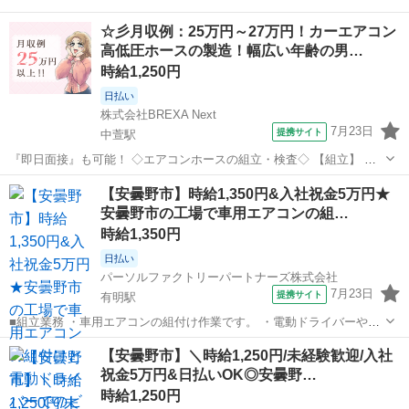
☆彡月収例：25万円～27万円！カーエアコン
高低圧ホースの製造！幅広い年齢の男…
時給1,250円
日払い
株式会社BREXA Next
7月23日
提携サイト
中萱駅
『即日面接』も可能！ ◇エアコンホースの組立・検査◇ 【組立】 ゴ
ムホースの両端に金具を組付けるマシンオペレーター ★資格不要で
長野
安曇野市
中萱駅
工場
【安曇野市】時給1,350円&入社祝金5万円★
す！ 【検査】 組付け後の耐圧試験作業 拡大鏡を使用することもあり
安曇野市の工場で車用エアコンの組…
ます。 ★先輩社員が丁...
時給1,350円
日払い
パーソルファクトリーパートナーズ株式会社
7月23日
提携サイト
有明駅
■組立業務 ・車用エアコンの組付け作業です。 ・電動ドライバーやト
ルクレンチを使用し、ビス締めやシール貼付けを行います。 ・2〜3日
長野
安曇野市
有明駅
工場
【安曇野市】＼時給1,250円/未経験歓迎/入社
で習熟可能なシンプルな作業です。 ※ライン作業で1人1つの工程を担
祝金5万円&日払いOK◎安曇野…
当するため、集中して取り組...
時給1,250円