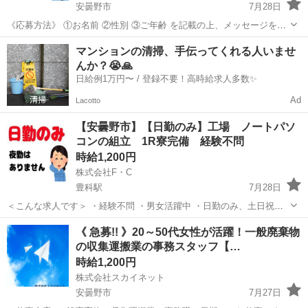
安曇野市
7月28日
《応募方法》 ①お名前 ②性別 ③ご年齢 を記載の上、メッセージをお
願い致します。 (携帯が止まっている場合もまずはご相談ください) お
長野
安曇野市
工場
給料
マンションの清掃、手伝ってくれる人いませ
電話でのご応募はこちら📞 TEL：078-855-8607 LIN...
んか？😭🙏
日給例1万円〜 / 登録不要！高時給求人多数✨
Ad
Lacotto
【安曇野市】【日勤のみ】工場 ノートパソ
コンの組立 1R寮完備 経験不問
時給1,200円
株式会社F・C
豊科駅
7月28日
＜こんな求人です＞ ・経験不問 ・男女活躍中 ・日勤のみ、土日祝休
み ・お給料の前払いOK ・豊科駅から徒歩圏内 ・電車、マイカー通勤
長野
安曇野市
豊科駅
工場
給料
《 急募!! 》20～50代女性が活躍！一般廃棄物
・1R寮完備 ・通勤交通費支給 ・WEB面接実施中 ＜工場でのパ...
の収集運搬業の事務スタッフ【…
時給1,200円
株式会社スカイネット
安曇野市
7月27日