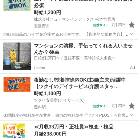
必須
しの方必見！ 「...
時給1,200円
株式会社ヒューマンインデックス 松本営業所
7月23日
提携サイト
安曇野市
自動車部品のパイプを溶接するお仕事です。 【具体的な業務内容】 ■
自動車部品のガス溶接 ・自動車のエアコン部品のパイプを溶接してい
長野
安曇野市
工場
マンションの清掃、手伝ってくれる人いませ
きます。 ・パイプと他部品を溶接にて接合。 ◎部品は、重量物はなく
んか？😭🙏
軽量です。 ◎立ち作業にな...
日給例1万円〜 / 登録不要！高時給求人多数✨
Ad
Lacotto
夜勤なし/扶養控除内OK/主婦(主夫)活躍中
【ツクイのデイサービス/介護スタッ…
時給1,100円
ツクイ安曇野(デイサービス)
7月23日
提携サイト
豊科駅
休暇制度や福利厚生が豊富！独自の福利厚生「ツクイPLUS」も自慢で
す♪プライベートも大切にできます。 ★☆ 働きやすいメリット多数
長野
安曇野市
豊科駅
介護
≪月収33万円・正社員≫検査・検品
★☆ ＼＼サービス・職種の魅力／／ 「今私たちに求められていること
月給238,000円
は何だろう」「どんな工...