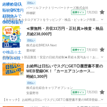
日払い
パーソルファクトリーパートナーズ株式会社
7月23日
提携サイト
梓橋駅
【安曇野市★カタログギフトをラッピング・検品・ピッキング作業】
■カタログのセット(カタログを箱や封筒に入れる) ■ラッピング(カタロ
長野
安曇野市
梓橋駅
仕分け
≪寮無料・月収33万円・正社員≫検査・検品
グのプレゼント包装) ・梱包/・検品/・ピッキングなど ☆1人1人の作業
月給238,000円
台がありますので、...
日払い
株式会社BREXA Next
7月10日
提携サイト
豊科駅
産業用ロボット部品製造！安定の日給月給制★昇給＆賞与あり！お友
達やカップルとの応募OK！赴任旅費会社負担★送迎あり◎土日祝休み
長野
安曇野市
豊科駅
その他
お給料は日払いでスグにGET◎履歴書不要の
×年間休日130日！作業着無償貸与★食堂利用可◎《長野県安曇野市》
WEB登録OK！「カーエアコンホース…
人気の工場のお仕事 ◇産業用...
時給1,300円
日払い
株式会社綜合キャリアオプション
7月23日
提携サイト
安曇野市
【キャッチ】 お給料は日払いでスグにGET◎履歴書不要のWEB登録
OK！「カーエアコンホースの組付け」高時給1300円～1625円！中萱
長野
安曇野市
工場