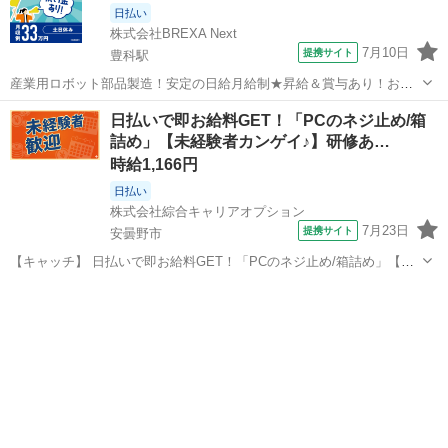
日払い
株式会社BREXA Next
7月10日
提携サイト
豊科駅
産業用ロボット部品製造！安定の日給月給制★昇給＆賞与あり！お友
達やカップルとの応募OK！赴任旅費会社負担★送迎あり◎土日祝休み
長野
安曇野市
豊科駅
その他
日払いで即お給料GET！「PCのネジ止め/箱
×年間休日130日！作業着無償貸与★食堂利用可◎《長野県安曇野市》
詰め」【未経験者カンゲイ♪】研修あ…
人気の工場のお仕事 ◇産業用...
時給1,166円
日払い
株式会社綜合キャリアオプション
7月23日
提携サイト
安曇野市
【キャッチ】 日払いで即お給料GET！「PCのネジ止め/箱詰め」【未
経験者カンゲイ♪】研修あり！ウレシイ☆土日祝休♪ヘアカラーOK！高
長野
安曇野市
工場
時給1166円！ 【コメント】 製造のお仕事をお探しにおススメ♪ 「未経
験でも出来る仕...