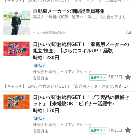
【キャッチ】 日払いで即お給料GET！「スマートメーターの組立補
助」【未経験の方も安心◎】女性活躍中の職場！ウレシイ☆土日祝休♪
長野
安曇野市
仕分け
自動車メーカーの期間従業員募集
ヘアスタイル自由☆高時給1250円！ 【コメント】 製造のお仕事をお
高収入・無料の寮費・通勤バス等によりお金が貯まりや
探しの方必見！ 「経験な...
すい環境
Ad
トヨタ自動車株式会社
日払いで即お給料GET！「家庭用メーターの
組立/検査」【さらにスキルUP！経験…
時給1,230円
日払い
株式会社綜合キャリアオプション
7月23日
提携サイト
安曇野市
【キャッチ】 日払いで即お給料GET！「家庭用メーターの組立/検査」
【さらにスキルUP！経験者歓迎♪】華やか環境☆女性も活躍中♪ヘアカ
長野
安曇野市
工場
日払いで即お給料GET！「プラ製品の機械セ
ラーOK！高時給1230円！ 【コメント】 製造のお仕事が豊富★未経験
ット」【未経験OK！ビギナー活躍中♪…
で働いてみたい方も...
時給1,170円
日払い
株式会社綜合キャリアオプション
7月23日
提携サイト
安曇野市