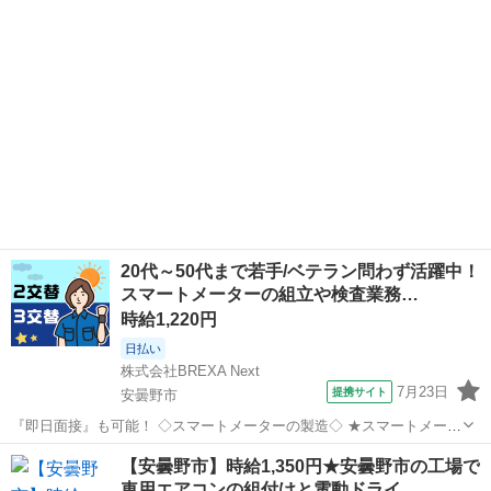
×年間休日130日！作業着無償貸与★食堂利用可◎《長野県安曇野市》
人気の工場のお仕事 ◇産業用...
20代～50代まで若手/ベテラン問わず活躍中！
スマートメーターの組立や検査業務…
時給1,220円
日払い
株式会社BREXA Next
7月23日
提携サイト
安曇野市
『即日面接』も可能！ ◇スマートメーターの製造◇ ★スマートメータ
ーとは...家庭用電力メーターのことです。 ・電動ドライバーを使用し
長野
安曇野市
工場
【安曇野市】時給1,350円★安曇野市の工場で
ての組立業務 ・検査業務 ・その他付随業務 サポート体制もバッチ
車用エアコンの組付けと電動ドライ…