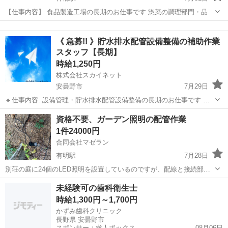
【仕事内容】 食品製造工場の長期のお仕事です 惣菜の調理部門・品質
管理部門・仕分け部門・設備のメンテナンス部門の業務に携わってい
長野
安曇野市
梓橋駅
工場
製造工場
ただきます 【給与】 時給1100円（深夜割増1375円）＋交通費（月額
《 急募!! 》貯水排水配管設備整備の補助作業
15000円...
スタッフ【長期】
時給1,250円
株式会社スカイネット
安曇野市
7月29日
🔸仕事内容: 設備管理・貯水排水配管設備整備の長期のお仕事です 施
設の貯水槽や配管などの定期点検整備の補助作業がメインです また、
長野
安曇野市
その他
スタッフ
資格不要、ガーデン照明の配管作業
配管などの点検設備や依頼があれば、家庭の設備点検整備などにも携
1件24000円
わっていただきます ...
合同会社マゼラン
有明駅
7月28日
別荘の庭に24個のLED照明を設置しているのですが、配線と接続部が
地表にむき出しになっているため、照明の配線を樹脂製の管に通し
長野
安曇野市
有明駅
その他
別荘
未経験可の歯科衛生士
て、コネクターの部分はプラスチックの接続ボックスにいれて接続
時給1,300円～1,700円
し、PF管はできるかぎり地中10cm程...
かずみ歯科クリニック
長野県 安曇野市
スポンサー：求人ボックス
08月06日