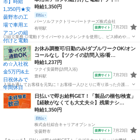
リ！ 先輩社員が優し...
時給1,350円
日払い
パーソルファクトリーパートナーズ株式会社
7月23日
提携サイト
有明駅
◎組立業務 ◎電動ドライバーやトルクレンチを使用し、ビス締めやシ
ール貼付けを行います。 ◎車用エアコンの組付け作業です。 ◎2〜3日
長野
安曇野市
有明駅
工場
お休み調整可/日勤のみ/ダブルワークOK/オン
で習熟可能なシンプルな作業です。 ※ライン作業で1人1つの工程を担
コールなし【ツクイの訪問入浴/看…
当するため、集中して取り組...
時給1,237円
ツクイ安曇野(訪問入浴)
7月23日
提携サイト
豊科駅
入浴を通してお客様を元気に！お客様一人ひとりに寄り添った介護サ
ービスを提供！お休みの希望は柔軟に対応します◎ ★☆ 働きやすいメ
長野
安曇野市
豊科駅
介護
日払いで即お給料GET！「製品の梱包/検査」
リット多数 ★☆ ＼＼3名体制で安心／／ お客様一人ひとりに寄り添っ
【経験がなくても大丈夫☆】残業ナシ…
た介護サービスを提供した...
時給1,350円
日払い
株式会社綜合キャリアオプション
7月23日
提携サイト
安曇野市