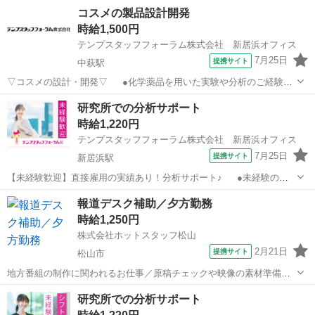
コスメの製品設計開発
時給1,500円
テンプスタッフフォーラム株式会社 新居浜オフィス
7月25日
提携サイト
中萩駅
▽コスメの設計・開発▽ ●化学薬品を用いた実験や分析のご経験が
ある方、知識が豊富な方歓迎！ ●正社員につながるチャンス！派遣期
愛媛
新居浜市
中萩駅
その他
研究所での分析サポート
間中も高時給の1500円！★【WEB面談実施中】おうちで気軽に登録♪
時給1,220円
スマホからもOK！ ...
テンプスタッフフォーラム株式会社 新居浜オフィス
7月25日
提携サイト
新居浜駅
【未経験歓迎】直接雇用の実績あり！分析サポート♪ ●未経験の方
や文系の方も歓迎！フォローばっちりで教えてもらえる環境☆ ●ピア
愛媛
新居浜市
新居浜駅
その他
報道デスク補助／夕方勤務
ス髪色ネイル自由♪オシャレを楽しみたい方にもぴったり♪ ●正社員登
時給1,250円
用の実績アリ☆長く安...
株式会社ホットスタッフ松山
2月21日
提携サイト
松山市
地方番組の制作に関われるお仕事／原稿チェックや映像の素材準備な
ど／正社員登用のチャンスあり 【仕事内容】
愛媛
松山市
その他
研究所での分析サポート
———————————————————— ◆◆ お仕事内容