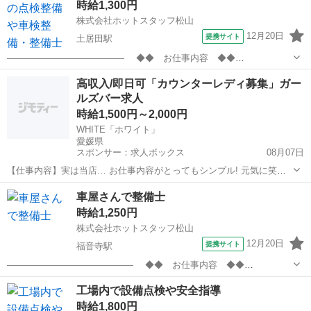
時給1,300円
もちろん資格や...
株式会社ホットスタッフ松山
12月20日
提携サイト
土居田駅
————————————— ◆◆ お仕事内容 ◆◆
————————————— 松山市中心部で 建設機械の点検等をする
愛媛
松山市
土居田駅
その他
高収入/即日可「カウンターレディ募集」ガー
整備士さんのおシゴトをお任せします◎ なんと!! 資格なしOK!! 未経験
ルズバー求人
OK!! もちろん...
時給1,500円～2,000円
WHITE「ホワイト」
愛媛県
スポンサー：求人ボックス
08月07日
【仕事内容】実は当店… お仕事内容がとってもシンプル! 元気に笑顔
でご挨拶 ドリンクを作ってご提供 みんなでワイワイおしゃべり たま
アルバイト・パート
車屋さんで整備士
～におねだりしてみたり? たとえナイトワーク経験ゼロでもご安心く
時給1,250円
ださい スタッフがイチからレクチャ...
株式会社ホットスタッフ松山
12月20日
提携サイト
福音寺駅
—————————————— ◆◆ お仕事内容 ◆◆
—————————————— 車屋さんで整備士のお仕事です♪ ［1］
愛媛
松山市
福音寺駅
その他
工場内で設備点検や安全指導
車検整備やオイル交換をします。 (タイヤの着脱や、修理等)
時給1,800円
［2］整備内容をお客様に説明 ...