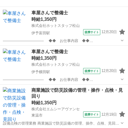
車屋さんで整備士
時給1,350円
株式会社ホットスタッフ松山
12月20日
提携サイト
伊予富田駅
——————————— ◆◆ お仕事内容 ◆◆
——————————— 資格を活かせる♪ 大手企業の車屋さんで整備
愛媛
今治市
伊予富田駅
その他
車屋さんで整備士
士のお仕事！ ［車の整備全般］ ・オイル交換 ・タイヤ交換 ・修理部
時給1,350円
品の交換 ・車検整備 ・点検整備 ・...
株式会社ホットスタッフ松山
12月20日
提携サイト
伊予横田駅
——————————— ◆◆ お仕事内容 ◆◆
——————————— 資格を活かせる♪ 大手企業の車屋さんで整備
愛媛
伊予市
伊予横田駅
その他
商業施設で防災設備の管理・操作・点検・見
士のお仕事！ ［車の整備全般］ ・オイル交換 ・タイヤ交換 ・修理部
回り
品の交換 ・車検整備 ・点検整備 ・...
時給1,350円
株式会社エムシーアヴァンセ
12月19日
提携サイト
東温市
設備点検の管理業務 商業施設で防災設備の管理、操作、点検、見回り