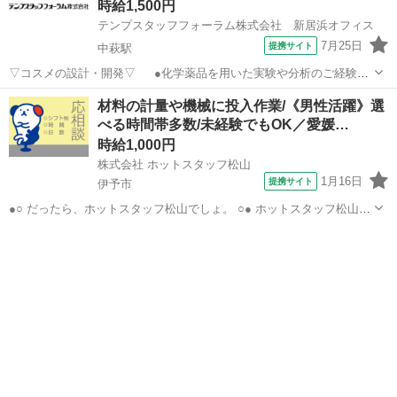
時給1,500円
ム・部門システムなどの運用保守、更新...
テンプスタッフフォーラム株式会社 新居浜オフィス
7月25日
提携サイト
中萩駅
▽コスメの設計・開発▽ ●化学薬品を用いた実験や分析のご経験が
ある方、知識が豊富な方歓迎！ ●正社員につながるチャンス！派遣期
愛媛
新居浜市
中萩駅
その他
材料の計量や機械に投入作業/《男性活躍》選
間中も高時給の1500円！★【WEB面談実施中】おうちで気軽に登録♪
べる時間帯多数/未経験でもOK／愛媛…
スマホからもOK！ ...
時給1,000円
株式会社 ホットスタッフ松山
1月16日
提携サイト
伊予市
●○ だったら、ホットスタッフ松山でしょ。 ○● ホットスタッフ松山は
地域密着！ あなたに一番近い派遣会社として皆様を全力でサポートい
愛媛
伊予市
その他
たします。 ＼職場見学も実施中／ ※時間は10～30分程度になりま
す。 ●○ 嬉しい特...