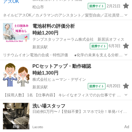
2月21日
提携サイト
松山市
ネイルピアスOK／カメラマンのアシスタント／髪型自由／正社員登用
のチャンスあり 【仕事内容】
愛媛
松山市
その他
電池材料の評価分析
——————————————————— ◆◆ 基本情報
時給1,200円
◆◆ ——————————————————— 愛媛の「今...
テンプスタッフフォーラム株式会社 新居浜オフィス
6月3日
提携サイト
新居浜駅
リチウムイオン電池の合成・特性評価 ●化学の未来を支える分析ス
タッフ！お休み取りやすい環境です◎ ●うれしい16時35分定時☆若干
愛媛
新居浜市
新居浜駅
その他
PCセットアップ・動作確認
の時短調整もご相談ください ●化学実験や分析の実務経験がある方歓
時給1,300円
迎！★【WEB面談実施中...
株式会社ヒューマン・デザイン
4月20日
提携サイト
新居浜駅
【採用人数】 1名 【仕事内容】 キレイなオフィスでのお仕事です ▽
主に担当していただくお仕事はコチラ▽ *PCのセットアップ(マニュア
愛媛
新居浜市
新居浜駅
その他
洗い場スタッフ
ルあり) *システムの異常がないか監視・確認 *電話対応(顧客折衝) ＊長
日給例1万円〜 /【登録不要】スマホで1分！単発バイト
期...
一括検索✨
Ad
Lacotto