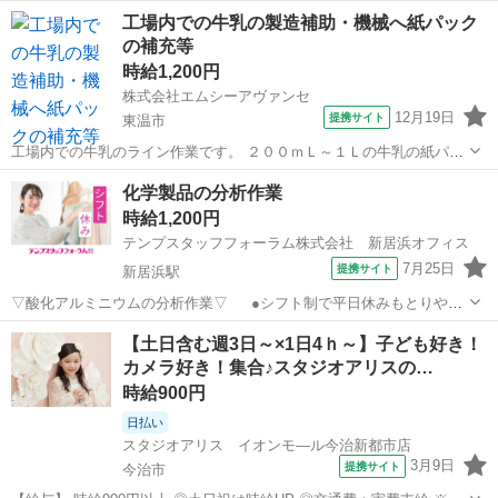
等を行っていただきます。 派遣社員 ◇各種社会保険完備 (加入保険
愛媛
東温市
その他
工場内での牛乳の製造補助・機械へ紙パック
は、就業時間により異なります。) ◇学歴不問 ◇未経験者活躍中 ◇主
の補充等
婦(主夫)活躍中 ...
時給1,200円
株式会社エムシーアヴァンセ
12月19日
提携サイト
東温市
工場内での牛乳のライン作業です。 ２００ｍＬ～１Ｌの牛乳の紙パッ
クを 機械にセット、補充するだけ！ とても簡単な作業ですぐ慣れま
愛媛
東温市
その他
化学製品の分析作業
す！ ★未経験者歓迎！ ★慣れるまで先輩社員が教えてくれるので安心
時給1,200円
♪ 派遣社員 ◇各種社...
テンプスタッフフォーラム株式会社 新居浜オフィス
7月25日
提携サイト
新居浜駅
▽酸化アルミニウムの分析作業▽ ●シフト制で平日休みもとりやす
い♪ ●教育担当者がしっかり教えてくれるので安心です◎ ●未経験の方
愛媛
新居浜市
新居浜駅
その他
【土日含む週3日～×1日4ｈ～】子ども好き！
もチャレンジOK！経験がある方もスキルや知識を活かせます！
カメラ好き！集合♪スタジオアリスの…
★【WEB面談実施中】おうちで...
時給900円
日払い
スタジオアリス イオンモ―ル今治新都市店
3月9日
提携サイト
今治市