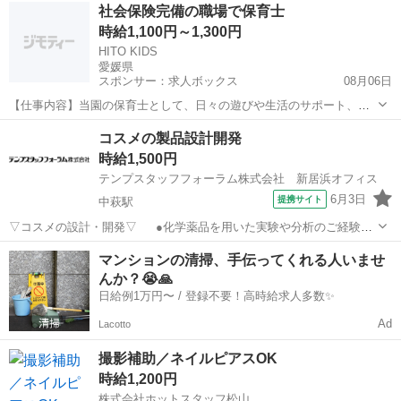
愛媛
新居浜市
新居浜駅
その他
社会保険完備の職場で保育士
もチャレンジOK！経験がある方もスキルや知識を活かせます！
時給1,100円～1,300円
★【WEB面談実施中】おうちで...
HITO KIDS
愛媛県
スポンサー：求人ボックス
08月06日
【仕事内容】当園の保育士として、日々の遊びや生活のサポート、見
守り、保育室の清掃・整理、食事やトイレの援助、行事準備、保護者
アルバイト・パート
コスメの製品設計開発
対応などを担います。柔軟な保育環境の中で、子どもたち一人ひとり
時給1,500円
にしっかり向き合える時間が多くあります。勤務...
テンプスタッフフォーラム株式会社 新居浜オフィス
6月3日
提携サイト
中萩駅
▽コスメの設計・開発▽ ●化学薬品を用いた実験や分析のご経験が
ある方、知識が豊富な方歓迎！ ●正社員につながるチャンス！派遣期
愛媛
新居浜市
中萩駅
その他
マンションの清掃、手伝ってくれる人いませ
間中も高時給の1500円！★【WEB面談実施中】おうちで気軽に登録♪
んか？😭🙏
スマホからもOK！ ...
日給例1万円〜 / 登録不要！高時給求人多数✨
Ad
Lacotto
撮影補助／ネイルピアスOK
時給1,200円
株式会社ホットスタッフ松山