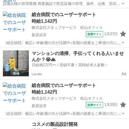
設備点検の管理業務 商業施設で防災設備の管理、操作、点検、見回り
等を行っていただきます。 派遣社員 ◇各種社会保険完備 (加入保険
愛媛
東温市
その他
総合病院でのユーザーサポート
は、就業時間により異なります。) ◇学歴不問 ◇未経験者活躍中 ◇主
時給1,142円
婦(主夫)活躍中 ...
株式会社スタッフサービス 松山オフィス
1月27日
提携サイト
新居浜市
〈総合病院〉幅広い年齢層の方が活躍中♪長期の就業をご希望の方にオ
ススメです！ 【お仕事の内容】院内のパソコン・スマートフォ
愛媛
新居浜市
その他
マンションの清掃、手伝ってくれる人いませ
ン・ＰＨＳ・ネットワークなどの運用保守業務、電子カルテシステ
んか？😭🙏
ム・部門システムなどの運用保守、更新...
日給例1万円〜 / 登録不要！高時給求人多数✨
Ad
Lacotto
総合病院でのユーザーサポート
時給1,142円
株式会社スタッフサービス 松山オフィス
1月20日
提携サイト
新居浜市
〈総合病院〉幅広い年齢層の方が活躍中♪長期の就業をご希望の方にオ
ススメです！ 【お仕事の内容】院内のパソコン・スマートフォ
愛媛
新居浜市
その他
コスメの製品設計開発
ン・ＰＨＳ・ネットワークなどの運用保守業務、電子カルテシステ