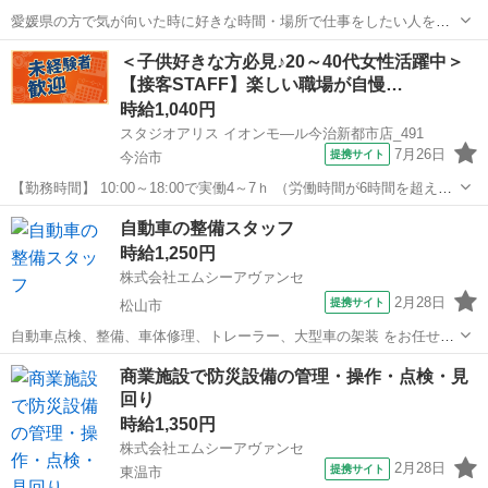
愛媛県の方で気が向いた時に好きな時間・場所で仕事をしたい人を募
集します。（他の地域の方はご相談ください。） 本業にプラスして副
愛媛
松山市
その他
時給
＜子供好きな方必見♪20～40代女性活躍中＞
収入を得たいけど、副業をするためのまとまった時間が取りづらいと
【接客STAFF】楽しい職場が自慢…
いったことはありませんか？ ...
時給1,040円
スタジオアリス イオンモ—ル今治新都市店_491
7月26日
提携サイト
今治市
【勤務時間】 10:00～18:00で実働4～7ｈ （労働時間が6時間を超えた
場合の休憩時間は法定通り） ◆土日含む週2日～・1日4ｈ～OK ◎残業
愛媛
今治市
その他
自動車の整備スタッフ
なし ◆シフトは毎月15日頃までに翌1ヵ月の 勤務不可日をスマホで
時給1,250円
申告♪...
株式会社エムシーアヴァンセ
2月28日
提携サイト
松山市
自動車点検、整備、車体修理、トレーラー、大型車の架装 をお任せし
ます。 自動車の故障個所を確認し、部品交換、修理を行います。 先輩
愛媛
松山市
その他
商業施設で防災設備の管理・操作・点検・見
社員がいますので、わからないこともすぐに聞ける環境です。 車好き
回り
な方大歓迎♪ 派遣社員 ◇...
時給1,350円
株式会社エムシーアヴァンセ
2月28日
提携サイト
東温市