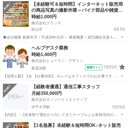
愛媛
松山市
その他
mail
【未経験可＆短時間】インターネット販売用
て頂いてた文章はメールで送って頂くだけなので、通いの必要はあり
の商品写真の撮影作業～バイク部品や雑貨…
ません。 友...
時給1,000円
株式会社クラッチ
松山市
4月7日
◆会社概要 創業年月｜平成28年10月～ 事業概要｜就労継続支援Ａ型
事業所～主にバイク車両や部品のインターネット販売 従業員数｜44人
愛媛
松山市
その他
スタッフ
ヘルプデスク業務
(男女比 26：18人) 勤務場所｜18人 (男女比 13：5人) ◆...
時給1,400円
株式会社ヒューマン・デザイン
7月21日
提携サイト
新居浜駅
【採用人数】 1名 【仕事内容】 キレイなオフィスでのお仕事です ▽
主に担当していただくお仕事はコチラ▽ *PCのセットアップ(マニュア
愛媛
新居浜市
新居浜駅
その他
【経験者優遇】通信工事スタッフ
ルあり) *システムの異常がないか監視・確認 *電話対応(顧客折衝) ＊長
月給350,000円
期...
株式会社サンソークリエイティブ
伊予大平駅
7月21日
【内容】 ・2名体制で電柱から引いてきたケーブルとお客様宅内のケ
ーブルを繋いだり、電話やネットを使用するための機器を設置するお
愛媛
伊予市
伊予大平駅
その他
スタッフ
【1名急募】未経験＆短時間OK♪ネット販売
仕事です。慣れてくれば1人作業もして頂く場合もあります。 ・ケー