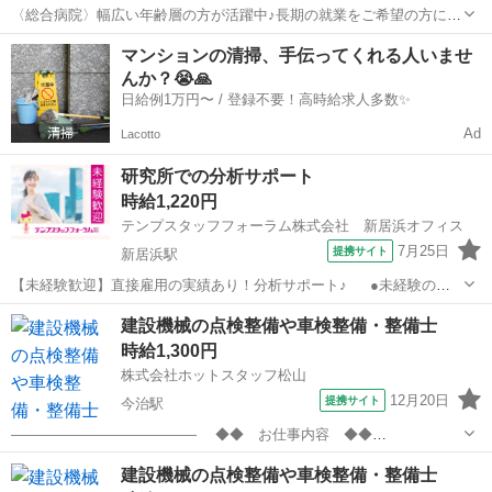
〈総合病院〉幅広い年齢層の方が活躍中♪長期の就業をご希望の方にオ
ススメです！ 【お仕事の内容】院内のパソコン・スマートフォ
愛媛
新居浜市
その他
マンションの清掃、手伝ってくれる人いませ
ン・ＰＨＳ・ネットワークなどの運用保守業務、電子カルテシステ
んか？😭🙏
ム・部門システムなどの運用保守、更新...
日給例1万円〜 / 登録不要！高時給求人多数✨
Ad
Lacotto
研究所での分析サポート
時給1,220円
テンプスタッフフォーラム株式会社 新居浜オフィス
7月25日
提携サイト
新居浜駅
【未経験歓迎】直接雇用の実績あり！分析サポート♪ ●未経験の方
や文系の方も歓迎！フォローばっちりで教えてもらえる環境☆ ●ピア
愛媛
新居浜市
新居浜駅
その他
建設機械の点検整備や車検整備・整備士
ス髪色ネイル自由♪オシャレを楽しみたい方にもぴったり♪ ●正社員登
時給1,300円
用の実績アリ☆長く安...
株式会社ホットスタッフ松山
12月20日
提携サイト
今治駅
————————————— ◆◆ お仕事内容 ◆◆
————————————— 今治市で 建設機械の点検等をする 整備
愛媛
今治市
今治駅
その他
建設機械の点検整備や車検整備・整備士
士さんのおシゴトをお任せします◎ なんと!! 資格なしOK!! 未経験OK!!