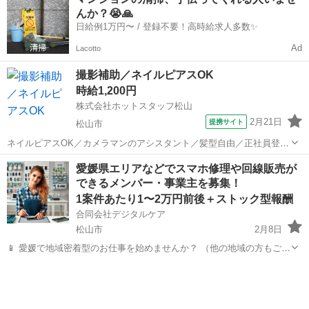
なし ◆シフトは毎月15日頃までに翌1ヵ月の 勤務不可日をスマホで
んか？😭🙏
申告♪...
日給例1万円〜 / 登録不要！高時給求人多数✨
Ad
Lacotto
撮影補助／ネイルピアスOK
時給1,200円
株式会社ホットスタッフ松山
2月21日
提携サイト
松山市
ネイルピアスOK／カメラマンのアシスタント／髪型自由／正社員登用
のチャンスあり 【仕事内容】
愛媛
松山市
その他
愛媛県エリアなどでスマホ修理や回線販売が
——————————————————— ◆◆ 基本情報
できるメンバー・事業主を募集！
◆◆ ——————————————————— 愛媛の「今...
1案件あたり1〜2万円前後＋ストック型報酬
合同会社デジタルケア
松山市
2月8日
📱 愛媛で地域密着型のお仕事を始めませんか？ （他の地域の方もご相
談OK！） 時間や場所に縛られず、自宅でもスタート可能！ 未経験の
愛媛
松山市
その他
スキマ時間
方でもスマホ修理のスキルを学びながら、収益化の仕組みを共有しま
す。 こんな方...