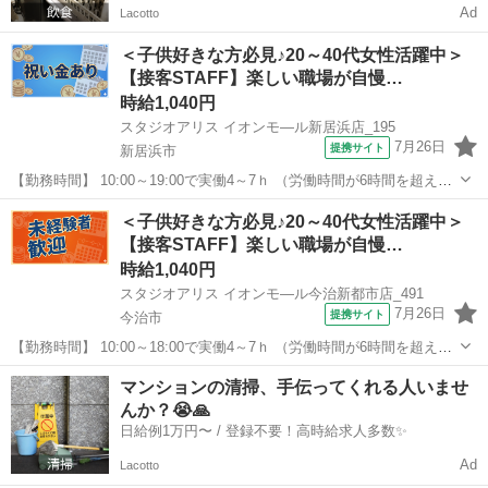
Ad
Lacotto
＜子供好きな方必見♪20～40代女性活躍中＞
【接客STAFF】楽しい職場が自慢…
時給1,040円
スタジオアリス イオンモ—ル新居浜店_195
7月26日
提携サイト
新居浜市
【勤務時間】 10:00～19:00で実働4～7ｈ （労働時間が6時間を超えた
場合の休憩時間は法定通り） ◆土日含む週2日～・1日4ｈ～OK ◎残業
愛媛
新居浜市
その他
＜子供好きな方必見♪20～40代女性活躍中＞
なし ◆シフトは毎月15日頃までに翌1ヵ月の 勤務不可日をスマホで
【接客STAFF】楽しい職場が自慢…
申告♪...
時給1,040円
スタジオアリス イオンモ—ル今治新都市店_491
7月26日
提携サイト
今治市
【勤務時間】 10:00～18:00で実働4～7ｈ （労働時間が6時間を超えた
場合の休憩時間は法定通り） ◆土日含む週2日～・1日4ｈ～OK ◎残業
愛媛
今治市
その他
マンションの清掃、手伝ってくれる人いませ
なし ◆シフトは毎月15日頃までに翌1ヵ月の 勤務不可日をスマホで
んか？😭🙏
申告♪...
日給例1万円〜 / 登録不要！高時給求人多数✨
Ad
Lacotto