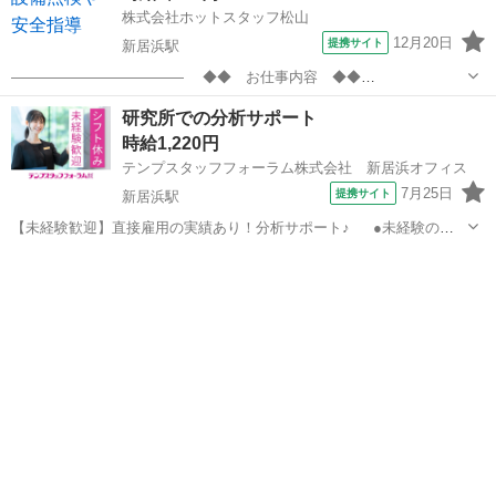
株式会社ホットスタッフ松山
12月20日
提携サイト
新居浜駅
———————————— ◆◆ お仕事内容 ◆◆
———————————— 大手グループ企業の工場内でのお仕事です
愛媛
新居浜市
新居浜駅
その他
研究所での分析サポート
◎ 【プラントエンジニア】 現場で使われる工具や設備の点検等行いま
時給1,220円
す!! もし問題点があれば社員さん...
テンプスタッフフォーラム株式会社 新居浜オフィス
7月25日
提携サイト
新居浜駅
【未経験歓迎】直接雇用の実績あり！分析サポート♪ ●未経験の方
や文系の方も歓迎！フォローばっちりで教えてもらえる環境☆ ●弊社
愛媛
新居浜市
新居浜駅
その他
スタッフ就業中！髪色ネイル自由♪なにかとベンリなシフト制◎ ●正社
員登用の実績アリ☆長...