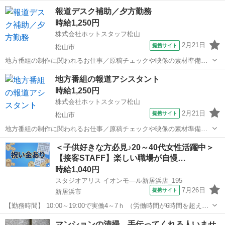
報道デスク補助／夕方勤務
時給1,250円
株式会社ホットスタッフ松山
2月21日
提携サイト
松山市
地方番組の制作に関われるお仕事／原稿チェックや映像の素材準備な
ど／正社員登用のチャンスあり 【仕事内容】
愛媛
松山市
その他
地方番組の報道アシスタント
———————————————————— ◆◆ お仕事内容
時給1,250円
◆◆ ———————————————————— 社...
株式会社ホットスタッフ松山
2月21日
提携サイト
松山市
地方番組の制作に関われるお仕事／原稿チェックや映像の素材準備な
ど／正社員登用のチャンスあり 【仕事内容】
愛媛
松山市
その他
＜子供好きな方必見♪20～40代女性活躍中＞
———————————————————— ◆◆ お仕事内容
【接客STAFF】楽しい職場が自慢…
◆◆ ———————————————————— 社...
時給1,040円
スタジオアリス イオンモ—ル新居浜店_195
7月26日
提携サイト
新居浜市
【勤務時間】 10:00～19:00で実働4～7ｈ （労働時間が6時間を超えた
場合の休憩時間は法定通り） ◆土日含む週2日～・1日4ｈ～OK ◎残業
愛媛
新居浜市
その他
マンションの清掃、手伝ってくれる人いませ