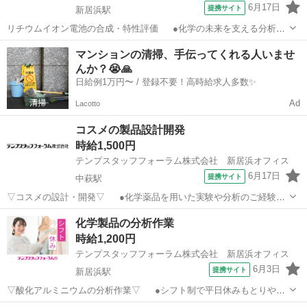
6月17日
提携サイト
新居浜駅
リチウムイオン電池の合成・特性評価 ●化学の未来を支える分析ス
タッフ！お休み取りやすい環境です◎ ●うれしい16時35分定時☆若干
愛媛
新居浜市
新居浜駅
その他
マンションの清掃、手伝ってくれる人いませ
の時短調整もご相談ください ●化学実験や分析の実務経験がある方歓
んか？😭🙏
迎！★【WEB面談実施中...
日給例1万円〜 / 登録不要！高時給求人多数✨
Ad
Lacotto
コスメの製品設計開発
時給1,500円
テンプスタッフフォーラム株式会社 新居浜オフィス
6月17日
提携サイト
中萩駅
▽コスメの設計・開発▽ ●化学薬品を用いた実験や分析のご経験が
ある方、知識が豊富な方歓迎！ ●正社員につながるチャンス！派遣期
愛媛
新居浜市
中萩駅
その他
化学製品の分析作業
間中も高時給の1500円！★【WEB面談実施中】おうちで気軽に登録♪
時給1,200円
スマホからもOK！ ...
テンプスタッフフォーラム株式会社 新居浜オフィス
6月3日
提携サイト
新居浜駅
▽酸化アルミニウムの分析作業▽ ●シフト制で平日休みもとりやす
い♪ ●教育担当者がしっかり教えてくれるので安心です◎ ●未経験の方