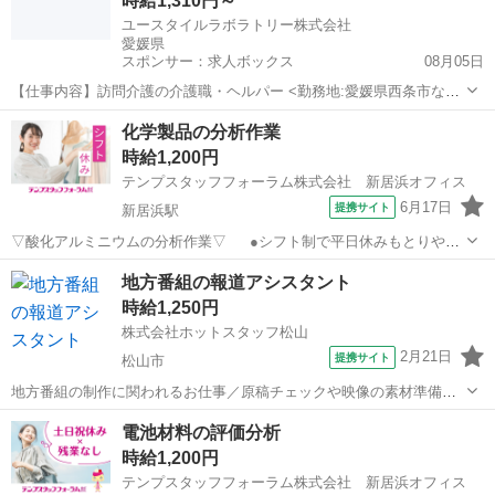
時給1,310円～
ユースタイルラボラトリー株式会社
愛媛県
スポンサー：求人ボックス
08月05日
【仕事内容】訪問介護の介護職・ヘルパー <勤務地:愛媛県西条市など
> 障がいなどで身体が動かせないご利用者のご自宅に訪問し、ご自宅
アルバイト・パート
化学製品の分析作業
での生活を支援する、見守りがメインの訪問介護のお仕事です。もち
時給1,200円
ろん直行直帰OK。 <仕事内容> 見守...
テンプスタッフフォーラム株式会社 新居浜オフィス
6月17日
提携サイト
新居浜駅
▽酸化アルミニウムの分析作業▽ ●シフト制で平日休みもとりやす
い♪ ●教育担当者がしっかり教えてくれるので安心です◎ ●未経験の方
愛媛
新居浜市
新居浜駅
その他
地方番組の報道アシスタント
もチャレンジOK！経験がある方もスキルや知識を活かせます！
時給1,250円
★【WEB面談実施中】おうちで...
株式会社ホットスタッフ松山
2月21日
提携サイト
松山市
地方番組の制作に関われるお仕事／原稿チェックや映像の素材準備な
ど／正社員登用のチャンスあり 【仕事内容】
愛媛
松山市
その他
電池材料の評価分析
———————————————————— ◆◆ お仕事内容
時給1,200円
◆◆ ———————————————————— 社...
テンプスタッフフォーラム株式会社 新居浜オフィス