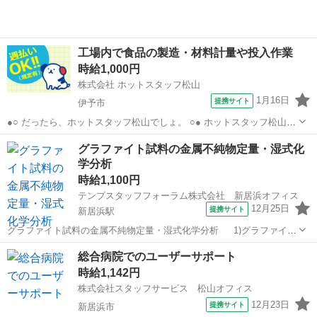
工場内で食品の製造・材料計量や投入作業
時給1,000円
株式会社 ホットスタッフ松山
1月16日
提携サイト
伊予市
●○ だったら、ホットスタッフ松山でしょ。 ○● ホットスタッフ松山は
地域密着！ あなたに一番近い派遣会社として皆様を全力でサポートい
愛媛
伊予市
その他
グラファイト試料の金属不純物定量・湿式化
たします。 ＼職場見学も実施中／ ※時間は10～30分程度になりま
学分析
す。 ●○ 嬉しい特...
時給1,100円
テンプスタッフフォーラム株式会社 新居浜オフィス
12月25日
提携サイト
新居浜駅
グラファイト試料の金属不純物定量・湿式化学分析 1)グラファイト
試料中の金属不純物の定量 管状炉灰化、酸試薬を用いた溶解処理等
愛媛
新居浜市
新居浜駅
その他
総合病院でのユーザーサポート
2)湿式化学分析による無機元素の定性、定量 酸、アルカリを用いた
時給1,142円
融解操作使用機器：ICP-AE...
株式会社スタッフサービス 松山オフィス
12月23日
提携サイト
新居浜市