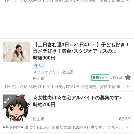
【給与】 時給900円以上 ◎土日祝は時給UP ◎交通費：実費支給 ※月
額15,000円まで 準社員制度、社内資格取得による昇給あり！ 社内資格
愛媛
今治市
その他
を有すると時給100円以上アップも可能です。 【前給制度あり】 働い
た分のお...
【土日含む週3日～×1日4ｈ～】子ども好き！
カメラ好き！集合♪スタジオアリスの…
時給900円
日払い
スタジオアリス 松山店
3月9日
提携サイト
松山市
【給与】 時給900円以上 ◎土日祝は時給UP ◎交通費：実費支給 ※月
額15,000円まで 準社員制度、社内資格取得による昇給あり！ 社内資格
愛媛
松山市
その他
☆女性向け☆在宅アルバイトの募集です♪
を有すると時給100円以上アップも可能です。 【前給制度あり】 働い
時給700円
た分のお...
松山市
6月3日
■募集内容■ 誰にでも出来る簡単な文章作成のお仕事です。 こちらか
らの題材に対しての、レビュー・日記の作成をして頂きます。 作成し