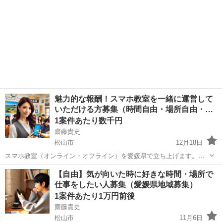
魅力的な報酬！スマホ教室を一緒に運営して
いただける方募集（時間自由・場所自由・…
1案件あたり数千円
齋藤貴史
松山市
12月18日
スマホ教室（オンライン・オフライン）を愛媛県で立ち上げます。
（他の地域はお問合せください。） 一緒に運営していただけるメンバ
愛媛
松山市
その他
オンライン
【自由】気が向いた時に好きな時間・場所で
ーを募集しています。 私が運営するスマホスクールは、スマホの操作
仕事をしたい人募集（愛媛県地域募集）
やアプリの操作について教...
1案件あたり1万円前後
齋藤貴史
松山市
11月6日