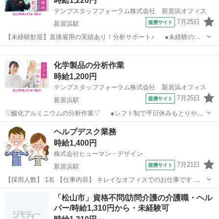
時給1,220円
◆◆ ———————————————————— 社...
テンプスタッフフォーラム株式会社 新居浜オフィス
7月25日
提携サイト
新居浜駅
【未経験歓迎】直接雇用の実績あり！分析サポート♪ ●未経験の方
や文系の方も歓迎！フォローばっちりで教えてもらえる環境☆ ●弊社
愛媛
新居浜市
新居浜駅
その他
スタッフ就業中！髪色ネイル自由♪なにかとベンリなシフト制◎ ●正社
化学製品の分析作業
員登用の実績アリ☆長...
時給1,200円
テンプスタッフフォーラム株式会社 新居浜オフィス
7月25日
提携サイト
新居浜駅
▽酸化アルミニウムの分析作業▽ ●シフト制で平日休みもとりやす
い♪ ●教育担当者がしっかり教えてくれるので安心です◎ ●未経験の方
愛媛
新居浜市
新居浜駅
その他
ヘルプデスク業務
もチャレンジOK！経験がある方もスキルや知識を活かせます！
時給1,400円
★【WEB面談実施中】おうちで...
株式会社ヒューマン・デザイン
7月21日
提携サイト
新居浜駅
【採用人数】 1名 【仕事内容】 キレイなオフィスでのお仕事です ▽
主に担当していただくお仕事はコチラ▽ *PCのセットアップ(マニュア
愛媛
新居浜市
新居浜駅
その他
「松山市」資格不問/訪問介護の介護職・ヘル
ルあり) *システムの異常がないか監視・確認 *電話対応(顧客折衝) ＊長
パー/時給1,310円から・未経験可
期...