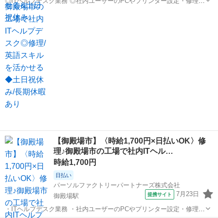
◎ITヘルプデスク業務 ◎社内ユーザーのPCやプリンター設定・修理な
どをお任せいたします ・パソコンやプリンターの管理、ネットワーク
静岡
御殿場市
御殿場駅
その他
やサーバーの運用など ◎ITの運用業務の経験が活かせます ※英語の会
話や読み書きができる方歓...
【御殿場市】〈時給1,700円×日払いOK〉修
理♪御殿場市の工場で社内ITヘル…
時給1,700円
日払い
パーソルファクトリーパートナーズ株式会社
7月23日
提携サイト
御殿場駅
・ITヘルプデスク業務 ・社内ユーザーのPCやプリンター設定・修理な