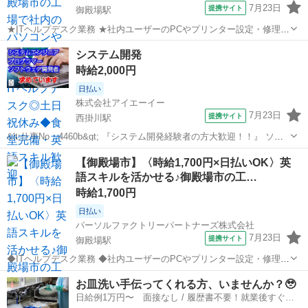
7月23日
提携サイト
御殿場駅
★ITヘルプデスク業務 ★社内ユーザーのPCやプリンター設定・修理な
どをおまかせします ・パソコンやプリンターの管理、ネットワークや
静岡
御殿場市
御殿場駅
その他
システム開発
サーバーの運用など ★ITの運用業務の経験が活かせます ※英語の会話
時給2,000円
や読み書きができる方歓迎...
日払い
株式会社アイエーイー
7月23日
提携サイト
西掛川駅
&lt;仕事No：4460b&gt; 『システム開発経験者の方大歓迎！！』 ソフ
トウェアの開発を主に行っている会社さんでのお仕事♪ 開発経験を活
静岡
掛川市
西掛川駅
その他
【御殿場市】〈時給1,700円×日払いOK〉英
かして組込みソフト開発のお仕事にチャレンジしてみませんか！ ※業
語スキルを活かせる♪御殿場市の工…
務内容 〇家電...
時給1,700円
日払い
パーソルファクトリーパートナーズ株式会社
7月23日
提携サイト
御殿場駅
◆ITヘルプデスク業務 ◆社内ユーザーのPCやプリンター設定・修理な
どをお願いします ・パソコンやプリンターの管理、ネットワークやサ
静岡
御殿場市
御殿場駅
その他
お皿洗い手伝ってくれる方、いませんか？🥹
ーバーの運用など ◆ITの運用業務の経験が活かせます ※英語の会話や
日給例1万円〜 面接なし / 履歴書不要！就業後すぐに
読み書きができる方歓迎 ...