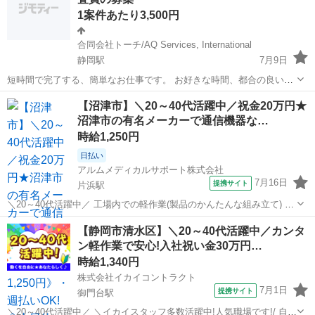
完全在宅・...
1案件あたり3,500円
合同会社トーチ/AQ Services, International
静岡駅
7月9日
短時間で完了する、簡単なお仕事です。 お好きな時間、都合の良い場
所で、サービス員の話を聞き、その後質問票に回答する仕事です。 会
静岡
静岡市
静岡駅
その他
片手間
【沼津市】＼20～40代活躍中／祝金20万円★
合は30分程度で、完了しています。 報酬は、1件3,500円です。 参加の
沼津市の有名メーカーで通信機器な…
返信をお...
時給1,250円
日払い
アルムメディカルサポート株式会社
7月16日
提携サイト
片浜駅
＼20～40代活躍中／ 工場内での軽作業(製品のかんたんな組み立て) 国
内各地の船舶などで使われる通信機器等の組立、 製品に計器類をとり
静岡
沼津市
片浜駅
その他
【静岡市清水区】＼20～40代活躍中／カンタ
つけるネジ締めや配線、検査など。 男女共に活躍している職場です。
ン軽作業で安心!入社祝い金30万円…
単調な流れ作業の工...
時給1,340円
株式会社イカイコントラクト
7月1日
提携サイト
御門台駅
＼20～40代活躍中／ ＼イカイスタッフ多数活躍中!人気職場です!/ 自社