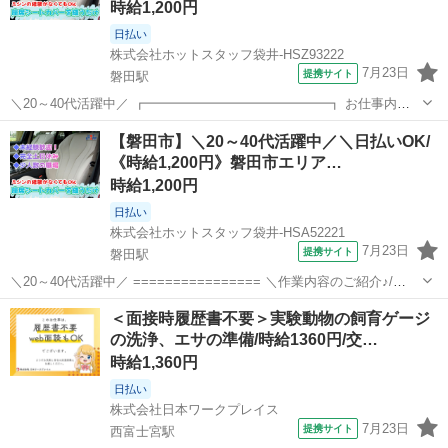
時給1,200円
日払い
株式会社ホットスタッフ袋井-HSZ93222
7月23日
提携サイト
磐田駅
＼20～40代活躍中／ ┏━━━━━━━━━━━━━━┓ お仕事内容
━━━━━━━━━━━━━━┛ 車やバイクの座席に使われる シート
静岡
磐田市
磐田駅
その他
【磐田市】＼20～40代活躍中／＼日払いOK/
カバーを作っている会社さん★ 生地と生地を縫い合わせる ミシンを使
《時給1,200円》磐田市エリア…
った裁縫作業を...
時給1,200円
日払い
株式会社ホットスタッフ袋井-HSA52221
7月23日
提携サイト
磐田駅
＼20～40代活躍中／ ================ ＼作業内容のご紹介♪/
================ 車やバイクの座席に使われる シートカバーを作
静岡
磐田市
磐田駅
その他
＜面接時履歴書不要＞実験動物の飼育ゲージ
っている会社さん★ 生地と生地を縫い合わせる ミシンを使っ...
の洗浄、エサの準備/時給1360円/交…
時給1,360円
日払い
株式会社日本ワークプレイス
7月23日
提携サイト
西富士宮駅