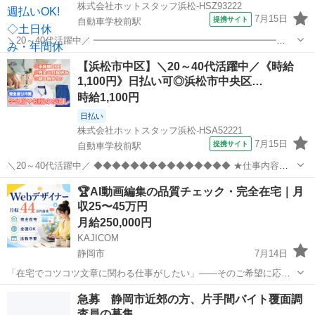
株式会社ホットスタッフ浜松-HSZ93222
7月15日
提携サイト
自動車学校前駅
＼20～40代活躍中／ ━━━━━━━━━━━━━━━━━━━━
【仕事内容】 修繕が必要な衣類を扱う 物流会社さんでのおしごと★
静岡
自動車学校前駅
その他
【浜松市中区】＼20～40代活躍中／《時給
回収した学生服やユニフォームの、 お直し作業を担当していただきま
1,100円》日払い可◎浜松市中央区…
す! 『ミシンを使う...
時給1,100円
日払い
株式会社ホットスタッフ浜松-HSA52221
7月15日
提携サイト
自動車学校前駅
＼20～40代活躍中／ ◆◆◆◆◆◆◆◆◆◆◆◆◆◆◆ ★仕事内容★
◆◆◆◆◆◆◆◆◆◆◆◆◆◆◆ 修繕が必要な衣類を扱う 物流会社さ
静岡
自動車学校前駅
その他
🏆AI動画編集の品質チェック・完全在宅｜月
んでのおしごと★ 回収した学生服やユニフォームの、 お直し作業を担
収25〜45万円
当していただきま...
月給250,000円
KAJICOM
静岡市
7月14日
「在宅でコツコツ文章に関わる仕事がしたい」——そのご希望に応え
ます🌟 弊社のAIコンテンツライターは、 AI生成の文章を確認・修正・
静岡
静岡市
その他
動画編集
急募 静岡市近郊の方、片手間バイト覆面調
整えるシンプルな仕事です。 文章力より「丁寧に読める力」が大事。
査員の募集