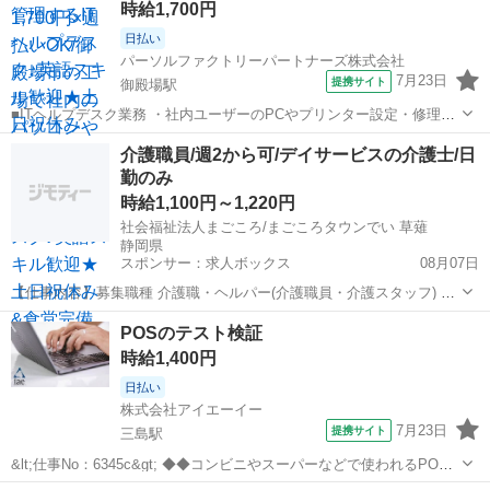
時給1,700円
日払い
パーソルファクトリーパートナーズ株式会社
7月23日
提携サイト
御殿場駅
■ITヘルプデスク業務 ・社内ユーザーのPCやプリンター設定・修理な
どをおまかせします ・パソコンやプリンターの管理、ネットワークや
静岡
御殿場市
御殿場駅
その他
介護職員/週2から可/デイサービスの介護士/日
サーバーの運用など ・ITの運用業務の経験が活かせます ※英語の会話
勤のみ
や読み書きができる方歓迎...
時給1,100円～1,220円
社会福祉法人まごころ/まごころタウンでい 草薙
静岡県
スポンサー：求人ボックス
08月07日
【仕事内容】募集職種 介護職・ヘルパー(介護職員・介護スタッフ) パ
ート・アルバイト 仕事内容 身体介護、食事介助、入浴介助、排泄介
アルバイト・パート
POSのテスト検証
助、生活援助、送迎、レク企画・運営 給与・手当 <給与> 時給1,100〜
時給1,400円
1,220円 <手当>...
日払い
株式会社アイエーイー
7月23日
提携サイト
三島駅
&lt;仕事No：6345c&gt; ◆◆コンビニやスーパーなどで使われるPOS
システム等開発をしている会社◆◆ テスト仕様書をもとにソフトウェ