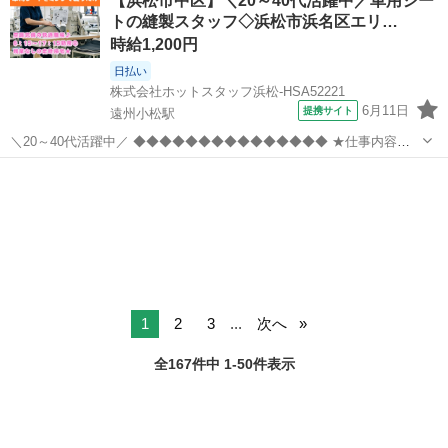
【浜松市中区】＼20～40代活躍中／車用シー
使った 縫製スタッフさんを募集します! (1)裁断された布...
トの縫製スタッフ◇浜松市浜名区エリ…
時給1,200円
日払い
株式会社ホットスタッフ浜松-HSA52221
6月11日
提携サイト
遠州小松駅
＼20～40代活躍中／ ◆◆◆◆◆◆◆◆◆◆◆◆◆◆◆ ★仕事内容★
◆◆◆◆◆◆◆◆◆◆◆◆◆◆◆ 自動車シートの製造会社さん★ ミシ
静岡
遠州小松駅
その他
ンを使った 縫製スタッフさんを募集します! (1)裁断された布が、 台車
にたく...
1
2
3
...
次へ
全167件中 1-50件表示