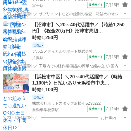
7月16日
提携サイト
富士駅
＼20～40代活躍中／ サプリメントなどの錠剤の検査・箱詰めのオシゴ
ト。 重たいものは一切ありません! 健康食品に関わるオシゴトなの
静岡
富士市
富士駅
その他
【沼津市】＼20～40代活躍中／【時給1,250
で、 工場内は清潔に保たれていて働きやすい環境です。 サプリメント
円】《祝金20万円》沼津市周辺…
等の箱詰め・検査などの...
時給1,250円
日払い
アルムメディカルサポート株式会社
7月16日
提携サイト
片浜駅
＼20～40代活躍中／ 工場内での軽作業(製品の簡単な組み立て) 国内各
地の船舶などで使用される通信機器等の組立、 製品に計器類をとりつ
静岡
沼津市
片浜駅
その他
【浜松市中区】＼20～40代活躍中／《時給
けるネジ締めや配線、検査など。 男女共に活躍している職場です。 単
1,100円》日払いあり★浜松市中央…
調な流れ作業の工程...
時給1,100円
日払い
株式会社ホットスタッフ浜松-HSZ93222
7月15日
提携サイト
自動車学校前駅
＼20～40代活躍中／ ┏━━━━━━━━━━━━━━┓ お仕事内容
━━━━━━━━━━━━━━┛ 修繕が必要な衣類を扱う 物流会社さ
静岡
自動車学校前駅
その他
んでのおしごと★ 回収した学生服やユニフォームの、 お直し作業を担