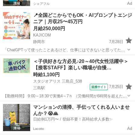
Ad
シェアフル
📍全国どこからでもOK・AIプロンプトエンジ
ニア｜月収25〜45万円
月給250,000円
KAJICOM
静岡市
7月28日
「ChatGPTって使ったことあるけど、仕事にはできないと思ってた」
その感覚、半分正解で半分もったいないです🌟 ChatGPT・Claude・
静岡
静岡市
その他
業務委託
＜子供好きな方必見♪20～40代女性活躍中＞
Geminiなどを「仕事として」使うのが 弊社のAIプロンプトエン...
【接客STAFF】楽しい職場が自慢…
時給1,100円
スタジオアリス 三島店_538
7月25日
提携サイト
三島駅
【勤務時間】 9:00～18:30で実働4～7ｈ （労働時間が6時間を超えた場
合の休憩時間は法定通り） ◆土日含む週2日～・1日4ｈ～OK ◎残業な
静岡
三島市
三島駅
その他
マンションの清掃、手伝ってくれる人いませ
し ◆シフトは毎月15日頃までに翌1ヵ月の 勤務不可日をスマホで申
んか？😭🙏
告♪ ...
日給例1万円〜 / 登録不要！高時給求人多数✨
Ad
Lacotto