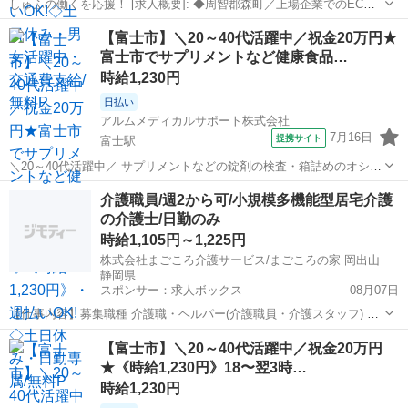
しゅふの働くを応援！ [求人概要]: ◆周智郡森町／上場企業でのECサ
イト運営サポート／高時給／土日祝休み／安定した生活を手に入れよ
静岡
周智郡
その他
【富士市】＼20～40代活躍中／祝金20万円★
う♪ [職種名]: WEB系（ディレクター・運用更新） [勤務地・最寄駅]:
富士市でサプリメントなど健康食品…
静岡県周...
時給1,230円
日払い
アルムメディカルサポート株式会社
7月16日
提携サイト
富士駅
＼20～40代活躍中／ サプリメントなどの錠剤の検査・箱詰めのオシゴ
ト。 重たいものはありません! 健康食品に関わるオシゴトなので、 工
静岡
富士市
富士駅
その他
介護職員/週2から可/小規模多機能型居宅介護
場内は清潔に保たれていて働きやすい環境です。 サプリメントなど軽
の介護士/日勤のみ
い物の箱詰めなど、軽...
時給1,105円～1,225円
株式会社まごころ介護サービス/まごころの家 岡出山
静岡県
スポンサー：求人ボックス
08月07日
【仕事内容】募集職種 介護職・ヘルパー(介護職員・介護スタッフ) パ
ート・アルバイト 仕事内容 身体介護、食事介助、入浴介助、排泄介
アルバイト・パート
【富士市】＼20～40代活躍中／祝金20万円
助、生活援助、送迎、リネン交換、レク企画・運営、利用者宅訪問 給
★《時給1,230円》18〜翌3時…
与・手当 <給与> 時給1,105...
時給1,230円