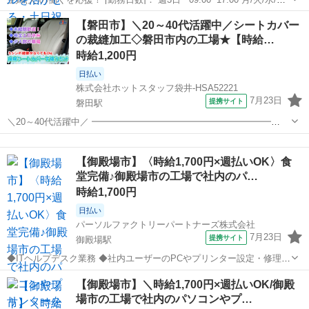
金/土/日 などから選べます [勤務地・最寄駅]： 静岡県湖西市新居町中
静岡
湖西市
その他
【磐田市】＼20～40代活躍中／シートカバー
之郷３７２７－７ 日本トーター株式会社 ボートレース浜名...
の裁縫加工◇磐田市内の工場★【時給…
時給1,200円
日払い
株式会社ホットスタッフ袋井-HSA52221
7月23日
提携サイト
磐田駅
＼20～40代活躍中／ ━━━━━━━━━━━━━━━━━━━━
【仕事内容】 車やバイクの座席に使われる シートカバーを作っている
静岡
磐田市
磐田駅
その他
会社さん★ 生地と生地を縫い合わせる ミシンを使った裁縫作業を担当
【御殿場市】〈時給1,700円×週払いOK〉食
♪ ミシンの使用経...
堂完備♪御殿場市の工場で社内のパ…
時給1,700円
日払い
パーソルファクトリーパートナーズ株式会社
7月23日
提携サイト
御殿場駅
◆ITヘルプデスク業務 ◆社内ユーザーのPCやプリンター設定・修理な
どをお願いします ・パソコンやプリンターの管理、ネットワークやサ
静岡
御殿場市
御殿場駅
その他
【御殿場市】＼時給1,700円×週払いOK/御殿
ーバーの運用など ◆ITの運用業務の経験が活かせます ※英語の会話や
場市の工場で社内のパソコンやプ…
読み書きができる方歓迎 ...