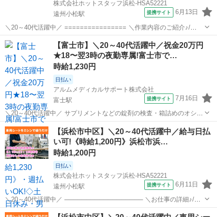
株式会社ホットスタッフ浜松-HSA52221
6月13日
提携サイト
遠州小松駅
＼20～40代活躍中／ ================ ＼作業内容のご紹介♪/
================ 自動車シートの製造会社さん★ ミシンを使った
静岡
遠州小松駅
その他
【富士市】＼20～40代活躍中／祝金20万円
縫製スタッフさんを募集します! (1)裁断された布が、...
★18〜翌3時の夜勤専属!富士市で…
時給1,230円
日払い
アルムメディカルサポート株式会社
7月16日
提携サイト
富士駅
＼20～40代活躍中／ サプリメントなどの錠剤の検査・箱詰めのオシゴ
ト。 重たいものは一切ありません! 健康食品に関わるオシゴトなの
静岡
富士市
富士駅
その他
【浜松市中区】＼20～40代活躍中／給与日払
で、 工場内は清潔に保たれていて働きやすい環境です。 サプリメント
い可!《時給1,200円》浜松市浜…
等の箱詰め・検査などの...
時給1,200円
日払い
株式会社ホットスタッフ浜松-HSA52221
6月11日
提携サイト
遠州小松駅
＼20～40代活躍中／ ────────────────── ＼お仕事の詳細♪/
────────────────── 自動車シートの製造会社さん★ ミシンを
静岡
遠州小松駅
その他