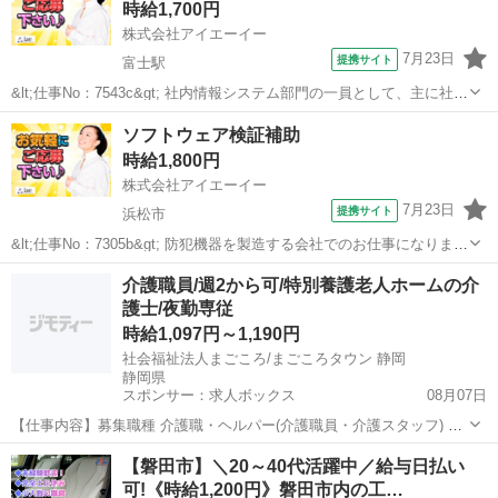
時給1,700円
株式会社アイエーイー
7月23日
提携サイト
富士駅
&lt;仕事No：7543c&gt; 社内情報システム部門の一員として、主に社内
IT機器の管理・ヘルプデスク業務を担当してもらいます。詳しくは下
静岡
富士市
富士駅
その他
ソフトウェア検証補助
記の通りです。 【業務内容】 ・WindowsPC、周辺機器(プリンター・
時給1,800円
複...
株式会社アイエーイー
7月23日
提携サイト
浜松市
&lt;仕事No：7305b&gt; 防犯機器を製造する会社でのお仕事になります
♪ 主なお仕事内容は、ソフトウェアの検証作業 (試験仕様書に基いて動
静岡
浜松市
その他
介護職員/週2から可/特別養護老人ホームの介
作確認)・デジタルレコーダ本体操作・カメラ等の配線・PC等からの接
護士/夜勤専従
続確認...
時給1,097円～1,190円
社会福祉法人まごころ/まごころタウン 静岡
静岡県
スポンサー：求人ボックス
08月07日
【仕事内容】募集職種 介護職・ヘルパー(介護職員・介護スタッフ) パ
ート・アルバイト 仕事内容 身体介護、食事介助、排泄介助、生活援
アルバイト・パート
【磐田市】＼20～40代活躍中／給与日払い
助、リネン交換 給与・手当 <給与> 時給1,097〜1,190円 <給与の備考>
可!《時給1,200円》磐田市内の工…
夜勤 13,7...