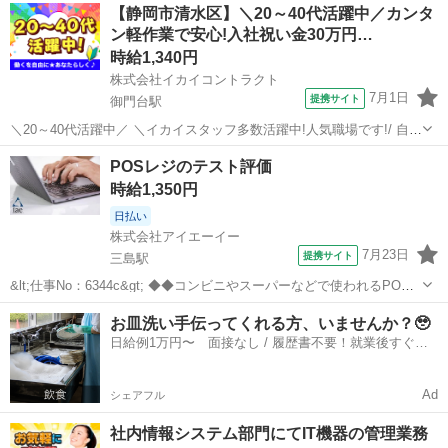
静岡
三島市
三島駅
その他
【静岡市清水区】＼20～40代活躍中／カンタ
アの検証作業を行います！ テスト評価経験者歓迎！ 【使用するスキ
ン軽作業で安心!入社祝い金30万円…
ル】 ・PCの...
時給1,340円
株式会社イカイコントラクト
7月1日
提携サイト
御門台駅
＼20～40代活躍中／ ＼イカイスタッフ多数活躍中!人気職場です!/ 自社
管理スタッフ常駐なので安心! 土日休みで予定も立てやすくプライベー
静岡
静岡市
御門台駅
その他
POSレジのテスト評価
ト充実♪ 家族や友人との時間も合わせやすいのも人気のひとつです◎
時給1,350円
お昼の13時...
日払い
株式会社アイエーイー
7月23日
提携サイト
三島駅
&lt;仕事No：6344c&gt; ◆◆コンビニやスーパーなどで使われるPOS
システム(レジ)開発をしている会社◆◆ テスト仕様書をもとにソフト
静岡
三島市
三島駅
その他
お皿洗い手伝ってくれる方、いませんか？🥹
ウェアの検証作業を行います！ ソフトウェア評価の実務経験が無い方
日給例1万円〜 面接なし / 履歴書不要！就業後すぐに
でも先輩社員...
お給料がもらえる✨
Ad
シェアフル
社内情報システム部門にてIT機器の管理業務