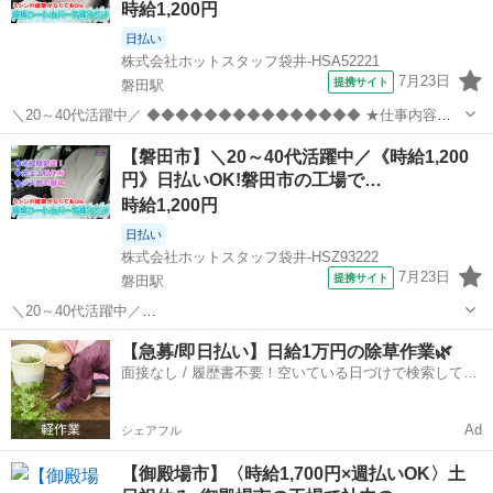
時給1,200円
日払い
株式会社ホットスタッフ袋井-HSA52221
7月23日
提携サイト
磐田駅
＼20～40代活躍中／ ◆◆◆◆◆◆◆◆◆◆◆◆◆◆◆ ★仕事内容★
◆◆◆◆◆◆◆◆◆◆◆◆◆◆◆ 車やバイクの座席に使われる シート
静岡
磐田市
磐田駅
その他
【磐田市】＼20～40代活躍中／《時給1,200
カバーを作っている会社さん★ 生地と生地を縫い合わせる ミシンを使
円》日払いOK!磐田市の工場で…
った裁縫作業を担...
時給1,200円
日払い
株式会社ホットスタッフ袋井-HSZ93222
7月23日
提携サイト
磐田駅
＼20～40代活躍中／
・・・・・・・・・・・・・・・・・・・・・・・・・・・・・・・
静岡
磐田市
磐田駅
その他
【急募/即日払い】日給1万円の除草作業🌿
・・・・・・・ 【担当していただくお仕事はこちら♪】 車やバイクの
面接なし / 履歴書不要！空いている日づけで検索して即
座席に使われる シートカバーを作っている会社さん★ 生地と生地を
日はたらける✨
縫...
Ad
シェアフル
【御殿場市】〈時給1,700円×週払いOK〉土