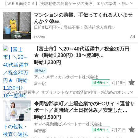
【ＷＥＢ面談ＯＫ】 実験動物の飼育ゲージの洗浄、エサの準備 ・飼育
ゲージの汚れを落として、洗浄滅菌をします。 ・飼育に必要なエサや
静岡
富士宮市
西富士宮駅
その他
マンションの清掃、手伝ってくれる人いませ
水、資材の準備をします。 ・作業は慣れるまでは、2人1組で行いま
んか？😭🙏
す。 ・慣れてきたら一人で自分...
日給例1万円〜 / 登録不要！高時給求人多数✨
Ad
Lacotto
【富士市】＼20～40代活躍中／祝金20万円
★《時給1,230円》18〜翌3時…
時給1,230円
日払い
アルムメディカルサポート株式会社
7月16日
提携サイト
富士駅
＼20～40代活躍中／ サプリメントなどの錠剤の検査・箱詰めのオシゴ
ト。 重たいものは一切ありません! 健康食品に関わるオシゴトなの
静岡
富士市
富士駅
その他
◆周智郡森町／上場企業でのECサイト運営サ
で、 工場内は清潔に保たれていて働きやすい環境です。 サプリメント
ポート／高時給／土日祝休み／安定した…
等の箱詰め・検査などの...
時給1,500円
ヤマハ発動機ビズパートナー株式会社
7月21日
提携サイト
周智郡