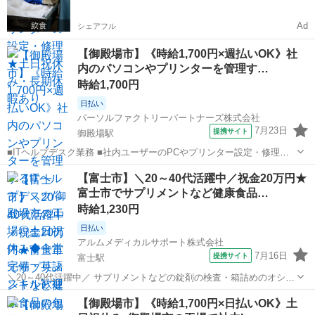
お給料がもらえる✨
Ad
シェアフル
【御殿場市】《時給1,700円×週払いOK》社
内のパソコンやプリンターを管理す…
時給1,700円
日払い
パーソルファクトリーパートナーズ株式会社
7月23日
提携サイト
御殿場駅
■ITヘルプデスク業務 ■社内ユーザーのPCやプリンター設定・修理な
どをお願いいたします ・パソコンやプリンターの管理、ネットワーク
静岡
御殿場市
御殿場駅
その他
【富士市】＼20～40代活躍中／祝金20万円★
やサーバーの運用など ■ITの運用業務の経験が活かせます ※英語の会
富士市でサプリメントなど健康食品…
話や読み書きができる方歓...
時給1,230円
日払い
アルムメディカルサポート株式会社
7月16日
提携サイト
富士駅
＼20～40代活躍中／ サプリメントなどの錠剤の検査・箱詰めのオシゴ
ト。 重たいものはありません! 健康食品に関わるオシゴトなので、 工
静岡
富士市
富士駅
その他
【御殿場市】《時給1,700円×日払いOK》土
場内は清潔に保たれていて働きやすい環境です。 サプリメントなど軽