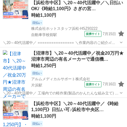
【浜松市中区】＼20～40代活躍中／＼日払い
のおしごと★ 回収した学生服やユニフォームの、 お直し作業を...
OK/《時給1,100円》さぎの宮…
時給1,100円
日払い
株式会社ホットスタッフ浜松-HSZ93222
7月15日
提携サイト
自動車学校前駅
＼20～40代活躍中／ ================ ＼作業内容のご紹介♪/
================ 修繕が必要な衣類を扱う 物流会社さんでのおし
静岡
自動車学校前駅
その他
【沼津市】＼20～40代活躍中／祝金20万円★
ごと★ 回収した学生服やユニフォームの、 お直し作業を担当...
沼津市周辺の有名メーカーで通信機…
時給1,250円
日払い
アルムメディカルサポート株式会社
7月16日
提携サイト
片浜駅
＼20～40代活躍中／ 工場内での軽作業(製品のかんたんな組み立て) 国
内各地の船舶などで使用される通信機器等の組立、 製品に計器類をと
静岡
沼津市
片浜駅
その他
【浜松市中区】＼20～40代活躍中／《時給
りつけるネジ締めや配線、検査など。 男女共に活躍している職場で
1,100円》日払い可♪浜松市中央区…
す。 単調な流れ作業の...
時給1,100円
日払い