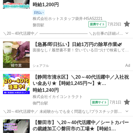
時給1,200円
日払い
株式会社ホットスタッフ袋井-HSA52221
7月23日
提携サイト
磐田駅
＼20～40代活躍中／ ────────────────── ＼お仕事の詳細♪/
────────────────── 車やバイクの座席に使われる シートカバ
静岡
磐田市
磐田駅
その他
【急募/即日払い】日給1万円の除草作業🌿
ーを作っている会社さん★ 生地と生地を縫い合わせる ミシンを...
面接なし / 履歴書不要！空いている日づけで検索して即
日はたらける✨
Ad
シェアフル
【静岡市清水区】＼20～40代活躍中／入社祝
い金あり★【時給1,245円〜】★…
時給1,240円
株式会社イカイコントラクト
7月1日
提携サイト
御門台駅
＼20～40代活躍中／ 未経験からでも全く問題なし!プラスチック部品
の塗装補助・検査作業 静岡清水区の車のフォグランプを製造している
静岡
静岡市
御門台駅
その他
【磐田市】＼20～40代活躍中／シートカバー
工場でのお仕事です。 フォグランプに使用するプラスチック部品の塗
の裁縫加工◇磐田市の工場★【時給1…
装補助作業をお任せします...