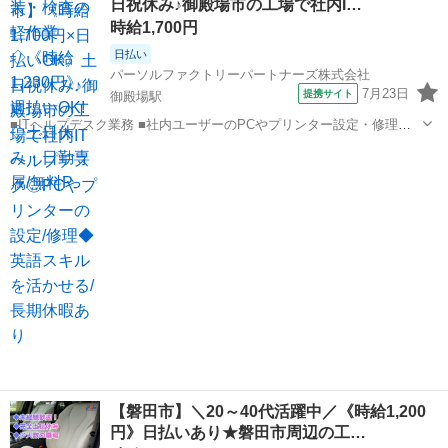
日祝休み♪御殿場市の工場で社内I…
い物の箱詰めなど、軽...
時給1,700円
日払い
パーソルファクトリーパートナーズ株式会社
7月23日
提携サイト
御殿場駅
■ITヘルプデスク業務 ■社内ユーザーのPCやプリンター設定・修理な
どをお願いいたします ・パソコンやプリンターの管理、ネットワーク
静岡
御殿場市
御殿場駅
その他
やサーバーの運用など ■ITの運用業務の経験が活かせます ※英語の会
話や読み書きができる方歓...
【磐田市】＼20～40代活躍中／《時給1,200
円》日払いあり★磐田市周辺の工…