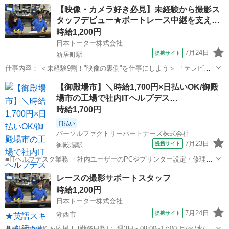
【映像・カメラ好き必見】未経験から撮影ス
タッフデビュー★ボートレース中継を支え…
時給1,200円
日本トーター株式会社
7月24日
提携サイト
新居町駅
仕事内容： ＜未経験9割！"映像の裏側"を仕事にしよう＞ 「テレビや
YouTubeの撮影って面白そう」 そんな気持ちがあれば応募OK！ 先輩
静岡
湖西市
新居町駅
その他
【御殿場市】＼時給1,700円×日払いOK/御殿
の約9割が未経験スタート。 □ 髪色自由 □ ネイルOK 自分らしく働け
場市の工場で社内ITヘルプデス…
る...
時給1,700円
日払い
パーソルファクトリーパートナーズ株式会社
7月23日
提携サイト
御殿場駅
■ITヘルプデスク業務 ・社内ユーザーのPCやプリンター設定・修理な
どをおまかせします ・パソコンやプリンターの管理、ネットワークや
静岡
御殿場市
御殿場駅
その他
レースの撮影サポートスタッフ
サーバーの運用など ・ITの運用業務の経験が活かせます ※英語の会話
時給1,200円
や読み書きができる方歓迎...
日本トーター株式会社
7月24日
提携サイト
湖西市
主婦(夫)の働くを応援！ [勤務日数]： 週3日~ 09:00~17:00 月/火/水/木/