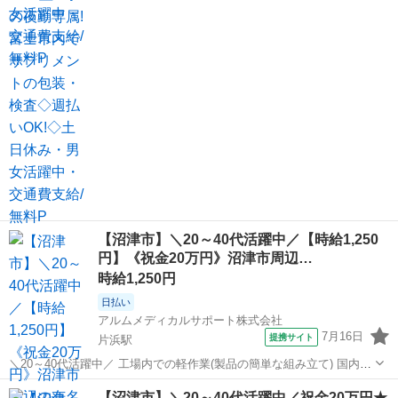
ト。 重たいものは一切ありません! 健康食品に関わるオシゴトなの
静岡
富士市
富士駅
その他
で、 工場内は清潔に保たれていて働きやすい環境です。 サプリメント
等の箱詰め・検査などの...
【沼津市】＼20～40代活躍中／【時給1,250
円】《祝金20万円》沼津市周辺…
時給1,250円
日払い
アルムメディカルサポート株式会社
7月16日
提携サイト
片浜駅
＼20～40代活躍中／ 工場内での軽作業(製品の簡単な組み立て) 国内各
地の船舶などで使用される通信機器等の組立、 製品に計器類をとりつ
静岡
沼津市
片浜駅
その他
【沼津市】＼20～40代活躍中／祝金20万円★