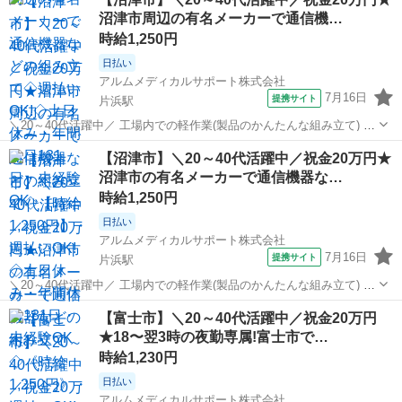
けるネジ締めや配線、検査など。 男女共に活躍している職場です。 単
沼津市周辺の有名メーカーで通信機…
調な流れ作業の工程...
時給1,250円
日払い
アルムメディカルサポート株式会社
7月16日
提携サイト
片浜駅
＼20～40代活躍中／ 工場内での軽作業(製品のかんたんな組み立て) 国
内各地の船舶などで使用される通信機器等の組立、 製品に計器類をと
静岡
沼津市
片浜駅
その他
【沼津市】＼20～40代活躍中／祝金20万円★
りつけるネジ締めや配線、検査など。 男女共に活躍している職場で
沼津市の有名メーカーで通信機器な…
す。 単調な流れ作業の...
時給1,250円
日払い
アルムメディカルサポート株式会社
7月16日
提携サイト
片浜駅
＼20～40代活躍中／ 工場内での軽作業(製品のかんたんな組み立て) 国
内各地の船舶などで使われる通信機器等の組立、 製品に計器類をとり
静岡
沼津市
片浜駅
その他
【富士市】＼20～40代活躍中／祝金20万円
つけるネジ締めや配線、検査など。 男女共に活躍している職場です。
★18〜翌3時の夜勤専属!富士市で…
単調な流れ作業の工...
時給1,230円
日払い
アルムメディカルサポート株式会社