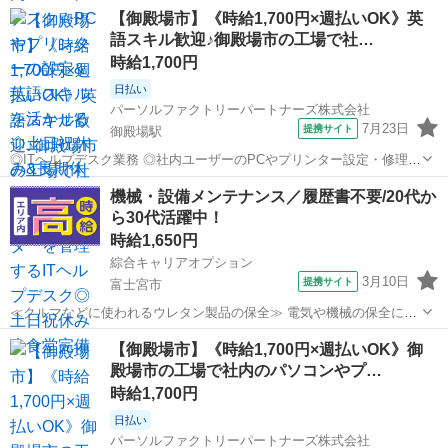
どをお任せします ・パソコンやプリンターの管理、ネットワークやサ
静岡
御殿場市
御殿場駅
その他
【御殿場市】《時給1,700円×週払いOK》英
ーバーの運用など ・ITの運用業務の経験が活かせます ※英語の会話や
語スキル歓迎♪御殿場市の工場で社…
読み書きができる方歓迎 ...
時給1,700円
日払い
パーソルファクトリーパートナーズ株式会社
7月23日
提携サイト
御殿場駅
◎ITヘルプデスク業務 ◎社内ユーザーのPCやプリンター設定・修理な
どをお任せいたします ・パソコンやプリンターの管理、ネットワーク
静岡
御殿場市
御殿場駅
その他
機械・設備メンテナンス／履歴書不要/20代か
やサーバーの運用など ◎ITの運用業務の経験が活かせます ※英語の会
ら30代活躍中！
話や読み書きができる方歓...
時給1,650円
綜合キャリアオプション
3月10日
提携サイト
富士宮市
≪クルマなどに使われるウレタン製品の保全≫ 電気や機械の保全に関
わるお仕事をお任せします。 ※工業系学校卒業していれば経験なくて
静岡
富士宮市
その他
【御殿場市】《時給1,700円×週払いOK》御
もOKです！ ■お仕事PR ≪時間にメリハリを≫ 残業はほとんどナシ！
殿場市の工場で社内のパソコンやプ…
場合によってはお願いす...
時給1,700円
日払い
パーソルファクトリーパートナーズ株式会社