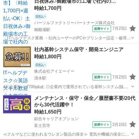
日祝休み♪御殿場市の工場で社内の…
時給1,700円
日払い
パーソルファクトリーパートナーズ株式会社
7月23日
提携サイト
御殿場駅
・ITヘルプデスク業務 ・社内ユーザーのPCやプリンター設定・修理な
どをお任せします ・パソコンやプリンターの管理、ネットワークやサ
静岡
御殿場市
御殿場駅
その他
社内基幹システム保守・開発エンジニア
ーバーの運用など ・ITの運用業務の経験が活かせます ※英語の会話や
時給1,800円
読み書きができる方歓迎 ...
日払い
株式会社アイエーイー
7月23日
提携サイト
清水駅
&lt;仕事No：7700g&gt; ◎企業内で運用されている基幹システム(販売
管理・生産管理・在庫管理・会計など)の保守運用・改修開発・機能追
静岡
静岡市
清水駅
その他
メンテナンス・保守・保全／履歴書不要/20代
加を担当します◎ 主な業務 ・問い合わせ対応(調査・原因分析・回答)
から30代活躍中！
・障害...
時給1,650円
綜合キャリアオプション
3月10日
提携サイト
富士宮市
≪クルマなどに使われるウレタン製品の保全≫ 電気や機械の保全に関