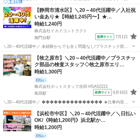
管理スタッフ常駐なので安心! 土日休みで予定も立てやすくプライベー
静岡
静岡市
御門台駅
その他
【静岡市清水区】＼20～40代活躍中／入社祝
ト充実♪ 家族や友人との時間も合わせやすいのも人気のひとつです◎
い金あり★【時給1,245円〜】★…
お昼の13時...
時給1,240円
株式会社イカイコントラクト
7月1日
提携サイト
御門台駅
＼20～40代活躍中／ 未経験からでも全く問題なし!プラスチック部品
の塗装補助・検査作業 静岡清水区の車のフォグランプを製造している
静岡
静岡市
御門台駅
その他
【牧之原市】＼20～40代活躍中／プラスチッ
工場でのお仕事です。 フォグランプに使用するプラスチック部品の塗
ク部品の検査スタッフ◇牧之原市エリ…
装補助作業をお任せします...
時給1,300円
日払い
株式会社ホットスタッフ吉田-HSA52221
6月16日
提携サイト
島田駅
＼20～40代活躍中／ ◆◆◆◆◆◆◆◆◆◆◆◆◆◆◆ ★仕事内容★
◆◆◆◆◆◆◆◆◆◆◆◆◆◆◆ プラスチック部品を作っている会社
静岡
牧之原市
島田駅
その他
【浜松市中区】＼20～40代活躍中／＼日払い
さんで 理科や研究などで使われているような プラスチックのお皿容器
OK/《時給1,200円》浜北駅か…
を チェックして運ぶ...
時給1,200円
日払い