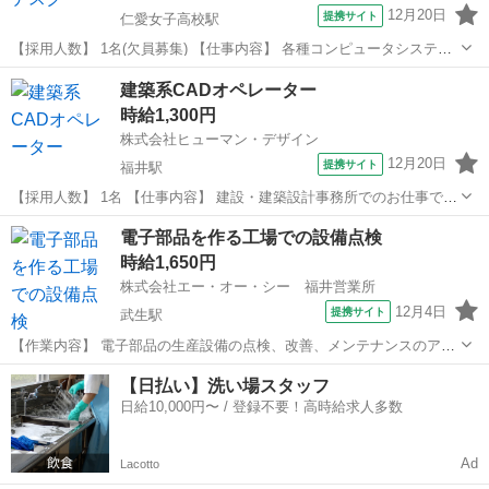
12月20日
提携サイト
仁愛女子高校駅
【採用人数】 1名(欠員募集) 【仕事内容】 各種コンピュータシステ
ム・ネットワーク・ソフトウェアの設計・開発・運用・サポートを手
福井
福井市
仁愛女子高校駅
その他
建築系CADオペレーター
がける企業でのお仕事です。 ▽主に担当していただくお仕事はコチラ
時給1,300円
▽ ・学校内での先生や学生...
株式会社ヒューマン・デザイン
12月20日
提携サイト
福井駅
【採用人数】 1名 【仕事内容】 建設・建築設計事務所でのお仕事で
す。 ▽主に担当していただくお仕事はコチラ▽ ・商業施設、公共施設
福井
福井市
福井駅
その他
電子部品を作る工場での設備点検
の図面入力・修正 ・平面図、立面図、断面図の入力・修正 ・
時給1,650円
JWCAD、アーキトレンドを主...
株式会社エー・オー・シー 福井営業所
12月4日
提携サイト
武生駅
【作業内容】 電子部品の生産設備の点検、改善、メンテナンスのアシ
スタントからスタート ・分解 ・部品洗浄 ・部品交換 ・調整 ・試運転
福井
越前市
武生駅
その他
【日払い】洗い場スタッフ
など ※設備保全担当の先輩がマンツーマンで研修 【留意点】 ・高所
日給10,000円〜 / 登録不要！高時給求人多数
作業あり ・簡単なパソ...
Ad
Lacotto