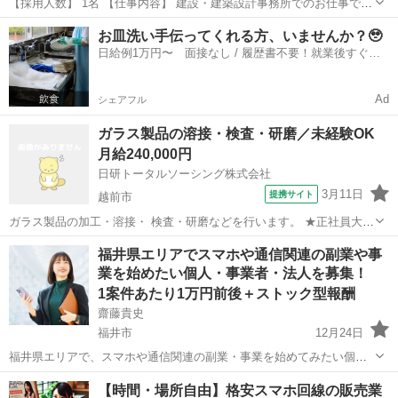
【採用人数】 1名 【仕事内容】 建設・建築設計事務所でのお仕事で
す。 ▽主に担当していただくお仕事はコチラ▽ ・商業施設、公共施設
福井
福井市
福井駅
その他
お皿洗い手伝ってくれる方、いませんか？🥹
の図面入力・修正 ・平面図、立面図、断面図の入力・修正 ・
日給例1万円〜 面接なし / 履歴書不要！就業後すぐに
JWCAD、アーキトレンドを主...
お給料がもらえる✨
Ad
シェアフル
ガラス製品の溶接・検査・研磨／未経験OK
月給240,000円
日研トータルソーシング株式会社
3月11日
提携サイト
越前市
ガラス製品の加工・溶接・ 検査・研磨などを行います。 ★正社員大募
集★当社の正社員として取引先企業で勤務するお仕事（無期雇用派
福井
越前市
その他
福井県エリアでスマホや通信関連の副業や事
遣）になります。入寮者は寮費無料（規定有）のワンルーム寮をご用
業を始めたい個人・事業者・法人を募集！
意します！寮周辺にはスーパー・コン...
1案件あたり1万円前後＋ストック型報酬
齋藤貴史
福井市
12月24日
福井県エリアで、スマホや通信関連の副業・事業を始めてみたい個
人・事業者・法人の方を募集しています。 （※他の地域の方もお気軽
福井
福井市
その他
オンライン
【時間・場所自由】格安スマホ回線の販売業
にご相談ください） ⚫️ 働く場所や時間は自由！自宅やオフィスでのス