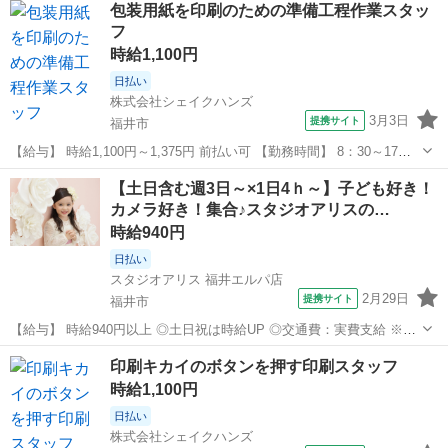
福井
坂井市
その他
包装用紙を印刷のための準備工程作業スタッ
【仕事内容】 ・WEBサイトを運営している会社でHPをつくる仕事...
フ
時給1,100円
日払い
株式会社シェイクハンズ
3月3日
提携サイト
福井市
【給与】 時給1,100円～1,375円 前払い可 【勤務時間】 8：30～17：
30 【休日】 土日祝日(会社カレンダー通りのお休みになります) ※日程
福井
福井市
その他
【土日含む週3日～×1日4ｈ～】子ども好き！
調整が必要な方は、お気軽にご相談ください！ 【お仕事内容】 ＼...
カメラ好き！集合♪スタジオアリスの…
時給940円
日払い
スタジオアリス 福井エルパ店
2月29日
提携サイト
福井市
【給与】 時給940円以上 ◎土日祝は時給UP ◎交通費：実費支給 ※月
額15,000円まで 準社員制度、社内資格取得による昇給あり！ 社内資格
福井
福井市
その他
印刷キカイのボタンを押す印刷スタッフ
を有すると時給100円以上アップも可能です。 【前給制度あり】 働い
時給1,100円
た分のお...
日払い
株式会社シェイクハンズ