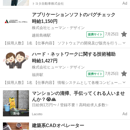
Ad
トヨタ自動車株式会社
アプリケーションソフトのバグチェック
時給1,150円
株式会社ヒューマン・デザイン
7月25日
提携サイト
越前島橋駅
【採用人数】 1名 【仕事内容】 ソフトウェアの開発及び販売を行う企
業でのお仕事です。 ▽主に担当していただくお仕事はコチラ▽ ・土木
福井
坂井市
越前島橋駅
その他
ハード・ネットワークに関する技術補助
関連のソフトにバグがないかのチェック ・報告書作成など ・テスト作
時給1,427円
業 ＊土日祝完全休...
株式会社ヒューマン・デザイン
7月25日
提携サイト
福井駅
【採用人数】 1名 【仕事内容】 情報システムとして各種コンピュータ
システムやネットワーク、ソフトウェアの開発・運用・サポート等を
福井
福井市
福井駅
その他
マンションの清掃、手伝ってくれる人いませ
行う大手商社でのお仕事です！ ▽主に担当していただく業務はコチラ
んか？😭🙏
▽ ・福井県内の企業向けに...
日給例1万円〜 / 登録不要！高時給求人多数✨
Ad
Lacotto
建築系CADオペレーター