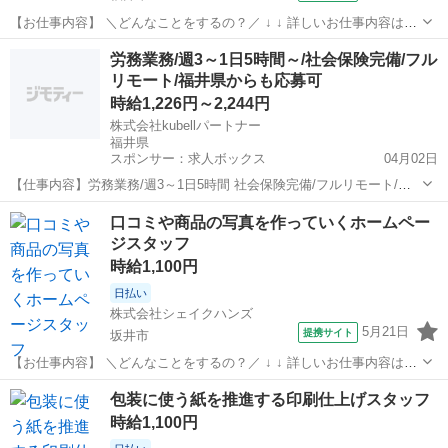
【お仕事内容】 ＼どんなことをするの？／ ↓ ↓ 詳しいお仕事内容はこ
ちら ↓ ↓ ・プラスチック包装用紙に印刷・加工をしている会社でのお
福井
福井市
その他
労務業務/週3～1日5時間～/社会保険完備/フル
仕事です。 ・印刷するための準備工程がメインのお仕事をしていただ
リモート/福井県からも応募可
きます。 ・ロール状...
時給1,226円～2,244円
株式会社kubellパートナー
福井県
スポンサー：求人ボックス
04月02日
【仕事内容】労務業務/週3～1日5時間 社会保険完備/フルリモート/福
井県からも応募可 <仕事の魅力・会社のアピールポイント> 私たち
アルバイト・パート
口コミや商品の写真を作っていくホームペー
kubellグループは、「働くをもっと楽しく、創造的に」をミッションに
ジスタッフ
掲げ、 中期ビジョンとして...
時給1,100円
日払い
株式会社シェイクハンズ
5月21日
提携サイト
坂井市
【お仕事内容】 ＼どんなことをするの？／ ↓ ↓ 詳しいお仕事内容はこ
ちら ↓ ↓ 今回の主なお仕事は、 ホームページを作ってもらいます ホー
福井
坂井市
その他
包装に使う紙を推進する印刷仕上げスタッフ
ムページに掲載する ・商品の写真に文字を入れる ・口コミを入力する
時給1,100円
など、 ...