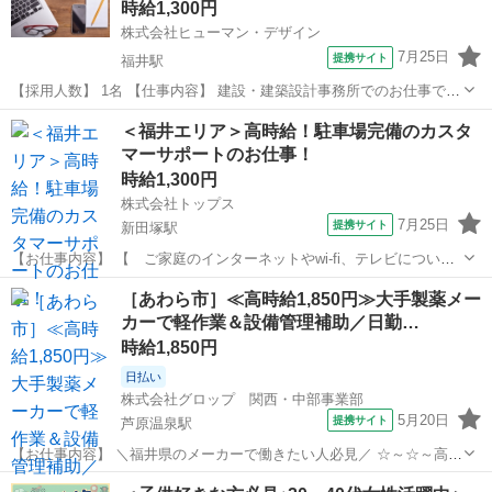
時給1,300円
株式会社ヒューマン・デザイン
7月25日
提携サイト
福井駅
【採用人数】 1名 【仕事内容】 建設・建築設計事務所でのお仕事で
す。 ▽主に担当していただくお仕事はコチラ▽ ・商業施設、公共施設
福井
福井市
福井駅
その他
＜福井エリア＞高時給！駐車場完備のカスタ
の図面入力・修正 ・平面図、立面図、断面図の入力・修正 ・
マーサポートのお仕事！
JWCAD、アーキトレンドを主...
時給1,300円
株式会社トップス
7月25日
提携サイト
新田塚駅
【お仕事内容】 【 ご家庭のインターネットやwi-fi、テレビについて
の問合せ対応のお仕事 】 ご自宅のインターネットが繋がらなくなっ
福井
福井市
新田塚駅
その他
［あわら市］≪高時給1,850円≫大手製薬メー
た・・・ メールが受信できない・・・・ テレビが映らない・・・ こ
カーで軽作業＆設備管理補助／日勤…
んな日々のお問合せに対応...
時給1,850円
日払い
株式会社グロップ 関西・中部事業部
5月20日
提携サイト
芦原温泉駅
【お仕事内容】 ＼福井県のメーカーで働きたい人必見／ ☆～☆～高時
給1,850円～☆～☆ ★日勤のみ×土日祝休み！★ ■仕事内容 （雇入れ直
福井
あわら市
芦原温泉駅
その他