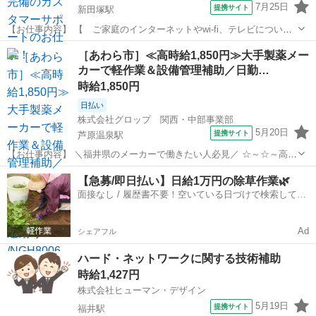
7月25日
提携サイト
新田塚駅
【お仕事内容】 【 ご家庭のインターネットやwi-fi、テレビについて
の問合せ対応のお仕事 】 ご自宅のインターネットが繋がらなくなっ
福井
福井市
新田塚駅
その他
［あわら市］≪高時給1,850円≫大手製薬メー
た・・・ メールが受信できない・・・・ テレビが映らない・・・ こ
カーで軽作業＆設備管理補助／日勤…
んな日々のお問合せに対応...
時給1,850円
日払い
株式会社グロップ 関西・中部事業部
5月20日
提携サイト
芦原温泉駅
【お仕事内容】 ＼福井県のメーカーで働きたい人必見／ ☆～☆～高時
給1,850円～☆～☆ ★日勤のみ×土日祝休み！★ ■仕事内容 （雇入れ直
福井
あわら市
芦原温泉駅
その他
【急募/即日払い】日給1万円の除草作業🌿
後） 大手製薬メーカーでのサポート業務をお任せします。 ・試薬や備
面接なし / 履歴書不要！空いている日づけで検索して即
品の受入・在庫...
日はたらける✨
Ad
シェアフル
ハード・ネットワークに関する技術補助
時給1,427円
株式会社ヒューマン・デザイン
5月19日
提携サイト
福井駅