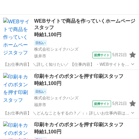
WEBサイトで商品を作っていくホームページ
スタッフ
時給1,100円
日払い
株式会社シェイクハンズ
5月21日
提携サイト
坂井市
【お仕事内容】 ＼詳しく知りたい／ 【仕事内容】 ・WEBサイトを運
営している会社でHPをつくる仕事です。 ・HPに掲載する商品の写真
福井
坂井市
その他
印刷キカイのボタンを押す印刷スタッフ
を明るくしたり、 文字を入れ込んだり編集します。 ・商品の口コミを
時給1,100円
コピペで入力します。 ...
日払い
株式会社シェイクハンズ
5月21日
提携サイト
福井市
【お仕事内容】 ＼どんなことをするの？／ ↓ ↓ 詳しいお仕事内容はこ
ちら ↓ ↓ ・事務職の部門で仕事していただきます。 ・仕事内容は、印
福井
福井市
その他
印刷キカイのボタンを押す印刷スタッフ
刷キカイのオペレーターです。 ・印刷物をセットします。 ・印刷物を
時給1,100円
セット後、ボタン...