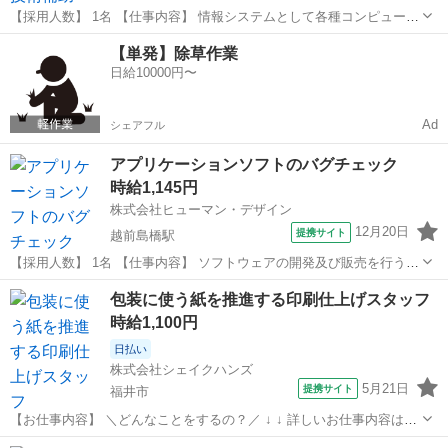
【採用人数】 1名 【仕事内容】 情報システムとして各種コンピュータ
システムやネットワーク、ソフトウェアの開発・運用・サポート等を
福井
福井市
福井駅
その他
【単発】除草作業
行う大手商社でのお仕事です！ ▽主に担当していただく業務はコチラ
日給10000円〜
▽ ・福井県内の企業向けに...
Ad
シェアフル
アプリケーションソフトのバグチェック
時給1,145円
株式会社ヒューマン・デザイン
12月20日
提携サイト
越前島橋駅
【採用人数】 1名 【仕事内容】 ソフトウェアの開発及び販売を行う企
業でのお仕事です。 ▽主に担当していただくお仕事はコチラ▽ ・土木
福井
坂井市
越前島橋駅
その他
包装に使う紙を推進する印刷仕上げスタッフ
関連のソフトにバグがないかのチェック ・報告書作成など ・テスト作
時給1,100円
業 ＊土日祝完全休...
日払い
株式会社シェイクハンズ
5月21日
提携サイト
福井市
【お仕事内容】 ＼どんなことをするの？／ ↓ ↓ 詳しいお仕事内容はこ
ちら ↓ ↓ ・プラスチック包装用紙の印刷・加工です。 ・扱う製品はど
福井
福井市
その他