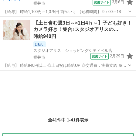
3月6日
提携サイト
福井市
【給与】 時給1,100円～1,375円 前払い可 【勤務時間】 9：00～18：
00 【休日】 基本的に土日祝日（会社カレンダーあり） 【お仕事内
福井
福井市
その他
【土日含む週3日～×1日4ｈ～】子ども好き！
容】 ＼どんなことをするの？／ ↓ ↓ 詳しいお仕事内容はこちら ↓ ...
カメラ好き！集合♪スタジオアリスの…
時給940円
日払い
スタジオアリス ショッピングシティベル店
2月29日
提携サイト
福井市
【給与】 時給940円以上 ◎土日祝は時給UP ◎交通費：実費支給 ※月
額15,000円まで 準社員制度、社内資格取得による昇給あり！ 社内資格
福井
福井市
その他
を有すると時給100円以上アップも可能です。 【前給制度あり】 働い
た分のお...
全41件中 1-41件表示