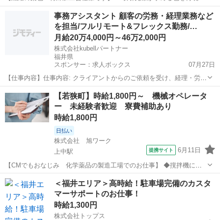
るため、専用の色合わせシステムを使用し、 自動調液装置でその配
福井
鯖江市
北鯖江駅
その他
事務アシスタント 顧客の労務・経理業務など
合にあった染料の調合 ・試験染色を行い、実際に生地を染めて色見を
を担当/フルリモート&フレックス勤務/…
確認する作業 ・物理特性試...
月給20万4,000円～46万2,000円
株式会社kubellパートナー
福井県
スポンサー：求人ボックス
07月27日
【仕事内容】仕事内容: クライアントからのご依頼を受け、経理・労務
などの事務業務をお任せします。ミーティングや全体チャットなど、
アルバイト・パート / 契約社員
【若狭町】時給1,800円～ 機械オペレータ
いつでも先輩に相談できるので安心です。 仕事の流れ 担当案件の決定
ー 未経験者歓迎 寮費補助あり
システムや社内チャットを通して、案...
時給1,800円
日払い
株式会社 旭ワーク
6月11日
提携サイト
上中駅
【CMでもおなじみ 化学薬品の製造工場でのお仕事】 ◆撹拌機に規
定の材料を投入 ◆脱水した材料を乾燥し、専用の容器に梱包する作業
福井
三方上中郡
上中駅
その他
＜福井エリア＞高時給！駐車場完備のカスタ
※保護着を着ての作業もあります ◆誰でもはじめは初心者。未経験の
マーサポートのお仕事！
方でも丁寧に教えてくれ...
時給1,300円
株式会社トップス