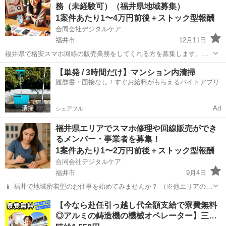
務（未経験可）（福井県地域募集）
タートもOK 事業を始...
1案件あたり1〜4万円前後＋ストック型報酬
合同会社デジタルケア
福井市
12月11日
福井県で格安スマホ回線の販売業務をしてくれる方を募集します。
（他の地域の方はご相談ください。） 歩合制のお仕事なので、働く時
福井
福井市
その他
時給
【単発 / 3時間だけ】マンション内清掃
間・場所は自由とさせていただいております。 ノルマもないので、気
履歴書・面接なし！すぐお給料がもらえるバイトアプリ
楽にやるのもよし、全力で...
Ad
シェアフル
福井県エリアでスマホ修理や回線販売ができ
るメンバー・事業者を募集！
1案件あたり1〜2万円前後＋ストック型報酬
合同会社デジタルケア
福井市
9月4日
📱 福井で地域密着型のお仕事を始めてみませんか？ （※他エリアの方
もお気軽にご相談ください。） ⏳ 時間や場所に縛られず、自宅でもス
福井
福井市
その他
バッテリー
【今なら赴任引っ越し代全額支給で寮費無料
タートOK！ 未経験の方でも、スマホ修理や通信関連のスキルを学べ
◎アルミの鋳造機の機械オペレーター】三…
ます。 収益化の...