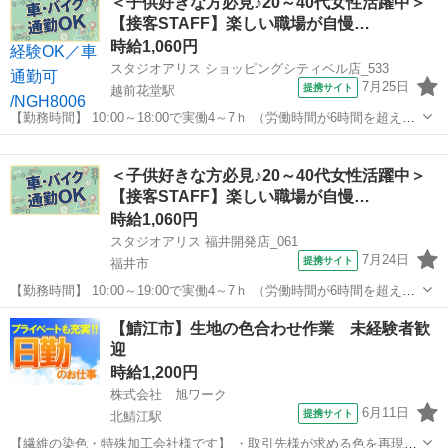
＜子供好きな方必見♪20～40代女性活躍中＞
後） 大手製薬メーカーでのサポート業務をお任せします。 ・試薬や備
【接客STAFF】楽しい職場が自慢…
品の受入・在庫...
時給1,060円
スタジオアリス ショッピングシティベル店_533
7月25日
提携サイト
越前花堂駅
【勤務時間】 10:00～18:00で実働4～7ｈ （労働時間が6時間を超えた
場合の休憩時間は法定通り） ◆土日含む週2日～・1日4ｈ～OK ◎残業
福井
福井市
越前花堂駅
その他
なし ◆シフトは毎月15日頃までに翌1ヵ月の 勤務不可日をスマホで
＜子供好きな方必見♪20～40代女性活躍中＞
申告♪...
【接客STAFF】楽しい職場が自慢…
時給1,060円
スタジオアリス 福井開発店_061
7月24日
提携サイト
福井市
【勤務時間】 10:00～19:00で実働4～7ｈ （労働時間が6時間を超えた
場合の休憩時間は法定通り） ◆土日含む週2日～・1日4ｈ～OK ◎残業
福井
福井市
その他
【鯖江市】生地の色合わせ作業 未経験者歓
なし ◆シフトは毎月15日頃までに翌1ヵ月の 勤務不可日をスマホで
迎
申告♪...
時給1,200円
株式会社 旭ワーク
6月11日
提携サイト
北鯖江駅
【繊維の染色・特殊加工会社様です】 ・取引先様が求める色を再現す