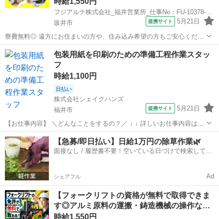
時給1,550円
フジアルテ株式会社_福井営業所_仕事No：FU-10378-14-JP
5月21日
提携サイト
坂井市
寮費無料◎ 遠方にお住まいの方や、住み込み希望の方もご安心くださ
い！ えちぜん鉄道「三国神社駅」から徒歩で10分程度の場所に寮をご
福井
坂井市
その他
包装用紙を印刷のための準備工程作業スタッ
用意しています☆ ご入寮希望の方は寮費無料でご案内いたします！ ※
フ
規定有 ▼寮の一例 間...
時給1,100円
日払い
株式会社シェイクハンズ
5月21日
提携サイト
福井市
【お仕事内容】 ＼どんなことをするの？／ ↓ ↓ 詳しいお仕事内容はこ
ちら ↓ ↓ ・プラスチック包装用紙に印刷・加工をしている会社でのお
福井
福井市
その他
【急募/即日払い】日給1万円の除草作業🌿
仕事です。 ・印刷するための準備工程がメインのお仕事をしていただ
面接なし / 履歴書不要！空いている日づけで検索して即
きます。 ・ロール状...
日はたらける✨
Ad
シェアフル
【フォークリフトの資格が無料で取得できま
す◎アルミ原料の運搬・鋳造機械の操作な…
時給1,550円