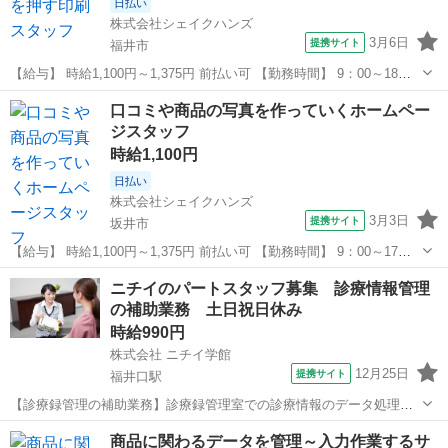
日払い
株式会社シェイクハンズ
3月6日
提携サイト
福井市
【給与】 時給1,100円～1,375円 前払い可 【勤務時間】 9：00～18：
00 【休日】 基本的に土日祝日（会社カレンダーあり） 【お仕事内
福井
福井市
その他
口コミや商品の写真を作っていくホームペー
容】 ＼どんなことをするの？／ ↓ ↓ 詳しいお仕事内容はこちら ↓ ...
ジスタッフ
時給1,100円
日払い
株式会社シェイクハンズ
3月3日
提携サイト
坂井市
【給与】 時給1,100円～1,375円 前払い可 【勤務時間】 9：00～17：
30 【休日】 完全土日祝お休み 【お仕事内容】 ＼どんなことをする
福井
坂井市
その他
ニチイのパートスタッフ募集 診療情報管理
の？／ ↓ ↓ 詳しいお仕事内容はこちら ↓ ↓ 今回の主なお仕事...
の補助業務 土日祝日休み
時給990円
株式会社 ニチイ学館
12月25日
提携サイト
福井口駅
【診療録管理の補助業務】診療録管理室での診療情報のデータ処理の
補助 診療情報の入力、データ抽出及び帳票作成等 医療事務資格が無
福井
福井市
福井口駅
その他
商品に関わるデータを管理～入力作業するサ
資格でも未経験でも勤務可 パソコン関連の資格必要（MOS サーテ