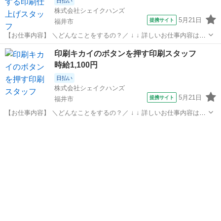
日払い
株式会社シェイクハンズ
5月21日
提携サイト
福井市
【お仕事内容】 ＼どんなことをするの？／ ↓ ↓ 詳しいお仕事内容はこ
ちら ↓ ↓ ・プラスチック包装用紙の印刷・加工です。 ・扱う製品はど
福井
福井市
その他
印刷キカイのボタンを押す印刷スタッフ
こでも目にする有名なものです。 ・完成した大判の梱包用紙をカット
時給1,100円
します。 ・キカイ...
日払い
株式会社シェイクハンズ
5月21日
提携サイト
福井市
【お仕事内容】 ＼どんなことをするの？／ ↓ ↓ 詳しいお仕事内容はこ
ちら ↓ ↓ ・事務職の部門で仕事していただきます。 ・仕事内容は、印
福井
福井市
その他
刷キカイのオペレーターです。 ・印刷物をセットします。 ・印刷物を
セット後、ボタン...