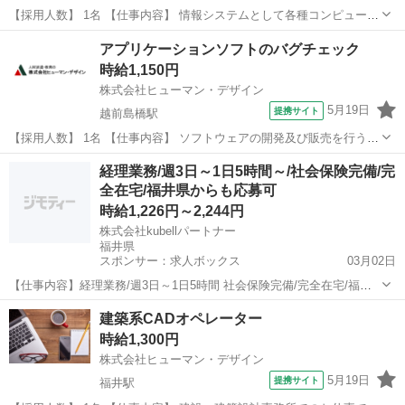
【採用人数】 1名 【仕事内容】 情報システムとして各種コンピュータ
システムやネットワーク、ソフトウェアの開発・運用・サポート等を
福井
福井市
福井駅
その他
アプリケーションソフトのバグチェック
行う大手商社でのお仕事です！ ▽主に担当していただく業務はコチラ
時給1,150円
▽ ・福井県内の企業向けに...
株式会社ヒューマン・デザイン
5月19日
提携サイト
越前島橋駅
【採用人数】 1名 【仕事内容】 ソフトウェアの開発及び販売を行う企
業でのお仕事です。 ▽主に担当していただくお仕事はコチラ▽ ・土木
福井
坂井市
越前島橋駅
その他
経理業務/週3日～1日5時間～/社会保険完備/完
関連のソフトにバグがないかのチェック ・報告書作成など ・テスト作
全在宅/福井県からも応募可
業 ＊土日祝完全休...
時給1,226円～2,244円
株式会社kubellパートナー
福井県
スポンサー：求人ボックス
03月02日
【仕事内容】経理業務/週3日～1日5時間 社会保険完備/完全在宅/福井
県からも応募可 <仕事の魅力・会社のアピールポイント> 私たちkubell
アルバイト・パート
建築系CADオペレーター
グループは、「働くをもっと楽しく、創造的に」をミッションに掲
時給1,300円
げ、 中期ビジョンとして「...
株式会社ヒューマン・デザイン
5月19日
提携サイト
福井駅