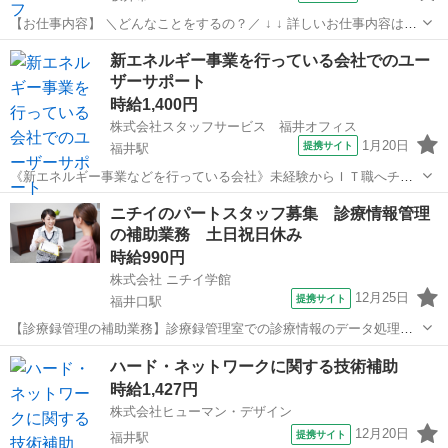
【お仕事内容】 ＼どんなことをするの？／ ↓ ↓ 詳しいお仕事内容はこ
ちら ↓ ↓ 今回の主なお仕事は、 ホームページを作ってもらいます ホー
福井
坂井市
その他
新エネルギー事業を行っている会社でのユー
ムページに掲載する ・商品の写真に文字を入れる ・口コミを入力する
ザーサポート
など、 ...
時給1,400円
株式会社スタッフサービス 福井オフィス
1月20日
提携サイト
福井駅
《新エネルギー事業などを行っている会社》未経験からＩＴ職へチャ
レンジ♪フォロー体制も整っているので安心です♪ 【お願いしたい
福井
福井市
福井駅
その他
ニチイのパートスタッフ募集 診療情報管理
お仕事内容】▼社内システムやネットワークの管理▼ＰＣ・スマホや
の補助業務 土日祝日休み
ＩＴ機器のセットアップおよび管理...
時給990円
株式会社 ニチイ学館
12月25日
提携サイト
福井口駅
【診療録管理の補助業務】診療録管理室での診療情報のデータ処理の
補助 診療情報の入力、データ抽出及び帳票作成等 医療事務資格が無
福井
福井市
福井口駅
その他
ハード・ネットワークに関する技術補助
資格でも未経験でも勤務可 パソコン関連の資格必要（MOS サーテ
時給1,427円
ィファイ等） 医療事務経験あ...
株式会社ヒューマン・デザイン
12月20日
提携サイト
福井駅