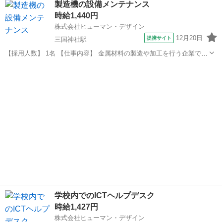
製造機の設備メンテナンス
こでも目にする有名なものです。 ・完成した大判の梱包用紙をカット
時給1,440円
します。 ・キカイ...
株式会社ヒューマン・デザイン
12月20日
提携サイト
三国神社駅
【採用人数】 1名 【仕事内容】 金属材料の製造や加工を行う企業での
お仕事です。 ▽主に担当していただく業務はコチラ▽ ・設備の点検、
福井
坂井市
三国神社駅
その他
調整 ・設備の洗浄 ＊将来正社員登用の可能性があり、過去に社員登用
の実績が多数ある企...
学校内でのICTヘルプデスク
時給1,427円
株式会社ヒューマン・デザイン