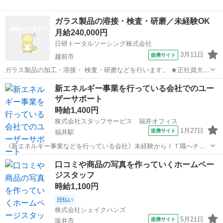
ガラス製品の溶接・検査・研磨／未経験OK
月給240,000円
日研トータルソーシング株式会社
3月11日
提携サイト
越前市
ガラス製品の加工・溶接・ 検査・研磨などを行います。 ★正社員大募
集★当社の正社員として取引先企業で勤務するお仕事（無期雇用派
福井
越前市
その他
新エネルギー事業を行っている会社でのユー
遣）になります。入寮者は寮費無料（規定有）のワンルーム寮をご用
ザーサポート
意します！寮周辺にはスーパー・コン...
時給1,400円
株式会社スタッフサービス 福井オフィス
1月27日
提携サイト
福井駅
《新エネルギー事業などを行っている会社》未経験からＩＴ職へチャ
レンジ♪フォロー体制も整っているので安心です♪ 【お願いしたい
福井
福井市
福井駅
その他
口コミや商品の写真を作っていくホームペー
お仕事内容】▼社内システムやネットワークの管理▼ＰＣ・スマホや
ジスタッフ
ＩＴ機器のセットアップおよび管理...
時給1,100円
日払い
株式会社シェイクハンズ
5月21日
提携サイト
坂井市