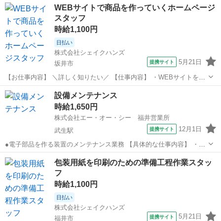
WEBサイトで商品を作っていくホームページ
スタッフ
時給1,100円
日払い
株式会社シェイクハンズ
5月21日
提携サイト
坂井市
【お仕事内容】 ＼詳しく知りたい／ 【仕事内容】 ・WEBサイトを運
営している会社でHPをつくる仕事です。 ・HPに掲載する商品の写真
福井
坂井市
その他
設備メンテナンス
を明るくしたり、 文字を入れ込んだり編集します。 ・商品の口コミを
時給1,650円
コピペで入力します。 ...
株式会社エー・オー・シー 福井営業所
12月1日
提携サイト
武生駅
●電子部品を作る装置のメンテナンス業務 【具体的な仕事内容】 ・機
械(特性選別テーピング機)のメンテナンスと交換 ・機械(外観選別機、
福井
丹生郡
武生駅
その他
包装用紙を印刷のための準備工程作業スタッ
特性選別テーピング機)の定期点検 ・手順書に従った保全業務 実施し
フ
た仕事内容はデータ入...
時給1,100円
日払い
株式会社シェイクハンズ
5月21日
提携サイト
福井市