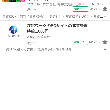
フジアルテ株式会社_福井営業所_仕事No：FU-10378-01-JP
5月21日
提携サイト
坂井市
無資格OK！無料で資格取得が可能です！ ＜無資格でもOK！＞ 無資格
の方もご安心ください！ ご入社後にフォークリフト・玉掛・天井クレ
福井
坂井市
その他
在宅ワークのECサイトの運営管理
ーンの資格を取得いただく場合がございますが、 資格取得にかかる費
時給1,060円
用は無料です！ スキルアッ...
A-style株式会社
4月28日
提携サイト
福井市
主婦(夫)の働くを応援！ [勤務日数]： 週1日~5日
09:30~12:00/10:00~12:30/10:30~13:00/11:00~13:30/11:30~14:00 月/
福井
福井市
その他
火/水/木/金 などから選べます [勤務...