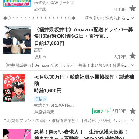
株式会社CAPサービス
武生駅
8月3日
◆◇＊＊＊＊＊＊＊＊＊＊＊＊＊＊◇◆ 落ち着いて進められる軽
作業ワーク ◆◇＊＊＊＊＊＊＊＊＊＊＊＊＊＊◇◆ 集中して取り組め
福井
越前市
武生駅
工場
スタッフ
《福井県坂井市》Amazon配送ドライバー募
る マシン操作中心のお仕事です！ 【業務内容】 担当していただくの
集!!未経験OK!週休2日・直行直…
は、 ...
日給17,000円
髙野
坂井市
8月2日
【福井県坂井市】Amazon配送ドライバー募集！未経験OK！普通免許
があれば始められます☆ 「稼げる」を応援！【週休2日制】でプライ
福井
坂井市
ドライバー
Amazon
≪月収30万円・派遣社員≫機械操作・製造補
ベートも充実♪希望月収も面談で相談OK！ 軽くて小さな荷物中心なの
助
で、体力に自信がない方...
時給1,600円
日払い
株式会社BREXA Next
6月29日
提携サイト
芦原温泉駅
ごみ焼却プラントの運転・維持管理業務！【高時給1,600円】ワンルー
ム寮完備★マイカー通勤OK＆工場敷地内に無料駐車場あり◎日払いあ
福井
あわら市
芦原温泉駅
その他
急募！障がい者求人！ 生活保護大歓迎！
り！自社正社員登用あり！《福井県あわら市》 人気の工場のお仕事 ◇
簡単なネット不動産 SNSの作成物件の…