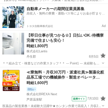
OK☆ 「稼げる仕事」をお探しならココ！☆ Amazonの軽貨物配送ド
福井
坂井市
ドライバー
Amazon
自動車メーカーの期間従業員募集
ライバーを募集します！普通免許があれば、年齢・性別・学歴・職歴
高収入・無料の寮費・通勤バス等によりお金が貯まりや
不問♪ 未経験の方も...
すい環境
Ad
トヨタ自動車株式会社
【即日仕事が見つかる☆】日払いOK♪待機寮
完備で住まいも安心！
時給1,800円
株式会社Lantis
丹生郡
8月5日
＊＊組み立て・検査などの作業スタッフ＊＊ --- Point1 --- 未経験も就
業OK！ 工場未経験でもご安心ください！！ 先輩スタッフがイチから
福井
丹生郡
工場
スタッフ
≪寮無料・月収30万円・派遣社員≫製薬化粧
丁寧にサポート！ 未経験からスタートした方も多数活躍しています
品系工場での機械操作・製造オペレータ…
☆...
時給1,600円
日払い
株式会社BREXA Next
7月10日
提携サイト
芦原温泉駅
医薬品の製造業務！未経験大活躍中★カンタン作業で高収入！月収29