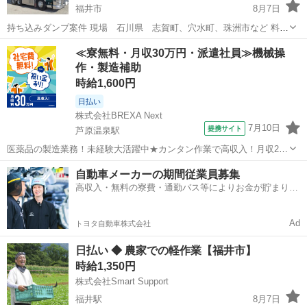
福井市
8月7日
持ち込みダンプ案件 現場 石川県 志賀町、穴水町、珠洲市など 料
金 45,000円税込 期間 年内 ご応募お待ちしております。
福井
福井市
ドライバー
≪寮無料・月収30万円・派遣社員≫機械操
作・製造補助
時給1,600円
日払い
株式会社BREXA Next
7月10日
提携サイト
芦原温泉駅
医薬品の製造業務！未経験大活躍中★カンタン作業で高収入！月収29
万円以上可◎社会保険完備！備品付きワンルーム寮完備！日払い制度
福井
あわら市
芦原温泉駅
その他
自動車メーカーの期間従業員募集
あり♪食堂あり◎《福井県あわら市》 人気の工場のお仕事 ◇医薬品の
高収入・無料の寮費・通勤バス等によりお金が貯まりや
製造オペレーター◇ 【具体的...
すい環境
Ad
トヨタ自動車株式会社
日払い ◆ 農家での軽作業【福井市】
時給1,350円
株式会社Smart Support
福井駅
8月7日