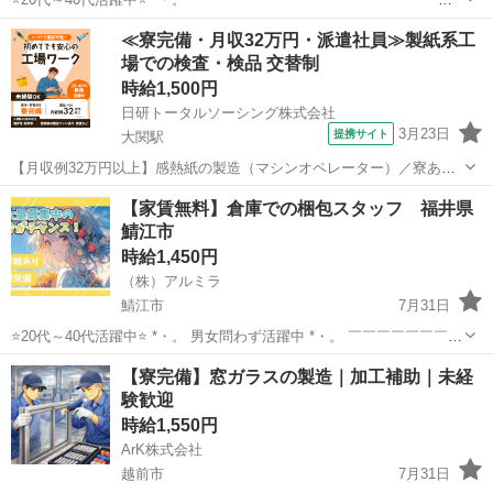
験ゼロの方でも 変わらず高時給からのスタートで しっかり稼げる環境
福井
福井市
倉庫
スタッフ
≪寮完備・月収32万円・派遣社員≫製紙系工
♪ 頑張りを必ず 評価してくれる職場なので 努力次第で時給はUP！...
場での検査・検品 交替制
時給1,500円
日研トータルソーシング株式会社
3月23日
提携サイト
大関駅
【月収例32万円以上】感熱紙の製造（マシンオペレーター）／寮あり
◎便利な生活備品付き♪／未経験OK《お仕事No.8A053》 お仕事につい
福井
坂井市
大関駅
その他
【家賃無料】倉庫での梱包スタッフ 福井県
て チケットやラベルシールに使用される感熱紙（サーマルペーパー）
鯖江市
の製造マシンオペレー...
時給1,450円
（株）アルミラ
鯖江市
7月31日
⭐20代～40代活躍中⭐ *・。 男女問わず活躍中 *・。 ￣￣￣￣￣￣￣￣
￣￣￣￣￣￣￣ 超カンタン作業のみなので 経験や資格は必要ナシ！
福井
鯖江市
倉庫
スタッフ
【寮完備】窓ガラスの製造｜加工補助｜未経
活躍中のスタッフさんも約80％が未経験からのスタート♪ 初めて...
験歓迎
時給1,550円
ArK株式会社
越前市
7月31日