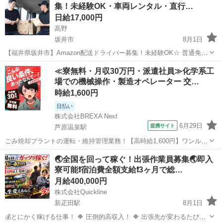
集！未経験OK・車両レンタル・直行…
収も相談可能！直行直帰OK！荷...
日給17,000円
髙野
坂井市
8月1日
【福井県坂井市】Amazon配送ドライバー募集！未経験OK☆ 普通免許
があれば始められる！【軽作業】で【プライベートも充実】♪ 大手企
福井
坂井市
ドライバー
Amazon
≪寮無料・月収30万円・派遣社員≫化学系工
業との取引で【安定した仕事量】を確保！ポスト投函から個人宅への
場での機械操作・製造オペレーター 交…
配達まで、様々な荷物を扱...
時給1,600円
日払い
株式会社BREXA Next
6月29日
提携サイト
芦原温泉駅
ごみ焼却プラントの運転・維持管理業務！【高時給1,600円】ワンルー
ム寮完備★マイカー通勤OK＆工場敷地内に無料駐車場あり◎日払いあ
福井
あわら市
芦原温泉駅
その他
🌏全国を回って稼ぐ！出張作業員募集🌏即入
り！自社正社員登用あり！《福井県あわら市》 人気の工場のお仕事 ◇
寮可能❗️宿泊費全額支給❗️3ヶ月で総…
ごみ焼却プラントの運転・...
月給400,000円
株式会社Quickline
新疋田駅
8月1日
💰とにかく稼げる仕事！ 🔶 圧倒的高収入！ 🔶 出張先が変わるたび