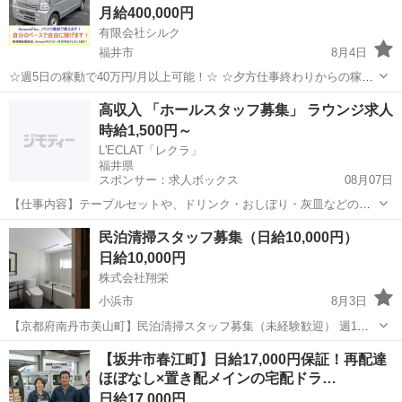
月給400,000円
有限会社シルク
福井市
8月4日
☆週5日の稼動で40万円/月以上可能！☆ ☆夕方仕事終わりからの稼
働、休日の稼動で20万円/月以上可能！☆ ☆雇われない働き方、自由な
福井
福井市
配送
Amazon
高収入 「ホールスタッフ募集」 ラウンジ求人
スタイルでの働き方を【Amazon Flex】で始めましょう！☆ 個人事業
時給1,500円～
主とし...
L'ECLAT「レクラ」
福井県
スポンサー：求人ボックス
08月07日
【仕事内容】テーブルセットや、ドリンク・おしぼり・灰皿などの配
膳をお願いします。 スタッフ・キャスト・お客様など、様々な人と接
アルバイト・パート
民泊清掃スタッフ募集（日給10,000円）
するため、コミュニケーションスキルを磨けます。 特別な資格は必要
日給10,000円
ないため、未経験者さんも大歓迎です。 【...
株式会社翔栄
小浜市
8月3日
【京都府南丹市美山町】民泊清掃スタッフ募集（未経験歓迎） 週1日
からOK！主婦・主夫の方、副業・Wワークの方歓迎！ ■仕事内容 ・民
福井
小浜市
その他
スタッフ
【坂井市春江町】日給17,000円保証！再配達
泊施設の清掃 ・リネン交換（洗濯・持ち帰りなし） ・室内の整理整頓
ほぼなし×置き配メインの宅配ドラ…
・備品在...
日給17,000円