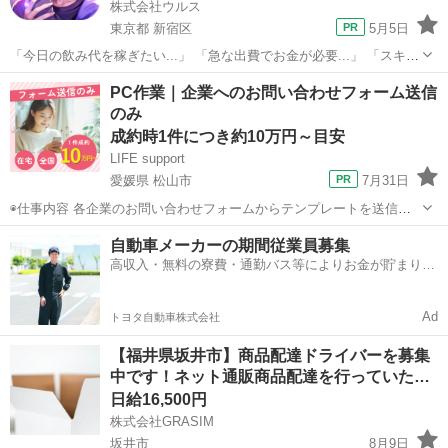
株式会社ウルス
東京都 新宿区
5月5日
「今日の飲み代を稼ぎたい...」 「急な出費でお金が必要...」 「スキマ
時間をお金に変えたい...」 そんな方にオススメな募集です！！ ■■■報
東京
新宿区
その他
スキマ時間
PC作業｜企業へのお問い合わせフォーム送信
酬はすぐ受け取りOK！■■■ ✔ 決まった勤務時間なし！...
のみ
成約時1件につき約10万円～目安
LIFE support
愛媛県 松山市
7月31日
◉仕事内容 各企業のお問い合わせフォームからテンプレートを送信し
ていただきます。 ◉応募条件 ・1週間で8時間以上稼働できる方 ・PC
愛媛
松山市
その他
ネット
自動車メーカーの期間従業員募集
をお持ちでネット環境のある方 ・PC操作がスムーズに行える方 ・責
高収入・無料の寮費・通勤バス等によりお金が貯まりや
任を...
すい環境
Ad
トヨタ自動車株式会社
【福井県坂井市】商品配達ドライバーを募集
中です！ネット通販商品配達を行っていた…
日給16,500円
株式会社GRASIM
坂井市
8月9日