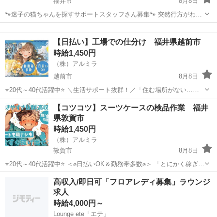
福井市
8月8日
🐾迷子の猫ちゃんを探すサポートスタッフさん募集🐾 突然行方がわか
らなくなってしまった猫ちゃんが、 再び飼い主さんのもとへ帰れるよ
福井
福井市
その他
スタッフ
うお手伝いするお仕事です🐱 猫ちゃんが見つかり、 飼い主さんから
【日払い】工場での仕分け 福井県越前市
「本当にありがと...
時給1,450円
（株）アルミラ
越前市
8月8日
⭐20代～40代活躍中⭐ ＼生活サポート抜群！／「住む場所がない…」
そんなお悩みをお持ちの方必見！宿泊支援いたします！ ☆…・プロの
福井
越前市
倉庫
スタッフ
【コツコツ】スーツケースの検品作業 福井
コーディネーターがサポートします♪・…☆ お急ぎの方は『06-4963-
県敦賀市
0...
時給1,450円
（株）アルミラ
敦賀市
8月8日
⭐20代～40代活躍中⭐ ＜✊日払いOK＆勤務帯多数✊＞ 「とにかく稼ぎた
い」 「安定した生活を送りたい」 そんな方にオススメ✨ 日払いOKだ
福井
敦賀市
倉庫
給料
高収入/即日可「フロアレディ募集」ラウンジ
から すぐにお給料を 受け取ることができます。 ...
求人
時給4,000円～
Lounge ete「エテ」