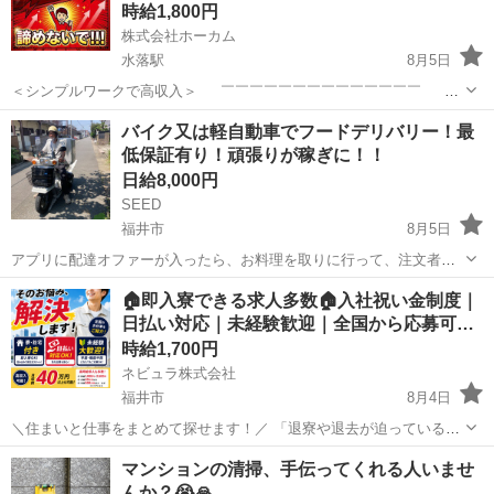
時給1,800円
株式会社ホーカム
水落駅
8月5日
＜シンプルワークで高収入＞ ￣￣￣￣￣￣￣￣￣￣￣￣￣￣ 完
全未経験から始めることができるオシゴト！ 【具体的には…】
福井
鯖江市
水落駅
工場
個室
バイク又は軽自動車でフードデリバリー！最
・メガネの仕分け ・ファッション雑貨の検査作業 ・アクセサリ
低保証有り！頑張りが稼ぎに！！
ーの...
日給8,000円
SEED
福井市
8月5日
アプリに配達オファーが入ったら、お料理を取りに行って、注文者に
配達をするお仕事です。 現金の取り扱いは有りません。 勤務時間は11
福井
福井市
ドライバー
1件
🏠即入寮できる求人多数🏠入社祝い金制度｜
時〜15時と17時~21時の計8時間 ・日給保証¥8000(10件まで)+インセン
日払い対応｜未経験歓迎｜全国から応募可…
ティブ...
時給1,700円
ネビュラ株式会社
福井市
8月4日
＼住まいと仕事をまとめて探せます！／ 「退寮や退去が迫っている」
「所持金が少なく、生活が不安」 「寮付きの仕事をすぐに始めたい」
福井
福井市
その他
ゴールデンウィーク
マンションの清掃、手伝ってくれる人いませ
「新しい土地で生活を立て直したい」 このようなお悩みを抱えている
んか？😭🙏