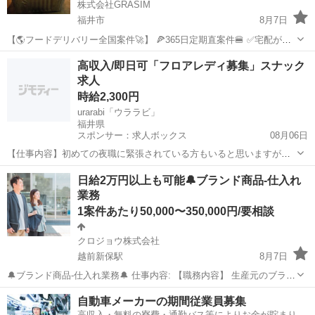
株式会社GRASIM
福井市
8月7日
【🌎フードデリバリー全国案件🚀】 🍕365日定期直案件🍔 ✅宅配が嫌
いな方必見✅ 稼働開始は７月２０日〜🫡 全４７都道府県展開💫 なん
福井
福井市
ドライバー
1件
高収入/即日可「フロアレディ募集」スナック
と‼️ 日給保証➕件建という安心売上システム🔥 日当換算で30,...
求人
時給2,300円
urarabi「ウララビ」
福井県
スポンサー：求人ボックス
08月06日
【仕事内容】初めての夜職に緊張されている方もいると思いますが
「urarabi「ウララビ」」のお仕事は至ってシンプルです! お客様と楽し
アルバイト・パート
日給2万円以上も可能🔔ブランド商品-仕入れ
くお喋り お客様のドリンクを作ってご提供 ⇒基本上記の業務だけ も
業務
ちろんスタッフがイチから丁寧...
1案件あたり50,000〜350,000円/要相談
クロジョウ株式会社
越前新保駅
8月7日
🔔ブランド商品-仕入れ業務🔔 仕事内容: 【職務内容】 生産元のブラン
ド店舗に訪問して頂き、指定した商品を買い付けして頂くお仕事にな
福井
福井市
越前新保駅
その他
仕入れ
自動車メーカーの期間従業員募集
ります！ 【☆１日の流れ】 11:00〜18:00の好きな時間に仕入れ先店舗
高収入・無料の寮費・通勤バス等によりお金が貯まりや