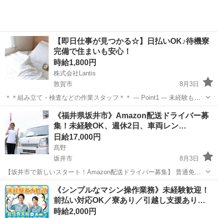
【即日仕事が見つかる☆】日払いOK♪待機寮
完備で住まいも安心！
時給1,800円
株式会社Lantis
敦賀市
8月3日
＊＊組み立て・検査などの作業スタッフ＊＊ --- Point1 --- 未経験も就
業OK！ 工場未経験でもご安心ください！！ 先輩スタッフがイチから
福井
敦賀市
工場
スタッフ
《福井県坂井市》Amazon配送ドライバー募
丁寧にサポート！ 未経験からスタートした方も多数活躍しています
集！未経験OK、週休2日、車両レン…
☆...
日給17,000円
髙野
坂井市
8月3日
【坂井市で新しいスタート！Amazon配送ドライバー募集】 普通免許
があれば未経験OK！軽貨物配送で【しっかり稼げる】チャンスです☆
福井
坂井市
ドライバー
Amazon
《シンプルなマシン操作業務》未経験歓迎！
主な業務は、Amazonなどの小口配送♪【軽量荷物】が中心なので、体
前払い対応OK／寮あり／引越し支援あり…
力に自信がない...
時給2,000円