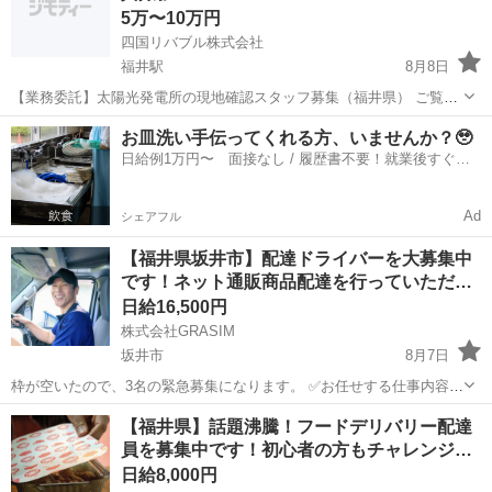
5万〜10万円
四国リバブル株式会社
福井駅
8月8日
【業務委託】太陽光発電所の現地確認スタッフ募集（福井県） ご覧い
ただきありがとうございます。 太陽光発電所の現地確認と写真撮影作
福井
福井市
福井駅
その他
太陽光発電所
お皿洗い手伝ってくれる方、いませんか？🥹
業をしていただける方を募集しています。 ⸻ ■お仕事内容 ①
日給例1万円〜 面接なし / 履歴書不要！就業後すぐに
Googleマッ...
お給料がもらえる✨
Ad
シェアフル
【福井県坂井市】配達ドライバーを大募集中
です！ネット通販商品配達を行っていただ…
日給16,500円
株式会社GRASIM
坂井市
8月7日
枠が空いたので、3名の緊急募集になります。 ✅お任せする仕事内容
・格安軽バンを使用して、個人宅や法人への荷物配達をお願いしま
福井
坂井市
ドライバー
荷物
【福井県】話題沸騰！フードデリバリー配達
す！ （※格安車両リース制度あり。マイカーがなくても始められま
員を募集中です！初心者の方もチャレンジ…
す） ・荷物は日...
日給8,000円