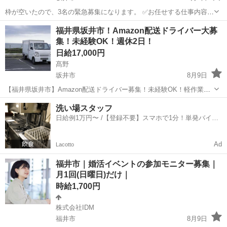
枠が空いたので、3名の緊急募集になります。 ✅お任せする仕事内容
・格安軽バンを使用して、個人宅や法人への荷物配達をお願いしま
福井
坂井市
ドライバー
荷物
福井県坂井市！Amazon配送ドライバー大募
す！ （※格安車両リース制度あり。マイカーがなくても始められま
集！未経験OK！週休2日！
す） ・荷物は日...
日給17,000円
髙野
坂井市
8月9日
【福井県坂井市】Amazon配送ドライバー募集！未経験OK！軽作業で
稼ぐ♪ 普通免許があればOK！年齢・性別・学歴・職歴不問☆未経験の
福井
坂井市
ドライバー
Amazon
洗い場スタッフ
方も安心の研修制度をご用意しています。★車両レンタルOK！直行直
日給例1万円〜 /【登録不要】スマホで1分！単発バイト
帰も可能でプライベートと...
一括検索✨
Ad
Lacotto
福井市｜婚活イベントの参加モニター募集｜
月1回(日曜日)だけ｜
時給1,700円
株式会社IDM
福井市
8月9日