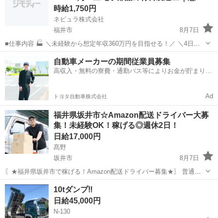
時給1,750円
ネビュラ株式会社
福井市
8月7日
■仕事内容 🏭 ＼未経験から想定年収360万円を目指せる！／ ＼4日働
いたら2日休み！平日休みも取れる勤務スタイル！／ ＼日払いOK！給
福井
福井市
軽作業
4勤2休
自動車メーカーの期間従業員募集
与日前の急な出費にも対応可能！／ スマートフォンや家電などに使用
高収入・無料の寮費・通勤バス等によりお金が貯まりや
される、電子...
すい環境
Ad
トヨタ自動車株式会社
福井県坂井市☆Amazon配送ドライバー大募
集！未経験OK！稼げる◎週休2日！
日給17,000円
髙野
坂井市
8月7日
〖★福井県坂井市で稼げる！Amazon配送ドライバー募集★〗 普通免
許があれば未経験OK！【充実の研修制度】で安心スタート♪ 軽くて小
福井
坂井市
ドライバー
Amazon
10tダンプ‼️
さな荷物が中心なので、体力に自信がない方や女性も活躍中です！☆
日給45,000円
週休2日制で【プライベート...
N-130