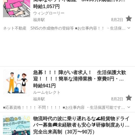
ごみ焼却プラントの運転・...
時給1,057円
ウィングローリー
福井駅
8月2日
ネット不動産 SNSの作成物件の登録等 ■お仕事内容！！ ・生活保護
可能です 給料とは別に携帯代などの通信費上限 20000円 交通費上
福井
福井市
福井駅
事務
生活保護
限 20000円まで支給可能。 ・福岡市南区に寮（GH）完備です...
急募！！！ 障がい者求人！ 生活保護大歓
迎！ ！！！簡単な清掃業務・寮費0円・…
時給941円
ルームセレクト
福井駅
8月2日
■応募資格！！！！ 不問！！！！ ■お仕事内容 ・生活保護可能です！
給料とは別に携帯代などの通信費上限 20000円 交通費上限 20000
福井
福井市
福井駅
清掃
生活保護
物流時代の波に乗り遅れるな🌊軽貨物ドライ
円まで支給可能。 当事業所は福岡市より指定を受けている障害福...
バー募集🚚未経験者も安心🔰研修制度あり…
完全出来高制（30万〜90万）