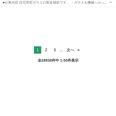
■仕事内容 住宅用窓ガラスの製造補助です。 ・ガラスを機械へセット
・自動カット ・角の研磨チェック 安全対策万全。 ■給与 時給1550円
福井
越前市
工場
時給
～ 月収 29万～35万円 ■勤務時間（2交替...
1
2
3
...
次へ
全28938件中 1-50件表示