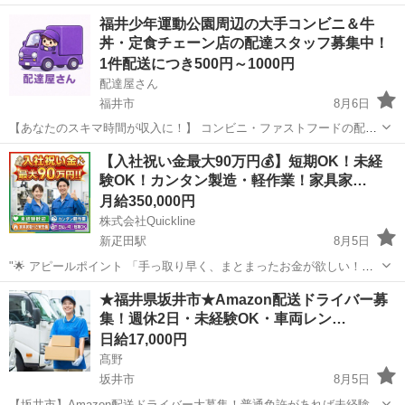
収30万円を目指せる！今なら社宅費半額補助もあり◎ 医療品の製造オ
福井
あわら市
芦原温泉駅
その他
福井少年運動公園周辺の大手コンビニ＆牛
ペレーターのお仕事 医薬品の製造業務を担当します。製造工程は複数
丼・定食チェーン店の配達スタッフ募集中！
ありますが、主に担当していただ...
1件配送につき500円～1000円
配達屋さん
福井市
8月6日
【あなたのスキマ時間が収入に！】 コンビニ・ファストフードの配達
バイト、始めませんか？ アプリで空いた時間にサクッと配達！ 配達す
福井
福井市
配送
スタッフ
【入社祝い金最大90万円💰】短期OK！未経
るかどうかは、オファーを見てその場で自由に決められます♪
験OK！カンタン製造・軽作業！家具家…
―――――――――― ...
月給350,000円
株式会社Quickline
新疋田駅
8月5日
"🌟 アピールポイント 「手っ取り早く、まとまったお金が欲しい！」
「今の生活を抜け出して、すぐにでも新生活を始めたい！」 そんなあ
福井
福井市
新疋田駅
工場
時給
★福井県坂井市★Amazon配送ドライバー募
なたの願い、ここで叶えませんか？🤝✨ 全国2万件以上の圧倒的な求人
集！週休2日・未経験OK・車両レン…
数の中から、あ...
日給17,000円
髙野
坂井市
8月5日
【坂井市】Amazon配送ドライバー大募集！普通免許があれば未経験