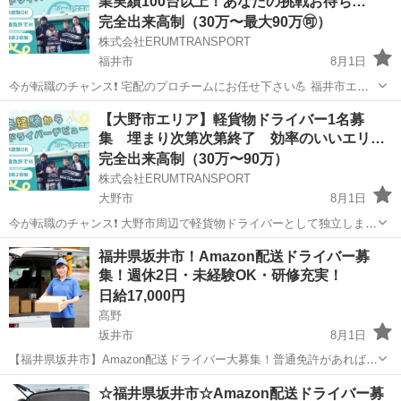
業実績100台以上！あなたの挑戦お待ち…
ごみ焼却プラントの運転・...
完全出来高制（30万〜最大90万🉑）
株式会社ERUMTRANSPORT
福井市
8月1日
今が転職のチャンス❗️ 宅配のプロチームにお任せ下さい💪 福井市エリ
アで軽貨物ドライバー募集中！ （他地域、他県でもご要望に合わせて
福井
福井市
ドライバー
貨物
【大野市エリア】軽貨物ドライバー1名募
ご提案させて頂きます） 大手運送会社との提携により安定的な売上が
集 埋まり次第次第終了 効率のいいエリ
見込めます お友達と一緒に開...
ア…
完全出来高制（30万〜90万）
株式会社ERUMTRANSPORT
大野市
8月1日
今が転職のチャンス❗️ 大野市周辺で軽貨物ドライバーとして独立しませ
んか？ 転職から開業までサポート致します （他地域、他県でもご要望
福井
大野市
ドライバー
貨物
福井県坂井市！Amazon配送ドライバー募
に合わせてご提案させて頂きます） 大手運送会社との提携により安定
集！週休2日・未経験OK・研修充実！
的な売上が見込めます お友...
日給17,000円
髙野
坂井市
8月1日
【福井県坂井市】Amazon配送ドライバー大募集！普通免許があれば
OK！未経験・年齢・性別・学歴・職歴一切不問！☆充実の研修制度＆
福井
坂井市
ドライバー
Amazon
☆福井県坂井市☆Amazon配送ドライバー募
横乗り研修で安心スタート♪プライベートも充実！週休2日制で希望月