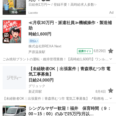
方は、一人...
日給例1万円〜 / 登録不要！高時給求人多数✨
Ad
Lacotto
≪月収30万円・派遣社員≫機械操作・製造補
助
時給1,600円
日払い
株式会社BREXA Next
6月29日
提携サイト
芦原温泉駅
ごみ焼却プラントの運転・維持管理業務！【高時給1,600円】ワンルー
ム寮完備★マイカー通勤OK＆工場敷地内に無料駐車場あり◎日払いあ
福井
あわら市
芦原温泉駅
その他
【未経験者OK｜出張案件｜青森県むつ市 電
り！自社正社員登用あり！《福井県あわら市》 人気の工場のお仕事 ◇
気工事募集】
ごみ焼却プラントの運転・...
日給24,000円
グリュック
新疋田駅
8月4日
【未経験者OK｜出張案件｜青森県むつ市 電気工事募集】 📍勤務地 青
森県むつ市 📅工期 2026年8月15日～11月中旬予定 👷募集人数 5名 💰
福井
福井市
新疋田駅
その他
足場
シングルマザー歓迎！福井 保育時間（９：
単価 24,000円／日（税別・食費込み） ...
00～15：00）のみで25万円/月以…