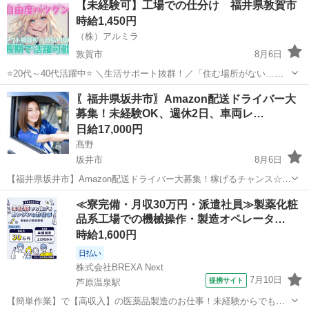
【未経験可】工場での仕分け 福井県敦賀市
時給1,450円
（株）アルミラ
敦賀市
8月6日
⭐20代～40代活躍中⭐ ＼生活サポート抜群！／「住む場所がない…」
そんなお悩みをお持ちの方必見！宿泊支援いたします！ ☆…・プロの
福井
敦賀市
倉庫
スタッフ
〖福井県坂井市〗Amazon配送ドライバー大
コーディネーターがサポートします♪・…☆ お急ぎの方は『06-4963-
募集！未経験OK、週休2日、車両レ…
0...
日給17,000円
髙野
坂井市
8月6日
【福井県坂井市】Amazon配送ドライバー大募集！稼げるチャンス☆
普通免許があればOK！未経験・性別・年齢・学歴・職歴一切不問です
福井
坂井市
ドライバー
Amazon
≪寮完備・月収30万円・派遣社員≫製薬化粧
♪ 軽量荷物のポスト投函や配達で、スマホ操作ができれば大丈夫！ 充
品系工場での機械操作・製造オペレータ…
実の研修制度＆横...
時給1,600円
日払い
株式会社BREXA Next
7月10日
提携サイト
芦原温泉駅
【簡単作業】で【高収入】の医薬品製造のお仕事！未経験からでも月