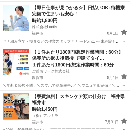
【10万円以上】支給！ 🔶 宿泊費・交通費すべて会社負担！ 🔶 未経験
福井
福井市
新疋田駅
工場
出張先
【即日仕事が見つかる☆】日払いOK♪待機寮
OK（8割が未経験スタート） 🔶 数ヶ月だけの短期もOK！ 🏭仕事内容
完備で住まいも安心！
...
時給1,800円
株式会社Lantis
福井市
8月1日
＊＊組み立て・検査などの作業スタッフ＊＊ --- Point1 --- 未経験も就
業OK！ 工場未経験でもご安心ください！！ 先輩スタッフがイチから
福井
福井市
工場
スタッフ
【１件あたり1800円/想定作業時間：60分】
丁寧にサポート！ 未経験からスタートした方も多数活躍しています
保養所の退去後清掃_戸建てタイ…
☆...
１件あたり1800円/想定作業時間：60分
ご近所ワーク株式会社
敦賀市
8月1日
＼年齢＆経験不問／＼スマホで簡単報告♪／ ＼マニュアル完備／＼ス
キマ時間のお小遣い稼ぎにぴったり／ ※業務委託なので履歴書不要で
福井
敦賀市
その他
【寮費無料】スキンケア類の仕分け 福井県
す。 保養所の退去後清掃_戸建てタイプ_1棟60分のお仕事です♪ 保養
福井市
所の退去後の清掃をお願...
時給1,450円
（株）アルミラ
福井市
7月31日
⭐20代～40代活躍中⭐ *・。 ￣￣￣￣￣￣￣￣￣￣￣￣￣￣￣￣￣ 経