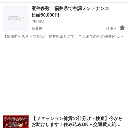
万円以上可◎社会保険完備！備品付きワンルーム寮完備！日払い制度
福井
あわら市
芦原温泉駅
その他
案件多数｜福井県で空調メンテナンス
あり♪食堂あり◎《福井県あわら市》 人気の工場のお仕事 ◇医薬品の
日給50,000円
製造オペレーター◇ 【具体的...
PRIMO
福井市
8月5日
【業務委託スタッフ募集】 福井県エリアで、これまでの空調修理経験
を活かし、自分のペースで稼働したい方を歓迎します。 【仕事内容】
福井
福井市
建築
スタッフ
訪問先でエアコンの状態を確認し、原因調査、部品交換、ガス漏れ点
検、試運転、作業報...
【ファッション雑貨の仕分け・検査】今から
お助けします！住み込みOK＋交通費支給…