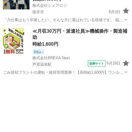
株式会社シェアロジ
坂井市
8月3日
「力仕事はもう卒業したい」そんな方に選ばれている現場です。 福井
県坂井市春江町を拠点に、大手ECサイトの軽い荷物を届けるお仕事で
福井
坂井市
ドライバー
置き配
≪月収30万円・派遣社員≫機械操作・製造補
す。「日給17,000円」の安定収入はもちろん、再配達や階段移動とい
助
った体力的・精神的な負担が...
時給1,600円
日払い
株式会社BREXA Next
6月29日
提携サイト
芦原温泉駅
ごみ焼却プラントの運転・維持管理業務！【高時給1,600円】ワンルー
ム寮完備★マイカー通勤OK＆工場敷地内に無料駐車場あり◎日払いあ
福井
あわら市
芦原温泉駅
その他
り！自社正社員登用あり！《福井県あわら市》 人気の工場のお仕事 ◇
ごみ焼却プラントの運転・...