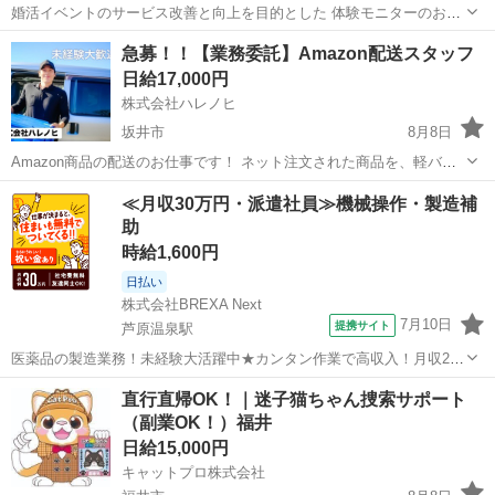
婚活イベントのサービス改善と向上を目的とした 体験モニターのお仕
事です。 実際にイベントへご参加いただき、 イベント終了後に簡単な
福井
福井市
その他
アンケート
急募！！【業務委託】Amazon配送スタッフ
アンケートへご回答いただきます。 主に公共施設で日中に開催される
日給17,000円
健全なイベントです...
株式会社ハレノヒ
坂井市
8月8日
Amazon商品の配送のお仕事です！ ネット注文された商品を、軽バン
（軽自動車）でお客様宅へ配送していただきます。 置き配メインのた
福井
坂井市
配送
スタッフ
≪月収30万円・派遣社員≫機械操作・製造補
め、対面対応は少なめです。 専用アプリを使用するので、土地勘がな
助
い方でも安心して配送でき...
時給1,600円
日払い
株式会社BREXA Next
7月10日
提携サイト
芦原温泉駅
医薬品の製造業務！未経験大活躍中★カンタン作業で高収入！月収29
万円以上可◎社会保険完備！備品付きワンルーム寮完備！日払い制度
福井
あわら市
芦原温泉駅
その他
直行直帰OK！｜迷子猫ちゃん捜索サポート
あり♪食堂あり◎《福井県あわら市》 人気の工場のお仕事 ◇医薬品の
（副業OK！）福井
製造オペレーター◇ 【具体的...
日給15,000円
キャットプロ株式会社