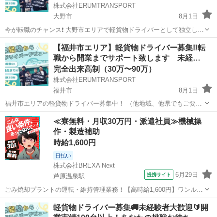
株式会社ERUMTRANSPORT
大野市
8月1日
今が転職のチャンス❗️ 大野市エリアで軽貨物ドライバーとして独立しま
せんか？ （他地域、他県でもご要望に合わせてご提案させて頂きま
福井
大野市
物流
貨物
【福井市エリア】軽貨物ドライバー募集‼️転
す） 大手運送会社との提携により安定的な売上が見込めます お友達と
職から開業までサポート致します 未経…
一緒に開業もOK! 仕事内...
完全出来高制（30万〜90万）
株式会社ERUMTRANSPORT
福井市
8月1日
福井市エリアの軽貨物ドライバー募集中！ （他地域、他県でもご要望
に合わせてご提案させて頂きます） 大手運送会社との提携により安定
福井
福井市
配送
貨物
≪寮無料・月収30万円・派遣社員≫機械操
的な売上が見込めます お友達と一緒に開業もOK! 仕事内容 企業、個人
作・製造補助
への配送 勤務時間 8...
時給1,600円
日払い
株式会社BREXA Next
6月29日
提携サイト
芦原温泉駅
ごみ焼却プラントの運転・維持管理業務！【高時給1,600円】ワンルー
ム寮完備★マイカー通勤OK＆工場敷地内に無料駐車場あり◎日払いあ
福井
あわら市
芦原温泉駅
その他
軽貨物ドライバー募集🚚未経験者大歓迎🔰開
り！自社正社員登用あり！《福井県あわら市》 人気の工場のお仕事 ◇