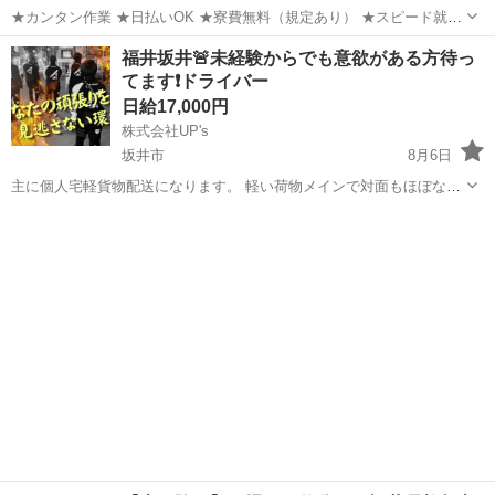
★カンタン作業 ★日払いOK ★寮費無料（規定あり） ★スピード就業
（最短翌日） ■ 仕事内容 主に以下のような作業を行います。 基本的
福井
福井市
福井駅
仕分け
雑草
福井坂井🚨未経験からでも意欲がある方待っ
には複数人で作業します。 ・野菜の収穫 ・仕分けや梱包 ...
てます❗️ドライバー
日給17,000円
株式会社UP's
坂井市
8月6日
主に個人宅軽貨物配送になります。 軽い荷物メインで対面もほぼない
です💪🏻 📍実はけっこう楽！ （近距離配達） 📍しかも気楽！
福井
坂井市
配送
貨物
（車内はプライベートスペース） (人間関係苦手な方でも安心) 📍服装
髪型ネイル自由✨ ...