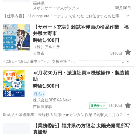
福井県
スポンサー：求人ボックス
08月06日
【仕事内容】「Lounge ete「エテ」」であなたにお任せするお仕事は
こちら まずはお客様に笑顔でご挨拶 簡単なお酒を作ってお渡し 一緒
アルバイト・パート
【サポート充実】雑誌や漫画の検品作業 福
に楽しくおしゃべり 最後もにっこり笑ってお送り 難しいことはひとつ
井県大野市
もありませんので未経験者さ...
時給1,400円
（株）アルミラ
大野市
8月8日
⭐20代～40代活躍中⭐ *・。 支援充実 *・。 ￣￣￣￣￣￣￣￣￣￣￣￣
お金ない人には生活支援金、 携帯ない人にはレンタル、 住む場所がな
福井
大野市
倉庫
漫画
≪月収30万円・派遣社員≫機械操作・製造補
い方には 即日入寮可能案件をご紹介♪ もし、できない場合は ...
助
時給1,600円
日払い
株式会社BREXA Next
7月10日
提携サイト
芦原温泉駅
医薬品の製造業務！未経験大活躍中★カンタン作業で高収入！月収29
万円以上可◎社会保険完備！備品付きワンルーム寮完備！日払い制度
福井
あわら市
芦原温泉駅
その他
【業務委託】福井県の方限定 太陽光発電所写
あり♪食堂あり◎《福井県あわら市》 人気の工場のお仕事 ◇医薬品の
真撮影
製造オペレーター◇ 【具体的...