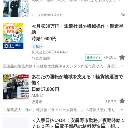
へ訪問(基...
すい環境
Ad
トヨタ自動車株式会社
≪月収30万円・派遣社員≫機械操作・製造補
助
時給1,600円
日払い
株式会社BREXA Next
7月10日
提携サイト
芦原温泉駅
医薬品の製造業務！未経験大活躍中★カンタン作業で高収入！月収29
万円以上可◎社会保険完備！備品付きワンルーム寮完備！日払い制度
福井
あわら市
芦原温泉駅
その他
あなたの運転が地域を⽀える！軽貨物運送で
あり♪食堂あり◎《福井県あわら市》 人気の工場のお仕事 ◇医薬品の
働く
製造オペレーター◇ 【具体的...
日給17,000円
AMBIZ
坂井市
8月7日
＼業務拡大に伴い、軽貨物ドライバー大募集！／ ⚠️募集人数に限りが
ございます⚠️ 【勤務地】 坂井市春江町江留上錦58-1 --------------------
福井
坂井市
物流
貨物
＜入寮日払いOK！安曇野市勤務／夜勤時給１
【報酬】 日給: 17,000円 ※稼働日...
７５０円＞🏭電子部品の材料製造🏭｜想…