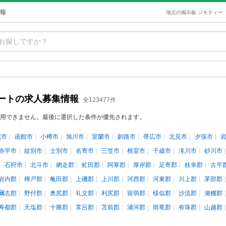
報
地元の掲示板 ジモティー
ートの求人募集情報
全123477件
用できません。最後に選択した条件が優先されます。
幌市
函館市
小樽市
旭川市
室蘭市
釧路市
帯広市
北見市
夕張市
赤平市
紋別市
士別市
名寄市
三笠市
根室市
千歳市
滝川市
砂川市
石狩市
北斗市
網走郡
虻田郡
阿寒郡
厚岸郡
足寄郡
枝幸郡
古平
岩内郡
樺戸郡
亀田郡
上磯郡
上川郡
河西郡
河東郡
川上郡
茅部郡
爾志郡
野付郡
奥尻郡
礼文郡
利尻郡
留萌郡
様似郡
沙流郡
瀬棚郡
寿都郡
天塩郡
十勝郡
常呂郡
苫前郡
浦河郡
雨竜郡
有珠郡
山越郡