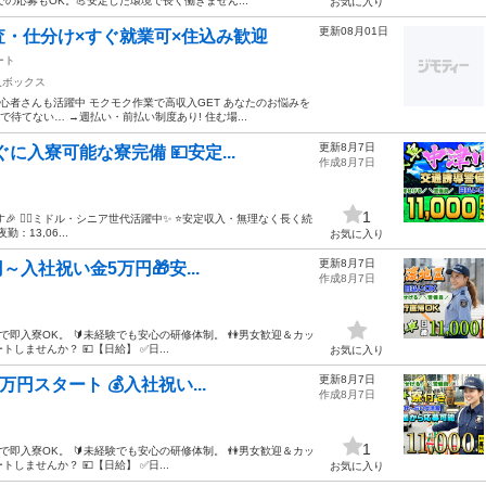
の応募もOK。💪安定した環境で長く働きません...
お気に入り
更新08月01日
査・仕分け×すぐ就業可×住込み歓迎
ート
人ボックス
心者さんも活躍中 モクモク作業で高収入GET あなたのお悩みを
で待てない… →週払い・前払い制度あり! 住む場...
更新8月7日
ぐに入寮可能な寮完備 💴安定...
作成8月7日
1
🎉 👮‍♂️ミドル・シニア世代活躍中✨ ⭐安定収入・無理なく長く続
：13,06...
お気に入り
更新8月7日
円～入社祝い金5万円🎁安...
作成8月7日
備で即入寮OK。 🔰未経験でも安心の研修体制。 👫男女歓迎＆カッ
ませんか？ 💴【日給】 ✅日...
お気に入り
更新8月7日
万円スタート 💰入社祝い...
作成8月7日
1
備で即入寮OK。 🔰未経験でも安心の研修体制。 👫男女歓迎＆カッ
ませんか？ 💴【日給】 ✅日...
お気に入り