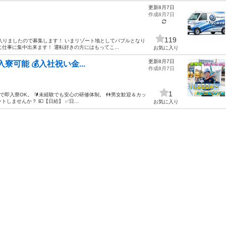
更新8月7日
作成8月7日
119
入りましたので募集します！ いまリゾート地としてバブルとなり
仕事に集中出来ます！ 運転好きの方にはもってこ...
お気に入り
更新8月7日
入寮可能 💰入社祝い金...
作成8月7日
1
備で即入寮OK。 🔰未経験でも安心の研修体制。 👫男女歓迎＆カッ
ませんか？ 💴【日給】 ✅日...
お気に入り