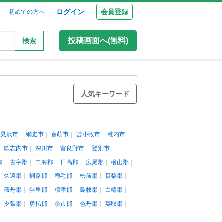
ログイン
会員登録
初めての方へ
投稿画面へ(無料)
検索
人気キーワード
岩見沢市
網走市
留萌市
苫小牧市
稚内市
歌志内市
深川市
富良野市
登別市
郡
古宇郡
二海郡
日高郡
広尾郡
檜山郡
久遠郡
釧路郡
増毛郡
松前郡
目梨郡
積丹郡
斜里郡
標津郡
島牧郡
白糠郡
夕張郡
勇払郡
余市郡
色丹郡
蘂取郡