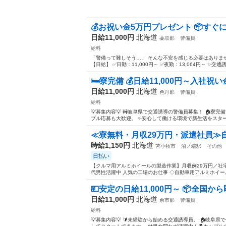
💰お祝い金5万円プレゼント 📦すぐに
日給11,000円
北海道
蘂取郡
警備員
給料
「警備って難しそう…」 そんな不安を感じる必要はありません
【日給】 ✅日勤：11,000円～ ✅夜勤：13,064円～ ✨交通誘
🛏️寮完備 💰日給11,000円～入社祝い
日給11,000円
北海道
色丹郡
警備員
給料
💡募集内容💡 🚧岐阜県で交通誘導の警備員募集！ 🏠寮完
プル応募も大歓迎。 ✨安心して働ける環境で新生活をスタートし
≪寮無料・月収29万円・派遣社員≫
時給1,150円
北海道
苫小牧市
沼ノ端駅
その他
日払い
【クルマ用アルミホイールの製造作業】月収例29万円／社宅
代男性活躍中 人気の工場のお仕事 ◇自動車用アルミホイール
💴安定の日給11,000円～ 📦全国から
日給11,000円
北海道
余市郡
警備員
給料
💡募集内容💡 🔰未経験から始める交通誘導員。 🏠岐阜