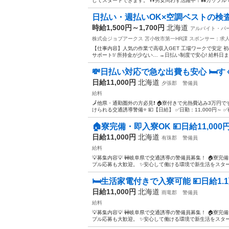
してスタートできます。 👫男女問わず活躍中！💑カップルで
日払い・週払いOK×空調ベストの検
時給1,500円～1,700円
北海道
アルバイト・パ
株式会ジョブアークス 苫小牧市第一HR課
スポンサー：求
【仕事内容】人気の作業で高収入GET 工場ワークで安定 初
サポート!/ 所持金が少ない… →日払い制度で安心! 給料日ま
💸日払い対応で急な出費も安心 🛏️す
日給11,000円
北海道
夕張郡
警備員
給料
🗾他県・通勤圏外の方必見❗ 🏠寮付きで光熱費込み3万円です
けられる交通誘導警備⭐ 💴【日給】 ✅日勤：11,000円～ ✅夜勤
🏠寮完備・即入寮OK 💴日給11,000
日給11,000円
北海道
有珠郡
警備員
給料
💡募集内容💡 🚧岐阜県で交通誘導の警備員募集！ 🏠寮完
プル応募も大歓迎。 ✨安心して働ける環境で新生活をスタートし
🛏️生活家電付きで入寮可能 💴日給1.1
日給11,000円
北海道
雨竜郡
警備員
給料
💡募集内容💡 🚧岐阜県で交通誘導の警備員募集！ 🏠寮完
プル応募も大歓迎。 ✨安心して働ける環境で新生活をスタートし