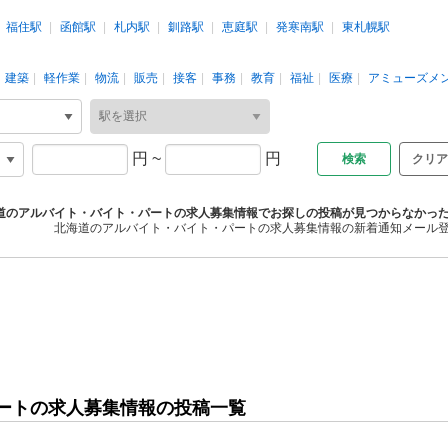
福住駅
函館駅
札内駅
釧路駅
恵庭駅
発寒南駅
東札幌駅
建築
軽作業
物流
販売
接客
事務
教育
福祉
医療
アミューズメ
円
~
円
クリア
道のアルバイト・バイト・パートの求人募集情報でお探しの投稿が見つからなかっ
北海道のアルバイト・バイト・パートの求人募集情報の新着通知メール
ートの求人募集情報の投稿一覧