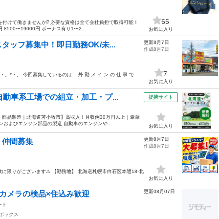
65
付けて働きませんか⁉️ 必要な資格は全て会社負担で取得可能！
500〜19000円 ボーナス有り1〜2...
お気に入り
更新8月7日
ッフ募集中！即日勤務OK/未...
作成8月7日
7
・。*・。 今回募集しているのは… 外 勤 メ イ ン の 仕 事 で
お気に入り
動車系工場での組立・加工・プ...
提携サイト
・部品製造｜北海道苫小牧市】高収入！月収例30万円以上｜豪華
ジンおよびエンジン部品の製造 自動車のエンジンや...
お気に入り
更新8月7日
く仲間募集
作成8月7日
に限りがございます⚠️ 【勤務地】 北海道札幌市白石区本通18-北
お気に入り
更新08月07日
型カメラの検品×住込み歓迎
ート
ボックス