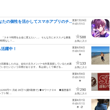
更新7月29日
たの個性を活かしてスマホアプリのチ...
作成5月5日
588
.」 「スキマ時間をお金に変えたい...」 そんな方にオススメな募集
時間なし！...
お気に入り
更新8月8日
も活躍中！
作成8月8日
133
今回募集したのは、会社の主力メンバー&作業員探しているため募
いきたいという目標があります。 私は楽しくて稼げる...
お気に入り
更新8月8日
作成8月8日
290
時給1200円〜 月給 28万〜(週5勤務で) ◆ＷワークＯＫ ◆履歴書不
フト制 ...
お気に入り
更新8月7日
作成8月7日