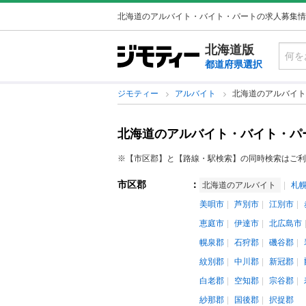
北海道のアルバイト・バイト・パートの求人募集情
北海道版
都道府県選択
ジモティー
アルバイト
北海道のアルバイト
北海道のアルバイト・バイト・パ
※【市区郡】と【路線・駅検索】の同時検索はご利
市区郡
：
北海道のアルバイト
札
美唄市
芦別市
江別市
恵庭市
伊達市
北広島市
幌泉郡
石狩郡
磯谷郡
紋別郡
中川郡
新冠郡
白老郡
空知郡
宗谷郡
紗那郡
国後郡
択捉郡