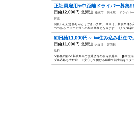
正社員雇用✨中距離ドライバー募集!!!
日給12,000円
北海道
札幌市
菊水駅
ドライバー
荷主
閲覧いただきありがとうございます。 今回は、新規案件が
つつある ニセコ方面への配送業務となります。 1人で気楽に
💴日給11,000円～ 🛏️住み込み赴任で
日給11,000円
北海道
択捉郡
警備員
給料
💡募集内容💡 🚧岐阜県で交通誘導の警備員募集！ 🏠寮完
プル応募も大歓迎。 ✨安心して働ける環境で新生活をスタートし