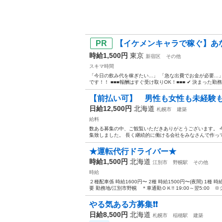
【イケメンキャラで稼ぐ】あな
時給1,500円
東京
新宿区
その他
スキマ時間
「今日の飲み代を稼ぎたい...」 「急な出費でお金が必要..
です！！ ■■■報酬はすぐ受け取りOK！■■■ ✔ 決まった勤務
【前払い可】 男性も女性も未経験
日給12,500円
北海道
札幌市
建築
給料
数ある募集の中、ご観覧いただきありがとうございます。 
集致しました。 長く継続的に働ける会社をみなさんで作って
★運転代行ドライバー★
時給1,500円
北海道
江別市
野幌駅
その他
時給
２種配車係 時給1600円〜 2種 時給1500円〜(夜間) 1種 
要 勤務地/江別市野幌 ＊車通勤ＯＫ!! 19:00～翌5:00 ※シ
やる気ある方募集❗️❗️
日給8,500円
北海道
札幌市
稲穂駅
建築