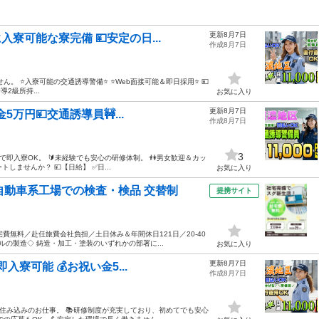
更新8月7日
入寮可能な寮完備 💴安定の日...
作成8月7日
。 ⭐入寮可能の交通誘導警備⭐ ⭐Web面接可能＆即日採用⭐ 💴
導2級所持...
お気に入り
更新8月7日
金5万円💴交通誘導員🚧...
作成8月7日
3
備で即入寮OK。 🔰未経験でも安心の研修体制。 👫男女歓迎＆カッ
ませんか？ 💴【日給】 ✅日...
お気に入り
自動車系工場での検査・検品 交替制
提携サイト
費無料／赴任旅費会社負担／土日休み＆年間休日121日／20-40
の製造◇ 鋳造・加工・塗装のいずれかの部署に...
お気に入り
更新8月7日
即入寮可能 💰お祝い金5...
作成8月7日
県で住み込みのお仕事。 📚研修制度が充実しており、初めてでも安心