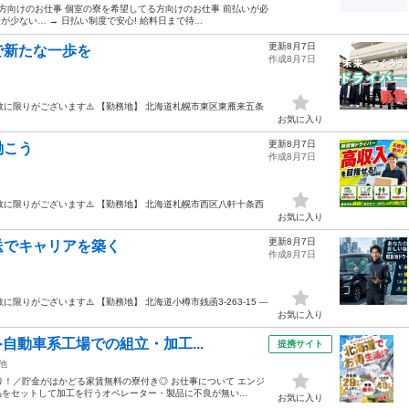
方向けのお仕事 個室の寮を希望してる方向けのお仕事 前払いが必
が少ない… → 日払い制度で安心! 給料日まで待...
更新8月7日
で新たな⼀歩を
作成8月7日
数に限りがございます⚠️ 【勤務地】 北海道札幌市東区東雁来五条
お気に入り
更新8月7日
働こう
作成8月7日
数に限りがございます⚠️ 【勤務地】 北海道札幌市西区八軒十条西
お気に入り
更新8月7日
送でキャリアを築く
作成8月7日
がございます⚠️ 【勤務地】 北海道小樽市銭函3-263-15 ---
お気に入り
自動車系工場での組立・加工...
提携サイト
他
り！／貯金がはかどる家賃無料の寮付き◎ お仕事について エンジ
をセットして加工を行うオペレーター・製品に不良が無い...
お気に入り