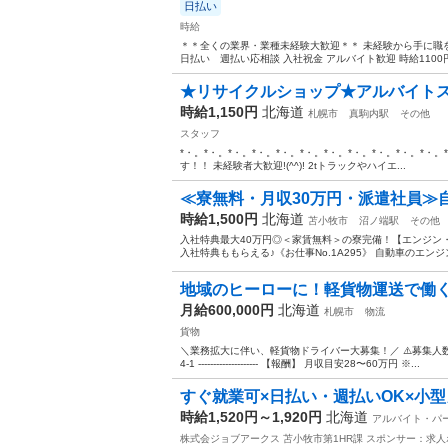
日払い
時給
＊＊全くの業界・業種未経験大歓迎＊＊ 未経験から手に職を
日払い 週払い応相談 入社祝金 アルバイト歓迎 時給1100円 8
★リサイクルショップ★アルバイトスタ
時給1,150円
北海道
札幌市
真駒内駅
その他
スタッフ
*・。*・。*・。*・。*・。*・。*・。*・。*・。*・。*・。*
す！！ 未経験者大歓迎!(^^)! 2tトラックやハイエ...
≪寮無料・月収30万円・派遣社員≫自
時給1,500円
北海道
苫小牧市
沼ノ端駅
その他
入社特典最大40万円◎＜家賃無料＞の寮完備！【エンジン
入社特典ももらえる♪《お仕事No.1A295》 自動車のエン
地域のヒーローに！軽貨物運送で働
月給600,000円
北海道
札幌市
物流
貨物
＼業務拡大に伴い、軽貨物ドライバー大募集！／ ⚠️募集人数
4-1 -------------------- 【報酬】 月収目安28〜60万円 ※...
すぐ就業可×日払い・週払いOK×小
時給1,520円～1,920円
北海道
アルバイト・パ
株式会ジョブアークス 苫小牧市第1HR課
スポンサー：求人