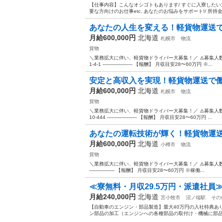
【仕事内容】こんなオシゴトもあります/ すぐに入寮したい
要な方向けのお仕事etc. あなたのお悩みをサポート!/ 所持金
あなたの⼈⽣を変える！軽貨物運送
月給600,000円
北海道
札幌市
物流
貨物
＼業務拡大に伴い、軽貨物ドライバー大募集！／ ⚠️募集人
1-4-1 -------------------- 【報酬】 月収目安28〜60万円 ※...
安定と⾼収⼊を実現！軽貨物運送で
月給600,000円
北海道
札幌市
物流
貨物
＼業務拡大に伴い、軽貨物ドライバー大募集！／ ⚠️募集人
10-444 -------------------- 【報酬】 月収目安28〜60万円 ...
あなたの運転技術が輝く！軽貨物運
月給600,000円
北海道
小樽市
物流
貨物
＼業務拡大に伴い、軽貨物ドライバー大募集！／ ⚠️募集人数に限り
----------------- 【報酬】 月収目安28〜60万円 ※稼働...
≪寮無料・月収29.5万円・派遣社員≫
月給240,000円
北海道
苫小牧市
沼ノ端駅
その
【自動車のエンジン・部品製造】最大40万円の入社特典あ
ン部品の加工（エンジンへの各種部品の取付け・機械に部品