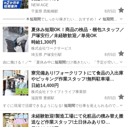
NEW AGE
千葉県 西船橋駅
8月5日
━━━━━━ 🌟
短期間
でしっかり稼ぎたい… おすすめ！ ✔
短期間
で
しっかり稼ぎたい…
千葉
船橋市
西船橋駅
軽作業
短期間
夏休み短期OK！商品の検品・梱包スタッフ／
戸塚安行／未経験歓迎／単発OK
時給1,300円
株式会社ワークサービス
埼玉県 戸塚安行駅
8月5日
由に働ける！／** 「夏休み中に
短期間
だけ働きたい」 「予定が空いた
日にサ…
埼玉
川口市
戸塚安行駅
軽作業
夏休み
寮完備あり!フォークリフトにて食品の入出庫
やピッキング作業スタッフ!無料駐車場…
日給14,400円
株式会社ドライブトライブ事業部
滋賀県 豊郷駅
8月5日
すぐに現場で活躍できるようになる!
短期間
で仕事を覚えられるので、
早く働きたい方…
滋賀
愛知郡
豊郷駅
倉庫
スタッフ
未経験歓迎!製造工場にて化粧品の積み替え搬
送など作業スタッフ!土日休みあり!D…