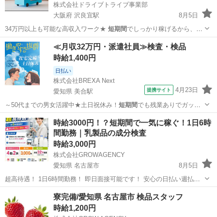
株式会社ドライブトライブ事業部
大阪府 沢良宜駅
8月5日
34万円以上も可能な高収入ワーク★
短期間
でしっかり稼げるから、貯
金もバッチリ♪…
大阪
茨木市
沢良宜駅
ドライバー
短期間
≪月収32万円・派遣社員≫検査・検品
時給1,400円
日払い
株式会社BREXA Next
4月23日
提携サイト
愛知県 美合駅
～50代までの男女活躍中★土日祝休み！
短期間
でも残業ありでガッツ
リ稼げます！日払い…
愛知
岡崎市
美合駅
その他
時給3000円！？短期間で一気に稼ぐ！1日6時
間勤務｜乳製品の成分検査
時給3,000円
株式会社GROWAGENCY
愛知県 名古屋市
8月5日
超高待遇！ 1日6時間勤務！ 即日面接可能です！ 安心の日払い週払い
有♪ お仕事内容は3日あればマスターできちゃう簡単な内容！ 【仕事内
愛知
名古屋市
その他
時給
寮完備/愛知県 名古屋市 検品スタッフ
容】 乳製品を少量、専用の機械にセットしてボタンを押す 検査結果
時給1,200円
を...