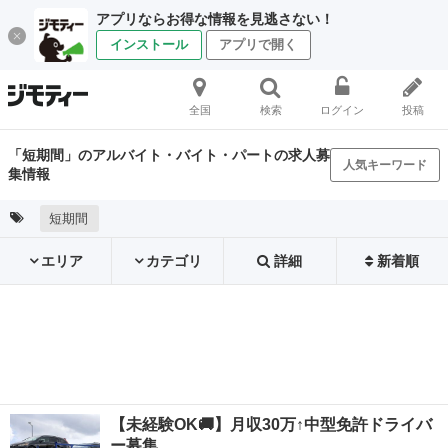
アプリならお得な情報を見逃さない！
インストール
アプリで開く
全国
検索
ログイン
投稿
「短期間」のアルバイト・バイト・パートの求人募
人気キーワード
集情報
短期間
エリア
カテゴリ
詳細
新着順
【未経験OK🚚】月収30万↑中型免許ドライバ
ー募集