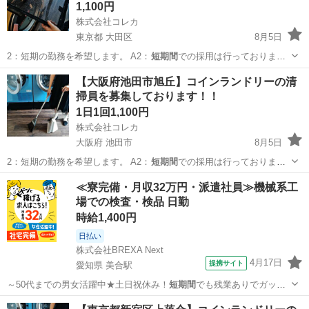
1,100円
株式会社コレカ
東京都 大田区
8月5日
2：短期の勤務を希望します。 A2：
短期間
での採用は行っておりませ
ん。 Q…
東京
大田区
軽作業
コインランドリー
【大阪府池田市旭丘】コインランドリーの清
掃員を募集しております！！
1日1回1,100円
株式会社コレカ
大阪府 池田市
8月5日
2：短期の勤務を希望します。 A2：
短期間
での採用は行っておりませ
ん。 Q…
大阪
池田市
清掃
コインランドリー
≪寮完備・月収32万円・派遣社員≫機械系工
場での検査・検品 日勤
時給1,400円
日払い
株式会社BREXA Next
4月17日
提携サイト
愛知県 美合駅
～50代までの男女活躍中★土日祝休み！
短期間
でも残業ありでガッツ
リ稼げます！日払い…
愛知
岡崎市
美合駅
その他