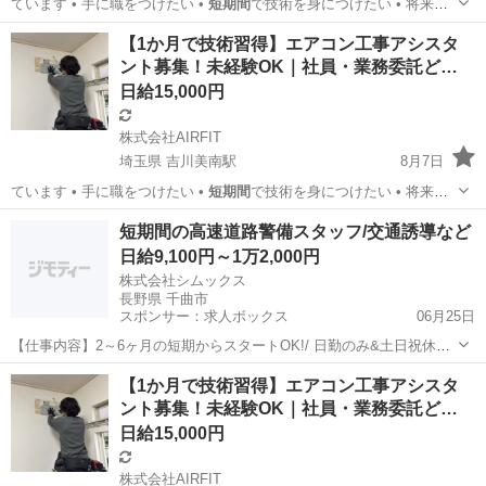
ています • 手に職をつけたい •
短期間
で技術を身につけたい • 将来独
立した…
埼玉
吉川市
吉川美南駅
その他
業務委託
【1か月で技術習得】エアコン工事アシスタ
ント募集！未経験OK｜社員・業務委託ど…
日給15,000円
株式会社AIRFIT
埼玉県 吉川美南駅
8月7日
ています • 手に職をつけたい •
短期間
で技術を身につけたい • 将来独
立した…
埼玉
吉川市
吉川美南駅
その他
業務委託
短期間の高速道路警備スタッフ/交通誘導など
日給9,100円～1万2,000円
株式会社シムックス
長野県 千曲市
スポンサー：求人ボックス
06月25日
【仕事内容】2～6ヶ月の短期からスタートOK!/ 日勤のみ&土日祝休み
でムリなく働ける警備スタッフ。 短期後の長期切替も歓迎 研修+祝い
アルバイト・パート
【1か月で技術習得】エアコン工事アシスタ
金ありで未経験も安心! ―仕事内容― 高速道路での警備のお仕事で
ント募集！未経験OK｜社員・業務委託ど…
す。 [具体的には] カラーコ...
日給15,000円
株式会社AIRFIT