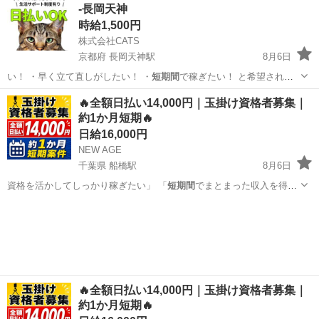
-長岡天神
時給1,500円
株式会社CATS
京都府 長岡天神駅
8月6日
い！ ・早く立て直しがしたい！ ・
短期間
で稼ぎたい！ と希望される
方におスス…
京都
長岡京市
長岡天神駅
仕分け
短期間
🔥全額日払い14,000円｜玉掛け資格者募集｜
約1か月短期🔥
日給16,000円
NEW AGE
千葉県 船橋駅
8月6日
資格を活かしてしっかり稼ぎたい」 「
短期間
でまとまった収入を得た
い」 「日払い…
千葉
船橋市
船橋駅
軽作業
玉掛け
🔥全額日払い14,000円｜玉掛け資格者募集｜
約1か月短期🔥