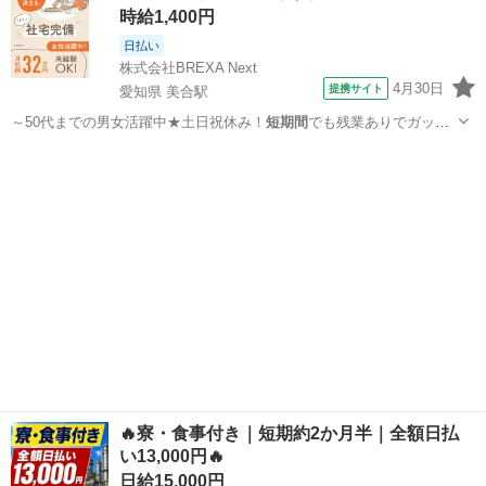
時給1,400円
日払い
株式会社BREXA Next
4月30日
提携サイト
愛知県 美合駅
～50代までの男女活躍中★土日祝休み！
短期間
でも残業ありでガッツ
リ稼げます！日払い…
愛知
岡崎市
美合駅
その他
🔥寮・食事付き｜短期約2か月半｜全額日払
い13,000円🔥
日給15,000円