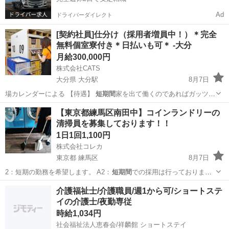
Ad
ドライバーダイレクト
[契約社員]仕分け（採用者増員中！）＊完全
無料個室寮付き＊日払いも可＊ -大分
月給300,000円
株式会社CATS
大分県 大分駅
8月7日
場カレンダーによる 【待遇】
短期間
家を出て働くのであればガッツリ
稼いで帰…
大分
大分市
大分駅
倉庫
個室
【東京都練馬区南田中】コインランドリーの
清掃員を募集しております！！
1日1回1,100円
株式会社コレカ
東京都 練馬区
8月7日
2：短期の勤務を希望します。 A2：
短期間
での採用は行っておりませ
ん。 Q…
東京
練馬区
清掃
コインランドリー
介護福祉士/介護職員/週1から可/ショートステ
イの介護士/夜勤専従
時給1,034円
社会福祉法人恵春会/祥麟館 ショートステイ