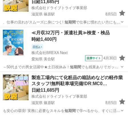
日給11,685円
株式会社ドライブトライブ事業部
滋賀県 篠原駅
8月5日
、仕事の流れがスムーズに身につく!
短期間
で仕事に慣れたい方にもぴ
ったりの環境!…
滋賀
野洲市
篠原駅
倉庫
製造工場
≪月収32万円・派遣社員≫検査・検品
時給1,400円
日払い
株式会社BREXA Next
4月30日
提携サイト
愛知県 美合駅
～50代までの男女活躍中★土日祝休み！
短期間
でも残業ありでガッツ
リ稼げます！日払い…
愛知
岡崎市
美合駅
その他
製造工場内にて化粧品の箱詰めなどの軽作業
スタッフ!無料駐車場完備!DR:MC0…
日給11,685円
株式会社ドライブトライブ事業部
滋賀県 篠原駅
8月5日
も安心の環境! 実務に必要なスキルを
短期間
で学べるから、すぐに活躍
できる! 優…
滋賀
野洲市
篠原駅
倉庫
製造工場