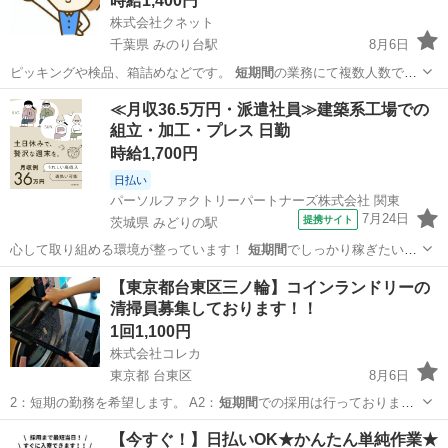
時給1,400円
株式会社クネット
千葉県 みのり台駅
8月6日
ピッキングや検品、箱詰めなどです。
短期間
の業務にて複数人数で業
務を行います。 …
千葉
松戸市
みのり台駅
仕分け
短期間
≪月収36.5万円・派遣社員≫建築系工場での
組立・加工・プレス 日勤
時給1,700円
日払い
パーソルファクトリーパートナーズ株式会社 関東
7月24日
提携サイト
茨城県 みどりの駅
心して取り組める環境が整っています！
短期間
でしっかり稼ぎたい方
におすすめのお仕事…
茨城
つくばみらい市
みどりの駅
その他
【東京都台東区三ノ輪】コインランドリーの
清掃員募集しております！！
1回1,100円
株式会社コレカ
東京都 台東区
8月6日
2：短期の勤務を希望します。 A2：
短期間
での採用は行っておりませ
ん。 Q…
東京
台東区
清掃
コインランドリー
【今すぐ！】日払いOK★かんたん単純作業★