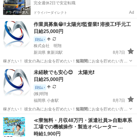
完全週休2日で安定転職
Ad
ドライバーダイレクト
作業員募集😁‼️太陽光❗監督業❗ 溶接工❗手元工
日給25,000円
日払い
株式会社 明翔
新潟県 東新潟駅
8月7日
稼ぎたい！ 彼女の為にお金を貯めたい！
短期間
にお金を貯めたい方必
見！ 詳細が知り…
新潟
新潟市
東新潟駅
その他
電気工事士
未経験でも安心😊 太陽光❗
日給25,000円
日払い
(株)明翔
福岡県 小倉駅
8月7日
稼ぎたい！ 彼女の為にお金を貯めたい！
短期間
にお金を貯めたい方必
見！ 詳細が知り…
福岡
北九州市
小倉駅
その他
短期間
≪寮無料・月収48万円・派遣社員≫自動車系
工場での機械操作・製造オペレーター …
時給1,900円