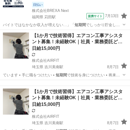
日払い
株式会社BREXA Next
7月13日
提携サイト
福岡県 苅田駅
バイトではなかなか収入が増えない…」「
短期間
でしっかり貯金した
い！」 など、とにか…
福岡
苅田駅
その他
【1か月で技術習得】エアコン工事アシスタ
ント募集！未経験OK｜社員・業務委託ど…
日給15,000円
株式会社AIRFIT
埼玉県 吉川美南駅
8月7日
ています • 手に職をつけたい •
短期間
で技術を身につけたい • 将来独
立した…
埼玉
吉川市
吉川美南駅
その他
業務委託
【1か月で技術習得】エアコン工事アシスタ
ント募集！未経験OK｜社員・業務委託ど…
日給15,000円
株式会社AIRFIT
埼玉県 吉川美南駅
8月7日