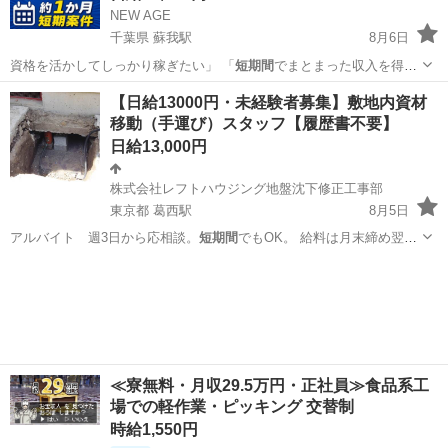
NEW AGE
千葉県 蘇我駅
8月6日
資格を活かしてしっかり稼ぎたい」 「
短期間
でまとまった収入を得た
い」 「日払い…
千葉
千葉市
蘇我駅
軽作業
玉掛け
【日給13000円・未経験者募集】敷地内資材
移動（手運び）スタッフ【履歴書不要】
日給13,000円
株式会社レフトハウジング地盤沈下修正工事部
東京都 葛西駅
8月5日
アルバイト 週3日から応相談。
短期間
でもOK。 給料は月末締め翌
25…
東京
江戸川区
葛西駅
その他
スタッフ
≪寮無料・月収29.5万円・正社員≫食品系工
場での軽作業・ピッキング 交替制
時給1,550円