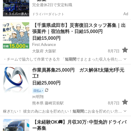
完全週休2日で安定転職
Ad
ドライバーダイレクト
【千葉県成田市】災害復旧スタッフ募集｜出
張案件｜宿泊無料・日給15,000円
日給15,000円
First:Advance
大阪府 大阪駅
8月7日
・チームで協力して作業できる方 「
短期間
でまとまった収入を得た
い」 「ホテル代…
大阪
大阪市
大阪駅
清掃
作業員募集25,000円 ガス解体❗太陽光❗手元
工❗
日給25,000円
日払い
㈱明翔
熊本県 藤崎宮前駅
8月7日
稼ぎたい！ 彼女の為にお金を貯めたい！
短期間
にお金を貯めたい方必
見！ 詳細が知り…
熊本
熊本市
藤崎宮前駅
その他
短期間
【未経験OK🚚】月収30万↑中型免許ドライバ
ー募集