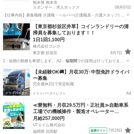
熊本県 熊本市
スポンサー：求人ボックス
08月07日
【仕事内容】募集職種 介護職・ヘルパー(介護職員・介護スタッフ) パ
ート・アルバイト 仕事内容 身体介護、食事介助、入浴介助、排泄介
アルバイト・パート
【東京都杉並区井草】コインランドリーの清
助、生活援助、リネン交換、レク企画・運営 給与・手当 <給与> 時給
掃員を募集しております！！
1,034円 <基本給> 82...
1日1回1,100円
株式会社コレカ
東京都 杉並区
8月7日
2：短期の勤務を希望します。 A2：
短期間
での採用は行っておりませ
ん。 Q…
東京
杉並区
清掃
コインランドリー
【未経験OK🚚】月収30万↑中型免許ドライバ
ー募集
完全週休2日で安定転職
Ad
ドライバーダイレクト
≪寮無料・月収29.5万円・正社員≫自動車系
工場での機械操作・製造オペレーター…
月給257,000円
UTエイム株式会社
7月23日
提携サイト
福岡県 苅田駅