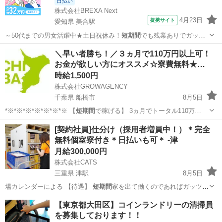
日払い
株式会社BREXA Next
4月23日
提携サイト
愛知県 美合駅
～50代までの男女活躍中★土日祝休み！
短期間
でも残業ありでガッツ
リ稼げます！日払い…
愛知
岡崎市
美合駅
その他
＼早い者勝ち！／３ヵ月で110万円以上可！
お金が欲しい方にオススメ☆寮費無料★…
時給1,500円
株式会社GROWAGENCY
千葉県 船橋市
8月5日
*※*※*※*※*※*※*※ 【
短期間
で稼げる】 3ヵ月でトータル110万…
千葉
船橋市
工場
無料
[契約社員]仕分け（採用者増員中！）＊完全
無料個室寮付き＊日払いも可＊ -津
月給300,000円
株式会社CATS
三重県 津駅
8月5日
場カレンダーによる 【待遇】
短期間
家を出て働くのであればガッツリ
稼いで帰…
三重
津市
津駅
倉庫
個室
【東京都大田区】コインランドリーの清掃員
を募集しております！！