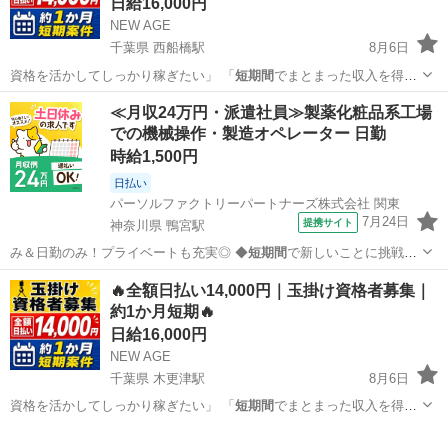
日給16,000円
NEW AGE
千葉県 西船橋駅
8月6日
資格を活かしてしっかり稼ぎたい」 「
短期間
でまとまった収入を得た
い」 「日払い…
千葉
船橋市
西船橋駅
軽作業
玉掛け
≪月収24万円・派遣社員≫製薬化粧品系工場
での機械操作・製造オペレーター 日勤
時給1,500円
日払い
パーソルファクトリーパートナーズ株式会社 関東
7月24日
提携サイト
神奈川県 鴨宮駅
み＆日勤のみ！プライベートも充実◎ ◆
短期間
で新しいことに挑戦し
たい方にもおすすめ…
神奈川
小田原市
鴨宮駅
その他
🔥全額日払い14,000円｜玉掛け資格者募集｜
約1か月短期🔥
日給16,000円
NEW AGE
千葉県 木更津駅
8月6日
資格を活かしてしっかり稼ぎたい」 「
短期間
でまとまった収入を得た
い」 「日払い…
千葉
木更津市
木更津駅
軽作業
玉掛け