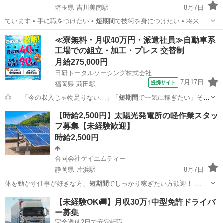
埼玉県 吉川美南駅
8月7日
ています • 手に職をつけたい •
短期間
で技術を身につけたい • 将来独
立した…
埼玉
吉川市
吉川美南駅
その他
業務委託
≪寮無料・月収40万円・派遣社員≫自動車系
工場での組立・加工・プレス 交替制
月給275,000円
日研トータルソーシング株式会社
7月17日
提携サイト
福岡県 苅田駅
◎ 「今の収入じゃ物足りない…」「
短期間
で一気に稼ぎたい」そん
な方はお見逃しな…
福岡
苅田駅
その他
【時給2,500円】太陽光発電所の軽作業スタッ
フ募集【未経験歓迎】
時給2,500円
合同会社ケイエムティー
静岡県 片浜駅
8月7日
体を動かす仕事が好きな方、
短期間
でしっかり稼ぎたい方歓迎！ …
静岡
沼津市
片浜駅
その他
スタッフ
【未経験OK🚚】月収30万↑中型免許ドライバ
ー募集
完全週休2日で安定転職