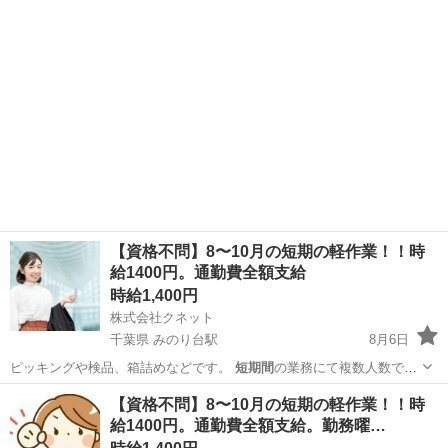
【資格不問】8〜10月の短期の軽作業！！時
給1400円。通勤費全額支給
時給1,400円
株式会社クネット
千葉県 みのり台駅
8月6日
ピッキングや検品、箱詰めなどです。
短期間
の業務にて複数人数で業
務を行います。 …
千葉
松戸市
みのり台駅
仕分け
短期間
【資格不問】8〜10月の短期の軽作業！！時
給1400円。通勤費全額支給。勤務曜…