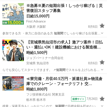
※急募※夏の短期出張！しっかり稼げる｜災
害復旧スタッフ募集
日給15,000円
First:Advance
大阪府 大阪駅
8月6日
参加できる方 ・体力に自信のある方
短期間
でしっかり稼げる出張案件
です。 宿泊費…
大阪
大阪市
大阪駅
清掃
【宮城県気仙沼市の求人】激アツ案件！日払
い・週払いOK！建設機械における製造梱…
時給1,500円
ジョブパートナー合同会社
宮城県 気仙沼市
8月6日
らでも安心してスタートできます。 📌
短期間
でスキルを上げられる環
境です。 📌シ…
宮城
気仙沼市
工場
スタッフ
≪寮完備・月収40.5万円・派遣社員≫物流倉
庫でのクレーン・フォークリフト 交…
時給1,800円
フジ技研株式会社 関東支店
7月24日
提携サイト
栃木県 栃木市
残業・深夜手当もしっかりつくので、
短期間
で目標金額を貯めたい方