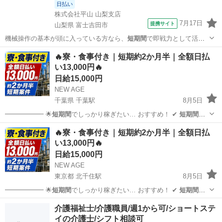
日払い
株式会社平山 山梨支店
7月17日
提携サイト
山梨県 富士吉田市
機械操作の基本が頭に入っている方なら、
短期間
で即戦力として活躍
できます！ インカム…
山梨
富士吉田市
その他
🔥寮・食事付き｜短期約2か月半｜全額日払
い13,000円🔥
日給15,000円
NEW AGE
千葉県 千葉駅
8月5日
━━━━━━ 🌟
短期間
でしっかり稼ぎたい… おすすめ！ ✔
短期間
で
しっかり稼ぎたい…
千葉
千葉市
千葉駅
軽作業
短期間
🔥寮・食事付き｜短期約2か月半｜全額日払
い13,000円🔥
日給15,000円
NEW AGE
東京都 北千住駅
8月5日
━━━━━━ 🌟
短期間
でしっかり稼ぎたい… おすすめ！ ✔
短期間
で
しっかり稼ぎたい…
東京
足立区
北千住駅
軽作業
短期間
介護福祉士/介護職員/週1から可/ショートステ
イの介護士/シフト相談可