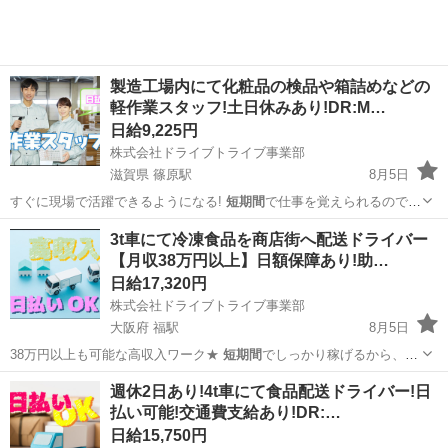
製造工場内にて化粧品の検品や箱詰めなどの
軽作業スタッフ!土日休みあり!DR:M…
日給9,225円
株式会社ドライブトライブ事業部
滋賀県 篠原駅
8月5日
すぐに現場で活躍できるようになる!
短期間
で仕事を覚えられるので、
早く働きたい方…
滋賀
野洲市
篠原駅
倉庫
製造工場
3t車にて冷凍食品を商店街へ配送ドライバー
【月収38万円以上】日額保障あり!助…
日給17,320円
株式会社ドライブトライブ事業部
大阪府 福駅
8月5日
38万円以上も可能な高収入ワーク★
短期間
でしっかり稼げるから、貯
金もバッチリ♪…
大阪
大阪市
福駅
ドライバー
短期間
週休2日あり!4t車にて食品配送ドライバー!日
払い可能!交通費支給あり!DR:…
日給15,750円