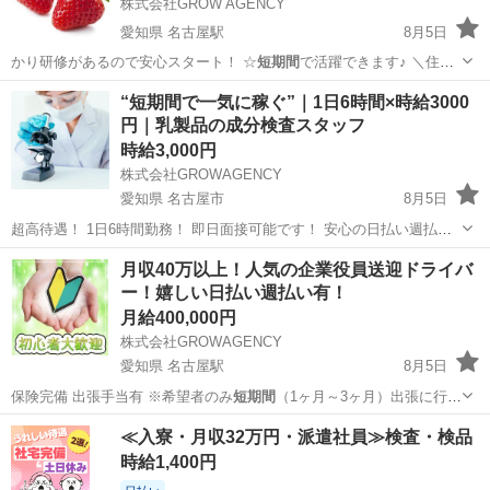
株式会社GROW AGENCY
愛知県 名古屋駅
8月5日
かり研修があるので安心スタート！ ☆
短期間
で活躍できます♪ ＼住み
込みスタ…
愛知
名古屋市
名古屋駅
仕分け
スタッフ
“短期間で一気に稼ぐ”｜1日6時間×時給3000
円｜乳製品の成分検査スタッフ
時給3,000円
株式会社GROWAGENCY
愛知県 名古屋市
8月5日
超高待遇！ 1日6時間勤務！ 即日面接可能です！ 安心の日払い週払い
有♪ お仕事内容は3日あればマスターできちゃう簡単な内容！ 【仕事内
愛知
名古屋市
その他
時給
月収40万以上！人気の企業役員送迎ドライバ
容】 乳製品を少量、専用の機械にセットしてボタンを押す 検査結果
ー！嬉しい日払い週払い有！
を...
月給400,000円
株式会社GROWAGENCY
愛知県 名古屋駅
8月5日
保険完備 出張手当有 ※希望者のみ
短期間
（1ヶ月～3ヶ月）出張に行っ
ていただく…
愛知
名古屋市
名古屋駅
運転代行
短期間
≪入寮・月収32万円・派遣社員≫検査・検品
時給1,400円