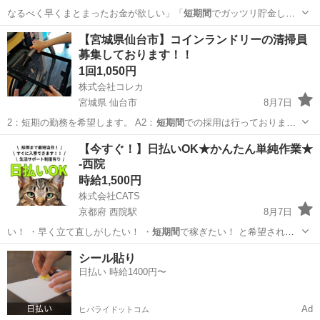
なるべく早くまとまったお金が欲しい」「
短期間
でガッツリ貯金した
い！」という方にピッ…
福岡
苅田駅
その他
【宮城県仙台市】コインランドリーの清掃員
募集しております！！
1回1,050円
株式会社コレカ
宮城県 仙台市
8月7日
2：短期の勤務を希望します。 A2：
短期間
での採用は行っておりませ
ん。 Q…
宮城
仙台市
清掃
コインランドリー
【今すぐ！】日払いOK★かんたん単純作業★
-西院
時給1,500円
株式会社CATS
京都府 西院駅
8月7日
い！ ・早く立て直しがしたい！ ・
短期間
で稼ぎたい！ と希望される
方におスス…
京都
京都市
西院駅
仕分け
短期間
シール貼り
日払い 時給1400円〜
Ad
ヒバライドットコム