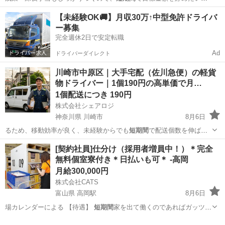
にも最適です♪ …
栃木
栃木市
その他
【未経験OK🚚】月収30万↑中型免許ドライバ
ー募集
完全週休2日で安定転職
Ad
ドライバーダイレクト
川崎市中原区｜大手宅配（佐川急便）の軽貨
物ドライバー｜1個190円の高単価で月…
1個配送につき 190円
株式会社シェアロジ
神奈川県 川崎市
8月6日
るため、移動効率が良く、未経験からでも
短期間
で配送個数を伸ばせ
る環境が整っています…
神奈川
川崎市
ドライバー
手数料
[契約社員]仕分け（採用者増員中！）＊完全
無料個室寮付き＊日払いも可＊ -高岡
月給300,000円
株式会社CATS
富山県 高岡駅
8月6日
場カレンダーによる 【待遇】
短期間
家を出て働くのであればガッツリ
稼いで帰…
富山
高岡市
高岡駅
倉庫
個室