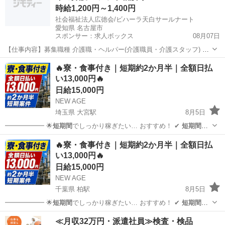
時給1,200円～1,400円
社会福祉法人広徳会/ビハーラ天白サールナート
愛知県 名古屋市
スポンサー：求人ボックス
08月07日
【仕事内容】募集職種 介護職・ヘルパー(介護職員・介護スタッフ) パ
ート・アルバイト 仕事内容 身体介護、食事介助、入浴介助、排泄介
アルバイト・パート
🔥寮・食事付き｜短期約2か月半｜全額日払
助、生活援助、リネン交換、レク企画・運営 給与・手当 <給与> 時給
い13,000円🔥
1,200〜1,400円 <手...
日給15,000円
NEW AGE
埼玉県 大宮駅
8月5日
━━━━━━ 🌟
短期間
でしっかり稼ぎたい… おすすめ！ ✔
短期間
で
しっかり稼ぎたい…
埼玉
さいたま市
大宮駅
軽作業
短期間
🔥寮・食事付き｜短期約2か月半｜全額日払
い13,000円🔥
日給15,000円
NEW AGE
千葉県 柏駅
8月5日
━━━━━━ 🌟
短期間
でしっかり稼ぎたい… おすすめ！ ✔
短期間
で
しっかり稼ぎたい…
千葉
柏市
柏駅
軽作業
短期間
≪月収32万円・派遣社員≫検査・検品