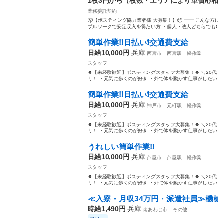
1枚3円から（枚数・エリアにより単価応
業務委託契約
📦【ポスティング協力業者様 大募集！】📦 ━━ こんな
ブルワークで安定収入を得たい方 ・個人・法人どちらでもOK！
簡単作業‼️日払い❗️交通費支給
日給10,000円
兵庫
西宮市
西宮駅
軽作業
スタッフ
🍀【未経験歓迎】ポスティングスタッフ大募集！🍀 ＼20代
リ！ ・元気に歩くのが好き ・外で体を動かす仕事がしたい 
簡単作業‼️日払い❗️交通費支給
日給10,000円
兵庫
神戸市
元町駅
軽作業
スタッフ
🍀【未経験歓迎】ポスティングスタッフ大募集！🍀 ＼20代
リ！ ・元気に歩くのが好き ・外で体を動かす仕事がしたい 
うれしい簡単作業‼
日給10,000円
兵庫
芦屋市
芦屋駅
軽作業
スタッフ
🍀【未経験歓迎】ポスティングスタッフ大募集！🍀 ＼20代
リ！ ・元気に歩くのが好き ・外で体を動かす仕事がしたい 
≪入寮・月収34万円・派遣社員≫機
時給1,490円
兵庫
南あわじ市
その他