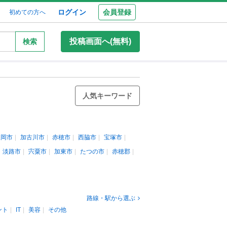
ログイン
会員登録
初めての方へ
投稿画面へ(無料)
検索
人気キーワード
豊岡市
加古川市
赤穂市
西脇市
宝塚市
淡路市
宍粟市
加東市
たつの市
赤穂郡
路線・駅から選ぶ
ント
IT
美容
その他