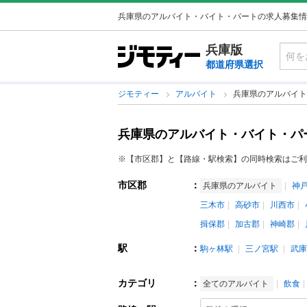
兵庫県のアルバイト・バイト・パートの求人募集情
兵庫版
都道府県選択
ジモティー
アルバイト
兵庫県のアルバイト
兵庫県のアルバイト・バイト・パ
※【市区郡】と【路線・駅検索】の同時検索はご利
市区郡
：
兵庫県のアルバイト
神
三木市
高砂市
川西市
揖保郡
加古郡
神崎郡
駅
：
駒ヶ林駅
三ノ宮駅
武庫
カテゴリ
：
全てのアルバイト
飲食