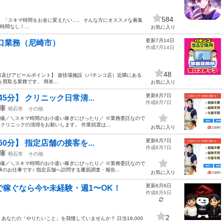
584
.」 「スキマ時間をお金に変えたい...」 そんな方にオススメな募集
時間なし！...
お気に入り
更新7月14日
窓口業務（尼崎市）
作成7月14日
48
仕事内容及びアピールポイント】 遊技場施設（パチンコ店）近隣にある
取る業務です。 簡単...
お気に入り
更新8月7日
5分】 クリニック日常清...
作成8月7日
庫
明石市
その他
完備／＼スキマ時間のお小遣い稼ぎにぴったり／ ※業務委託なので
クリニックの清掃をお願いします。 作業頻度は...
お気に入り
更新8月7日
0分】 指定店舗の接客を...
作成8月7日
庫
明石市
その他
完備／＼スキマ時間のお小遣い稼ぎにぴったり／ ※業務委託なので
のお仕事です♪ 指定店舗へ訪問する覆面調査・報告...
お気に入り
更新8月6日
で稼ぐなら今✨未経験・週1〜OK！
作成8月6日
2
あなたの「やりたいこと」を我慢していませんか？ 日当19,000