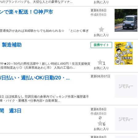
れのブランドバッグも、大切な人との豪華なディナ...
お気に入り
更新8月6日
ンで楽々配送！◎神戸市
作成8月6日
20代～50代活躍中／ ☆普通免許があれば未経験からでも始められる☆ 「とにかく稼ぎ
お気に入り
・製造補助
提携サイト
1
★20～50代の男性活躍中！嬉しい時給1,490円！生活支援物資
用制度あり◎《兵庫県南あわじ市》 人気の工場の...
お気に入り
更新08月07日
払い・週払いOK/日勤/20・...
と両立 ほぼ残業なし 空調完備の倉庫内でピッキング作業!<履歴書不
車・バイク・重機系 <仕事内容> 自動車製...
更新8月6日
間 週3日
作成8月6日
6
お気に入り
更新8月6日