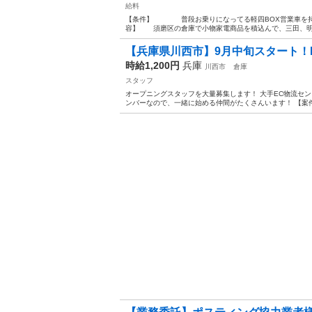
給料
【条件】 普段お乗りになってる軽四BOX営業車を持
容】 須磨区の倉庫で小物家電商品を積込んで、三田、明石
【兵庫県川西市】9月中旬スタート！E
時給1,200円
兵庫
川西市
倉庫
スタッフ
オープニングスタッフを大量募集します！ 大手EC物流セ
ンバーなので、一緒に始める仲間がたくさんいます！ 【案件No.0