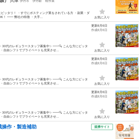
相談）
兵庫
伊丹市
伊丹駅
軽作業
方にピッタリ！ ・すでにポスティング業をされている方 ・副業・ダ
 ━━ 弊社の特徴 ・大手...
お気に入り
更新8月6日
作成8月6日
・30代のレギュラースタッフ募集中✨ ━━🔍 こんな方にピッタ
・自由シフトでプライベートも充実させ...
お気に入り
更新8月6日
作成8月6日
・30代のレギュラースタッフ募集中✨ ━━🔍 こんな方にピッタ
・自由シフトでプライベートも充実させ...
お気に入り
更新8月6日
作成8月6日
・30代のレギュラースタッフ募集中✨ ━━🔍 こんな方にピッタ
・自由シフトでプライベートも充実させ...
お気に入り
械操作・製造補助
提携サイト