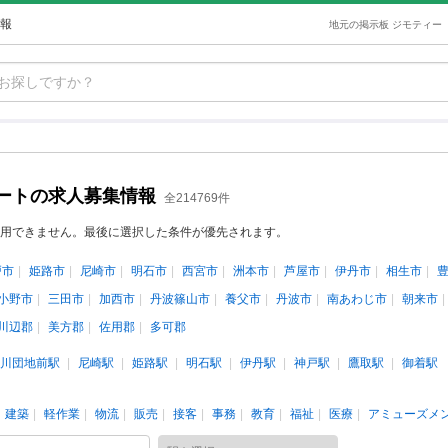
報
地元の掲示板 ジモティー
ートの求人募集情報
全214769件
用できません。最後に選択した条件が優先されます。
戸市
姫路市
尼崎市
明石市
西宮市
洲本市
芦屋市
伊丹市
相生市
小野市
三田市
加西市
丹波篠山市
養父市
丹波市
南あわじ市
朝来市
川辺郡
美方郡
佐用郡
多可郡
川団地前駅
尼崎駅
姫路駅
明石駅
伊丹駅
神戸駅
鷹取駅
御着駅
建築
軽作業
物流
販売
接客
事務
教育
福祉
医療
アミューズメ