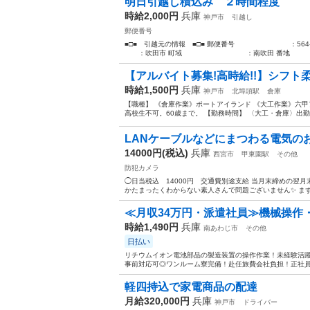
明日引越し積込み ２時間程度
時給2,000円
兵庫
神戸市
引越し
郵便番号
■□■ 引越元の情報 ■□■ 郵便番号 
：吹田市 町域 ：南吹田 番地 ：1
【アルバイト募集!高時給!!】シフ
時給1,500円
兵庫
神戸市
北埠頭駅
倉庫
【職種】 《倉庫作業》ポートアイランド 《大工作業》六甲
高校生不可。60歳まで。 【勤務時間】 〈大工・倉庫〉出勤日数上限
LANケーブルなどにまつわる電気のお
14000円(税込)
兵庫
西宮市
甲東園駅
その他
防犯カメラ
◯日当税込 14000円 交通費別途支給 当月末締めの翌月
かたまったくわからない素人さんで問題ございません✨️ まず
≪月収34万円・派遣社員≫機械操作
時給1,490円
兵庫
南あわじ市
その他
日払い
リチウムイオン電池部品の製造装置の操作作業！未経験活躍中
事前対応可◎ワンルーム寮完備！赴任旅費会社負担！正社員登
軽四持込で家電商品の配達
月給320,000円
兵庫
神戸市
ドライバー