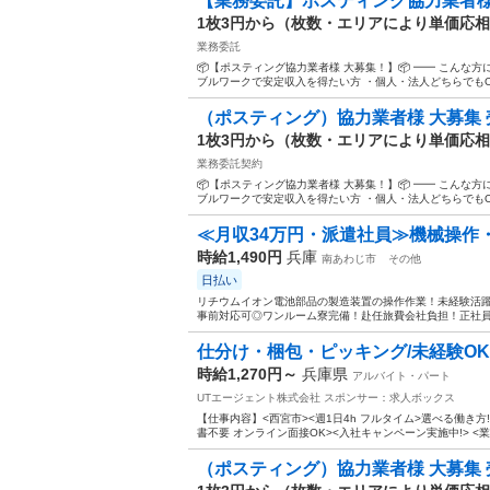
【業務委託】ポスティング協力業者様
1枚3円から（枚数・エリアにより単価応
業務委託
📦【ポスティング協力業者様 大募集！】📦 ━━ こんな
ブルワークで安定収入を得たい方 ・個人・法人どちらでもOK！
（ポスティング）協力業者様 大募集 
1枚3円から（枚数・エリアにより単価応
業務委託契約
📦【ポスティング協力業者様 大募集！】📦 ━━ こんな
ブルワークで安定収入を得たい方 ・個人・法人どちらでもOK！
≪月収34万円・派遣社員≫機械操作
時給1,490円
兵庫
南あわじ市
その他
日払い
リチウムイオン電池部品の製造装置の操作作業！未経験活躍中
事前対応可◎ワンルーム寮完備！赴任旅費会社負担！正社員登
仕分け・梱包・ピッキング/未経験OK/日
時給1,270円～
兵庫県
アルバイト・パート
UTエージェント株式会社
スポンサー：求人ボックス
【仕事内容】<西宮市><週1日4h フルタイム>選べる働き方
書不要 オンライン面接OK><入社キャンペーン実施中!> <業種
（ポスティング）協力業者様 大募集 