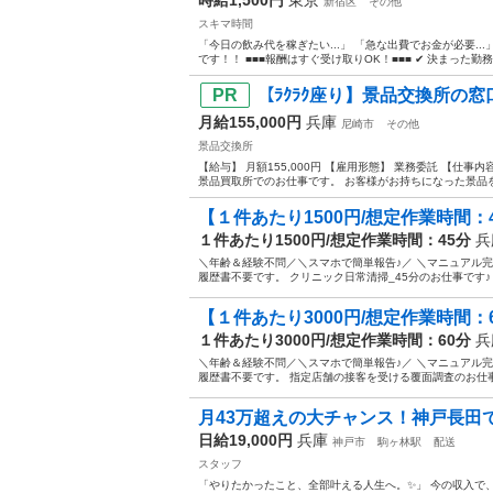
新宿区
その他
スキマ時間
「今日の飲み代を稼ぎたい...」 「急な出費でお金が必要..
です！！ ■■■報酬はすぐ受け取りOK！■■■ ✔ 決まった勤務
【ﾗｸﾗｸ座り】景品交換所の
月給155,000円
兵庫
尼崎市
その他
景品交換所
【給与】 月額155,000円 【雇用形態】 業務委託 【
景品買取所でのお仕事です。 お客様がお持ちになった景品を買
【１件あたり1500円/想定作業時間：4
１件あたり1500円/想定作業時間：45分
兵
＼年齢＆経験不問／＼スマホで簡単報告♪／ ＼マニュアル
履歴書不要です。 クリニック日常清掃_45分のお仕事です♪ 
【１件あたり3000円/想定作業時間：6
１件あたり3000円/想定作業時間：60分
兵
＼年齢＆経験不問／＼スマホで簡単報告♪／ ＼マニュアル
履歴書不要です。 指定店舗の接客を受ける覆面調査のお仕事
月43万超えの大チャンス！神戸長田
日給19,000円
兵庫
神戸市
駒ヶ林駅
配送
スタッフ
「やりたかったこと、全部叶える人生へ。✨」 今の収入で、