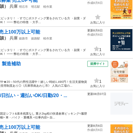
募集 売上UP可能
作成8月6日
相談）
兵庫
明石市
明石駅
軽作業
方にピッタリ！ ・すでにポスティング業をされている方 ・副業・ダ
 ━━ 弊社の特徴 ・大手...
お気に入り
更新8月6日
売上100万以上可能
作成8月6日
相談）
兵庫
姫路市
姫路駅
軽作業
1
方にピッタリ！ ・すでにポスティング業をされている方 ・副業・ダ
 ━━ 弊社の特徴 ・大手...
お気に入り
・製造補助
提携サイト
1
★20～50代の男性活躍中！嬉しい時給1,490円！生活支援物資
用制度あり◎《兵庫県南あわじ市》 人気の工場の...
お気に入り
更新08月07日
払い・週払いOK/日勤/20・...
!固定シフト&基本残業なし 重さ2kg程の快適倉庫ピッキング<履歴
> 車・バイク・重機系 <仕事内容> 自...
更新8月6日
売上100万以上可能
作成8月6日