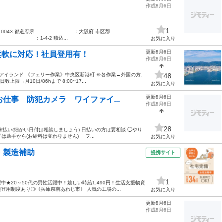
作成8月6日
1
：564-0043 都道府県 ：大阪府 市区郡
-4-2 積込...
お気に入り
更新8月6日
ト柔軟に対応！社員登用有！
作成8月6日
アイランド 《フェリー作業》中央区新港町 ※各作業→外国の方、
48
→月10日/86hまで 8:00~17...
お気に入り
更新8月6日
仕事 防犯カメラ ワイファイ...
作成8月6日
28
末払い(細かい日付は相談しましょう) 日払いの方は要相談 ◯やり
は助手から(お給料は変わりません) フ...
お気に入り
・製造補助
提携サイト
1
★20～50代の男性活躍中！嬉しい時給1,490円！生活支援物資
用制度あり◎《兵庫県南あわじ市》 人気の工場の...
お気に入り
更新8月6日
作成8月6日