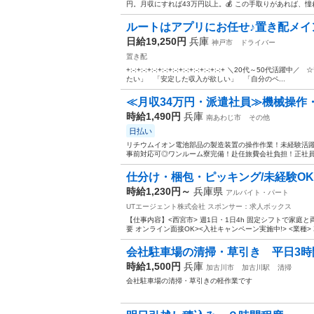
円。月収にすれば43万円以上。💰 この手取りがあれば、憧
ルートはアプリにお任せ♪置き配メイ
日給19,250円
兵庫
神戸市
ドライバー
置き配
+:-:+:-:+:-:+:-:+:-:+:-:+:-:+:-:+:-:+ ＼
たい」 「安定した収入が欲しい」 「自分のペ...
≪月収34万円・派遣社員≫機械操作
時給1,490円
兵庫
南あわじ市
その他
日払い
リチウムイオン電池部品の製造装置の操作作業！未経験活躍中
事前対応可◎ワンルーム寮完備！赴任旅費会社負担！正社員登
仕分け・梱包・ピッキング/未経験OK/日
時給1,230円～
兵庫県
アルバイト・パート
UTエージェント株式会社
スポンサー：求人ボックス
【仕事内容】<西宮市> 週1日・1日4h 固定シフトで家庭
要 オンライン面接OK><入社キャンペーン実施中!> <業種> 
会社駐車場の清掃・草引き 平日3時
時給1,500円
兵庫
加古川市
加古川駅
清掃
会社駐車場の清掃・草引きの軽作業です