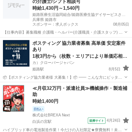
の介護士/シフト相談可
➖ 時給1,500円スタート...
時給1,430円～1,540円
姫路医療生活協同組合/姫路医療生協デイサービスさろお
兵庫県 姫路市
スポンサー：求人ボックス
08月05日
【仕事内容】募集職種 介護職・ヘルパー(介護職員・介護スタッフ) パ
ート・アルバイト 仕事内容 身体介護、食事介助、入浴介助、排泄介
アルバイト・パート
ポスティング 協力業者募集 高単価 安定案件
助、生活援助、送迎、レク企画・運営 給与・手当 <給与> 時給1,430〜
あり
1,540円 <基本給>...
1枚3円から（枚数・エリアにより単価応相談）
カ）クローバージャパン
姫路駅
8月5日
📦【ポスティング協力業者様 大募集！】📦 ━━ こんな方にピッタ
リ！ ・すでにポスティング業をされている方 ・副業・ダブルワークで
兵庫
姫路市
姫路駅
軽作業
業務委託契約
≪月収32万円・派遣社員≫機械操作・製造補
安定収入を得たい方 ・個人・法人どちらでもOK！ ━━ 弊社の特徴 ・
助
大手...
時給1,400円
日払い
株式会社BREXA Next
4月24日
提携サイト
白浜の宮駅
ハイブリッド車の電池製造作業！今だけの入社限定★寮費無料！未経