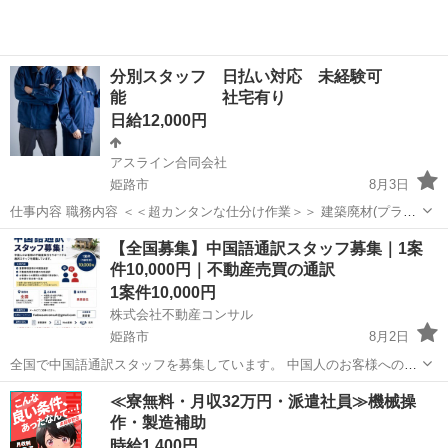
分別スタッフ 日払い対応 未経験可
能 社宅有り
日給12,000円
アスライン合同会社
姫路市
8月3日
仕事内容 職務内容 ＜＜超カンタンな仕分け作業＞＞ 建築廃材(プラス
チックや木くずなど) を取り扱います◎ 細かく分ける必要はありませ
兵庫
姫路市
仕分け
スタッフ
【全国募集】中国語通訳スタッフ募集｜1案
ん！ ＜＜チームワーク抜群！＞＞ 作業は3人1組で実施するので心強
件10,000円｜不動産売買の通訳
い！ 経験を活かせるや...
1案件10,000円
株式会社不動産コンサル
姫路市
8月2日
全国で中国語通訳スタッフを募集しています。 中国人のお客様への不
動産売買において、重要事項説明や売買契約時の中国語通訳をしてい
兵庫
姫路市
その他
スタッフ
≪寮無料・月収32万円・派遣社員≫機械操
ただくお仕事です。 仕事内容 ・重要事項説明の中国語通訳 ・不動産
作・製造補助
売買契約書の内容通訳 ・お...
時給1,400円