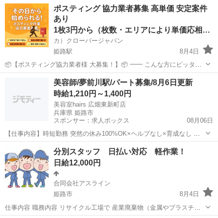
兵庫
姫路市
姫路駅
軽作業
業務委託契約
ポスティング 協力業者募集 高単価 安定案件
安定収入を得たい方 ・個人・法人どちらでもOK！ ━━ 弊社の特徴 ・
あり
大手...
1枚3円から（枚数・エリアにより単価応相談）
カ）クローバージャパン
姫路駅
8月4日
📦【ポスティング協力業者様 大募集！】📦 ━━ こんな方にピッタ
リ！ ・すでにポスティング業をされている方 ・副業・ダブルワークで
兵庫
姫路市
姫路駅
軽作業
業務委託契約
美容師/夢前川駅/パート募集/8月6日更新
安定収入を得たい方 ・個人・法人どちらでもOK！ ━━ 弊社の特徴 ・
時給1,210円～1,400円
大手...
美容室hairs 広畑東新町店
兵庫県 姫路市
スポンサー：求人ボックス
08月06日
【仕事内容】時短勤務 突然の休み100%OK×ヘルプなし×育成なし 施
術に専念できる美容室 <募集職種> 美容師 <仕事内容> 美容師本来の仕
アルバイト・パート
分別スタッフ 日払い対応 軽作業！
事だけに集中できる環境 <ヘルプなし・教育なしのマンツーマン> お
日給12,000円
客様一人ひとりと向き合...
合同会社アスライン
姫路市
8月4日
仕事内容 職務内容 リサイクル工場で 産業廃棄物（金属やプラスチッ
クなど）の 選別や仕分け作業をお任せします。 指示通りに、仕分ける