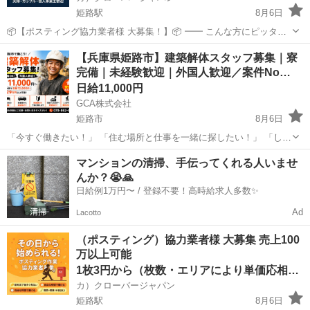
姫路駅
8月6日
📦【ポスティング協力業者様 大募集！】📦 ━━ こんな方にピッタ
リ！ ・すでにポスティング業をされている方 ・副業・ダブルワークで
兵庫
姫路市
姫路駅
軽作業
業務委託契約
【兵庫県姫路市】建築解体スタッフ募集｜寮
安定収入を得たい方 ・個人・法人どちらでもOK！ ━━ 弊社の特徴 ・
完備｜未経験歓迎｜外国人歓迎／案件No…
大手...
日給11,000円
GCA株式会社
姫路市
8月6日
「今すぐ働きたい！」 「住む場所と仕事を一緒に探したい！」 「しっ
かり稼ぎたい！」 そんなあなたの新しいスタートを応援します！ 【案
兵庫
姫路市
その他
スタッフ
マンションの清掃、手伝ってくれる人いませ
件No.006】 ■勤務地 兵庫県姫路市 JR神戸...
んか？😭🙏
日給例1万円〜 / 登録不要！高時給求人多数✨
Ad
Lacotto
（ポスティング）協力業者様 大募集 売上100
万以上可能
1枚3円から（枚数・エリアにより単価応相談）
カ）クローバージャパン
姫路駅
8月6日