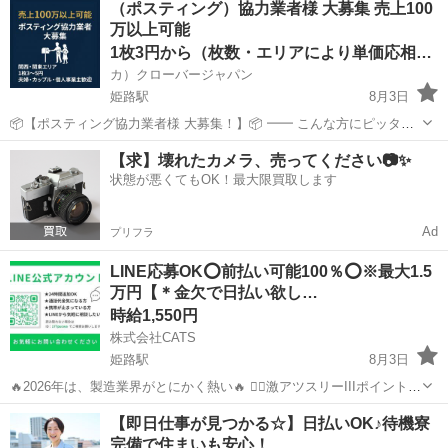
（ポスティング）協力業者様 大募集 売上100
装置のマシンオペレーター・検査 ・PC入力 ・機械操作材料投入・...
万以上可能
1枚3円から（枚数・エリアにより単価応相談）
カ）クローバージャパン
姫路駅
8月3日
📦【ポスティング協力業者様 大募集！】📦 ━━ こんな方にピッタ
リ！ ・すでにポスティング業をされている方 ・副業・ダブルワークで
兵庫
姫路市
姫路駅
軽作業
業務委託契約
【求】壊れたカメラ、売ってください📷✨
安定収入を得たい方 ・個人・法人どちらでもOK！ ━━ 弊社の特徴 ・
状態が悪くてもOK！最大限買取します
大手...
Ad
プリフラ
LINE応募OK⭕️前払い可能100％⭕️※最大1.5
万円【＊金欠で日払い欲し…
時給1,550円
株式会社CATS
姫路駅
8月3日
🔥2026年は、製造業界がとにかく熱い🔥 ❤️‍🔥激アツスリーIIIポイント
①時給単価が大幅アップ⤴️ 1,200円→1,700円 1,500円→2,150円 など
兵庫
姫路市
姫路駅
工場
個室
【即日仕事が見つかる☆】日払いOK♪待機寮
大幅に上がってます‼️ ②日払い、週払い...
完備で住まいも安心！