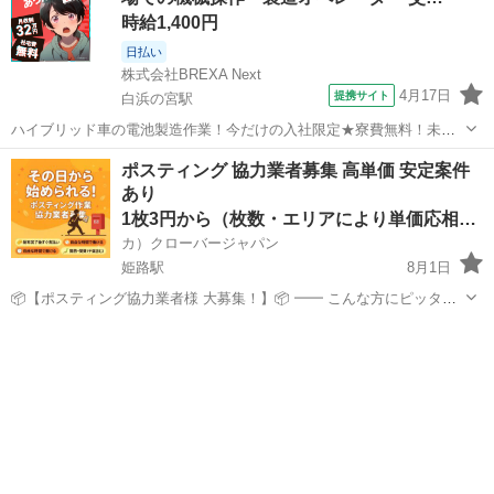
時給1,400円
日払い
株式会社BREXA Next
4月17日
提携サイト
白浜の宮駅
ハイブリッド車の電池製造作業！今だけの入社限定★寮費無料！未経
験活躍中★20～50代の男性活躍中！安定企業で長期で働きたい方オス
兵庫
姫路市
白浜の宮駅
その他
ポスティング 協力業者募集 高単価 安定案件
スメ！年間休日130日！正社員登用制度あり！マイカー通勤OK！ワン
あり
ルーム寮完備！《兵庫県姫路市》...
1枚3円から（枚数・エリアにより単価応相談）
カ）クローバージャパン
姫路駅
8月1日
📦【ポスティング協力業者様 大募集！】📦 ━━ こんな方にピッタ
リ！ ・すでにポスティング業をされている方 ・副業・ダブルワークで
兵庫
姫路市
姫路駅
軽作業
業務委託契約
安定収入を得たい方 ・個人・法人どちらでもOK！ ━━ 弊社の特徴 ・
大手...