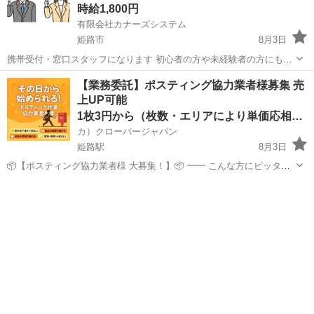
時給1,800円
有限会社カナーズシステム
姫路市
8月3日
携帯受付・窓口スタッフになります 初心者の方や未経験者の方にも簡
単な研修がありますので安心です ９割以上の方が未経験スタートです
兵庫
姫路市
携帯ショップ
スタッフ
【業務委託】ポスティング協力業者様募集 売
ので安心です 〇スマホ受付窓口 〇操作方法の案内・説明 〇各種手続
上UP可能
き（新規・変更・...
1枚3円から（枚数・エリアにより単価応相談）
カ）クローバージャパン
姫路駅
8月3日
📦【ポスティング協力業者様 大募集！】📦 ━━ こんな方にピッタ
リ！ ・すでにポスティング業をされている方 ・副業・ダブルワークで
兵庫
姫路市
姫路駅
軽作業
業務委託
安定収入を得たい方 ・個人・法人どちらでもOK！ ━━ 弊社の特徴 ・
大手...