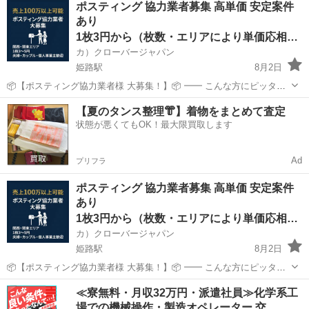
ポスティング 協力業者募集 高単価 安定案件
くらいまでの方が活躍中 勤務時間：8時00分〜17時00分 【即面接出来
あり
ます】 日払い対...
1枚3円から（枚数・エリアにより単価応相談）
カ）クローバージャパン
姫路駅
8月2日
📦【ポスティング協力業者様 大募集！】📦 ━━ こんな方にピッタ
リ！ ・すでにポスティング業をされている方 ・副業・ダブルワークで
兵庫
姫路市
姫路駅
軽作業
業務委託契約
【夏のタンス整理👘】着物をまとめて査定
安定収入を得たい方 ・個人・法人どちらでもOK！ ━━ 弊社の特徴 ・
状態が悪くてもOK！最大限買取します
大手...
Ad
プリフラ
ポスティング 協力業者募集 高単価 安定案件
あり
1枚3円から（枚数・エリアにより単価応相談）
カ）クローバージャパン
姫路駅
8月2日
📦【ポスティング協力業者様 大募集！】📦 ━━ こんな方にピッタ
リ！ ・すでにポスティング業をされている方 ・副業・ダブルワークで
兵庫
姫路市
姫路駅
軽作業
業務委託契約
≪寮無料・月収32万円・派遣社員≫化学系工
安定収入を得たい方 ・個人・法人どちらでもOK！ ━━ 弊社の特徴 ・
場での機械操作・製造オペレーター 交…
大手...