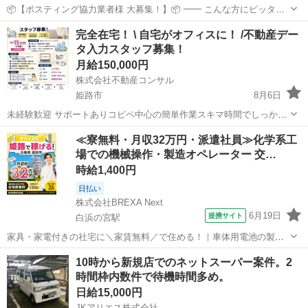
📦【ポスティング協力業者様 大募集！】📦 ━━ こんな方にピッタ
リ！ ・すでにポスティング業をされている方 ・副業・ダブルワークで
兵庫
姫路市
姫路駅
軽作業
業務委託契約
完全在宅！ \ 自宅がオフィスに！ /不動産デー
安定収入を得たい方 ・個人・法人どちらでもOK！ ━━ 弊社の特徴 ・
タ入力スタッフ募集！
大手...
月給150,000円
株式会社不動産コンサル
姫路市
8月6日
未経験歓迎 サポートありコピペ中心の簡単作業スキマ時間でしっかり
稼げる！ 中央左（報酬イメージ）月収15万円も可能！成果報酬制中 央
兵庫
姫路市
その他
スタッフ
≪寮無料・月収32万円・派遣社員≫化学系工
右（お仕事の概要）お仕事の概要：梅田エリアのワンルーム・1Kが中
場での機械操作・製造オペレーター 交…
心！ 📍 対象エリア：...
時給1,400円
日払い
株式会社BREXA Next
6月19日
提携サイト
白浜の宮駅
家具・家電付きの社宅に＼家賃無料／で住める！｜車体用電池の製造
｜未経験から月収例32万円♪｜さらに【年間休日130日】！ 人気の工場
兵庫
姫路市
白浜の宮駅
その他
10時から新規店でのネットスーパー案件。2
のお仕事 ◇車体用電池の製造◇ 機械の操作、部品のセッティング、検
時間枠内数件で待機時間多め。
査、清掃業務など。 ...
日給15,000円
JKアリエス株式会社