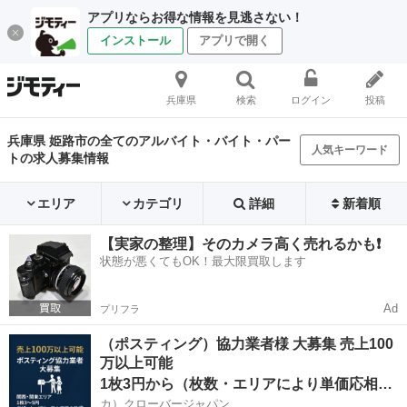
アプリならお得な情報を見逃さない！
インストール
アプリで開く
兵庫県
検索
ログイン
投稿
兵庫県 姫路市の全てのアルバイト・バイト・パー
人気キーワード
トの求人募集情報
エリア
カテゴリ
詳細
新着順
【実家の整理】そのカメラ高く売れるかも❗️
状態が悪くてもOK！最大限買取します
Ad
プリフラ
（ポスティング）協力業者様 大募集 売上100
万以上可能
1枚3円から（枚数・エリアにより単価応相談）
カ）クローバージャパン