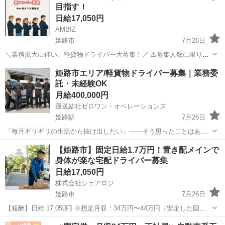
⽬指す！
日給17,050円
AMBIZ
姫路市
7月26日
＼業務拡大に伴い、軽貨物ドライバー大募集！／ ⚠️募集人数に限りが
ございます⚠️ 【勤務地】 姫路市三左衛門堀西の町67 --------------------
兵庫
姫路市
物流
貨物
姫路市エリア/軽貨物ドライバー募集｜業務委
【報酬】 日給:17,050円 ※稼働日数や担...
託・未経験OK
月給400,000円
運送結社ゼロワン・オペレーションズ
姫路駅
7月26日
「毎月ギリギリの生活から抜け出したい」——そう思ったことはあり
ませんか。 兵庫県姫路市エリアを中心に軽貨物配送ドライバーを募集
兵庫
姫路市
姫路駅
ドライバー
貨物
【姫路市】固定日給1.7万円！置き配メインで
しています。 ■仕事内容 軽自動車(軽貨物車両)を使用した宅配便・企
身体が楽な宅配ドライバー募集
業間配送業務です。姫...
日給17,050円
株式会社シェアロジ
姫路市
7月26日
【報酬】日給 17,050円 ※想定月収：34万円〜44万円（安定した固定
給） 【勤務地】兵庫県姫路市三左衛門堀（近隣エリア配送） ※直行直
兵庫
姫路市
ドライバー
置き配