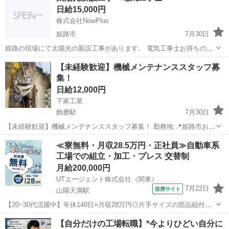
日給15,000円
大手...
株式会社NowPlus
姫路市
7月30日
姫路の現場にて太陽光の新設工事があります。 電気工事士お持ちの方
大募集しております。 お話だけでも大丈夫です！ ご連絡お待ちしてお
兵庫
姫路市
建築
太陽光
【未経験歓迎】機械メンテナンススタッフ募
ります。 松田 090-2020-2020
集！
日給12,000円
下家工業
飾磨駅
7月30日
【未経験歓迎】機械メンテナンススタッフ募集！ 勤務地 📍姫路市およ
び近郊の現場 勤務時間 ⏰ 8:00～17:00 ※現場により残業・夜勤あり
兵庫
姫路市
飾磨駅
その他
スタッフ
≪寮無料・月収28.5万円・正社員≫自動車系
給与 • 未経験：日給12,000円～ • 経験者：日給13000円～ ...
工場での組立・加工・プレス 交替制
月給200,000円
UTエージェント株式会社（関東）
7月22日
提携サイト
山陽天満駅
【20~30代活躍中】年休140日×月収28万円◎片手サイズの部品組付
け・検査など！社宅費全額補助！未経験OK♪《JFOM1C》 詳細情報 ★
兵庫
姫路市
山陽天満駅
その他
【自分だけの工場転職】*今よりひどい自分に
自動車電装部品の製造をお願いします♪ 有名大手メーカーでのお仕事