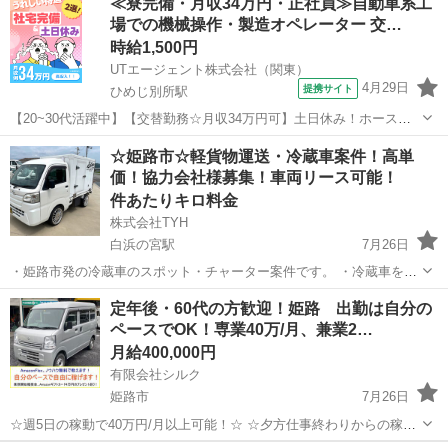
≪寮完備・月収34万円・正社員≫自動車系工
帰OK！ ＼「身体への負担」を理由に諦めていた方へ／ 「配送はきつ
場での機械操作・製造オペレーター 交…
い」...
時給1,500円
UTエージェント株式会社（関東）
4月29日
提携サイト
ひめじ別所駅
【20~30代活躍中】【交替勤務☆月収34万円可】土日休み！ホース製
造に関わるお仕事！未経験からしっかり稼げる☆《JYWO1C》 詳細情
兵庫
姫路市
ひめじ別所駅
その他
☆姫路市☆軽貨物運送・冷蔵車案件！高単
報 ＼自動車用ホース類工場で機械操作作業！／ ＜具体的には…＞ ◆
価！協力会社様募集！車両リース可能！
タッチパネルでの...
件あたりキロ料金
株式会社TYH
白浜の宮駅
7月26日
・姫路市発の冷蔵車のスポット・チャーター案件です。 ・冷蔵車をお
持ちでない業者様はリースも可能です。 ・個人の方で土曜日、日曜日
兵庫
姫路市
白浜の宮駅
配送
冷蔵車
定年後・60代の方歓迎！姫路 出勤は自分の
のみのアルバイトでも大丈夫です。 ・重たい荷物等は一切ありませ
ペースでOK！専業40万/月、兼業2…
ん。女性の方でも問題なく出来...
月給400,000円
有限会社シルク
姫路市
7月26日
☆週5日の稼動で40万円/月以上可能！☆ ☆夕方仕事終わりからの稼
働、休日の稼動で20万円/月以上可能！☆ ☆雇われない働き方、自由な