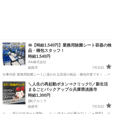
🧼【時給1,540円】業務用除菌シート容器の検
品・梱包スタッフ！
時給1,540円
Ark株式会社
姫路市
7月31日
仕事内容 業務用除菌シートに使われる容器の検品・梱包作業です！ 容
器にへこみ・汚れ・フタの閉まり不良がないか確認します！ 検品後は
兵庫
姫路市
工場
時給
＼人生の再起動ボタン⇒クリック!!／新生活
ラベルの向きや数量を確認し、箱詰めを行います！ 衛生用品に関わる
まるごとバックアップ☆兵庫県淡路市
ため、安定した需要...
時給1,300円
(株)アルミラ
姫路市
7月31日
☆…・安心のサポート体制・…☆ ◇ 住まいの心配ゼロ！ ◇ • 個室1R