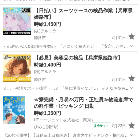
完全無料！ • 即日入寮OK！など ◇ 所持金ゼロでもスタートできる！
兵庫
姫路市
工場
完全無料
【日払い】スーツケースの検品作業【兵庫県
◇ • 食費・生活費のサポート • 移動費用...
姫路市】
時給1,450円
(株)アルミラ
姫路市
7月31日
＜✊日払いOK＆勤務帯多数✊＞ 「とにかく稼ぎたい」 「安定した生活
を送りたい」 そんな方にオススメ✨ 日払いOKだから すぐにお給料を
兵庫
姫路市
倉庫
時給
【必見】美容品の検品【兵庫県姫路市】
受け取ることができます。 寮や支援...
時給1,400円
(株)アルミラ
姫路市
7月31日
☆…・生活サポート抜群・…☆ 『住む場所がない…』 そんなお悩みを
お持ちの方必見！ アルミラが宿泊支援いたします♪ さらに、働いた分
兵庫
姫路市
倉庫
時給
≪寮完備・月収23万円・正社員≫物流倉庫で
のお金は 即GETできちゃうから< すぐにピンチを脱出で...
の軽作業・ピッキング 日勤
時給1,350円
UTエージェント株式会社（関東）
7月22日
提携サイト
ひめじ別所駅
【20代活躍中】【日勤＆土日祝休み】 倉庫内でピッキング・梱包な