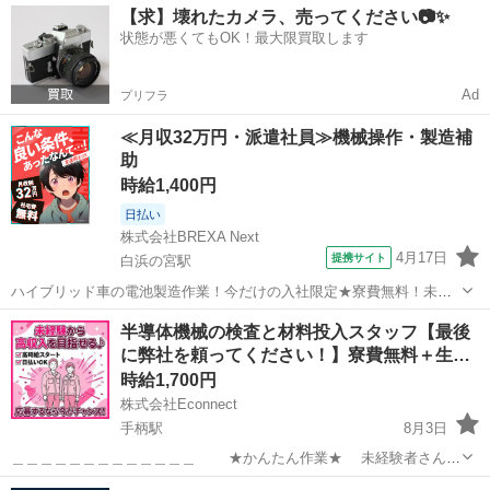
兵庫
姫路市
仕分け
スタッフ
【求】壊れたカメラ、売ってください📷✨
お仕事で 危険なことはありません！ 未経験の方、初めての方も スグ
状態が悪くてもOK！最大限買取します
に覚えられるシンプルな...
Ad
プリフラ
≪月収32万円・派遣社員≫機械操作・製造補
助
時給1,400円
日払い
株式会社BREXA Next
4月17日
提携サイト
白浜の宮駅
ハイブリッド車の電池製造作業！今だけの入社限定★寮費無料！未経
験活躍中★20～50代の男性活躍中！安定企業で長期で働きたい方オス
兵庫
姫路市
白浜の宮駅
その他
半導体機械の検査と材料投入スタッフ【最後
スメ！年間休日130日！正社員登用制度あり！マイカー通勤OK！ワン
に弊社を頼ってください！】寮費無料＋生…
ルーム寮完備！《兵庫県姫路市》...
時給1,700円
株式会社Econnect
手柄駅
8月3日
＿＿＿＿＿＿＿＿＿＿＿＿＿ ★かんたん作業★ 未経験者さんも
大歓迎 ＿＿＿＿＿＿＿＿＿＿＿＿＿ 約7割が未経験スタート！ 半導体
兵庫
姫路市
手柄駅
工場
スタッフ