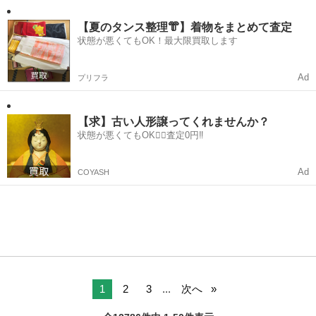
兵庫
姫路市
配送
Amazon
スタイルでの働き方を【Amazon Flex】で始めましょう！☆ 個人事業
主とし...
【夏のタンス整理👘】着物をまとめて査定
状態が悪くてもOK！最大限買取します
Ad
プリフラ
【求】古い人形譲ってくれませんか？
状態が悪くてもOK🙆‍♀️査定0円‼️
Ad
COYASH
1
2
3
...
次へ