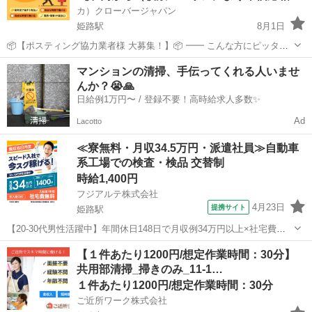
カ）クローバージャパン
姫路駅
8月1日
📦【ポスティング協力業者様 大募集！】📦 ━━ こんな方にピッタ
リ！ ・すでにポスティング業をされている方 ・副業・ダブルワークで
兵庫
姫路市
姫路駅
軽作業
業務委託
マンションの清掃、手伝ってくれる人いませ
安定収入を得たい方 ・個人・法人どちらでもOK！ ━━ 弊社の特徴 ・
んか？😭🙏
大手...
日給例1万円〜 / 登録不要！高時給求人多数✨
Ad
Lacotto
≪寮無料・月収34.5万円・派遣社員≫自動車
系工場での検査・検品 交替制
時給1,400円
フジアルテ株式会社
4月23日
提携サイト
姫路駅
【20-30代男性活躍中】年間休日148日で月収例34万円以上×社宅費無
料/残業多めでしっかり稼げる！/電気自動車部品の機械オペレーター/
兵庫
姫路市
姫路駅
その他
【１件あたり1200円/想定作業時間：30分】
即赴任OK<<HJ-18135-03-JP>> 仕事概要・詳細 【仕事概要】 自動
共用部清掃_掃きのみ_11-1…
車...
１件あたり1200円/想定作業時間：30分
ご近所ワーク株式会社