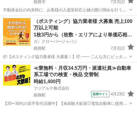
姫路市
7月31日
不動産会社の内見時に、お客様の入退室対応と鍵の開け閉めを行うお
仕事です。 営業や契約、物件説明は一切ありません。 募集地域 * 東京
兵庫
姫路市
その他
スタッフ
（ポスティング）協力業者様 大募集 売上100
都 * 名古屋市 * 大阪市 報酬 1回 3,000円（交通費込み） １日２件目5...
万以上可能
1枚3円から（枚数・エリアにより単価応相談）
カ）クローバージャパン
姫路駅
7月31日
📦【ポスティング協力業者様 大募集！】📦 ━━ こんな方にピッタ
リ！ ・すでにポスティング業をされている方 ・副業・ダブルワークで
兵庫
姫路市
姫路駅
軽作業
業務委託契約
≪寮無料・月収34.5万円・派遣社員≫自動車
安定収入を得たい方 ・個人・法人どちらでもOK！ ━━ 弊社の特徴 ・
系工場での検査・検品 交替制
大手...
時給1,400円
フジアルテ株式会社
4月23日
提携サイト
姫路駅
【20〜30代の若手世代活躍中】【未経験大歓迎◎電気自動車に使用さ
れる部品の機械製造・組付け】期間限定時給1400円/2交替/兵庫県姫路
兵庫
姫路市
姫路駅
その他
市千代田町/4勤2休のシフト制/即入寮OK/1年間寮費無料/最短当日内定
OK！ <<HJ...