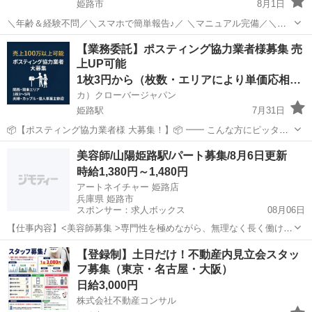
姫路市
8月1日
＼年齢＆経験不問／＼スマホで簡単報告♪／ ＼マニュアル完備／＼ス
キマ時間のお小遣い稼ぎにぴったり／ ※業務委託なので履歴書不要で
兵庫
姫路市
その他
【業務委託】ポスティング協力業者様募集 売
す。 共用部清掃_掃きのみ_11-15世帯のお仕事です♪ 集合住宅（11～
上UP可能
15世帯）共用部清...
1枚3円から（枚数・エリアにより単価応相談）
カ）クローバージャパン
姫路駅
7月31日
📦【ポスティング協力業者様 大募集！】📦 ━━ こんな方にピッタ
リ！ ・すでにポスティング業をされている方 ・副業・ダブルワークで
兵庫
姫路市
姫路駅
軽作業
業務委託
美容師/山陽姫路駅/パート募集/8月6日更新
安定収入を得たい方 ・個人・法人どちらでもOK！ ━━ 弊社の特徴 ・
時給1,380円～1,480円
大手...
アートネイチャー 姫路店
兵庫県 姫路市
スポンサー：求人ボックス
08月06日
【仕事内容】<美容師募集 >専門性を極めながら、無理なく長く働け
る!カジュアル面談実施中 <募集職種> 美容師 <仕事内容> ・カット、
アルバイト・パート
【登録制】土日だけ！不動産内見立会スタッ
カラー等の美容師技術の提供 レディースサロン下記店舗で地毛メニュ
フ募集（東京・名古屋・大阪）
ーのみの働き方もあります。<ノ...
日給3,000円
株式会社不動産コンサル