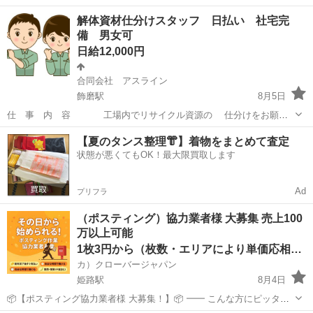
験活躍中★20～50代の男性活躍中！安定企業で長期で働きたい方オス
兵庫
姫路市
白浜の宮駅
その他
解体資材仕分けスタッフ 日払い 社宅完
スメ！年間休日130日！正社員登用制度あり！マイカー通勤OK！ワン
備 男女可
ルーム寮完備！《兵庫県姫路市》...
日給12,000円
合同会社 アスライン
飾磨駅
8月5日
仕 事 内 容 工場内でリサイクル資源の 仕分けをお願い
します 袋やコンテナに入っている 資源を仕分けをして、その
兵庫
姫路市
飾磨駅
仕分け
スタッフ
【夏のタンス整理👘】着物をまとめて査定
後 既定の場所に運んで下さい 特別なスキルや経験は必要なく
状態が悪くてもOK！最大限買取します
未経験からスタートでき...
Ad
プリフラ
（ポスティング）協力業者様 大募集 売上100
万以上可能
1枚3円から（枚数・エリアにより単価応相談）
カ）クローバージャパン
姫路駅
8月4日
📦【ポスティング協力業者様 大募集！】📦 ━━ こんな方にピッタ
リ！ ・すでにポスティング業をされている方 ・副業・ダブルワークで