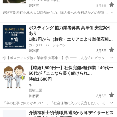
姫路市
8月5日
姫路市別所町小林の大型店舗からの、購入者への食料品などの配達に
なります。 新規立ち上げの為、待機時間や、休憩時間も多く取れると
兵庫
姫路市
ドライバー
ネットスーパー
思います。 朝10時に入って、10時〜12時。12時〜14時。14時〜16
ポスティング 協力業者募集 高単価 安定案件
時。16時〜18時。...
あり
1枚3円から（枚数・エリアにより単価応相談）
カ）クローバージャパン
姫路駅
8月5日
📦【ポスティング協力業者様 大募集！】📦 ━━ こんな方にピッタ
リ！ ・すでにポスティング業をされている方 ・副業・ダブルワークで
兵庫
姫路市
姫路駅
軽作業
業務委託契約
【時給1,500円〜】社保完備×軽作業！40代〜
安定収入を得たい方 ・個人・法人どちらでもOK！ ━━ 弊社の特徴 ・
60代が「ここなら長く続けられ…
大手...
時給1,600円
夏樹工業
飾磨駅
8月5日
「今の仕事は体力がキツい…」「社会保険に入って安定したい」 そん
な悩みをお持ちの方、一度お話ししませんか？ ここは社長の意向で、
兵庫
姫路市
飾磨駅
軽作業
給料
介護福祉士/介護職員/週3から可/デイサービス
働く方の将来を考えた【社会保険完備】の現場です。 ★ここがイイ★