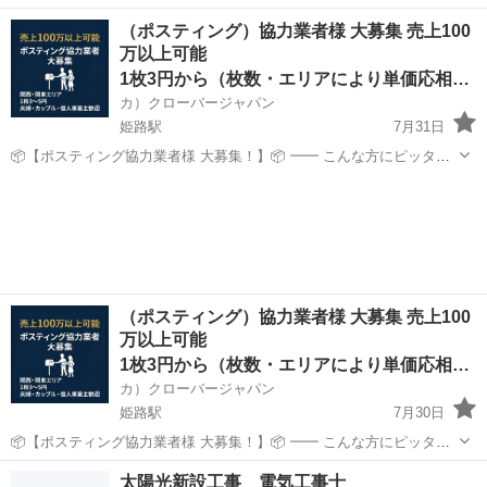
ど！未経験OK◎GWなどの長期休暇あり♪《Jawk1C》 詳細情報 ☆☆
兵庫
姫路市
ひめじ別所駅
その他
（ポスティング）協力業者様 大募集 売上100
倉庫内でホース製品のピッキング・検品・梱包☆☆ ★未経験OK♪ 丁
万以上可能
寧な研修で安心の...
1枚3円から（枚数・エリアにより単価応相談）
カ）クローバージャパン
姫路駅
7月31日
📦【ポスティング協力業者様 大募集！】📦 ━━ こんな方にピッタ
リ！ ・すでにポスティング業をされている方 ・副業・ダブルワークで
兵庫
姫路市
姫路駅
軽作業
業務委託契約
安定収入を得たい方 ・個人・法人どちらでもOK！ ━━ 弊社の特徴 ・
大手...
（ポスティング）協力業者様 大募集 売上100
万以上可能
1枚3円から（枚数・エリアにより単価応相談）
カ）クローバージャパン
姫路駅
7月30日
📦【ポスティング協力業者様 大募集！】📦 ━━ こんな方にピッタ
リ！ ・すでにポスティング業をされている方 ・副業・ダブルワークで
兵庫
姫路市
姫路駅
軽作業
業務委託契約
太陽光新設工事 電気工事士
安定収入を得たい方 ・個人・法人どちらでもOK！ ━━ 弊社の特徴 ・