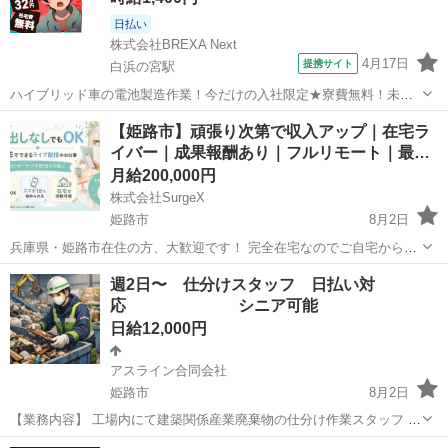
日払い
株式会社BREXA Next
4月17日
提携サイト
白浜の宮駅
ハイブリッド車の電池製造作業！今だけの入社限定★寮費無料！未経
験活躍中★20～50代の男性活躍中！安定企業で長期で働きたい方オス
兵庫
姫路市
白浜の宮駅
その他
【姫路市】頑張り次第で収入アップ｜在宅ラ
スメ！年間休日130日！正社員登用制度あり！マイカー通勤OK！ワン
イバー｜成果報酬あり｜フルリモート｜最…
ルーム寮完備！《兵庫県姫路市》...
月給200,000円
株式会社SurgeX
姫路市
8月2日
兵庫県・姫路市在住の方、大歓迎です！ 完全在宅なのでご自宅から応
募いただけます。 配信の頑張りをそのまま収入に反映できる、成果報
兵庫
姫路市
その他
ライバー
週2日〜 仕分けスタッフ 日払い対
酬ありの在宅ライバー求人です。 収入を伸ばすコツは専属マネージャ
応 シニア可能
ーが個別にアドバイ...
日給12,000円
アスライン合同会社
姫路市
8月2日
【業務内容】 工場内にて建築関係産業廃棄物の仕分け作業スタッフ 商
品 ：建築関係産業廃棄物 働く場所：工場内 年齢層 ：20～70歳
兵庫
姫路市
仕分け
スタッフ