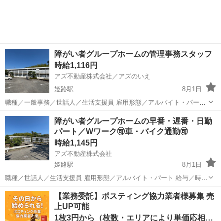
障がい者グループホームの管理事務スタッフ
時給1,116円
アズ不動産株式会社／アズのいえ
姫路駅
8月1日
職種／一般事務／世話人／生活支援員 雇用形態／アルバイト・パート
給与／時給 1,116円〜 勤務時間 (1)07:30〜14:00 (2)13:00〜19:30
兵庫
姫路市
姫路駅
一般事務
スタッフ
障がい者グループホームの早番・遅番・日勤
(3)10:00〜16:30 ＊1日2時間〜、週2日〜...
パート／Wワーク🉑車・バイク通勤🉑
時給1,145円
アズ不動産株式会社
姫路駅
8月1日
職種／世話人／生活支援員 雇用形態／アルバイト・パート 給与／時給
1,145円〜1,431円 勤務時間 (1)07:30〜10:00（早番）時給1145円
兵庫
姫路市
姫路駅
その他
スタッフ
【業務委託】ポスティング協力業者様募集 売
(2)17:00〜20:00（遅番）時給1145円 (3)07...
上UP可能
1枚3円から（枚数・エリアにより単価応相談）