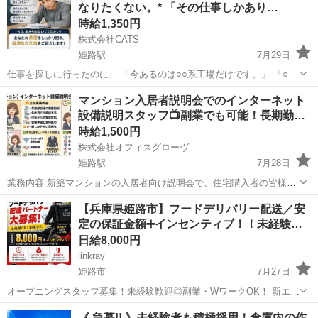
なりたくない。* 「その仕事しかあり…
です！ メーカ...
時給1,350円
株式会社CATS
姫路駅
7月29日
仕事を探しに行ったのに、 「今あるのは○○系工場だけです。」 「○○
工場しか紹介できません。」 「希望とは違いますが、どうします
兵庫
姫路市
姫路駅
工場
自動車
マンション入居者説明会でのインターネット
か？」 そんな経験はありませんか？ ━━━━━━━━━━━━ ...
設備説明スタッフ📺副業でも可能！長期勤…
時給1,500円
株式会社オフィスグローヴ
姫路駅
7月28日
業務内容 新築マンションの入居者向け説明会で、住宅購入者の皆様に
インターネット設備について分かりやすくご説明していただくお仕事
兵庫
姫路市
姫路駅
接客
スタッフ
【兵庫県姫路市】フードデリバリー配送／安
です。入居前の大切な時期に、新しい住環境での快適なインターネッ
定の保証金額➕インセンティブ！！未経験…
トをサポートする重要な役割を担っ...
日給8,000円
linkray
姫路市
7月27日
オープニングスタッフ募集！未経験歓迎◎副業・WワークOK！ 新エリ
アオープンにつき、配送スタッフを募集します！ アプリで注文された
兵庫
姫路市
ドライバー
スタッフ
《 急募!! 》未経験者も積極採用！倉庫内の作