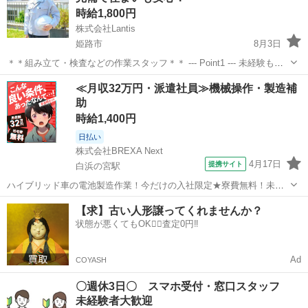
時給1,800円
株式会社Lantis
姫路市
8月3日
＊＊組み立て・検査などの作業スタッフ＊＊ --- Point1 --- 未経験も就
業OK！ 工場未経験でもご安心ください！！ 先輩スタッフがイチから
兵庫
姫路市
工場
スタッフ
≪月収32万円・派遣社員≫機械操作・製造補
丁寧にサポート！ 未経験からスタートした方も多数活躍しています
助
☆...
時給1,400円
日払い
株式会社BREXA Next
4月17日
提携サイト
白浜の宮駅
ハイブリッド車の電池製造作業！今だけの入社限定★寮費無料！未経
験活躍中★20～50代の男性活躍中！安定企業で長期で働きたい方オス
兵庫
姫路市
白浜の宮駅
その他
【求】古い人形譲ってくれませんか？
スメ！年間休日130日！正社員登用制度あり！マイカー通勤OK！ワン
状態が悪くてもOK🙆‍♀️査定0円‼️
ルーム寮完備！《兵庫県姫路市》...
Ad
COYASH
〇週休3日〇 スマホ受付・窓口スタッフ
未経験者大歓迎