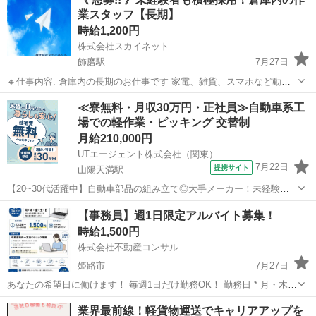
飲食店の商品を受け取り、お客様へお届けするシンプルなお仕事で
業スタッフ【長期】
す。 【仕事内容...
時給1,200円
株式会社スカイネット
飾磨駅
7月27日
🔸仕事内容: 倉庫内の長期のお仕事です 家電、雑貨、スマホなど動作
チェック、商品の仕分け、コンテナへの積込作業に携わっていただき
兵庫
姫路市
飾磨駅
仕分け
スタッフ
≪寮無料・月収30万円・正社員≫自動車系工
ます 🔸給与: 時給1200円＋交通費（月額15000円まで支給可） 🔸アピ
場での軽作業・ピッキング 交替制
ー...
月給210,000円
UTエージェント株式会社（関東）
7月22日
提携サイト
山陽天満駅
【20~30代活躍中】自動車部品の組み立て◎大手メーカー！未経験歓
迎&！月収30万円可！無料送迎あり【社宅費全額補助】《JFOK1C》
兵庫
姫路市
山陽天満駅
その他
【事務員】週1日限定アルバイト募集！
詳細情報 ★自動車電装部品の製造をお願いします♪ 片手サイズの製品
時給1,500円
がメイン！ ＜具...
株式会社不動産コンサル
姫路市
7月27日
あなたの希望日に働けます！ 毎週1日だけ勤務OK！ 勤務日 * 月・木・
金・土・日の中から希望日 * 毎週違う曜日でもOK！ 勤務時間 * 13:00
兵庫
姫路市
一般事務
事務員
業界最前線！軽貨物運送でキャリアアップを
～ * 1日1～4時間程度 時給 1,500円（交通費込み） ...