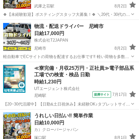
武庫之荘駅
8月2日
🍀【未経験歓迎】ポスティングスタッフ大募集！🍀 ＼20代・30代のレ
ギュラースタッフ募集中✨ ━━🔍 こんな方にピッタリ！ ・元気に歩く
兵庫
尼崎市
武庫之荘駅
軽作業
スタッフ
物流・配送ドライバー 尼崎市
のが好き ・外で体を動かす仕事がしたい ・自由シフトでプライベート
日給17,000円
も充実させ...
株式会社T2JAPAN
尼崎市
8月2日
軽自動車でECサイトの荷物を配達するお仕事です‼︎ 軽い荷物を多数取
り扱いとなります。 （配達物はホームセンターの商品やトイレットペ
兵庫
尼崎市
ドライバー
荷物
≪寮完備・月収25万円・正社員≫電子部品系
ーパーや衣類など。） ーーーーーーーーーーーーーーーーーーーーー
工場での検査・検品 日勤
ーーーーーーーー ...
時給1,230円
UTエージェント株式会社
7月17日
提携サイト
尼崎駅
【20~30代活躍中】【日勤&土日祝休み】未経験OK♪タブレットサイ
ズ！電子部品の機械オペレーター・検査◎駅チカ！《JBDO1C》 詳細
兵庫
尼崎市
尼崎駅
その他
うれしい日払い‼ 簡単作業
情報 ＼ETC等の車載機器に使われる電子部品の基盤作り！／ ☆未経験
日給10,000円
OK！ 丁寧な...
カ）クローバージャパン
塚口駅
8月1日