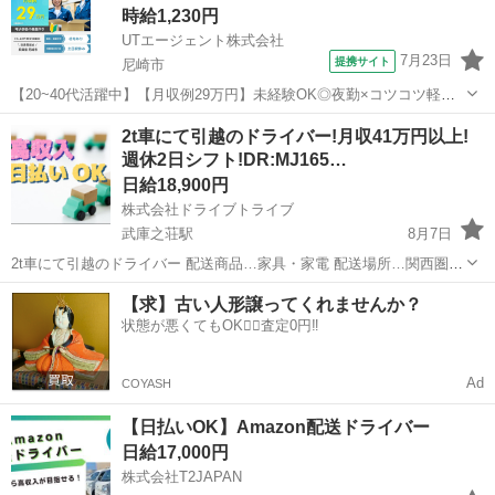
時給1,230円
UTエージェント株式会社
7月23日
提携サイト
尼崎市
【20~40代活躍中】【月収例29万円】未経験OK◎夜勤×コツコツ軽作
業☆車載用電子部品の機械OP・検査！土日祝休《JSOZ1C》 詳細情報
兵庫
尼崎市
その他
2t車にて引越のドライバー!月収41万円以上!
☆★カーナビなどに使われる電子部品の基盤作り！★☆ ＜具体的に
週休2日シフト!DR:MJ165…
は…＞ ◆自動は...
日給18,900円
株式会社ドライブトライブ
武庫之荘駅
8月7日
2t車にて引越のドライバー 配送商品…家具・家電 配送場所…関西圏・
営業所周辺 配送件数…午前1現場・午後1現場 基本２件 手摘手卸…あ
兵庫
尼崎市
武庫之荘駅
ドライバー
引越
【求】古い人形譲ってくれませんか？
り 勤務時間…7:00～18:00 ※2時間残業含む(多少前後あり) 平均年...
状態が悪くてもOK🙆‍♀️査定0円‼️
Ad
COYASH
【日払いOK】Amazon配送ドライバー
日給17,000円
株式会社T2JAPAN