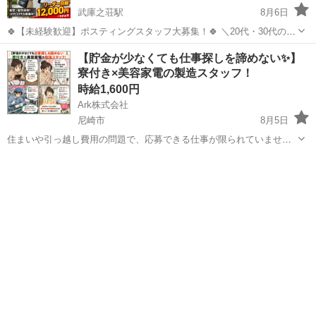
武庫之荘駅
8月6日
🍀【未経験歓迎】ポスティングスタッフ大募集！🍀 ＼20代・30代のレ
ギュラースタッフ募集中✨ ━━🔍 こんな方にピッタリ！ ・元気に歩く
兵庫
尼崎市
武庫之荘駅
軽作業
スタッフ
【貯金が少なくても仕事探しを諦めない✨】
のが好き ・外で体を動かす仕事がしたい ・自由シフトでプライベート
寮付き×美容家電の製造スタッフ！
も充実させ...
時給1,600円
Ark株式会社
尼崎市
8月5日
住まいや引っ越し費用の問題で、応募できる仕事が限られていません
か？ 家具・家電付き寮、赴任費支給、前払い制度などを利用しなが
兵庫
尼崎市
工場
スタッフ
ら、新生活を始められる案件があります。 今回お任せするのは、ヘア
ドライヤー・ヘアアイロン...