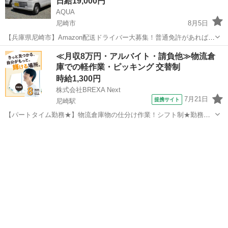
日給19,000円
AQUA
尼崎市
8月5日
【兵庫県尼崎市】Amazon配送ドライバー大募集！普通免許があれば
【未経験OK】！♪「週休2日」でプライベートも充実☆希望月収相談
兵庫
尼崎市
ドライバー
Amazon
≪月収8万円・アルバイト・請負他≫物流倉
OK！直行直帰可能！車両レンタルあり！印鑑・履歴書・免許証をご持
庫での軽作業・ピッキング 交替制
参の上、面接へGO！★独立支援...
時給1,300円
株式会社BREXA Next
7月21日
提携サイト
尼崎駅
【パートタイム勤務★】物流倉庫物の仕分け作業！シフト制★勤務時
間など柔軟に対応できます◎20～40代の男女活躍中！正社員登用あ
兵庫
尼崎市
尼崎駅
その他
り！残業少なめ！《兵庫県尼崎市》 人気の工場のお仕事 ◇物流倉庫物
の仕分け作業◇ ・物流倉庫に...