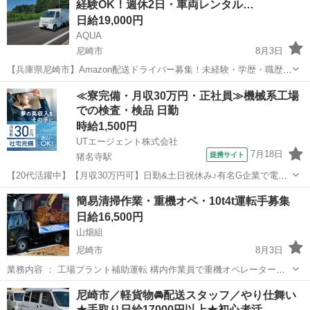
経験OK！週休2日・車両レンタル…
♪ ...
日給19,000円
AQUA
尼崎市
8月3日
【兵庫県尼崎市】Amazon配送ドライバー募集！未経験・学歴・職歴不
問！普通免許があればOK！☆初心者教育充実☆車輌レンタル・直行直
兵庫
尼崎市
ドライバー
Amazon
≪寮完備・月収30万円・正社員≫機械系工場
帰も可能でプライベートとの両立も◎！【週休2日】でしっかり稼げ
での検査・検品 日勤
る！面接時に希望月収・稼働日時...
時給1,500円
UTエージェント株式会社
7月18日
提携サイト
猪名寺駅
【20代活躍中】【月収30万円可】日勤&土日祝休み♪有名G企業で電子
機器部品の検査など◎駅チカ徒歩7分！《JCGY1-PC》 詳細情報 ＼電
兵庫
尼崎市
猪名寺駅
その他
簡易清掃作業・重機オペ・10t4t運転手募集
子機器部品の目視検査・梱包作業／ 電子機器部品をメッキ加工、塗装
日給16,500円
作業している工場...
山畑組
尼崎市
8月3日
業務内容 ： 工場プラント補助運転 構内作業員で重機オペレーター・
車両運転手 （10t.4t.散水車）・フォーリフト・手元作業等のお仕事で
兵庫
尼崎市
その他
重機
尼崎市／軽貨物🚘配送スタッフ／やり仕舞い
す。 【主な仕事内容】 • 油圧ショベル、ホイルローダーにて10t車等に
★手取り日給17000円以上★初心者活…