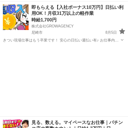
間など柔軟に対応できます◎20～40代の男女活躍中！正社員登用あ
兵庫
尼崎市
尼崎駅
その他
即もらえる【入社ボーナス10万円】日払い利
り！残業少なめ！《兵庫県尼崎市》 人気の工場のお仕事 ◇物流倉庫物
用OK！月収31万以上の軽作業
の仕分け作業◇ ・物流倉庫に...
時給1,700円
株式会社GROWAGENCY
尼崎市
8月5日
きつい現場仕事はもう卒業です！ 安心の日払い週払い有♪ お仕事内容
は5日～1週間あればマスターできちゃう簡単な内容！ 小さい部品を取
兵庫
尼崎市
工場
時給
り付け 部品をピッキング 充実の研修制度もあるので未経験でもすぐ
お...
見る、数える。マイペースなお仕事｜パチン