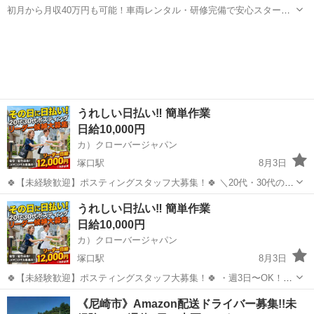
初月から月収40万円も可能！車両レンタル・研修完備で安心スター
ト！ 未経験OK🙆‍♂️安心サポート充実◎ 💡おすすめポイント ✅ 未経験
兵庫
尼崎市
ドライバー
手数料
からスタートOK！ ✅ 車リースあり＆持ち込み歓迎 ✅ 日払い・週払
い...
うれしい日払い‼ 簡単作業
日給10,000円
カ）クローバージャパン
塚口駅
8月3日
🍀【未経験歓迎】ポスティングスタッフ大募集！🍀 ＼20代・30代のレ
ギュラースタッフ募集中✨ ━━🔍 こんな方にピッタリ！ ・元気に歩く
兵庫
尼崎市
塚口駅
軽作業
スタッフ
うれしい日払い‼ 簡単作業
のが好き ・外で体を動かす仕事がしたい ・自由シフトでプライベート
日給10,000円
も充実させ...
カ）クローバージャパン
塚口駅
8月3日
🍀【未経験歓迎】ポスティングスタッフ大募集！🍀 ・週3日〜OK！レ
ギュラー勤務大歓迎 ・日給10,000円スタート（普通免許あり最大
兵庫
尼崎市
塚口駅
軽作業
スタッフ
《尼崎市》Amazon配送ドライバー募集!!未
12,000円） ・交通費全額支給・日払い可 以下の情報をお気軽にどうぞ