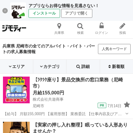
アプリならお得な情報を見逃さない！
インストール
アプリで開く
兵庫県
検索
ログイン
投稿
兵庫県 尼崎市の全てのアルバイト・バイト・パー
人気キーワード
トの求人募集情報
エリア
カテゴリ
詳細
新着順
【ﾗｸﾗｸ座り】景品交換所の窓口業務（尼崎
市）
月給155,000円
株式会社共遊商事
尼崎市
7月14日
【給与】 月額155,000円 【雇用形態】 業務委託 【仕事内容及びアピ
ールポイント】 遊技場施設（パチンコ店）近隣にある景品買取所での
兵庫
尼崎市
その他
景品交換所
【実家の押し入れ整理】眠っている人形あり
お仕事です。 お客様がお持ちになった景品を買取る業務です。 簡単...
ませんか？