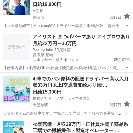
日給19,000円
AQUA
尼崎市
8月7日
【兵庫県尼崎市】Amazon配送ドライバー募集！未経験OK！普通免許
があれば誰でもスタート可能☆彡 「稼げる」環境で、あなたの頑張り
兵庫
尼崎市
ドライバー
Amazon
アイリスト まつげパーマあり アイブロウあり
を応援します！【週休2日制】でプライベートも充実♪直行直帰OK！車
月給22万円～30万円
両レンタル制度もあり...
Beauty labo JR尼崎店
兵庫県 尼崎市
スポンサー：求人ボックス
05月07日
【仕事内容】
<未経験OK><社会保険完備><有給休暇あり><まつ毛パ
ーマ専任もOK>しっかりした研修体制あるので未経験の方も安心!長く
正社員 / アルバイト・パート
4t車でのパン原料の配送ドライバー!高収入月
働けるサロン「Beauty labo JR尼崎店(ビューティーラボジェイアール
収33万円以上!交通費支給あり!研…
アマ...
日給15,300円
株式会社ドライブトライブ事業部
出屋敷駅
8月7日
＼フルタイムのお仕事です。本職として専念してくれる方を募集しま
す。／ 4t車でのパン原料の配送ドライバー 配送商品・・・マーガリ
兵庫
尼崎市
出屋敷駅
ドライバー
製パン
≪寮完備・月収29万円・正社員≫電子部品系
ン、ホイップなどのパン原料 配送場所・・・兵庫・大阪・京都中心の
工場での機械操作・製造オペレーター …
製パン工場 配送件数...