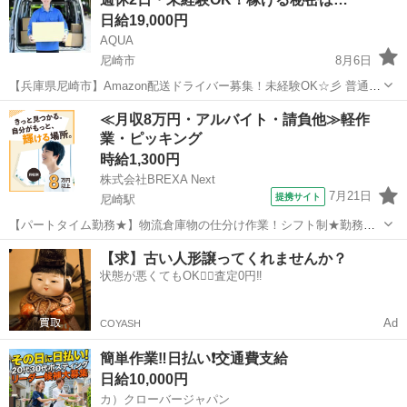
で安定して働き...
日給19,000円
AQUA
尼崎市
8月6日
【兵庫県尼崎市】Amazon配送ドライバー募集！未経験OK☆彡 普通免
許があれば、年齢・性別・学歴・職歴不問！「週休2日」でプライベー
兵庫
尼崎市
ドライバー
Amazon
≪月収8万円・アルバイト・請負他≫軽作
トも充実♪ 「直行直帰」可能で、あなたの希望に合わせて働けます！
業・ピッキング
「車両レンタル」や「...
時給1,300円
株式会社BREXA Next
7月21日
提携サイト
尼崎駅
【パートタイム勤務★】物流倉庫物の仕分け作業！シフト制★勤務時
間など柔軟に対応できます◎20～40代の男女活躍中！正社員登用あ
兵庫
尼崎市
尼崎駅
その他
【求】古い人形譲ってくれませんか？
り！残業少なめ！《兵庫県尼崎市》 人気の工場のお仕事 ◇物流倉庫物
状態が悪くてもOK🙆‍♀️査定0円‼️
の仕分け作業◇ ・物流倉庫に...
Ad
COYASH
簡単作業‼️日払い❗️交通費支給
日給10,000円
カ）クローバージャパン