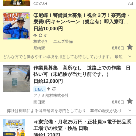
Ad
COYASH
③尼崎！警備員大募集！祝金３万！寮完備・
寮費0円キャンペーン（規定有）即入寮可…
日給10,000円
株式会社 エムズ警備
尼崎駅
8月8日
どんな方でも働きやすい環境を用意してお待ちしております。 最短で
働けるようにお手伝いいたします。電話の無い方でも安心してくださ
兵庫
尼崎市
尼崎駅
警備員
留学生
作業員募集 高所なし 道路上での作業 日
い。。 移動の困難な方！！可能でしたらお迎えに上がります。 ★電話
払い可（未経験が当たり前です。）
面接 ★スマホ契約代行...
日給12,000円
日払い
アナミ舗材株式会社
園田駅
8月8日
弊社は樹脂による薄層舗装を専門としており、30年の歴史がありま
す。 30年の歴史の中には培われた技術もあり、汚泥のように溜まっ
兵庫
尼崎市
園田駅
その他
代表取締役
≪寮完備・月収25万円・正社員≫電子部品系
ていったくだらない慣例もあります。 2年前に代表取締役が交代
工場での検査・検品 日勤
し、若手中心の会社に生まれ変...
時給1,230円