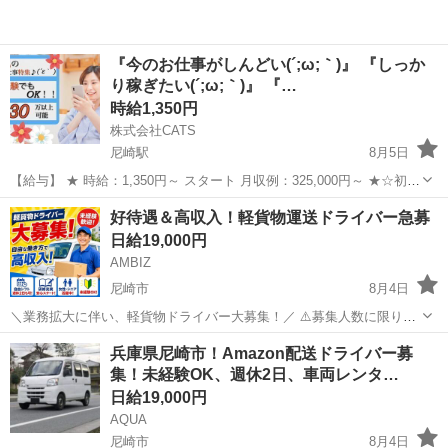
『今のお仕事がしんどい(´;ω;｀)』 『しっか
り稼ぎたい(´;ω;｀)』 『…
時給1,350円
株式会社CATS
尼崎駅
8月5日
【給与】 ★ 時給：1,350円～ スタート 月収例：325,000円～ ★☆初月
からこの給料を狙っていけます☆ ※研修期間中の時給変動は有りませ
兵庫
尼崎市
尼崎駅
仕分け
スタッフ
好待遇＆⾼収⼊！軽貨物運送ドライバー急募
ん。 『特に女性に人気のお仕事特集(*´▽｀*)』 ♬力に自信のない...
日給19,000円
AMBIZ
尼崎市
8月4日
＼業務拡大に伴い、軽貨物ドライバー大募集！／ ⚠️募集人数に限りが
ございます⚠️ 【勤務地】 尼崎市末広町1-5-1 ESR尼崎2F -------------------
兵庫
尼崎市
物流
貨物
兵庫県尼崎市！Amazon配送ドライバー募
- 【報酬】 日給: 19,000円 ...
集！未経験OK、週休2日、車両レンタ…
日給19,000円
AQUA
尼崎市
8月4日