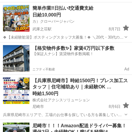
ギュラースタッフ募集中✨ ━━🔍 こんな方にピッタリ！ ・元気に歩く
兵庫
尼崎市
園田駅
軽作業
スタッフ
簡単作業‼️日払い❗️交通費支給
のが好き ・外で体を動かす仕事がしたい ・自由シフトでプライベート
日給10,000円
も充実させ...
カ）クローバージャパン
武庫之荘駅
8月7日
🍀【未経験歓迎】ポスティングスタッフ大募集！🍀 ＼20代・30代のレ
ギュラースタッフ募集中✨ ━━🔍 こんな方にピッタリ！ ・元気に歩く
兵庫
尼崎市
武庫之荘駅
軽作業
スタッフ
【格安物件多数✨】家賃4万円以下多数
のが好き ・外で体を動かす仕事がしたい ・自由シフトでプライベート
【保証人ナシ】賃貸物件多数掲載！
も充実させ...
Ad
ニフティ不動産
【兵庫県尼崎市】時給1500円！プレス加工ス
タッフ｜住宅補助あり｜未経験OK …
時給1,500円
株式会社アクシスソリューション
尼崎市
8月6日
兵庫県尼崎市エリアで、工場のお仕事を探している方を募集していま
す！ 未経験から始められる、時給1,500円の日勤・夜勤のお仕事で
兵庫
尼崎市
工場
スタッフ
尼崎市！！！Amazon配送ドライバー募集！
す。 「工場で働いてみたい」 「高時給でしっかり稼ぎたい」 「長期
週休2日・未経験OK！稼げる秘密は…