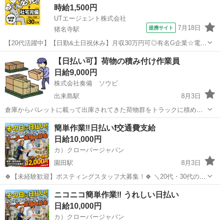
時給1,500円
UTエージェント株式会社
7月18日
提携サイト
猪名寺駅
【20代活躍中】【日勤&土日祝休み】月収30万円可◎有名G企業☆電子
機器の外装カバー塗装作業！駅チカ徒歩4分《JBFL1-PC》 詳細情報
兵庫
尼崎市
猪名寺駅
その他
【日払い可】荷物の積み付け作業員
＼部品塗装のお仕事／ 電子機器部品の塗装作業をしている会社です♪
日給9,000円
☆丁寧に指導...
株式会社奏備 ソウビ
出来島駅
8月3日
倉庫からパレットに載って出庫されてきた荷物群をトラックに積める
ように綺麗に積み直す作業です。 誰にでも出来る簡単な作業で楽しい
兵庫
尼崎市
出来島駅
倉庫
荷物
簡単作業‼️日払い❗️交通費支給
仲間たちと一緒に夜間に こっそり稼ぎたい方にお勧めです！ バイク/
日給10,000円
マイカーOK 専用無無料駐車場...
カ）クローバージャパン
園田駅
8月3日
🍀【未経験歓迎】ポスティングスタッフ大募集！🍀 ＼20代・30代のレ
ギュラースタッフ募集中✨ ━━🔍 こんな方にピッタリ！ ・元気に歩く
兵庫
尼崎市
園田駅
軽作業
スタッフ
ニコニコ簡単作業‼️ うれしい日払い
のが好き ・外で体を動かす仕事がしたい ・自由シフトでプライベート
日給10,000円
も充実させ...
カ）クローバージャパン