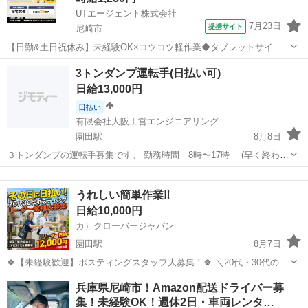
UTエージェント株式会社
7月23日
提携サイト
尼崎市
【日勤&土日祝休み】未経験OK×コツコツ軽作業◆タブレットサイ
ズ！電子部品の機械オペレーター・検査◎駅チカ！JR「尼崎駅」徒歩
兵庫
尼崎市
その他
3トンダンプ運転手(日払い可)
8分★空調完備《JBDO1C》 詳細情報 ＼ETC等の車載機器に使われる
日給13,000円
電子部品の基盤作り！／ ...
日払い
有限会社大阪工営エンジニアリング
園田駅
8月8日
３トンダンプの運転手募集です。 勤務時間 8時〜17時 (早く終わる
事もあります) 給与13,000円〜18,000円 未経験者も大歓迎です。 車通
兵庫
尼崎市
園田駅
その他
勤可 20代から60代幅広い年代の方が働いています。 友達同士の応募
うれしい簡単作業‼
や女性...
日給10,000円
カ）クローバージャパン
園田駅
8月7日
🍀【未経験歓迎】ポスティングスタッフ大募集！🍀 ＼20代・30代のレ
ギュラースタッフ募集中✨ ━━🔍 こんな方にピッタリ！ ・元気に歩く
兵庫
尼崎市
園田駅
軽作業
スタッフ
兵庫県尼崎市！Amazon配送ドライバー募
のが好き ・外で体を動かす仕事がしたい ・自由シフトでプライベート
集！未経験OK！週休2日・車両レンタ…
も充実させ...