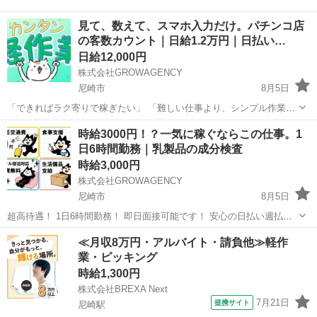
見て、数えて、スマホ入力だけ。パチンコ店
の客数カウント｜日給1.2万円｜日払い…
日給12,000円
株式会社GROWAGENCY
尼崎市
8月5日
「できればラク寄りで稼ぎたい」 「難しい仕事より、シンプル作業が
いい」 そんな方、かなり注目です。 パチンコ店の客数カウントスタッ
兵庫
尼崎市
パチンコ
パチンコ店
時給3000円！？一気に稼ぐならこの仕事。1
フ！ 【具体的には】 ・担当店舗を巡回 ・店内のお客様人数をカウン
日6時間勤務｜乳製品の成分検査
ト ...
時給3,000円
株式会社GROWAGENCY
尼崎市
8月5日
超高待遇！ 1日6時間勤務！ 即日面接可能です！ 安心の日払い週払い
有♪ お仕事内容は3日あればマスターできちゃう簡単な内容！ 【仕事内
兵庫
尼崎市
その他
時給
≪月収8万円・アルバイト・請負他≫軽作
容】 乳製品を少量、専用の機械にセットしてボタンを押す 検査結果
業・ピッキング
を...
時給1,300円
株式会社BREXA Next
7月21日
提携サイト
尼崎駅