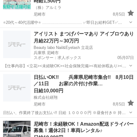
時給1,500円
（株）アルミラ
尼崎市
8月5日
⭐20代～40代活躍中⭐ ………………………… ✅即日お給料GET✅
………………………… 日払い制度で 働いた分のお金は即GET可能⭕ 1
兵庫
尼崎市
倉庫
給料
アイリスト まつげパーマあり アイブロウあり
日でも 早くお金が欲しい方には 嬉しい制度ですよね！ ...
月給22万円～30万円
Beauty labo Nail&Eyelash 立花店
兵庫県 尼崎市
スポンサー：求人ボックス
05月07日
【仕事内容】<立花><未経験OK><社会保険完備><有給休暇あり><ま
つ毛パーマ専任もOK>研修体制がしっかりあるので安心!各エリアにど
正社員 / アルバイト・パート
日払いOK!! 兵庫県尼崎市集合!! 8月10日
んどん店舗展開中の勢いのあるサロン!「Beauty labo Nail&Eyelash 立
／11日 お家の片付け作業…
花店...
日給10,000円
株式会社繕翔
尼崎市
8月5日
日払い、作業終了後お支払い!! 日給 １００００円 ※昼食付き※ 持ち
物 作業手袋 作業着 、お持ちの方は空調服等 日程8月10日／11日
兵庫
尼崎市
軽作業
片付け
尼崎市！未経験OK！Amazon配送ドライバー
作業時間 9時から18時 〔午前、午後小休憩あり ...
募集！週休2日！車両レンタル♪