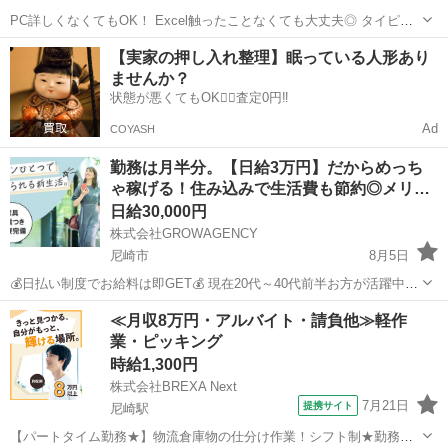
PC詳しくなくてもOK！ Excel触ったことなくても大丈夫◎ タイピン
グも、 ゆっくり慣れていければ問題ありません！ 経験や得意なことに
兵庫
尼崎市
一般事務
スタッフ
【実家の押し入れ整理】眠っている人形あり
合わせて、 少しずつお仕事をお願いしていくので、 オフィスワーク
ませんか？
未...
状態が悪くてもOK🙆‍♀️査定0円‼️
Ad
COYASH
勤務は月半分。【日給3万円】だからめっち
ゃ稼げる！住み込みで生活費も節約◎メリ…
日給30,000円
株式会社GROWAGENCY
尼崎市
8月5日
💰日払い制度でお給料は即GET💰 現在20代～40代前半お方が活躍中で
す！ 【お仕事内容】 客室清掃スタッフ：ホテルでのお客様が退出され
兵庫
尼崎市
ホテル
住み込み
≪月収8万円・アルバイト・請負他≫軽作
たお部屋を清掃するお仕事です！ 全体的に特別なスキルは必要ありま
業・ピッキング
せん！未経...
時給1,300円
株式会社BREXA Next
7月21日
提携サイト
尼崎駅
【パートタイム勤務★】物流倉庫物の仕分け作業！シフト制★勤務時