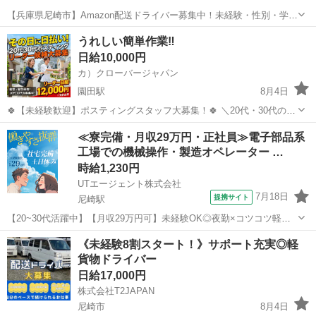
【兵庫県尼崎市】Amazon配送ドライバー募集中！未経験・性別・学
歴・職歴不問！普通免許があればOK！☆充実の研修制度と横乗り指導
兵庫
尼崎市
ドライバー
Amazon
うれしい簡単作業‼
で安心スタート♪車両レンタル・直行直帰も可能でプライベートとの両
日給10,000円
立も◎！希望月収や稼働日時も相...
カ）クローバージャパン
園田駅
8月4日
🍀【未経験歓迎】ポスティングスタッフ大募集！🍀 ＼20代・30代のレ
ギュラースタッフ募集中✨ ━━🔍 こんな方にピッタリ！ ・元気に歩く
兵庫
尼崎市
園田駅
軽作業
スタッフ
≪寮完備・月収29万円・正社員≫電子部品系
のが好き ・外で体を動かす仕事がしたい ・自由シフトでプライベート
工場での機械操作・製造オペレーター …
も充実させ...
時給1,230円
UTエージェント株式会社
7月18日
提携サイト
尼崎駅
【20~30代活躍中】【月収29万円可】未経験OK◎夜勤×コツコツ軽作
業☆車載用電子部品の機械OP・検査！土日祝休《JSOZ1C》 詳細情報
兵庫
尼崎市
尼崎駅
その他
《未経験8割スタート！》サポート充実◎軽
☆★カーナビなどに使われる電子部品の基盤作り！★☆ ＜具体的に
貨物ドライバー
は…＞ ◆自動は...
日給17,000円
株式会社T2JAPAN
尼崎市
8月4日