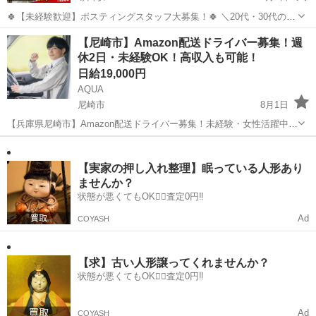
🍀【未経験歓迎】ポスティングスタッフ大募集！🍀 ＼20代・30代のレ
ギュラースタッフ募集中✨ ━━🔍 こんな方にピッタリ！ ・元気に歩く
兵庫
尼崎市
塚口駅
軽作業
スタッフ
【尼崎市】Amazon配送ドライバー募集！週
のが好き ・外で体を動かす仕事がしたい ・自由シフトでプライベート
休2日・未経験OK！高収入も可能！
も充実させ...
日給19,000円
AQUA
尼崎市
8月1日
【兵庫県尼崎市】Amazon配送ドライバー募集！未経験・女性活躍中☆
普通免許があればOK！「軽作業」「直行直帰」「プライベート重視」
兵庫
尼崎市
ドライバー
Amazon
を叶えませんか？ 充実の研修制度＆横乗り指導で安心スタート！車両
レンタルも完備♪ ...
【実家の押し入れ整理】眠っている人形あり
ませんか？
状態が悪くてもOK🙆‍♀️査定0円‼️
Ad
COYASH
【求】古い人形譲ってくれませんか？
状態が悪くてもOK🙆‍♀️査定0円‼️
Ad
COYASH