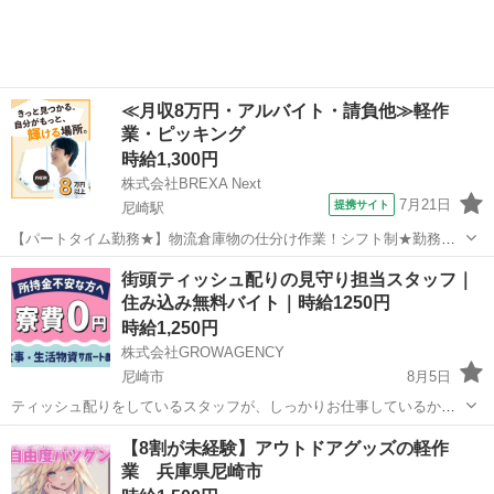
応...
≪月収8万円・アルバイト・請負他≫軽作
業・ピッキング
時給1,300円
株式会社BREXA Next
7月21日
提携サイト
尼崎駅
【パートタイム勤務★】物流倉庫物の仕分け作業！シフト制★勤務時
間など柔軟に対応できます◎20～40代の男女活躍中！正社員登用あ
兵庫
尼崎市
尼崎駅
その他
街頭ティッシュ配りの見守り担当スタッフ｜
り！残業少なめ！《兵庫県尼崎市》 人気の工場のお仕事 ◇物流倉庫物
住み込み無料バイト｜時給1250円
の仕分け作業◇ ・物流倉庫に...
時給1,250円
株式会社GROWAGENCY
尼崎市
8月5日
ティッシュ配りをしているスタッフが、しっかりお仕事しているかを
監視するお仕事！ カンタンな業務内容なので、1日でお仕事内容覚え
兵庫
尼崎市
その他
時給
【8割が未経験】アウトドアグッズの軽作
ちゃいます(笑) レアなお仕事なので周りの友達にネタ話になります(´∀
業 兵庫県尼崎市
｀))ｹﾗｹﾗ ...