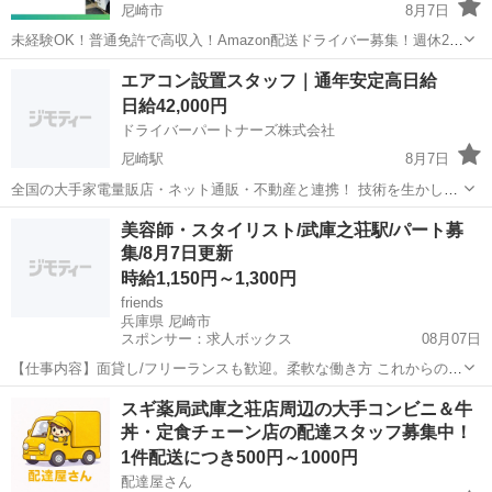
尼崎市
8月7日
未経験OK！普通免許で高収入！Amazon配送ドライバー募集！週休2
日！ ーーーーーーーーーーーー 軽自動車で個人宅に荷物を配達するお
兵庫
尼崎市
物流
スタッフ
エアコン設置スタッフ｜通年安定高日給
仕事です‼︎ 軽い荷物を多数取り扱いとなります。 （配達物はホームセ
日給42,000円
ンターの商...
ドライバーパートナーズ株式会社
尼崎駅
8月7日
全国の大手家電量販店・ネット通販・不動産と連携！ 技術を生かし高
収入・長期継続を！ 部材調達も、大手と連携することで安定的に可
兵庫
尼崎市
尼崎駅
軽作業
スタッフ
美容師・スタイリスト/武庫之荘駅/パート募
能！ エアコン取付・交換のお仕事+閑散期でも仕事量が落ちないよ
集/8月7日更新
う、リフォーム案件を組み合わせ可...
時給1,150円～1,300円
friends
兵庫県 尼崎市
スポンサー：求人ボックス
08月07日
【仕事内容】面貸し/フリーランスも歓迎。柔軟な働き方 これからの美
容師人生を共に歩みましょう <募集職種> 美容師 <仕事内容> サロン業
アルバイト・パート
スギ薬局武庫之荘店周辺の大手コンビニ＆牛
務全般 <必要経験> スタイリスト,アシスタント,ジュニアスタイリスト
丼・定食チェーン店の配達スタッフ募集中！
<業種> 美容師 <...
1件配送につき500円～1000円
配達屋さん