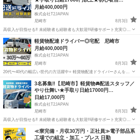
積み込み作業 ...
月給400,000円
株式会社T2JAPAN
尼崎市
8月3日
高収入が目指せる‼️ 未経験者も経験者も大歓迎‼︎研修サポート充実◎
━━━▼▽働くPOINT‼️▽▼━━━ ⭐️即日採用・勤務可能！ ⭐️最安車両
兵庫
尼崎市
物流
スタッフ
軽貨物配達ドライバー◎宅配 尼崎市
リース完備！他社様とは比べ物にならない最安値&車両サポート体制が
月給400,000円
充実...
株式会社T2JAPAN
尼崎市
8月3日
20代〜40代の幅広い世代の方活躍中⭐️ 軽貨物配達ドライバーさんを募
集しています！ ※即日勤務も可 【お仕事詳細】 主に一般のお客様が
兵庫
尼崎市
物流
貨物
3名募集‼︎【尼崎市】軽貨物🚘配送スタッフ／
通販で買われた衣料品や雑貨といったお荷物を、 住宅地まで軽自動車
やり仕舞い★手取り日給17000円…
に乗ってお...
日給17,000円
株式会社T2JAPAN
尼崎市
8月3日
高収入が目指せる‼️ 未経験者も経験者も大歓迎‼︎研修サポート充実◎
━━━▼▽働くPOINT‼️▽▼━━━ ⭐️即日採用・勤務可能！ ⭐️最安車両
兵庫
尼崎市
ドライバー
スタッフ
≪寮完備・月収30万円・正社員≫電子部品系
リース完備！他社様とは比べ物にならない最安値&車両サポート体制が
工場での組立・加工・プレス 日勤
充実...