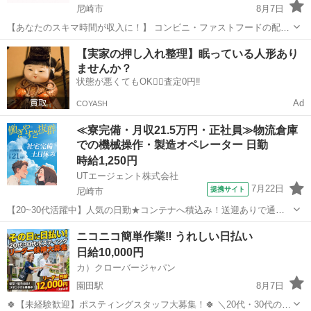
尼崎市
8月7日
【あなたのスキマ時間が収入に！】 コンビニ・ファストフードの配達
バイト、始めませんか？ アプリで空いた時間にサクッと配達！ 配達す
兵庫
尼崎市
配送
スギ薬局
【実家の押し入れ整理】眠っている人形あり
るかどうかは、オファーを見てその場で自由に決められます♪
ませんか？
―――――――――― ...
状態が悪くてもOK🙆‍♀️査定0円‼️
Ad
COYASH
≪寮完備・月収21.5万円・正社員≫物流倉庫
での機械操作・製造オペレーター 日勤
時給1,250円
UTエージェント株式会社
7月22日
提携サイト
尼崎市
【20~30代活躍中】人気の日勤★コンテナへ積込み！送迎ありで通勤
ラクラク♪残業少なめ♪未経験OK◎《Jdam1C》 詳細情報 ＼コンテナ
兵庫
尼崎市
その他
ニコニコ簡単作業‼️ うれしい日払い
へ商品の積込み／ ☆未経験OK！ カンタン★パズル感覚でピタッと
日給10,000円
スッキリ♪ ＜...
カ）クローバージャパン
園田駅
8月7日
🍀【未経験歓迎】ポスティングスタッフ大募集！🍀 ＼20代・30代のレ