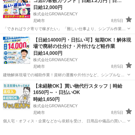
コ店の客数カウント｜日給1.2万円｜日…
日給12,000円
株式会社GROWAGENCY
尼崎市
8月5日
「できればラク寄りで稼ぎたい」 「難しい仕事より、シンプル作業が
いい」 そんな方、かなり注目です。 パチンコ店の客数カウントスタッ
兵庫
尼崎市
パチンコ
パチンコ店
【日給14000円・日払い可】短期OK！解体現
フ！ 【具体的には】 ・担当店舗を巡回 ・店内のお客様人数をカウン
場で廃材の仕分け・片付けなど軽作業
ト ...
日給14,000円
株式会社GROWAGENCY
尼崎市
8月5日
建物解体現場での補助作業！資材の運搬や片付けなど、シンプルな手
元作業が中心です。 日給1.4万円！ 日払いOK！ 体を動かしたい方に
兵庫
尼崎市
その他
廃材
【未経験OK】買い物代行スタッフ｜時給
おすすめ！ NG事項 Wワークの方 18歳未満の方 学...
1650円～・日払いOK
時給1,650円
株式会社GROWAGENCY
尼崎市
8月5日
個人宅・オフィス・企業などから依頼を受け、 日用品や備品の買い物
代行を行うお仕事！ 決まったエリア中心なので、 道も覚えやすく安心
兵庫
尼崎市
その他
時給
◎ ・商品の買い出し ・注文内容の確認 ・商品の袋詰め ・お届け対