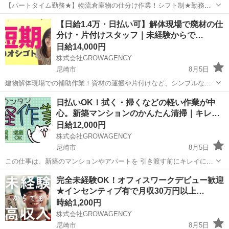
【パートタイム勤務★】物流倉庫物の仕分け作業！シフト制★勤務時
間など柔軟に対応できます◎20～40代の男女活躍中！正社員登用あ
兵庫
尼崎市
尼崎駅
その他
【日給1.4万・日払い可】解体現場で廃材の仕
り！残業少なめ！《兵庫県尼崎市》 人気の工場のお仕事 ◇物流倉庫物
分け・片付けスタッフ｜未経験からで…
の仕分け作業◇ ・物流倉庫に...
日給14,000円
株式会社GROWAGENCY
尼崎市
8月5日
建物解体現場での補助作業！資材の運搬や片付けなど、シンプルな手
元作業が中心です。 日給1.4万円！ 日払いOK！ 体を動かしたい方に
兵庫
尼崎市
その他
日払いOK！拭く・掃くなどの軽い作業が中
おすすめ！ 週休2日制で、短期の勤務も相談可能です。 ...
心。新築マンションのかんたん清掃｜キレ…
日給12,000円
株式会社GROWAGENCY
尼崎市
8月5日
この仕事は、新築のマンションやアパートを 引き渡す前にキレイにす
るシンプルな作業です。 やることは、拭く・掃くなどの軽い作業が中
兵庫
尼崎市
引越し
フローリング
完全未経験OK！オフィスワークデビュー歓迎
心。 特別なスキルや経験は必要ありません。 【具体的には…】 ・床
★インセンティブ有で月収30万円以上…
のホ...
時給1,200円
株式会社GROWAGENCY
尼崎市
8月5日