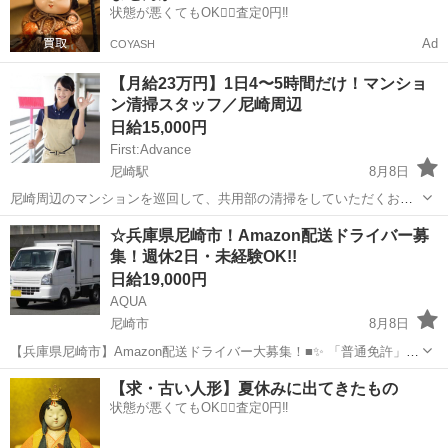
状態が悪くてもOK🙆‍♀️査定0円‼️
Ad
COYASH
【月給23万円】1日4〜5時間だけ！マンショ
ン清掃スタッフ／尼崎周辺
日給15,000円
First:Advance
尼崎駅
8月8日
尼崎周辺のマンションを巡回して、共用部の清掃をしていただくお仕
事です！ ★1日4〜5時間程度 ★月給230,000円 ★週5日勤務 ★作業が
兵庫
尼崎市
尼崎駅
清掃
☆兵庫県尼崎市！Amazon配送ドライバー募
終わればそのまま帰宅OK ★未経験OK ★基本一人での作業 短時間で
集！週休2日・未経験OK!!
しっかり働き...
日給19,000円
AQUA
尼崎市
8月8日
【兵庫県尼崎市】Amazon配送ドライバー大募集！■✨ 「普通免許」が
あればOK！未経験・学歴・職歴一切不問です■ 「軽量な荷物」が中心
兵庫
尼崎市
ドライバー
Amazon
【求・古い人形】夏休みに出てきたもの
で、体力に自信がない方でも安心♪ 「充実した研修制度」と「横乗り
状態が悪くてもOK🙆‍♀️査定0円‼️
指導」で、しっ...