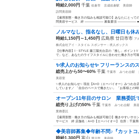
時給2,000円
千葉
佐倉市
京成佐倉駅
美容師
訪問美容師
【雇用形態・働き方の悩みも相談可能◎】あなたにとっての
問美容サービス 絆 —————— 募集要項 —————— 
ノルマなし、指名なし、日曜日も休み。
時給1,150円～1,450円
広島県 廿日市市
ア
株式会社アイ・スタイル
スポンサー：求人ボックス
【仕事内容】I・STYLE 藤三陽光台店の「推し」ポイント!
で」など、あなたのライフスタイルに合わせた働き方が可能です
✨求人のお知らせ✨ フリーランスのス
総売上から50〜60%
千葉
千葉市
みつわ台駅
美容室
✨求人のお知らせ✨ 現在【A×O（エーバイオー）みつわ台
しています／ 「自分のペースで働きたい」 「お客様との時間
オープン11年目のサロン 業務委託
総売り上げの50%
千葉
千葉市
みつわ台駅
美
業務委託
【雇用形態・働き方の悩みも相談可能◎】働きやすいサロン
サービス 絆 店舗名：A×O【エーバイオー】 住所：千葉県千葉
◆美容師募集◆年齢不問♪『カットコム
時給1,300円
富山
滑川市
美容師