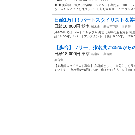
◆ ◆ 美容師 スタッフ募集 ヘアカット専門店 1000
も、スキルアップを目指している方も大歓迎！ ベテランスタッ
日給1万円！パートスタイリスト＆美
日給10,000円
栃木
栃木市
新大平下駅
美容師
只今Withでは パートスタッフ＆ 美容に興味のある方を 
給 10,000円 ＊パートアシスタント 日給 8,000円 ※9:00~
【歩合】フリー、指名共に45％からの
日給18,000円
東京
新宿区
美容師
美容室
【美容師スタイリスト募集】 美容師として、自分らしく長
ています。 今は週5〜6日しっかり働きたい方も、将来的には