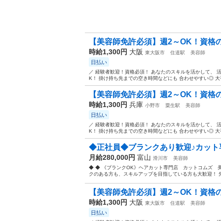
【美容師免許必須】週2～OK！資格の
時給1,300円
大阪
東大阪市
住道駅
美容師
日払い
／ 経験者歓迎！資格必須！ あなたのスキルを活かして、 活躍しま
K！ 掛け持ち先までの空き時間などにも 合わせやすい◎ 大手
【美容師免許必須】週2～OK！資格の
時給1,300円
兵庫
小野市
粟生駅
美容師
日払い
／ 経験者歓迎！資格必須！ あなたのスキルを活かして、 活躍しま
K！ 掛け持ち先までの空き時間などにも 合わせやすい◎ 大手
◆正社員◆ブランクあり歓迎♪カット専
月給280,000円
富山
滑川市
美容師
◆ ◆ 《ブランクOK》ヘアカット専門店 カットコムズ 
クのある方も、スキルアップを目指している方も大歓迎！ 先
【美容師免許必須】週2～OK！資格の
時給1,300円
大阪
東大阪市
住道駅
美容師
日払い