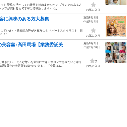
円カット 資格を活かしてお仕事を始めませんか？ ブランクのある方
フが慣れるまで丁寧に指導致します♪ 《カ...
お気に入り
更新8月1日
容に興味のある方大募集
作成8月1日
募集しています♪ 美容師免許がある方なら ＊パートスタイリスト 日
16...
お気に入り
更新8月2日
美容室♪高田馬場【業務委託美...
作成7月30日
2
く働きたい。 そんな想いを大切にできるサロンでありたいと考え
週3日だけ美容師を続けたい方も。 「今日は2...
お気に入り