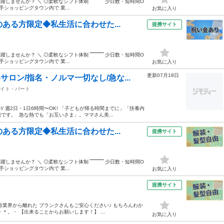
せんか？ ＼ ◎柔軟なシフト体制 ‾‾‾‾‾‾‾‾‾ 少日数・短時間O
ショッピングタウン内で 業...
お気に入り
ある方限定◆私生活に合わせた...
提携サイト
せんか？ ＼ ◎柔軟なシフト体制 ‾‾‾‾‾‾‾‾‾ 少日数・短時間O
ショッピングタウン内で 業...
お気に入り
更新07月18日
ロン/指名・ノルマ一切なし/急な...
イト・パート
!/ 週2日・1日6時間〜OK! 「子どもが帰る時間までに」「扶養内
。 ‍ 急な熱でも「お互いさま」。ママさん美...
ある方限定◆私生活に合わせた...
提携サイト
せんか？ ＼ ◎柔軟なシフト体制 ‾‾‾‾‾‾‾‾‾ 少日数・短時間O
ショッピングタウン内で 業...
お気に入り
提携サイト
業界から離れた ブランクさんもご安心ください♪ もちろんわか
。・ 【出来ることからお願いします！】 ...
お気に入り