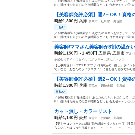
／ 経験者歓迎！資格必須！ あなたのスキルを活かして、 活躍しま
K！ 掛け持ち先までの空き時間などにも 合わせやすい◎ 大手
【美容師免許必須】週2～OK！資格の
時給1,300円
兵庫
加東市
社町駅
美容師
日払い
／ 経験者歓迎！資格必須！ あなたのスキルを活かして、 活躍しま
K！ 掛け持ち先までの空き時間などにも 合わせやすい◎ 大手
美容師/ママさん美容師が8割の温かいサ
時給1,150円～1,450円
広島県 広島市
アルバ
株式会社アイ・スタイル
スポンサー：求人ボックス
【仕事内容】I・STYLE エブリィ緑井店の「推し」ポイント
で」など、あなたのライフスタイルに合わせた働き方が可能です
【美容師免許必須】週2～OK！資格の
時給1,300円
兵庫
西脇市
西脇市駅
美容師
日払い
／ 経験者歓迎！資格必須！ あなたのスキルを活かして、 活躍しま
K！ 掛け持ち先までの空き時間などにも 合わせやすい◎ 大手
カット無し・カラーリスト
時給1,140円
愛知
大府市
共和駅
美容師
【要】サロンワークの経験 実務経験が浅い方や一度、理美容
らないことはしっかり教えます！ ＊。・＊。・＊。・＊。・＊