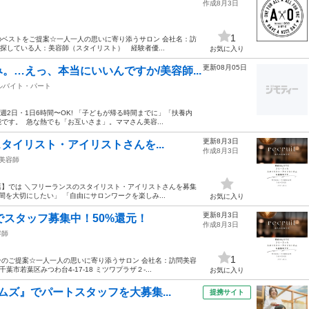
作成8月3日
1
ベストをご提案☆一人一人の思いに寄り添うサロン 会社名：訪
■探している人：美容師（スタイリスト） 経験者優...
お気に入り
更新08月05日
…えっ、本当にいいんですか/美容師...
ルバイト・パート
/ 週2日・1日6時間〜OK! 「子どもが帰る時間までに」「扶養内
。 ‍ 急な熱でも「お互いさま」。ママさん美容...
更新8月3日
タイリスト・アイリストさんを...
作成8月3日
美容師
店】では ＼フリーランスのスタイリスト・アイリストさんを募集
を大切にしたい」 「自由にサロンワークを楽しみ...
お気に入り
更新8月3日
でスタッフ募集中！50%還元！
作成8月3日
容師
1
のご提案☆一人一人の思いに寄り添うサロン 会社名：訪問美容
市若葉区みつわ台4-17-18 ミツワプラザ２-...
お気に入り
ズ』でパートスタッフを大募集...
提携サイト