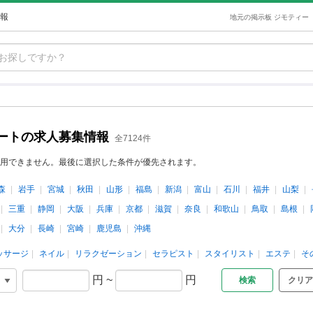
報
地元の掲示板 ジモティー
ートの求人募集情報
全7124件
用できません。最後に選択した条件が優先されます。
森
岩手
宮城
秋田
山形
福島
新潟
富山
石川
福井
山梨
三重
静岡
大阪
兵庫
京都
滋賀
奈良
和歌山
鳥取
島根
大分
長崎
宮崎
鹿児島
沖縄
ッサージ
ネイル
リラクゼーション
セラピスト
スタイリスト
エステ
そ
円
~
円
クリア