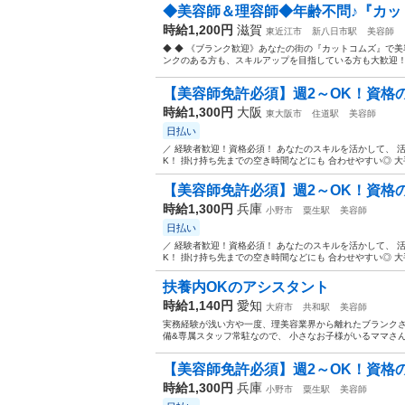
◆美容師＆理容師◆年齢不問♪『カット
時給1,200円
滋賀
東近江市
新八日市駅
美容師
◆ ◆ 《ブランク歓迎》あなたの街の『カットコムズ』で美
ンクのある方も、スキルアップを目指している方も大歓迎！ 
【美容師免許必須】週2～OK！資格の
時給1,300円
大阪
東大阪市
住道駅
美容師
日払い
／ 経験者歓迎！資格必須！ あなたのスキルを活かして、 活躍しま
K！ 掛け持ち先までの空き時間などにも 合わせやすい◎ 大手
【美容師免許必須】週2～OK！資格の
時給1,300円
兵庫
小野市
粟生駅
美容師
日払い
／ 経験者歓迎！資格必須！ あなたのスキルを活かして、 活躍しま
K！ 掛け持ち先までの空き時間などにも 合わせやすい◎ 大手
扶養内OKのアシスタント
時給1,140円
愛知
大府市
共和駅
美容師
実務経験が浅い方や一度、理美容業界から離れたブランクさ
備&専属スタッフ常駐なので、 小さなお子様がいるママさんで
【美容師免許必須】週2～OK！資格の
時給1,300円
兵庫
小野市
粟生駅
美容師