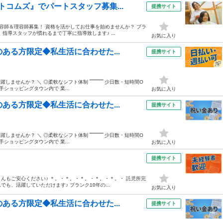
コムズ』でパートスタッフ募集...
提携サイト
容師＆理容師募集！ 資格を活かしてお仕事を始めませんか？ ブラ
指導スタッフが慣れるまで丁寧に指導致します♪ ...
お気に入り
ある方限定◆私生活に合わせた...
提携サイト
せんか？ ＼ ◎柔軟なシフト体制 ‾‾‾‾‾‾‾‾‾ 少日数・短時間O
ショッピングタウン内で 業...
お気に入り
ある方限定◆私生活に合わせた...
提携サイト
せんか？ ＼ ◎柔軟なシフト体制 ‾‾‾‾‾‾‾‾‾ 少日数・短時間O
ショッピングタウン内で 業...
お気に入り
提携サイト
んもご安心ください♪ ＊。・＊。・＊。・＊。・＊。・ 託児所完
も、活躍していただけます♪ ブランク10年の...
お気に入り
ある方限定◆私生活に合わせた...
提携サイト