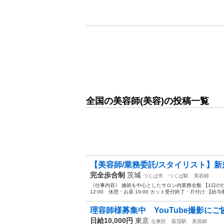
全国の美容師(美容)の投稿一覧
【美容師/業務委託/スタイリスト】新規毎
完全歩合制
茨城
つくば市
つくば駅
美容師
《仕事内容》 施術を中心としたサロン内業務全般 【1日の仕事
12:00 休憩・お昼 19:00 カット受付終了・片付け 【給与事例
理容師様募集中 YouTube撮影にご
日給10,000円
東京
台東区
荻窪駅
美容師