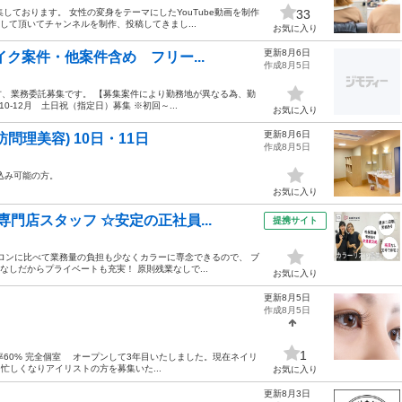
集しております。 女性の変身をテーマにしたYouTube動画を制作
33
して頂いてチャンネルを制作、投稿してきまし...
お気に入り
更新8月6日
イク案件・他案件含め フリー...
作成8月5日
、業務委託募集です。 【募集案件により勤務地が異なる為、勤
-12月 土日祝（指定日）募集 ※初回～...
お気に入り
更新8月6日
理美容) 10日・11日
作成8月5日
込み可能の方。
お気に入り
門店スタッフ ☆安定の正社員...
提携サイト
サロンに比べて業務量の負担も少なくカラーに専念できるので、 ブ
なしだからプライベートも充実！ 原則残業なしで...
お気に入り
更新8月5日
作成8月5日
1
率60% 完全個室 オープンして3年目いたしました。現在ネイリ
忙しくなりアイリストの方を募集いた...
お気に入り
更新8月3日