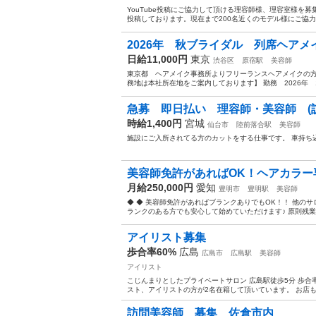
YouTube投稿にご協力して頂ける理容師様、理容室様を募
投稿しております。現在まで200名近くのモデル様にご協力
2026年 秋ブライダル 列席ヘアメ
日給11,000円
東京
渋谷区
原宿駅
美容師
東京都 ヘアメイク事務所よりフリーランスヘアメイクの方
務地は本社所在地をご案内しております】 勤務 2026年 10
急募 即日払い 理容師・美容師 (訪問
時給1,400円
宮城
仙台市
陸前落合駅
美容師
施設にご入所されてる方のカットをする仕事です。 車持ち
美容師免許があればOK！ヘアカラー専
月給250,000円
愛知
豊明市
豊明駅
美容師
◆ ◆ 美容師免許があればブランクありでもOK！！ 他の
ランクのある方でも安心して始めていただけます♪ 原則残業
アイリスト募集
歩合率60%
広島
広島市
広島駅
美容師
アイリスト
こじんまりとしたプライベートサロン 広島駅徒歩5分 歩合
スト、アイリストの方が2名在籍して頂いています。 お店も
訪問美容師 募集 佐倉市内