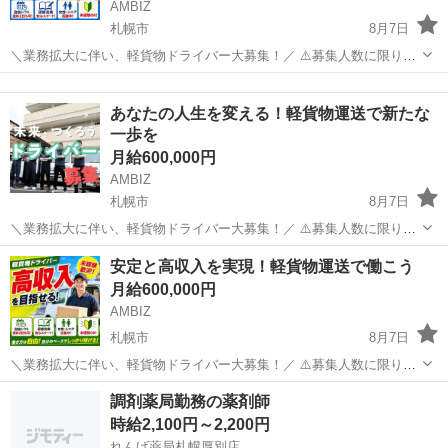
AMBIZ
札幌市
8月7日
＼業務拡大に伴い、軽貨物ドライバー大募集！／ ⚠️募集人数に限りが
ございます⚠️ 【勤務地】 北海道札幌市白石区本通18-北4-1 ----------------
北海道
札幌市
物流
貨物
---- 【報酬】 月収目安28〜60万円 ※...
あなたの⼈⽣を変える！軽貨物運送で新たな
⼀歩を
月給600,000円
AMBIZ
札幌市
8月7日
＼業務拡大に伴い、軽貨物ドライバー大募集！／ ⚠️募集人数に限りが
ございます⚠️ 【勤務地】 北海道札幌市東区東雁来五条1-4-1 ---------------
北海道
札幌市
物流
貨物
安定と⾼収⼊を実現！軽貨物運送で働こう
----- 【報酬】 月収目安28〜60万円 ※...
月給600,000円
AMBIZ
札幌市
8月7日
＼業務拡大に伴い、軽貨物ドライバー大募集！／ ⚠️募集人数に限りが
ございます⚠️ 【勤務地】 北海道札幌市西区八軒十条西10-444 ------------
北海道
札幌市
物流
貨物
調剤薬局勤務の薬剤師
-------- 【報酬】 月収目安28〜60万円 ...
時給2,100円～2,200円
れんげ薬局札幌厚別店