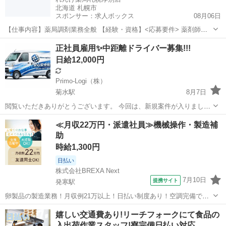
北海道 札幌市
スポンサー：求人ボックス
08月06日
【仕事内容】薬局調剤業務全般 【経験・資格】<応募要件> 薬剤師免
許 2年以上の経験者 年齢・ブランク不問 【給与】時給 2,100円 〜
アルバイト・パート
正社員雇用✨中距離ドライバー募集!!!
2,200円 <給与の備考> 交通費別途支給 昇給 年1回(業績による) 試用期
日給12,000円
間6ヶ月(...
Primo-Logi（株）
菊水駅
8月7日
閲覧いただきありがとうございます。 今回は、新規案件が入りました
ので募集します！ いまリゾート地としてバブルとなりつつある ニセコ
北海道
札幌市
菊水駅
ドライバー
荷主
≪月収22万円・派遣社員≫機械操作・製造補
方面への配送業務となります。 1人で気楽に仕事に集中出来ます！ 運
助
転好きの方にはもってこ...
時給1,300円
日払い
株式会社BREXA Next
7月10日
提携サイト
発寒駅
卵製品の製造業務！月収例21万以上！日払い制度あり！空調完備で快
適作業★20代～50代までの男女活躍中！作業着無償貸与★マイカー通
北海道
札幌市
発寒駅
その他
嬉しい交通費あり!リーチフォークにて食品の
勤OK＆無料駐車場完備！《北海道札幌市》 人気の工場のお仕事 ◇卵
入出荷作業スタッフ!寮完備日払い対応…