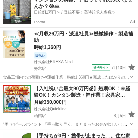
積込～配達)13:00～17:00頃 ※最初の内は経験者でも慣れずに更に時間
んか？😭🙏
がかかりま...
日給例1万円〜 / 登録不要！高時給求人多数✨
Ad
Lacotto
≪月収26万円・派遣社員≫機械操作・製造補
助
時給1,360円
日払い
株式会社BREXA Next
7月10日
提携サイト
発寒駅
食品工場内での荷受けや運搬作業！時給1,360円★完成したばかりの新
しい工場での勤務◎空調完備で1年中快適作業★日払い制度あり！マイ
北海道
札幌市
発寒駅
その他
【入社祝い金最大90万円💰】短期OK！未経
カー通勤可！工場敷地内無料駐車場あり！休出ほぼなし！《北海道札
験OK！カンタン製造・軽作業！家具家…
幌市手稲区》 人気の工場のお...
月給350,000円
株式会社Quickline
函館駅
8月5日
"🌟 アピールポイント 「手っ取り早く、まとまったお金が欲しい！」
「今の生活を抜け出して、すぐにでも新生活を始めたい！」 そんなあ
北海道
札幌市
函館駅
工場
時給
【手持ちが0円・携帯が止まった…。住む家
なたの願い、ここで叶えませんか？🤝✨ 全国2万件以上の圧倒的な求人