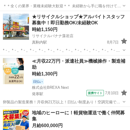
＊＊全くの業界・業種未経験大歓迎＊＊ 未経験から手に職を付けて働
きませんか⁉️ 必要な資格は全て会社負担で取得可能！ 日払い 週払い
北海道
札幌市
稲穂駅
建築
時給
★リサイクルショップ★アルバイトスタッフ
応相談 入社祝金 アルバイト歓迎 時給1100円 8500〜19000円 ボーナス
募集中！即日勤務OK/未経験OK
有り1〜2...
時給1,150円
リサイクルバナナ藻岩店
真駒内駅
8月7日
*・。*・。*・。*・。*・。*・。*・。*・。*・。*・。*・。*・。*・。
今回募集しているのは… 外 勤 メ イ ン の 仕 事 で す！！ 未経験者大
北海道
札幌市
真駒内駅
その他
スタッフ
≪月収22万円・派遣社員≫機械操作・製造補
歓迎!(^^)! 2tトラックやハイエ...
助
時給1,300円
日払い
株式会社BREXA Next
7月10日
提携サイト
発寒駅
卵製品の製造業務！月収例21万以上！日払い制度あり！空調完備で快
適作業★20代～50代までの男女活躍中！作業着無償貸与★マイカー通
北海道
札幌市
発寒駅
その他
地域のヒーローに！軽貨物運送で働く仲間募
勤OK＆無料駐車場完備！《北海道札幌市》 人気の工場のお仕事 ◇卵
集
製品の製造業務◇ 作業内...
月給600,000円