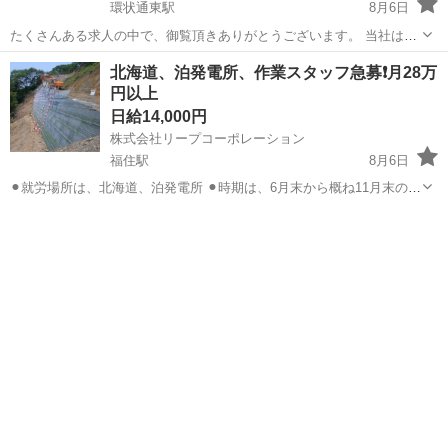
環状通東駅
8月6日
たくさんある求人の中で、御覧頂きありがとうございます。 当社は、
土木工事、型枠工事 鳶、解体、現場仕事全般です。 現場によりお仕事
北海道
札幌市
環状通東駅
その他
給料
北海道、泊発電所、作業スタッフ急募❗️月28万
内容は変わります。 （勤務時間） ８時－１７時 になります。 勤務
円以上
地 札幌...
日給14,000円
株式会社リープコーポレーション
福住駅
8月6日
⚫︎就労場所は、北海道、泊発電所 ⚫︎時期は、6月末から概ね11月末の降
雪前を想定していますが、工事の進捗に伴い、工事の終了時期が短
北海道
札幌市
福住駅
その他
縮、延長なる場合があります。当該工事が終了しても、別な案件に配
置提案します。 ⚫︎作業内容...