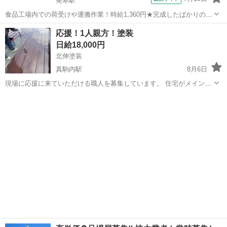
発寒駅
食品工場内での荷受けや運搬作業！時給1,360円★完成したばかりの新
しい工場での勤務◎空調完備で1年中快適作業★日払い制度あり！マイ
北海道
札幌市
発寒駅
その他
応援！1人親方！塗装
カー通勤可！工場敷地内無料駐車場あり！休出ほぼなし！《北海道札
日給18,000円
幌市手稲区》 人気の工場のお...
北伸塗装
真駒内駅
8月6日
現場に応援に来ていただける職人を募集しています。 住宅がメインの
塗装です。 1人親方、従業員を余してるなど。経験者のみの応募とな
北海道
札幌市
真駒内駅
その他
ります。 単価¥15,000〜¥20,000 長くお付き合いできる方も歓迎しま
す！ ※記載内...