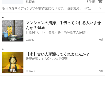
札幌市
8月4日
明日既存サイディングの解体作業になります。 昼飯支給。 日払い
12000になります。 よろしくお願いします。
北海道
札幌市
大工
マンションの清掃、手伝ってくれる人いませ
んか？😭🙏
日給例1万円〜 / 登録不要！高時給求人多数✨
Ad
Lacotto
【求】古い人形譲ってくれませんか？
状態が悪くてもOK🙆‍♀️査定0円‼️
Ad
COYASH