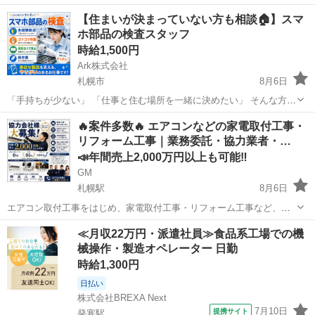
【住まいが決まっていない方も相談🏠】スマ
ホ部品の検査スタッフ
時給1,500円
Ark株式会社
札幌市
8月6日
「手持ちが少ない」 「仕事と住む場所を一緒に決めたい」 そんな方
も、まずはご相談ください。 家具家電付き寮・給与前払い・赴任交通
北海道
札幌市
工場
スタッフ
🔥案件多数🔥 エアコンなどの家電取付工事・
費など、利用できる制度を確認します。 🔧仕事内容 スマートフォンに
リフォーム工事｜業務委託・協力業者・…
使われる小型...
📣年間売上2,000万円以上も可能‼️
GM
札幌駅
8月6日
エアコン取付工事をはじめ、家電取付工事・リフォーム工事など、多
数の案件をご用意しております！ 大手家電量販店様をはじめ、不動産
北海道
札幌市
札幌駅
その他
スタッフ
≪月収22万円・派遣社員≫食品系工場での機
管理会社様・建設会社様・工務店様・電材販売会社様・通販会社様な
械操作・製造オペレーター 日勤
ど、多数の企業様とお取引しておりま...
時給1,300円
日払い
株式会社BREXA Next
7月10日
提携サイト
発寒駅