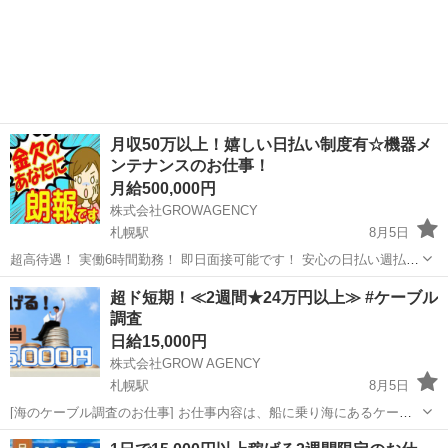
月収50万以上！嬉しい日払い制度有☆機器メ
ンテナンスのお仕事！
月給500,000円
株式会社GROWAGENCY
札幌駅
8月5日
超高待遇！ 実働6時間勤務！ 即日面接可能です！ 安心の日払い週払い
有♪ ▶▶現在20代～40代の方が活躍中！！ 【仕事内容】 施設の機器メ
北海道
札幌市
札幌駅
軽作業
4勤2休
超ド短期！≪2週間★24万円以上≫ #ケーブル
ンテナンスのお仕事 基本的には点検作業で異常があったと...
調査
日給15,000円
株式会社GROW AGENCY
札幌駅
8月5日
[海のケーブル調査のお仕事] お仕事内容は、船に乗り海にあるケーブ
ル調査！ 海上に巻き上げられたケーブルに破損がないかチェックする
北海道
札幌市
札幌駅
その他
時給