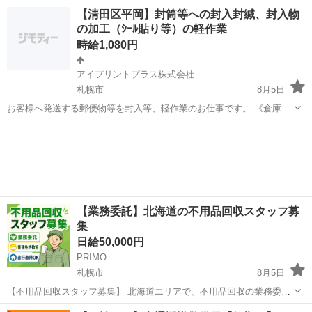
しい工場での勤務◎空調完備で1年中快適作業★日払い制度あり！マイ
北海道
札幌市
発寒駅
その他
【清田区平岡】封筒等への封入封緘、封入物
カー通勤可！工場敷地内無料駐車場あり！休出ほぼなし！《北海道札
の加工（ｼｰﾙ貼り等）の軽作業
幌市手稲区》 人気の工場のお...
時給1,080円
アイプリントプラス株式会社
札幌市
8月5日
お客様へ発送する郵便物等を封入等、軽作業のお仕事です。 《倉庫管
理・軽作業の仕事について》 ・封入物への加工（ｼｰﾙ貼り等）・封入
北海道
札幌市
仕分け
パート
封緘・梱包・検品・発送準備等 ※重いものを運ぶ等の作業はほどんど
ありません。 ...
【業務委託】北海道の不用品回収スタッフ募
集
日給50,000円
PRIMO
札幌市
8月5日
【不用品回収スタッフ募集】 北海道エリアで、不用品回収の業務委託
スタッフを募集しています。 【仕事内容】 ・依頼先での家具や家電な
北海道
札幌市
建築
スタッフ