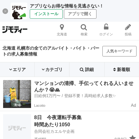
アプリならお得な情報を見逃さない！
インストール
アプリで開く
北海道
検索
ログイン
投稿
北海道 札幌市の全てのアルバイト・バイト・パー
人気キーワード
トの求人募集情報
エリア
カテゴリ
詳細
新着順
マンションの清掃、手伝ってくれる人いませ
んか？😭🙏
日給例1万円〜 / 登録不要！高時給求人多数✨
Ad
Lacotto
8日 今夜運転手募集
時間あたり1050
合同会社カエルヤ企画