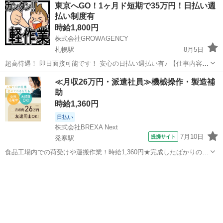
北海道
札幌市
その他
リモート
東京へGO！1ヶ月ド短期で35万円！日払い週
す。 ※難しい作業はありません。 危険な作業はありません。
払い制度有
未経験の方が多数活躍し...
時給1,800円
株式会社GROWAGENCY
札幌駅
8月5日
超高待遇！ 即日面接可能です！ 安心の日払い週払い有♪ 【仕事内容】
倉庫内でのピッキング 誰でも1日～3日程度あればマスター出来ちゃい
北海道
札幌市
札幌駅
その他
時給
≪月収26万円・派遣社員≫機械操作・製造補
ます 勤務時間 シフト制 休日 土日 時給180...
助
時給1,360円
日払い
株式会社BREXA Next
7月10日
提携サイト
発寒駅
食品工場内での荷受けや運搬作業！時給1,360円★完成したばかりの新
しい工場での勤務◎空調完備で1年中快適作業★日払い制度あり！マイ
北海道
札幌市
発寒駅
その他
カー通勤可！工場敷地内無料駐車場あり！休出ほぼなし！《北海道札
幌市手稲区》 人気の工場のお...