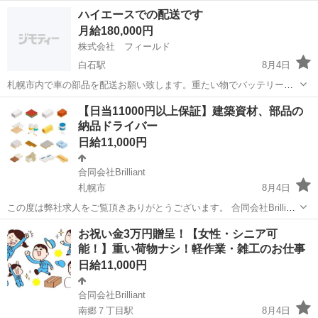
さんの短期バイトも可能です。 未経験者の方は10000円スタートで
北海道
札幌市
その他
ハツリ
ハイエースでの配送です
す。 斫り解体の職人さんは12000円〜です。 道具全支給、半年雇用後
月給180,000円
有給休暇、送迎もできます...
株式会社 フィールド
白石駅
8月4日
札幌市内で車の部品を配送お願い致します。重たい物でバッテリー位
です 決まった企業さんへの配送なので、不在はありません 女性も
北海道
札幌市
白石駅
配送
バッテリー
【日当11000円以上保証】建築資材、部品の
活躍中です 一緒に頑張りましょうm(__)m
納品ドライバー
日給11,000円
合同会社Brilliant
札幌市
8月4日
この度は弊社求人をご覧頂きありがとうございます。 合同会社Brilliant
と申します。 https://www.jsa-brilliant.com/ 仕事内容: 札幌市を中心
北海道
札幌市
ドライバー
建築現場
お祝い金3万円贈呈！【女性・シニア可
に、建築会社または建築現場に...
能！】重い荷物ナシ！軽作業・雑工のお仕事
日給11,000円
合同会社Brilliant
南郷７丁目駅
8月4日