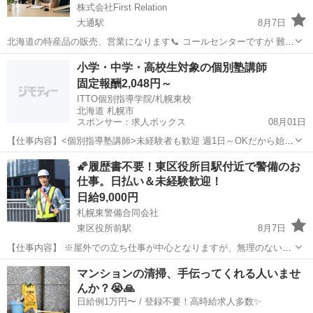
株式会社First Relation
大通駅
8月7日
北海道の特産品の販売、営業になります📞 コールセンターですが 難し
いパソコン作業などは一切有りません 紙とペンのみでの作業になりま
北海道
札幌市
大通駅
テレアポ
スタッフ
小学・中学・高校生対象の個別塾講師
す✨️ 未経験者でもしっかり慣れるまで研修いたします (マニュアル完
固定報酬2,048円～
備) 当社...
ITTO個別指導学院/札幌東校
北海道 札幌市
スポンサー：求人ボックス
08月01日
【仕事内容】<個別指導塾講師>未経験者も歓迎 週1日～OKだから始め
やすい <服装> 原則スーツ着用(クールビズ制度導入)です。 詳しくは
アルバイト・パート
🌠履歴書不要！東区役所目駅付近で警備のお
採用担当者にお問い合わせください。 この求人は職業紹介事業者によ
仕事。日払い＆未経験歓迎！
る紹介求人です。 <職業紹介...
日給9,000円
札幌東警備合同会社
東区役所前駅
8月7日
【仕事内容】 ※屋外での立ち仕事が中心となりますが、無理のない配
置・こまめな休憩を徹底しています。 ✔未経験から始める、街の安全
北海道
札幌市
東区役所前駅
その他
マンションの清掃、手伝ってくれる人いませ
を守るお仕事 札幌東警備合同会社は、東区・北区を中心に地域に根ざ
んか？😭🙏
した警備を行っています...
日給例1万円〜 / 登録不要！高時給求人多数✨