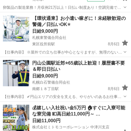
卵製品の製造業務！月収例21万以上！日払い制度あり！空調完備で快
適作業★20代～50代までの男女活躍中！作業着無償貸与★マイカー通
北海道
札幌市
発寒駅
その他
【環状通東】お小遣い稼ぎに！未経験歓迎の
勤OK＆無料駐車場完備！《北海道札幌市》 人気の工場のお仕事 ◇卵
警備／日払いOK⭐
製品の製造業務◇ 作業内...
日給9,000円
札幌東警備合同会社
東区役所前駅
8月6日
【仕事内容】 ※屋外での立ち仕事が中心となりますが、無理のない配
置・こまめな休憩を徹底しています。 🌠 無理のないペースで、地域を
北海道
札幌市
東区役所前駅
その他
スタッフ
円山公園駅近郊⭐65歳以上歓迎！履歴書不要
守るやりがいを。 札幌東警備合同会社は、東区・北区を中心とした地
＆即日日払い
域密着型の警備会社で...
日給9,000円
札幌白石警備合同会社
南郷１８丁目駅
8月6日
【仕事内容】 ✔円山エリアの安全を支える、やりがいのあるお仕事で
す！ ※屋外での立ち仕事が中心となりますが、無理のない配置・こま
北海道
札幌市
南郷１８丁目駅
その他
65歳
💰嬉しい入社祝い金5万円 🏠すぐに入寮可能
めな休憩を徹底しています。 札幌白石警備合同会社では、中央区円山
な寮完備 💴高日給11,000円～ …
エリアを中心に、建設現...
日給11,000円
株式会社ミトモコーポレーション 中津川支店