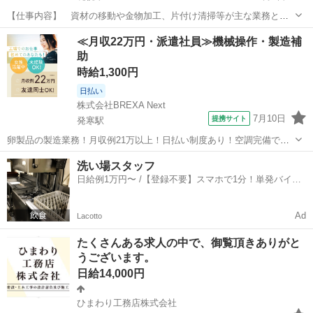
【仕事内容】 資材の移動や金物加工、片付け清掃等が主な業務とな
ります。 【勤務地】 北海道千歳市 【勤務時間】 8：00～17：
北海道
札幌市
建築
業務
≪月収22万円・派遣社員≫機械操作・製造補
00（現場により前後する場合あり） 【休日】 土日曜・その他
助
（現場状況により土曜出勤...
時給1,300円
日払い
株式会社BREXA Next
7月10日
提携サイト
発寒駅
卵製品の製造業務！月収例21万以上！日払い制度あり！空調完備で快
適作業★20代～50代までの男女活躍中！作業着無償貸与★マイカー通
北海道
札幌市
発寒駅
その他
洗い場スタッフ
勤OK＆無料駐車場完備！《北海道札幌市》 人気の工場のお仕事 ◇卵
日給例1万円〜 /【登録不要】スマホで1分！単発バイト
製品の製造業務◇ 作業内...
一括検索✨
Ad
Lacotto
たくさんある求人の中で、御覧頂きありがと
うございます。
日給14,000円
ひまわり工務店株式会社