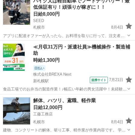
バイク又は軽自動車でフードデリバリー！最
が、9月以降は動きを見て 資格持ち、手元の方も単価を¥2,000...
低保証有り！頑張りが稼ぎに！！
日給8,000円
SEED
札幌市
8月4日
アプリに配達オファーが入ったら、お料理を取りに行って、注文者に
配達をするお仕事です。 現金の取り扱いは有りません。 勤務時間は11
北海道
札幌市
ドライバー
1件
≪月収31万円・派遣社員≫機械操作・製造補
時〜15時と17時~21時の計8時間 ・日給保証¥8000(10件まで)+インセン
助
ティブ...
時給1,300円
日払い
株式会社BREXA Next
7月21日
提携サイト
新札幌駅
食品工場でのお弁当の製造作業！♪幅広い年齢の男女活躍中！未経験活
躍中♪日払い制度あり◎働きやすい空調完備♪車・バイク・自転車通勤
北海道
札幌市
新札幌駅
その他
解体、ハツリ、鳶職、軽作業
可！安心の社会保険完備！駅から無料送迎あり◎《北海道札幌市厚別
日給12,000円
区》 人気の工場のお仕事 【お弁...
工藤工務店
札幌市
8月4日
建物、コンクリートの解体、斫り工事、軽作業が作業内容です。 学生