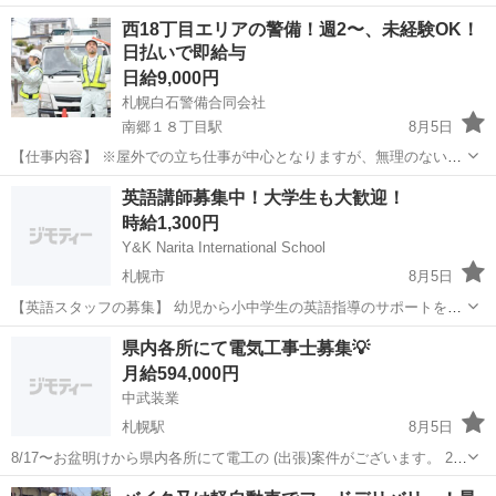
しい工場での勤務◎空調完備で1年中快適作業★日払い制度あり！マイ
北海道
札幌市
発寒駅
その他
西18丁目エリアの警備！週2〜、未経験OK！
カー通勤可！工場敷地内無料駐車場あり！休出ほぼなし！《北海道札
日払いで即給与
幌市手稲区》 人気の工場のお...
日給9,000円
札幌白石警備合同会社
南郷１８丁目駅
8月5日
【仕事内容】 ※屋外での立ち仕事が中心となりますが、無理のない配
置・こまめな休憩を徹底しています。 🌠 自分らしく、元気に働く！
北海道
札幌市
南郷１８丁目駅
その他
スタッフ
英語講師募集中！大学生も大歓迎！
札幌白石警備合同会社は、白石区や厚別区、そして東西線沿線を中心
時給1,300円
に地域を守る警備会社で...
Y&K Narita International School
札幌市
8月5日
【英語スタッフの募集】 幼児から小中学生の英語指導のサポートをし
て頂きます。 外国人先生のレッスンのアシスタント、子どもへの英会
北海道
札幌市
塾講師
スタッフ
県内各所にて電気工事士募集💡
話指導、文法指導などが主な仕事です。 教材作成などの簡単な事務の
月給594,000円
仕事もあります。 【初心者で...
中武装業
札幌駅
8月5日
8/17〜お盆明けから県内各所にて電工の (出張)案件がございます。 2種
持ち 単価 ¥25,000〜 手元 単価¥23,000〜 8月末迄は上記金額です
北海道
札幌市
札幌駅
建築
電工