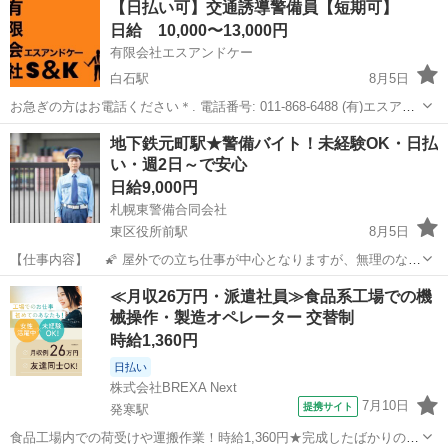
【日払い可】交通誘導警備員【短期可】
どの搬出補助 ・回収品の積み込みと運搬 ・作業前後の確認と簡単な清
日給 10,000〜13,000円
掃 ・作...
有限会社エスアンドケー
白石駅
8月5日
お急ぎの方はお電話ください＊. 電話番号: 011-868-6488 (有)エスアン
ドケー ※営業時間9:00〜18:00(月〜土) ■メッセージからご応募される
北海道
札幌市
白石駅
警備員
スタッフ
地下鉄元町駅★警備バイト！未経験OK・日払
際には ①お住まい/ ②ご年齢/ ③電話番号/ ...
い・週2日～で安心
日給9,000円
札幌東警備合同会社
東区役所前駅
8月5日
【仕事内容】 🌠 屋外での立ち仕事が中心となりますが、無理のない
配置・こまめな休憩を徹底しています。 札幌東警備合同会社は、東
北海道
札幌市
東区役所前駅
その他
スタッフ
≪月収26万円・派遣社員≫食品系工場での機
区・北区を拠点とする地域密着型の警備会社です。 現在、地下鉄元町
械操作・製造オペレーター 交替制
駅周辺でも多くの方が活...
時給1,360円
日払い
株式会社BREXA Next
7月10日
提携サイト
発寒駅
食品工場内での荷受けや運搬作業！時給1,360円★完成したばかりの新