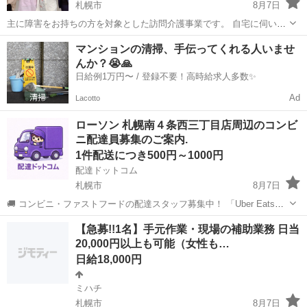
札幌市
8月7日
主に障害をお持ちの方を対象とした訪問介護事業です。 自宅に伺い、
料理、掃除、洗濯などを代わりに行うか、利用者様と一緒に行う事が
北海道
札幌市
訪問介護
障害
マンションの清掃、手伝ってくれる人いませ
メインのお仕事です。 また、家事以外にも、一緒にショッピングなど
んか？😭🙏
のお出かけをする移動支援もあります...
日給例1万円〜 / 登録不要！高時給求人多数✨
Ad
Lacotto
ローソン 札幌南４条西三丁目店周辺のコンビ
ニ配達員募集のご案内.
1件配送につき500円～1000円
配達ドットコム
札幌市
8月7日
🚚 コンビニ・ファストフードの配達スタッフ募集中！ 「Uber Eats」
や「出前館」のように、配達専用アプリを使ってお仕事するスタイル
北海道
札幌市
配送
ローソン
【急募!!1名】手元作業・現場の補助業務 日当
です。 オファー内容を見てから、受けるかどうかを自由に選べます！
20,000円以上も可能（女性も…
✅ 業務内容...
日給18,000円
ミハチ
札幌市
8月7日