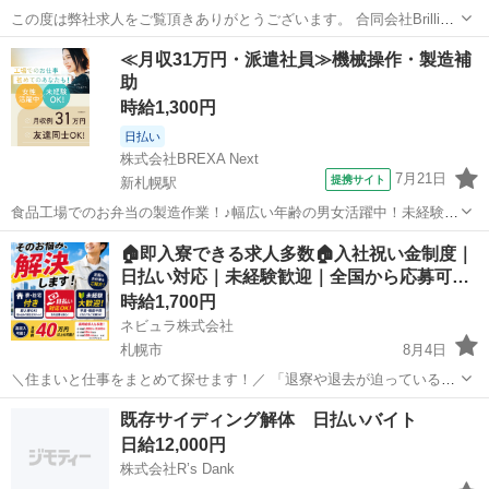
この度は弊社求人をご覧頂きありがとうございます。 合同会社Brilliant
と申します。 https://www.jsa-brilliant.com/ 仕事内容: 札幌市内及び近
北海道
札幌市
南郷７丁目駅
その他
シニア
≪月収31万円・派遣社員≫機械操作・製造補
郊エリアにて、軽作業・雑工...
助
時給1,300円
日払い
株式会社BREXA Next
7月21日
提携サイト
新札幌駅
食品工場でのお弁当の製造作業！♪幅広い年齢の男女活躍中！未経験活
躍中♪日払い制度あり◎働きやすい空調完備♪車・バイク・自転車通勤
北海道
札幌市
新札幌駅
その他
🏠即入寮できる求人多数🏠入社祝い金制度｜
可！安心の社会保険完備！駅から無料送迎あり◎《北海道札幌市厚別
日払い対応｜未経験歓迎｜全国から応募可…
区》 人気の工場のお仕事 【お弁...
時給1,700円
ネビュラ株式会社
札幌市
8月4日
＼住まいと仕事をまとめて探せます！／ 「退寮や退去が迫っている」
「所持金が少なく、生活が不安」 「寮付きの仕事をすぐに始めたい」
北海道
札幌市
その他
ゴールデンウィーク
既存サイディング解体 日払いバイト
「新しい土地で生活を立て直したい」 このようなお悩みを抱えている
日給12,000円
方は、一人...
株式会社R’s Dank