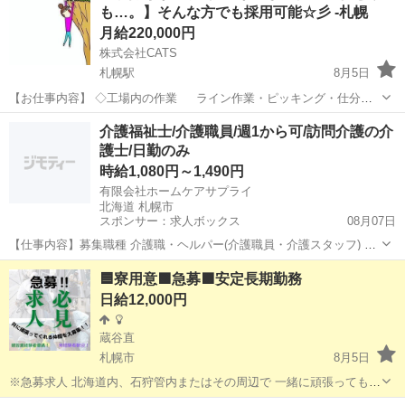
も…。】そんな方でも採用可能☆彡 -札幌
数の中から、あ...
月給220,000円
株式会社CATS
札幌駅
8月5日
【お仕事内容】 ◇工場内の作業 ライン作業・ピッキング・仕分
け・梱包・シール貼りなど 機械部品の仕分け、運搬、組み立て、加工
北海道
札幌市
札幌駅
仕分け
ライン
介護福祉士/介護職員/週1から可/訪問介護の介
OP、検査、梱包など 未経験の方でも出来るお仕事です！ 【★最強の
護士/日勤のみ
求人★】 ★携...
時給1,080円～1,490円
有限会社ホームケアサプライ
北海道 札幌市
スポンサー：求人ボックス
08月07日
【仕事内容】募集職種 介護職・ヘルパー(介護職員・介護スタッフ) パ
ート・アルバイト 仕事内容 身体介護、食事介助、入浴介助、排泄介
アルバイト・パート
🟦寮用意🟩急募🟪安定長期勤務
助、生活援助、リネン交換、利用者宅訪問、調理 給与・手当 <給与>
日給12,000円
時給1,080〜1,490円...
蔵谷直
札幌市
8月5日
※急募求人 北海道内、石狩管内またはその周辺で 一緒に頑張ってもら
える方募集 作業内容は 雑工、住宅解体などの作業補助になりま