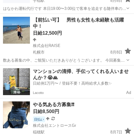
手稲駅
8月8日
はなかわ運転代行です 本日19:00〜3:00位で客車を追走する随伴車の運
転をして くれるかた募集です。 普通一種免許 事務所は手稲高校のそ
北海道
札幌市
手稲駅
その他
【前払い可】 男性も女性も未経験も活躍
ばになります。 位置情報アプリをお願いしますんで道を知らなくても
中！
大丈夫です。 服...
日給12,500円
株式会社RAISE
札幌市
8月8日
数ある募集の中、ご観覧いただきありがとうございます。 今回募集し
たのは、会社の主力メンバー&作業員探しているため募集致しました。
北海道
札幌市
建築
給料
マンションの清掃、手伝ってくれる人いませ
長く継続的に働ける会社をみなさんで作っていきたいという目標があ
んか？😭🙏
ります。 私は楽しくて稼げる...
日給例1万円〜 / 登録不要！高時給求人多数✨
Ad
Lacotto
やる気ある方募集❗️❗️
日給8,500円
日払い
株式会社エントロースGr
稲穂駅
8月7日