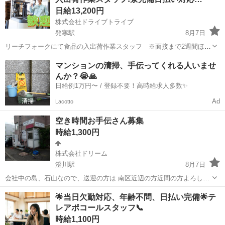
製品の製造業務◇ 作業内...
日給13,200円
株式会社ドライブトライブ
発寒駅
8月7日
リーチフォークにて食品の入出荷作業スタッフ ※面接まで2週間ほど
商品 ：食品 働く場所：倉庫内 年齢層 ：20～50歳くらいまでの
北海道
札幌市
発寒駅
倉庫
スタッフ
マンションの清掃、手伝ってくれる人いませ
方が活躍中 勤務時間：8:30～17:30 【即面接出来ます】 ୨୧┈┈┈...
んか？😭🙏
日給例1万円〜 / 登録不要！高時給求人多数✨
Ad
Lacotto
空き時間お手伝さん募集
時給1,300円
株式会社ドリーム
澄川駅
8月7日
会社中の島、石山なので、送迎の方は 南区近辺の方近間の方よろしく
お願い致します 明るく元気な方が希望です 掃除など慣れてる女性が優
北海道
札幌市
澄川駅
清掃
空き家
🌟当日欠勤対応、年齢不問、日払い完備🌟テ
先です おクルマお持ちで現地に来れる方も大歓迎 お金は日払いで大丈
レアポコールスタッフ📞
夫です 解体作業員も常...
時給1,100円