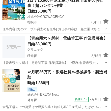
1日で15,000円以上稼げる2週間限定のお仕
だけのカンタンお仕事！ シンプルなお仕事なので経験は一切必要なし
事！超カンタン作業！
です！ 沖縄の綺麗な海...
日給15,000円
株式会社GROWAGENCY
札幌市
8月5日
仕事内容 [海のケーブル調査のお仕事] お仕事内容は、船に乗り海にあ
るケーブル調査！ 海上に巻き上げられたケーブルに破損がないかチェ
北海道
札幌市
その他
カンタン
【青森県六ヶ所村｜電線管工事 作業員募集】
ックするだけのカンタンお仕事！ シンプルなお仕事なので経験は一切
日給28,000円
必要なしです！ ...
グリュック
函館駅
8月5日
【青森県六ヶ所村｜電線管工事 作業員募集】 📍勤務地 青森県六ヶ所
村 🔧工事内容 新築工事に伴う電線管工事 👷募集人数 ・9/1～：2名 ・
北海道
札幌市
函館駅
その他
誓約書
≪月収26万円・派遣社員≫機械操作・製造補
10/1～：5名（チーム応募歓迎） 📅工期 202...
助
時給1,360円
日払い
株式会社BREXA Next
7月10日
提携サイト
発寒駅
食品工場内での荷受けや運搬作業！時給1,360円★完成したばかりの新