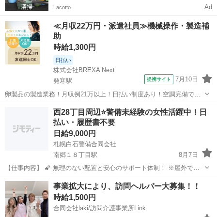
Ad
Lacotto
≪月収22万円・派遣社員≫機械操作・製造補
助
時給1,300円
日払い
株式会社BREXA Next
7月10日
提携サイト
発寒駅
卵製品の製造業務！月収例21万以上！日払い制度あり！空調完備で快
適作業★20代～50代までの男女活躍中！作業着無償貸与★マイカー通
北海道
札幌市
発寒駅
その他
西28丁目周辺⭐警備未経験の女性活躍中！日
勤OK＆無料駐車場完備！《北海道札幌市》 人気の工場のお仕事 ◇卵
払い・履歴書不要
製品の製造業務◇ 作業内...
日給9,000円
札幌白石警備合同会社
南郷１８丁目駅
8月7日
【仕事内容】 🌠 無理のない配置と安心のサポート体制！ ※屋外での
立ち仕事が中心となりますが、無理のない配置・こまめな休憩を徹底
北海道
札幌市
南郷１８丁目駅
その他
スタッフ
事業拡大により、訪問ヘルパー大募集！！
しています。 札幌白石警備合同会社は、白石区・厚別区だけでなく、
時給1,500円
中央区・西28丁目...
合同会社laki/訪問介護事業所Link