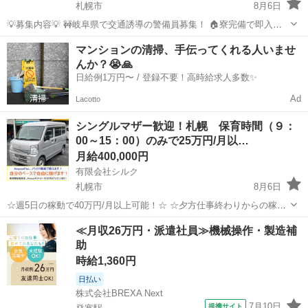
札幌市
8月6日
💡募集内容💡 🚧岐阜県で交通誘導の警備員募集！ 🏠寮完備で即入寮
OK。 🔰未経験でも安心の研修体制。 👫男女歓迎＆カップル応募も大
北海道
札幌市
警備員
Web
マンションの清掃、手伝ってくれる人いませ
歓迎。 ✨安心して働ける環境で新生活をスタートしませんか？ 💴【日
んか？😭🙏
給】 ✅日...
日給例1万円〜 / 登録不要！高時給求人多数✨
Ad
Lacotto
シングルマザー歓迎！札幌 保育時間（９：
00～15：00）のみで25万円/月以…
月給400,000円
有限会社シルク
札幌市
8月6日
☆週5日の稼動で40万円/月以上可能！☆ ☆夕方仕事終わりからの稼
働、休日の稼動で20万円/月以上可能！☆ ☆雇われない働き方、自由な
北海道
札幌市
配送
Amazon
≪月収26万円・派遣社員≫機械操作・製造補
スタイルでの働き方を【Amazon Flex】で始めましょう！☆ 個人事業
助
主とし...
時給1,360円
日払い
株式会社BREXA Next
7月10日
提携サイト