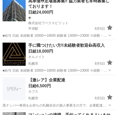
高単価⛑️足場屋募集‼️ 協力業者も常時募集し
ております！
日給24,000円
株式会社ワークスピリット
平岸駅
8月5日
■給与 日給 未経験者 10000〜18000 経験者 13000〜23000 ※経験・能
力・資格を考慮します ■勤務地 ほとんど現場直行直帰です！ 免許がな
北海道
札幌市
平岸駅
鳶職
足場
手に職つけたい方‼️未経験者歓迎👍高収入
い方、車がない方は送迎あり ■雇用形態...
日給18,000円
オルメイト
札幌市
8月5日
■給与 日給 未経験者 10000〜18000 経験者 13000〜23000 ※経験・能
力・資格を考慮します ■勤務地 ほとんど現場直行直帰です！ 免許がな
北海道
札幌市
鳶職
従業員
【激レア】企業配達
い方、車がない方は送迎あり ■雇用形態 正社...
日給6,500円
カブス
札幌市
8月5日
黒ナンバー車両をお持ちの札幌在住の個人事業主の方で、企業配達を
募集致します。詳細は以下の通りとなります。 勤務時間 ・(仕分け～
北海道
札幌市
配送
レア
マンションの清掃、手伝ってくれる人いませ