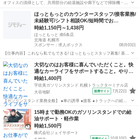
オフィスの清掃として、共用部分の給湯施設や廊下などで掃除機・ゴ
ミ集め・モップがけ作業をお願いします。(派遣) 日勤固定のお仕事な
北海道
札幌市
西１１丁目駅
その他
ほっともっとのカウンタースタッフ/接客業務/
ので、生活リズムを整えやすい環境★土曜日は13時までの勤務です。
未経験可/シフト相談OK/短時間でお…
幅広い年齢層の方が活躍していま...
時給1,150円～1,438円
ほっともっと 南6条店
北海道 札幌市
スポンサー：求人ボックス
08月03日
【仕事内容】これなら私でもできる! ほっともっとスタッフ募集! 基本
業務は… カウンターで注文を受ける 調理スタッフに伝える お客様に
アルバイト・パート
大切なのはお客様に喜んでいただくこと。快
お渡しする 覚えやすさには自信あり 初めての方でも安心して働けま
適なカーライフをサポートすること。やり…
す! 働きたい時間を選べる 適度...
時給1,400円
宇佐美ガソリンスタンド 札幌トラックターミナル店
7月22日
提携サイト
大谷地駅
【ガソリンスタンド業務全般】 ●車の誘導 ●接客 ●トラックへの給油 ●
セルフ給油サポート ●清掃 ●商品のご案内&販売 ●洗車 など まずは、
北海道
札幌市
大谷地駅
ガソリンスタンド
15時まで勤務OKのガソリンスタンドでの給
先輩について一通りの流れを覚えます。 研修制度が充実しているから
油サポート・軽作業
安心！ 「...
時給1,500円
株式会社ジェイサポート
10月10日
提携サイト