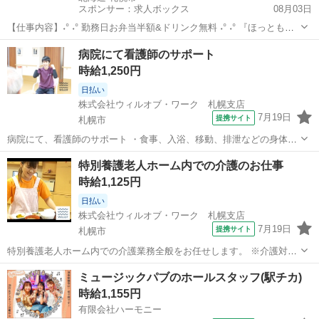
スポンサー：求人ボックス
08月03日
【仕事内容】˖° ˖° 勤務日お弁当半額&ドリンク無料 ˖° ˖° 『ほっともっ
と』スタッフ募集中! ライフスタイルに合わせて こんな働き方はいか
アルバイト・パート
病院にて看護師のサポート
がですか? ⇓⇓⇓⇓⇓⇓⇓⇓⇓⇓⇓⇓⇓⇓⇓⇓⇓⇓⇓⇓⇓⇓⇓⇓⇓⇓⇓⇓⇓⇓ 学
時給1,250円
生さん→...
日払い
株式会社ウィルオブ・ワーク 札幌支店
7月19日
提携サイト
札幌市
病院にて、看護師のサポート ・食事、入浴、移動、排泄などの身体介
助 ・病室のシーツ交換、清掃、環境整備 ・事務作業の補助業務 ・伝
北海道
札幌市
その他
特別養護老人ホーム内での介護のお仕事
票やカルテの運搬 ・備品、器具の確認 など 「できるか不安・・・」
時給1,125円
「未経験者だけど大丈夫か...
日払い
株式会社ウィルオブ・ワーク 札幌支店
7月19日
提携サイト
札幌市
特別養護老人ホーム内での介護業務全般をお任せします。 ※介護対象
は要介護3以上の高齢者となります。 ・入浴介助(衣類の着脱補助、洗
北海道
札幌市
その他
ミュージックパブのホールスタッフ(駅チカ)
髪、洗顔、体洗い補助など) ・食事介助(食事摂取のサポート、声掛
時給1,155円
け、見守り、配膳など) ・排泄...
有限会社ハーモニー