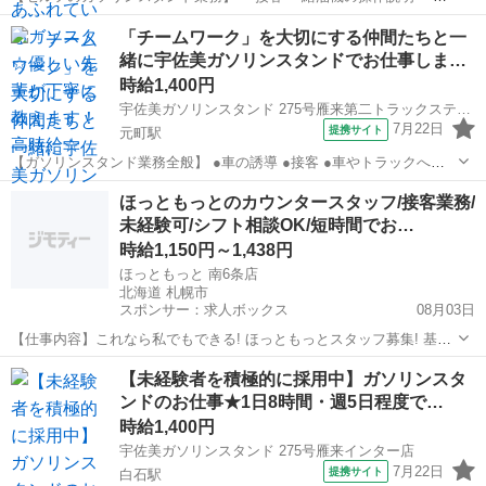
ード案内＆発行 ・カーケア商品の案内＆販売 ・給油監視＆許可 ・洗
北海道
札幌市
大谷地駅
ガソリンスタンド
「チームワーク」を大切にする仲間たちと一
車 ・清掃 など ※給油作業ナシ 研修制度が充実しているので 経験がな
緒に宇佐美ガソリンスタンドでお仕事しま…
い方も大丈夫です...
時給1,400円
宇佐美ガソリンスタンド 275号雁来第二トラックステーション店
7月22日
提携サイト
元町駅
【ガソリンスタンド業務全般】 ●車の誘導 ●接客 ●車やトラックへの
給油 ●清掃 ●商品のご案内&販売 ●洗車 など まずは、先輩について一
北海道
札幌市
元町駅
ガソリンスタンド
ほっともっとのカウンタースタッフ/接客業務/
通りの流れを覚えます。 研修制度が充実しているから安心！ 活気ある
未経験可/シフト相談OK/短時間でお…
お店で始める...
時給1,150円～1,438円
ほっともっと 南6条店
北海道 札幌市
スポンサー：求人ボックス
08月03日
【仕事内容】これなら私でもできる! ほっともっとスタッフ募集! 基本
業務は… カウンターで注文を受ける 調理スタッフに伝える お客様に
アルバイト・パート
【未経験者を積極的に採用中】ガソリンスタ
お渡しする 覚えやすさには自信あり 初めての方でも安心して働けま
ンドのお仕事★1日8時間・週5日程度で…
す! 働きたい時間を選べる 適度...
時給1,400円
宇佐美ガソリンスタンド 275号雁来インター店
7月22日
提携サイト
白石駅