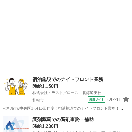
——————————————————————— 【業務内容】 ホテ
北海道
札幌市
ホテル
ル内にてナイトフロント業務を行って頂きます。 ※英会話等できなく
ても可 ※Wワーク等も相談可...
宿泊施設でのナイトフロント業務
時給1,150円
株式会社トラストグロース 北海道支社
7月22日
提携サイト
札幌市
≪札幌市/中央区≫月15回程度！宿泊施設でのナイトフロント業務！
——————————————————————————— 【お仕事
北海道
札幌市
ホテル
調剤薬局での調剤事務・補助
内容】 予約受付、チェックイン・チェックアウト作業、ゲスト対応、
時給1,230円
データ入力等 シフトは自分の都...