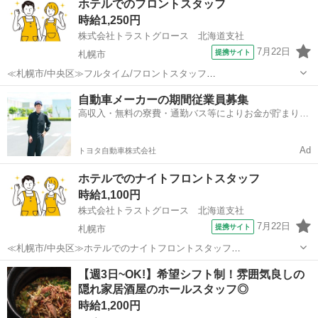
ホテルでのフロントスタッフ
ゆくゆくナイトフロントスタッフとして勤務していただきます。 ・ホ
時給1,250円
テルフロント業務 ・チェックイン、チェックアウ...
株式会社トラストグロース 北海道支社
7月22日
提携サイト
札幌市
≪札幌市/中央区≫フルタイム/フロントスタッフ
———————————————————————— 【お仕事内容】
北海道
札幌市
ホテル
自動車メーカーの期間従業員募集
ホテルのフロント業務を中心に客室対応や朝食業務、 ホテルの維持管
高収入・無料の寮費・通勤バス等によりお金が貯まりや
理業務等、ホテル運営全般を 幅広く対応頂きます...
すい環境
Ad
トヨタ自動車株式会社
ホテルでのナイトフロントスタッフ
時給1,100円
株式会社トラストグロース 北海道支社
7月22日
提携サイト
札幌市
≪札幌市/中央区≫ホテルでのナイトフロントスタッフ
———————————————————————— 【お仕事内容】
北海道
札幌市
ホテル
【週3日~OK!】希望シフト制！雰囲気良しの
ホテルのフロントでの接客業務 ・チェックイン、チェックアウト対応
隠れ家居酒屋のホールスタッフ◎
・ホテル内外のご案内 ・その他、業務に付...
時給1,200円