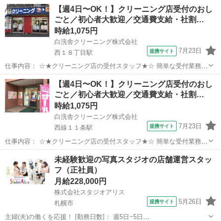
【週4日〜OK！】クリーニング店受付のおし
ごと／初心者大歓迎／交通費支給・社割…
時給1,075円
白洗舎クリーニング株式会社
7月23日
提携サイト
西１８丁目駅
仕事内容： ☆★クリーニング店の受付スタッフ★☆ 簡単な受付業務な
ので安心してください♪ 最初はスタッフが丁寧にお教えるので『未経
北海道
札幌市
西１８丁目駅
フロント
【週4日〜OK！】クリーニング店受付のおし
験者』でも"安心です!! 覚えれば難なくできるお仕事です！ ～おしごと
ごと／初心者大歓迎／交通費支給・社割…
の流れ～ 1.受付...
時給1,075円
白洗舎クリーニング株式会社
7月23日
提携サイト
西線１１条駅
仕事内容： ☆★クリーニング店の受付スタッフ★☆ 簡単な受付業務な
ので安心してください♪ 最初はスタッフが丁寧にお教えるので『未経
北海道
札幌市
西線１１条駅
フロント
未経験歓迎の写真スタジオの店舗運営スタッ
験者』でも"安心です!! 覚えれば難なくできるお仕事です！ ～おしごと
フ（正社員）
の流れ～ 1.受付...
月給228,000円
株式会社スタジオアリス
5月26日
提携サイト
札幌市
主婦(夫)の働くを応援！ [勤務日数]： 週5日~5日