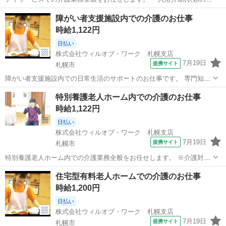
脱補助、洗髪、洗顔、体洗い補助など) ・食事介助(食事摂取のサポー
北海道
札幌市
その他
障がい者支援施設内での介護のお仕事
ト、声掛け、見守り、配膳など) ・排泄介助(トイレへの誘導、見守
時給1,122円
り、おむつ交換など) ・環...
日払い
株式会社ウィルオブ・ワーク 札幌支店
7月19日
提携サイト
札幌市
障がい者支援施設内での日常生活のサポートのお仕事です。 専門知識
は不要◎未経験OK 《具体的には》 ＊利用者さんとの日常会話 ＊利用
北海道
札幌市
その他
特別養護老人ホーム内での介護のお仕事
者さんとのお散歩 ＊薬の管理 ＊お掃除 ＊買い物の同行 ＊簡単なデー
時給1,122円
タ入力 など 普段や...
日払い
株式会社ウィルオブ・ワーク 札幌支店
7月19日
提携サイト
札幌市
特別養護老人ホーム内での介護業務全般をお任せします。 ※介護対象
は要介護3以上の高齢者となります。 ・入浴介助(衣類の着脱補助、洗
北海道
札幌市
その他
住宅型有料老人ホームでの介護のお仕事
髪、洗顔、体洗い補助など) ・食事介助(食事摂取のサポート、声掛
時給1,200円
け、見守り、配膳など) ・排泄...
日払い
株式会社ウィルオブ・ワーク 札幌支店
7月19日
提携サイト
札幌市