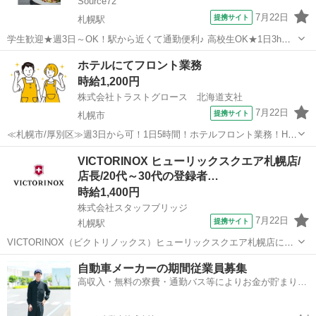
Source72
7月22日
提携サイト
札幌駅
学生歓迎★週3日～OK！駅から近くて通勤便利♪ 高校生OK★1日3h～
OK！学校との両立も◎ お友達と一緒に応募も可能！ カジュアルイタ
北海道
札幌市
札幌駅
ホールスタッフ
ホテルにてフロント業務
リアン「肩肘張らない、大人のイタリアン」がコンセプトのお店で
時給1,200円
す。 【こんな方にオススメ...
株式会社トラストグロース 北海道支社
7月22日
提携サイト
札幌市
≪札幌市/厚別区≫週3日から可！1日5時間！ホテルフロント業務！H-
3762 ————————————————————————————
北海道
札幌市
ホテル
VICTORINOX ヒューリックスクエア札幌店/
【お仕事内容】 ホテルにてフロント業務を行って頂きます。 ＊シフト
店長/20代～30代の登録者…
は固定等相談可能です...
時給1,400円
株式会社スタッフブリッジ
7月22日
提携サイト
札幌駅
VICTORINOX（ビクトリノックス）ヒューリックスクエア札幌店にて
ご勤務いただきます。日常生活に役立つ高品質なアイテムが揃う雑貨
北海道
札幌市
札幌駅
店長
自動車メーカーの期間従業員募集
ブランドのショップスタッフとして活躍！ 《主な業務》 ・接客販売及
高収入・無料の寮費・通勤バス等によりお金が貯まりや
び付帯業務 ・ラッピ...
すい環境