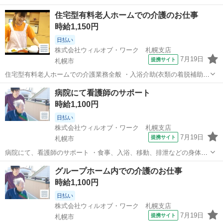
住宅型有料老人ホームでの介護のお仕事
時給1,150円
日払い
株式会社ウィルオブ・ワーク 札幌支店
7月19日
提携サイト
札幌市
住宅型有料老人ホームでの介護業務全般 ・入浴介助(衣類の着脱補助、
洗髪、洗顔、体洗い補助など) ・食事介助(食事摂取のサポート、声掛
北海道
札幌市
その他
病院にて看護師のサポート
け、見守り、配膳など) ・排泄介助(トイレへの誘導、見守り、おむつ
時給1,100円
交換など) ・環境整備(居...
日払い
株式会社ウィルオブ・ワーク 札幌支店
7月19日
提携サイト
札幌市
病院にて、看護師のサポート ・食事、入浴、移動、排泄などの身体介
助 ・病室のシーツ交換、清掃、環境整備 ・事務作業の補助業務 ・伝
北海道
札幌市
その他
グループホーム内での介護のお仕事
票やカルテの運搬 ・備品、器具の確認 など 「できるか不安・・・」
時給1,100円
「未経験者だけど大丈夫か...
日払い
株式会社ウィルオブ・ワーク 札幌支店
7月19日
提携サイト
札幌市