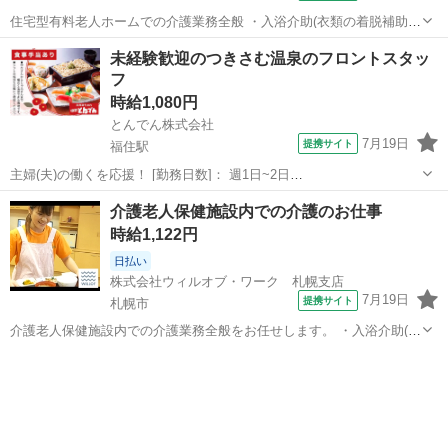
住宅型有料老人ホームでの介護業務全般 ・入浴介助(衣類の着脱補助、
洗髪、洗顔、体洗い補助など) ・食事介助(食事摂取のサポート、声掛
北海道
札幌市
その他
未経験歓迎のつきさむ温泉のフロントスタッ
け、見守り、配膳など) ・排泄介助(トイレへの誘導、見守り、おむつ
フ
交換など) ・環境整備(居...
時給1,080円
とんでん株式会社
7月19日
提携サイト
福住駅
主婦(夫)の働くを応援！ [勤務日数]： 週1日~2日
05:45~09:00/06:00~09:00 月/火/水/木/金/土/日 などから選べます [勤務
北海道
札幌市
福住駅
フロント
介護老人保健施設内での介護のお仕事
地・最寄駅]： 北海道札幌市豊平区月寒東1条20丁目5‐40 つ...
時給1,122円
日払い
株式会社ウィルオブ・ワーク 札幌支店
7月19日
提携サイト
札幌市
介護老人保健施設内での介護業務全般をお任せします。 ・入浴介助(衣
類の着脱補助、洗髪、洗顔、体洗い補助など) ・食事介助(食事摂取の
北海道
札幌市
その他
サポート、声掛け、見守り、配膳など) ・排泄介助(トイレへの誘導、
見守り、おむつ交換など)...