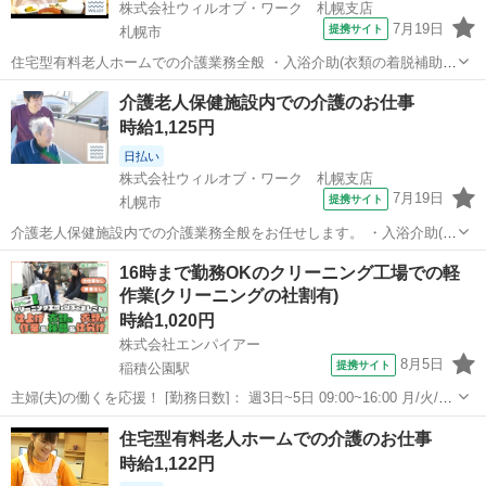
株式会社ウィルオブ・ワーク 札幌支店
7月19日
提携サイト
札幌市
住宅型有料老人ホームでの介護業務全般 ・入浴介助(衣類の着脱補助、
洗髪、洗顔、体洗い補助など) ・食事介助(食事摂取のサポート、声掛
北海道
札幌市
その他
介護老人保健施設内での介護のお仕事
け、見守り、配膳など) ・排泄介助(トイレへの誘導、見守り、おむつ
時給1,125円
交換など) ・環境整備(居...
日払い
株式会社ウィルオブ・ワーク 札幌支店
7月19日
提携サイト
札幌市
介護老人保健施設内での介護業務全般をお任せします。 ・入浴介助(衣
類の着脱補助、洗髪、洗顔、体洗い補助など) ・食事介助(食事摂取の
北海道
札幌市
その他
16時まで勤務OKのクリーニング工場での軽
サポート、声掛け、見守り、配膳など) ・排泄介助(トイレへの誘導、
作業(クリーニングの社割有)
見守り、おむつ交換など)...
時給1,020円
株式会社エンパイアー
8月5日
提携サイト
稲積公園駅
主婦(夫)の働くを応援！ [勤務日数]： 週3日~5日 09:00~16:00 月/火/水/
木/金/土/日 などから選べます [勤務地・最寄駅]： 北海道札幌市手稲区
北海道
札幌市
稲積公園駅
その他
住宅型有料老人ホームでの介護のお仕事
富丘3条5丁目1-47 エンパイアー 富丘工場 稲積公...
時給1,122円