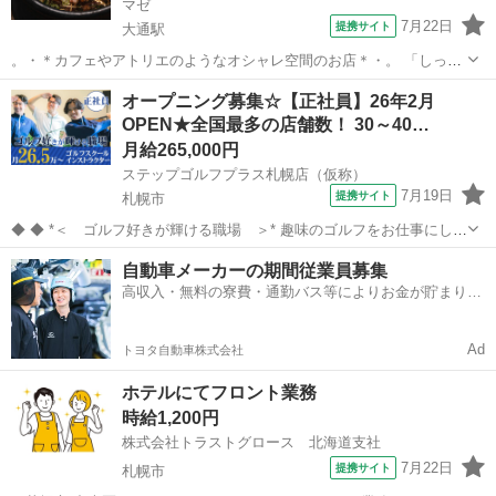
マゼ
7月22日
提携サイト
大通駅
。・＊カフェやアトリエのようなオシャレ空間のお店＊・。 「しっか
り働いて稼ぎたい方」「楽しく働けるバイト先を探している方」にピ
北海道
札幌市
大通駅
ホールスタッフ
オープニング募集☆【正社員】26年2月
ッタリ！ 未経験スタート・バイトデビューも大歓迎！ 10～20代のス
OPEN★全国最多の店舗数！ 30～40…
タッフが中心で、初バイトや飲...
月給265,000円
ステップゴルフプラス札幌店（仮称）
7月19日
提携サイト
札幌市
◆ ◆ *＜ ゴルフ好きが輝ける職場 ＞* 趣味のゴルフをお仕事にしま
せんか? 「好き」を活かして楽しく働きましょう！ 業務スキルを向上
北海道
札幌市
スポーツジム
自動車メーカーの期間従業員募集
させながら趣味のゴルフの腕も上げちゃえます◎ *＜ 未経験OK！手
高収入・無料の寮費・通勤バス等によりお金が貯まりや
厚い研修とフォロ...
すい環境
Ad
トヨタ自動車株式会社
ホテルにてフロント業務
時給1,200円
株式会社トラストグロース 北海道支社
7月22日
提携サイト
札幌市