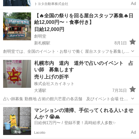
Ad
トヨタ自動車株式会社
【🔥全国の祭りを回る屋台スタッフ募集🔥日
給12,000円〜・食事付き】
日給12,000円
創明堂
新札幌駅
8月1日
創明堂では、全国のイベント・お祭りで働く 屋台スタッフを募集して
います！ 「普通のバイトじゃつまらない」 「旅しながら働きたい」
北海道
札幌市
新札幌駅
その他
スタッフ
札幌市内 道内 道外で占いのイベント 占
そんな方にピッタリの仕事です👍 【給与】 日給12,000円〜15,000円
い師 募集します
（月25万...
売り上げの折半
株式会社スカイネット
大通駅
7月31日
占い師募集 勤務地 占術の館六芒星の各店舗 及びイベント会場 仕事
内容 対面占い・電話占い・ 占い師養成講座講師 基本給 歩合または
北海道
札幌市
大通駅
その他
占い師
マンションの清掃、手伝ってくれる人いませ
ギャラ１万円はイベントの時 休日 シフト制 勤務時間 シフト・イベ
んか？😭🙏
ン...
日給例1万円〜 / 登録不要！高時給求人多数✨
Ad
Lacotto