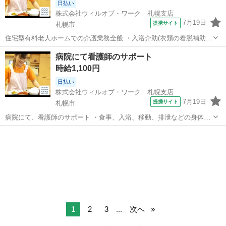
日払い
株式会社ウィルオブ・ワーク 札幌支店
7月19日
提携サイト
札幌市
住宅型有料老人ホームでの介護業務全般 ・入浴介助(衣類の着脱補助、
洗髪、洗顔、体洗い補助など) ・食事介助(食事摂取のサポート、声掛
北海道
札幌市
その他
病院にて看護師のサポート
け、見守り、配膳など) ・排泄介助(トイレへの誘導、見守り、おむつ
時給1,100円
交換など) ・環境整備(居...
日払い
株式会社ウィルオブ・ワーク 札幌支店
7月19日
提携サイト
札幌市
病院にて、看護師のサポート ・食事、入浴、移動、排泄などの身体介
助 ・病室のシーツ交換、清掃、環境整備 ・事務作業の補助業務 ・伝
北海道
札幌市
その他
票やカルテの運搬 ・備品、器具の確認 など 「できるか不安・・・」
「未経験者だけど大丈夫か...
1
2
3
...
次へ