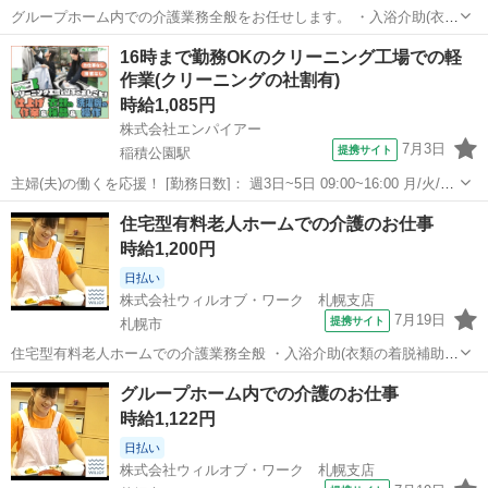
グループホーム内での介護業務全般をお任せします。 ・入浴介助(衣類
の着脱補助、洗髪、洗顔、体洗い補助など) ・食事介助(食事摂取のサ
北海道
札幌市
その他
16時まで勤務OKのクリーニング工場での軽
ポート、声掛け、見守り、配膳など) ・排泄介助(トイレへの誘導、見
作業(クリーニングの社割有)
守り、おむつ交換など) ...
時給1,085円
株式会社エンパイアー
7月3日
提携サイト
稲積公園駅
主婦(夫)の働くを応援！ [勤務日数]： 週3日~5日 09:00~16:00 月/火/水/
木/金/土/日 などから選べます [勤務地・最寄駅]： 北海道札幌市手稲区
北海道
札幌市
稲積公園駅
その他
住宅型有料老人ホームでの介護のお仕事
富丘3条5丁目1-47 エンパイアー 富丘工場 稲積公...
時給1,200円
日払い
株式会社ウィルオブ・ワーク 札幌支店
7月19日
提携サイト
札幌市
住宅型有料老人ホームでの介護業務全般 ・入浴介助(衣類の着脱補助、
洗髪、洗顔、体洗い補助など) ・食事介助(食事摂取のサポート、声掛
北海道
札幌市
その他
グループホーム内での介護のお仕事
け、見守り、配膳など) ・排泄介助(トイレへの誘導、見守り、おむつ
時給1,122円
交換など) ・環境整備(居...
日払い
株式会社ウィルオブ・ワーク 札幌支店