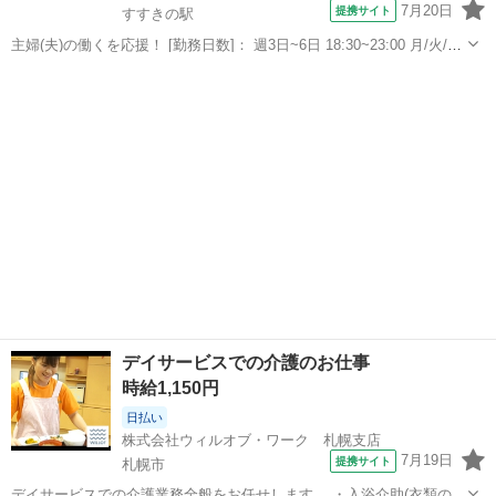
7月20日
提携サイト
すすきの駅
主婦(夫)の働くを応援！ [勤務日数]： 週3日~6日 18:30~23:00 月/火/水/
木/金/土 などから選べます [勤務地・最寄駅]： 北海道札幌市中央区南4
北海道
札幌市
すすきの駅
ホールスタッフ
条西3丁目 8-1 ニュー北星ビル7F ミュージックパ...
デイサービスでの介護のお仕事
時給1,150円
日払い
株式会社ウィルオブ・ワーク 札幌支店
7月19日
提携サイト
札幌市
デイサービスでの介護業務全般をお任せします。 ・入浴介助(衣類の着