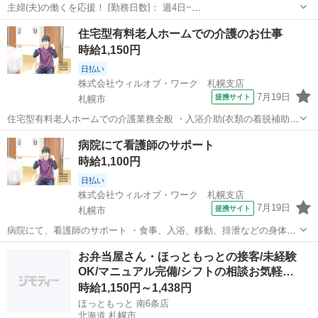
主婦(夫)の働くを応援！ [勤務日数]： 週4日~
08:30~13:00/14:00~18:30/10:00~13:00/14:00~18:00 月/火/水/木/金/土/
北海道
札幌市
西１８丁目駅
フロント
住宅型有料老人ホームでの介護のお仕事
日 などから選べます [勤務地・最寄駅]： 北海...
時給1,150円
日払い
株式会社ウィルオブ・ワーク 札幌支店
7月19日
提携サイト
札幌市
住宅型有料老人ホームでの介護業務全般 ・入浴介助(衣類の着脱補助、
洗髪、洗顔、体洗い補助など) ・食事介助(食事摂取のサポート、声掛
北海道
札幌市
その他
病院にて看護師のサポート
け、見守り、配膳など) ・排泄介助(トイレへの誘導、見守り、おむつ
時給1,100円
交換など) ・環境整備(居...
日払い
株式会社ウィルオブ・ワーク 札幌支店
7月19日
提携サイト
札幌市
病院にて、看護師のサポート ・食事、入浴、移動、排泄などの身体介
助 ・病室のシーツ交換、清掃、環境整備 ・事務作業の補助業務 ・伝
北海道
札幌市
その他
お弁当屋さん・ほっともっとの接客/未経験
票やカルテの運搬 ・備品、器具の確認 など 「できるか不安・・・」
OK/マニュアル完備/シフトの相談お気軽…
「未経験者だけど大丈夫か...
時給1,150円～1,438円
ほっともっと 南6条店
北海道 札幌市