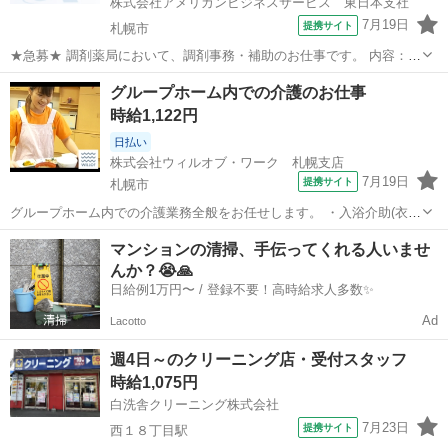
株式会社アメリカンビジネスサービス 東日本支社
7月19日
提携サイト
札幌市
★急募★ 調剤薬局において、調剤事務・補助のお仕事です。 内容：受
付・電話応対・会計・レセプト・ピッキング・検品・PC入力等 ☆未経
北海道
札幌市
ホテル
グループホーム内での介護のお仕事
験者歓迎 ※1からレクチャーします ※経験者優遇します ☆週休2日
時給1,122円
☆制服貸与 ☆社保...
日払い
株式会社ウィルオブ・ワーク 札幌支店
7月19日
提携サイト
札幌市
グループホーム内での介護業務全般をお任せします。 ・入浴介助(衣類
の着脱補助、洗髪、洗顔、体洗い補助など) ・食事介助(食事摂取のサ
北海道
札幌市
その他
マンションの清掃、手伝ってくれる人いませ
ポート、声掛け、見守り、配膳など) ・排泄介助(トイレへの誘導、見
んか？😭🙏
守り、おむつ交換など) ...
日給例1万円〜 / 登録不要！高時給求人多数✨
Ad
Lacotto
週4日～のクリーニング店・受付スタッフ
時給1,075円
白洗舎クリーニング株式会社
7月23日
提携サイト
西１８丁目駅