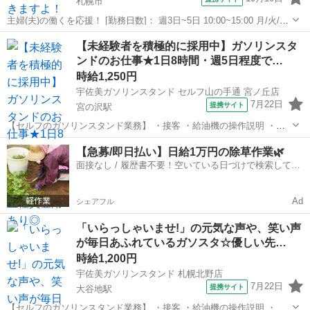
札幌市
主婦(夫)の働くを応援！ [勤務日数]： 週3日~5日 10:00~15:00 月/火/水/
木/金/土/日 などから選べます [勤務地・最寄駅]： 北海道札幌市中央区
北海道
札幌市
フロント
【未経験者を積極的に採用中】ガソリンスタ
南9条西21丁目 株式会社ジェイサポート【js】 ...
ンドのお仕事★1日8時間・週5日程度で…
時給1,250円
宇佐美ガソリンスタンド セルフ山の手通 宮ノ丘店
7月22日
提携サイト
宮の沢駅
【セルフのガソリンスタンド業務】 ・接客 ・給油機の操作説明 ・カ
ード案内＆発行 ・カーケア商品の案内＆販売 ・給油監視＆許可 ・洗
北海道
札幌市
宮の沢駅
ガソリンスタンド
【急募/即日払い】日給1万円の除草作業🌿
車 ・清掃 など ※給油作業ナシ 研修制度が充実しているので 経験がな
面接なし / 履歴書不要！空いている日づけで検索して即
い方も大丈夫です...
日はたらける✨
Ad
シェアフル
「いらっしゃいませ!」の元気な声や、笑い声
が毎日あふれているガソスタ☆優しい先…
時給1,200円
宇佐美ガソリンスタンド 札幌北野店
7月22日
提携サイト
大谷地駅
【セルフのガソリンスタンド業務】 ・接客 ・給油機の操作説明 ・カ