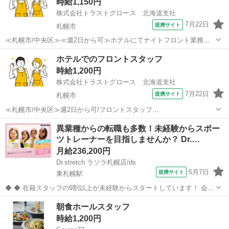
時給1,150円
株式会社トラストグロース 北海道支社
7月22日
提携サイト
札幌市
≪札幌市/中央区≫≪週2日から可≫ホテルにてナイトフロント業務
——————————————————————— 【業務内容】 ホテ
北海道
札幌市
ホテル
ホテルでのフロントスタッフ
ル内にてナイトフロント業務を行って頂きます。 ※英会話等できなく
時給1,200円
ても可 ※Wワーク等も相談可...
株式会社トラストグロース 北海道支社
7月22日
提携サイト
札幌市
≪札幌市/中央区≫週2日から可/フロントスタッフ
———————————————————————— 【お仕事内容】
北海道
札幌市
ホテル
異業種からの転職も多数！未経験からスポー
チェックインアウトの対応、館内のご案内、精算などを 行って頂きま
ツトレーナーを目指しませんか？ Dr.…
す。その他、電話対応、空室の確認や ホテルま...
月給236,200円
Dr.stretch ラソラ札幌店/ds
5月7日
提携サイト
東札幌駅
◆ ◆ 在籍スタッフの9割以上が未経験からスタートしています！ 会社
員だった方やシステム会社から転職してきた方も！ 「運動が好き」
北海道
札幌市
東札幌駅
スポーツジム
朝食ホールスタッフ
「部活時代の熱を取り戻したい」そんな方にはピッタリ！ 是非飛び込
時給1,200円
んできてくださいね♪ トッ...