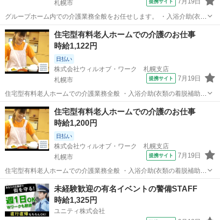
7月19日
提携サイト
札幌市
グループホーム内での介護業務全般をお任せします。 ・入浴介助(衣類
の着脱補助、洗髪、洗顔、体洗い補助など) ・食事介助(食事摂取のサ
北海道
札幌市
その他
住宅型有料老人ホームでの介護のお仕事
ポート、声掛け、見守り、配膳など) ・排泄介助(トイレへの誘導、見
時給1,122円
守り、おむつ交換など) ...
日払い
株式会社ウィルオブ・ワーク 札幌支店
7月19日
提携サイト
札幌市
住宅型有料老人ホームでの介護業務全般 ・入浴介助(衣類の着脱補助、
洗髪、洗顔、体洗い補助など) ・食事介助(食事摂取のサポート、声掛
北海道
札幌市
その他
住宅型有料老人ホームでの介護のお仕事
け、見守り、配膳など) ・排泄介助(トイレへの誘導、見守り、おむつ
時給1,200円
交換など) ・環境整備(居...
日払い
株式会社ウィルオブ・ワーク 札幌支店
7月19日
提携サイト
札幌市
住宅型有料老人ホームでの介護業務全般 ・入浴介助(衣類の着脱補助、
洗髪、洗顔、体洗い補助など) ・食事介助(食事摂取のサポート、声掛
北海道
札幌市
その他
未経験歓迎の有名イベントの警備STAFF
け、見守り、配膳など) ・排泄介助(トイレへの誘導、見守り、おむつ
時給1,325円
交換など) ・環境整備(...
ユニティ株式会社