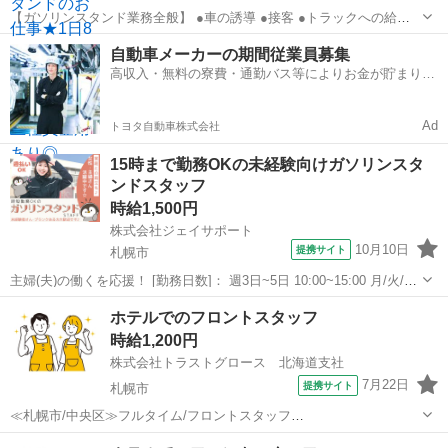
【ガソリンスタンド業務全般】 ●車の誘導 ●接客 ●トラックへの給油 ●
セルフ給油サポート ●清掃 ●商品のご案内&販売 ●洗車 など まずは、
北海道
札幌市
白石駅
ガソリンスタンド
自動車メーカーの期間従業員募集
先輩について一通りの流れを覚えます。 研修制度が充実しているから
高収入・無料の寮費・通勤バス等によりお金が貯まりや
安心！ 新...
すい環境
Ad
トヨタ自動車株式会社
15時まで勤務OKの未経験向けガソリンスタ
ンドスタッフ
時給1,500円
株式会社ジェイサポート
10月10日
提携サイト
札幌市
主婦(夫)の働くを応援！ [勤務日数]： 週3日~5日 10:00~15:00 月/火/水/
木/金/土/日 などから選べます [勤務地・最寄駅]： 北海道札幌市中央区
北海道
札幌市
フロント
ホテルでのフロントスタッフ
北5条西16丁目 株式会社ジェイサポート【js】 ...
時給1,200円
株式会社トラストグロース 北海道支社
7月22日
提携サイト
札幌市
≪札幌市/中央区≫フルタイム/フロントスタッフ
———————————————————————— 【お仕事内容】
北海道
札幌市
ホテル