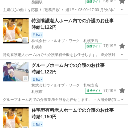
6月18日
提携サイト
桑園駅
主婦(夫)の働くを応援！ [勤務日数]： 週1日~ 08:00~17:00 月/火/水/木/
金/土/日 などから選べます [勤務地・最寄駅]： 北海道札幌市中央区北6
北海道
札幌市
桑園駅
その他
特別養護老人ホーム内での介護のお仕事
条西22丁目2-3 チュリス札幌1F ユニティ株式会社...
時給1,122円
日払い
株式会社ウィルオブ・ワーク 札幌支店
7月19日
提携サイト
札幌市
特別養護老人ホーム内での介護業務全般をお任せします。 ※介護対象
は要介護3以上の高齢者となります。 ・入浴介助(衣類の着脱補助、洗
北海道
札幌市
その他
グループホーム内での介護のお仕事
髪、洗顔、体洗い補助など) ・食事介助(食事摂取のサポート、声掛
時給1,122円
け、見守り、配膳など) ・排泄...
日払い
株式会社ウィルオブ・ワーク 札幌支店
7月19日
提携サイト
札幌市
グループホーム内での介護業務全般をお任せします。 ・入浴介助(衣類
の着脱補助、洗髪、洗顔、体洗い補助など) ・食事介助(食事摂取のサ
北海道
札幌市
その他
住宅型有料老人ホームでの介護のお仕事
ポート、声掛け、見守り、配膳など) ・排泄介助(トイレへの誘導、見
時給1,150円
守り、おむつ交換など) ...
日払い