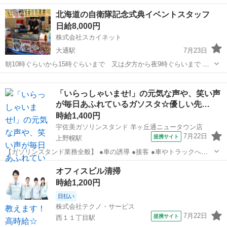
09:30~18:30/10:00~19:00/11:00~20:00 月/火/水/木/金/土/日 などから選
北海道
札幌市
店長
北海道の自衛隊記念式典イベントスタッフ
べます [勤務地・最寄駅]： 北海道札幌市東区東苗穂２...
日給8,000円
株式会社スカイネット
大通駅
7月23日
朝10時ぐらいから15時ぐらいまで 又は夕方から夜9時ぐらいまで 地
方は泊りがけ前の日に移動日 多少前後します 焼きそば はしまき 焼
北海道
札幌市
大通駅
その他
スタッフ
き鳥 唐揚げ ポテト えびせん チョコバナナ トロピカルジュー
「いらっしゃいませ!」の元気な声や、笑い声
ス かき氷 ビールなど...
が毎日あふれているガソスタ☆優しい先…
時給1,400円
宇佐美ガソリンスタンド 羊ヶ丘通ニュータウン店
7月22日
提携サイト
上野幌駅
【ガソリンスタンド業務全般】 ●車の誘導 ●接客 ●車やトラックへの
給油 ●清掃 ●商品のご案内&販売 ●洗車 など まずは、先輩について一
北海道
札幌市
上野幌駅
ガソリンスタンド
オフィスビル清掃
通りの流れを覚えます。 研修制度が充実しているから安心！ スタッフ
時給1,200円
同士の仲がい...
日払い
株式会社テクノ・サービス
7月22日
提携サイト
西１１丁目駅