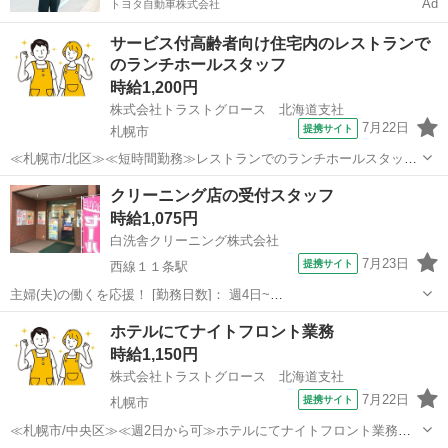
Ad
トヨタ自動車株式会社
サービス付高齢者向け住宅内のレストランで
のランチホールスタッフ
時給1,200円
株式会社トラストグロース 北海道支社
7月22日
提携サイト
札幌市
≪札幌市/北区≫≪短時間勤務≫レストランでのランチホールスタッフ
——————————————————————— 【業務内容】 サー
北海道
札幌市
ホールスタッフ
クリーニング店の受付スタッフ
ビス付高齢者向け住宅内のレストランでのランチホールスタッフ ホー
時給1,075円
ル・配膳・オーダー対応などの...
白洗舎クリーニング株式会社
7月23日
提携サイト
西線１１条駅
主婦(夫)の働くを応援！ [勤務日数]： 週4日~
09:00~13:00/14:00~18:30/10:00~13:00/14:00~18:00 月/火/水/木/金/土/
北海道
札幌市
西線１１条駅
フロント
ホテルにてナイトフロント業務
日 などから選べます [勤務地・最寄駅]： 北海...
時給1,150円
株式会社トラストグロース 北海道支社
7月22日
提携サイト
札幌市
≪札幌市/中央区≫≪週2日から可≫ホテルにてナイトフロント業務