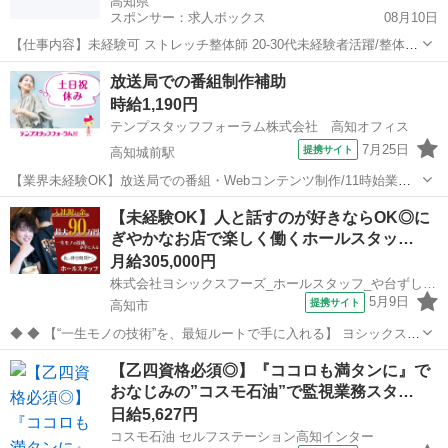
高知県
スポンサー：求人ボックス
08月10日
【仕事内容】未経験可 ストレッチ整体師 20-30代未経験者活躍/整体師
等、施術経験者歓迎 <募集職種> 整体師 <仕事内容> パートナーストレ
アルバイト・パート
放送局での番組制作補助
ッチの施術提供・自体重トレーニング指導・接客業務・広告宣伝など
時給1,190円
パートナーストレッチは...
テンプスタッフフォーラム株式会社 高知オフィス
7月25日
提携サイト
高知城前駅
【業界未経験OK】放送局での番組・Webコンテンツ制作/11時始業・
土日祝休 ●朝ゆっくりできる11時～19時勤務！年休120日あり♪ ●20
高知
高知市
高知城前駅
その他
【未経験OK】人と話すのが好きならOK◎に
～30代が多く在籍している部署！動きのあるお仕事をご希望の方へ！
ぎやかなお店で楽しく働くホールスタッ…
●お...
月給305,000円
株式会社ヨシックスフーズ_ホールスタッフ_や台ずし高知大橋通町 (正社員)
5月9日
提携サイト
高知市
◆ ◆ 【“一生モノの技術”を、最短ルートで手に入れる】 ヨシックスフ
ーズが運営する寿司居酒屋「や台ずし」では、 鮮魚の一部を加工済み
高知
高知市
ホールスタッフ
【乙四資格必須◎】『ココロも満タンに』で
の状態で仕入れることで仕込みの負担を大幅に削減しています。 入社
おなじみの”コスモ石油”で監視業務スタ…
後は余計な工程に時間...
日給5,627円
コスモ石油 セルフステーション高知インター