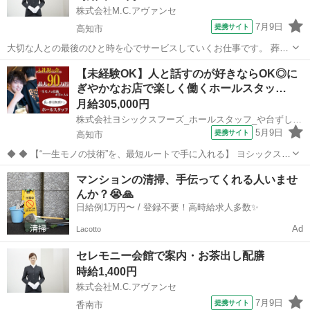
株式会社M.C.アヴァンセ
7月9日
提携サイト
高知市
大切な人との最後のひと時を心でサービスしていくお仕事です。 葬儀
会館でのホールスタッフ 【具体的には】 ・会葬者へのおしぼり配布
高知
高知市
ホールスタッフ
【未経験OK】人と話すのが好きならOK◎に
・お寺様へのお茶出し ・花切り(供花の準備)など ・式前の準備 ・式
ぎやかなお店で楽しく働くホールスタッ…
中の対応 ・式後の片付け...
月給305,000円
株式会社ヨシックスフーズ_ホールスタッフ_や台ずし堀詰帯屋町 (正社員)
5月9日
提携サイト
高知市
◆ ◆ 【“一生モノの技術”を、最短ルートで手に入れる】 ヨシックスフ
ーズが運営する寿司居酒屋「や台ずし」では、 鮮魚の一部を加工済み
高知
高知市
ホールスタッフ
マンションの清掃、手伝ってくれる人いませ
の状態で仕入れることで仕込みの負担を大幅に削減しています。 入社
んか？😭🙏
後は余計な工程に時間...
日給例1万円〜 / 登録不要！高時給求人多数✨
Ad
Lacotto
セレモニー会館で案内・お茶出し配膳
時給1,400円
株式会社M.C.アヴァンセ
7月9日
提携サイト
香南市