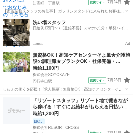
7月24日
提携サイト
知寄町一丁目駅
【監視業務スタッフのお仕事】 ガソリンスタンドに来られたお客様の
給油の様子を室内でモニターチェックするなどの監視業務のお仕事で
高知
高知市
知寄町一丁目駅
ガソリンスタンド
洗い場スタッフ
す。 ①給油監視業務（モニター目視による給油解除ボタンの操作） ②
日給例1万円〜 /【登録不要】スマホで1分！単発バイト
清掃業務（レシート回収や休憩室...
一括検索✨
Ad
Lacotto
無資格OK！高知ケアセンターそよ風★介護施
設の調理職★ブランクOK・社保完備・…
時給1,100円
株式会社SOYOKAZE
7月23日
提携サイト
円行寺口駅
しゅふの働くを応援！ [求人概要]: 無資格OK！高知ケアセンターそよ
風★介護施設の調理職★ブランクOK・社保完備・各種手当あり [職種
高知
高知市
円行寺口駅
ホールスタッフ
「リゾートスタッフ」リゾート地で働きなが
名]: 調理職 [勤務地・最寄駅]: 高知県高知市福井町805番4 高知ケアセ
ら稼げる！すぐにお給料がもらえる日払い…
ンタ...
時給1,200円
日払い
株式会社RESORT CROSS
7月14日