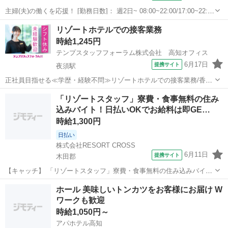
主婦(夫)の働くを応援！ [勤務日数]： 週2日~ 08:00~22:00/17:00~22:00
[勤務地・最寄駅]： 高知県四万十市中村大橋通6丁目1-14 出光リテール
高知
四万十市
ガソリンスタンド
リゾートホテルでの接客業務
販売株式会社 兵庫四国カンパニー セルフ中村...
時給1,245円
テンプスタッフフォーラム株式会社 高知オフィス
6月17日
提携サイト
夜須駅
正社員目指せる≪学歴・経験不問≫リゾートホテルでの接客業務/香南
市東部 ●学歴・経験不問！有名なリゾートホテルで正社員のチャン
高知
香南市
夜須駅
ホテル
「リゾートスタッフ」寮費・食事無料の住み
ス☆ ●制服はアロハシャツを支給します。 ●芸西村方面からも通いや
込みバイト！日払いOKでお給料は即GE…
すい立地です♪【WE...
時給1,300円
日払い
株式会社RESORT CROSS
6月11日
提携サイト
木田郡
【キャッチ】 「リゾートスタッフ」寮費・食事無料の住み込みバイ
ト！日払いOKでお給料は即GET★履歴書＆来社不要のらくらく登録
高知
木田郡
ホテル
ホール 美味しいトンカツをお客様にお届け W
♪20代・30代・40代のスタッフ活躍中！ 【コメント】 ＼新規スタッフ
ワークも歓迎
100名以上の大募集★／...
時給1,050円～
アパホテル高知