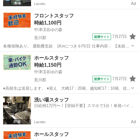
Ad
Lacotto
フロントスタッフ
時給1,100円
中津渓谷ゆの森
7月27日
提携サイト
吾川郡
各種保険あり。 通勤費支給 1Kmにつき９円/日 仕事内容： 【未経験
も大歓迎】フロントスタッフのお仕事！ 具体的には 温泉接客、チェ
高知
吾川郡
フロント
ホールスタッフ
ックイン、チェックアウト、電話対応 勤務地： 中津渓谷ゆの森 高知
時給1,150円
県吾川郡仁淀川町...
中津渓谷ゆの森
7月27日
提携サイト
吾川郡
♦高校生は送迎します。 ♦迎え 大崎17：20発、越知町17：10発、佐川
町17：00発 ♦送り ゆの森20：00発 ♦希望シフト ♦叶えます！ ♦希望シ
高知
吾川郡
ホールスタッフ
洗い場スタッフ
フト制 シフトは終わり時間にピタっと終了！ 希望シフトは必ず叶
日給例1万円〜 /【登録不要】スマホで1分！単発バイト
え...
一括検索✨
Ad
Lacotto
ホールスタッフ