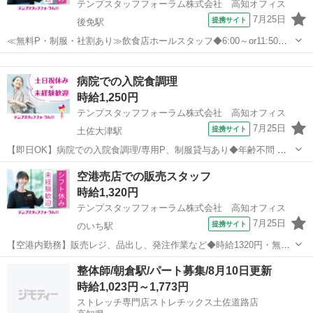
テンプスタッフフォーラム株式会社 高知オフィス
7月25日
提携サイト
後免駅
≪無料P・制服・社割あり≫飲食店ホールスタッフ◆6:00～or11:50～
●香南市方面からも通いやすい立地♪嬉しい無料駐車場・社割あり！
高知
南国市
後免駅
その他
●出社時に焦らない！制服着たまま通勤OK！ ●6:00～、11:50～の...
病院での入院食調理
時給1,250円
テンプスタッフフォーラム株式会社 高知オフィス
7月25日
提携サイト
土佐大津駅
【即日OK】病院での入院食調理/専用P、制服貸与あり◆年齢不問 ●
高時給1,250円！時間固定＆土日祝休みで働きやすい♪ ●未経験OK！作
高知
南国市
土佐大津駅
ホールスタッフ
空港売店での販売スタッフ
業ごとに先輩社員がしっかりレクチャーしてくださいます！ ●男性の
時給1,320円
多い環境で...
テンプスタッフフォーラム株式会社 高知オフィス
7月25日
提携サイト
のいち駅
【空港内勤務】販売レジ、品出し、発注作業など◆時給1320円・無料
Pあり ●香南市方面からも通いやすい立地♪無料駐車場あります！ ●
高知
南国市
のいち駅
その他
整体師/朝倉駅/パート募集/8月10日更新
出社時に焦らない！制服着たまま通勤OK！ ●多くの派遣スタッフが活
時給1,023円～1,773円
躍中の職場です...
ストレッチ専門店ストレチックス土佐道路店