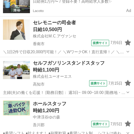
日給例1万円〜 / 登録不要！高時給求人多数✨
Ad
Lacotto
セレモニーの司会者
日給10,500円
株式会社M.C.アヴァンセ
7月6日
提携サイト
香南市
＼1日2件で日収20,000円可能！／ ＼WワークOK！直行直帰！／ ＼未
経験者もOK！／ 香川トップクラスの葬儀司会会社で、”人の想いを言
高知
香南市
ホテル
セルフガソリンスタンドスタッフ
葉で届ける”お仕事です。 弊社は年間1200 件以上の司会実績を持つ四
時給1,100円
国トップク...
株式会社ユーオーエス
7月15日
提携サイト
高知市
主婦(夫)の働くを応援！ [勤務日数]： 週3日~ 09:00~18:00 [勤務地・最
寄駅]： 高知県高知市秦南町1-5-60 太陽石油販売株式会社 四国支店
高知
高知市
ガソリンスタンド
ホールスタッフ
セルフ秦南給油所 [職種名]：セルフガソリンスタンド...
時給1,200円
中津渓谷ゆの森
7月5日
提携サイト
吾川郡
♦希望シフト ♦叶えます！ ♦副業歓迎 ♦希望シフト制 シフトは終わり