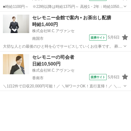
■時給1100円～ ※22時以降は時給1375円～ 高校1・2年：時給1050円
～ ■ラウンドワン 高知店 （高知県高知市南宝永町4番12号） ■ア
高知
高知市
フロント
セレモニー会館で案内 • お茶出し配膳
ルバイト ■高校生OK、大学生歓迎、主婦・主夫歓迎、フリーター歓
時給1,400円
迎、昇給あ...
株式会社M.C.アヴァンセ
5月6日
提携サイト
南国市
大切な人との最後のひと時を心でサービスしていくお仕事です。 葬儀
会館でのホールスタッフ 【具体的には】 ・会葬者へのおしぼり配布
高知
南国市
ホールスタッフ
セレモニーの司会者
・お寺様へのお茶出し ・花切り(供花の準備)など ・式前の準備 ・式
日給10,500円
中の対応 ・式後の片付け...
株式会社M.C.アヴァンセ
5月6日
提携サイト
香南市
＼1日2件で日収20,000円可能！／ ＼WワークOK！直行直帰！／ ＼未
経験者もOK！／ 香川トップクラスの葬儀司会会社で、”人の想いを言
高知
香南市
ホテル
葉で届ける”お仕事です。 弊社は年間1200 件以上の司会実績を持つ四
国トップク...