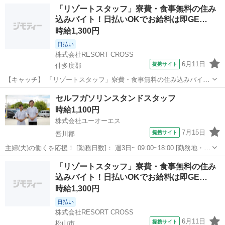
ト！日払いOKでお給料は即GET★履歴書＆来社不要のらくらく登録
高知
仲多度郡
ホテル
「リゾートスタッフ」寮費・食事無料の住み
♪20代・30代・40代のスタッフ活躍中！ 【コメント】 ＼新規スタッフ
込みバイト！日払いOKでお給料は即GE…
100名以上の大募集★／...
時給1,300円
日払い
株式会社RESORT CROSS
6月11日
提携サイト
仲多度郡
【キャッチ】 「リゾートスタッフ」寮費・食事無料の住み込みバイ
ト！日払いOKでお給料は即GET★履歴書＆来社不要のらくらく登録
高知
仲多度郡
ホテル
セルフガソリンスタンドスタッフ
♪20代・30代・40代のスタッフ活躍中！ 【コメント】 ＼新規スタッフ
時給1,100円
100名以上の大募集★／...
株式会社ユーオーエス
7月15日
提携サイト
吾川郡
主婦(夫)の働くを応援！ [勤務日数]： 週3日~ 09:00~18:00 [勤務地・最
寄駅]： 高知県吾川郡いの町枝川3205番1 太陽石油販売株式会社 四国
高知
吾川郡
ガソリンスタンド
「リゾートスタッフ」寮費・食事無料の住み
支店 セルフ伊野給油所 [職種名]：セルフガソリンスタ...
込みバイト！日払いOKでお給料は即GE…
時給1,300円
日払い
株式会社RESORT CROSS
6月11日
提携サイト
松山市