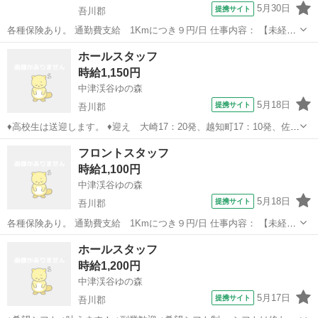
5月30日
提携サイト
吾川郡
各種保険あり。 通勤費支給 1Kmにつき９円/日 仕事内容： 【未経験
も大歓迎】フロントスタッフのお仕事！ 具体的には 温泉接客、チェ
高知
吾川郡
フロント
ホールスタッフ
ックイン、チェックアウト、電話対応 勤務地： 中津渓谷ゆの森 高知
時給1,150円
県吾川郡仁淀川町...
中津渓谷ゆの森
5月18日
提携サイト
吾川郡
♦高校生は送迎します。 ♦迎え 大崎17：20発、越知町17：10発、佐川
町17：00発 ♦送り ゆの森20：00発 ♦希望シフト ♦叶えます！ ♦希望シ
高知
吾川郡
ホールスタッフ
フロントスタッフ
フト制 シフトは終わり時間にピタっと終了！ 希望シフトは必ず叶
時給1,100円
え...
中津渓谷ゆの森
5月18日
提携サイト
吾川郡
各種保険あり。 通勤費支給 1Kmにつき９円/日 仕事内容： 【未経験
も大歓迎】フロントスタッフのお仕事！ 具体的には 温泉接客、チェ
高知
吾川郡
フロント
ホールスタッフ
ックイン、チェックアウト、電話対応 勤務地： 中津渓谷ゆの森 高知
時給1,200円
県吾川郡仁淀川町...
中津渓谷ゆの森
5月17日
提携サイト
吾川郡