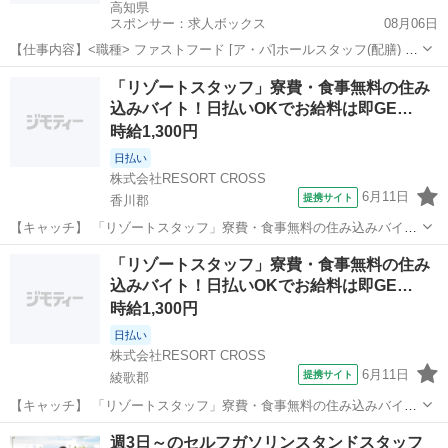
高知県
スポンサー：求人ボックス
08月06日
【仕事内容】<職種> ファストフード [ア・パ]ホールスタッフ(配膳) <
雇用形態> アルバイト・パート <給与> [ア・パ]時給1,050円～ 技術の
アルバイト・パート
「リゾートスタッフ」寮費・食事無料の住み
習得により時給は上がります。 給与:毎月15日払い 土日祝勤務可能な
込みバイト！日払いOKでお給料は即GE…
方は優遇い...
時給1,300円
日払い
株式会社RESORT CROSS
6月11日
提携サイト
香川郡
【キャッチ】 「リゾートスタッフ」寮費・食事無料の住み込みバイ
ト！日払いOKでお給料は即GET★履歴書＆来社不要のらくらく登録
高知
香川郡
ホテル
「リゾートスタッフ」寮費・食事無料の住み
♪20代・30代・40代のスタッフ活躍中！ 【コメント】 ＼新規スタッフ
込みバイト！日払いOKでお給料は即GE…
100名以上の大募集★／...
時給1,300円
日払い
株式会社RESORT CROSS
6月11日
提携サイト
綾歌郡
【キャッチ】 「リゾートスタッフ」寮費・食事無料の住み込みバイ
ト！日払いOKでお給料は即GET★履歴書＆来社不要のらくらく登録
高知
綾歌郡
ホテル
週3日～のセルフガソリンスタンドスタッフ
♪20代・30代・40代のスタッフ活躍中！ 【コメント】 ＼新規スタッフ