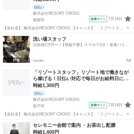
日払い
株式会社RESORT CROSS
7月14日
提携サイト
南国市
【会社名】 株式会社RESORT CROSS 【キャッチ】 「リゾートスタ
ッフ」リゾート地で働きながら稼げる！日払いでスグにお給料GET！
高知
南国市
ホテル
洗い場スタッフ
履歴書来社不要でらくらく！ 【コメント】 ＼新規スタッフ100名以上
日給例1万円〜 /【登録不要】スマホで1分！単発バイト
の大募集★／ ...
一括検索✨
Ad
Lacotto
「リゾートスタッフ」リゾート地で働きなが
ら稼げる！日払い対応で毎日がお給料日に…
時給1,300円
日払い
株式会社RESORT CROSS
7月14日
提携サイト
室戸市
【会社名】 株式会社RESORT CROSS 【キャッチ】 「リゾートスタ
ッフ」リゾート地で働きながら稼げる！日払い対応で毎日がお給料日
高知
室戸市
ホテル
セレモニー会館で案内 ・お茶出し配膳
に！来社も履歴書も不要！ 【コメント】 ＼新規スタッフ100名以上の
時給1,400円
大募集★／ 人気...