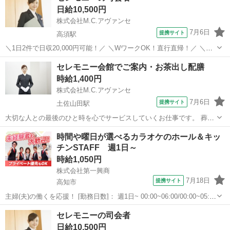
日給10,500円
株式会社M.C.アヴァンセ
7月6日
提携サイト
高須駅
＼1日2件で日収20,000円可能！／ ＼WワークOK！直行直帰！／ ＼未
経験者もOK！／ 香川トップクラスの葬儀司会会社で、”人の想いを言
高知
高知市
高須駅
ホテル
セレモニー会館でご案内・お茶出し配膳
葉で届ける”お仕事です。 弊社は年間1200 件以上の司会実績を持つ四
時給1,400円
国トップク...
株式会社M.C.アヴァンセ
7月6日
提携サイト
土佐山田駅
大切な人との最後のひと時を心でサービスしていくお仕事です。 葬儀
会館 ホールスタッフ ・会葬者へのおしぼり配布 ・お寺様へのお茶出
高知
香美市
土佐山田駅
ホテル
時間や曜日が選べるカラオケのホール＆キッ
し ・花切り(供花の準備)など ・式前の準備、式中の対応、式後の片付
チンSTAFF 週1日～
け ・控え室清掃 勤務の...
時給1,050円
株式会社第一興商
7月18日
提携サイト
高知市
主婦(夫)の働くを応援！ [勤務日数]： 週1日~ 00:00~06:00/00:00~05:00
月/火/水/木/金/土/日 などから選べます [勤務地・最寄駅]： 高知県高知
高知
高知市
フロント
セレモニーの司会者
市追手筋1-3-6 カラオケメガビッグ ...
日給10,500円