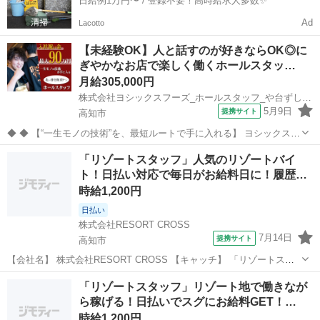
日給例1万円〜 / 登録不要！高時給求人多数✨
Ad
Lacotto
【未経験OK】人と話すのが好きならOK◎に
ぎやかなお店で楽しく働くホールスタッ…
月給305,000円
株式会社ヨシックスフーズ_ホールスタッフ_や台ずし帯屋町 (正社員)
5月9日
提携サイト
高知市
◆ ◆ 【“一生モノの技術”を、最短ルートで手に入れる】 ヨシックスフ
ーズが運営する寿司居酒屋「や台ずし」では、 鮮魚の一部を加工済み
高知
高知市
ホールスタッフ
「リゾートスタッフ」人気のリゾートバイ
の状態で仕入れることで仕込みの負担を大幅に削減しています。 入社
ト！日払い対応で毎日がお給料日に！履歴
後は余計な工程に時間...
書…
時給1,200円
日払い
株式会社RESORT CROSS
7月14日
提携サイト
高知市
【会社名】 株式会社RESORT CROSS 【キャッチ】 「リゾートスタ
ッフ」人気のリゾートバイト！日払い対応で毎日がお給料日に！履歴
高知
高知市
ホテル
「リゾートスタッフ」リゾート地で働きなが
書来社不要でらくらく！ 【コメント】 ＼新規スタッフ100名以上の大
ら稼げる！日払いでスグにお給料GET！…
募集★／ 人気の...
時給1,200円