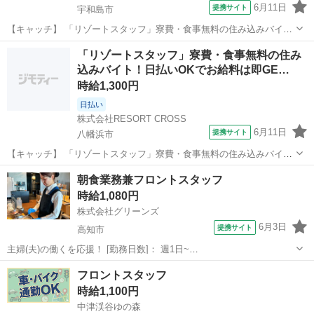
6月11日
提携サイト
宇和島市
【キャッチ】 「リゾートスタッフ」寮費・食事無料の住み込みバイ
ト！日払いOKでお給料は即GET★履歴書＆来社不要のらくらく登録
高知
宇和島市
ホテル
「リゾートスタッフ」寮費・食事無料の住み
♪20代・30代・40代のスタッフ活躍中！ 【コメント】 ＼新規スタッフ
込みバイト！日払いOKでお給料は即GE…
100名以上の大募集★／...
時給1,300円
日払い
株式会社RESORT CROSS
6月11日
提携サイト
八幡浜市
【キャッチ】 「リゾートスタッフ」寮費・食事無料の住み込みバイ
ト！日払いOKでお給料は即GET★履歴書＆来社不要のらくらく登録
高知
八幡浜市
ホテル
朝食業務兼フロントスタッフ
♪20代・30代・40代のスタッフ活躍中！ 【コメント】 ＼新規スタッフ
時給1,080円
100名以上の大募集★／...
株式会社グリーンズ
6月3日
提携サイト
高知市
主婦(夫)の働くを応援！ [勤務日数]： 週1日~
07:00~12:00/07:00~13:00/07:00~16:00/12:00~17:00 月/火/水/木/金/土/
高知
高知市
フロント
フロントスタッフ
日 などから選べます [勤務地・最寄駅]： 高知...
時給1,100円
中津渓谷ゆの森