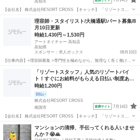
提携サイト
高知市
【会社名】 株式会社RESORT CROSS 【キャッチ】 「リゾートスタ
ッフ」リゾート地で働きながら稼げる！すぐにお給料がもらえる日払
高知
高知市
ホテル
理容師・スタイリスト/大橋通駅/パート募集/8
い制度あり！来社も履歴書も不要！ 【コメント】 ＼新規スタッフ100
月10日更新
名以上の大募集★...
時給1,430円～1,530円
アートネイチャー 高知店
高知県
スポンサー：求人ボックス
08月10日
【仕事内容】<理容師募集 >専門性を極めながら、無理なく長く働け
る!カジュアル面談実施中 <募集職種> 理容師 <仕事内容> リピートの
アルバイト・パート
「リゾートスタッフ」人気のリゾートバイ
お客様が中心で、基本的に担当制のため、 お客様一人ひとりに寄り添
ト！すぐにお給料がもらえる日払い制度あ
ってサポートできるやりがいのあ...
り…
時給1,200円
日払い
株式会社RESORT CROSS
7月14日
提携サイト
南国市
【会社名】 株式会社RESORT CROSS 【キャッチ】 「リゾートスタ
ッフ」人気のリゾートバイト！すぐにお給料がもらえる日払い制度あ
高知
南国市
ホテル
マンションの清掃、手伝ってくれる人いませ
り！来社×履歴書いらずでらくちん！ 【コメント】 ＼新規スタッフ
んか？😭🙏
100名以上の大募集...