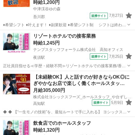
時給1,200円
中津渓谷ゆの森
7月27日
提携サイト
吾川郡
♦希望シフト ♦叶えます！ ♦副業歓迎 ♦希望シフト制 シフトは終わり
時間にピタっと終了！ 希望シフトは必ず叶えます ♦まずは面接へ ♦
高知
吾川郡
ホールスタッフ
リゾートホテルでの接客業務
職場見学OK ♦友達といっしょにOK ♦外国人が多く宿泊します。英語の
時給1,245円
スキルアッ...
テンプスタッフフォーラム株式会社 高知オフィス
7月25日
提携サイト
夜須駅
正社員目指せる≪学歴・経験不問≫リゾートホテルでの接客業務/香南
市東部 ●学歴・経験不問！有名なリゾートホテルで正社員のチャン
高知
香南市
夜須駅
ホテル
【未経験OK】人と話すのが好きならOK◎に
ス☆ ●制服はアロハシャツを支給します。 ●芸西村方面からも通いや
ぎやかなお店で楽しく働くホールスタッ…
すい立地です♪【WE...
月給305,000円
株式会社ヨシックスフーズ_ホールスタッフ_や台ずし高知駅前町 (正社員)
5月9日
提携サイト
高知駅
◆ ◆ 【“一生モノの技術”を、最短ルートで手に入れる】 ヨシックスフ
ーズが運営する寿司居酒屋「や台ずし」では、 鮮魚の一部を加工済み
高知
高知市
高知駅
ホールスタッフ
飲食店でのホールスタッフ
の状態で仕入れることで仕込みの負担を大幅に削減しています。 入社
時給1,320円
後は余計な工程に時間...