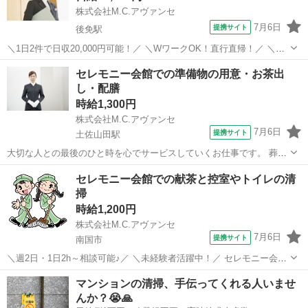
株式会社M.C.アヴァンセ
7月6日
提携サイト
後免駅
＼1日2件で日収20,000円可能！／ ＼WワークOK！直行直帰！／ ＼未
経験者もOK！／ 香川トップクラスの葬儀司会会社で、”人の想いを言
高知
南国市
後免駅
ホテル
セレモニー会館での準備物の用意・お茶出
葉で届ける”お仕事です。 弊社は年間1200 件以上の司会実績を持つ四
し・配膳
国トップク...
時給1,300円
株式会社M.C.アヴァンセ
7月6日
提携サイト
土佐山田駅
大切な人との最後のひと時を心でサービスしていくお仕事です。 葬儀
会館 ホールスタッフ ・会葬者へのおしぼり配布 ・お寺様へのお茶出
高知
香美市
土佐山田駅
ホテル
セレモニー会館での献茶と控室やトイレの清
し ・花切り(供花の準備)など ・式前の準備、式中の対応、式後の片付
掃
け ・控え室清掃 勤務...
時給1,200円
株式会社M.C.アヴァンセ
7月6日
提携サイト
南国市
＼週2日・1日2h～相談可能♪／ ＼未経験者活躍中！／ セレモニー会館
での清掃スタッフです。 【具体的には】 主な業務は葬祭が滞りなく行
高知
南国市
その他
マンションの清掃、手伝ってくれる人いませ
われるようにサポートする業務です。 ◎セレモニーのお手伝い ◎葬儀
んか？😭🙏
場での準備 ◎お出...