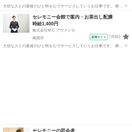
大切な人との最後のひと時を心でサービスしていくお仕事です。 葬儀
会館でのホールスタッフ 【具体的には】 ・会葬者へのおしぼり配布
高知
香南市
ホールスタッフ
セレモニー会館で案内・お茶出し配膳
・お寺様へのお茶出し ・花切り(供花の準備)など ・式前の準備 ・式
時給1,400円
中の対応 ・式後の片付け...
株式会社M.C.アヴァンセ
7月9日
提携サイト
南国市
大切な人との最後のひと時を心でサービスしていくお仕事です。 葬儀
会館でのホールスタッフ 【具体的には】 ・会葬者へのおしぼり配布
高知
南国市
ホールスタッフ
・お寺様へのお茶出し ・花切り(供花の準備)など ・式前の準備 ・式
中の対応 ・式後の片付け...
セレモニーの司会者