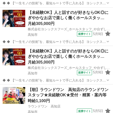
◆ ◆ 【“一生モノの技術”を、最短ルートで手に入れる】 ヨシックスフ
ーズが運営する寿司居酒屋「や台ずし」では、 鮮魚の一部を加工済み
高知
高知市
ホールスタッフ
【未経験OK】人と話すのが好きならOK◎に
の状態で仕入れることで仕込みの負担を大幅に削減しています。 入社
ぎやかなお店で楽しく働くホールスタッ…
後は余計な工程に時間...
月給305,000円
株式会社ヨシックスフーズ_ホールスタッフ_や台ずし帯屋町 (正社員)
5月9日
提携サイト
高知市
◆ ◆ 【“一生モノの技術”を、最短ルートで手に入れる】 ヨシックスフ
ーズが運営する寿司居酒屋「や台ずし」では、 鮮魚の一部を加工済み
高知
高知市
ホールスタッフ
【未経験OK】人と話すのが好きならOK◎に
の状態で仕入れることで仕込みの負担を大幅に削減しています。 入社
ぎやかなお店で楽しく働くホールスタッ…
後は余計な工程に時間...
月給305,000円
株式会社ヨシックスフーズ_ホールスタッフ_や台ずし堀詰帯屋町 (正社員)
5月9日
提携サイト
高知市
◆ ◆ 【“一生モノの技術”を、最短ルートで手に入れる】 ヨシックスフ
ーズが運営する寿司居酒屋「や台ずし」では、 鮮魚の一部を加工済み
高知
高知市
ホールスタッフ
【朝】ラウンドワン 高知店のラウンドワン
の状態で仕入れることで仕込みの負担を大幅に削減しています。 入社
スタッフ★未経験OK★受付・精算・案内等
後は余計な工程に時間...
時給1,100円
ラウンドワン 高知店
5月5日
提携サイト
高知市