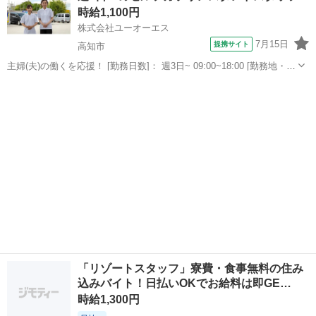
時給1,100円
100名以上の大募集★／...
株式会社ユーオーエス
7月15日
提携サイト
高知市
主婦(夫)の働くを応援！ [勤務日数]： 週3日~ 09:00~18:00 [勤務地・最
寄駅]： 高知県高知市春野町弘岡中813-1 太陽石油販売株式会社 四国
高知
高知市
ガソリンスタンド
支店 セルフ春野給油所 [職種名]：セルフガソリンスタ...
「リゾートスタッフ」寮費・食事無料の住み
込みバイト！日払いOKでお給料は即GE…
時給1,300円