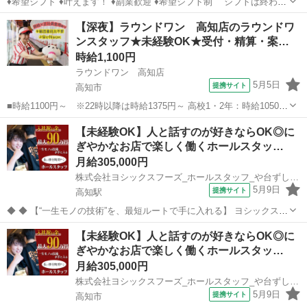
♦希望シフト ♦叶えます！ ♦副業歓迎 ♦希望シフト制 シフトは終わり
時間にピタっと終了！ 希望シフトは必ず叶えます ♦まずは面接へ ♦
高知
吾川郡
ホールスタッフ
【深夜】ラウンドワン 高知店のラウンドワ
職場見学OK ♦友達といっしょにOK ♦外国人が多く宿泊します。英語の
ンスタッフ★未経験OK★受付・精算・案…
スキルアッ...
時給1,100円
ラウンドワン 高知店
5月5日
提携サイト
高知市
■時給1100円～ ※22時以降は時給1375円～ 高校1・2年：時給1050円
～ ■ラウンドワン 高知店 （高知県高知市南宝永町4番12号） ■ア
高知
高知市
フロント
【未経験OK】人と話すのが好きならOK◎に
ルバイト ■大学生歓迎、フリーター歓迎、昇給あり、早朝、夕方、
ぎやかなお店で楽しく働くホールスタッ…
夜、深夜、禁...
月給305,000円
株式会社ヨシックスフーズ_ホールスタッフ_や台ずし高知駅前町 (正社員)
5月9日
提携サイト
高知駅
◆ ◆ 【“一生モノの技術”を、最短ルートで手に入れる】 ヨシックスフ
ーズが運営する寿司居酒屋「や台ずし」では、 鮮魚の一部を加工済み
高知
高知市
高知駅
ホールスタッフ
【未経験OK】人と話すのが好きならOK◎に
の状態で仕入れることで仕込みの負担を大幅に削減しています。 入社
ぎやかなお店で楽しく働くホールスタッ…
後は余計な工程に時間...
月給305,000円
株式会社ヨシックスフーズ_ホールスタッフ_や台ずし高知大橋通町 (正社員)
5月9日
提携サイト
高知市