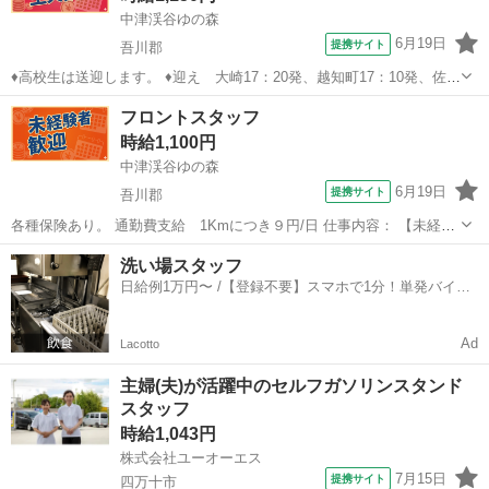
中津渓谷ゆの森
6月19日
提携サイト
吾川郡
♦高校生は送迎します。 ♦迎え 大崎17：20発、越知町17：10発、佐川
町17：00発 ♦送り ゆの森20：00発 ♦希望シフト ♦叶えます！ ♦希望シ
高知
吾川郡
ホールスタッフ
フロントスタッフ
フト制 シフトは終わり時間にピタっと終了！ 希望シフトは必ず叶
時給1,100円
え...
中津渓谷ゆの森
6月19日
提携サイト
吾川郡
各種保険あり。 通勤費支給 1Kmにつき９円/日 仕事内容： 【未経験
も大歓迎】フロントスタッフのお仕事！ 具体的には 温泉接客、チェ
高知
吾川郡
フロント
洗い場スタッフ
ックイン、チェックアウト、電話対応 勤務地： 中津渓谷ゆの森 高知
日給例1万円〜 /【登録不要】スマホで1分！単発バイト
県吾川郡仁淀川町...
一括検索✨
Ad
Lacotto
主婦(夫)が活躍中のセルフガソリンスタンド
スタッフ
時給1,043円
株式会社ユーオーエス
7月15日
提携サイト
四万十市