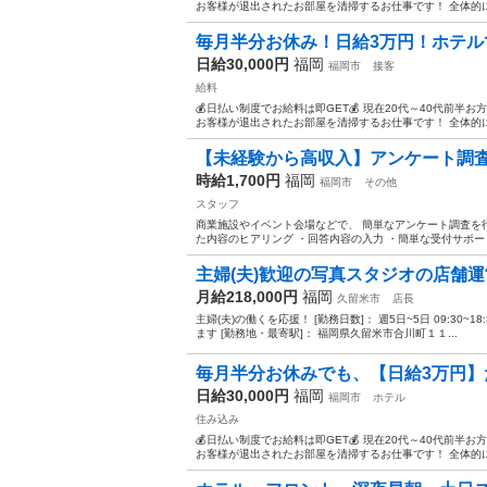
お客様が退出されたお部屋を清掃するお仕事です！ 全体的に
毎月半分お休み！日給3万円！ホテル
日給30,000円
福岡
福岡市
接客
給料
💰日払い制度でお給料は即GET💰 現在20代～40代前
お客様が退出されたお部屋を清掃するお仕事です！ 全体的に
【未経験から高収入】アンケート調査
時給1,700円
福岡
福岡市
その他
スタッフ
商業施設やイベント会場などで、 簡単なアンケート調査を行
た内容のヒアリング ・回答内容の入力 ・簡単な受付サポート
主婦(夫)歓迎の写真スタジオの店舗
月給218,000円
福岡
久留米市
店長
主婦(夫)の働くを応援！ [勤務日数]： 週5日~5日 09:30~18:30/
ます [勤務地・最寄駅]： 福岡県久留米市合川町１１...
毎月半分お休みでも、【日給3万円】だ
日給30,000円
福岡
福岡市
ホテル
住み込み
💰日払い制度でお給料は即GET💰 現在20代～40代前
お客様が退出されたお部屋を清掃するお仕事です！ 全体的に