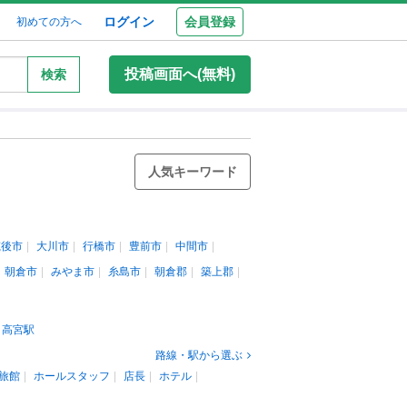
ログイン
会員登録
初めての方へ
投稿画面へ(無料)
検索
人気キーワード
筑後市
大川市
行橋市
豊前市
中間市
朝倉市
みやま市
糸島市
朝倉郡
築上郡
高宮駅
路線・駅から選ぶ
旅館
ホールスタッフ
店長
ホテル