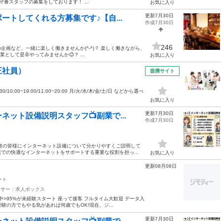
番スタッフの募集をしております！ ...
お気に入り
更新7月30日
トしてくれる方募集です♪【自...
作成7月30日
246
画など、一緒に楽しく働きませんか(^-^)？ 楽しく働きながら、
として是非やってみませんか😉？ ...
お気に入り
正社員）
提携サイト
10:00~19:00/11:00~20:00 月/火/水/木/金/土/日 などから選べ
お気に入り
更新7月30日
ット設備説明スタッフ📺副業で...
作成7月30日
者の皆様にインターネット設備について分かりやすくご説明して
での快適なインターネットをサポートする重要な役割を担っ...
お気に入り
更新08月08日
ート
ンサー：求人ボックス
中>95%が未経験スタート 座って接客 フルタイム大歓迎 データ入
験の方でもやる気があれば何歳でもOK!現在、ジ...
更新7月30日