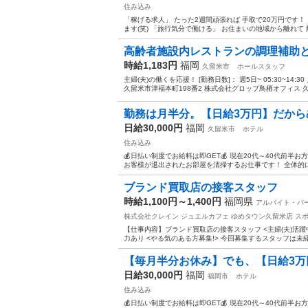
住み込み
「稼げる求人」 たった2週間頑張れば 手取で20万円です
ます(笑) 「旅行気分で働ける」 お住まいの地域から離れて 
高齢者施設内レストランの調理補助
時給1,183円
福岡
久留米市
ホールスタッフ
主婦(夫)の働くを応援！ [勤務日数]： 週5日~ 05:30~14:
久留米市津福本町198番2 株式会社グロップ鳥栖オフィス 久
勤務は月半分。【日給3万円】だからめ
日給30,000円
福岡
久留米市
ホテル
住み込み
💰日払い制度でお給料は即GET💰 現在20代～40代前
お客様が退出されたお部屋を清掃するお仕事です！ 全体的に
ブランド買取店の接客スタッフ
時給1,100円～1,400円
福岡県
アルバイト・パ
株式会社クレイン ジュエルカフェ ゆめタウン久留米店
ス
【仕事内容】ブランド買取店の接客スタッフ <主婦(夫)活躍
力あり <やる気のある方募集!> 今回募集するスタッフは未経
【毎月半分お休み】でも、【日給3万円
日給30,000円
福岡
福岡市
ホテル
住み込み
💰日払い制度でお給料は即GET💰 現在20代～40代前