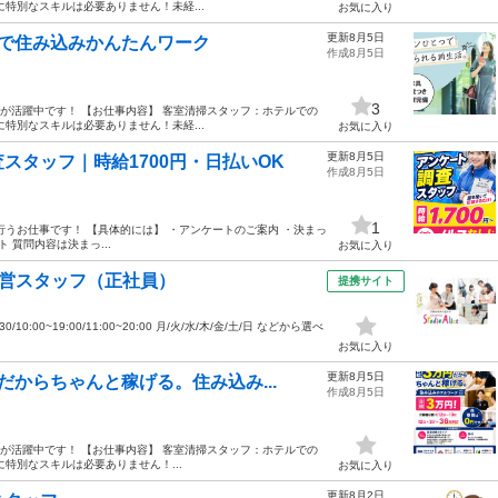
特別なスキルは必要ありません！未経...
お気に入り
更新8月5日
で住み込みかんたんワーク
作成8月5日
3
半お方が活躍中です！ 【お仕事内容】 客室清掃スタッフ：ホテルでの
特別なスキルは必要ありません！未経...
お気に入り
更新8月5日
スタッフ｜時給1700円・日払いOK
作成8月5日
1
うお仕事です！ 【具体的には】 ・アンケートのご案内 ・決まっ
 質問内容は決まっ...
お気に入り
運営スタッフ（正社員）
提携サイト
10:00~19:00/11:00~20:00 月/火/水/木/金/土/日 などから選べ
お気に入り
更新8月5日
からちゃんと稼げる。住み込み...
作成8月5日
半お方が活躍中です！ 【お仕事内容】 客室清掃スタッフ：ホテルでの
特別なスキルは必要ありません！...
お気に入り
更新8月2日