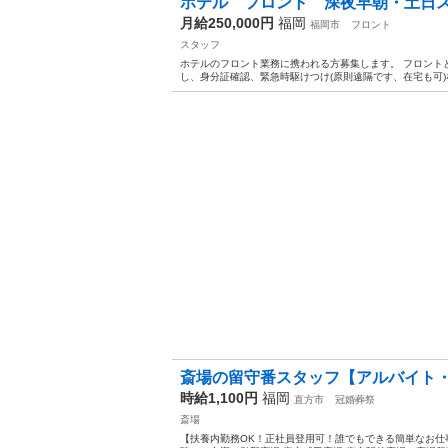
ホテル フロント 深夜早朝・土日
月給250,000円
福岡
福岡市
フロント
スタッフ
ホテルのフロント業務に携われる方募集します。 フロント
し、身分証確認、緊急時駆けつけ(原則遠隔です、在宅も可)な
斎場の留守番スタッフ【アルバイト・パ
時給1,100円
福岡
直方市
冠婚葬祭
斎場
【扶養内勤務OK！正社員登用可！誰でもできる簡単なお仕