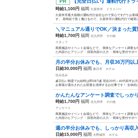
【完全日払い】運転代行ドラ
時給1,100円
福岡
久留米市
ドライバー
久留米市最大規模の運転代行会社なので安心です(^^) お
す。 高時給で長く働けるので、久留米市の運転代行で確実に一
＼マニュアル通りでOK／決まった質問
時給1,700円
福岡
北九州市
その他
スタッフ
商業施設やイベント会場などで、 簡単なアンケート調査を行
た内容のヒアリング ・回答内容の入力 ・簡単な受付サポート
月の半分お休みでも、月収36万円以上
日給30,000円
福岡
春日市
ホテル
住み込み
💰日払い制度でお給料は即GET💰 現在20代～40代前
お客様が退出されたお部屋を清掃するお仕事です！ 全体的に
かんたんなアンケート調査でしっかり
時給1,700円
福岡
北九州市
その他
アンケート
商業施設やイベント会場などで、 簡単なアンケート調査を行
た内容のヒアリング ・回答内容の入力 ・簡単な受付サポート
週の半分お休みでも、しっかり高収入が
日給15,000円
福岡
大野城市
ホテル