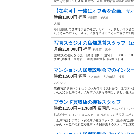
院では心響：引野斎場,直方感田斎場,直方駅前斎場の斎場留守
【在宅可】一緒にオフ会を企画、サポー
時給1,000円
福岡
福岡市
その他
人脈
毎日開催してますオフ会の運営、サポート、新しいオフ会の企
たくさんの方々と出逢え、人脈を広げることができます♪ 副業
写真スタジオの店舗運営スタッフ（
月給218,000円
福岡
福津市
店長
主婦(夫)の働くを応援！ [勤務日数]： 週5日~5日 09:30~18:30/
ます [勤務地・最寄駅]： 福岡県福津市日蒔野６丁目...
マンション入居者説明会でのインターネ
時給1,500円
福岡
うきは市
うきは駅
接客
スタッフ
業務内容 新築マンションの入居者向け説明会で、住宅購入
いただくお仕事です。入居前の大切な時期に、新しい住環境
ブランド買取店の接客スタッフ
時給1,150円～1,300円
福岡県
アルバイト・パ
株式会社クレイン ジュエルカフェ ゆめタウン博多店
スポ
【仕事内容】ブランド買取店の接客スタッフ <主婦(夫)活躍
力あり <やる気のある方募集!> 今回募集するスタッフは未経