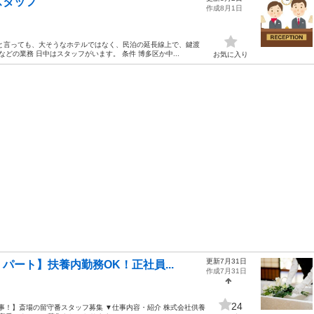
スタッフ
作成8月1日
と言っても、大そうなホテルではなく、民泊の延長線上で、鍵渡
どの業務 日中はスタッフがいます。 条件 博多区か中...
お気に入り
更新7月31日
ート】扶養内勤務OK！正社員...
作成7月31日
24
事！】斎場の留守番スタッフ募集 ▼仕事内容・紹介 株式会社供養