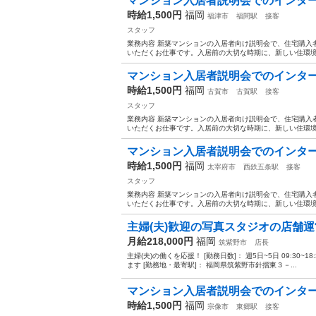
マンション入居者説明会でのインターネ
時給1,500円
福岡
福津市
福間駅
接客
スタッフ
業務内容 新築マンションの入居者向け説明会で、住宅購入
いただくお仕事です。入居前の大切な時期に、新しい住環境
マンション入居者説明会でのインターネ
時給1,500円
福岡
古賀市
古賀駅
接客
スタッフ
業務内容 新築マンションの入居者向け説明会で、住宅購入
いただくお仕事です。入居前の大切な時期に、新しい住環境
マンション入居者説明会でのインターネ
時給1,500円
福岡
太宰府市
西鉄五条駅
接客
スタッフ
業務内容 新築マンションの入居者向け説明会で、住宅購入
いただくお仕事です。入居前の大切な時期に、新しい住環境
主婦(夫)歓迎の写真スタジオの店舗
月給218,000円
福岡
筑紫野市
店長
主婦(夫)の働くを応援！ [勤務日数]： 週5日~5日 09:30~18:30/
ます [勤務地・最寄駅]： 福岡県筑紫野市針摺東３－...
マンション入居者説明会でのインターネ
時給1,500円
福岡
宗像市
東郷駅
接客