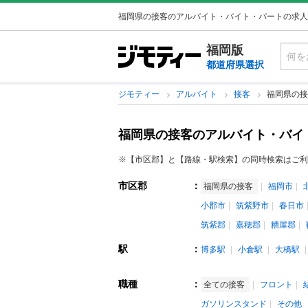
福岡県の接客のアルバイト・バイト・パートの求人
福岡版
都道府県選択
ジモティー
アルバイト
接客
福岡県の接
福岡県の接客のアルバイト・バイ
※【市区郡】と【路線・駅検索】の同時検索はご利
市区郡
：
福岡県の接客
福岡市
小郡市
筑紫野市
春日市
筑紫郡
嘉穂郡
糟屋郡
駅
：
博多駅
小倉駅
大橋駅
職種
：
全ての接客
フロント
ガソリンスタンド
その他