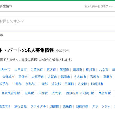
募集情報
地元の掲示板 ジモティー
客
ト・パートの求人募集情報
全3789件
用できません。最後に選択した条件が優先されます。
北九州市
大牟田市
久留米市
直方市
飯塚市
田川市
柳川市
八女市
大野城市
宗像市
太宰府市
古賀市
福津市
うきは市
宮若市
嘉麻市
鞍手郡
三井郡
京都郡
三潴郡
遠賀郡
田川郡
八女郡
那珂川市
西鉄久留米駅
黒崎駅
天神駅
門司駅
西鉄福岡（天神）駅
久留米駅
結婚式場
旅行会社
ブライダル
図書館
美術館
冠婚葬祭
スポーツジム