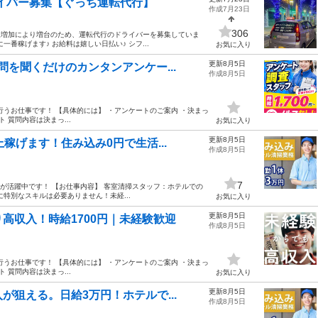
イバー募集【ぐっち運転代行】
作成7月23日
306
客様増加により増台のため、運転代行のドライバーを募集していま
番稼げます♪ お給料は嬉しい日払い♪ シフ...
お気に入り
更新8月5日
を聞くだけのカンタンアンケー...
作成8月5日
うお仕事です！ 【具体的には】 ・アンケートのご案内 ・決まっ
 質問内容は決まっ...
お気に入り
更新8月5日
稼げます！住み込み0円で生活...
作成8月5日
7
半お方が活躍中です！ 【お仕事内容】 客室清掃スタッフ：ホテルでの
特別なスキルは必要ありません！未経...
お気に入り
更新8月5日
高収入！時給1700円｜未経験歓迎
作成8月5日
うお仕事です！ 【具体的には】 ・アンケートのご案内 ・決まっ
 質問内容は決まっ...
お気に入り
更新8月5日
狙える。日給3万円！ホテルで...
作成8月5日