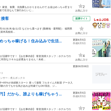
2
！！ 家賃、食費、光熱費もかかりませんので お金はめっちゃ貯まり
船で生活なんて旅行みたいじ...
お気に入り
と接客
提携サイト
30 月/火/水/木/金/土/日 などから選べます [勤務地・最寄駅]： 福岡県
留米高校前...
お気に入り
更新8月5日
っちゃ稼げる！住み込みで生活...
作成8月5日
4
半お方が活躍中です！ 【お仕事内容】 客室清掃スタッフ：ホテルでの
特別なスキルは必要ありません！未経...
お気に入り
更新08月08日
ート
ポンサー：求人ボックス
中>95%が未経験スタート 座って接客 フルタイム大歓迎 データ入
験の方でもやる気があれば何歳でもOK!現在、ジ...
更新8月5日
】だから、誰よりも稼げちゃう...
作成8月5日
7
半お方が活躍中です！ 【お仕事内容】 客室清掃スタッフ：ホテルでの