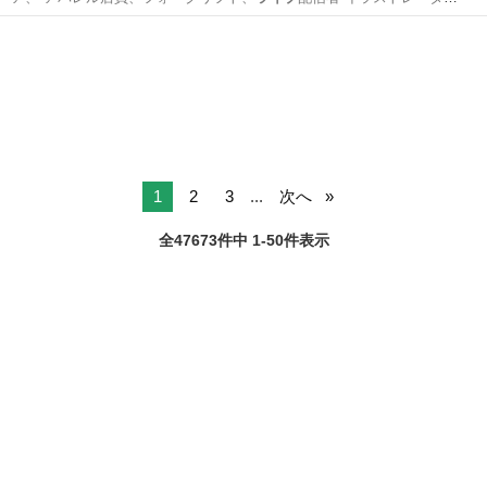
ー、パーソナル…
兵庫
尼崎市
物流
スタッフ
1
2
3
...
次へ
全47673件中 1-50件表示