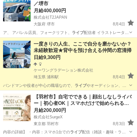
／堺市
月給400,000円
株式会社T2JAPAN
大阪府 堺市
8月4日
ア、 アパレル店員、フォークリフト、
ライブ
配信者 イラストレータ
ー、パーソナル…
大阪
堺市
配送
タクシー運転手
一度きりの人生、ここで自分を磨かないか？
未経験歓迎★背中を預け合える仲間の窓清掃
日給9,300円
ケーワングラデーション株式会社
埼玉県 浦和駅
8月4日
バンドマンや役者が中心の職場なので、
ライブ
やオーディション、練
習などの休み調整も…
埼玉
さいたま市
浦和駅
清掃
留学生
【羽村市】自宅でできる｜顔出しなしライバ
ー｜初心者OK｜スマホだけで始められる…
月給200,000円
株式会社SurgeX
東京都 羽村市
8月3日
内容の詳細】 ・内容：スマホ1台での
ライブ
配信（雑談・趣味・ラジ