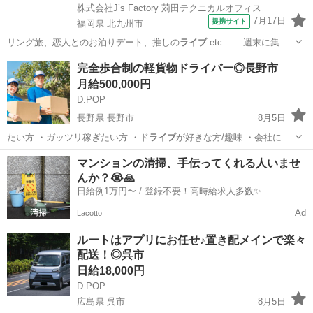
株式会社J’s Factory 苅田テクニカルオフィス
7月17日
提携サイト
福岡県 北九州市
リング旅、恋人とのお泊りデート、推しの
ライブ
etc…… 週末に集中
しがちな楽しい…
福岡
北九州市
その他
完全歩合制の軽貨物ドライバー◎長野市
月給500,000円
D.POP
長野県 長野市
8月5日
たい方 ・ガッツリ稼ぎたい方 ・ド
ライブ
が好きな方/趣味 ・会社に縛
られず自…
長野
長野市
ドライバー
歩合
マンションの清掃、手伝ってくれる人いませ
んか？😭🙏
日給例1万円〜 / 登録不要！高時給求人多数✨
Ad
Lacotto
ルートはアプリにお任せ♪置き配メインで楽々
配送！◎呉市
日給18,000円
D.POP
広島県 呉市
8月5日