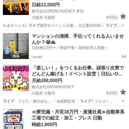
日給12,000円
株式会社GROW AGENCY 本社
大阪府 大阪駅
8月5日
れるチャンス♪
ライブ
運営やイベントの裏… 主な案件内容＞
ライブ
、
コンサート、フェ…
大阪
大阪市
大阪駅
軽作業
ライブ
マンションの清掃、手伝ってくれる人いませ
んか？😭🙏
日給例1万円〜 / 登録不要！高時給求人多数✨
Ad
Lacotto
「楽しい！」をつくるお仕事。頑張り次第で
どんどん稼げる！イベント設営｜日払いO…
月給268,000円
株式会社GROWAGENCY
大阪府 大阪市
8月5日
ライブ
・フェス・展示会な… ・未経験歓迎 ・
ライブ
/ フェス / …
大阪
大阪市
イベントスタッフ
ライブ
≪寮完備・月収38万円・派遣社員≫自動車系
工場での組立・加工・プレス 日勤
時給1,900円