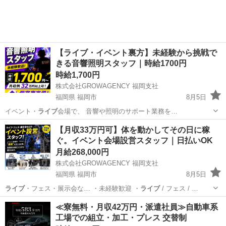
【ライブ・イベント裏方】未経験から挑戦で
きる音響照明スタッフ｜時給1700円
時給1,700円
株式会社GROWAGENCY 福岡支社
福岡県 福岡市
8月5日
イベント・
ライブ
会場で、 音響や照明のサポート業務を…
福岡
福岡市
イベントスタッフ
スタッフ
【月収33万円可】体を動かしてその日に稼
ぐ。イベント会場設営スタッフ｜日払いOK
月給268,000円
株式会社GROWAGENCY 福岡支社
福岡県 福岡市
8月5日
ライブ
・フェス・展示会な… ・未経験歓迎 ・
ライブ
/ フェス / …
福岡
福岡市
イベントスタッフ
スタッフ
≪寮無料・月収42万円・派遣社員≫自動車系
工場での組立・加工・プレス 交替制