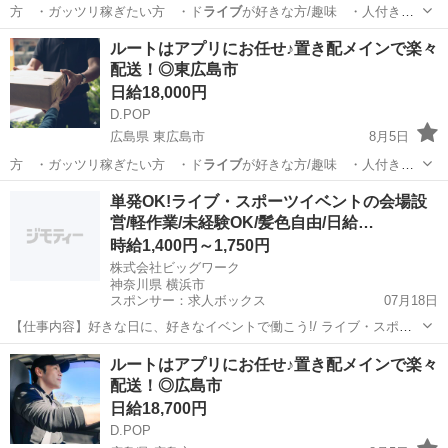
方 ・ガッツリ稼ぎたい方 ・ド
ライブ
が好きな方/趣味 ・人付き合
いが苦…
広島
呉市
ドライバー
置き配
ルートはアプリにお任せ♪置き配メインで楽々
配送！◎東広島市
日給18,000円
D.POP
広島県 東広島市
8月5日
方 ・ガッツリ稼ぎたい方 ・ド
ライブ
が好きな方/趣味 ・人付き合
いが苦…
広島
東広島市
ドライバー
置き配
単発OK!ライブ・スポーツイベントの会場設
営/軽作業/未経験OK/髪色自由/日給…
時給1,400円～1,750円
株式会社ビッグワーク
神奈川県 横浜市
スポンサー：求人ボックス
07月18日
【仕事内容】好きな日に、好きなイベントで働こう!/ ライブ・スポー
ツイベントの会場設営スタッフ募集 単発1日OK!|履歴書不要&WEB登
アルバイト・パート
ルートはアプリにお任せ♪置き配メインで楽々
録だけでスタート! 「今週だけ働きたい」「学校が休みの日だけ」「副
配送！◎広島市
業で空いた日に」 そんな働き...
日給18,700円
D.POP