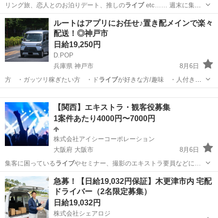
リング旅、恋人とのお泊りデート、推しの
ライブ
etc…… 週末に集中
しがちな楽しい…
福岡
北九州市
その他
ルートはアプリにお任せ♪置き配メインで楽々
配送！◎神戸市
日給19,250円
D.POP
兵庫県 神戸市
8月6日
方 ・ガッツリ稼ぎたい方 ・ド
ライブ
が好きな方/趣味 ・人付き合
いが苦…
兵庫
神戸市
ドライバー
置き配
【関西】エキストラ・観客役募集
1案件あたり4000円〜7000円
株式会社アイシーコーポレーション
大阪府 大阪市
8月6日
集客に困っている
ライブ
やセミナー、撮影のエキストラ要員などに…
大阪
大阪市
その他
観客
急募！【日給19,032円保証】木更津市内 宅配
ドライバー（2名限定募集）
日給19,032円
株式会社シェアロジ