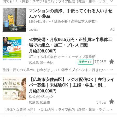
間でもOK ・内容：スマホ1台で行う
ライブ
配信（雑談・趣味・ラジオ
配信など） …
神奈川
横浜市
その他
ライバー
マンションの清掃、手伝ってくれる人いませ
んか？😭🙏
日給例1万円〜 / 登録不要！高時給求人多数✨
Ad
Lacotto
≪寮完備・月収66.5万円・正社員≫半導体工
場での組立・加工・プレス 日勤
月給208,000円
UTエイム株式会社 オートモーティブ事業部
7月23日
提携サイト
宮城県 泉中央駅
旅行に行くので早めにお金がほしい！ ③
ライブ
イベントに行きたい！
④セールやってる…
宮城
泉中央駅
その他
【広島市安佐南区】ラジオ配信OK｜在宅ライ
バー募集｜未経験OK｜主婦・学生・副…
月給200,000円
株式会社SurgeX
広島県 広島市
8月5日
【具体的な業務内容】 ・活動内容：
ライブ
配信（雑談・趣味・ラジオ
配信など）、ス…
広島
広島市
その他
ライバー