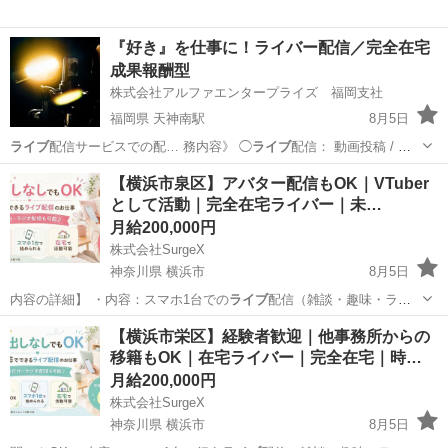
『好き』を仕事に！ライバー配信／完全在宅
成果報酬型
株式会社アルファエンタープライズ 福岡支社
福岡県 天神南駅
8月5日
ライブ
配信サービスでの配… 務内容》 ◯
ライブ
配信： 動画投稿 / 音
楽
ライブ
/ レコーディン…
福岡
福岡市
天神南駅
その他
ライバー
【横浜市泉区】アバター配信もOK｜VTuber
として活動｜完全在宅ライバー｜未…
月給200,000円
株式会社SurgeX
神奈川県 横浜市
8月5日
内容の詳細】 ・内容：スマホ1台での
ライブ
配信（雑談・趣味・ラジ
オ配信など） …
神奈川
横浜市
その他
ライバー
【横浜市栄区】経験者歓迎｜他事務所からの
移籍もOK｜在宅ライバー｜完全在宅｜時…
月給200,000円
株式会社SurgeX
神奈川県 横浜市
8月5日