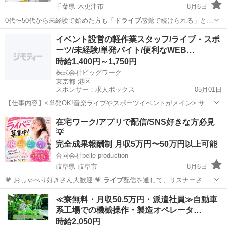
千葉県 木更津市
8月6日
0代〜50代から未経験で始めた方も「ド
ライブ
感覚で続けられる」と定
着しています。 …
千葉
木更津市
ドライバー
置き配
イベント設営の軽作業スタッフ/ライブ・スポ
ーツ/未経験/単発バイト/便利なWEB…
時給1,400円～1,750円
株式会社ビッグワーク
東京都 港区
スポンサー：求人ボックス
05月01日
【仕事内容】<単発OK!音楽ライブやスポーツイベントがメイン> サク
ッと 応募～採用まですべてWeb完結!日払いOK/ ライブやスポーツイベ
アルバイト・パート
在宅ワーク/アプリで配信/SNS好きな方必見
ントの設営スタッフを大募集 20代～30代の男性活躍中! 休職中の方、
💡
大学生、フリーター活...
完全成果報酬制 月収5万円〜50万円以上可能
合同会社belle production
岐阜県 岐阜市
8月6日
💗 おしゃべり好きさん大歓迎 💗
ライブ
配信を通して、リスナーさん
と楽しくお話…
岐阜
岐阜市
その他
ライバー
≪寮無料・月収50.5万円・派遣社員≫自動車
系工場での機械操作・製造オペレータ…
時給2,050円