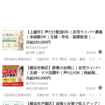
【上越市】声だけ配信OK｜在宅ライバー募集
｜未経験OK｜主婦・学生・副業歓迎｜…
月給200,000円
株式会社SurgeX
新潟県 上越市
8月4日
【具体的な業務内容】 ・活動内容：
ライブ
配信（雑談・趣味・ラジオ
配信など）、ス…
新潟
上越市
その他
ライバー
【横浜市南区】家事の合間に｜在宅ライバー
｜主婦・ママ活躍中｜声だけOK｜時給制…
月給200,000円
株式会社SurgeX
神奈川県 横浜市
8月4日
【具体的な業務内容】 ・活動内容：
ライブ
配信（雑談・趣味・ラジオ
配信など）、ス…
神奈川
横浜市
その他
ライバー
【横浜市戸塚区】頑張り次第で収入アップ｜