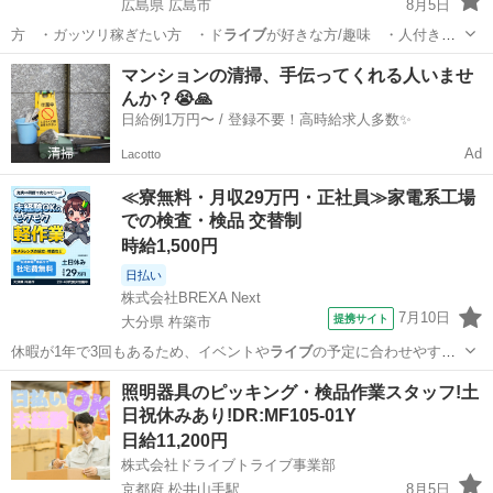
広島県 広島市
8月5日
方 ・ガッツリ稼ぎたい方 ・ド
ライブ
が好きな方/趣味 ・人付き合
いが苦…
広島
広島市
ドライバー
置き配
マンションの清掃、手伝ってくれる人いませ
んか？😭🙏
日給例1万円〜 / 登録不要！高時給求人多数✨
Ad
Lacotto
≪寮無料・月収29万円・正社員≫家電系工場
での検査・検品 交替制
時給1,500円
日払い
株式会社BREXA Next
7月10日
提携サイト
大分県 杵築市
休暇が1年で3回もあるため、イベントや
ライブ
の予定に合わせやすい
のがポイントです◎…
大分
杵築市
その他
照明器具のピッキング・検品作業スタッフ!土
日祝休みあり!DR:MF105-01Y
日給11,200円
株式会社ドライブトライブ事業部
京都府 松井山手駅
8月5日