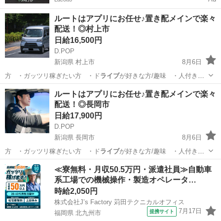
ルートはアプリにお任せ♪置き配メインで楽々
配送！◎村上市
日給16,500円
D.POP
新潟県 村上市
8月6日
方 ・ガッツリ稼ぎたい方 ・ド
ライブ
が好きな方/趣味 ・人付き合
いが苦…
新潟
村上市
ドライバー
置き配
ルートはアプリにお任せ♪置き配メインで楽々
配送！◎長岡市
日給17,900円
D.POP
新潟県 長岡市
8月6日
方 ・ガッツリ稼ぎたい方 ・ド
ライブ
が好きな方/趣味 ・人付き合
いが苦…
新潟
長岡市
ドライバー
置き配
≪寮無料・月収50.5万円・派遣社員≫自動車
系工場での機械操作・製造オペレータ…
時給2,050円
株式会社J’s Factory 苅田テクニカルオフィス
7月17日
提携サイト
福岡県 北九州市