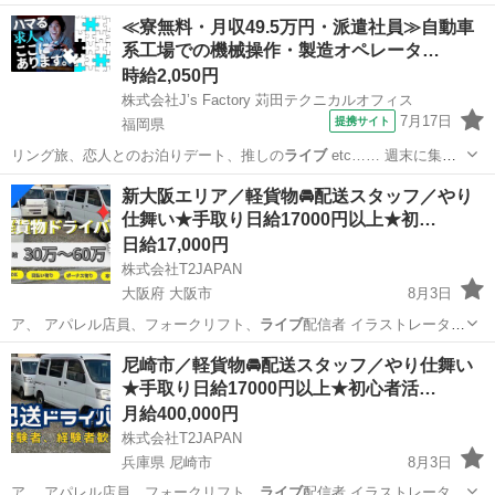
ー、パーソナル…
大阪
大阪市
配送
タクシー運転手
≪寮無料・月収49.5万円・派遣社員≫自動車
系工場での機械操作・製造オペレータ…
時給2,050円
株式会社J’s Factory 苅田テクニカルオフィス
7月17日
提携サイト
福岡県
リング旅、恋人とのお泊りデート、推しの
ライブ
etc…… 週末に集中
しがちな楽しい…
福岡
その他
新大阪エリア／軽貨物🚘配送スタッフ／やり
仕舞い★手取り日給17000円以上★初…
日給17,000円
株式会社T2JAPAN
大阪府 大阪市
8月3日
ア、 アパレル店員、フォークリフト、
ライブ
配信者 イラストレータ
ー、パーソナル…
大阪
大阪市
物流
スタッフ
尼崎市／軽貨物🚘配送スタッフ／やり仕舞い
★手取り日給17000円以上★初心者活…
月給400,000円
株式会社T2JAPAN
兵庫県 尼崎市
8月3日
ア、 アパレル店員、フォークリフト、
ライブ
配信者 イラストレータ