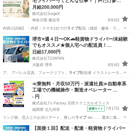
宅ライバーってどんな仕事？｜声だけ参…
月給200,000円
株式会社SurgeX
神奈川県 横浜市
8月4日
内容の詳細】 ・内容：スマホ1台での
ライブ
配信（雑談・趣味・ラジ
オ配信など） …
神奈川
横浜市
その他
ライバー
堺市⭐️週４日〜OK🚗軽貨物ドライバー/未経験
でもオススメ★個人宅への配送員！…
日給17,000円
株式会社T2JAPAN
大阪府 堺市
8月4日
ア、 アパレル店員、フォークリフト、
ライブ
配信者 イラストレータ
ー、パーソナル…
大阪
堺市
物流
個人
≪寮無料・月収50万円・派遣社員≫自動車系
工場での機械操作・製造オペレーター …
- 円
株式会社J’s Factory 苅田テクニカルオフィス
7月17日
提携サイト
福岡県 北九州市
リング旅、恋人とのお泊りデート、推しの
ライブ
etc…… 週末に集中
しがちな楽しい…
福岡
北九州市
その他
【面接１回】配送・配達・軽貨物ドライバー