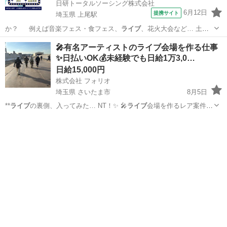
日研トータルソーシング株式会社
6月12日
提携サイト
埼玉県 上尾駅
か？ 例えば音楽フェス・食フェス、
ライブ
、花火大会など… 土日
休みは先々まで予…
埼玉
上尾市
上尾駅
その他
🎤有名アーティストのライブ会場を作る仕事
✨日払いOK💰未経験でも日給1万3,0…
日給15,000円
株式会社 フォリオ
埼玉県 さいたま市
8月5日
**
ライブ
の裏側、入ってみた… NT！✨ 🎤
ライブ
会場を作るレア案件…
🔨仕事内容
ライブ
会場の設営や、 … すすめ！ ✅
ライブ
や音楽が好き
埼玉
さいたま市
大工
ライブ
✅… もOK！ 「
ライブ
の裏側を見てみたい…