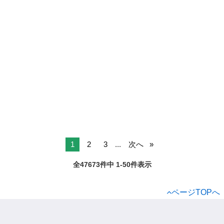
1
2
3
...
次へ
全47673件中 1-50件表示
ページTOPへ
ジモティー
アルバイト
全国の「ライブ」