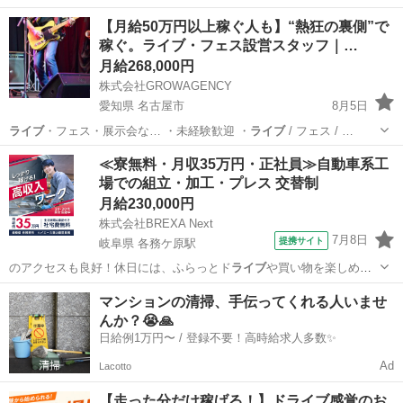
感覚で当日決められ… です！ 「ド
ライブ
感覚で楽しく働く！… ート
愛知
名古屋市
ドライバー
ストリートビュー
【月給50万円以上稼ぐ人も】“熱狂の裏側”で
を通るので、ド
ライブ
感覚で毎日楽しく働…
稼ぐ。ライブ・フェス設営スタッフ｜…
月給268,000円
株式会社GROWAGENCY
愛知県 名古屋市
8月5日
ライブ
・フェス・展示会な… ・未経験歓迎 ・
ライブ
/ フェス / …
愛知
名古屋市
イベントスタッフ
ライブ
≪寮無料・月収35万円・正社員≫自動車系工
場での組立・加工・プレス 交替制
月給230,000円
株式会社BREXA Next
7月8日
提携サイト
岐阜県 各務ケ原駅
のアクセスも良好！休日には、ふらっとド
ライブ
や買い物を楽しめる
環境です♪仕事と同時…
岐阜
各務原市
各務ケ原駅
その他
マンションの清掃、手伝ってくれる人いませ
んか？😭🙏
日給例1万円〜 / 登録不要！高時給求人多数✨
Ad
Lacotto
【走った分だけ稼げる！】ドライブ感覚のお