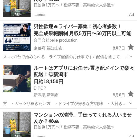
日給例1万円〜 / 登録不要！高時給求人多数✨
Ad
Lacotto
男性歓迎🔥ライバー募集！初心者多数！
完全成果報酬制 月収5万円〜50万円以上可能
合同会社belle production
京都府 福知山市
8月7日
スマホ1台で始められる、
ライブ
配信のお仕事です♪ 配信を通して、
視…
京都
福知山市
その他
ライバー
ルートはアプリにお任せ♪置き配メインで楽々
配送！◎新潟市
日給18,150円
D.POP
新潟県 新潟市
8月6日
方 ・ガッツリ稼ぎたい方 ・ド
ライブ
が好きな方/趣味 ・人付き合
いが苦…
新潟
新潟市
ドライバー
置き配
マンションの清掃、手伝ってくれる人いませ
んか？😭🙏
日給例1万円〜 / 登録不要！高時給求人多数✨
Ad
Lacotto