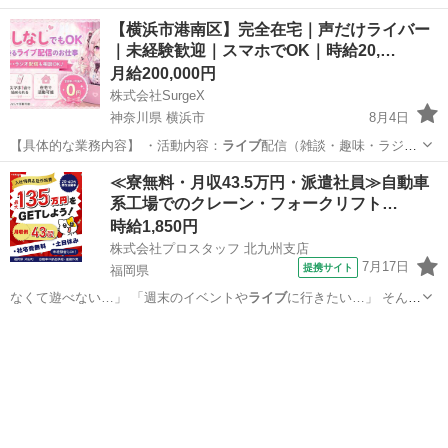
オ配信など） …
熊本
八代市
その他
ライバー
【横浜市港南区】完全在宅｜声だけライバー
｜未経験歓迎｜スマホでOK｜時給20,…
月給200,000円
株式会社SurgeX
神奈川県 横浜市
8月4日
【具体的な業務内容】 ・活動内容：
ライブ
配信（雑談・趣味・ラジオ
配信など）、ス…
神奈川
横浜市
その他
ライバー
≪寮無料・月収43.5万円・派遣社員≫自動車
系工場でのクレーン・フォークリフト…
時給1,850円
株式会社プロスタッフ 北九州支店
7月17日
提携サイト
福岡県
なくて遊べない…」 「週末のイベントや
ライブ
に行きたい…」 そんな
方にも、本求人は…
福岡
その他