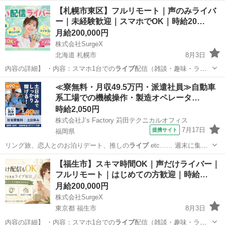
オ配信など） …
東京
羽村市
その他
ライバー
【札幌市東区】フルリモート｜声のみライバ
ー｜未経験歓迎｜スマホでOK｜時給20…
月給200,000円
株式会社SurgeX
北海道 札幌市
8月3日
内容の詳細】 ・内容：スマホ1台での
ライブ
配信（雑談・趣味・ラジ
オ配信など） …
北海道
札幌市
その他
ライバー
≪寮無料・月収49.5万円・派遣社員≫自動車
系工場での機械操作・製造オペレータ…
時給2,050円
株式会社J’s Factory 苅田テクニカルオフィス
7月17日
提携サイト
福岡県
リング旅、恋人とのお泊りデート、推しの
ライブ
etc…… 週末に集中
しがちな楽しい…
福岡
その他
【福生市】スキマ時間OK｜声だけライバー｜
フルリモート｜はじめての方歓迎｜時給…
月給200,000円
株式会社SurgeX
東京都 福生市
8月3日
内容の詳細】 ・内容：スマホ1台での
ライブ
配信（雑談・趣味・ラジ