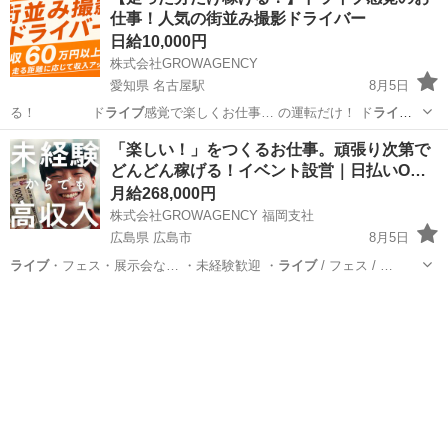
仕事！人気の街並み撮影ドライバー
日給10,000円
株式会社GROWAGENCY
愛知県 名古屋駅
8月5日
る！ ド
ライブ
感覚で楽しくお仕事… の運転だけ！ ド
ライブ
感覚で当日決められ… です！ 「ド
ライブ
感覚で楽しく働く！… ート
愛知
名古屋市
名古屋駅
その他
ストリートビュー
「楽しい！」をつくるお仕事。頑張り次第で
を通るので、ド
ライブ
感覚で毎日楽しく働…
どんどん稼げる！イベント設営｜日払いO…
月給268,000円
株式会社GROWAGENCY 福岡支社
広島県 広島市
8月5日
ライブ
・フェス・展示会な… ・未経験歓迎 ・
ライブ
/ フェス / …
広島
広島市
イベントスタッフ
ライブ