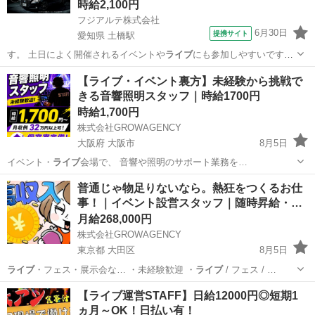
時給2,100円
フジアルテ株式会社
6月30日
提携サイト
愛知県 土橋駅
す。 土日によく開催されるイベントや
ライブ
にも参加しやすいです
し、趣味の時間や大…
愛知
豊田市
土橋駅
その他
【ライブ・イベント裏方】未経験から挑戦で
きる音響照明スタッフ｜時給1700円
時給1,700円
株式会社GROWAGENCY
大阪府 大阪市
8月5日
イベント・
ライブ
会場で、 音響や照明のサポート業務を…
大阪
大阪市
イベントスタッフ
スタッフ
普通じゃ物足りないなら。熱狂をつくるお仕
事！｜イベント設営スタッフ｜随時昇給・…
月給268,000円
株式会社GROWAGENCY
東京都 大田区
8月5日
ライブ
・フェス・展示会な… ・未経験歓迎 ・
ライブ
/ フェス / …
東京
大田区
イベントスタッフ
スタッフ
【ライブ運営STAFF】日給12000円◎短期1
ヵ月～OK！日払い有！