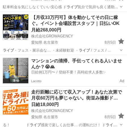
駐車料金を気にしなくていい安心感 ド
ライブ
気分で気持ち良く通勤で
きます ◎…
京都
京田辺市
松井山手駅
倉庫
スタッフ
【月収33万円可】体を動かしてその日に稼
ぐ。イベント会場設営スタッフ｜日払いOK
月給268,000円
株式会社GROWAGENCY
愛知県 名古屋市
8月5日
ライブ
・フェス・展示会な… ・未経験歓迎 ・
ライブ
/ フェス / …
愛知
名古屋市
イベントスタッフ
スタッフ
マンションの清掃、手伝ってくれる人いませ
んか？😭🙏
日給例1万円〜 / 登録不要！高時給求人多数✨
Ad
Lacotto
走行距離に応じて収入アップ！あなた次第で
月収60万円も夢じゃない。街並み撮影ド…
日給18,000円
株式会社GROWAGENCY
愛知県 名古屋市
8月5日
る！ ド
ライブ
感覚で楽しくお仕事… の運転だけ！ ド
ライブ