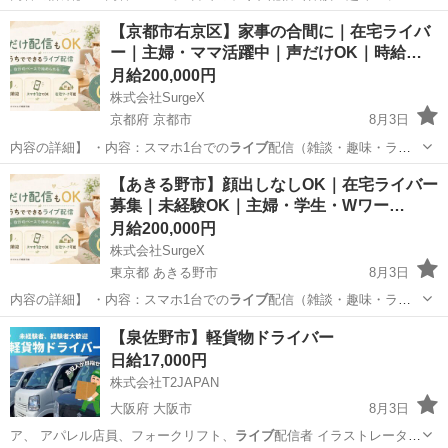
オ配信など） …
東京
福生市
その他
ライバー
【京都市右京区】家事の合間に｜在宅ライバ
ー｜主婦・ママ活躍中｜声だけOK｜時給…
月給200,000円
株式会社SurgeX
京都府 京都市
8月3日
内容の詳細】 ・内容：スマホ1台での
ライブ
配信（雑談・趣味・ラジ
オ配信など） …
京都
京都市
その他
ライバー
【あきる野市】顔出しなしOK｜在宅ライバー
募集｜未経験OK｜主婦・学生・Wワー…
月給200,000円
株式会社SurgeX
東京都 あきる野市
8月3日
内容の詳細】 ・内容：スマホ1台での
ライブ
配信（雑談・趣味・ラジ
オ配信など） …
東京
あきる野市
その他
顔出し
【泉佐野市】軽貨物ドライバー
日給17,000円
株式会社T2JAPAN
大阪府 大阪市
8月3日
ア、 アパレル店員、フォークリフト、
ライブ
配信者 イラストレータ