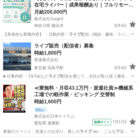
在宅ライバー｜成果報酬あり｜フルリモー…
月給200,000円
株式会社SurgeX
神奈川県 横浜市
8月4日
【具体的な業務内容】 ・活動内容：
ライブ
配信（雑談・趣味・ラジオ
配信など）、ス…
神奈川
横浜市
その他
ライバー
ライブ販売（配信者）募集
時給1,800円
嵩達株式会社
東京都 高島平駅
8月4日
■ 仕事内容 ・TikTokなど
ライブ
配信を通じて、当社が取り扱う優良製
品や…
東京
板橋区
高島平駅
その他
ライブ
≪寮無料・月収43.1万円・派遣社員≫機械系
工場での軽作業・ピッキング 交替制
時給1,600円
日払い
株式会社日本ケイテム
7月17日
提携サイト
愛知県 逢妻駅
家族のイベント、友達とのお泊り、推しの
ライブ
etc… こんな予定に
も、週末が休み…