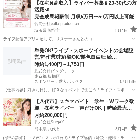
【在宅✖️高収入】ライバー募集📱20-30代の方
活躍📣
完全成果報酬制 月収5万円〜50万円以上可能
合同会社belle production
埼玉県 熊谷市
8月4日
ライブ
配信アプリを通して、リスナーさんとのコ…
埼玉
熊谷市
接客
ライバー
単発OK!ライブ・スポーツイベントの会場設
営/軽作業/未経験OK/髪色自由/日給…
時給1,400円～1,750円
株式会社ビッグワーク
東京都 板橋区
スポンサー：求人ボックス
07月18日
【仕事内容】好きな日に、好きなイベントで働こう!/ ライブ・スポー
ツイベントの会場設営スタッフ募集 単発1日OK!|履歴書不要&WEB登
アルバイト・パート
【八代市】スキマバイト｜学生・Wワーク歓
録だけでスタート! 「今週だけ働きたい」「学校が休みの日だけ」「副
迎｜在宅ライバー｜声だけOK｜時給最大…
業で空いた日に」 そんな働き...
月給200,000円
株式会社SurgeX
熊本県 八代市
8月4日
内容の詳細】 ・内容：スマホ1台での
ライブ
配信（雑談・趣味・ラジ