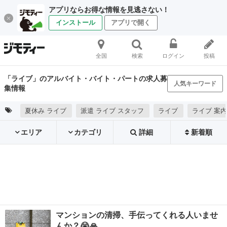
アプリならお得な情報を見逃さない！
インストール
アプリで開く
全国
検索
ログイン
投稿
「ライブ」のアルバイト・バイト・パートの求人募
人気キーワード
集情報
夏休み ライブ
派遣 ライブ スタッフ
ライブ
ライブ 案
エリア
カテゴリ
詳細
新着順
マンションの清掃、手伝ってくれる人いませ
んか？😭🙏