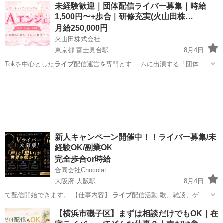
愛知
刈谷市
逢妻駅
その他
未経験歓迎｜団体配信ライバー募集｜時給
1,500円〜+歩合｜研修充実(火山田株…
月給250,000円
火山田株式会社
東京都 富士見台駅
8月4日
Tokを中心とした
ライブ
配信運営を専門とす… ムに出演する「団体
ラ
イブ
配信」を担当してい… ・スタジオでの団体
ライブ
配信への出演
東京
練馬区
富士見台駅
その他
ライバー
(歌、… ・商品紹介を行う
ライブ
コマース配信への出…
新人キャンペーン開催中！！ライバー募集/未
経験OK/副業OK
完全歩合or時給
合同会社Chocolat
大阪府 大阪駅
8月4日
て配信開始できます。 【仕事内容】
ライブ
配信活動 歌、雑談、ゲー
ムetc...…
大阪
大阪市
大阪駅
その他
ライバー
【横浜市磯子区】まずは相談だけでもOK｜在