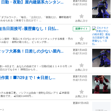
更新7月18日
日勤・夜勤】屋内建築系カンタン...
作成7月18日
！「ダブルワーク」「毎日」「土日だけ」「夜勤だけ」 🟩即勤務可
わせられる ◇単発で１日だけで！ ...
お気に入り
当日面接可♪履歴書なし！日払...
提携サイト
シン操作 ・製品にキズがないかコツコツチェックする検査 ・手の
ル貼り ・材料の取り出し、ピッキング作...
お気に入り
更新7月16日
ッフ大募集！日差しの少ない屋内...
作成7月16日
1～6日まで、あなたの自由です！ ✅日勤/日給１１４００円（※
日だけでもＯＫ！ 🆗明日からＯ...
お気に入り
更新7月15日
！🟧7/29まで！★日差し...
作成7月15日
ホテル改修工事』 ✅シフトは自由！便利な日払いアリ 🍒JR新宿
す。 🍒日給11400円...
お気に入り
更新07月15日
ート