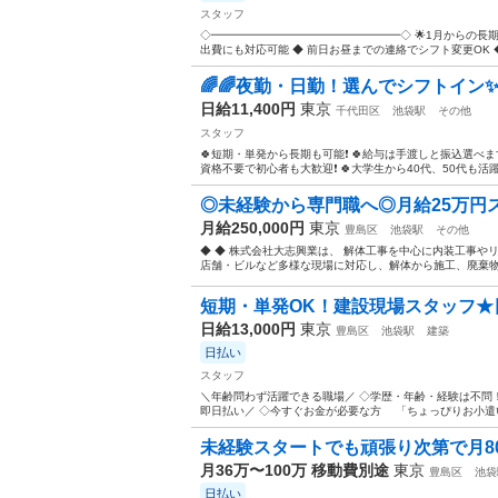
スタッフ
◇━━━━━━━━━━━━━━━━━◇ 🌟1月からの長期
出費にも対応可能 ◆ 前日お昼までの連絡でシフト変更OK ◆
🌈🌈夜勤・日勤！選んでシフトイン✨
日給11,400円
東京
千代田区
池袋駅
その他
スタッフ
🍀短期・単発から長期も可能❗ 🍀給与は手渡しと振込選べま
資格不要で初心者も大歓迎❗ 🍀大学生から40代、50代も活躍中で
◎未経験から専門職へ◎月給25万円ス
月給250,000円
東京
豊島区
池袋駅
その他
◆ ◆ 株式会社大志興業は、 解体工事を中心に内装工事や
店舗・ビルなど多様な現場に対応し、解体から施工、廃棄物処理
短期・単発OK！建設現場スタッフ★日
日給13,000円
東京
豊島区
池袋駅
建築
日払い
スタッフ
＼年齢問わず活躍できる職場／ ◇学歴・年齢・経験は不問！
即日払い／ ◇今すぐお金が必要な方 「ちょっぴりお小遣い
未経験スタートでも頑張り次第で月8
月36万〜100万 移動費別途
東京
豊島区
池袋
日払い