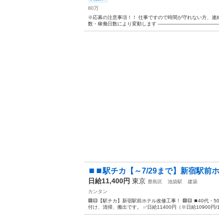
80万
※応募の注意事項！！ 仕事ですので時間が守れない方、連絡
数・稼働日数により変動します ―――――――――――――――
⏹️⏹️駅チカ【～7/29まで】新宿駅前
日給11,400円
東京
豊島区
池袋駅
建築
カンタン
🟪🟨【駅チカ】新宿駅前ホテル改修工事！ 🟪🟨 ⏹️40
付け、清掃、搬出です。 ✅日給11400円（※日給10900円/10勤