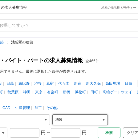
トの求人募集情報
地元の掲示板 ジモティー
建築
池袋駅の建築
ト・バイト・パートの求人募集情報
全465件
用できません。最後に選択した条件が優先されます。
田
目黒
恵比寿
渋谷
原宿
代々木
新宿
新大久保
高田馬場
目白
町
秋葉原
神田
東京
有楽町
新橋
浜松町
田町
高輪ゲートウェイ
CAD
生産管理
加工
その他
円
~
円
クリア