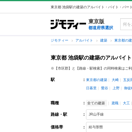
東京都 池袋駅の建築のアルバイト・バイト・パー
東京版
都道府県選択
ジモティー
アルバイト
建築
東京都の
東京都 池袋駅の建築のアルバイ
※【市区郡】と【路線・駅検索】の同時検索はご利
駅
：
東京都の建築
大崎
五反
日暮里
鶯谷
上野
御徒
職種
：
全ての建築
鳶職
大工
路線・駅
：
価格帯
：