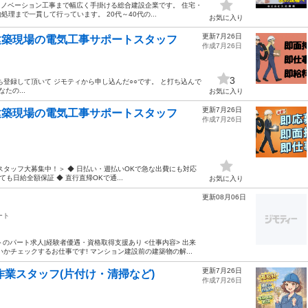
リノベーション工事まで幅広く手掛ける総合建設企業です。 住宅・
まで一貫して行っています。 20代～40代の...
お気に入り
更新7月26日
!建築現場の電気工事サポートスタッフ
作成7月26日
3
X8 から友だち登録して頂いて ジモティから申し込んだ○○です。 と打ち込んで
たの...
お気に入り
更新7月26日
!建築現場の電気工事サポートスタッフ
作成7月26日
タッフ大募集中！＞ ◆ 日払い・週払いOKで急な出費にも対応
も日給全額保証 ◆ 直行直帰OKで通...
お気に入り
更新08月06日
ート
のパート求人|経験者優遇・資格取得支援あり <仕事内容> 出来
かチェックするお仕事です! マンション建設前の建築物の解...
更新7月26日
作業スタッフ(片付け・清掃など)
作成7月26日