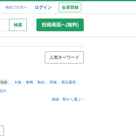
ログイン
会員登録
初めての方へ
投稿画面へ(無料)
検索
人気キーワード
池袋
大塚
巣鴨
駒込
田端
西日暮里
品川
路線・駅から選ぶ