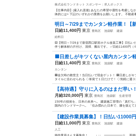
株式会社ランドネット
スポンサー：求人ボックス
【仕事内容】(雇入れ直後) あなたの希望や適性を考慮しな
体的には> 下記のいずれかの業務をお願いします。 不動産事
明日～7/29までカンタン軽作業！【新
日給11,400円
東京
豊島区
池袋駅
建築
給料日
🟨【明日～7/29まで新宿西口駅前ホテル改装工事】日払い
伴う解体材の片付け、清掃、搬出です。 ✅日給11400円（※日給1
🟨日差しがキツくない屋内カンタン軽作業
日給11,400円
東京
豊島区
池袋駅
建築
カンタン
🟦金欠時の救世主！当日払いで現金ゲット！ 🟦日差しがキツく
タイルに合わせられる ◇単発で１日だけで！ ◇気軽に週３日
【高待遇】守りに入るのはまだ早い！
月給320,000円
東京
豊島区
池袋駅
生産管理
150年の技術を、日本の未来へ。 建築施工管理の「真打ち
国内のランドマークへ。 「住み慣れた日本で、腰を据えて大
【建設作業員募集】！日払い11000
日給11,000円
東京
豊島区
池袋駅
建築
人工
雑作業員さん大募集中！ ・‥…━━━━━━☆ 面接採用