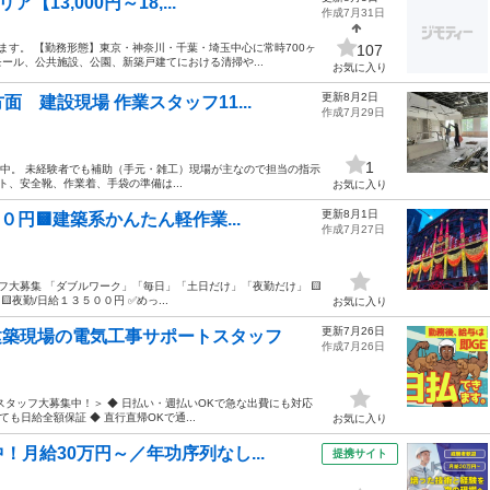
13,000円～18,...
作成7月31日
ます。 【勤務形態】東京・神奈川・千葉・埼玉中心に常時700ヶ
107
ール、公共施設、公園、新築戸建てにおける清掃や...
お気に入り
更新8月2日
 建設現場 作業スタッフ11...
作成7月29日
1
集中。 未経験者でも補助（手元・雑工）現場が主なので担当の指示
ト、安全靴、作業着、手袋の準備は...
お気に入り
更新8月1日
００円🟨建築系かんたん軽作業...
作成7月27日
フ大募集 「ダブルワーク」「毎日」「土日だけ」「夜勤だけ」 🟨
夜勤/日給１３５００円 ✅めっ...
お気に入り
更新7月26日
!建築現場の電気工事サポートスタッフ
作成7月26日
タッフ大募集中！＞ ◆ 日払い・週払いOKで急な出費にも対応
も日給全額保証 ◆ 直行直帰OKで通...
お気に入り
月給30万円～／年功序列なし...
提携サイト