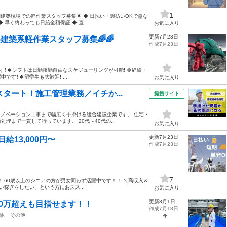
1
建築現場での軽作業スタッフ募集🌟 ◆ 日払い・週払いOKで急な
 早く終わっても日給全額保証 ◆ 直...
お気に入り
更新7月23日
建築系軽作業スタッフ募集🌈🌈
作成7月23日
す❗ 🍀シフトは日勤夜勤自由なスケジューリングが可能❗ 🍀経験・
す❗ 🍀留学生も大歓迎❗ ...
お気に入り
タート！施工管理業務／イチか...
提携サイト
リノベーション工事まで幅広く手掛ける総合建設企業です。 住宅・
まで一貫して行っています。 20代～40代の...
お気に入り
更新7月23日
給13,000円〜
作成7月23日
7
 60歳以上のシニアの方が男女問わず活躍中です！！ ＼高収入＆
稼ぎをしたい」という方におスス...
お気に入り
更新8月1日
0万超えも目指せます！！
作成7月18日
駅
その他