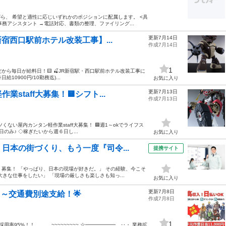
がら、 希望と適性に応じいずれかのポジションに配属します。 <具
務アシスタント →電話対応、書類の整理、ファイリング...
更新7月14日
宿西口駅前ホテル改装工事】...
作成7月14日
1
だから毎日が給料日！🟨 🍒JR新宿駅・西口駅前ホテル改装工事に
0900円/10勤務迄)...
お気に入り
更新7月13日
staff大募集！🟨シフト...
作成7月13日
ない屋内カンタン軽作業staff大募集！ 🟦週1～okでライフス
のみ♪ ◇稼ぎたいから週６日し...
お気に入り
日本の街づくり、もう一度『司令...
提携サイト
」募集！ 「やっぱり、日本の現場が好きだ。」 その経験、今こそ
きな仕事をしたい」 「現場の厳しさも楽しさも知っ...
お気に入り
更新7月8日
円～交通費別途支給！🌟
作成7月8日
1
率95%！！ ~~~~~~~~~ ☆━━━━━━…‥・ 業務拡