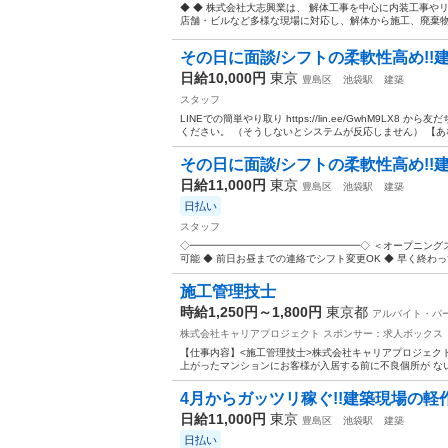
◆ ◆ 株式会社大志興業は、 解体工事を中心に内装工事や
店舗・ビルなど多様な現場に対応し、解体から施工、廃棄物処理
その日に面談/シフトの柔軟性高め!
日給10,000円
東京
豊島区
池袋駅
建築
スタッフ
LINEでの簡単やり取り https://lin.ee/GwhM9L
ください。 （そうしないとシステムが反応しません） 【あな
その日に面談/シフトの柔軟性高め!
日給11,000円
東京
豊島区
池袋駅
建築
日払い
スタッフ
◇━━━━━━━━━━━━━━━━━◇ ＜オープニングス
可能 ◆ 前日お昼までの連絡でシフト変更OK ◆ 早く終わって
施工管理技士
時給1,250円～1,800円
東京都
アルバイト・パ
株式会社キャリアプロジェクト
スポンサー：求人ボックス
【仕事内容】<施工管理技士>株式会社キャリアプロジェクト
上がったマンションにお客様が入居する前に不良個所が ない
4月からガッツリ稼ぐ!!建築現場の軽
日給11,000円
東京
豊島区
池袋駅
建築
日払い