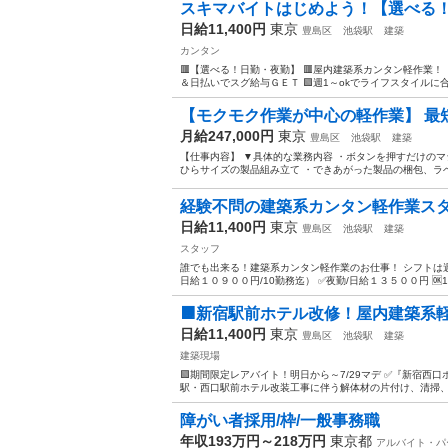
スキマバイトはじめよう！【選べる！
日給11,400円
東京
豊島区
池袋駅
建築
カンタン
🟥【選べる！日勤・夜勤】 🟥屋内建築系カンタン軽作業
＆日払いでスグ給与ＧＥＴ 🟩週1～okでライフスタイルに合
【モクモク作業が中心の軽作業】 最短
月給247,000円
東京
豊島区
池袋駅
建築
【仕事内容】 ▼具体的な業務内容 ・ボタンを押すだけのマ
ひらサイズの製品組み立て ・できあがった製品の梱包、ラベ
経験不問の建築系カンタン軽作業スタ
日給11,400円
東京
豊島区
池袋駅
建築
スタッフ
誰でも出来る！建築系カンタン軽作業のお仕事！ シフトは週
日給１０９００円/10勤務迄） ✅夜勤/日給１３５００円 🆗1
🟧新宿駅前ホテル改修！屋内建築系軽作業
日給11,400円
東京
豊島区
池袋駅
建築
建築現場
🟩期間限定レアバイト！明日から～7/29マデ ✅『新宿西口
駅・西口駅前ホテル改装工事に伴う解体材の片付け、清掃、搬出で
障がい者採用/枠/一般事務職
年収193万円～218万円
東京都
アルバイト・パ