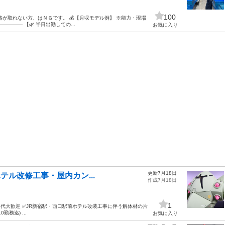
100
が取れない方、はＮＧです。 💰【月収モデル例】 ※能力・現場
―― 【🌿 半日出勤しての...
お気に入り
更新7月18日
ホテル改修工事・屋内カン...
作成7月18日
1
代・50代大歓迎 ✅JR新宿駅・西口駅前ホテル改装工事に伴う解体材の片
務迄) ...
お気に入り