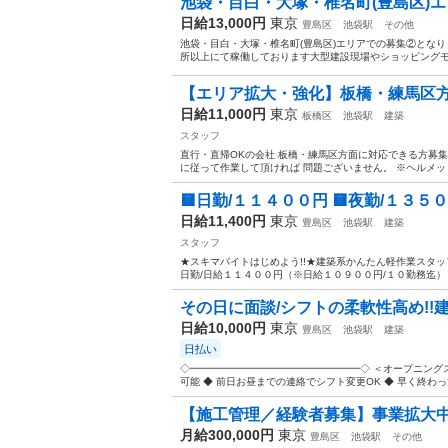
池袋・目白・大塚・椎名町(豊島区)エリア【
日給13,000円
東京
豊島区
池袋駅
その他
池袋・目白・大塚・椎名町(豊島区)エリアでの募集②となり
所以上にて稼働しております大型建設現場やショッピングモ
【エリア拡大・強化】板橋・練馬区方面
日給11,000円
東京
板橋区
池袋駅
建築
スタッフ
直行・直帰OKの会社 板橋・練馬区方面に対応できる方募
に従って作業して頂ければ 問題ございません。 ※ヘルメッ
🟨日勤/１１４００円 🟨夜勤/１３５
日給11,400円
東京
豊島区
池袋駅
建築
スタッフ
★スキマバイトはじめよう!!★建築系かんたん軽作業スタッ
日勤/日給１１４００円（※日給１０９００円/１０勤務迄） 🟨
その日に面談/シフトの柔軟性高め!
日給10,000円
東京
豊島区
池袋駅
建築
日払い
◇━━━━━━━━━━━━━━━━━◇ ＜オープニングス
可能 ◆ 前日お昼までの連絡でシフト変更OK ◆ 早く終わって
【施工管理／経験者募集】事業拡大中！
月給300,000円
東京
豊島区
池袋駅
その他