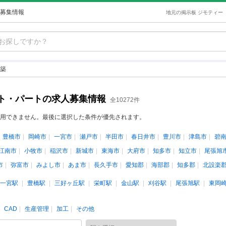
募集情報
地元の掲示板 ジモティー
築
ト・パートの求人募集情報
全10272件
用できません。最後に選択した条件が優先されます。
豊橋市
岡崎市
一宮市
瀬戸市
半田市
春日井市
豊川市
津島市
碧
江南市
小牧市
稲沢市
新城市
東海市
大府市
知多市
知立市
尾張旭
市
弥富市
みよし市
あま市
長久手市
愛知郡
海部郡
知多郡
北設楽
一宮駅
豊橋駅
三好ヶ丘駅
栄町駅
金山駅
刈谷駅
尾張旭駅
東岡
CAD
生産管理
加工
その他