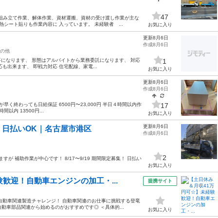
47
場組み立て作業、解体作業、資材運搬、資材の受け渡し作業が主な
シート貼りも作業内容に 入っています。 未経験者 ...
お気に入り
更新8月6日
作成8月6日
の他
になります、 形態はアルバイトから業務委託になります、 対応
1
出来ます、 即戦力対応 住宅配線、家電...
お気に入り
更新8月6日
作成8月6日
く終わっても日給保証 6500円〜23,000円 半日４時間以内作
17
間以内 13500円...
お気に入り
更新8月6日
日払いOK｜名古屋市港区
作成8月6日
2
が 補助作業が中心です！ 8/17〜9/19 期間限定募集！ 日払い
お気に入り
歓迎！自動車エンジンの加工・...
提携サイト
自動車関連製造チャレンジ！ 自動車関連のお仕事に挑戦する登竜
動車部品関連から始めるのがおすすめです◎ ＜具体的...
お気に入り