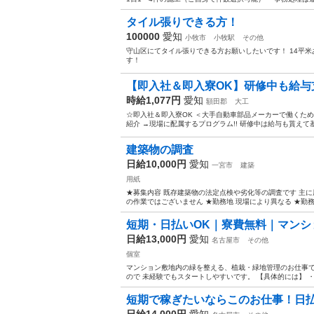
タイル張りできる方！
100000
愛知
小牧市
小牧駅
その他
守山区にてタイル張りできる方お願いしたいです！ 14平米
す！
【即入社＆即入寮OK】研修中も給与支
時給1,077円
愛知
額田郡
大工
☆即入社＆即入寮OK ＜大手自動車部品メーカーで働くため
紹介 →現場に配属するプログラム!! 研修中は給与も貰えて基
建築物の調査
日給10,000円
愛知
一宮市
建築
用紙
★募集内容 既存建築物の法定点検や劣化等の調査です 主
の作業ではございません ★勤務地 現場により異なる ★勤務時間
短期・日払いOK｜寮費無料｜マンショ
日給13,000円
愛知
名古屋市
その他
個室
マンション敷地内の緑を整える、植栽・緑地管理のお仕事で
ので 未経験でもスタートしやすいです。 【具体的には】 ・
短期で稼ぎたいならこのお仕事！日払い
日給14,000円
愛知