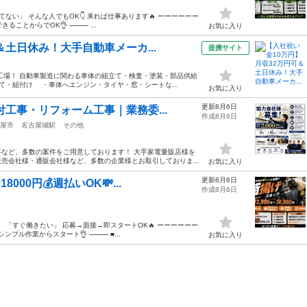
ない」 そんな人でもOK👇 来れば仕事あります🔥 ーーーーーー
できることからでOK👌 ⸻ ...
お気に入り
＆土日休み！大手自動車メーカ...
提携サイト
工場！ 自動車製造に関わる車体の組立て・検査・塗装・部品供給
て・組付け ・車体へエンジン・タイヤ・窓・シートな...
お気に入り
更新8月6日
付工事・リフォーム工事｜業務委...
作成8月6日
屋市
名古屋城駅
その他
など、多数の案件をご用意しております！ 大手家電量販店様を
売会社様・通販会社様など、多数の企業様とお取引しておりま...
お気に入り
更新8月6日
000円💰週払いOK💸...
作成8月6日
 「すぐ働きたい」 応募→面接→即スタートOK🔥 ーーーーーー
シンプル作業からスタート👌 ⸻ ■...
お気に入り