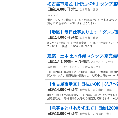
名古屋市港区【日払いOK】ダンプ運転で
日給14,000円
愛知
名古屋市
建築
スタッフ
港区でスタッフ募集！ 約1か月の現場です！ 仕事は 4tダンプ運
定なので お早めにお問い合わせください！
【港区】毎日仕事あります！ダンプ運転｜
日給14,000円
愛知
名古屋市
建築
約1か月の現場です！ 仕事量安定！ 4tダンプ運転メイン！ 
7〜9/19 【日給】 14,000〜18,000円 ...
建築・土木 土木作業スタッフ/寮完備/日
日給1万1,000円～
愛知県
アルバイト・パート
有限会社アラタケ
スポンサー：求人ボックス
【仕事内容】<職種> [ア・パ]建築・建設・土木作業 <雇用形態
間あり(3か月、雇用形態の変動なし、期間中の日給10,000円
【名古屋市港区】日払いOK｜8/17〜9
日給14,000円
愛知
名古屋市
新守山駅
建築
8/17〜9/19までの期間限定！ 名古屋市港区で ダンプ運
経験者歓迎！ 毎日現場があるので 安定して稼げます！ ■仕事.
【急募🔥とりあえず来て】日給12000
日給16,000円
愛知
名古屋市
名古屋駅
大工