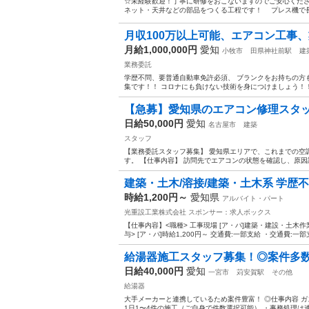
☆未経験歓迎！丁寧に研修をおこないますのでご安心くださ
ネット・天井などの部品をつくる工程です！ プレス機で長
月収100万以上可能、エアコン工事、
月給1,000,000円
愛知
小牧市
田県神社前駅
建
業務委託
学歴不問、要普通自動車免許必須、 ブランクをお持ちの方
集です！！ コロナにも負けない技術を身につけましょう！！ 
【急募】愛知県のエアコン修理スタ
日給50,000円
愛知
名古屋市
建築
スタッフ
【業務委託スタッフ募集】 愛知県エリアで、これまでの空
す。 【仕事内容】 訪問先でエアコンの状態を確認し、原因
建築・土木/溶接/建築・土木系 学歴不
時給1,200円～
愛知県
アルバイト・パート
光重設工業株式会社
スポンサー：求人ボックス
【仕事内容】<職種> 工事現場 [ア・パ]建築・建設・土木作
与> [ア・パ]時給1,200円～ 交通費:一部支給 ・交通費:一部
給湯器施工スタッフ募集！◎案件多
日給40,000円
愛知
一宮市
苅安賀駅
その他
給湯器
大手メーカーと連携しているため案件豊富！ ◎仕事内容 
1日1〜4件の施工（ご自身で件数選択可能） ・事務処理は連