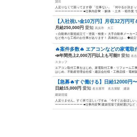
貸出
人足りなくて困ってます😅 「仕事ない」 「何やるか決まって
ーーーーーーーーー ■仕事内容🛠️ ・解体 ・土木 ・軽作業 
【入社祝い金10万円】月収32万円可
月給250,000円
愛知
高浜市
大工
＜自動車の製造組立て・塗装・検査＞ 大手自動車メーカー
など色々な工程のお仕事があります！ 具体的には… ◆組立
🔥案件多数🔥 エアコンなどの家電取
📣年間売上2,000万円以上も可能‼️
愛知
名古
スタッフ
エアコン取付工事をはじめ、家電取付工事・リフォーム工事
はじめ、不動産管理会社様・建設会社様・工務店様・電材販
【急募🔥すぐ働ける】日給12000円〜18
日給15,000円
愛知
名古屋市
名古屋駅
建築
建築現場
人足りません。すぐ来てほしいです🙏 「今すぐお金ほしい」
ーーーーーーーーー ■仕事内容🛠️ 建築現場で資材運びなど 