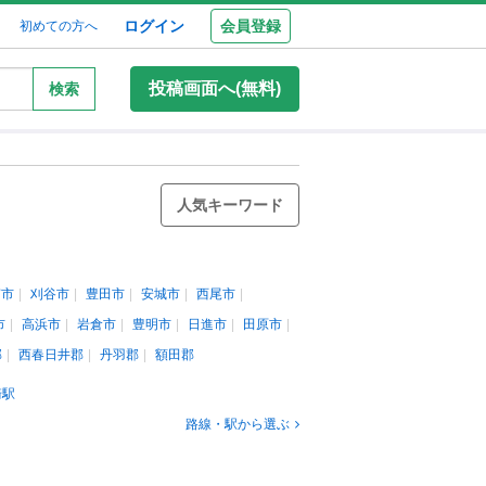
ログイン
会員登録
初めての方へ
投稿画面へ(無料)
検索
人気キーワード
南市
刈谷市
豊田市
安城市
西尾市
市
高浜市
岩倉市
豊明市
日進市
田原市
郡
西春日井郡
丹羽郡
額田郡
崎駅
路線・駅から選ぶ