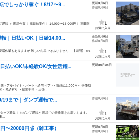
更新8月6日
しっかり稼ぐ！8/17〜9...
作成8月6日
1
転 ＋ 現場作業！ 高日給案件！ 14,000〜18,000円！ 期間限
お気に入り
更新8月6日
日払いOK｜日給14,00...
作成8月6日
現場作業もありますが 難しい内容ではありません！ 【期間】 8/1
1
お気に入り
更新08月06日
払いOK/未経験OK/女性活躍...
> アルバイト・パート <給与> [ア・パ]日給11,000円～ 研修期
)・昇給有り ・残業手当 ・出張...
作成8月6日
/19まで｜ダンプ運転で...
転スタッフ募集！ 4tダンプ運転と 現場での軽作業をお願いします。
1
..
お気に入り
更新8月6日
円〜20000円💰（雑工事）
作成8月6日