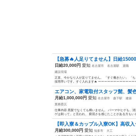
【急募🔥人足りてません】日給15000円
日給20,000円
愛知
名古屋市
名古屋駅
鳶職
建設現場
正直、今かなり人が足りてません。 「すぐ働きたい」 「ち
採用早いです。すぐ入れます🔥 ーーーーーーーーーーーーーーー
エアコン、家電取付スタッフ髭、髪色、
月給1,000,000円
愛知
名古屋市
森下駅
建築
業務委託
仕事内容 黒髪でなくても構いません。 パーマやヒゲも、清
ゲは剃って」と言われ、 窮屈さを感じたことがある方もいる
【即入寮＆カップル入寮OK】高収入☆
月給300,000円
愛知
知多市
大工