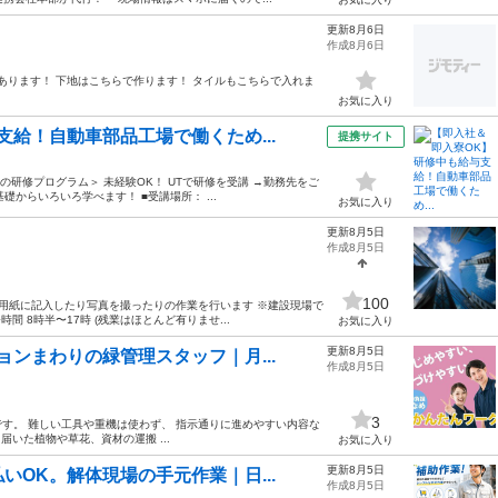
更新8月6日
作成8月6日
あります！ 下地はこちらで作ります！ タイルもこちらで入れま
お気に入り
給！自動車部品工場で働くため...
提携サイト
の研修プログラム＞ 未経験OK！ UTで研修を受講 →勤務先をご
礎からいろいろ学べます！ ■受講場所： ...
お気に入り
更新8月5日
作成8月5日
100
に用紙に記入したり写真を撮ったりの作業を行います ※建設現場で
 8時半〜17時 (残業はほとんど有りませ...
お気に入り
更新8月5日
ンまわりの緑管理スタッフ｜月...
作成8月5日
3
す。 難しい工具や重機は使わず、 指示通りに進めやすい内容な
届いた植物や草花、資材の運搬 ...
お気に入り
更新8月5日
OK。解体現場の手元作業｜日...
作成8月5日