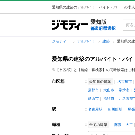
愛知県の建築のアルバイト・バイト・パートの求人
愛知版
都道府県選択
ジモティー
アルバイト
建築
愛知県の建
愛知県の建築のアルバイト・バイ
※【市区郡】と【路線・駅検索】の同時検索はご利
市区郡
：
愛知県の建築
名古屋市
蒲郡市
犬山市
常滑市
愛西市
清須市
北名古屋
駅
：
名古屋駅
新川町駅
尾張
職種
：
全ての建築
鳶職
大工