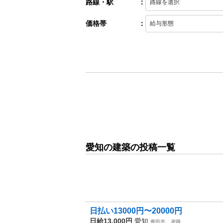
路線・駅
：
価格帯
：
愛知の建築の投稿一覧
日払い13000円〜20000円
日給13,000円
愛知
豊田市
鳶職