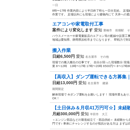
一日
8時〜17時 作業内容により半日終了時も一日分支給。 足
作業です。 足場以外にも現場により建物内にて 天井への遮熱
エアコンや家電取付工事
案件により変化します
愛知
豊橋市
前畑駅
そ
ハウスメーカーや家電量販店のエアコン等の配線や設置工事
地域は愛知県、静岡県浜松市までになります、 即戦力で対応も
搬入作業
日給6,500円
愛知
名古屋市
その他
現場での搬入搬出の仕事です、 自分が回った現場数分 現場が早
業 8〜12時 13時〜17時 17時〜20時 6500円〜 8〜17時8時
【高収入】ダンプ運転できる方募集｜
日給13,000円
愛知
名古屋市
建築
期間限定
解体現場で 4tダンプ運転をお願いします！ 現場作業もあります
OK！
【土日休み＆月収41万円可☆】未経験
月給300,000円
愛知
半田市
大工
＜エンジン部品などの製造組立て・部品供給＞ 未経験から
門です♪ 車体にチャレンジするのが抵抗がある方は まずは自