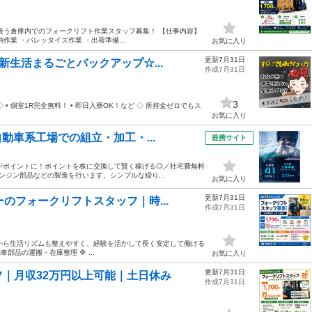
扱う倉庫内でのフォークリフト作業スタッフ募集！ 【仕事内容】
業 ・パレッタイズ作業 ・出荷準備...
お気に入り
更新7月31日
新生活まるごとバックアップ☆...
作成7月31日
3
• 個室1R完全無料！ • 即日入寮OK！など ◇ 所持金ゼロでもス
お気に入り
動車系工場での組立・加工・...
提携サイト
がポイントに！ポイントを株に交換して賢く稼げる◎／社宅費無料
エンジン部品などの製造を行います。シンプルな繰り...
お気に入り
更新7月31日
のフォークリフトスタッフ｜時...
作成7月31日
属だから生活リズムも整えやすく、経験を活かして長く安定して働ける
部品の運搬・在庫整理 🔷 ...
お気に入り
更新7月31日
｜月収32万円以上可能｜土日休み
作成7月31日