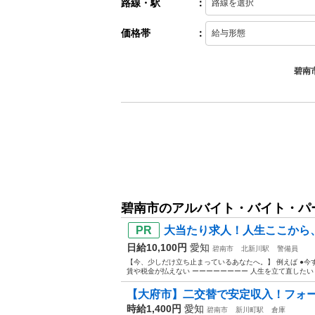
路線・駅
：
価格帯
：
碧南
碧南市のアルバイト・バイト・パ
大当たり求人！人生ここから、
日給10,100円
愛知
碧南市
北新川駅
警備員
【今、少しだけ立ち止まっているあなたへ。】 例えば ●今す
賃や税金が払えない ーーーーーーーー 人生を立て直したい 
【大府市】二交替で安定収入！フォ
時給1,400円
愛知
碧南市
新川町駅
倉庫