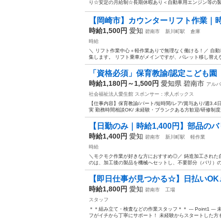
り☆安定の月給制☆長期休暇あり＜自動車用エンジン等の製造
【岡崎市】カウンターリフト作業｜時給
時給1,500円
愛知
碧南市
新川町駅
倉庫
時給
＼ リフト作業中心＋軽作業ありで無理なく働ける！／ 自動
集します。 リフト乗車がメインですが、パレット移し替えな
「資格必須」保育教諭/認定こども園
時給1,180円～1,500円
愛知県 碧南市
アルバ
社会福祉法人愛生館
スポンサー：求人ボックス
【仕事内容】保育教諭/パート/短時間/レア/賞与あり/週3.4
実 勤務時間相談OK/ 未経験・ブランクある方歓迎/研修制度が
【日勤のみ｜時給1,400円】部品の
時給1,400円
愛知
碧南市
新川町駅
軽作業
時給
＼モクモク作業が好きな方におすすめ◎／ 鋳造加工された
のは、加工後の製品を機械へセットし、不要部分（バリ）の除
【即日仕事が見つかる☆】日払いOK
時給1,800円
愛知
碧南市
工場
スタッフ
＊＊組み立て・検査などの作業スタッフ＊＊ --- Point1 
フがイチから丁寧にサポート！ 未経験からスタートした方も