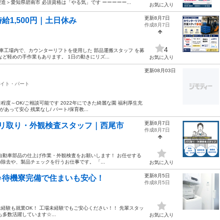
＞愛知県碧南市 必須資格は「やる気」です ーーーーー...
お気に入り
更新8月7日
1,500円｜土日休み
作成8月7日
4
車工場内で、カウンターリフトを使用した 部品運搬スタッフ を募
ど軽めの手作業もあります。 1日の動きにリズ...
お気に入り
更新08月03日
イト・パート
日程度～OK/ご相談可能です 2022年にできた綺麗な園 福利厚生充
あって安心 残業なし/ パート/保育教...
更新8月7日
バリ取り・外観検査スタッフ｜西尾市
作成8月7日
自動車部品の仕上げ作業・外観検査をお願いします！ お任せする
去や、製品チェックを行うお仕事です。 「...
お気に入り
更新8月5日
♪待機寮完備で住まいも安心！
作成8月5日
--- 未経験も就業OK！ 工場未経験でもご安心ください！！ 先輩スタッ
多数活躍しています☆...
お気に入り