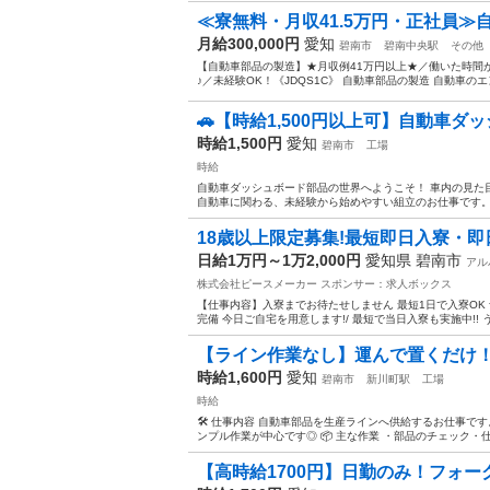
≪寮無料・月収41.5万円・正社員≫自
月給300,000円
愛知
碧南市
碧南中央駅
その他
【自動車部品の製造】★月収例41万円以上★／働いた時間
♪／未経験OK！《JDQS1C》 自動車部品の製造 自動車の
🚗【時給1,500円以上可】自動車ダ
時給1,500円
愛知
碧南市
工場
時給
自動車ダッシュボード部品の世界へようこそ！ 車内の見た
自動車に関わる、未経験から始めやすい組立のお仕事です。 仕
18歳以上限定募集!最短即日入寮・即日
日給1万円～1万2,000円
愛知県 碧南市
アル
株式会社ピースメーカー
スポンサー：求人ボックス
【仕事内容】入寮までお待たせしません 最短1日で入寮OK 
完備 今日ご自宅を用意します!/ 最短で当日入寮も実施中!! 
【ライン作業なし】運んで置くだけ！
時給1,600円
愛知
碧南市
新川町駅
工場
時給
🛠 仕事内容 自動車部品を生産ラインへ供給するお仕事で
ンプル作業が中心です◎ 📦 主な作業 ・部品のチェック・仕分
【高時給1700円】日勤のみ！フォー