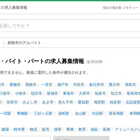
トの求人募集情報
地元の掲示板 ジモティー
ト
碧南市のアルバイト
ト・バイト・パートの求人募集情報
全3533件
用できません。最後に選択した条件が優先されます。
屋市
豊橋市
岡崎市
一宮市
瀬戸市
半田市
春日井市
豊川市
津島市
江南市
小牧市
稲沢市
新城市
東海市
大府市
知多市
知立市
尾張旭
市
弥富市
みよし市
あま市
長久手市
愛知郡
海部郡
知多郡
北設楽
一宮駅
豊橋駅
三好ヶ丘駅
栄町駅
金山駅
刈谷駅
尾張旭駅
東岡
建築
軽作業
物流
販売
接客
事務
教育
福祉
医療
アミューズメ