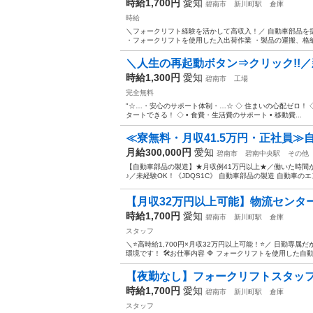
時給1,700円
愛知
碧南市
新川町駅
倉庫
時給
＼フォークリフト経験を活かして高収入！／ 自動車部品を
・フォークリフトを使用した入出荷作業 ・製品の運搬、格納作
＼人生の再起動ボタン⇒クリック!!／
時給1,300円
愛知
碧南市
工場
完全無料
"☆…・安心のサポート体制・…☆ ◇ 住まいの心配ゼロ！ ◇ 
タートできる！ ◇ • 食費・生活費のサポート • 移動費...
≪寮無料・月収41.5万円・正社員≫自
月給300,000円
愛知
碧南市
碧南中央駅
その他
【自動車部品の製造】★月収例41万円以上★／働いた時間
♪／未経験OK！《JDQS1C》 自動車部品の製造 自動車の
【月収32万円以上可能】物流センター
時給1,700円
愛知
碧南市
新川町駅
倉庫
スタッフ
＼⭐高時給1,700円×月収32万円以上可能！⭐／ 日勤専
環境です！ 🛠お仕事内容 🔷 フォークリフトを使用した自動車
【夜勤なし】フォークリフトスタッフ
時給1,700円
愛知
碧南市
新川町駅
倉庫
スタッフ