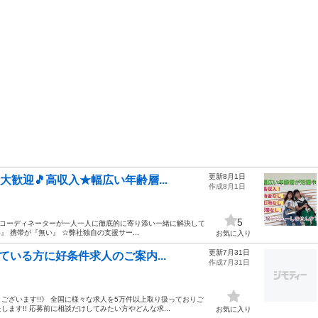
更新8月1日
大歓迎🎵高収入★幅広い年齢層...
作成8月1日
5
のコーディネーターが一人一人に徹底的に寄り添い一緒に解決して
 携帯が『無い』 ☆弊社独自の支援サー...
お気に入り
更新7月31日
ている方に好条件求人のご案内...
作成7月31日
ざいます!!》 全国に様々な求人を5万件以上取り扱っておりご
す!! 応募前に相談だけしてみたい方やどんな求...
お気に入り