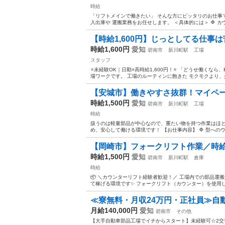
時給
「リフトメインで働きたい」 そんな方にピッタリのお仕事で
入出庫や 運搬業務をお任せします。 ＜具体的には＞ 🔷 カ
【時給1,600円】じっとしてる仕事
時給1,600円
愛知
碧南市
新川町駅
工場
スタッフ
⭐未経験OK｜日勤×高時給1,600円！⭐ 「どうせ働くな
場ワークです。 工場のルーティンに飽きた モクモクより、少
【安城市】働きやすさ抜群！マイペー
時給1,500円
愛知
碧南市
新川町駅
工場
時給
扱うのは軽量部品が中心なので、重たい物を持つ作業はほと
め、安心して働ける環境です！ 【お仕事内容】 🔷 型へのウレ
【岡崎市】フォークリフト作業／時給
時給1,500円
愛知
碧南市
新川町駅
倉庫
時給
📦 ＼カウンターリフト経験者歓迎！／ 工場内での部品運搬
て稼げる環境です✨ フォークリフト（カウンター）を使用し
≪寮無料・月収24万円・正社員≫自動
月給140,000円
愛知
碧南市
その他
【大手自動車部品工場でイチからスタート】未経験可☆2