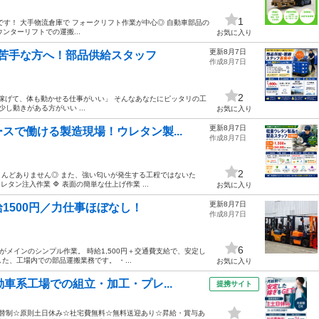
1
す！ 大手物流倉庫で フォークリフト作業が中心◎ 自動車部品の
ウンターリフトでの運搬...
お気に入り
更新8月7日
は苦手な方へ！部品供給スタッフ
作成8月7日
2
ら、稼げて、体も動かせる仕事がいい」 そんなあなたにピッタリの工
し動きがある方がいい ...
お気に入り
更新8月7日
スで働ける製造現場！ウレタン製...
作成8月7日
2
んどありません◎ また、強い匂いが発生する工程ではないた
タン注入作業 🔷 表面の簡単な仕上げ作業 ...
お気に入り
更新8月7日
1500円／力仕事ほぼなし！
作成8月7日
6
がメインのシンプル作業。 時給1,500円＋交通費支給で、安定し
た、工場内での部品運搬業務です。 ・...
お気に入り
車系工場での組立・加工・プレ...
提携サイト
交替制☆原則土日休み☆社宅費無料☆無料送迎あり☆昇給・賞与あ