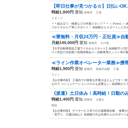
【即日仕事が見つかる☆】日払いOK
時給1,800円
愛知
碧南市
工場
スタッフ
＊＊組み立て・検査などの作業スタッフ＊＊ --- Point1 
フがイチから丁寧にサポート！ 未経験からスタートした方も
≪寮無料・月収24万円・正社員≫自動
月給140,000円
愛知
碧南市
その他
【大手自動車部品工場でイチからスタート】未経験可☆2
り☆安定の月給制☆長期休暇あり＜自動車用エンジン等の製造
≪ライン作業オペレーター業務≫携帯
時給1,900円
愛知
碧南市
碧南中央駅
工場
ライン
【お仕事内容】 工場内での簡単な作業がほとんどです！ 
なので コミュニケーションスキルも必要なし♪ 未経験からで
《派遣》土日休み！高時給！日勤のみ
時給1,400円
愛知
碧南市
介護士
時給
【お仕事内容】 デイサービス等での介護業務全般 ・食事介
・見守り、介護記録など 未経験の方は先輩からのサポートあ