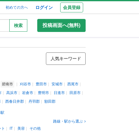
ログイン
会員登録
初めての方へ
投稿画面へ(無料)
検索
人気キーワード
碧南市
刈谷市
豊田市
安城市
西尾市
市
高浜市
岩倉市
豊明市
日進市
田原市
郡
西春日井郡
丹羽郡
額田郡
崎駅
路線・駅から選ぶ
ント
IT
美容
その他