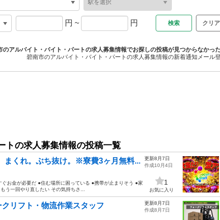
円
~
円
クリア
市のアルバイト・バイト・パートの求人募集情報でお探しの投稿が見つからなかっ
碧南市のアルバイト・バイト・パートの求人募集情報の新着通知メール
ートの求人募集情報の投稿一覧
更新8月7日
まくれ。ぶち抜け。※寮費3ヶ月無料...
作成10月4日
1
ぐお金が必要だ ●住む場所に困っている ●携帯が止まりそう ●家
もう一回やり直したい その気持ちさ...
お気に入り
更新8月7日
ークリフト・物流作業スタッフ
作成8月7日