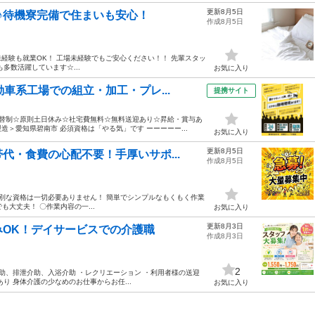
更新8月5日
♪待機寮完備で住まいも安心！
作成8月5日
--- 未経験も就業OK！ 工場未経験でもご安心ください！！ 先輩スタッ
多数活躍しています☆...
お気に入り
車系工場での組立・加工・プレ...
提携サイト
交替制☆原則土日休み☆社宅費無料☆無料送迎あり☆昇給・賞与あ
＞愛知県碧南市 必須資格は「やる気」です ーーーーー...
お気に入り
更新8月5日
代・食費の心配不要！手厚いサポ...
作成8月5日
特別な資格は一切必要ありません！ 簡単でシンプルなもくもく作業
も大丈夫！ 〇作業内容の一...
お気に入り
更新8月3日
OK！デイサービスでの介護職
作成8月3日
2
助、排泄介助、入浴介助 ・レクリエーション ・利用者様の送迎
り 身体介護の少なめのお仕事からお任...
お気に入り