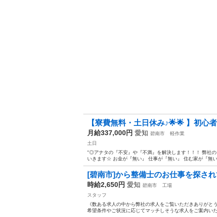
【寮費無料・土日休み♪🌟🌟 】初心者
月給337,000円
愛知
碧南市
軽作業
土日
"◎アナタの『不安』や『不満』を解決します！！！ 弊社
いきます☆ お金が『無い』 仕事が『無い』 住む家が『無い』
[碧南市]から整備士のお仕事を探され
時給2,650円
愛知
碧南市
工場
スタッフ
《数ある求人の中から弊社の求人をご覧いただきありがとうご
希望条件やご状況に応じてマッチしそうな求人をご案内いたしま