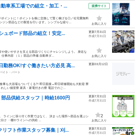
動車系工場での組立・加工・...
提携サイト
がポイントに！ポイントを株に交換して賢く稼げる◎／社宅費無料
エンジン部品などの製造を行います。シンプルな繰り...
お気に入り
更新7月31日
ッシュボード部品の組立！安定...
作成7月31日
目や使いやすさを支える部品づくりにチャレンジしよう。 身近な
事内容 （１）部品の準備 自動車ダ...
お気に入り
更新03月12日
勤務OK!すぐ働きたい方必見 高...
バイト・パート
食事も大浴場もついてくる?! 即日面接→即日研修開始も大歓迎 寮
うれしい個室寮 家具・家電付きの寮 電話でのご...
更新7月31日
部品供給スタッフ｜時給1600円
作成7月31日
2
す。 ラインに張り付く作業ではなく、 決まった場所へ部品を運ぶシ
け ・棚やラインへの供給 ...
お気に入り
更新7月31日
クリフト作業スタッフ募集｜刈...
作成7月31日