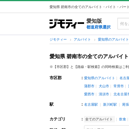
愛知県 碧南市の全てのアルバイト・バイト・パー
愛知版
都道府県選択
ジモティー
アルバイト
愛知県のアルバイ
愛知県 碧南市の全てのアルバイ
※【市区郡】と【路線・駅検索】の同時検索はご利
市区郡
：
愛知県のアルバイト
名古
蒲郡市
犬山市
常滑市
愛西市
清須市
北名古屋
駅
：
名古屋駅
新川町駅
尾張
カテゴリ
：
全てのアルバイト
飲食