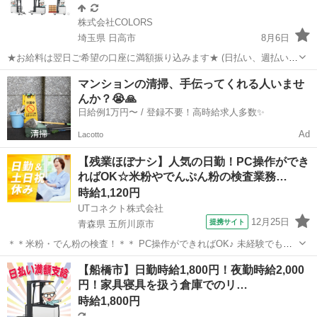
株式会社COLORS
埼玉県 日高市
8月6日
★お給料は翌日ご希望の口座に満額振り込みます★ (日払い、週払い、
月払い選択可能) カラーズで資格を活かしませんか？？ ◆お仕事内容
埼玉
日高市
倉庫
時給
マンションの清掃、手伝ってくれる人いませ
日用品、雑貨、食料品を扱う倉庫にて リーチフォークでのピッキン
んか？😭🙏
グ、入出荷作業...
日給例1万円〜 / 登録不要！高時給求人多数✨
Ad
Lacotto
【残業ほぼナシ】人気の日勤！PC操作ができ
ればOK☆米粉やでんぷん粉の検査業務…
時給1,120円
UTコネクト株式会社
12月25日
提携サイト
青森県 五所川原市
＊＊米粉・でん粉の検査！＊＊ PC操作ができればOK♪ 未経験でも安
心の丁寧な研修あり！ さまざまな食品の原材料となる、 米・でん粉加
青森
五所川原市
倉庫
【船橋市】日勤時給1,800円！夜勤時給2,000
工品を製造している会社でのお仕事です！ ＜具体的には…＞ ◆製品管
円！家具寝具を扱う倉庫でのリ…
理用・検査機器を使...
時給1,800円