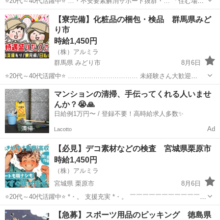
⭐20代～40代活躍中⭐ …・不安要素解消サポート抜群・… 「住む場所
がない…」 「全財産が尽きた…」 そんなお悩みをお持ちの方必見！
北海道
苫小牧市
倉庫
ピンチ
【寮完備】化粧品の梱包・検品 群馬県みど
宿泊支援いたします！ さらに、働いた分のお金は 即GE...
り市
時給1,450円
（株）アルミラ
群馬県 みどり市
8月6日
⭐20代～40代活躍中⭐ …………………………… 未経験さん大歓迎
…………………………… 今までの経験や学歴は一切不問！ どの作業も
群馬
みどり市
倉庫
スタッフ
マンションの清掃、手伝ってくれる人いませ
研修制度が充実していて マニュアルが完備されているので 未経験で...
んか？😭🙏
日給例1万円〜 / 登録不要！高時給求人多数✨
Ad
Lacotto
【必見】デコ素材などの検査 宮城県栗原市
時給1,450円
（株）アルミラ
宮城県 栗原市
8月6日
⭐20代～40代活躍中⭐ *・。 支援充実 *・。 ￣￣￣￣￣￣￣￣￣￣￣￣
お金ない人には生活支援金、 携帯ない人にはレンタル、 住む場所がな
宮城
栗原市
倉庫
ネカフェ
【急募】スポーツ用品のピッキング 徳島県
い方には 即日入寮可能案件をご紹介♪ もし、できない場合は ...