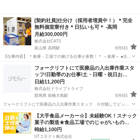
[契約社員]仕分け（採用者増員中！）＊完全
無料個室寮付き＊日払いも可＊ -高岡
月給300,000円
株式会社CATS
富山県 高岡駅
8月6日
【仕事内容】 ＊倉庫・工場での稼げる仕事が多数！＊ ～倉庫～ ●仕分
け ●ピッキング ●梱包 ●検品 など ～工場～ ●マシンOP ●加工 ●組
富山
高岡市
高岡駅
倉庫
個室
フォークリフトにて医療品の入出庫作業スタ
立 など ＼未経験でもできる簡単な作業になって...
ッフ!日勤帯のお仕事!土・日曜・祝日お…
日給11,200円
株式会社ドライブトライブ
群馬県 前橋大島駅
8月6日
フォークリフトにて医療品の入出庫作業スタッフ ※付随してピッキ
ングや陳列作業あります 商品 ：医療品・医薬品 働く場所：倉庫内
群馬
前橋市
前橋大島駅
倉庫
スタッフ
【大手食品メーカー☆】未経験OK！スナック
作業比率：フォークリフト(5割)/作業(5割) 年齢層 ：20〜49くらいま
菓子の製造★食品工場でのじゃがいもの…
での方が活...
時給1,100円
UTコネクト株式会社