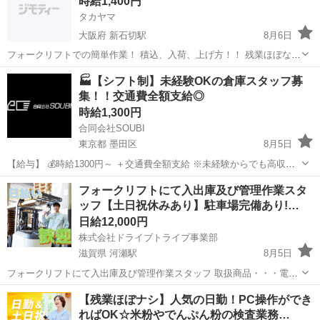
時給1,400円
タカヤマ
大阪府 新石切駅
8月6日
フォークリフトでの簡単作業！ 積込、入荷、上げ方！！ 残業ほぼな
し、月曜日～金曜日 土日祝休み！ 土曜日出たい方は是非！！ 簡単作
大阪
東大阪市
新石切駅
倉庫
フォークリフト
🏭【シフト制】未経験OKの倉庫スタッフ募
業、融通はめっちゃききます！
集！！交通費全額支給◎
時給1,300円
合同会社SOUBI
東京都 墨田区
8月5日
【給与】 💰時給1300円～ ＋交通費全額支給 ※未経験からでも高収入
スタート！！！ ⸻ 【勤務地】 📍辰巳倉庫内（詳細は面接時にご案
東京
墨田区
倉庫
スタッフ
フォークリフトにて入出庫及び管理作業スタ
内） 最寄駅：辰巳駅 ⸻ 【仕事内容】 【倉庫...
ッフ【土日祝休みあり】駐車場完備あり!…
日給12,000円
株式会社ドライブトライブ事業部
滋賀県 河瀬駅
8月5日
フォークリフトにて入出庫及び管理作業スタッフ 取扱商品・・・電気
通信資材や安全標識などのプラスチック製品 作業場所・・・構内 勤務
滋賀
彦根市
河瀬駅
倉庫
スタッフ
【残業ほぼナシ】人気の日勤！PC操作ができ
時間・・・8:00～17:00 平均年齢・・・22～40くらいまでの方活躍中
ればOK☆米粉やでんぷん粉の検査業務…
◆すぐ...