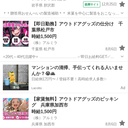
12月25日
提携サイト
岩手県 胆沢郡
＊＊贈答用おせんべいの製造補助＊＊ 米菓を中心に製造をおこなって
います！ 未経験歓迎！ 手順書もあるので安心して作業が進められます
岩手
胆沢郡
倉庫
【即日勤務】アウトドアグッズの仕分け 千
♪ 気さくなメンバーが多く働きやすい職場です！ ＜具体的には…＞ ◆
葉県松戸市
湿度や温度など設備調整...
時給1,500円
（株）アルミラ
千葉県 松戸市
8月6日
⭐20代～40代活躍中⭐ ………………………… ✅即日お給料GET✅
………………………… 日払い制度で 働いた分のお金は即GET可能⭕ 1
千葉
松戸市
倉庫
給料
マンションの清掃、手伝ってくれる人いませ
日でも 早くお金が欲しい方には 嬉しい制度ですよね！ ...
んか？😭🙏
日給例1万円〜 / 登録不要！高時給求人多数✨
Ad
Lacotto
【家賃無料】アウトドアグッズのピッキン
グ 兵庫県加西市
時給1,500円
（株）アルミラ
兵庫県 加西市
8月6日