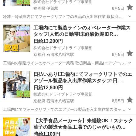
株式会社ドライブトライブ事業部
福岡県 伊賀駅
8月5日
冷凍・冷蔵庫内にてフォークリフトでの食品の入出庫作業 取扱商
品・・・冷蔵・冷凍食品 作業場所・・・冷凍・冷蔵庫内 勤務時
福岡
糟屋郡
伊賀駅
倉庫
フォークリフト
工場内にて製造ラインのオペレーター作業ス
間・・・22:00～7:00/22:00～10:00※2交代制 平均年齢・・・20～59く
タッフ!人気の日勤帯!未経験歓迎!DR…
らいま...
日給13,200円
株式会社ドライブトライブ事業部
京都府 石清水八幡宮駅
8月5日
工場内の製造ラインのオペレーター業務 取扱商品…商品(エアゾール)
作業場所…工場内 勤務時間…8:30～17:30 年齢層 …20～35の方が活
京都
京都市
石清水八幡宮駅
倉庫
スタッフ
日払いあり!工場内にてフォークリフトでのエ
躍中 ☆面接は即日対応OK！☆ ◇定年60まで(そのため59以...
アゾール製品を入出庫作業スタッフ!日…
日給12,800円
株式会社ドライブトライブ事業部
京都府 石清水八幡宮駅
8月5日
工場内にてフォークリフトでのエアゾール製品を入出庫作業スタッフ
取扱商品・・・エアゾール 作業比率・・・フォークリフト9割：手作
京都
京都市
石清水八幡宮駅
倉庫
スタッフ
【大手食品メーカー☆】未経験OK！スナック
業1割 作業場所・・・工場内 勤務時間・・・8:30～17:30 平均年
菓子の製造★食品工場でのじゃがいもの…
齢・・・20～...
時給1,100円