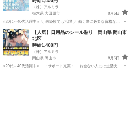
時給1,450円
（株）アルミラ
栃木県 大田原市
8月6日
⭐20代～40代活躍中⭐ ＼ 未経験でも活躍 ／ 働く際に必要な資格など
もないのですぐにスタートできる環境です！ プロのコーディネーター
栃木
大田原市
倉庫
スタッフ
【人気】日用品のシール貼り 岡山県 岡山市
がサポートします♪ お急ぎの方は『06-4963-0032』にお電話下さい...
北区
時給1,400円
（株）アルミラ
岡山県 岡山市
8月6日
⭐20代～40代活躍中⭐ …・サポート充実・… お金ない人には生活支援
金 携帯ない人にはレンタル 住む場所がない方には 即日入寮も相談可
岡山
岡山市
倉庫
スタッフ
能です！ もし、できない場合は 宿泊施設代をお渡しします！ ...