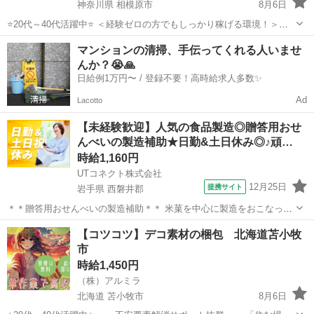
神奈川県 相模原市
8月6日
⭐20代～40代活躍中⭐ ＜経験ゼロの方でもしっかり稼げる環境！＞頑
張りを必ず評価してくれる職場なので努力次第で時給はどんどんUP！
神奈川
相模原市
倉庫
カンタン
マンションの清掃、手伝ってくれる人いませ
プロのコーディネーターがサポートします♪ お急ぎの方は『06-4963-
んか？😭🙏
00...
日給例1万円〜 / 登録不要！高時給求人多数✨
Ad
Lacotto
【未経験歓迎】人気の食品製造◎贈答用おせ
んべいの製造補助★日勤&土日休み◎♪頑…
時給1,160円
UTコネクト株式会社
12月25日
提携サイト
岩手県 西磐井郡
＊＊贈答用おせんべいの製造補助＊＊ 米菓を中心に製造をおこなって
います！ 未経験歓迎！ 手順書もあるので安心して作業が進められます
岩手
西磐井郡
倉庫
【コツコツ】デコ素材の梱包 北海道苫小牧
♪ 気さくなメンバーが多く働きやすい職場です！ ＜具体的には…＞ ◆
市
湿度や温度など設備調整...
時給1,450円
（株）アルミラ
北海道 苫小牧市
8月6日