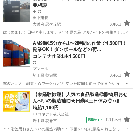
要相談
に集められた荷物の開梱作...
田中建装
大阪府 忍ケ丘駅
8月6日
はじめまして 田中と申します。人で不足の為 アルバイトの募集させて
頂きます。 ガッツリとは働きたく無いけど暇だしパチンコ行くくらい
大阪
寝屋川市
忍ケ丘駅
倉庫
シニア
AM9時15分から1〜2時間の作業で4,500円！
なら なんかしよーかなあー て方いてませんかあ？ 仕事内容は 倉
副業OK！ダンボールなどの荷…
庫内片付け 外壁工事の必要...
コンテナ作業1本4,500円
プレール
埼玉県 鶴瀬駅
8月6日
稼ぎたい方、副業・Wワークなどの 空いた時間を使って働きたい方に
も必見です！ 勤務日数などはご相談下さい！ ■お仕事内容 コンテナ内
埼玉
入間郡
鶴瀬駅
倉庫
コンテナ
【未経験歓迎】人気の食品製造◎贈答用おせ
に積まれた ダンボールなどの荷物を 3〜5名で降ろしていただきます。
んべいの製造補助★日勤&土日休み◎♪頑…
具体的には…...
時給1,160円
UTコネクト株式会社
12月25日
提携サイト
岩手県 花巻市
＊＊贈答用おせんべいの製造補助＊＊ 米菓を中心に製造をおこなって