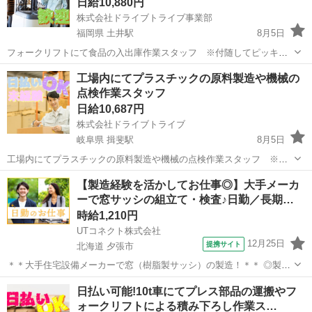
日給10,880円
株式会社ドライブトライブ事業部
福岡県 土井駅
8月5日
フォークリフトにて食品の入出庫作業スタッフ ※付随してピッキン
グ・積み込み・棚卸作業あります 商品 ：食品(お菓子類) 働く場
福岡
福岡市
土井駅
倉庫
スタッフ
工場内にてプラスチックの原料製造や機械の
所：倉庫内 年齢層 ：20～54歳くらいまでの方が活躍中 勤務時間：
点検作業スタッフ
9:00～18:30...
日給10,687円
株式会社ドライブトライブ
岐阜県 揖斐駅
8月5日
工場内にてプラスチックの原料製造や機械の点検作業スタッフ ※プ
ラスチックの成形品の検査業務もあります 商品 ：プラスチック製
岐阜
揖斐郡
揖斐駅
倉庫
スタッフ
【製造経験を活かしてお仕事◎】大手メーカ
品 働く場所：工場内 年齢層 ：18～55歳くらいまでの方が活躍中 勤
ーで窓サッシの組立て・検査♪日勤／長期…
務時間：①6:00～...
時給1,210円
UTコネクト株式会社
12月25日
提携サイト
北海道 夕張市
＊＊大手住宅設備メーカーで窓（樹脂製サッシ）の製造！＊＊ ◎製造
経験が活かせる！ 特別な工具スキルは不要です！ 製造職の経験がある
北海道
夕張市
倉庫
日払い可能!10t車にてプレス部品の運搬やフ
方は即戦力としてご活躍いただけます！ 20代～40代の幅広い世代の男
ォークリフトによる積み下ろし作業ス…
女スタッフ活躍中◎ ...