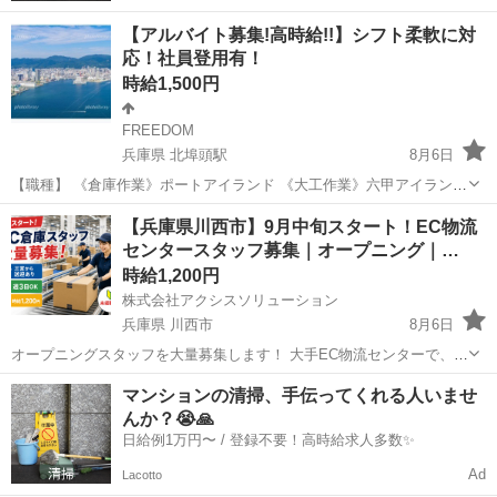
【アルバイト募集!高時給!!】シフト柔軟に対
応！社員登用有！
時給1,500円
FREEDOM
兵庫県 北埠頭駅
8月6日
【職種】 《倉庫作業》ポートアイランド 《大工作業》六甲アイランド
《フェリー作業》中央区新港町 ※各作業→外国の方、高校生不可。60
兵庫
神戸市
北埠頭駅
倉庫
【兵庫県川西市】9月中旬スタート！EC物流
歳まで。 【勤務時間】 〈大工・倉庫〉出勤日数上限→月10日/86hまで
センタースタッフ募集｜オープニング｜…
8:00~17...
時給1,200円
株式会社アクシスソリューション
兵庫県 川西市
8月6日
オープニングスタッフを大量募集します！ 大手EC物流センターで、飲
料商品の仕分け・検品などの軽作業です。 スタートメンバーなので、
兵庫
川西市
倉庫
スタッフ
マンションの清掃、手伝ってくれる人いませ
一緒に始める仲間がたくさんいます！ 【案件No.005】 ■勤務地 ...
んか？😭🙏
日給例1万円〜 / 登録不要！高時給求人多数✨
Ad
Lacotto