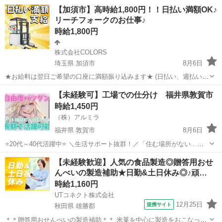
【加須市】高時給1,800円！！日払い満額OK♪
リーチフォークのお仕事♪
時給1,800円
株式会社COLORS
埼玉県 加須市
8月6日
★お給料は翌日ご希望の口座に満額振り込みます★ (日払い、週払い、
月払い選択可能) ◆お仕事内容 日用品を扱う倉庫にてリーチフォーク
埼玉
加須市
倉庫
時給
【未経験可】工場での仕分け 福井県敦賀市
でのピッキング、入出荷作業 ◇高時給＆残業でガッツリ稼げます！ ◇
時給1,450円
土日祝休...
（株）アルミラ
福井県 敦賀市
8月6日
⭐20代～40代活躍中⭐ ＼生活サポート抜群！／「住む場所がない…」
そんなお悩みをお持ちの方必見！宿泊支援いたします！ ☆…・プロの
福井
敦賀市
倉庫
スタッフ
【未経験歓迎】人気の食品製造◎贈答用おせ
コーディネーターがサポートします♪・…☆ お急ぎの方は『06-4963-
んべいの製造補助★日勤&土日休み◎♪頑…
0...
時給1,160円
UTコネクト株式会社
12月25日
提携サイト
秋田県 雄勝郡
＊＊贈答用おせんべいの製造補助＊＊ 米菓を中心に製造をおこなって