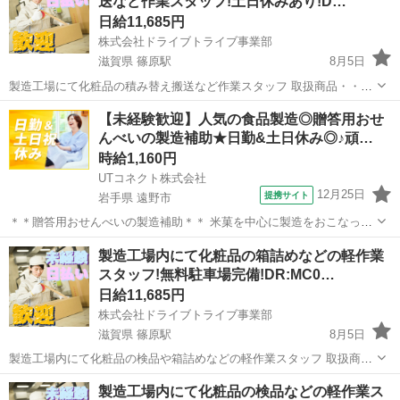
送など作業スタッフ!土日休みあり!D…
所・・・冷蔵・冷凍...
日給11,685円
株式会社ドライブトライブ事業部
滋賀県 篠原駅
8月5日
製造工場にて化粧品の積み替え搬送など作業スタッフ 取扱商品・・・
化粧品 作業場所・・・製造工場内 年齢層 ・・・20～55くらいまで
滋賀
野洲市
篠原駅
倉庫
製造工場
【未経験歓迎】人気の食品製造◎贈答用おせ
の方が活躍中 勤務時間・・・22:00～7:00 ◆すぐに面接出来る!履歴書
んべいの製造補助★日勤&土日休み◎♪頑…
持参!...
時給1,160円
UTコネクト株式会社
12月25日
提携サイト
岩手県 遠野市
＊＊贈答用おせんべいの製造補助＊＊ 米菓を中心に製造をおこなって
います！ 未経験歓迎！ 手順書もあるので安心して作業が進められます
岩手
遠野市
倉庫
製造工場内にて化粧品の箱詰めなどの軽作業
♪ 気さくなメンバーが多く働きやすい職場です！ ＜具体的には…＞ ◆
スタッフ!無料駐車場完備!DR:MC0…
湿度や温度など設備調整...
日給11,685円
株式会社ドライブトライブ事業部
滋賀県 篠原駅
8月5日
製造工場内にて化粧品の検品や箱詰めなどの軽作業スタッフ 取扱商
品・・・化粧品 作業場所・・・製造工場内 年齢層 ・・・20～55く
滋賀
野洲市
篠原駅
倉庫
製造工場
製造工場内にて化粧品の検品などの軽作業ス
らいまでの方が活躍中 勤務時間・・・22:00～7:00 ◆すぐに面接出来