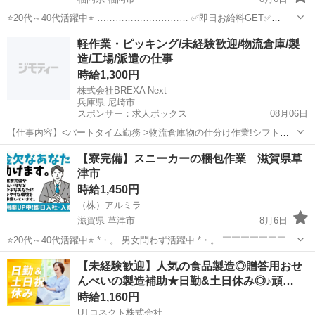
⭐20代～40代活躍中⭐ ………………………… ✅即日お給料GET✅
………………………… 日払い制度で 働いた分のお金は即GET可能⭕ 1
福岡
福岡市
倉庫
給料
軽作業・ピッキング/未経験歓迎/物流倉庫/製
日でも 早くお金が欲しい方には 嬉しい制度ですよね！ ...
造/工場/派遣の仕事
時給1,300円
株式会社BREXA Next
兵庫県 尼崎市
スポンサー：求人ボックス
08月06日
【仕事内容】<パートタイム勤務 >物流倉庫物の仕分け作業!シフト制
勤務時間など柔軟に対応できます 20～40代の男女活躍中!正社員登用
アルバイト・パート
【寮完備】スニーカーの梱包作業 滋賀県草
あり!残業少なめ!<兵庫県尼崎市> 物流倉庫物の仕分け作業 ・物流倉庫
津市
に集められた荷物の開梱作...
時給1,450円
（株）アルミラ
滋賀県 草津市
8月6日
⭐20代～40代活躍中⭐ *・。 男女問わず活躍中 *・。 ￣￣￣￣￣￣￣￣
￣￣￣￣￣￣￣ 超カンタン作業のみなので 経験や資格は必要ナシ！
滋賀
草津市
倉庫
給料
【未経験歓迎】人気の食品製造◎贈答用おせ
活躍中のスタッフさんも約80％が未経験からのスタート♪ 初めて...
んべいの製造補助★日勤&土日休み◎♪頑…
時給1,160円
UTコネクト株式会社