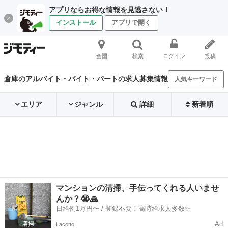
アプリならお得な情報を見逃さない！
インストール
アプリで開く
全国
検索
ログイン
投稿
倉庫のアルバイト・バイト・パートの求人募集情報
人気キーワード
エリア
ジャンル
詳細
新着順
マンションの清掃、手伝ってくれる人いませ
んか？😭🙏
日給例1万円〜 / 登録不要！高時給求人多数✨
Ad
Lacotto