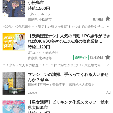
小松島市
時給1,500円
（株）アルミラ
徳島県 小松島市
8月6日
⭐20代～40代活躍中⭐ ＜安定した収入をGET！＞今までの経験や学歴
は一切不問！働きやすさ抜群の職場で一緒に働いてみませんか？？
徳島
小松島市
倉庫
スタッフ
【残業ほぼナシ】人気の日勤！PC操作ができ
☆…・プロのコーディネーターがサポートします♪・…☆ お急ぎの方
ればOK☆米粉やでんぷん粉の検査業務…
は『06-...
時給1,120円
UTコネクト株式会社
12月25日
提携サイト
青森県 北津軽郡
＊＊米粉・でん粉の検査！＊＊ PC操作ができればOK♪ 未経験でも安
心の丁寧な研修あり！ さまざまな食品の原材料となる、 米・でん粉加
青森
北津軽郡
倉庫
マンションの清掃、手伝ってくれる人いませ
工品を製造している会社でのお仕事です！ ＜具体的には…＞ ◆製品管
んか？😭🙏
理用・検査機器を使...
日給例1万円〜 / 登録不要！高時給求人多数✨
Ad
Lacotto
【男女活躍】ピッキング作業スタッフ 栃木
県大田原市