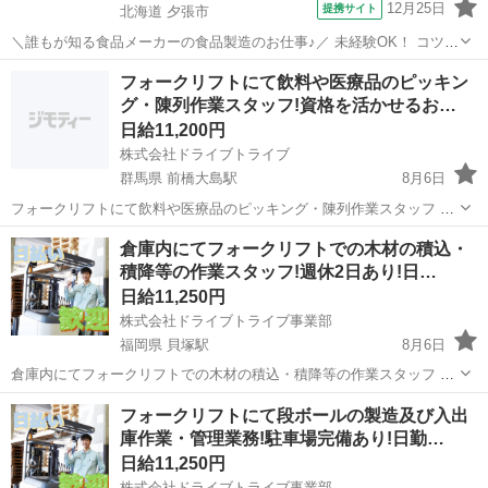
12月25日
提携サイト
北海道 夕張市
＼誰もが知る食品メーカーの食品製造のお仕事♪／ 未経験OK！ コツコ
ツ取り組む作業や 繰り返し作業が好きな方にもオススメ◎ ＜具体的に
北海道
夕張市
倉庫
フォークリフトにて飲料や医療品のピッキン
は…＞ ■摘取り作業 →スナック菓子を作るためのじゃが芋の芽を取る
グ・陳列作業スタッフ!資格を活かせるお…
■検品作業 ＜オ...
日給11,200円
株式会社ドライブトライブ
群馬県 前橋大島駅
8月6日
フォークリフトにて飲料や医療品のピッキング・陳列作業スタッフ 商
品 ：飲料・医療品・医薬品 働く場所：倉庫内 年齢層 ：20〜49
群馬
前橋市
前橋大島駅
倉庫
スタッフ
倉庫内にてフォークリフトでの木材の積込・
くらいまでの方が活躍中 勤務時間：7:00〜16:00 ※開始時間は時期に
積降等の作業スタッフ!週休2日あり!日…
より変動あ...
日給11,250円
株式会社ドライブトライブ事業部
福岡県 貝塚駅
8月6日
倉庫内にてフォークリフトでの木材の積込・積降等の作業スタッフ 取
扱商品・・・木材(板) 作業場所・・・倉庫内 勤務時間・・・8:30～
福岡
福岡市
貝塚駅
倉庫
スタッフ
フォークリフトにて段ボールの製造及び入出
17:30 平均年齢・・・20～45くらいまでの方活躍中 ◆すぐに面接出来
庫作業・管理業務!駐車場完備あり!日勤…
る!履...
日給11,250円
株式会社ドライブトライブ事業部