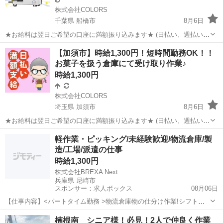
株式会社COLORS
千葉県 船橋市
8月6日
★お給料は翌日ご希望の口座に満額振り込みます★ (日払い、週払い、
月払い選択可能) ◆お仕事内容 家具や寝具(5～30㎏程度)を扱う倉庫に
千葉
船橋市
倉庫
時給
【加須市】時給1,300円！短時間勤務OK！！
て、リーチフォークでの ①ピッキング、入出荷作業 ②隣の棟にパレッ
お菓子を扱う倉庫にて受け取り作業♪
トを移...
時給1,300円
株式会社COLORS
埼玉県 加須市
8月6日
★お給料は翌日ご希望の口座に満額振り込みます★ (日払い、週払い、
月払い選択可能) ◆お仕事内容 お菓子の工場にて コンベアから流れて
埼玉
加須市
倉庫
時給
軽作業・ピッキング/未経験歓迎/物流倉庫/製
くる製品の受け取り作業 ◇高時給♪ ◇物が軽いので体への負担ありま
造/工場/派遣の仕事
せん...
時給1,300円
株式会社BREXA Next
兵庫県 尼崎市
スポンサー：求人ボックス
08月06日
【仕事内容】<パートタイム勤務 >物流倉庫物の仕分け作業!シフト制
勤務時間など柔軟に対応できます 20～40代の男女活躍中!正社員登用
アルバイト・パート
楠根南 シニア様！必見！2人で仲良く作業
あり!残業少なめ!<兵庫県尼崎市> 物流倉庫物の仕分け作業 ・物流倉庫