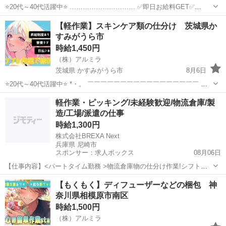
⭐20代～40代活躍中⭐ ………………………… ✅即日お給料GET✅
………………………… 日払い制度で 働いた分のお金は即GET可能⭕ 1
兵庫
加西市
倉庫
給料
【軽作業】スキンケア類の仕分け 茨城県か
日でも 早くお金が欲しい方には 嬉しい制度ですよね！ ...
すみがうら市
時給1,450円
（株）アルミラ
茨城県 かすみがうら市
8月6日
⭐20代～40代活躍中⭐ *・。 ￣￣￣￣￣￣￣￣￣￣￣￣￣￣￣￣￣ 経
験ゼロの方でも 変わらず高時給からのスタートで しっかり稼げる環境
茨城
かすみがうら市
倉庫
スタッフ
軽作業・ピッキング/未経験歓迎/物流倉庫/製
♪ 頑張りを必ず 評価してくれる職場なので 努力次第で時給はUP！...
造/工場/派遣の仕事
時給1,300円
株式会社BREXA Next
兵庫県 尼崎市
スポンサー：求人ボックス
08月06日
【仕事内容】<パートタイム勤務 >物流倉庫物の仕分け作業!シフト制
勤務時間など柔軟に対応できます 20～40代の男女活躍中!正社員登用
アルバイト・パート
【もくもく】ディフューザーなどの梱包 神
あり!残業少なめ!<兵庫県尼崎市> 物流倉庫物の仕分け作業 ・物流倉庫
奈川県相模原市南区
に集められた荷物の開梱作...
時給1,500円
（株）アルミラ