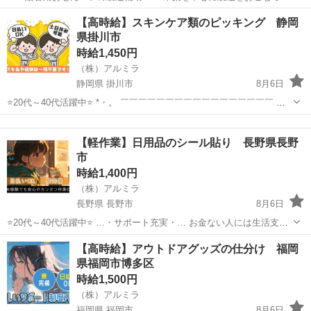
います！ 未経験歓迎！ 手順書もあるので安心して作業が進められます
秋田
雄勝郡
倉庫
【高時給】スキンケア類のピッキング 静岡
♪ 気さくなメンバーが多く働きやすい職場です！ ＜具体的には…＞ ◆
県掛川市
湿度や温度など設備調整...
時給1,450円
（株）アルミラ
静岡県 掛川市
8月6日
⭐20代～40代活躍中⭐ *・。 ￣￣￣￣￣￣￣￣￣￣￣￣￣￣￣￣￣ 経
験ゼロの方でも 変わらず高時給からのスタートで しっかり稼げる環境
静岡
掛川市
倉庫
スタッフ
♪ 頑張りを必ず 評価してくれる職場なので 努力次第で時給はUP！...
【軽作業】日用品のシール貼り 長野県長野
市
時給1,400円
（株）アルミラ
長野県 長野市
8月6日
⭐20代～40代活躍中⭐ …・サポート充実・… お金ない人には生活支援
金 携帯ない人にはレンタル 住む場所がない方には 即日入寮も相談可
長野
長野市
倉庫
スタッフ
【高時給】アウトドアグッズの仕分け 福岡
能です！ もし、できない場合は 宿泊施設代をお渡しします！ ...
県福岡市博多区
時給1,500円
（株）アルミラ
福岡県 福岡市
8月6日