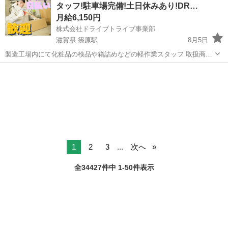
タッフ!駐車場完備!土日休みあり!DR…
る!履歴書...
月給6,150円
株式会社ドライブトライブ事業部
滋賀県 篠原駅
8月5日
製造工場内にて化粧品の検品や箱詰めなどの軽作業スタッフ 取扱商
品・・・化粧品 作業場所・・・製造工場内 年齢層 ・・・20～55く
滋賀
野洲市
篠原駅
倉庫
製造工場
らいまでの方が活躍中 勤務時間・・・17:00～22:00 ◆すぐに面接出来
る!履歴...
1
2
3
...
次へ
全34427件中 1-50件表示