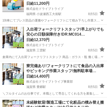
日給11,200円
株式会社ドライブトライブ
福岡県 小波瀬西工大前駅
8月5日
10t車にてプレス部品の運搬やフォークリフトにて積み下ろし作業スタ
ッフ 配送商品：車部品 配送件数：コースによる 年齢層 ：20歳〜49
福岡
京都郡
小波瀬西工大前駅
倉庫
スタッフ
入出荷フォークリフトスタッフ!早上がりでも
歳くらいまでの方活躍中 勤務時間：2交代制 8:00〜17:00、20:00〜
安心の日額保障付き!DR:MC014…
5...
日給12,370円
株式会社ドライブトライブ
滋賀県 三雲駅
8月5日
倉庫内にて入出荷フォークリフトスタッフ 商品：ガラス・瓶 働く場
所：倉庫内 年齢層 ：20〜55歳くらいまでの方が活躍中 勤務時間：
滋賀
湖南市
三雲駅
倉庫
スタッフ
寮完備あり!フォークリフトにて食品の入出庫
8:00〜16:30 【即面接出来ます】 ୨୧┈┈┈┈┈┈┈┈┈お仕事の3つ...
やピッキング作業スタッフ!無料駐車場…
日給14,400円
株式会社ドライブトライブ事業部
滋賀県 豊郷駅
8月5日
＼フルタイムのお仕事です。本職として専念してくれる方を募集しま
す。／ フォークリフトにて食品の入出庫やピッキング作業スタッフ 取
滋賀
愛知郡
豊郷駅
倉庫
スタッフ
未経験歓迎!製造工場にて化粧品の積み替え搬
扱商品・・・食品 作業比率・・・フォークリフト5割：作業5 作業場