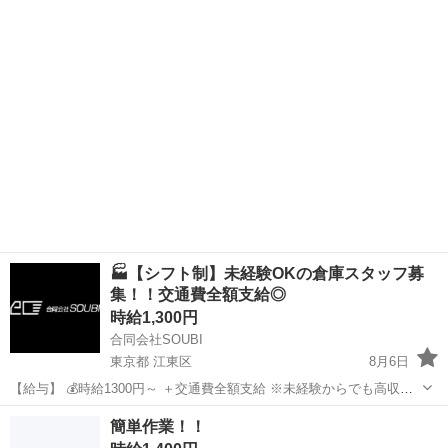
います！ 未経験歓迎！ 手順書もあるので安心して作業が進められます
岩手
花巻市
倉庫
♪ 気さくなメンバーが多く働きやすい職場です！ ＜具体的には…＞ ◆
湿度や温度など設備調整...
🏭【シフト制】未経験OKの倉庫スタッフ募
集！！交通費全額支給◎
時給1,300円
合同会社SOUBI
東京都 江東区
8月6日
【給与】 💰時給1300円～ ＋交通費全額支給 ※未経験からでも高収入
スタート！！！ ⸻ 【勤務地】 📍辰巳倉庫内（詳細は面接時にご案
東京
江東区
倉庫
スタッフ
簡単作業！！
内） 最寄駅：辰巳駅 ⸻ 【仕事内容】 【倉庫...