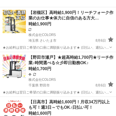
【岩槻区】高時給1,900円！リーチフォーク作
業のお仕事★体力に自信のある方大…
時給1,900円
株式会社COLORS
埼玉県 さいたま市
8月6日
★お給料は翌日ご希望の口座に満額振り込みます★ (日払い、週払い、
月払い選択可能) ◆お仕事内容 家電製品を扱う倉庫にて リーチフォー
埼玉
さいたま市
倉庫
給料
【野田市瀬戸】★超高時給1,700円★リーチ作
クでのピッキング、入出荷作業 ※重量は1～100キロ ◇高時給 ◇日...
業♪時間選べる☆彡即日勤務OK♪
時給1,700円
株式会社COLORS
千葉県 野田市
8月6日
★お給料は翌日ご希望の口座に満額振り込みます★ (日払い、週払い、
月払い選択可能) ◆お仕事内容 ペット用品を扱う倉庫にてリーチフォ
千葉
野田市
倉庫
時給
【日高市】高時給1,600円！月収34万円以上
ークでの入出庫作業 ◇高時給！ ◇残業多く稼げる♪ ◇新倉庫で綺麗♪
も可！週3日～でもOK♪日払い可！
...
時給1,600円