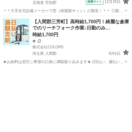
12月25日
提携サイト
北海道 空知郡
＊＊大手住宅設備メーカーで窓（樹脂製サッシ）の製造！＊＊ ◎製造
経験が活かせる！ 特別な工具スキルは不要です！ 製造職の経験がある
北海道
空知郡
倉庫
【入間郡三芳町】高時給1,700円！綺麗な倉庫
方は即戦力としてご活躍いただけます！ 20代～40代の幅広い世代の男
でのリーチフォーク作業♪日勤のみ…
女スタッフ活躍中◎ ...
時給1,700円
株式会社COLORS
埼玉県 入間郡
8月6日
★お給料は翌日ご希望の口座に満額振り込みます★ (日払い、週払い、
月払い選択可能) ◆お仕事内容 寝具を扱う倉庫にてリーチフォークで
埼玉
入間郡
倉庫
時給
の入出荷作業 ◇超高時給！ ◇綺麗な倉庫♪ ◇幅広い年代の方活躍中！
...