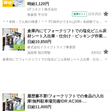
時給1,120円
UTコネクト株式会社
12月25日
提携サイト
青森県 平川市
＊＊米粉・でん粉の検査！＊＊ PC操作ができればOK♪ 未経験でも安
心の丁寧な研修あり！ さまざまな食品の原材料となる、 米・でん粉加
青森
平川市
倉庫
倉庫内にてフォークリフトでの塩化ビニル床
工品を製造している会社でのお仕事です！ ＜具体的には…＞ ◆製品管
材シート入出庫・仕分け・ピッキング作業…
理用・検査機器を使...
日給10,850円
株式会社ドライブトライブ事業部
滋賀県 朝日野駅
8月5日
倉庫内にてフォークリフトでの塩化ビニル床材シート入出庫・仕分
け・ピッキング作業スタッフ 取扱商品・・・病院や学校・介護施設等
滋賀
蒲生郡
朝日野駅
倉庫
スタッフ
で使用する塩化ビニル床材シート 作業場所・・・倉庫内 勤務時
間・・・9:00～17:45 平...
履歴書不要!フォークリフトでの食品の入出
庫!無料駐車場完備!DR:AC308-…
日給11,400円