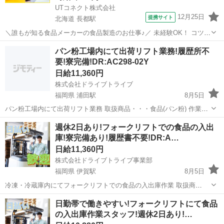
UTコネクト株式会社
12月25日
提携サイト
北海道 長都駅
＼誰もが知る食品メーカーの食品製造のお仕事♪／ 未経験OK！ コツコ
ツ取り組む作業や 繰り返し作業が好きな方にもオススメ◎ ＜具体的に
北海道
千歳市
長都駅
倉庫
パン粉工場内にて出荷リフト業務!履歴所不
は…＞ ■摘取り作業 →スナック菓子を作るためのじゃが芋の芽を取る
要!寮完備!DR:AC298-02Y
■検品作業 ＜オ...
日給11,360円
株式会社ドライブトライブ
福岡県 浦田駅
8月5日
パン粉工場内にて出荷リフト業務 取扱商品・・・食品(パン粉) 作業比
率・・・5：5(フォークリフト：作業) 作業場所・・・工場 勤務時
福岡
飯塚市
浦田駅
倉庫
リフト
週休2日あり!フォークリフトでの食品の入出
間・・・8:00～17:00 平均年齢・・・20～49までの方活躍中 ◆すぐ
庫!寮完備あり!履歴書不要!DR:A…
に...
日給11,360円
株式会社ドライブトライブ事業部
福岡県 伊賀駅
8月5日
冷凍・冷蔵庫内にてフォークリフトでの食品の入出庫作業 取扱商
品・・・冷蔵・冷凍食品 作業場所・・・冷凍・冷蔵庫内 勤務時
福岡
糟屋郡
伊賀駅
倉庫
フォークリフト
日勤帯で働きやすい!フォークリフトにて食品
間・・・10:00～22:00/13:00～22:00※2交代制 平均年齢・・・20～59
の入出庫作業スタッフ!週休2日あり!…
くらい...