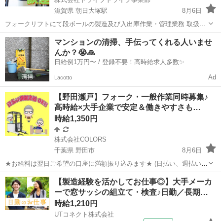
滋賀県 朝日大塚駅
8月6日
フォークリフトにて段ボールの製造及び入出庫作業・管理業務 取扱商
品・・・段ボール 作業場所・・・倉庫 勤務時間・・・8:00～17:00 平
滋賀
東近江市
朝日大塚駅
倉庫
フォークリフト
マンションの清掃、手伝ってくれる人いませ
均年齢・・・20～40くらいまでの方活躍中 ◆すぐに面接出来る!◆ ※
んか？😭🙏
定...
日給例1万円〜 / 登録不要！高時給求人多数✨
Ad
Lacotto
【野田瀬戸】フォーク・一般作業同時募集♪
高時給×大手企業で安定＆働きやすさも…
時給1,350円
株式会社COLORS
千葉県 野田市
8月6日
★お給料は翌日ご希望の口座に満額振り込みます★ (日払い、週払い、
月払い選択可能) ◆お仕事内容 日用品、雑貨、食料品を扱う倉庫にて
千葉
野田市
倉庫
時給
【製造経験を活かしてお仕事◎】大手メーカ
①リーチフォークでのピッキング、入出荷、検品梱包作業 ②ピッキン
ーで窓サッシの組立て・検査♪日勤／長期…
グ、検...
時給1,210円
UTコネクト株式会社