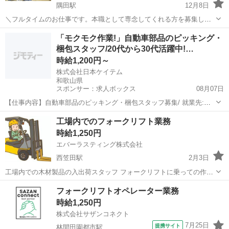
隅田駅
12月8日
＼フルタイムのお仕事です。本職として専念してくれる方を募集しま
す。／ 工場内にて化粧品のライン作業スタッフ 取扱商品・・・化粧品
和歌山
橋本市
隅田駅
倉庫
ライン
「モクモク作業!」自動車部品のピッキング・
残業有無・・・工場内 勤務時間・・・8:20～17:20 残業有無・・・あ
梱包スタッフ/20代から30代活躍中!…
り ...
時給1,200円～
株式会社日本ケイテム
和歌山県
スポンサー：求人ボックス
08月07日
【仕事内容】自動車部品のピッキング・梱包スタッフ募集/ 就業先:社
員食堂あり(給与天引きOK)・自動販売機あり・休憩室あり 自動車部品
アルバイト・パート
工場内でのフォークリフト業務
を扱う工場の物流工程で、入出庫に関わる作業を担当します。荷卸
時給1,250円
し・荷積みからピッキング、包装や梱包...
エバーラスティング株式会社
西笠田駅
2月3日
工場内での木材製品の入出荷スタッフ フォークリフトに乗っての作業
もあります。 外国籍の方も歓迎 交通費規定支給 試用期間有り
和歌山
伊都郡
西笠田駅
倉庫
フォークリフト
フォークリフトオペレーター業務
時給1,250円
株式会社サザンコネクト
7月25日
提携サイト
林間田園都市駅