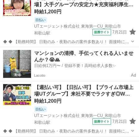
場】大手グループの安定力★充実福利厚生…
て働きたい方に最適...
時給1,200円
日払い
UTエージェント株式会社 東海第一CU_和歌山市
7月21日
提携サイト
和歌山駅
◆ ◆ 【勤務時間】 日勤のみ・夜勤のみの案件多数あり！ 面接時にご
相談ください◎ 【応募資格】 ◆未経験OK ◆資格・学歴不問 ◆倉庫内
和歌山
和歌山市
和歌山駅
倉庫
マンションの清掃、手伝ってくれる人いませ
作業の経験がある方歓迎 ◎若手～ミドル、中高年の男女活躍中！ 《履
んか？😭🙏
歴書不要☆...
日給例1万円〜 / 登録不要！高時給求人多数✨
Ad
Lacotto
【週払い可】【日払い可】【プライム市場上
場UTグループ】来社不要でラクすぎ◎W…
時給1,200円
日払い
UTエージェント株式会社 東海第一CU_和歌山市
7月21日
提携サイト
和歌山駅
◆ ◆ 【勤務時間】 日勤のみ・夜勤のみの案件多数あり！ 面接時にご
相談ください◎ 【応募資格】 ◆未経験OK ◆資格・学歴不問 ◆倉庫内