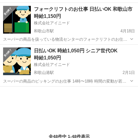
短期 交通費規定支給 日払いOK 規定有 自動車通勤OK 私服勤務OK 10
和歌山
紀の川市
名手駅
倉庫
短期
フォークリフトのお仕事 日払いOK 和歌山市
代から50代男女活躍中
時給1,150円
株式会社アイニード
和歌山市駅
4月18日
スーパーの商品を扱っている物流センターのフォークリフトのお仕事
です。 日払いOK 規定有り 日曜日はお休み 月曜日、金曜日、土曜日出
和歌山
和歌山市
和歌山市駅
倉庫
フォークリフト
日払いOK 時給1,050円 シニア世代OK
勤出来る方 週3日から相談OK 自動車通勤OK
時給1,050円
株式会社アイニード
和歌山港駅
2月1日
スーパーの商品のピッキングのお仕事 14時〜18時 時間の変動が若干
あります 日曜日休み 他の休みも相談OK 週4日などもOK 60代前半の
和歌山
和歌山市
和歌山港駅
倉庫
シニア
方も活躍中 車通勤もOK
全48件中 1-48件表示