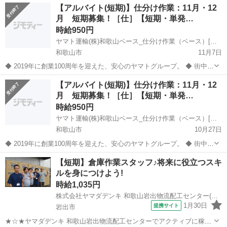
和歌山
伊都郡
西笠田駅
倉庫
スタッフ
【アルバイト(短期)】仕分け作業：11月・12
～55くらいまでの方活躍中 ◆すぐに面接出来る!履歴書持参!◆ ※定年
月 短期募集！［仕］【短期・単発…
6...
時給950円
ヤマト運輸(株)和歌山ベース_仕分け作業（ベース）[仕](広告No.Y00000234996)
和歌山市
11月7日
◆ 2019年に創業100周年を迎えた、安心のヤマトグループ。 ◆ 街中で
もよく見かける身近なクロネコヤマト。 荷物を無事にお届けするまで
和歌山
和歌山市
倉庫
【アルバイト(短期)】仕分け作業：11月・12
には、様々なお仕事があります。 ヤマトグループの一員として仕事し
月 短期募集！［仕］【短期・単発…
てみませんか？ ＜...
時給950円
ヤマト運輸(株)和歌山ベース_仕分け作業（ベース）[仕](広告No.Y00000237678)
和歌山市
10月27日
◆ 2019年に創業100周年を迎えた、安心のヤマトグループ。 ◆ 街中で
もよく見かける身近なクロネコヤマト。 荷物を無事にお届けするまで
和歌山
和歌山市
倉庫
【短期】倉庫作業スタッフ♪将来に役立つスキ
には、様々なお仕事があります。 ヤマトグループの一員として仕事し
ルを身につけよう!
てみませんか？ ＜...
時給1,035円
株式会社ヤマダデンキ 和歌山岩出物流配工センター(アルバイト/92.短期(倉庫系))W1718/A1042
1月30日
提携サイト
岩出市
★☆★ヤマダデンキ 和歌山岩出物流配工センターでアクティブに稼ぎ