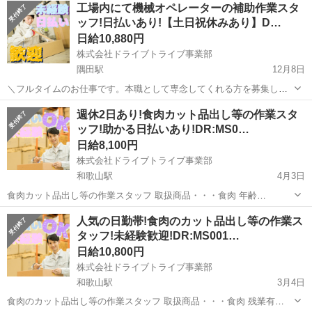
和歌山
和歌山市
和歌山駅
倉庫
工場内にて機械オペレーターの補助作業スタ
作業の経験がある方歓迎 ◎若手～ミドル、中高年の男女活躍中！ 《履
ッフ!日払いあり!【土日祝休みあり】D…
歴書不要☆...
日給10,880円
株式会社ドライブトライブ事業部
隅田駅
12月8日
＼フルタイムのお仕事です。本職として専念してくれる方を募集しま
す。／ 工場内にて機械オペレーターの補助作業スタッフ 取扱商
和歌山
橋本市
隅田駅
倉庫
スタッフ
週休2日あり!食肉カット品出し等の作業スタ
品・・・化粧品 作業場所・・・工場内 勤務時間・・・8:20～17:20 残
ッフ!助かる日払いあり!DR:MS0…
業有無・・・...
日給8,100円
株式会社ドライブトライブ事業部
和歌山駅
4月3日
食肉カット品出し等の作業スタッフ 取扱商品・・・食肉 年齢
層 ・・・20～54くらいまでの方が活躍中 勤務時間・・・5:00～
和歌山
和歌山市
和歌山駅
倉庫
スタッフ
人気の日勤帯!食肉のカット品出し等の作業ス
14:00/6:00～14:00/7:00～14:00 ※好きな開始時間選べます ◆すぐに...
タッフ!未経験歓迎!DR:MS001…
日給10,800円
株式会社ドライブトライブ事業部
和歌山駅
3月4日
食肉のカット品出し等の作業スタッフ 取扱商品・・・食肉 残業有