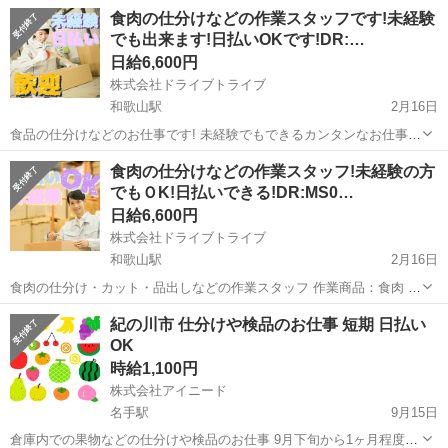
齢層 ：24〜55歳くらいまでの方が活躍中 ୨୧┈┈┈┈┈┈┈┈┈お仕
和歌山
和歌山市
和歌山駅
倉庫
スタッフ
食肉の仕分けなどの作業スタッフです!未経験
事の3つの魅力┈┈┈┈┈┈┈┈୨୧ ◎未経験でも簡単 未経験大歓迎！
でも出来ます!日払いOKです!DR:…
安心し...
日給6,600円
株式会社ドライブトライブ
和歌山駅
2月16日
食品の仕分けなどのお仕事です! 未経験でもできるカンタンなお仕事で
す☆ 13時までのお仕事で日勤帯で働こう！ お休みもシッカリ週2日確
和歌山
和歌山市
和歌山駅
倉庫
スタッフ
食肉の仕分けなどの作業スタッフ!未経験の方
保できます♪ どんどんご応募ください！ ୨୧┈┈┈┈┈┈┈┈┈お仕事
でもＯK!日払いできる!DR:MS0…
の3つの...
日給6,600円
株式会社ドライブトライブ
和歌山駅
2月16日
食肉の仕分け・カット・品出しなどの作業スタッフ 作業商品：食肉 年
齢層 ：24〜55歳くらいまでの方が活躍中 ୨୧┈┈┈┈┈┈┈┈┈お仕
和歌山
和歌山市
和歌山駅
倉庫
スタッフ
紀の川市 仕分けや検品のお仕事 短期 日払い
事の3つの魅力┈┈┈┈┈┈┈┈୨୧ ◎日払いできる 働いたその日に申
OK
請すれ...
時給1,100円
株式会社アイニード
名手駅
9月15日
倉庫内での果物などの仕分けや検品のお仕事 9月下旬から1ヶ月程度の