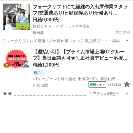
無・・・なし 年齢層 ・・・22～45くらいまでの方が活躍中 勤務時
和歌山
和歌山市
和歌山駅
倉庫
スタッフ
フォークリフトにて繊維の入出庫作業スタッ
間・・・5:30～14:30 ◆すぐに面接出来る!◆ ※定年60まで※ ୨୧...
フ!交通費あり!日額保障あり!研修あり…
日給9,000円
株式会社ドライブトライブ事業部
岩出駅
2月12日
フォークリフトにて繊維の入出庫作業スタッフ 取扱商品・・・繊維 作
業比率・・・フォークリフト5割：作業5割 作業場所・・・倉庫・工場
和歌山
岩出市
岩出駅
倉庫
スタッフ
【週払い可】【プライム市場上場UTグルー
勤務時間・・・8:00～15:00 平均年齢・・・20～50くらいまでの方活
プ】当日面談も可★＼正社員デビュー応援…
躍中...
時給1,200円
日払い
UTエージェント株式会社 東海第一CU_和歌山市
7月21日
提携サイト
和歌山駅
◆ ◆ ＿＿＿＿＿＿＿＿＿＿＿＿＿＿＿＿＿＿＿ .＊アナタの理想の働
き方を実現します*。 ￣￣￣￣￣￣￣￣￣￣￣￣￣￣￣￣￣￣￣ ★大
和歌山
和歌山市
和歌山駅
倉庫
手×安定収入★ プライム市場上場UTグループ！ フルタイムで腰を据え
て働きたい方に最適...