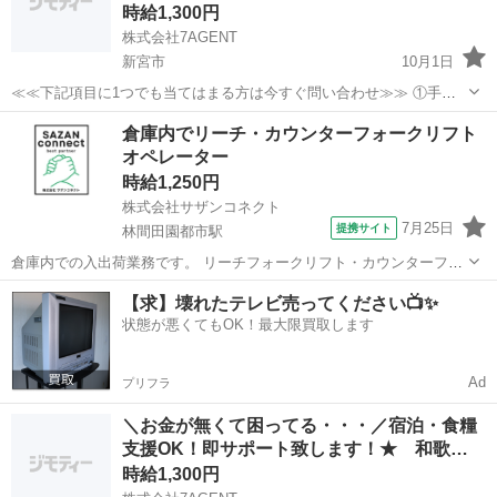
時給1,300円
株式会社7AGENT
新宮市
10月1日
≪≪下記項目に1つでも当てはまる方は今すぐ問い合わせ≫≫ ①手持
ちのお金がほとんど無い ②今日泊まる寝床が無い ③携帯が止まって
和歌山
新宮市
倉庫
生活支援
倉庫内でリーチ・カウンターフォークリフト
る、止まりそう ④今スグ働きたい ⑤いっぱい稼ぎたい 弊社のプロの
オペレーター
コーディネータ...
時給1,250円
株式会社サザンコネクト
7月25日
提携サイト
林間田園都市駅
倉庫内での入出荷業務です。 リーチフォークリフト・カウンターフォ
ークリフトの両方を使用し、 商品の入出庫や運搬、積み込み・積み下
和歌山
橋本市
林間田園都市駅
倉庫
【求】壊れたテレビ売ってください📺✨
ろし作業を行っていただきます。 【POINT】 出張面接・WEB面接対
状態が悪くてもOK！最大限買取します
応可能！ 土日祝休み！...
Ad
プリフラ
＼お金が無くて困ってる・・・／宿泊・食糧
支援OK！即サポート致します！★ 和歌…
時給1,300円