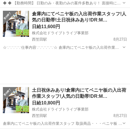
◆ ◆ 【勤務時間】 日勤のみ・夜勤のみの案件多数あり！ 面接時にご
相談ください◎ 【応募資格】 ◆未経験OK ◆資格・学歴不問 ◆倉庫内
和歌山
和歌山市
和歌山駅
倉庫
倉庫内にてベニヤ板の入出荷作業スタッフ!人
作業の経験がある方歓迎 ◎若手～ミドル、中高年の男女活躍中！ 《履
気の日勤帯!土日祝休みあり!DR:M…
歴書不要☆...
日給11,600円
株式会社ドライブトライブ事業部
西笠田駅
8月27日
☆∵∵∵∵∵仕事内容∵∵∵∵∵∵☆ 倉庫内にてベニヤ板の入出荷作業ス
タッフ 取扱商品・・・ベニヤ板 作業場所・・・倉庫内 勤務時
和歌山
伊都郡
西笠田駅
倉庫
スタッフ
間・・・8：30～17：30 平均年齢・・・20～55くらいまでの方活躍中
...
土日祝休みあり!倉庫内にてベニヤ板の入出荷
作業スタッフ!人気の日勤帯!DR:M…
日給10,800円
株式会社ドライブトライブ事業部
西笠田駅
8月27日
倉庫内にてベニヤ板の入出荷作業スタッフ 取扱商品・・・ベニヤ板 作
業場所・・・倉庫内 勤務時間・・・8：30～17：30 平均年齢・・・20