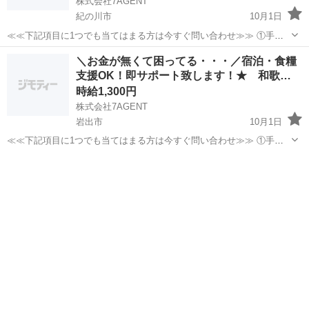
株式会社7AGENT
紀の川市
10月1日
≪≪下記項目に1つでも当てはまる方は今すぐ問い合わせ≫≫ ①手持
ちのお金がほとんど無い ②今日泊まる寝床が無い ③携帯が止まって
和歌山
紀の川市
倉庫
生活支援
＼お金が無くて困ってる・・・／宿泊・食糧
る、止まりそう ④今スグ働きたい ⑤いっぱい稼ぎたい 弊社のプロの
支援OK！即サポート致します！★ 和歌…
コーディネータ...
時給1,300円
株式会社7AGENT
岩出市
10月1日
≪≪下記項目に1つでも当てはまる方は今すぐ問い合わせ≫≫ ①手持
ちのお金がほとんど無い ②今日泊まる寝床が無い ③携帯が止まって
和歌山
岩出市
倉庫
生活支援
る、止まりそう ④今スグ働きたい ⑤いっぱい稼ぎたい 弊社のプロの
コーディネータ...