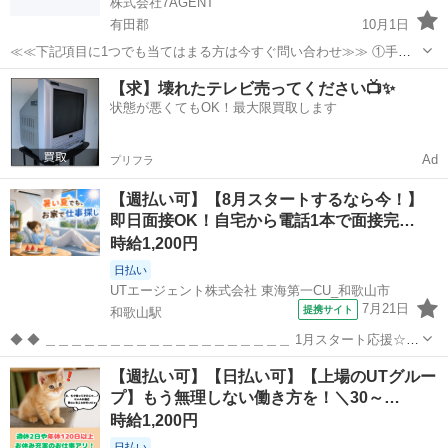
株式会社7AGENT
有田郡
10月1日
≪≪下記項目に1つでも当てはまる方は今すぐ問い合わせ≫≫ ①手持
ちのお金がほとんど無い ②今日泊まる寝床が無い ③携帯が止まって
和歌山
有田郡
倉庫
生活支援
【求】壊れたテレビ売ってください📺✨
る、止まりそう ④今スグ働きたい ⑤いっぱい稼ぎたい 弊社のプロの
状態が悪くてもOK！最大限買取します
コーディネータ...
Ad
プリフラ
【週払い可】【8月スタートするなら今！】
即日面接OK！自宅から電話1本で面接完…
時給1,200円
日払い
UTエージェント株式会社 東海第一CU_和歌山市
7月21日
提携サイト
和歌山駅
◆ ◆ ＿＿＿＿＿＿＿＿＿＿＿＿＿＿＿＿＿＿＿ 1月スタート応援☆未
来を変えるチャンス！ 未来を変えたい、そこの君！ その一歩を踏み出
和歌山
和歌山市
和歌山駅
倉庫
【週払い可】【日払い可】【上場のUTグルー
すなら、今がチャンス。 正社員デビューをUTが全力でサポート！ こ
プ】もう無理しない働き方を！＼30～…
の秋、自分の可能...
時給1,200円
日払い