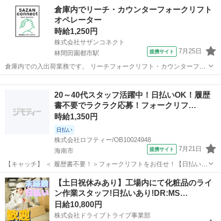
前払いあり】高時給1350～1687円！ 【コメント】 ＊未経験からお仕
和歌山
海南市
倉庫
倉庫内でリーチ・カウンターフォークリフト
事にチャレンジしたい方 ＊経験を活かしてさらにスキルアップしたい
オペレーター
方 ＊扶養内で...
時給1,250円
株式会社サザンコネクト
7月25日
提携サイト
林間田園都市駅
倉庫内での入出荷業務です。 リーチフォークリフト・カウンターフォ
ークリフトの両方を使用し、 商品の入出庫や運搬、積み込み・積み下
和歌山
橋本市
林間田園都市駅
倉庫
ろし作業を行っていただきます。 【POINT】 出張面接・WEB面接対
20～40代スタッフ活躍中！日払いOK！履歴
応可能！ 土日祝休み！...
書不要でラクラク応募！フォークリフ…
時給1,350円
日払い
株式会社ロフティー/OB10024948
7月21日
提携サイト
海南市
【キャッチ】 ＜ 履歴書不要！＞フォークリフトをお任せ！【日払い＆
前払いあり】高時給1350～1687円！ 【コメント】 ＊未経験からお仕
和歌山
海南市
倉庫
【土日祝休みあり】工場内にて化粧品のライ
事にチャレンジしたい方 ＊経験を活かしてさらにスキルアップしたい
ン作業スタッフ!日払いあり!DR:MS…
方 ＊扶養内で...
日給10,800円
株式会社ドライブトライブ事業部