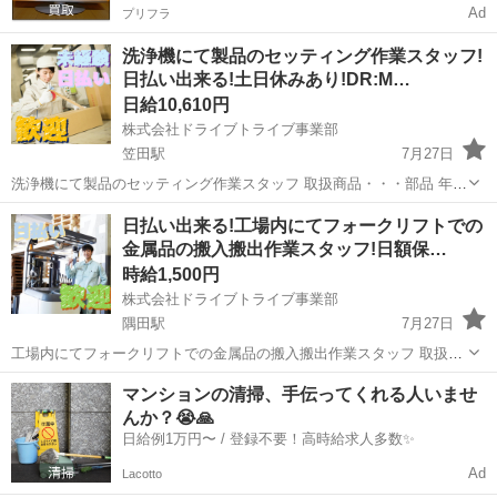
Ad
プリフラ
洗浄機にて製品のセッティング作業スタッフ!
日払い出来る!土日休みあり!DR:M…
日給10,610円
株式会社ドライブトライブ事業部
笠田駅
7月27日
洗浄機にて製品のセッティング作業スタッフ 取扱商品・・・部品 年齢
層 ・・・20～55くらいの方が活躍中 勤務時間・・・8:25～
和歌山
伊都郡
笠田駅
倉庫
スタッフ
日払い出来る!工場内にてフォークリフトでの
17:15/16:25～1:15/0:25～9:15※2か月毎の交代制 ◆すぐに面接出...
金属品の搬入搬出作業スタッフ!日額保…
時給1,500円
株式会社ドライブトライブ事業部
隅田駅
7月27日
工場内にてフォークリフトでの金属品の搬入搬出作業スタッフ 取扱商
品・・・金属品 作業比率・・・フォークリフト5割：作業5割 作業場
和歌山
橋本市
隅田駅
倉庫
スタッフ
マンションの清掃、手伝ってくれる人いませ
所・・・工場内 勤務時間・・・8:00～17:00 平均年齢・・・20～50く
んか？😭🙏
らいま...
日給例1万円〜 / 登録不要！高時給求人多数✨
Ad
Lacotto