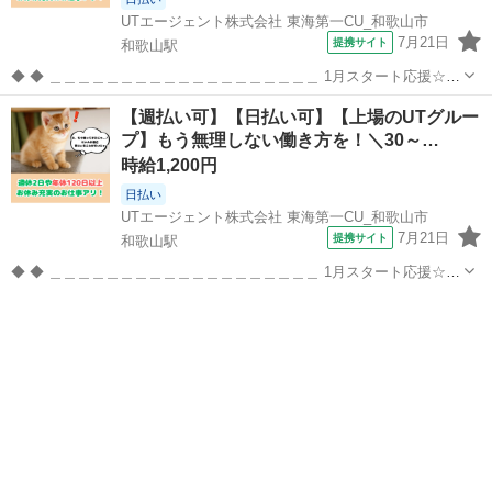
UTエージェント株式会社 東海第一CU_和歌山市
7月21日
提携サイト
和歌山駅
◆ ◆ ＿＿＿＿＿＿＿＿＿＿＿＿＿＿＿＿＿＿＿ 1月スタート応援☆未
来を変えるチャンス！ 未来を変えたい、そこの君！ その一歩を踏み出
和歌山
和歌山市
和歌山駅
倉庫
【週払い可】【日払い可】【上場のUTグルー
すなら、今がチャンス。 正社員デビューをUTが全力でサポート！ こ
プ】もう無理しない働き方を！＼30～…
の秋、自分の可能...
時給1,200円
日払い
UTエージェント株式会社 東海第一CU_和歌山市
7月21日
提携サイト
和歌山駅
◆ ◆ ＿＿＿＿＿＿＿＿＿＿＿＿＿＿＿＿＿＿＿ 1月スタート応援☆未
来を変えるチャンス！ 未来を変えたい、そこの君！ その一歩を踏み出
和歌山
和歌山市
和歌山駅
倉庫
すなら、今がチャンス。 正社員デビューをUTが全力でサポート！ こ
の秋、自分の可能...