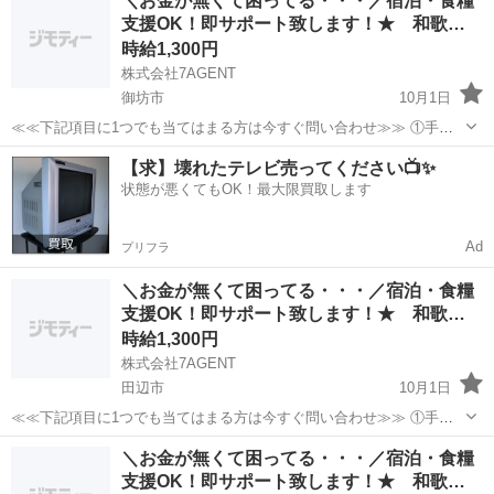
＼お金が無くて困ってる・・・／宿泊・食糧
る、止まりそう ④今スグ働きたい ⑤いっぱい稼ぎたい 弊社のプロの
支援OK！即サポート致します！★ 和歌…
コーディネータ...
時給1,300円
株式会社7AGENT
御坊市
10月1日
≪≪下記項目に1つでも当てはまる方は今すぐ問い合わせ≫≫ ①手持
ちのお金がほとんど無い ②今日泊まる寝床が無い ③携帯が止まって
和歌山
御坊市
倉庫
生活支援
【求】壊れたテレビ売ってください📺✨
る、止まりそう ④今スグ働きたい ⑤いっぱい稼ぎたい 弊社のプロの
状態が悪くてもOK！最大限買取します
コーディネータ...
Ad
プリフラ
＼お金が無くて困ってる・・・／宿泊・食糧
支援OK！即サポート致します！★ 和歌…
時給1,300円
株式会社7AGENT
田辺市
10月1日
≪≪下記項目に1つでも当てはまる方は今すぐ問い合わせ≫≫ ①手持
ちのお金がほとんど無い ②今日泊まる寝床が無い ③携帯が止まって
和歌山
田辺市
倉庫
生活支援
＼お金が無くて困ってる・・・／宿泊・食糧
る、止まりそう ④今スグ働きたい ⑤いっぱい稼ぎたい 弊社のプロの
支援OK！即サポート致します！★ 和歌…
コーディネータ...