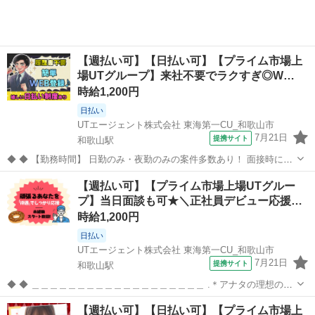
【週払い可】【日払い可】【プライム市場上
場UTグループ】来社不要でラクすぎ◎W…
時給1,200円
日払い
UTエージェント株式会社 東海第一CU_和歌山市
7月21日
提携サイト
和歌山駅
◆ ◆ 【勤務時間】 日勤のみ・夜勤のみの案件多数あり！ 面接時にご
相談ください◎ 【応募資格】 ◆未経験OK ◆資格・学歴不問 ◆倉庫内
和歌山
和歌山市
和歌山駅
倉庫
【週払い可】【プライム市場上場UTグルー
作業の経験がある方歓迎 ◎若手～ミドル、中高年の男女活躍中！ 《履
プ】当日面談も可★＼正社員デビュー応援…
歴書不要☆...
時給1,200円
日払い
UTエージェント株式会社 東海第一CU_和歌山市
7月21日
提携サイト
和歌山駅
◆ ◆ ＿＿＿＿＿＿＿＿＿＿＿＿＿＿＿＿＿＿＿ .＊アナタの理想の働
き方を実現します*。 ￣￣￣￣￣￣￣￣￣￣￣￣￣￣￣￣￣￣￣ ★大
和歌山
和歌山市
和歌山駅
倉庫
【週払い可】【日払い可】【プライム市場上
手×安定収入★ プライム市場上場UTグループ！ フルタイムで腰を据え