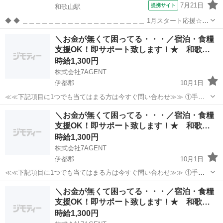
7月21日
提携サイト
和歌山駅
◆ ◆ ＿＿＿＿＿＿＿＿＿＿＿＿＿＿＿＿＿＿＿ 1月スタート応援☆未
来を変えるチャンス！ 未来を変えたい、そこの君！ その一歩を踏み出
和歌山
和歌山市
和歌山駅
倉庫
＼お金が無くて困ってる・・・／宿泊・食糧
すなら、今がチャンス。 正社員デビューをUTが全力でサポート！ こ
支援OK！即サポート致します！★ 和歌…
の秋、自分の可能...
時給1,300円
株式会社7AGENT
伊都郡
10月1日
≪≪下記項目に1つでも当てはまる方は今すぐ問い合わせ≫≫ ①手持
ちのお金がほとんど無い ②今日泊まる寝床が無い ③携帯が止まって
和歌山
伊都郡
倉庫
生活支援
＼お金が無くて困ってる・・・／宿泊・食糧
る、止まりそう ④今スグ働きたい ⑤いっぱい稼ぎたい 弊社のプロの
支援OK！即サポート致します！★ 和歌…
コーディネータ...
時給1,300円
株式会社7AGENT
伊都郡
10月1日
≪≪下記項目に1つでも当てはまる方は今すぐ問い合わせ≫≫ ①手持
ちのお金がほとんど無い ②今日泊まる寝床が無い ③携帯が止まって
和歌山
伊都郡
倉庫
生活支援
＼お金が無くて困ってる・・・／宿泊・食糧
る、止まりそう ④今スグ働きたい ⑤いっぱい稼ぎたい 弊社のプロの
支援OK！即サポート致します！★ 和歌…
コーディネータ...
時給1,300円