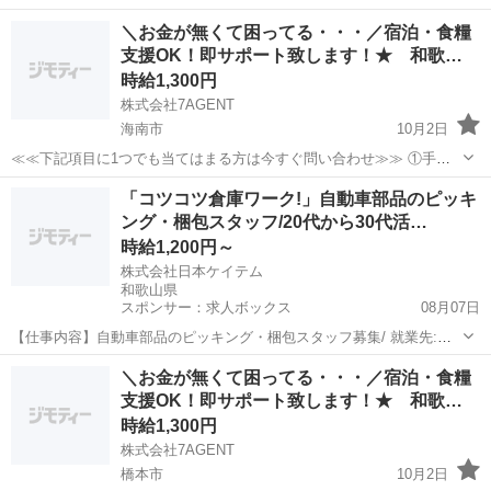
ちのお金がほとんど無い ②今日泊まる寝床が無い ③携帯が止まって
和歌山
和歌山市
倉庫
生活支援
＼お金が無くて困ってる・・・／宿泊・食糧
る、止まりそう ④今スグ働きたい ⑤いっぱい稼ぎたい 弊社のプロの
支援OK！即サポート致します！★ 和歌…
コーディネータ...
時給1,300円
株式会社7AGENT
海南市
10月2日
≪≪下記項目に1つでも当てはまる方は今すぐ問い合わせ≫≫ ①手持
ちのお金がほとんど無い ②今日泊まる寝床が無い ③携帯が止まって
和歌山
海南市
倉庫
生活支援
「コツコツ倉庫ワーク!」自動車部品のピッキ
る、止まりそう ④今スグ働きたい ⑤いっぱい稼ぎたい 弊社のプロの
ング・梱包スタッフ/20代から30代活…
コーディネータ...
時給1,200円～
株式会社日本ケイテム
和歌山県
スポンサー：求人ボックス
08月07日
【仕事内容】自動車部品のピッキング・梱包スタッフ募集/ 就業先:社
員食堂あり(給与天引きOK)・自動販売機あり・休憩室あり 自動車部品
アルバイト・パート
＼お金が無くて困ってる・・・／宿泊・食糧
を扱う工場の物流工程で、入出庫に関わる作業を担当します。荷卸
支援OK！即サポート致します！★ 和歌…
し・荷積みからピッキング、包装や梱包...
時給1,300円
株式会社7AGENT
橋本市
10月2日