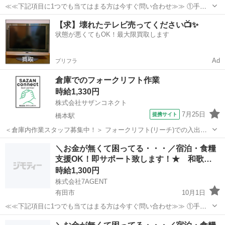
≪≪下記項目に1つでも当てはまる方は今すぐ問い合わせ≫≫ ①手持
ちのお金がほとんど無い ②今日泊まる寝床が無い ③携帯が止まって
和歌山
橋本市
倉庫
生活支援
【求】壊れたテレビ売ってください📺✨
る、止まりそう ④今スグ働きたい ⑤いっぱい稼ぎたい 弊社のプロの
状態が悪くてもOK！最大限買取します
コーディネータ...
Ad
プリフラ
倉庫でのフォークリフト作業
時給1,330円
株式会社サザンコネクト
7月25日
提携サイト
橋本駅
＜倉庫内作業スタッフ募集中！＞ フォークリフト(リーチ)での入出荷
作業のお仕事です。 具体的には… ・入荷した原料を倉庫に運搬する作
和歌山
橋本市
橋本駅
倉庫
＼お金が無くて困ってる・・・／宿泊・食糧
業 ・出荷する商品の運搬作業 になります。 フォークリフトの免許を
支援OK！即サポート致します！★ 和歌…
お持ちであればOK★ ...
時給1,300円
株式会社7AGENT
有田市
10月1日
≪≪下記項目に1つでも当てはまる方は今すぐ問い合わせ≫≫ ①手持
ちのお金がほとんど無い ②今日泊まる寝床が無い ③携帯が止まって
和歌山
有田市
倉庫
生活支援