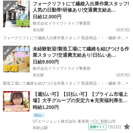
和歌山
伊都郡
笠田駅
倉庫
スタッフ
フォークリフトにて繊維入出庫作業スタッフ!
17:15/16:25～1:15/0:25～9:15※2か月毎の交代制 ◆すぐ...
人気の日勤帯!研修あり!交通費支給あ…
日給12,000円
株式会社ドライブトライブ事業部
岩出駅
10月3日
フォークリフトにて繊維入出庫作業スタッフ 取扱商品・・・繊維 作業
場所・・・製造工場 年齢層 ・・・20～55くらいまでの方が活躍中
和歌山
岩出市
岩出駅
倉庫
スタッフ
未経験歓迎!製造工場にて繊維を結びつける作
勤務時間・・・8:00～17:00 ◆すぐに面接出来る!履歴書持参!◆ ※定
業スタッフ!交通費支給あり!日払いあ…
年...
日給9,600円
株式会社ドライブトライブ事業部
岩出駅
10月3日
製造工場にて繊維を結びつける作業スタッフ 取扱商品・・・繊維 作業
場所・・・製造工場 年齢層 ・・・20～53くらいまでの方が活躍中
和歌山
岩出市
岩出駅
倉庫
製造工場
【週払い可】【日払い可】【プライム市場上
勤務時間・・・8:00～17:00 ◆すぐに面接出来る!履歴書持参!◆ ※定
場】大手グループの安定力★充実福利厚生…
年...
時給1,200円
日払い
UTエージェント株式会社 東海第一CU_和歌山市
7月21日
提携サイト
和歌山駅