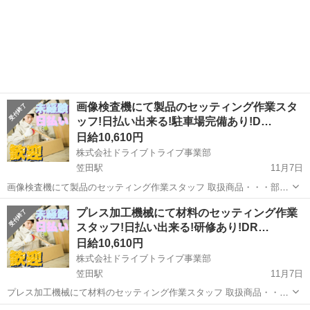
画像検査機にて製品のセッティング作業スタ
ッフ!日払い出来る!駐車場完備あり!D…
日給10,610円
株式会社ドライブトライブ事業部
笠田駅
11月7日
画像検査機にて製品のセッティング作業スタッフ 取扱商品・・・部品
年齢層 ・・・20～55くらいの方が活躍中 勤務時間・・・8:25～
和歌山
伊都郡
笠田駅
倉庫
スタッフ
プレス加工機械にて材料のセッティング作業
17:15/16:25～1:15/0:25～9:15※2か月毎の交代制 ◆すぐに面...
スタッフ!日払い出来る!研修あり!DR…
日給10,610円
株式会社ドライブトライブ事業部
笠田駅
11月7日
プレス加工機械にて材料のセッティング作業スタッフ 取扱商品・・・
部品 年齢層 ・・・20～55くらいの方が活躍中 勤務時間・・・8:25～