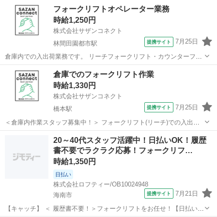
フォークリフトオペレーター業務
時給1,250円
株式会社サザンコネクト
7月25日
提携サイト
林間田園都市駅
倉庫内での入出荷業務です。 リーチフォークリフト・カウンターフォ
ークリフトの両方を使用し、 商品の入出庫や運搬、積み込み・積み下
和歌山
橋本市
林間田園都市駅
倉庫
倉庫でのフォークリフト作業
ろし作業を行っていただきます。 【POINT】 出張面接・WEB面接対
時給1,330円
応可能！ 土日祝休み！...
株式会社サザンコネクト
7月25日
提携サイト
橋本駅
＜倉庫内作業スタッフ募集中！＞ フォークリフト(リーチ)での入出荷
作業のお仕事です。 具体的には… ・入荷した原料を倉庫に運搬する作
和歌山
橋本市
橋本駅
倉庫
20～40代スタッフ活躍中！日払いOK！履歴
業 ・出荷する商品の運搬作業 になります。 フォークリフトの免許を
書不要でラクラク応募！フォークリフ…
お持ちであればOK★ ...
時給1,350円
日払い
株式会社ロフティー/OB10024948
7月21日
提携サイト
海南市
【キャッチ】 ＜ 履歴書不要！＞フォークリフトをお任せ！【日払い＆