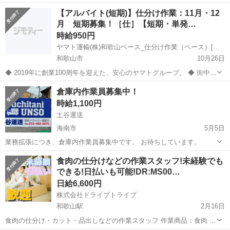
ませんか?★☆★ 快適な空間でお仕事できるよう、環境整備にも力を
和歌山
岩出市
倉庫
【アルバイト(短期)】仕分け作業：11月・12
入れています! 居心地の良さをご自身で実感してみてください♪ ◎はた
月 短期募集！［仕］【短期・単発…
らきやすいお店を追求◎ ...
時給950円
ヤマト運輸(株)和歌山ベース_仕分け作業（ベース）[仕](広告No.Y00000237679)
和歌山市
10月26日
◆ 2019年に創業100周年を迎えた、安心のヤマトグループ。 ◆ 街中で
もよく見かける身近なクロネコヤマト。 荷物を無事にお届けするまで
和歌山
和歌山市
倉庫
倉庫内作業員募集中！
には、様々なお仕事があります。 ヤマトグループの一員として仕事し
時給1,100円
てみませんか？ ＜...
土谷運送
海南市
5月5日
業務拡張につき、倉庫内作業員募集中です。 お待ちしています。
和歌山
海南市
倉庫
業務
食肉の仕分けなどの作業スタッフ!未経験でも
できる!日払いも可能!DR:MS00…
日給6,600円
株式会社ドライブトライブ
和歌山駅
2月16日
食肉の仕分け・カット・品出しなどの作業スタッフ 作業商品：食肉 年