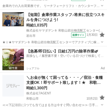
倉庫内での入出荷業務です。 リーチフォークリフト・カウンターフォ
ークリフトの両方を使用し、 商品の入出庫や運搬、積み込み・積み下
和歌山
橋本市
林間田園都市駅
倉庫
【短期】倉庫作業スタッフ♪将来に役立つスキ
ろし作業を行っていただきます。 【POINT】 出張面接・WEB面接対
ルを身につけよう!
応可能！ 土日祝休み！...
時給1,035円
株式会社ヤマダデンキ 和歌山岩出物流配工センター(アルバイト/92.短期(倉庫系))W1718/A1042
1月30日
提携サイト
岩出市
★☆★ヤマダデンキ 和歌山岩出物流配工センターでアクティブに稼ぎ
ませんか?★☆★ 快適な空間でお仕事できるよう、環境整備にも力を
和歌山
岩出市
倉庫
【急募/即日払い】日給1万円の除草作業🌿
入れています! 居心地の良さをご自身で実感してみてください♪ ◎はた
面接なし / 履歴書不要！空いている日づけで検索して即
らきやすいお店を追求◎ ...
日はたらける✨
Ad
シェアフル
＼お金が無くて困ってる・・・／宿泊・食糧
支援OK！即サポート致します！★ 和歌…
時給1,300円
株式会社7AGENT
和歌山市
10月2日
≪≪下記項目に1つでも当てはまる方は今すぐ問い合わせ≫≫ ①手持