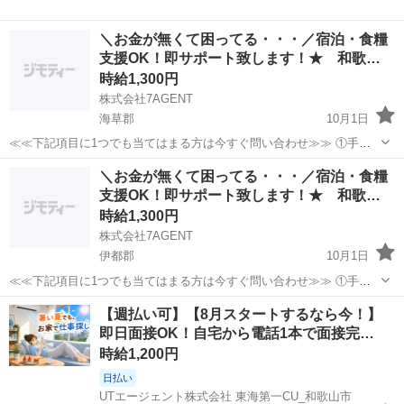
＼お金が無くて困ってる・・・／宿泊・食糧
支援OK！即サポート致します！★ 和歌…
時給1,300円
株式会社7AGENT
海草郡
10月1日
≪≪下記項目に1つでも当てはまる方は今すぐ問い合わせ≫≫ ①手持
ちのお金がほとんど無い ②今日泊まる寝床が無い ③携帯が止まって
和歌山
海草郡
倉庫
生活支援
＼お金が無くて困ってる・・・／宿泊・食糧
る、止まりそう ④今スグ働きたい ⑤いっぱい稼ぎたい 弊社のプロの
支援OK！即サポート致します！★ 和歌…
コーディネータ...
時給1,300円
株式会社7AGENT
伊都郡
10月1日
≪≪下記項目に1つでも当てはまる方は今すぐ問い合わせ≫≫ ①手持
ちのお金がほとんど無い ②今日泊まる寝床が無い ③携帯が止まって
和歌山
伊都郡
倉庫
生活支援
【週払い可】【8月スタートするなら今！】
る、止まりそう ④今スグ働きたい ⑤いっぱい稼ぎたい 弊社のプロの
即日面接OK！自宅から電話1本で面接完…
コーディネータ...
時給1,200円
日払い
UTエージェント株式会社 東海第一CU_和歌山市