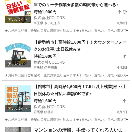
庫でのリーチ作業★多数の時間帯から選べる♪
時給1,900円
株式会社COLORS
アルバイト
埼玉県 さいたま市
8月8日
★お給料は翌日ご希望の口座に満額振り込みます★ (日払い、週払い、月払い選択可能) ◆お
埼玉
さいたま市
倉庫
時給
【伊勢崎市】高時給1,600円！！カウンターフォー
クのお仕事♪土日祝休み★
時給1,600円
株式会社COLORS
アルバイト
群馬県 伊勢崎市
6月2日
★お給料は翌日ご希望の口座に満額振り込みます★ (日払い、週払い、月払い選択可能) 
群馬
伊勢崎市
倉庫
時給
【館林市】高時給1,600円！7.5ｈ以上残業扱い♪土
日祝休み☆日払い満額OKです♪
時給1,600円
株式会社COLORS
アルバイト
群馬県 館林市
8月7日
★お給料は翌日ご希望の口座に満額振り込みます★ (日払い、週払い、月払い選択可能) 
群馬
館林市
倉庫
時給
マンションの清掃、手伝ってくれる人いま