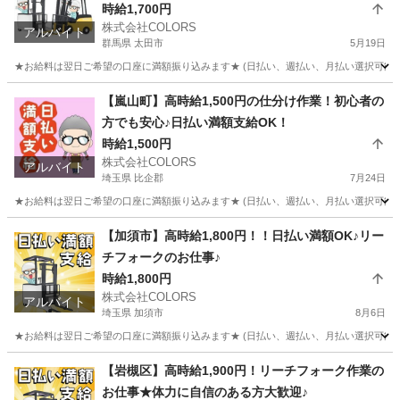
時給1,700円
株式会社COLORS
アルバイト
群馬県 太田市
5月19日
★お給料は翌日ご希望の口座に満額振り込みます★ (日払い、週払い、月払い選択可能) 
群馬
太田市
倉庫
時給
【嵐山町】高時給1,500円の仕分け作業！初心者の
方でも安心♪日払い満額支給OK！
時給1,500円
株式会社COLORS
アルバイト
埼玉県 比企郡
7月24日
★お給料は翌日ご希望の口座に満額振り込みます★ (日払い、週払い、月払い選択可能) 
埼玉
比企郡
倉庫
時給
【加須市】高時給1,800円！！日払い満額OK♪リー
チフォークのお仕事♪
時給1,800円
株式会社COLORS
アルバイト
埼玉県 加須市
8月6日
★お給料は翌日ご希望の口座に満額振り込みます★ (日払い、週払い、月払い選択可能) 
埼玉
加須市
倉庫
時給
【岩槻区】高時給1,900円！リーチフォーク作業の
お仕事★体力に自信のある方大歓迎♪