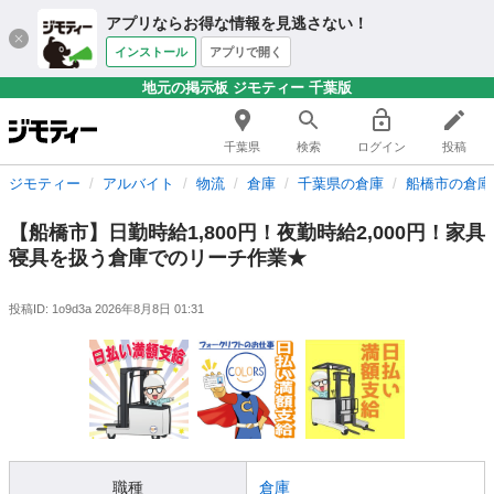
アプリならお得な情報を見逃さない！
インストール
アプリで開く
地元の掲示板 ジモティー 千葉版
千葉県
検索
ログイン
投稿
ジモティー
アルバイト
物流
倉庫
千葉県の倉庫
船橋市の倉庫
【船橋市】日勤時給1,800円！夜勤時給2,000円！家具
寝具を扱う倉庫でのリーチ作業★
投稿ID: 1o9d3a
2026年8月8日 01:31
職種
倉庫