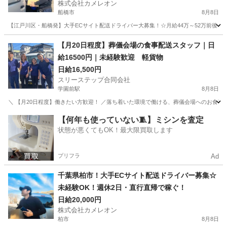
株式会社カメレオン
船橋市
8月8日
【江戸川区・船橋発】大手ECサイト配送ドライバー大募集！☆月給44万～52万前後＆
千葉
船橋市
ドライバー
積み込み
【月20日程度】葬儀会場の食事配送スタッフ｜日
給16500円｜未経験歓迎 軽貨物
日給16,500円
スリーステップ合同会社
学園前駅
8月8日
＼ 【月20日程度】働きたい方歓迎！ ／落ち着いた環境で働ける、葬儀会場へのお食事配
千葉
千葉市
学園前駅
ドライバー
スタッフ
【何年も使っていない🧵】ミシンを査定
状態が悪くてもOK！最大限買取します
プリフラ
Ad
千葉県柏市！大手ECサイト配送ドライバー募集☆
未経験OK！週休2日・直行直帰で稼ぐ！
日給20,000円
株式会社カメレオン
柏市
8月8日