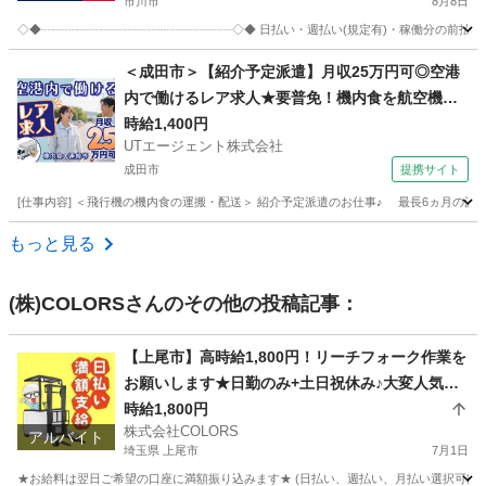
市川市
8月8日
◇◆┈┈┈┈┈┈┈┈┈┈┈┈┈┈┈┈◇◆ 日払い・週払い(規定有)・稼働分の前
千葉
市川市
配送
スタッフ
＜成田市＞【紹介予定派遣】月収25万円可◎空港
内で働けるレア求人★要普免！機内食を航空機へ
搬入するお仕事！【履歴書不要☆オンライン面接
時給1,400円
UTエージェント株式会社
OK】【入社キャンペーン実施中！】
成田市
提携サイト
[仕事内容] ＜飛行機の機内食の運搬・配送＞ 紹介予定派遣のお仕事♪ 最長6ヵ月の
千葉
成田市
ドライバー
もっと見る
(株)COLORS
さんのその他の投稿記事：
【上尾市】高時給1,800円！リーチフォーク作業を
お願いします★日勤のみ+土日祝休み♪大変人気の
現場です！
時給1,800円
株式会社COLORS
アルバイト
埼玉県 上尾市
7月1日
★お給料は翌日ご希望の口座に満額振り込みます★ (日払い、週払い、月払い選択可能) 