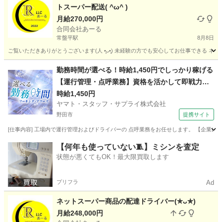
トスーパー配送( ^ω^ )
月給270,000円
合同会社あーる
常盤平駅
8月8日
ご覧いただきありがとうございます(⁠人⁠ ⁠•͈⁠ᴗ⁠•͈⁠) 未経験の方でも安心してお仕事で
千葉
松戸市
常盤平駅
配送
ネットスーパー
勤務時間が選べる！時給1,450円でしっかり稼げる
【運行管理・点呼業務】資格を活かして即戦力に
なれる
時給1,450円
ヤマト・スタッフ・サプライ株式会社
野田市
提携サイト
[仕事内容] 工場内で運行管理およびドライバーの 点呼業務をお任せします。 【企業につ
千葉
野田市
ドライバー
【何年も使っていない🧵】ミシンを査定
状態が悪くてもOK！最大限買取します
プリフラ
Ad
ネットスーパー商品の配達ドライバー(⁠✯⁠ᴗ⁠✯⁠)
月給248,000円