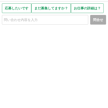
応募したいです
まだ募集してますか？
お仕事の詳細は？
問合せ
初めての方へ
利用規約
プライバシーポリシー
プライバシー・ステートメント
健全化に資する運用方針
お問い合わせ
運営会社
サイトマップ
ご利用ガイド
フリーワードで探す
PC版で表示
都道府県選択
特定商取引法の表示
利用者情報の外部送信について