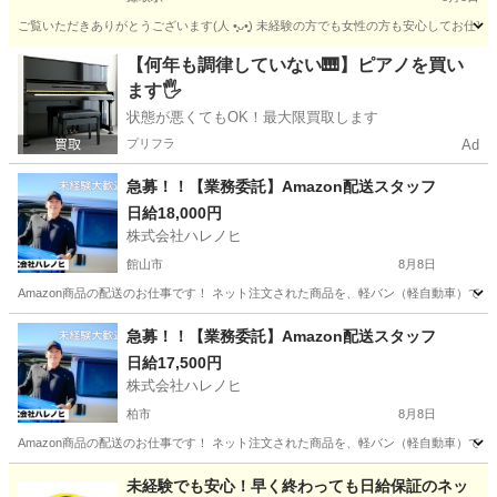
ご覧いただきありがとうございます(⁠人⁠ ⁠•͈⁠ᴗ⁠•͈⁠) 未経験の方でも女性の方も安心し
千葉
千葉市
鎌取駅
ドライバー
業務委託契約
【何年も調律していない🎹】ピアノを買い
ます🖐️
状態が悪くてもOK！最大限買取します
プリフラ
Ad
急募！！【業務委託】Amazon配送スタッフ
日給18,000円
株式会社ハレノヒ
館山市
8月8日
Amazon商品の配送のお仕事です！ ネット注文された商品を、軽バン（軽自動車）で
千葉
館山市
配送
スタッフ
急募！！【業務委託】Amazon配送スタッフ
日給17,500円
株式会社ハレノヒ
柏市
8月8日
Amazon商品の配送のお仕事です！ ネット注文された商品を、軽バン（軽自動車）で
千葉
柏市
配送
スタッフ
未経験でも安心！早く終わっても日給保証のネッ