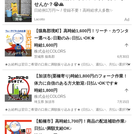
せんか？😭🙏
日給例1万円〜 / 登録不要！高時給求人多数✨
Lacotto
Ad
【猿島郡境町】高時給1,600円！リーチ・カウンタ
ー選べる♪日勤のみ♪日払いOK★
時給1,600円
株式会社COLORS
アルバイト
茨城県 猿島郡
6月30日
★お給料は翌日ご希望の口座に満額振り込みます★ (日払い、週払い、月払い選択可能) 
茨城
猿島郡
倉庫
時給
【加須市(栗橋寄り)時給1,800円のフォーク作業！
体力に自信のある方大歓迎♪日払いOKです★
時給1,800円
株式会社COLORS
アルバイト
埼玉県 加須市
7月15日
★お給料は翌日ご希望の口座に満額振り込みます★ (日払い、週払い、月払い選択可能) ◆
埼玉
加須市
倉庫
時給
【船橋市】高時給1,700円！商品の配送補助作業♪
日払い満額支給OK♪