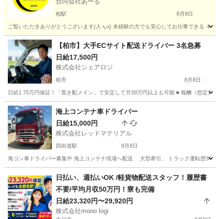
合同会社あーる
柏駅
8月8日
ご覧いただきありがとうございます(⁠人⁠ ⁠•͈⁠ᴗ⁠•͈⁠) 未経験の方でも安心してお仕事で
千葉
柏市
柏駅
ドライバー
業務委託契約
【柏市】大手ECサイト配送ドライバー 3名急募
日給17,500円
株式会社シェアロジ
柏市
8月8日
日給1.75万円保証！「置き配メイン」で安定して月39万円以上も可能 ■ 報酬（想定月収） 36
千葉
柏市
ドライバー
置き配
海上コンテナ車ドライバー
日給15,000円
株式会社レッドマテリアル
四街道駅
8月8日
海コン車ドライバー募集中 海上コンテナ現場へ配送 大型牽引、 トラック運転歴3年 
千葉
四街道市
四街道駅
ドライバー
ユニック
日払い、週払いOK /軽貨物配送スタッフ！履歴書
不要/平均月収50万円！寮も完備
日給23,320円〜29,920円
株式会社mono logi