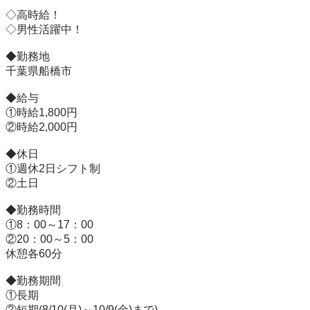
◇高時給！

◇男性活躍中！

◆勤務地

千葉県船橋市

◆給与

①時給1,800円

②時給2,000円

◆休日

①週休2日シフト制

②土日

◆勤務時間

①8：00～17：00

②20：00～5：00

休憩各60分

◆勤務期間

①長期

②短期(8/10(月)～10/9(金)まで)
