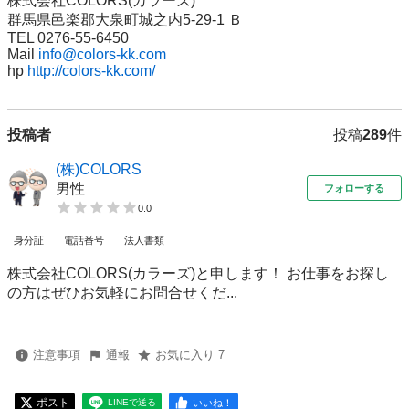
株式会社COLORS(カラーズ)

群馬県邑楽郡大泉町城之内5-29-1 Ｂ

TEL 0276-55-6450

Mail 
info@colors-kk.com
hp 
http://colors-kk.com/
投稿者
投稿
289
件
(株)COLORS
男性
フォローする
0.0
身分証
電話番号
法人書類
株式会社COLORS(カラーズ)と申します！ お仕事をお探し
の方はぜひお気軽にお問合せくだ...
注意事項
通報
お気に入り 7
ポスト
いいね！
LINEで送る