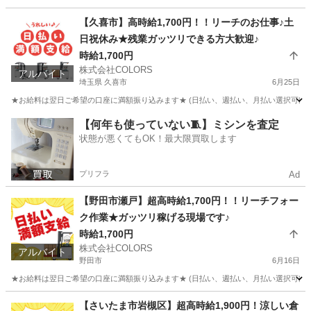
埼玉
上尾市
倉庫
時給
【久喜市】高時給1,700円！！リーチのお仕事♪土
日祝休み★残業ガッツリできる方大歓迎♪
時給1,700円
株式会社COLORS
アルバイト
埼玉県 久喜市
6月25日
★お給料は翌日ご希望の口座に満額振り込みます★ (日払い、週払い、月払い選択可能) 
埼玉
久喜市
倉庫
時給
【何年も使っていない🧵】ミシンを査定
状態が悪くてもOK！最大限買取します
プリフラ
Ad
【野田市瀬戸】超高時給1,700円！！リーチフォー
ク作業★ガッツリ稼げる現場です♪
時給1,700円
株式会社COLORS
アルバイト
野田市
6月16日
★お給料は翌日ご希望の口座に満額振り込みます★ (日払い、週払い、月払い選択可能) 
千葉
野田市
倉庫
時給
【さいたま市岩槻区】超高時給1,900円！涼しい倉