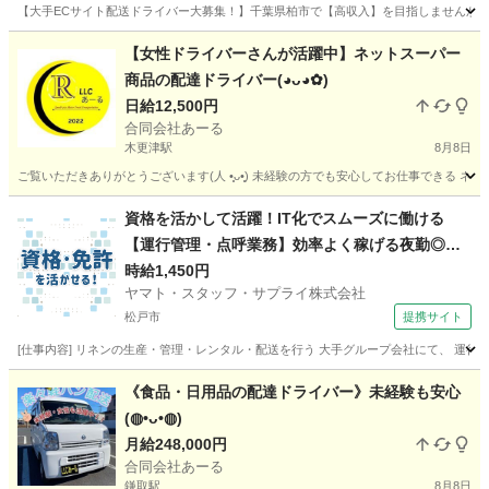
【大手ECサイト配送ドライバー大募集！】千葉県柏市で【高収入】を目指しませんか？
千葉
柏市
ドライバー
積み込み
【女性ドライバーさんが活躍中】ネットスーパー
商品の配達ドライバー(⁠◕⁠ᴗ⁠◕⁠✿⁠)
日給12,500円
合同会社あーる
木更津駅
8月8日
ご覧いただきありがとうございます(⁠人⁠ ⁠•͈⁠ᴗ⁠•͈⁠) 未経験の方でも安心してお仕事で
千葉
木更津市
木更津駅
ドライバー
業務委託契約
資格を活かして活躍！IT化でスムーズに働ける
【運行管理・点呼業務】効率よく稼げる夜勤◎空
調完備で快適
時給1,450円
ヤマト・スタッフ・サプライ株式会社
松戸市
提携サイト
[仕事内容] リネンの生産・管理・レンタル・配送を行う 大手グループ会社にて、 運行
千葉
松戸市
ドライバー
《食品・日用品の配達ドライバー》未経験も安心
(⁠◍⁠•⁠ᴗ⁠•⁠◍⁠)
月給248,000円
合同会社あーる
鎌取駅
8月8日