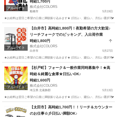
時給1,700円
株式会社COLORS
アルバイト
船橋市
5月19日
★お給料は翌日ご希望の口座に満額振り込みます★ (日払い、週払い、月払い選択可能) 
千葉
船橋市
倉庫
時給
【白井市】高時給1,800円！夜勤希望の方大歓迎♪
リーチフォークでのピッキング、入出荷作業
時給1,800円
株式会社COLORS
アルバイト
白井市
5月27日
★お給料は翌日ご希望の口座に満額振り込みます★ (日払い、週払い、月払い選択可能) 
千葉
白井市
倉庫
時給
【杉戸町】フォーク＆一般作業同時募集中！★高
時給＆綺麗な倉庫★日払いOK♪
時給1,600円
株式会社COLORS
アルバイト
埼玉県 北葛飾郡
5月13日
★お給料は翌日ご希望の口座に満額振り込みます★ (日払い、週払い、月払い選択可能) 
埼玉
北葛飾郡
倉庫
時給
【太田市】高時給1,700円！！リーチ＆カウンター
のお仕事☆彡日払い満額OK♪