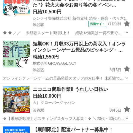
た *》花火大会やお祭り等の各イベン…
日給10,500円
シンテイ警備株式会社 新宿支社 渋谷・原宿・代々木(18)エリア/A3203200140
7月23日
提携サイト
渋谷駅
◆ ◆ ／／ 未経験スタート9割以上！ 経験や知識は一切不要で始
めやすい♪ シフトの強制もないですし 自分のペースで働くことも
東京
渋谷区
渋谷駅
警備員
短期OK！月収33万円以上の高収入！オンラ
できるので 続けやすい♪働きやすい♪ ＼＼ 『シフトが削られた…』
インクレーンゲーム景品のピッキング・…
『思うように稼...
時給1,550円
株式会社GROWAGENCY
渋谷区
8月5日
オンラインクレーンゲームの景品発送スタッフのお仕事！ 未経験でも
覚えやすいカンタン作業です ・リストを見ながら景品を探す ・商品に
東京
渋谷区
ゲームセンター
クレーンゲーム
ニコニコ簡単作業‼️ うれしい日払い
キズがないか確認 ・ぬいぐるみやお菓子を箱詰め ・梱包材を入れて発
日給10,000円
送準備 ・ラ...
カ）クローバージャパン
渋谷駅
8月5日
🍀【未経験歓迎】ポスティングスタッフ大募集！🍀 ＼20代・30代のレ
ギュラースタッフ募集中✨ ━━🔍 こんな方にピッタリ！ ・元気に歩く
東京
渋谷区
渋谷駅
軽作業
スタッフ
【期間限定】配達パートナー募集中！
のが好き ・外で体を動かす仕事がしたい ・自由シフトでプライベート