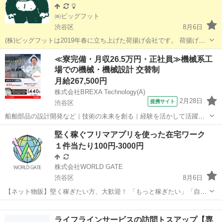
㈱ビッグフット
渋谷区
8月6日
(株)ビッグフットは2019年春に立ち上げた荷揚げ会社です。 荷揚げを
長く続けられる仕事にしたい。という想いで設立しました。 適切な人
東京
渋谷区
その他
人工
≪寮完備・月収26.5万円・正社員≫機械系工
工を請求して、現場に無理をさせないよう努めています。 「共にいい
場での機械・機械設計 交替制
会社を創...
月給267,500円
株式会社BREXA Technology(A)
2月28日
提携サイト
渋谷区
船舶部品の設計開発など｜技術の未来を創る｜経験を活かして活躍領
域を拡大／大手案件多数の成長フィールド 船舶部品の設計開発など 船
東京
渋谷区
その他
堅く稼ぐフリマアプリを使った在宅ワーク
舶及び船舶部品の機器の設計開発 給与 monthly267500円 経験者：月給
１件当たり100円-3000円
235,00...
株式会社WORLD GATE
渋谷区
8月6日
【ネット物販】堅く稼ぎたい方、大歓迎！ 「もっと稼ぎたい」「自分
のペースで収入を増やしたい」と思っている方からよく問い合わせを
東京
渋谷区
販売
フリマアプリ
頂いております。 ※ゲストユーザー様の問い合わせは当日連絡がつか
ライフラインサービスの訪問トスアップ【専
ない場合、いかなる場合もキ...