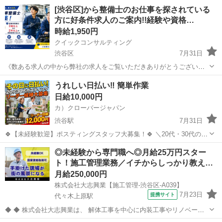
「LipKnots（リップノッツ）」です。 「誰かに話したいけど、身近な
東京
渋谷区
その他
匿名
[渋谷区]から整備士のお仕事を探されている
人には言いづらい」 「病院に行くほどじゃないけど、なんだかしんど
方に好条件求人のご案内!!経験や資格…
い」 「AI...
時給1,950円
クイックコンサルティング
渋谷区
7月31日
《数ある求人の中から弊社の求人をご覧いただきありがとうございま
す!!》 全国に様々な求人を5万件以上取り扱っておりご希望条件やご状
東京
渋谷区
工場
スタッフ
うれしい日払い‼ 簡単作業
況に応じてマッチしそうな求人をご案内いたします!! 応募前に相談だ
日給10,000円
けしてみたい方やどんな求...
カ）クローバージャパン
渋谷駅
7月31日
🍀【未経験歓迎】ポスティングスタッフ大募集！🍀 ＼20代・30代のレ
ギュラースタッフ募集中✨ ━━🔍 こんな方にピッタリ！ ・元気に歩く
東京
渋谷区
渋谷駅
軽作業
スタッフ
◎未経験から専門職へ◎月給25万円スター
のが好き ・外で体を動かす仕事がしたい ・自由シフトでプライベート
ト！施工管理業務／イチからしっかり教え…
も充実させ...
月給250,000円
株式会社大志興業【施工管理-渋谷区-A039】
7月23日
提携サイト
代々木上原駅
◆ ◆ 株式会社大志興業は、 解体工事を中心に内装工事やリノベーシ
ョン工事まで幅広く手掛ける総合建設企業です。 住宅・店舗・ビルな