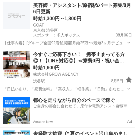
会食先・買い物先・打合せ先(23区内) 年齢層 ：20～40歳くらいまで
東京
渋谷区
渋谷駅
ドライバー
給料
美容師・アシスタント/原宿駅/パート募集/8月
の方が活躍中 勤務時間：11:00～15:00/18:00～22:00 ※日に...
6日更新
時給1,300円～1,800円
GOAT
東京都 渋谷区
スポンサー：求人ボックス
08月06日
【仕事内容】[グループ全国92店舗展開]月給25万〜/最短3ヶ月デビュ
ー/あんしんサポート <募集職種> 美容師 <仕事内容> アシスタント ・
アルバイト・パート
今すぐご応募下さい！ 携帯止まってる方
サロン業務全般 選べる働き方 ・正社員/パート ライフスタイルに合わ
◎！【LINE対応◎】≪寮費0円・祝い金…
せた働き方を 雑誌...
時給1,600円
株式会社GROW AGENCY
渋谷駅
8月5日
「日払いあり」「寮費無料」「高収入」「軽作業」「日勤」あなたに
合ったベストなお仕事ご紹介します★ ≪こんな方にオススメのお仕事
東京
渋谷区
渋谷駅
工場
ネカフェ
都心を走りながら自分のペースで稼ぐ
です≫ ●現在ネカフェでこの記事を見ている ●そろそろ仕事しないと
ご自身の都合に合わせて、原付や電動アシスト自転車で
本気でやばい ●...
配達
Ad
Amazon Now
未経験大歓迎《* 夏のイベント沢山集めまし