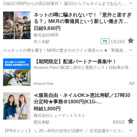
日給12,000円からの高日給案件！ 週1日からフルタイムまであなたら
しく働けます◎ 都内に勤務地多数あります♪ ●月給24万円も可能！ 日
東京
渋谷区
千駄ケ谷駅
警備員
65歳
ネットの噂に騙されないで！「意外と楽すぎ
給12,000円の高日給で働きませんか？ 安定した収入を目指したい方に
る？」MKRの警備員という新しい働き方…
もピッタリのお...
日給9,840円
株式会社MKR
代々木駅
1月23日
≪≪ネットの噂を覆す！MKRの驚きのホワイト環境≫≫ ■「警備員＝
底辺」は嘘！ 10代～80代が自分らしく活躍中！ ■最短1時間で入
東京
渋谷区
代々木駅
警備員
MKR
【期間限定】配達パートナー募集中！
居！？ 家具家電・Wi-Fi完備の個室寮あり♪ ■「とりあえず」でOK！
Amazon Flexの配達に原付と電動アシスト自転車が登
人生を立て直す通過...
場！
Ad
Amazon Now
≪服装自由・ネイルOK≫恵比寿駅／17時30
分定時★事務＠1800円(K1G-…
時給1,800円
株式会社ヒューマントラスト
恵比寿駅
8月6日
【PRポイント】 ＼ 20～40代の女性が活躍中 ／ 住宅設備サービスで
事務staff募集！派遣スタッフさんも多数活躍中 ▼＜わたしらしく働け