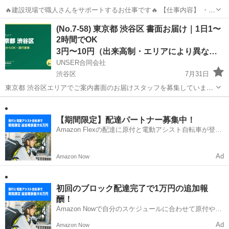
🔥建設現場で職人さんをサポートするお仕事です🔥 【仕事内容】 ・資
材の運搬 ・現場内の清掃 ・片付け ・養生作業 ・職人さんの作業補助
東京
渋谷区
建築
スタッフ
(No.7-58) 東京都 渋谷区 書面お届け｜1日1〜
難しい作業はありません。 未経験の方でも始めやすい内容です✨ 【勤
2時間でOK
務地...
3円〜10円（出来高制・エリアにより異なる）
UNSER合同会社
渋谷区
7月31日
東京都 渋谷区エリアでご案内書面のお届けスタッフを募集していま
す。 よくいただくご質問をまとめました。 Q. どんなお仕事ですか？
東京
渋谷区
ポスティング
スタッフ
A. マンション・アパートのポストにご案内書面を投函するお仕事で
す。 スマホアプ...
【期間限定】配達パートナー募集中！
Amazon Flexの配達に原付と電動アシスト自転車が登
場！
Ad
Amazon Now
初回のブロック配達完了で1万円の追加報
酬！
Amazon Nowで自分のスケジュールに合わせて原付や電
動アシスト自転車で配達し、報酬を獲得しましょう！
Ad
Amazon Now