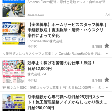
Amazon Flexの配達に原付と電動アシスト自転車が登
も充実させ...
場！
Ad
Amazon Now
【全国募集】ホームサービススタッフ募集｜
未経験歓迎｜害虫駆除・清掃・ハウスクリ…
案件によって変化
Conside-Ration株式会社
渋谷区
8月5日
＼業務拡大につきスタッフ大募集！／ Conside-Ration株式会社では、
神奈川・東京・埼玉エリアを中心に、清掃スタッフを募集していま
東京
渋谷区
清掃
スタッフ
効率よく稼げる警備のお仕事！渋谷！
す！ 未経験の方でも安心してスタートできるよう、丁寧にサポートい
日給12,000円
たします。...
株式会社SSC
渋谷駅
8月4日
🚧 稼ぐならSSC！警備スタッフ大募集！ 🚧 💰 日給12,000円～ 💰入
社祝い金10万円！！ *規定あり 💰 週払いOK！ ⏰ 平均実働5時間程
東京
渋谷区
渋谷駅
警備員
◎未経験から専門職へ◎月給25万円スター
度！ ✨ 早く終わっても日給保証！ 🚗 渋谷駅徒歩5分！ 他多...
ト！施工管理業務／イチからしっかり教え…
月給250,000円