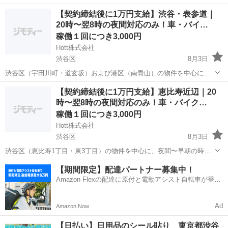
山）を拠点とする、宿泊施設の夜間運営サポート（駆けつけ対応）を
東京
渋谷区
その他
夜間
【契約締結後に1万円支給】渋谷・表参道｜
お願いできる協力メンバーを募集します。 活動時間は20:00〜翌8:00の
20時〜翌8時の夜間対応のみ！車・バイ…
み。固定された待機時間...
稼働１回につき3,000円
Hott株式会社
渋谷区
8月3日
渋谷区（宇田川町・道玄坂）および港区（南青山）の物件を中心に、
夜間〜早朝の時間帯における緊急時の現地対応をお手伝いいただける
東京
渋谷区
その他
夜間
【契約締結後に1万円支給】恵比寿近辺｜20
「民泊駆けつけパートナー」を募集します。 宿泊施設（民泊）の規定
時〜翌8時の夜間対応のみ！車・バイク…
に基づき、夜間のゲストの困りごとや...
稼働１回につき3,000円
Hott株式会社
渋谷区
8月3日
渋谷区（恵比寿1丁目・東3丁目）の物件を中心に、夜間〜早朝の時間
帯における緊急時の現地対応をお手伝いいただける「民泊駆けつけパ
東京
渋谷区
その他
夜間
【期間限定】配達パートナー募集中！
ートナー」を募集します。 宿泊施設（民泊）の規定に基づき、夜間の
Amazon Flexの配達に原付と電動アシスト自転車が登
ゲストの困りごとやトラブル発生時...
場！
Ad
Amazon Now
【日払い】日用品のシール貼り 東京都渋谷