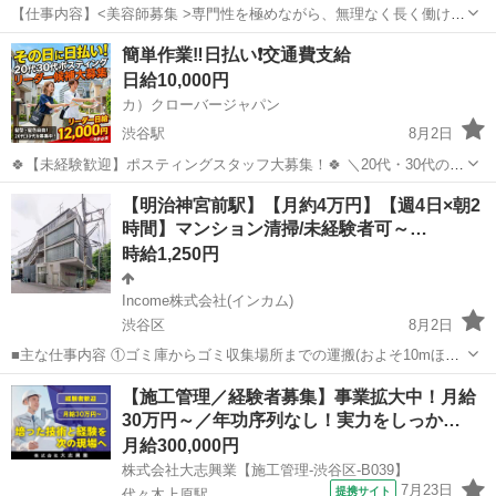
【仕事内容】<美容師募集 >専門性を極めながら、無理なく長く働け
る!カジュアル面談実施中 <募集職種> 美容師 <仕事内容> ・カット、
アルバイト・パート
簡単作業‼️日払い❗️交通費支給
カラー等の美容師技術の提供 レディースサロン下記店舗で地毛メニュ
日給10,000円
ーのみの働き方もあります。<ノ...
カ）クローバージャパン
渋谷駅
8月2日
🍀【未経験歓迎】ポスティングスタッフ大募集！🍀 ＼20代・30代のレ
ギュラースタッフ募集中✨ ━━🔍 こんな方にピッタリ！ ・元気に歩く
東京
渋谷区
渋谷駅
軽作業
スタッフ
【明治神宮前駅】【月約4万円】【週4日×朝2
のが好き ・外で体を動かす仕事がしたい ・自由シフトでプライベート
時間】マンション清掃/未経験者可～…
も充実させ...
時給1,250円
Income株式会社(インカム)
渋谷区
8月2日
■主な仕事内容 ①ゴミ庫からゴミ収集場所までの運搬(およそ10mほど
を１日約10個ほど) ②エントランス・エレベーター・廊下・非常階段・
東京
渋谷区
その他
時給
【施工管理／経験者募集】事業拡大中！月給
駐車駐輪場などの共用部分と外構の清掃（時間内で可能な範囲） ③清
30万円～／年功序列なし！実力をしっか…
掃結果の報告（指定...
月給300,000円
株式会社大志興業【施工管理-渋谷区-B039】
7月23日
提携サイト
代々木上原駅