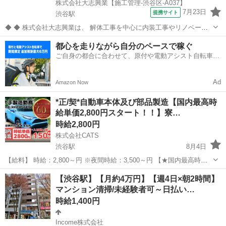
株式会社大志興業【施工管理-渋谷区-A037】
7月23日
提携サイト
渋谷駅
◆ ◆ 株式会社大志興業は、 解体工事を中心に内装工事やリノベーシ
ョン工事まで幅広く手掛ける総合建設企業です。 住宅・店舗・ビルな
東京
渋谷区
渋谷駅
その他
都心を走りながら自分のペースで稼ぐ
ど多様な現場に対応し、解体から施工、廃棄物処理まで一貫して行っ
ご自身の都合に合わせて、原付や電動アシスト自転車で
ています。 20代～40代の...
配達
Ad
Amazon Now
*正/契*自動車本体及び部品製造【国内最高時
給単価2,800円スタート！！】寮…
時給2,800円
株式会社CATS
渋谷駅
8月4日
【給料】 時給：2,800～円 ※夜間時給：3,500～円 【★国内最高時給
単価はこの求人だけ！！！★】 月収例 平均：554,000～円 ～週払いは
東京
渋谷区
渋谷駅
仕分け
ライン
【渋谷駅】【月約4万円】【週4日×朝2時間】
基本可能～ ※日払いはメーカーによります。 ...
マンション清掃/未経験者可～日払い…
時給1,400円
Income株式会社