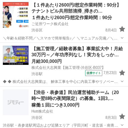
ギュラースタッフ募集中✨ ━━🔍 こんな方にピッタリ！ ・元気に歩く
東京
渋谷区
渋谷駅
軽作業
スタッフ
【１件あたり2600円/想定作業時間：90分】
のが好き ・外で体を動かす仕事がしたい ・自由シフトでプライベート
テナントビル共用部清掃_掃きの…
も充実させ...
１件あたり2600円/想定作業時間：90分
ご近所ワーク株式会社
渋谷区
8月4日
＼年齢＆経験不問／＼スマホで簡単報告♪／ ＼マニュアル完備／＼ス
キマ時間のお小遣い稼ぎにぴったり／ ※業務委託なので履歴書不要で
東京
渋谷区
その他
【施工管理／経験者募集】事業拡大中！月給
す。 テナントビル共用部清掃_掃きのみ・トイレ清掃_90分のお仕事で
30万円～／年功序列なし！実力をしっか…
す♪ テナントビルの共用...
月給300,000円
株式会社大志興業【施工管理-渋谷区-B037】
7月23日
提携サイト
渋谷駅
◆ ◆ 株式会社大志興業は、 解体工事を中心に内装工事やリノベーシ
ョン工事まで幅広く手掛ける総合建設企業です。 住宅・店舗・ビルな
東京
渋谷区
渋谷駅
その他
【渋谷・表参道】民泊運営補助チーム（20
ど多様な現場に対応し、解体から施工、廃棄物処理まで一貫して行っ
時〜翌8時の夜間限定）の募集。1回3,…
ています。 20代～40代の...
稼働１回につき3,000円
Hott株式会社
渋谷区
8月3日
渋谷駅・表参道駅周辺および近隣エリア（宇田川町・道玄坂・南青