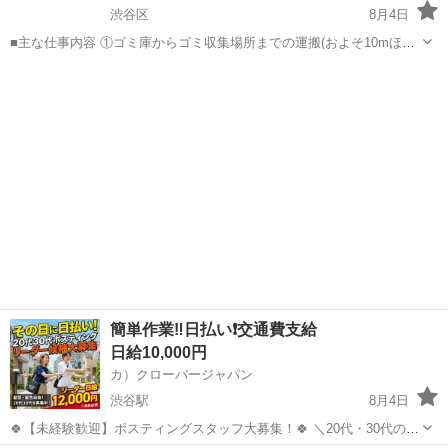
渋谷区
8月4日
■主な仕事内容 ①ゴミ庫からゴミ収集場所までの運搬(およそ10mほど
を１日約10個ほど) ②エントランス・エレベーター・廊下・非常階段・
東京
渋谷区
その他
時給
駐車駐輪場などの共用部分と外構の清掃（時間内で可能な範囲） ③清
掃結果の報告（指定...
簡単作業‼️日払い❗️交通費支給
日給10,000円
カ）クローバージャパン
渋谷駅
8月4日
🍀【未経験歓迎】ポスティングスタッフ大募集！🍀 ＼20代・30代のレ