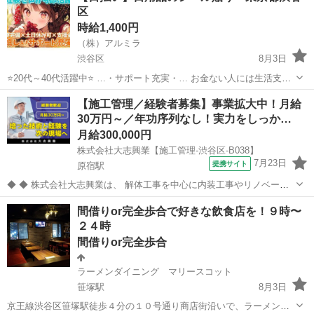
区
時給1,400円
（株）アルミラ
渋谷区
8月3日
⭐20代～40代活躍中⭐ …・サポート充実・… お金ない人には生活支援
金 携帯ない人にはレンタル 住む場所がない方には 即日入寮も相談可
東京
渋谷区
倉庫
スタッフ
【施工管理／経験者募集】事業拡大中！月給
能です！ もし、できない場合は 宿泊施設代をお渡しします！ ...
30万円～／年功序列なし！実力をしっか…
月給300,000円
株式会社大志興業【施工管理-渋谷区-B038】
7月23日
提携サイト
原宿駅
◆ ◆ 株式会社大志興業は、 解体工事を中心に内装工事やリノベーシ
ョン工事まで幅広く手掛ける総合建設企業です。 住宅・店舗・ビルな
東京
渋谷区
原宿駅
その他
間借りor完全歩合で好きな飲食店を！９時〜
ど多様な現場に対応し、解体から施工、廃棄物処理まで一貫して行っ
２４時
ています。 20代～40代の...
間借りor完全歩合
ラーメンダイニング マリースコット
笹塚駅
8月3日
京王線渋谷区笹塚駅徒歩４分の１０号通り商店街沿いで、ラーメンダ