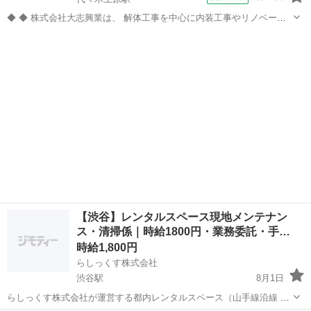
◆ ◆ 株式会社大志興業は、 解体工事を中心に内装工事やリノベーシ
ョン工事まで幅広く手掛ける総合建設企業です。 住宅・店舗・ビルな
東京
渋谷区
代々木上原駅
その他
ど多様な現場に対応し、解体から施工、廃棄物処理まで一貫して行っ
ています。 20代～40代の...
【渋谷】レンタルスペース現地メンテナン
ス・清掃係｜時給1800円・業務委託・手…
時給1,800円
らしっくす株式会社
渋谷駅
8月1日
らしっくす株式会社が運営する都内レンタルスペース（山手線沿線 約