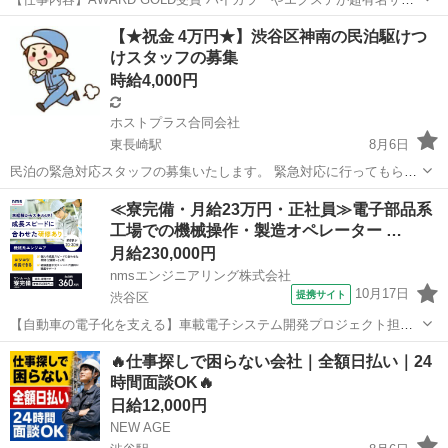
ン新店舗OPEN!! <募集職種> 美容師 <仕事内容> 施術を中心としたサ
アルバイト・パート
【★祝金 4万円★】渋谷区神南の民泊駆けつ
ロン内業務全般、予約管理 カラーやヘアエクステがメインのサロン!特
けスタッフの募集
に渋谷ならではのハ...
時給4,000円
ホストプラス合同会社
東長崎駅
8月6日
民泊の緊急対応スタッフの募集いたします。 緊急対応に行ってもらう
ことは少ないのですが、 対応できないものについては別途手配しま
東京
渋谷区
東長崎駅
その他
スタッフ
≪寮完備・月給23万円・正社員≫電子部品系
す。 ☆業務委託費（税込） ・業務委託祝い金 40,000円 ・1時間あた
工場での機械操作・製造オペレーター …
り 4...
月給230,000円
nmsエンジニアリング株式会社
10月17日
提携サイト
渋谷区
【自動車の電子化を支える】車載電子システム開発プロジェクト担
当！昇給年1回 車載電子システム開発エンジニア ・現代の車に欠かせ
東京
渋谷区
その他
🔥仕事探しで困らない会社｜全額日払い｜24
ない電子システム開発プロジェクトに参加 ・カーナビ、カメラ、セン
時間面談OK🔥
サー、自動運転システムなどが対象...
日給12,000円
NEW AGE