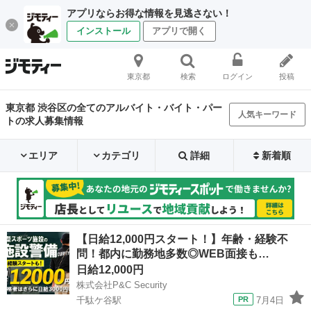
アプリならお得な情報を見逃さない！
インストール
アプリで開く
東京都
検索
ログイン
投稿
東京都 渋谷区の全てのアルバイト・バイト・パー
人気キーワード
トの求人募集情報
エリア
カテゴリ
詳細
新着順
【日給12,000円スタート！】年齢・経験不
問！都内に勤務地多数◎WEB面接も…
日給12,000円
株式会社P&C Security
千駄ケ谷駅
7月4日