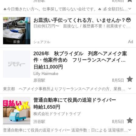
渋谷駅
8月6日
🔥今日働きたい方へ。仕事探しで困らない会社です。🔥 💰 全額日払い
対応 📅 単発スポット・長期案件多数 📞 24時間いつでも電話面談OK
東京
渋谷区
渋谷駅
軽作業
スポット
お皿洗い手伝ってくれる方、いませんか？🥹
履歴書・来社不要で、ご自宅からご応募いただけます。 「今日だけ働
日給例1万円〜 面接なし / 履歴書不要！就業後すぐに
きたい。」 ...
お給料がもらえる✨
Ad
シェアフル
2026年 秋ブライダル 列席ヘアメイク案
件・他案件含め フリーランスヘアメイ…
日給11,000円
Lilly Hairmake
原宿駅
8月5日
東京都 ヘアメイク事務所よりフリーランスヘアメイクの方、業務委
託募集です。 【募集案件により勤務地が異なる為、勤務地は本社所在
東京
渋谷区
原宿駅
美容師
普通自動車にて役員の送迎ドライバー
地をご案内しております】 勤務 2026年 10-12月 土日祝（指定
時給1,650円
日）募集 ※初回～...
株式会社ドライブトライブ
渋谷駅
8月5日
普通自動車にて役員の送迎ドライバー 送迎件数：日による 送迎場所：