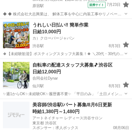
7月23日
提携サイト
原宿駅
◆ ◆ 株式会社大志興業は、 解体工事を中心に内装工事やリノベーシ
ョン工事まで幅広く手掛ける総合建設企業です。 住宅・店舗・ビルな
東京
渋谷区
原宿駅
その他
うれしい日払い‼ 簡単作業
ど多様な現場に対応し、解体から施工、廃棄物処理まで一貫して行っ
日給10,000円
ています。 20代～40代の...
カ）クローバージャパン
渋谷駅
8月3日
🍀【未経験歓迎】ポスティングスタッフ大募集！🍀 ＼20代・30代のレ
ギュラースタッフ募集中✨ ━━🔍 こんな方にピッタリ！ ・元気に歩く
東京
渋谷区
渋谷駅
軽作業
スタッフ
自転車の配達スタッフ大募集🎵渋谷区
のが好き ・外で体を動かす仕事がしたい ・自由シフトでプライベート
日給12,000円
も充実させ...
合同会社Dynar
仙川駅
8月3日
✨週1からOK✨未経験OK✨履歴書不要✨ 「平日のみ」「土日メイン」
「Wワーク」など働き方はなんでも可！ シフト自由に組めます！ 午前
東京
渋谷区
仙川駅
配送
スタッフ
美容師/渋谷駅/パート募集/8月6日更新
のみ午後のみ可能！ アルバイト枠もございます。 自転車は会社で用意
時給1,380円～1,480円
します🚲 ...
アートネイチャー レディース渋谷サロン
東京都 渋谷区
スポンサー：求人ボックス
08月06日