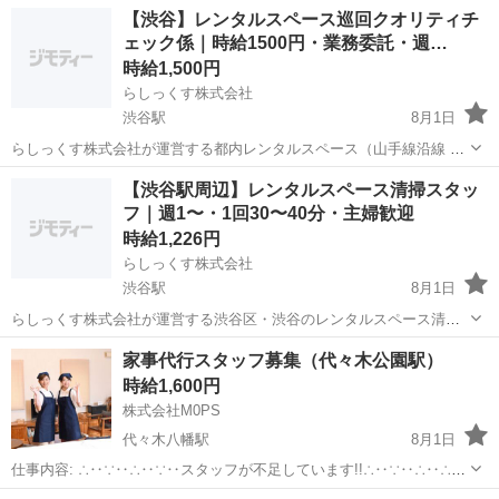
70店舗）の現地メンテナンス・清掃係を募集します。 【仕事内容】 ・
東京
渋谷区
渋谷駅
その他
業務委託
【渋谷】レンタルスペース巡回クオリティチ
巡回チェック係の報告を受け、現地で実作業を行います ・鍵/機器の接
ェック係｜時給1500円・業務委託・週…
続確認、Wi-F...
時給1,500円
らしっくす株式会社
渋谷駅
8月1日
らしっくす株式会社が運営する都内レンタルスペース（山手線沿線 約
70店舗）の巡回クオリティチェック係を募集します。 【仕事内容】 ・
東京
渋谷区
渋谷駅
その他
業務委託
【渋谷駅周辺】レンタルスペース清掃スタッ
現地を巡回し、清掃クオリティ・衛生状態・家具/設備の破損や故障・
フ｜週1〜・1回30〜40分・主婦歓迎
Wi-Fi等の接続を...
時給1,226円
らしっくす株式会社
渋谷駅
8月1日
らしっくす株式会社が運営する渋谷区・渋谷のレンタルスペース清掃
スタッフ募集です。 【仕事内容】 ・レンタルスペースの清掃（掃除機
東京
渋谷区
渋谷駅
清掃
スタッフ
家事代行スタッフ募集（代々木公園駅）
がけ、拭き掃除、備品の補充など） ・1回30〜40分程度の短時間作業
時給1,600円
【勤務条件...
株式会社M0PS
代々木八幡駅
8月1日
仕事内容: ∴‥∵‥∴‥∵‥スタッフが不足しています!!∴‥∵‥∴‥∴‥
∵ 現在、お客様から多数のご依頼をいただいておりスタッフが不足し