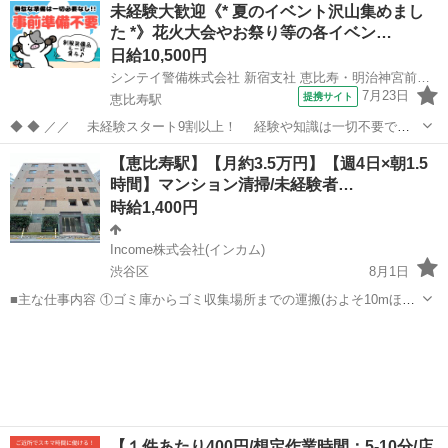
東京
渋谷区
代々木八幡駅
その他
スタッフ
未経験大歓迎《* 夏のイベント沢山集めまし
ています 大手の家事代行で仕事が入らなくなったという方はぜひ！ カ
た *》花火大会やお祭り等の各イベン…
ジママ（ ht...
日給10,500円
シンテイ警備株式会社 新宿支社 恵比寿・明治神宮前・代官山(18)エリア/A3203200140
7月23日
提携サイト
恵比寿駅
◆ ◆ ／／ 未経験スタート9割以上！ 経験や知識は一切不要で始
めやすい♪ シフトの強制もないですし 自分のペースで働くことも
東京
渋谷区
恵比寿駅
警備員
【恵比寿駅】【月約3.5万円】【週4日×朝1.5
できるので 続けやすい♪働きやすい♪ ＼＼ 『シフトが削られた…』
時間】マンション清掃/未経験者…
『思うように稼...
時給1,400円
Income株式会社(インカム)
渋谷区
8月1日
■主な仕事内容 ①ゴミ庫からゴミ収集場所までの運搬(およそ10mほど
を１日約10個ほど) ②エントランス・エレベーター・廊下・非常階段・
東京
渋谷区
その他
時給
駐車駐輪場などの共用部分と外構の清掃（時間内で可能な範囲） ③清
掃結果の報告（指定...
【１件あたり400円/想定作業時間：5-10分/店