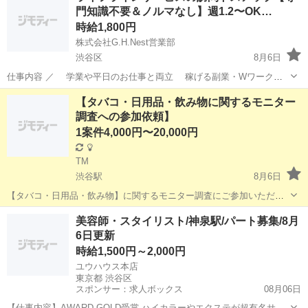
門知識不要＆ノルマなし】週1.2〜OK…
時給1,800円
株式会社G.H.Nest営業部
渋谷区
8月6日
仕事内容 ／ 学業や平日のお仕事と両立 稼げる副業・Wワークを
はじめませんか ＼ さまざまな方の生活スタイルに合わせた働き方♪
東京
渋谷区
接客
就活
【タバコ・日用品・飲み物に関するモニター
«平日働く営業マンの方へ» 「平日お仕事あるから土日だけ勤務」 ...
調査への参加依頼】
1案件4,000円〜20,000円
TM
渋谷駅
8月6日
【タバコ・日用品・飲み物】に関するモニター調査にご参加いただけ
る方を募集しております！ 実際にタバコが吸えなくてもタバコ製品に
東京
渋谷区
渋谷駅
その他
モニター
美容師・スタイリスト/神泉駅/パート募集/8月
ついてお話ができる方であれば参加できるものもあるのでご興味ある
6日更新
方はご連絡お待ちしております！ ※...
時給1,500円～2,000円
ユウハウス本店
東京都 渋谷区
スポンサー：求人ボックス
08月06日
【仕事内容】AWARD GOLD受賞 ハイカラーやエクステが超有名サロ