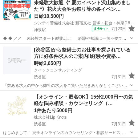
未経験大歓迎《* 夏のイベント沢山集めまし
す。 パーティールーム清掃_35分（水回りあり）のお仕事です♪ パー
た *》花火大会やお祭り等の各イベン…
ティールームの清掃と整理...
日給10,500円
シンテイ警備株式会社 新宿支社 笹塚・初台・神泉(18)エリア/A3203200140
7月23日
提携サイト
神泉駅
◆ ◆ ／／ 未経験スタート9割以上！ 経験や知識は一切不要で始
めやすい♪ シフトの強制もないですし 自分のペースで働くことも
東京
渋谷区
神泉駅
警備員
[渋谷区]から整備士のお仕事を探されている
できるので 続けやすい♪働きやすい♪ ＼＼ 『シフトが削られた…』
方に好条件求人のご案内!!経験や資格…
『思うように稼...
時給2,650円
クイックコンサルティング
渋谷区
7月31日
『数ある求人の中から弊社の求人をご覧いただきありがとうございま
す!!』 全国に様々な求人を5万件以上取り扱っておりご希望条件やご状
東京
渋谷区
工場
スタッフ
【オンライン・匿名OK】15分2,000円〜の気
況に応じてマッチしそうな求人をご案内いたします!! 応募前に相談だ
軽な悩み相談・カウンセリング（…
けしてみたい方やどんな求...
1件あたり5000円
株式会社Lip Knots
渋谷区
7月31日
はじめまして！ 完全オンラインのカウンセリング・相談サービス