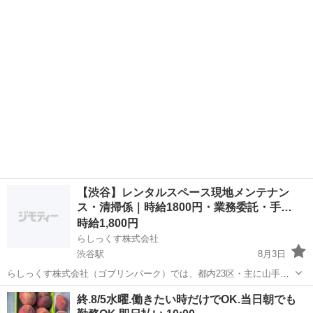
イニングバーを営業しています。 昼間から人通りも多く、駅も近い好
東京
渋谷区
笹塚駅
レストラン
スタッフ
立地で飲食店営業してみませんか？？ 現在２１時〜朝６時までラーメ
ンダイニングバーを営業しており...
【渋谷】レンタルスペース現地メンテナン
ス・清掃係｜時給1800円・業務委託・手…
時給1,800円
らしっくす株式会社
渋谷駅
8月3日
らしっくす株式会社（ゴブリンパーク）では、都内23区・主に山手線
沿線でレンタルスペース約70店舗を運営しています。現地で実作業を
東京
渋谷区
渋谷駅
その他
業務委託
終.8/5水曜.働きたい時だけでOK.当日朝でも
担当する「現地メンテナンス・清掃係」を募集します。 【仕事内容】