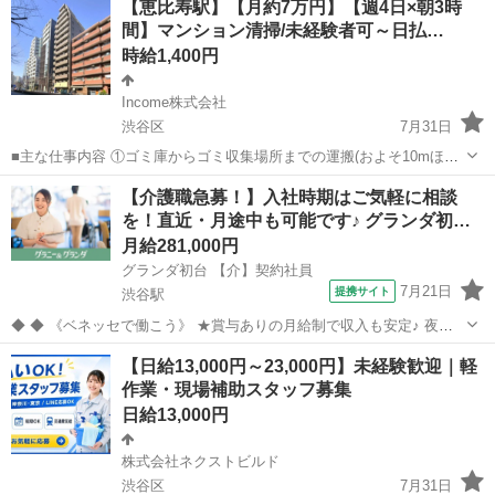
【恵比寿駅】【月約7万円】【週4日×朝3時
との時間や趣味の時間を しっかり確保できます⭕ ...
間】マンション清掃/未経験者可～日払…
時給1,400円
Income株式会社
渋谷区
7月31日
■主な仕事内容 ①ゴミ庫からゴミ収集場所までの運搬(およそ10mほど
を１日約10個ほど) ②エントランス・エレベーター・廊下・非常階段・
東京
渋谷区
その他
時給
【介護職急募！】入社時期はご気軽に相談
駐車駐輪場などの共用部分と外構の清掃（時間内で可能な範囲） ③清
を！直近・月途中も可能です♪ グランダ初…
掃結果の報告（指定...
月給281,000円
グランダ初台 【介】契約社員
7月21日
提携サイト
渋谷駅
◆ ◆ 《ベネッセで働こう》 ★賞与ありの月給制で収入も安定♪ 夜勤
がない勤務でも月給制のため、 毎月安定した収入を確保でき、計画的
東京
渋谷区
渋谷駅
介護
【日給13,000円～23,000円】未経験歓迎｜軽
に生活を送ることができます。 ★正社員並みの充実した福利厚生 契約
作業・現場補助スタッフ募集
社員の場合でも、正...
日給13,000円
株式会社ネクストビルド
渋谷区
7月31日