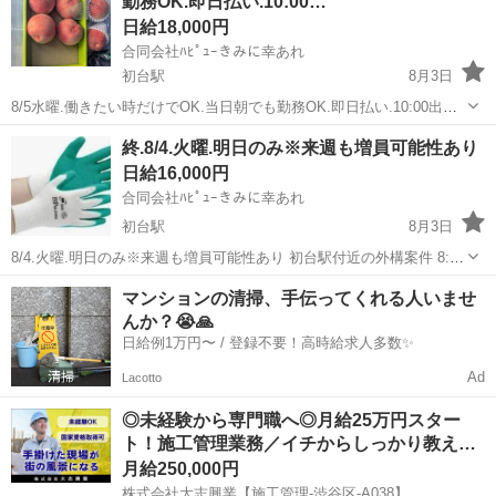
勤務OK.即日払い.10:00…
巡回クオリティチェック...
日給18,000円
合同会社ﾊﾋﾟｭｰきみに幸あれ
初台駅
8月3日
8/5水曜.働きたい時だけでOK.当日朝でも勤務OK.即日払い.10:00出勤
可能なら当日でも勤務希望受付OK.未経験老若男女OK年齢制限なし.希
東京
渋谷区
初台駅
物流
スタッフ
終.8/4.火曜.明日のみ※来週も増員可能性あり
望日のみOK.10月までの期間でさくらんぼ、桃、ぶどう集荷のみ運搬
日給16,000円
スタッフ.軽...
合同会社ﾊﾋﾟｭｰきみに幸あれ
初台駅
8月3日
8/4.火曜.明日のみ※来週も増員可能性あり 初台駅付近の外構案件 8:00
～17:00 作業内容は建柱の穴掘り穴埋め等 16,000円 緊急案件のため氏
東京
渋谷区
初台駅
軽作業
マンションの清掃、手伝ってくれる人いませ
名と連絡先、血液型のみ必要 ヘルメット、作業着上下、安全靴、手袋
んか？😭🙏
等 ...
日給例1万円〜 / 登録不要！高時給求人多数✨
Ad
Lacotto
◎未経験から専門職へ◎月給25万円スター
ト！施工管理業務／イチからしっかり教え…
月給250,000円
株式会社大志興業【施工管理-渋谷区-A038】