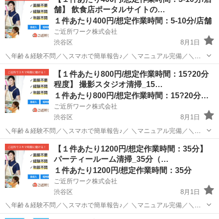
舗】 飲食店ポータルサイトの…
１件あたり400円/想定作業時間：5-10分/店舗
ご近所ワーク株式会社
渋谷区
8月1日
＼年齢＆経験不問／＼スマホで簡単報告♪／ ＼マニュアル完備／＼ス
キマ時間のお小遣い稼ぎにぴったり／ ※業務委託なので履歴書不要で
東京
渋谷区
その他
【１件あたり800円/想定作業時間：15?20分
す。 飲食店ポータルサイトのキャンペーンチラシ配布＆ご利用案内業
程度】 撮影スタジオ清掃_15…
務のお仕事です♪ 【飲食店応...
１件あたり800円/想定作業時間：15?20分程度
ご近所ワーク株式会社
渋谷区
8月1日
＼年齢＆経験不問／＼スマホで簡単報告♪／ ＼マニュアル完備／＼ス
キマ時間のお小遣い稼ぎにぴったり／ ※業務委託なので履歴書不要で
東京
渋谷区
その他
【１件あたり1200円/想定作業時間：35分】
す。 撮影スタジオ清掃_15-20分のお仕事です♪ 撮影スタジオの清掃を
パーティールーム清掃_35分（…
お願いします。 スタ...
１件あたり1200円/想定作業時間：35分
ご近所ワーク株式会社
渋谷区
8月1日
＼年齢＆経験不問／＼スマホで簡単報告♪／ ＼マニュアル完備／＼ス
キマ時間のお小遣い稼ぎにぴったり／ ※業務委託なので履歴書不要で
東京
渋谷区
その他