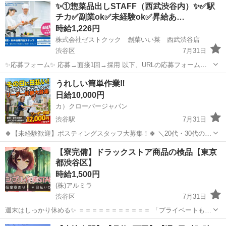
東京
渋谷区
代々木上原駅
その他
✨①惣菜品出しSTAFF（西武渋谷内）✨✅駅
ど多様な現場に対応し、解体から施工、廃棄物処理まで一貫して行っ
チカ✅副業ok✅未経験ok✅昇給あ…
ています。 20代～40代の...
時給1,226円
株式会社ゼストクック 創菜いい菜 西武渋谷店
渋谷区
7月31日
✨応募フォーム✨ 応募→面接1回→採用 以下、URLの応募フォームも
しくは 電話にて「求人応募希望」の旨、お問い合わせください。
東京
渋谷区
キッチン
スタッフ
うれしい簡単作業‼
https://forms.office.com/r/JfsCQSwpbG ...
日給10,000円
カ）クローバージャパン
渋谷駅
7月31日
🍀【未経験歓迎】ポスティングスタッフ大募集！🍀 ＼20代・30代のレ
ギュラースタッフ募集中✨ ━━🔍 こんな方にピッタリ！ ・元気に歩く
東京
渋谷区
渋谷駅
軽作業
スタッフ
【寮完備】ドラックストア商品の検品【東京
のが好き ・外で体を動かす仕事がしたい ・自由シフトでプライベート
都渋谷区】
も充実させ...
時給1,500円
(株)アルミラ
渋谷区
7月31日
週末はしっかり休める✨ ＝＝＝＝＝＝＝＝＝＝＝ 「プライベートも大
事にしたい！」 そんな方にピッタリ！ 土日休みのお仕事なので 家族
東京
渋谷区
物流
時給