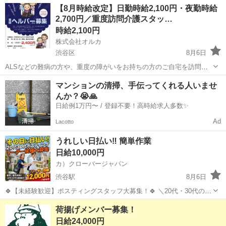
東京
渋谷区
恵比寿駅
一般事務
ヒューマントラスト
【8月時給改定】日勤時給2,100円・夜勤時給
る＞金髪ok！サンダルやジーンズなどもok！服装・ネイルも自由！ か
2,700円／重度訪問介護スタッ…
んたん来社不...
時給2,100円
株式会社オルカ
渋谷区
8月6日
ALSなどの難病の方や、重度の障がいをお持ちの方のご自宅を訪問
し、安心してご自宅で生活を続けられるよう支援する重度訪問介護の
東京
渋谷区
ホームヘルパー
スタッフ
マンションの清掃、手伝ってくれる人いませ
お仕事です。 【主な仕事内容】 ・身体介助（食事・入浴・排泄・着替
んか？😭🙏
え） ・生活援助（調理・...
日給例1万円〜 / 登録不要！高時給求人多数✨
Ad
Lacotto
うれしい日払い‼ 簡単作業
日給10,000円
カ）クローバージャパン
渋谷駅
8月6日
🍀【未経験歓迎】ポスティングスタッフ大募集！🍀 ＼20代・30代のレ
ギュラースタッフ募集中✨ ━━🔍 こんな方にピッタリ！ ・元気に歩く
東京
渋谷区
渋谷駅
軽作業
スタッフ
荷揚げメンバー募集！
のが好き ・外で体を動かす仕事がしたい ・自由シフトでプライベート
日給24,000円
も充実させ...