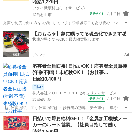
時給1,226円
ツクイ武蔵村山(デイサービス)
7月24日
提携サイト
武蔵村山市
充実な制度で働く方を大切にしています◎相談窓口もあり安心！シフ
ト勤務で働きやすさ抜群の環境です。 ★☆ 働きやすいメリット多数
東京
武蔵村山市
その他
【おもちゃ】家に眠ってる現金化できます💰
★☆ ＼＼サービス・職種の魅力／／ 送迎業務を通して、お客様から感
状態が悪くてもOK！最大限買取します
謝の言葉を直接いただけたり...
Ad
プリフラ
応募者全員面接! 日払いOK！応募者全員面接
(年齢不問)！未経験OK！【お仕事…
日給10,400円
日払い
株式会社ＶＯＬＬＭＯＮＴセキュリティサービス
7月24日
提携サイト
武蔵砂川駅
【お仕事内容】 主な仕事内容は ・歩行者の誘導、安全確保 ・車やバ
イクなどの車両の誘導 などをお任せします。 年齢や経験、性別に関係
東京
武蔵村山市
武蔵砂川駅
警備員
日払いで即お給料GET！「金属加工機械メー
なく、誰でもスグに始められる仕事です。 現場に出る前にしっかりと
カーのルート営業」【社員目指して働く…
した研修があるので、未経験の...
時給1,500円