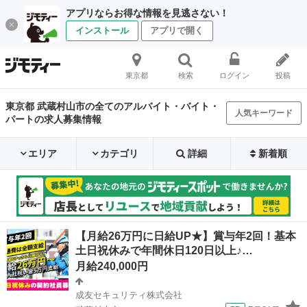
アプリならお得な情報を見逃さない！
インストール
アプリで開く
東京都
検索
ログイン
投稿
東京都 武蔵村山市の全てのアルバイト・バイト・
人気キーワード
パートの求人募集情報
エリア
カテゴリ
詳細
新着順
【月給26万円に日給UP★】賞与年2回！基本
土日祝休みで年間休日120日以上♪…
月給240,000円
成友セキュリティ株式会社