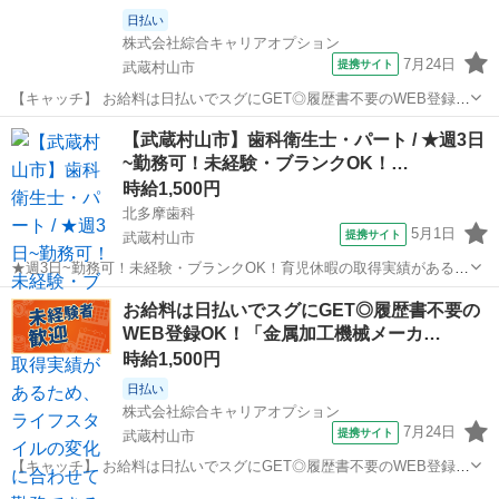
日払い
株式会社綜合キャリアオプション
7月24日
提携サイト
武蔵村山市
【キャッチ】 お給料は日払いでスグにGET◎履歴書不要のWEB登録
OK！「板金加工機械の組立・検査」高時給1500円！昭島周辺！20代～
東京
武蔵村山市
工場
【武蔵村山市】歯科衛生士・パート / ★週3日
40代のスタッフが多数活躍中★ 【コメント】 製造のお仕事をお探しに
~勤務可！未経験・ブランクOK！…
おススメ♪ 「未...
時給1,500円
北多摩歯科
5月1日
提携サイト
武蔵村山市
★週3日~勤務可！未経験・ブランクOK！育児休暇の取得実績があるた
め、ライフスタイルの変化に合わせて勤務できる環境です★ 時給：
東京
武蔵村山市
歯科衛生士
お給料は日払いでスグにGET◎履歴書不要の
1,500円~1,600円 アクセス：多摩モノレール 上北台 徒歩10分;多摩モ
WEB登録OK！「金属加工機械メーカ…
ノレール ...
時給1,500円
日払い
株式会社綜合キャリアオプション
7月24日
提携サイト
武蔵村山市
【キャッチ】 お給料は日払いでスグにGET◎履歴書不要のWEB登録
OK！「金属加工機械メーカーのルート営業」高時給1500円！昭島周
東京
武蔵村山市
その他