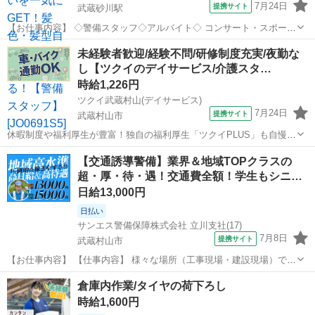
7月24日
提携サイト
武蔵砂川駅
【お仕事内容】 ◇警備スタッフ◇アルバイト◇ コンサート・スポーツ
イベント・展示会などのイベントや、 工事現場周辺で警備・交通誘導
東京
武蔵村山市
武蔵砂川駅
警備員
未経験者歓迎/経験不問/研修制度充実/夜勤な
をしていただきます。 経験者の方はもちろん、未経験者の方も積極的
し【ツクイのデイサービス/介護スタ…
に採用中！ 難しいスキルは...
時給1,226円
ツクイ武蔵村山(デイサービス)
7月24日
提携サイト
武蔵村山市
休暇制度や福利厚生が豊富！独自の福利厚生「ツクイPLUS」も自慢で
す♪プライベートも大切にできます。 ★☆ 働きやすいメリット多数
東京
武蔵村山市
介護
【交通誘導警備】業界＆地域TOPクラスの
★☆ ＼＼サービス・職種の魅力／／ 「今私たちに求められていること
超・厚・待・遇！交通費全額！学生もシニ…
は何だろう」「どんな工...
日給13,000円
日払い
サンエス警備保障株式会社 立川支社(17)
7月8日
提携サイト
武蔵村山市
【お仕事内容】 【仕事内容】 様々な場所（工事現場・建設現場）での
交通誘導・案内をお任せします。 道路をご利用される車両や歩行者の
東京
武蔵村山市
警備員
倉庫内作業/タイヤの荷下ろし
方が安全に安心して通行するために適切に誘導してください。 現場へ
時給1,600円
の直行直帰が基本で、毎週・毎...