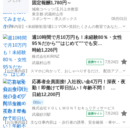
固定報酬1,780円～
城南コベッツ/玉川上水教室
東京都 武蔵村山市
スポンサー：求人ボックス
08月01日
【仕事内容】<未経験歓迎/週1コマOK>笑顔たくさんの教室であなたの
ヤル気を活かしてみませんか? <服装> 男性はスーツ、女性はそれに準
アルバイト・パート
週10時間で月10万円も！未経験80％・女性
じる服装でお願いします。 (夏は教室規定によるクールビズを実施) こ
95％だから""はじめて""でも安…
の求人は職業紹介事業者によ...
時給1,226円
株式会社KIRINZ
7月24日
提携サイト
武蔵村山市
【お仕事内容】 スマホに向かって、おしゃべりするだけ。 配信アプリ
（17LIVE／Pococha／IRIAM など）でライブ配信するお仕事です。
東京
武蔵村山市
イベントスタッフ
応募者全員面接! 入社祝い金4万円！深夜・夜
——————————— 配信内容はぜんぶ自由
勤！即働けて即日払い！年齢不問！ …
——————————— ・今日...
日給12,200円
日払い
株式会社ＶＯＬＬＭＯＮＴセキュリティサービス
7月24日
提携サイト
武蔵砂川駅
【お仕事内容】 主な仕事内容は ・歩行者の誘導、安全確保 ・車やバ
イクなどの車両の誘導 などをお任せします。 年齢や経験、性別に関係