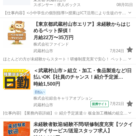
スポンサー：求人ボックス
08月01日
【仕事内容】<小中学生の個別指導!>授業はICT活用により生徒のサポ
ートに集中できます!予定との両立も <服装> 私服勤務 この求人は職業
アルバイト・パート
【東京都武蔵村山市エリア】未経験からはじ
紹介事業者による紹介求人です。 <職業紹介事業者> 会社名:株式会社
めるペット探偵！
学研エル・スタッフィング...
月給22万〜35万円
株式会社ファインド
武蔵村山市
7月24日
ほとんどの方が未経験からスタート！研修制度充実で安心！ ペットと
飼い主さんの「再会」を創り出す、やりがいのあるお仕事です！ 私た
東京
武蔵村山市
その他
スタッフ
＜武蔵村山市＞組立・加工・食品製造など/日
ちのビジョン：技術力と飼い主さんへの寄り添いで、日本一の迷子ペ
払いOK【社員のチャンス！紹介予定派…
ット探しサービスを創る！ ...
時給1,500円
日払い
株式会社綜合キャリアオプション
7月21日
提携サイト
武蔵村山市
[仕事内容] 【業務内容詳細】☆ 紹介予定派遣☆ 板金加工機械の組立や
検査をしていただきます。 慣れてくればお客様の所へ行き、 納品やメ
東京
武蔵村山市
工場
未経験者歓迎/経験不問/研修制度充実【ツクイ
ンテナンス・修理の対応もしていただきます。 紹介予定派遣で正社員
のデイサービス/送迎スタッフ求人】
登用を見据えたお仕事です...