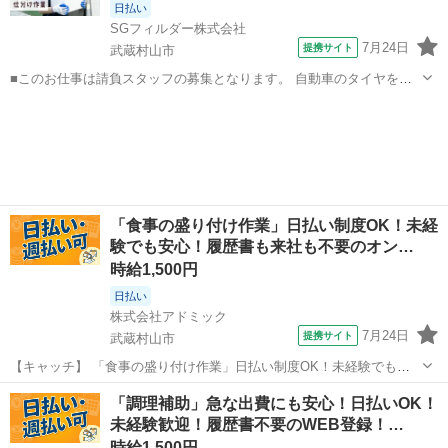
日払い
SGフィルダー株式会社
7月24日
提携サイト
武蔵村山市
■このお仕事は請負スタッフの募集となります。 自動車のタイヤを扱
う倉庫でのお仕事です！ 午前：コンテナから荷物を下ろす 午後：ベル
東京
武蔵村山市
仕分け
トコンベアから流れてくるタイヤを動かし パレットに積んでい
く。 社員含め複数名で声...
「食事の盛り付け作業」日払い制度OK！未経
験でも安心！履歴書も来社も不要のオン…
時給1,500円
日払い
株式会社アドミック
7月24日
提携サイト
武蔵村山市
【キャッチ】 「食事の盛り付け作業」日払い制度OK！未経験でも安
心！履歴書も来社も不要のオンライン登録！時給1500円～！東京都武
東京
武蔵村山市
ホールスタッフ
「調理補助」急な出費にも安心！日払いOK！
蔵村山市 【コメント】 豊富なお仕事からあなたの「ピッタリ」を探せ
未経験歓迎！履歴書不要のWEB登録！…
る！ ★未経験やブランク...
時給1,500円