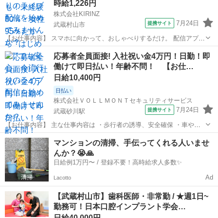
時給1,226円
株式会社KIRINZ
7月24日
提携サイト
武蔵村山市
【お仕事内容】 スマホに向かって、おしゃべりするだけ。 配信アプリ
（17LIVE／Pococha／IRIAM など）でライブ配信するお仕事です。
東京
武蔵村山市
イベントスタッフ
応募者全員面接! 入社祝い金4万円！日勤！即
——————————— 配信内容はぜんぶ自由
働けて即日払い！年齢不問！ 【お仕…
——————————— ・今日...
日給10,400円
日払い
株式会社ＶＯＬＬＭＯＮＴセキュリティサービス
7月24日
提携サイト
武蔵砂川駅
【お仕事内容】 主な仕事内容は ・歩行者の誘導、安全確保 ・車やバ
イクなどの車両の誘導 などをお任せします。 年齢や経験、性別に関係
東京
武蔵村山市
武蔵砂川駅
警備員
マンションの清掃、手伝ってくれる人いませ
なく、誰でもスグに始められる仕事です。 現場に出る前にしっかりと
んか？😭🙏
した研修があるので、未経験の...
日給例1万円〜 / 登録不要！高時給求人多数✨
Ad
Lacotto
【武蔵村山市】歯科医師・非常勤 / ★週1日~
勤務可！日本口腔インプラント学会…
日給40,000円