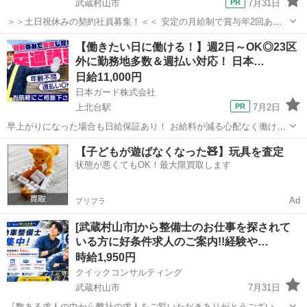
武蔵村山市
7月31日
＞＞土日祝休みの契約社員募集！＜＜ 安定の月給制で賞与年2回あ
り！ 未経験でも月給26万円～スタート可能◎ 夜勤や検定路線手当でさ
東京
武蔵村山市
警備員
土日
【働きたい日に働ける！】週2日～OK◎23区
らに収入UPを目指せます！ ＼「安定した収入を得たい！」「プライベ
外に勤務地多数＆週払い対応！ 日本…
ートも大切にしたい！」という...
日給11,000円
日本ガード株式会社
上北台駅
7月2日
早上がりになった場合も日給保証あり！ お給料が減る心配なく働けま
す♪ 週2日からの自由シフト☆ 直行直帰OK！早上がりでも日給保証あ
東京
武蔵村山市
上北台駅
警備員
【子どもが遊ばなくなった🧸】玩具を査定
り◎ 勤務が早く終了した場合も日給保証があるので、安定した収入を
状態が悪くてもOK！最大限買取します
得られます◎ 現場への直行...
Ad
プリフラ
[武蔵村山市]から整備士のお仕事を探されて
いる方に好条件求人のご案内!!経験や…
時給1,950円
クイックコンサルティング
武蔵村山市
7月31日
『数ある求人の中から弊社の求人をご覧いただきありがとうございま