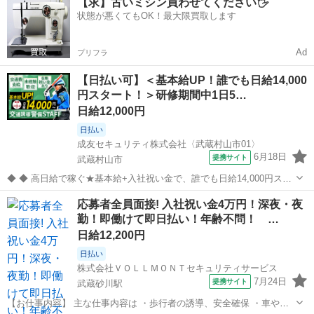
【求】古いミシン買わせてください🖐️
分け ＊最大５ｋｇ程 ・深夜高時給で賢く稼ぐ◎簡単作業なので未経験
状態が悪くてもOK！最大限買取します
の方にもおすすめ...
Ad
プリフラ
【日払い可】＜基本給UP！誰でも日給14,000
円スタート！＞研修期間中1日5…
日給12,000円
日払い
成友セキュリティ株式会社〈武蔵村山市01〉
6月18日
提携サイト
武蔵村山市
◆ ◆ 高日給で稼ぐ★基本給+入社祝い金で、誰でも日給14,000円スタ
ート！ 平日のみのお仕事◎早く終わっても日給保証！ 「現場の都合で
東京
武蔵村山市
警備員
応募者全員面接! 入社祝い金4万円！深夜・夜
仕事が早く終わってしまった…」 そんな時でも、日給は全額支給しま
勤！即働けて即日払い！年齢不問！ …
す★ 平日のみ勤...
日給12,200円
日払い
株式会社ＶＯＬＬＭＯＮＴセキュリティサービス
7月24日
提携サイト
武蔵砂川駅
【お仕事内容】 主な仕事内容は ・歩行者の誘導、安全確保 ・車やバ