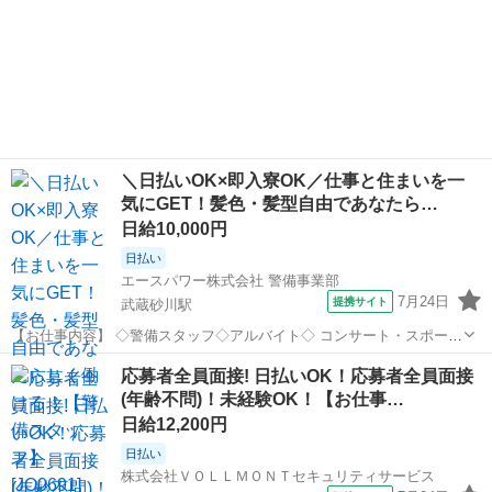
＼日払いOK×即入寮OK／仕事と住まいを一
気にGET！髪色・髪型自由であなたら…
日給10,000円
日払い
エースパワー株式会社 警備事業部
7月24日
提携サイト
武蔵砂川駅
【お仕事内容】 ◇警備スタッフ◇アルバイト◇ コンサート・スポーツ
イベント・展示会などのイベントや、 工事現場周辺で警備・交通誘導
東京
武蔵村山市
武蔵砂川駅
警備員
応募者全員面接! 日払いOK！応募者全員面接
をしていただきます。 経験者の方はもちろん、未経験者の方も積極的
(年齢不問)！未経験OK！【お仕事…
に採用中！ 難しいスキルは...
日給12,200円
日払い
株式会社ＶＯＬＬＭＯＮＴセキュリティサービス