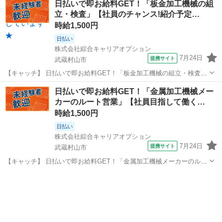
日払いで即お給料GET！「板金加工機械の組
立・検査」【社員のチャンス!紹介予定…
時給1,500円
日払い
株式会社綜合キャリアオプション
7月24日
提携サイト
武蔵村山市
【キャッチ】 日払いで即お給料GET！「板金加工機械の組立・検査」
【社員のチャンス!紹介予定派遣!】経験がなくても大丈夫☆メリハリ一
東京
武蔵村山市
工場
日払いで即お給料GET！「金属加工機械メー
番・ノー残業♪高時給1500円！ 【コメント】 製造のお仕事をお探しの
カーのルート営業」【社員目指して働く…
方必見！ 「経験な...
時給1,500円
日払い
株式会社綜合キャリアオプション
7月24日
提携サイト
武蔵村山市
【キャッチ】 日払いで即お給料GET！「金属加工機械メーカーのルー
ト営業」【社員目指して働く!】未経験でも大丈夫☆定時上がりで自分
東京
武蔵村山市
その他
タイム♪高時給1500円！ 【コメント】 製造のお仕事が豊富★未経験で
働いてみたい方も大歓迎...