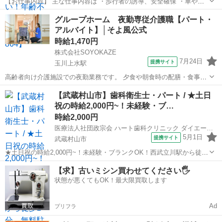
【お仕事内容】 主な仕事内容は ・歩行者の誘導、安全確保 ・車やバ
イクなどの車両の誘導 などをお任せします。 年齢や経験、性別に関係
東京
武蔵村山市
武蔵砂川駅
警備員
グループホーム 夜勤専従介護職【パート・
なく、誰でもスグに始められる仕事です。 現場に出る前にしっかりと
アルバイト】│そよ風公式
した研修があるので、未経験の...
時給1,470円
株式会社SOYOKAZE
7月24日
提携サイト
玉川上水駅
高齢者向け介護施設での夜勤業務です。 夕食や朝食時の配膳・食事介
助、就寝・起床時の移動や排泄介助など、夜間の生活支援全般を担
東京
武蔵村山市
玉川上水駅
介護
【武蔵村山市】歯科衛生士・パート / ★土日
当。 巡回や安否確認、急変時の対応、介護記録の作成も行います。 空
祝の時給2,000円~！未経験・ブ…
き時間にはフロアや居室の清掃、洗濯...
時給2,000円
医療法人社団政宗会 ハート歯科クリニック ダイエー武蔵村山店
5月1日
提携サイト
武蔵村山市
★土日祝の時給2,000円~！未経験・ブランクOK！西武立川駅から徒歩
1分、無料駐車場も完備しています★ 時給： 2,000円~ / 土日祝 時給：
東京
武蔵村山市
歯科衛生士
【求】古いミシン買わせてください🖐️
1,600円~ / 平日 アクセス：拝島線 武蔵砂川 車で6分 オス...
状態が悪くてもOK！最大限買取します
Ad
プリフラ