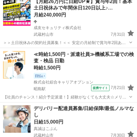
【月給26万円に日給UP★】賞与年2回！基本
◇ • 食費・生活費のサポート • 移動費用...
土日祝休みで年間休日120日以上♪…
月給240,000円
成友セキュリティ株式会社
武蔵村山市
7月31日
＞＞土日祝休みの契約社員募集！＜＜ 安定の月給制で賞与年2回あ
り！ 未経験でも月給26万円～スタート可能◎ 夜勤や検定路線手当でさ
東京
武蔵村山市
警備員
土日
≪時給1,500円・派遣社員≫機械系工場での検
らに収入UPを目指せます！ ＼「安定した収入を得たい！」「プライベ
査・検品 日勤
ートも大切にしたい！」という...
時給1,500円
日払い
株式会社綜合キャリアオプション
7月21日
提携サイト
昭島駅
【社員のチャンス！紹介予定派遣！】経験がなくても大丈夫☆メリハ
リ一番・ノー残業♪ 組立・加工・食品製造など 【業務内容詳細】 ☆紹
東京
武蔵村山市
昭島駅
その他
デリバリー配達員募集/日給保障/最低ノルマな
介予定派遣☆板金加工機械の組立や検査をしていただきます。 慣れて
し
くればお客様の所へ行き、納...
日給15,000円
真誠はこぶん
武蔵村山市
7月30日