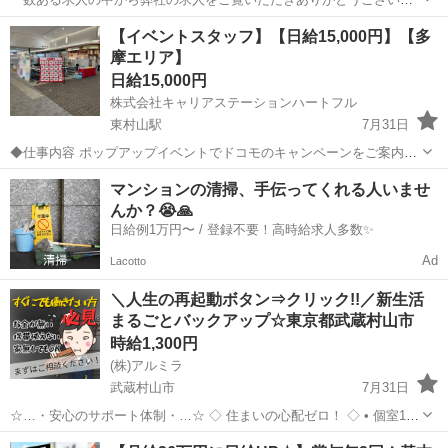
す!!』 全国に様々な求人を5万件以上取り扱っておりご希望条件やご状
東京
武蔵村山市
工場
スタッフ
【イベントスタッフ】【日給15,000円】【多
況に応じてマッチしそうな求人をご案内いたします!! 応募前に相談だ
摩エリア】
けしてみたい方やどんな求...
日給15,000円
株式会社キャリアステーションハートフル
東村山駅
7月31日
◆仕事内容 ポップアップイベントでドコモのキャンペーンをご案内す
るお仕事です❗ 主な業務内容として、ショッピングモールなどの商業施
東京
武蔵村山市
東村山駅
営業
スタッフ
マンションの清掃、手伝ってくれる人いませ
設やスーパーなどのイベント会場にて、 ティッシュ等の配るサンプリ
んか？😭🙏
ングとカンタンなお仕...
日給例1万円〜 / 登録不要！高時給求人多数✨
Ad
Lacotto
＼人生の再起動ボタン⇒クリック!!／新生活
まるごとバックアップ☆東京都武蔵村山市
時給1,300円
(株)アルミラ
武蔵村山市
7月31日
☆…・安心のサポート体制・…☆ ◇ 住まいの心配ゼロ！ ◇ • 個室1R
完全無料！ • 即日入寮OK！など ◇ 所持金ゼロでもスタートできる！
東京
武蔵村山市
工場
完全無料