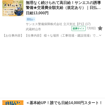
東京
武蔵村山市
武蔵砂川駅
警備員
無理なく続けられて高日給！サンエスの誘導
なく、誰でもスグに始められる仕事です。 現場に出る前にしっかりと
警備★交通費全額支給（規定あり）｜日払…
した研修があるので、未経験の...
日給13,000円
日払い
サンエス警備保障株式会社 立川支社【P1】(17)
7月8日
提携サイト
武蔵村山市
【お仕事内容】 【仕事内容】 様々な場所（工事現場・建設現場）での
交通誘導・案内をお任せします。 道路をご利用される車両や歩行者の
東京
武蔵村山市
警備員
方が安全に安心して通行するために適切に誘導してください。 現場へ
の直行直帰が基本で、毎週・毎...
＜基本給UP！誰でも日給14,000円スタート！