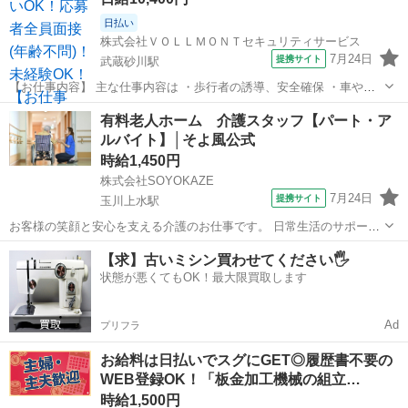
日払い
株式会社ＶＯＬＬＭＯＮＴセキュリティサービス
7月24日
提携サイト
武蔵砂川駅
【お仕事内容】 主な仕事内容は ・歩行者の誘導、安全確保 ・車やバ
イクなどの車両の誘導 などをお任せします。 年齢や経験、性別に関係
東京
武蔵村山市
武蔵砂川駅
警備員
有料老人ホーム 介護スタッフ【パート・ア
なく、誰でもスグに始められる仕事です。 現場に出る前にしっかりと
ルバイト】│そよ風公式
した研修があるので、未経験の...
時給1,450円
株式会社SOYOKAZE
7月24日
提携サイト
玉川上水駅
お客様の笑顔と安心を支える介護のお仕事です。 日常生活のサポート
や身体介助（食事・入浴・排せつ・移乗など）をはじめ、レクリエー
東京
武蔵村山市
玉川上水駅
介護
【求】古いミシン買わせてください🖐️
ションの企画・実施、ご利用報告などの書類作成、送迎業務など幅広
状態が悪くてもOK！最大限買取します
い業務を担当。 チームで協力しながら...
Ad
プリフラ
お給料は日払いでスグにGET◎履歴書不要の
WEB登録OK！「板金加工機械の組立…
時給1,500円