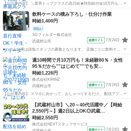
【お仕事内容】 ＼業界トップクラスの高日給★特別給付金10万円も！
日払い可＆シフト自由／ とにかく日給が良い！！高日給で安心・安定
東京
武蔵村山市
警備員
飲料ケースの積み下ろし・仕分け作業
の暮らし♪月収30万円以上も可能！ ▼おシゴトの内容はとってもカン
時給1,400円
タン！ 人や車の誘導・案内...
日払い
SGフィルダー株式会社
7月24日
提携サイト
武蔵村山市
■このお仕事は請負スタッフの募集となります。 店舗ごとに飲料ケー
ス(酒類)を仕分けし リーチフォークを使用し移動させる作業をお願い
東京
武蔵村山市
ドライバー
週10時間で月10万円も！未経験80％・女性
いたします♪ 作業割合はフォークでの積み下ろし作業が５割 仕分け作
95％だから""はじめて""でも安…
業が５割となります！ ...
時給1,226円
株式会社KIRINZ
7月24日
提携サイト
武蔵村山市
【お仕事内容】 スマホに向かって、おしゃべりするだけ。 配信アプリ
（17LIVE／Pococha／IRIAM など）でライブ配信するお仕事です。
東京
武蔵村山市
イベントスタッフ
【武蔵村山市】＼20～40代活躍中／【時給
——————————— 配信内容はぜんぶ自由
2,550円～】週2日以上OK◎武蔵…
——————————— ・今日...
時給2,550円
株式会社NEXTスタッフサービス
7月23日
提携サイト
武蔵村山市