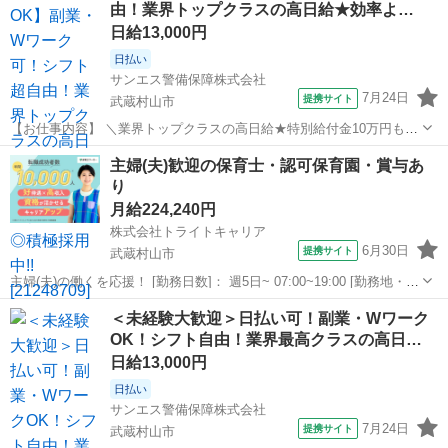
由！業界トップクラスの高日給★効率よ…
る環境づくりを行います。 【多...
日給13,000円
日払い
サンエス警備保障株式会社
7月24日
提携サイト
武蔵村山市
【お仕事内容】 ＼業界トップクラスの高日給★特別給付金10万円も！
日払い可＆シフト自由／ とにかく日給が良い！！高日給で安心・安定
東京
武蔵村山市
警備員
主婦(夫)歓迎の保育士・認可保育園・賞与あ
の暮らし♪月収30万円以上も可能！ ▼おシゴトの内容はとってもカン
り
タン！ 人や車の誘導・案内...
月給224,240円
株式会社トライトキャリア
6月30日
提携サイト
武蔵村山市
主婦(夫)の働くを応援！ [勤務日数]： 週5日~ 07:00~19:00 [勤務地・最
寄駅]： 東京都武蔵村山市中央1丁目28-1 社会福祉法人高原福祉会 村山
東京
武蔵村山市
保育士
＜未経験大歓迎＞日払い可！副業・Wワーク
中藤保育園「桜」 上北台駅自動車8分 [職種名]：保育...
OK！シフト自由！業界最高クラスの高日…
日給13,000円
日払い
サンエス警備保障株式会社
7月24日
提携サイト
武蔵村山市