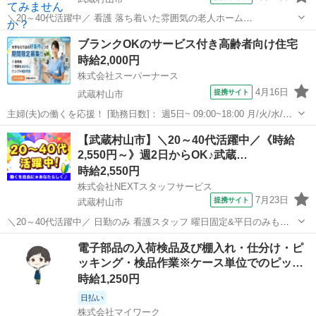
＼20～40代活躍中／ 看護 落ち着いた雰囲気の老人ホーム
╭━━━━━━━━━━━━━╮ *ブランクOK&子育て世代歓迎* 笑顔
東京
武蔵村山市
看護師
ブランクOKのサービス付き高齢者向け住宅
あふれる明るい施設でお仕事しませんか?
時給2,000円
╰━━━━━━v━━━━━━╯ NEXT...
株式会社スーパーナース
4月16日
提携サイト
武蔵村山市
主婦(夫)の働くを応援！ [勤務日数]： 週5日~ 09:00~18:00 月/火/水/木/
金/土/日 などから選べます [勤務地・最寄駅]： 東京都武蔵村山市 株式
東京
武蔵村山市
看護師
【武蔵村山市】＼20～40代活躍中／《時給
会社スーパーナース 昭島駅バス25分 [職種名]：サ...
2,550円～》週2日からOK♪武蔵…
時給2,550円
株式会社NEXTスタッフサービス
7月23日
提携サイト
武蔵村山市
＼20～40代活躍中／ 日勤のみ 看護スタッフ 曜日固定&平日のみも可
福祉施設 ╭━━━━━━━━━━━━━╮ *ブランクOK&子育て世代
東京
武蔵村山市
看護師
電子部品の入荷検品及び棚入れ・仕分け・ピ
歓迎* 笑顔あふれる明るい施設でお仕事しませんか?
ッキング・検品作業※ケース単位でのピッ…
╰━━━━━━v━━...
時給1,250円
日払い
株式会社マイワーク