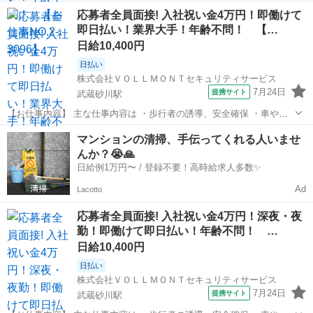
イクなどの車両の誘導 などをお任せします。 年齢や経験、性別に関係
東京
武蔵村山市
武蔵砂川駅
警備員
応募者全員面接! 入社祝い金4万円！即働けて
なく、誰でもスグに始められる仕事です。 現場に出る前にしっかりと
即日払い！業界大手！年齢不問！ 【…
した研修があるので、未経験の...
日給10,400円
日払い
株式会社ＶＯＬＬＭＯＮＴセキュリティサービス
7月24日
提携サイト
武蔵砂川駅
【お仕事内容】 主な仕事内容は ・歩行者の誘導、安全確保 ・車やバ
イクなどの車両の誘導 などをお任せします。 年齢や経験、性別に関係
東京
武蔵村山市
武蔵砂川駅
警備員
マンションの清掃、手伝ってくれる人いませ
なく、誰でもスグに始められる仕事です。 現場に出る前にしっかりと
んか？😭🙏
した研修があるので、未経験の...
日給例1万円〜 / 登録不要！高時給求人多数✨
Ad
Lacotto
応募者全員面接! 入社祝い金4万円！深夜・夜
勤！即働けて即日払い！年齢不問！ …
日給10,400円
日払い
株式会社ＶＯＬＬＭＯＮＴセキュリティサービス
7月24日
提携サイト
武蔵砂川駅