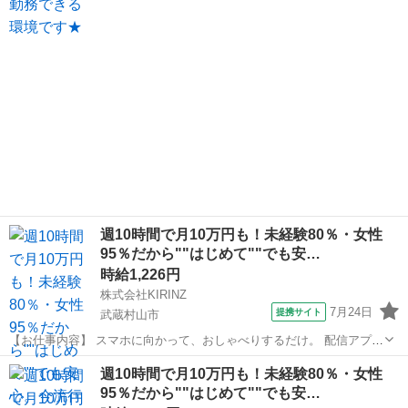
辺！20代～40代のスタッフが多数活躍中★ 【コメント】 ＼大手人材
派遣会社で働きませんか...
週10時間で月10万円も！未経験80％・女性
95％だから""はじめて""でも安…
時給1,226円
株式会社KIRINZ
7月24日
提携サイト
武蔵村山市
【お仕事内容】 スマホに向かって、おしゃべりするだけ。 配信アプリ
（17LIVE／Pococha／IRIAM など）でライブ配信するお仕事です。
東京
武蔵村山市
イベントスタッフ
週10時間で月10万円も！未経験80％・女性
——————————— 配信内容はぜんぶ自由
95％だから""はじめて""でも安…
——————————— ・今日...