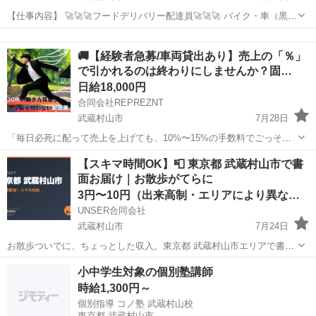
【仕事内容】 🚀🚀🚀フードデリバリー配達員🚀🚀🚀 バイク・車（黒ナ
ンバー必須）を使って配達いただきます。 重たいものがないので老若
東京
武蔵村山市
配送
1件
男女活躍中 ✅EC宅配が嫌いな方必見 ✅ 【どなたでも大歓...
🚚【経験者急募/車両貸出あり】売上の「％」
で引かれるのは終わりにしませんか？固…
日給18,000円
合同会社REPREZNT
武蔵村山市
7月28日
「毎日必死に配って売上を上げても、10%〜15%の手数料でごっそり
持っていかれる…」 頑張れば頑張るほど、引かれる額が増えるシステ
東京
武蔵村山市
物流
ロイヤリティ
【スキマ時間OK】📮 東京都 武蔵村山市で書
ムに納得がいかない」 そんな不満を抱えている現役ドライバーの皆
面お届け｜お散歩がてらに
様、当社へ乗り換えませんか？...
3円〜10円（出来高制・エリアにより異なる）
UNSER合同会社
武蔵村山市
7月24日
お散歩ついでに、ちょっとした収入。東京都 武蔵村山市エリアで書面
の配布をお願いできる方を募集中です。 ■ このお仕事のいいところ ・
東京
武蔵村山市
ポスティング
合同会社
小中学生対象の個別塾講師
1日1〜2空き時間からOK ・お買い物ついでやお散歩がてらに ・ノルマ
時給1,300円～
なし。体調...
個別指導 コノ塾 武蔵村山校
東京都 武蔵村山市