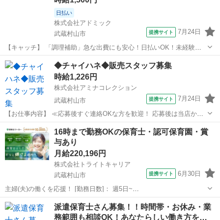
日払い
株式会社アドミック
7月24日
提携サイト
武蔵村山市
【キャッチ】 「調理補助」急な出費にも安心！日払いOK！未経験歓
迎！履歴書不要のWEB登録！時給1500円～！東京都武蔵村山市 【コ
東京
武蔵村山市
ホールスタッフ
◆チャイハネ◆販売スタッフ募集
メント】 あなたの理想のお仕事探しをサポートします★ ★未経験の方
時給1,226円
も丁寧にサポートします...
株式会社アミナコレクション
7月24日
提携サイト
武蔵村山市
【お仕事内容】 ≪応募後すぐ連絡OKな方を歓迎！ 応募後は当店から
お電話・メールでご連絡します≫ ・面接時に履歴書の持参をお願いし
東京
武蔵村山市
その他
16時まで勤務OKの保育士・認可保育園・賞
ています！ ・ご不明点はお気軽にご連絡ください！ ■CAMP・
与あり
RESORT・TRAVELをテ...
月給220,196円
株式会社トライトキャリア
6月30日
提携サイト
武蔵村山市
主婦(夫)の働くを応援！ [勤務日数]： 週5日~
07:00~16:00/08:30~17:00/10:00~19:00 [勤務地・最寄駅]： 東京都武蔵
東京
武蔵村山市
保育士
派遣保育士さん募集！！時間帯・お休み・業
村山市残堀4丁目9 - 1 社会福祉法人高原福祉会 村山中藤保...
務範囲も相談OK！あなたらしい働き方を…