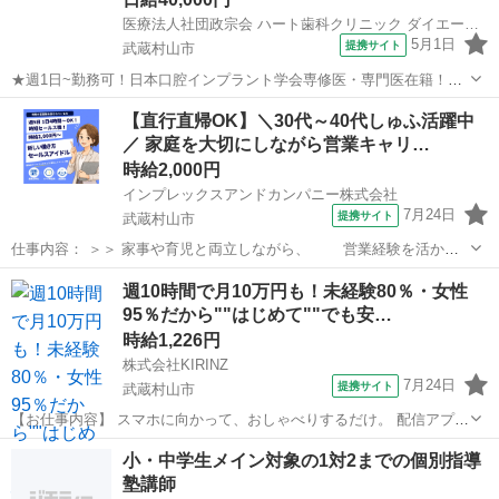
医療法人社団政宗会 ハート歯科クリニック ダイエー武蔵村山店
5月1日
提携サイト
武蔵村山市
★週1日~勤務可！日本口腔インプラント学会専修医・専門医在籍！西
武立川駅から徒歩1分、無料駐車場も完備しています★ 日給： 40,000
東京
武蔵村山市
その他
【直行直帰OK】＼30代～40代しゅふ活躍中
円~ アクセス：拝島線 武蔵砂川 車で6分 オススメコメント ●週1日~勤
／ 家庭を大切にしながら営業キャリ…
務が可能...
時給2,000円
インプレックスアンドカンパニー株式会社
7月24日
提携サイト
武蔵村山市
仕事内容： ＞＞ 家事や育児と両立しながら、 営業経験を活かせ
る時短ワーク♪ ‾‾‾‾‾‾‾‾‾‾‾‾‾‾‾‾‾‾‾‾‾‾‾ 「営業の仕事は好きだけど、 家事や育
東京
武蔵村山市
営業事務
週10時間で月10万円も！未経験80％・女性
児との両立できるかな…」 そんな方も大丈夫！ ★直行直帰...
95％だから""はじめて""でも安…
時給1,226円
株式会社KIRINZ
7月24日
提携サイト
武蔵村山市
【お仕事内容】 スマホに向かって、おしゃべりするだけ。 配信アプリ
（17LIVE／Pococha／IRIAM など）でライブ配信するお仕事です。
東京
武蔵村山市
イベントスタッフ
小・中学生メイン対象の1対2までの個別指導
——————————— 配信内容はぜんぶ自由
塾講師
——————————— ・今日...