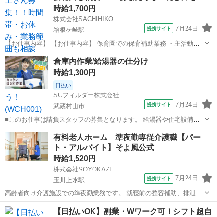
時給1,700円
株式会社SACHIHIKO
7月24日
提携サイト
箱根ケ崎駅
【お仕事内容】 【お仕事内容】 保育園での保育補助業務 ・主活動の
サポート(散歩、手遊び、読み聞かせ等) ・給食、おやつ等の介助 ・午
東京
武蔵村山市
箱根ケ崎駅
保育士
倉庫内作業/給湯器の仕分け
睡チェック清掃、消毒等の衛生管理 ◆保育補助とは… ・遊びの見守り
時給1,300円
・園児の身の回りのお...
日払い
SGフィルダー株式会社
7月24日
提携サイト
武蔵村山市
■このお仕事は請負スタッフの募集となります。 給湯器や住宅設備部
品などを扱うお仕事！ ラベルを見て荷物をエリア毎に仕分ける作業や
東京
武蔵村山市
仕分け
有料老人ホーム 準夜勤専従介護職【パー
パレット積み作業をお願いいたします！ ＊商材重量最大２５ｋｇ程 ・
ト・アルバイト】そよ風公式
時給1300円★夜...
時給1,520円
株式会社SOYOKAZE
7月24日
提携サイト
玉川上水駅
高齢者向け介護施設での準夜勤業務です。 就寝前の整容補助、排泄介
助、巡回、ナースコール対応、介護記録作成などを行います。 空き時
東京
武蔵村山市
玉川上水駅
介護
【日払いOK】副業・Wワーク可！シフト超自
間には居室清掃や物品補充なども行い、夜間もお客様が快適に過ごせ