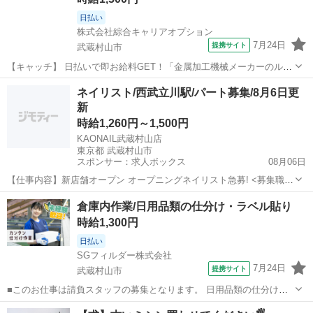
日払い
株式会社綜合キャリアオプション
7月24日
提携サイト
武蔵村山市
【キャッチ】 日払いで即お給料GET！「金属加工機械メーカーのルー
ト営業」【社員目指して働く！】未経験でも大丈夫☆定時上がりで自
東京
武蔵村山市
その他
ネイリスト/西武立川駅/パート募集/8月6日更
分タイム♪高時給1500円！ 【コメント】 製造のお仕事をお探しの方必
新
見！ 「経験ないけど大...
時給1,260円～1,500円
KAONAIL武蔵村山店
東京都 武蔵村山市
スポンサー：求人ボックス
08月06日
【仕事内容】新店舗オープン オープニングネイリスト急募! <募集職種
> ネイリスト <仕事内容> ジェルネイルの施術 スカルプチュア,ジェル
アルバイト・パート
倉庫内作業/日用品類の仕分け・ラベル貼り
ネイル <必要経験> <業種> ネイリスト <施設形態> ネイルサロン <勤
時給1,300円
務地> 昭島駅...
日払い
SGフィルダー株式会社
7月24日
提携サイト
武蔵村山市
■このお仕事は請負スタッフの募集となります。 日用品類の仕分け作
業♪ ・小物のスキャン ・ラベル出力→貼る ・リストを見て企業別に仕
東京
武蔵村山市
仕分け