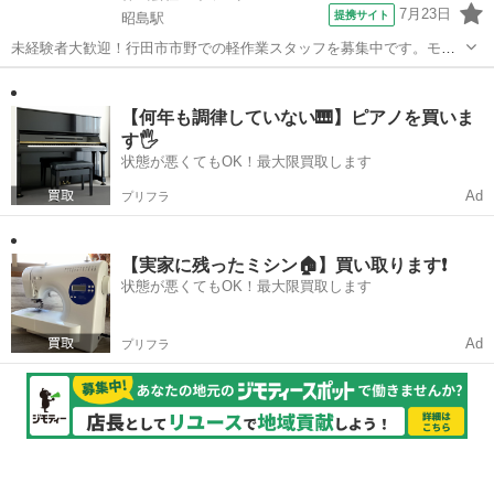
7月23日
提携サイト
昭島駅
未経験者大歓迎！行田市市野での軽作業スタッフを募集中です。モデ
ムのクリーニングやラベル貼り作業を通じて、手に職をつけるチャン
東京
武蔵村山市
昭島駅
仕分け
ス！週3日からの勤務で、日払いも可能なため、急な出費にも対応でき
ます。時給1300円からスタート、経...
【何年も調律していない🎹】ピアノを買いま
す🖐️
状態が悪くてもOK！最大限買取します
Ad
プリフラ
【実家に残ったミシン🏠】買い取ります❗️
状態が悪くてもOK！最大限買取します
Ad
プリフラ