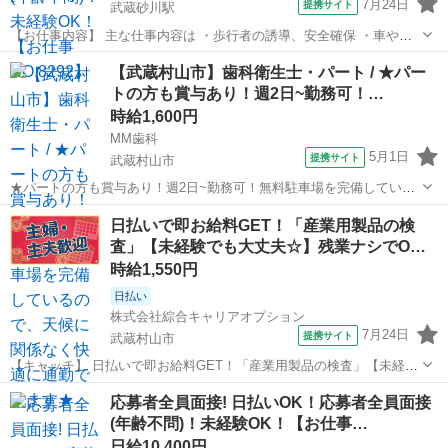
7月24日
提携サイト
武蔵砂川駅
【お仕事内容】 主な仕事内容は ・歩行者の誘導、安全確保 ・車やバ
イクなどの車両の誘導 などをお任せします。 年齢や経験、性別に関係
東京
武蔵村山市
武蔵砂川駅
警備員
【武蔵村山市】歯科衛生士・パート / ★パー
なく、誰でもスグに始められる仕事です。 現場に出る前にしっかりと
トの方も賞与あり！週2日~勤務可！…
した研修があるので、未経験の...
時給1,600円
MM歯科
5月1日
提携サイト
武蔵村山市
★パートの方も賞与あり！週2日~勤務可！無料駐車場を完備している
ので、天候に関係なく快適に通勤できます★ 時給： 1,600円~1,950円
東京
武蔵村山市
歯科衛生士
日払いで即お給料GET！「産業用製品の検
※経験・能力を考慮 ※固定残業代なし アクセス：多摩モノレール 上
査」【未経験でも大丈夫☆】残業ナシでO…
北台 車で7...
時給1,550円
日払い
株式会社綜合キャリアオプション
7月24日
提携サイト
武蔵村山市
【キャッチ】 日払いで即お給料GET！「産業用製品の検査」【未経験
でも大丈夫☆】残業ナシでON/OFF切替☆稼ぐ優先・高収入Work☆高
東京
武蔵村山市
仕分け
応募者全員面接! 日払いOK！応募者全員面接
時給1550円！ 【コメント】 製造のお仕事をお探しの方必見！ 「経験
(年齢不問)！未経験OK！【お仕事…
ないけど大丈夫...
日給10,400円