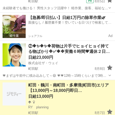
町田駅
8月5日
未経験者でも働ける！ 男性スタッフ活躍中！ 軽作業、接客、福祉など
のお仕事です。 まずはエントランスの椅子で、 待機していてくださ
東京
町田市
町田駅
その他
スタッフ
【急募/即日払い】日給1万円の除草作業🌿
い。 ↓ スタンバイしている時間が長いですが、 専用の携帯電話が鳴
面接なし / 履歴書不要！空いている日づけで検索して即
っ...
日はたらける✨
Ad
シェアフル
②🔶✨🔶✨🔶荷物は片手でヒョイヒョイ持て
る物ばかり🔷✅🔶🔷実働６時間💗週休２日…
日給23,000円
株式会社ザ・ウェイ
町田駅
8月8日
💗まずは午前中に積み込みして～😄 💗💗12時～15時くらいまで3時間
休憩～🎵 💗💗💗15時から19時くらいまで配送して業務終了～😄 こ～
東京
町田市
町田駅
配送
ギグワーク
町田・鶴川・南町田・多摩境(町田市)エリア
んな楽チンな仕事なので女子率が高～い弊社😄 💛💛💛女子でも楽...
【13,000円～18,000円即日…
日給13,000円
RY planning
町田駅
8月7日