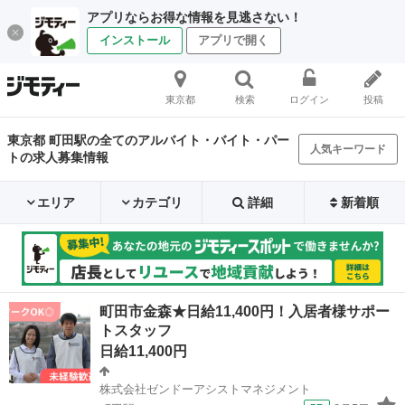
アプリならお得な情報を見逃さない！
インストール
アプリで開く
東京都
検索
ログイン
投稿
東京都 町田駅の全てのアルバイト・バイト・パー
人気キーワード
トの求人募集情報
エリア
カテゴリ
詳細
新着順
町田市金森★日給11,400円！入居者様サポー
トスタッフ
日給11,400円
株式会社ゼンドーアシストマネジメント