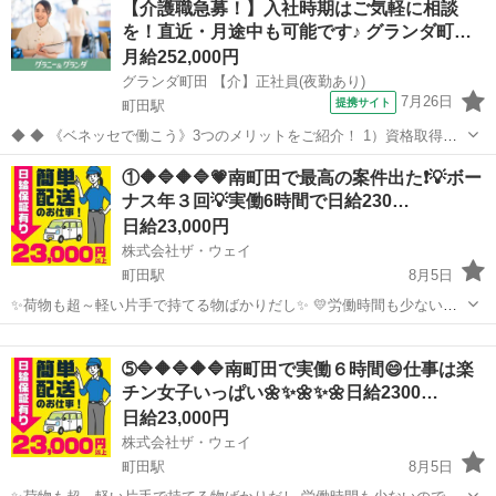
【介護職急募！】入社時期はご気軽に相談
こんな感じですよ😄 午前中に３時間配送・・・ ゆっくりお...
を！直近・月途中も可能です♪ グランダ町…
月給252,000円
グランダ町田 【介】正社員(夜勤あり)
7月26日
提携サイト
町田駅
◆ ◆ 《ベネッセで働こう》3つのメリットをご紹介！ 1）資格取得支
援制度＆受験・研修費の実費負担あり！(規定あり) 2）着実にキャリア
東京
町田市
町田駅
介護
①🔶🔷🔶🔷💗南町田で最高の案件出た❗️💡ボー
を磨けるでステップアップフィールドが充実！ 3）他社講座も受講
ナス年３回💡実働6時間で日給230…
OK！ 《入社後サポ...
日給23,000円
株式会社ザ・ウェイ
町田駅
8月5日
✨荷物も超～軽い片手で持てる物ばかりだし✨ 💛労働時間も少ないの
で女子も沢山働いてます💛 ✨✨まずは拠店に営業車で直行直帰❗️ 実働６
東京
町田市
町田駅
配送
ギグワーク
時間の仕事ってこんな感じですよ😄 まずはAM8時くらいに町田の倉
➄🔷🔶🔷🔶🔷南町田で実働６時間😄仕事は楽
庫...
チン女子いっぱい🌼✨🌼✨🌼日給2300…
日給23,000円
株式会社ザ・ウェイ
町田駅
8月5日