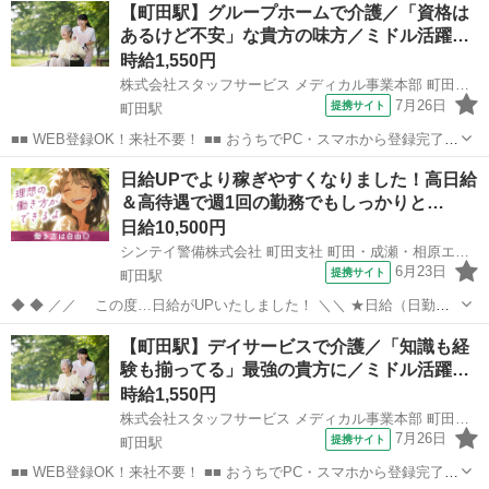
東京
町田市
町田駅
介護
【町田駅】グループホームで介護／「資格は
のお仕事の中から、 あなたの「叶えたい」を叶えられる職場をご紹介
あるけど不安」な貴方の味方／ミドル活躍…
します！ ■■ 資...
時給1,550円
株式会社スタッフサービス メディカル事業本部 町田介護オフィス
7月26日
提携サイト
町田駅
■■ WEB登録OK！来社不要！ ■■ おうちでPC・スマホから登録完了！
電話・メールでお仕事を紹介していくので、来社は不要♪ 業界最大級
東京
町田市
町田駅
その他
日給UPでより稼ぎやすくなりました！高日給
のお仕事の中から、 あなたの「叶えたい」を叶えられる職場をご紹介
＆高待遇で週1回の勤務でもしっかりと…
します！ ■■ 資...
日給10,500円
シンテイ警備株式会社 町田支社 町田・成瀬・相原エリア(交通誘導)/A3203200109
6月23日
提携サイト
町田駅
◆ ◆ ／／ この度…日給がUPいたしました！ ＼＼ ★日給（日勤）
10,500円～ ★日給（夜勤）12,474円～ さ・ら・に！！ ／／ 入社の
東京
町田市
町田駅
警備員
【町田駅】デイサービスで介護／「知識も経
お礼に様々な好待遇をご用意♪ 働きやすさを追求し続けます★ ＼...
験も揃ってる」最強の貴方に／ミドル活躍…
時給1,550円
株式会社スタッフサービス メディカル事業本部 町田介護オフィス
7月26日
提携サイト
町田駅
■■ WEB登録OK！来社不要！ ■■ おうちでPC・スマホから登録完了！