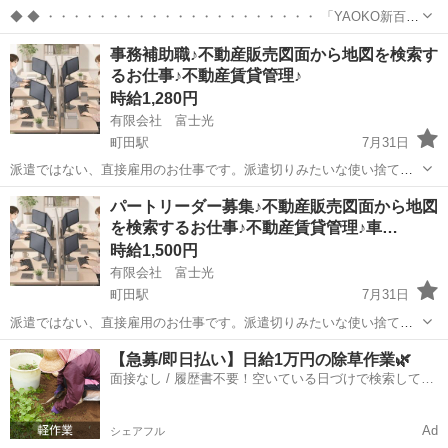
◆ ◆ ・・・・・・・・・・・・・・・・・・・・・ 「YAOKO新百合
ヶ丘店」で働こう！ 未経験から始めたい方、勿論歓迎です★
東京
町田市
町田駅
警備員
事務補助職♪不動産販売図面から地図を検索す
・・・・・・・・・・・・・・・・・・・・・ 基本は10時～19時の実
るお仕事♪不動産賃貸管理♪
働8時間程度の勤務です...
時給1,280円
有限会社 富士光
町田駅
7月31日
派遣ではない、直接雇用のお仕事です。派遣切りみたいな使い捨ては
致しません。 不動産売買補助です。事務所サポートしてくださる方の
東京
町田市
町田駅
一般事務
図面
パートリーダー募集♪不動産販売図面から地図
募集です。 毎日たくさんの新着物件がありますが、精査して、必要な
を検索するお仕事♪不動産賃貸管理♪車…
販売図面を取得します。それから...
時給1,500円
有限会社 富士光
町田駅
7月31日
派遣ではない、直接雇用のお仕事です。派遣切りみたいな使い捨ては
致しません。 不動産売買事務職のリーダーさんの募集です。 毎日たく
東京
町田市
町田駅
事務
図面
【急募/即日払い】日給1万円の除草作業🌿
さんの新着物件がありますが、精査して、必要な販売図面を取得しま
面接なし / 履歴書不要！空いている日づけで検索して即
す。それから、地図で場所を確認...
日はたらける✨
Ad
シェアフル