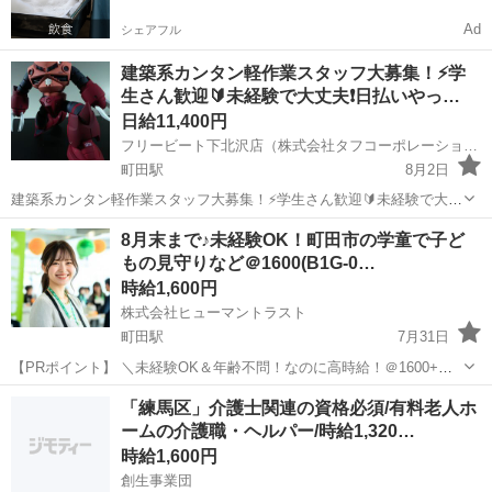
Ad
シェアフル
建築系カンタン軽作業スタッフ大募集！⚡学
生さん歓迎🔰未経験で大丈夫❗日払いやっ…
日給11,400円
フリービート下北沢店（株式会社タフコーポレーション）
町田駅
8月2日
建築系カンタン軽作業スタッフ大募集！⚡学生さん歓迎🔰未経験で大丈
夫❗日払いやってます❗⚡かんたん建築系軽作業スタッフ大募集⚡ 日払
東京
町田市
町田駅
建築
スタッフ
8月末まで♪未経験OK！町田市の学童で子ど
い・単発OKなので気軽にお問い合わせください 😊説明会は毎日開催
もの見守りなど＠1600(B1G-0…
しています！ お...
時給1,600円
株式会社ヒューマントラスト
町田駅
7月31日
【PRポイント】 ＼未経験OK＆年齢不問！なのに高時給！＠1600+交
／ ▽夏休みの期間限定案件 ▽ブランクがある方や未経験者でも安心し
東京
町田市
町田駅
その他
クラブ
「練馬区」介護士関連の資格必須/有料老人ホ
て働ける環境♪ ▽幅広い年代の方がご活躍されている職場です 来社不
ームの介護職・ヘルパー/時給1,320…
要！...
時給1,600円
創生事業団