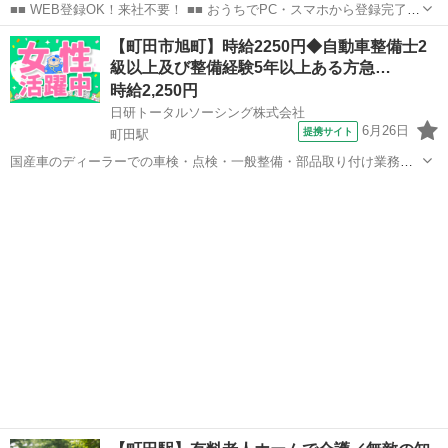
■■ WEB登録OK！来社不要！ ■■ おうちでPC・スマホから登録完了！
電話・メールでお仕事を紹介していくので、来社は不要♪ 業界最大級
東京
町田市
町田駅
介護
【町田市旭町】時給2250円◆自動車整備士2
のお仕事の中から、 あなたの「叶えたい」を叶えられる職場をご紹介
級以上及び整備経験5年以上ある方急…
します！ ■■ 資...
時給2,250円
日研トータルソーシング株式会社
6月26日
提携サイト
町田駅
国産車のディーラーでの車検・点検・一般整備・部品取り付け業務。
派遣社員 社会保険完備、有給休暇制度有、通勤交通費支給、ワンルー
東京
町田市
町田駅
工場
ム寮完備、赴任旅費支給、車通勤可、制服貸与 ※勤務先による 自動車
整備士2級以上及び整備経...