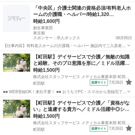
電話・メールでお仕事を紹介していくので、来社は不要♪ 業界最大級
東京
町田市
町田駅
介護
「中央区」介護士関連の資格必須/有料老人ホ
のお仕事の中から、 あなたの「叶えたい」を叶えられる職場をご紹介
ームの介護職・ヘルパー/時給1,320…
します！ ■■ 資...
時給1,600円
創生事業団
東京都
スポンサー：求人ボックス
08月05日
【仕事内容】有料老人ホームの介護職・ヘルパー 施設内でご入居者様
への介護サービスをお願いします。 ゆったり、丁寧にご入居者様と接
アルバイト・パート
【町田駅】デイサービスで介護／無敵の知識
することができます。 ご入居者様の笑顔とふれあう機会がたくさんあ
と経験、そのプロ意識を形に／ミドル活躍…
ります。 手厚い介護を実践する為にスタ...
時給1,500円
株式会社スタッフサービス メディカル事業本部 町田介護オフィス
7月26日
提携サイト
町田駅
■■ WEB登録OK！来社不要！ ■■ おうちでPC・スマホから登録完了！
電話・メールでお仕事を紹介していくので、来社は不要♪ 業界最大級
東京
町田市
町田駅
介護
【町田駅】デイサービスで介護／「資格がな
のお仕事の中から、 あなたの「叶えたい」を叶えられる職場をご紹介
い」と遠慮する貴方へ／ミドル活躍中◎シ…
します！ ■■ 資...
時給1,500円
株式会社スタッフサービス メディカル事業本部 町田介護オフィス
7月26日
提携サイト
町田駅