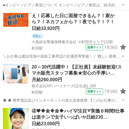
■オンピーノピアノ教室について オンピーノピアノ教室は、経済的な
事情に左右されることなく、すべての子どもたちが平等に音楽を学べ
東京
町田市
町田駅
インストラクター
え！応募した日に面接できるん？！家か
る場所をつくりたい!という想いから生まれました。 出張レッスンとい
ら？！ネカフェから？！夜でも？！？！
う形を採用することで、 「近...
日給10,920円
日払い
大真綜合警備保障株式会社 ※町田市エリア(12)B
7月26日
提携サイト
町田駅
＼お仕事は建設現場や道路工事周辺の交通誘導警備！／ 難しい業務や
辛い力仕事はありません！ 初めての方でも丁寧な研修があるので、安
東京
町田市
町田駅
警備員
20～30代活躍中！【正社員】未経験歓迎!ス
心してスタート出来ます！ ☆現場は東京都・神奈川県・埼玉県に多数
マホ販売スタッフ募集★安心の手厚い…
ご用意しております！ ◎シフト...
月給260,000円
株式会社APパートナーズ(正社員)_100
7月19日
提携サイト
町田駅
◆ ◆ 携帯電話及びインターネットの加入促進業務 【このお仕事のお
すすめポイント】 ・ゼロからでも始められる充実の研修制度！ ・分か
東京
町田市
町田駅
携帯ショップ
④💗🔶🌼🔷🌼🔶ハイ💡注目➰実働６時間❗️仕事
らないことは先輩スタッフにすぐ聞ける！手厚いサポート体制あり！
は楽チンで女子いっぱい✨日給230…
・働きやすい環境で長く...
日給23,000円