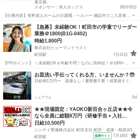
東京都
スポンサー：求人ボックス
08月05日
【仕事内容】有料老人ホームの介護職・ヘルパー 施設内でご入居者様
への介護サービスをお願いします。 ゆったり、丁寧にご入居者様と接
アルバイト・パート
【急募】未経験OK！町田市の学童でリーダー
することができます。 ご入居者様の笑顔とふれあう機会がたくさんあ
業務＠1800(B1G-0402)
ります。 手厚い介護を実践する為にスタ...
時給1,800円
株式会社ヒューマントラスト
町田駅
7月31日
【PRポイント】 ＼未経験OK＆年齢不問！なのに高時給！＠1800+交
／ ▽ブランクがある方や未経験者でも安心して働ける環境♪ ▽幅広い
東京
町田市
町田駅
その他
クラブ
お皿洗い手伝ってくれる方、いませんか？🥹
年代の方がご活躍されている職場です 来社不要！WEB登録もご活用く
日給例1万円〜 面接なし / 履歴書不要！就業後すぐに
ださい...
お給料がもらえる✨
Ad
シェアフル
★★現場固定：YAOKO新百合ヶ丘店★★今
なら全員に総額8万円（研修手当＋入社…
日給10,500円
シンテイ警備株式会社 町田支社 町田・成瀬・相原(43)エリア/A3203200109
7月19日
提携サイト
町田駅