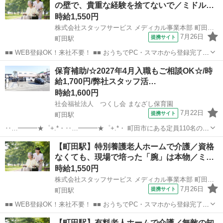
の壁で、貴重な経験を捨てないで／ミドル…
します！ ■■ 資...
時給1,550円
株式会社スタッフサービス メディカル事業本部 町田介護オフィス
7月26日
提携サイト
町田駅
■■ WEB登録OK！来社不要！ ■■ おうちでPC・スマホから登録完了！
電話・メールでお仕事を紹介していくので、来社は不要♪ 業界最大級
東京
町田市
町田駅
その他
保育補助/☆2027年4月入職もご相談OK☆/時
のお仕事の中から、 あなたの「叶えたい」を叶えられる職場をご紹介
給1,700円/弊社スタッフ活…
します！ ■■ 資...
時給1,600円
社会福祉法人 つくし会 まなざし保育園
7月22日
提携サイト
町田駅
‥…━━━★゜+.*・‥…━━━★゜+.*・ 町田市にある定員110名の認
可保育園で 派遣保育士の募集になります！ ‥…━━━★゜+.*・
東京
町田市
町田駅
保育士
【町田駅】特別養護老人ホームで介護／資格
‥…━━━★゜+.*・ ◎お仕事内容◎ ・保育補助業務 ・書き物 (連絡
なくても、現場で培った「腕」は本物／ミ…
帳程...
時給1,550円
株式会社スタッフサービス メディカル事業本部 町田介護オフィス
7月26日
提携サイト
町田駅
■■ WEB登録OK！来社不要！ ■■ おうちでPC・スマホから登録完了！
電話・メールでお仕事を紹介していくので、来社は不要♪ 業界最大級
東京
町田市
町田駅
その他
【町田駅】有料老人ホームで介護／無敵の知