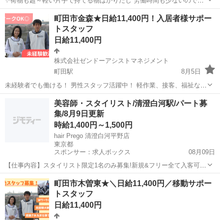
✨荷物も超～軽い片手で持てる物ばかりだし 労働時間も少ないので女
子も沢山働いてます💗 ⭐️よくある大手宅配業者の様に1個配送する事に
東京
町田市
町田駅
ドライバー
ギグワーク
町田市金森★日給11,400円！入居者様サポー
いくら・・・といった完全歩合制の個配送ではありません。 ⭐️1日の配
トスタッフ
送個数...
日給11,400円
株式会社ゼンドーアシストマネジメント
町田駅
8月5日
未経験者でも働ける！ 男性スタッフ活躍中！ 軽作業、接客、福祉など
のお仕事です。 まずはエントランスの椅子で、 待機していてくださ
東京
町田市
町田駅
その他
スタッフ
美容師・スタイリスト/清澄白河駅/パート募
い。 ↓ スタンバイしている時間が長いですが、 専用の携帯電話が鳴
集/8月9日更新
っ...
時給1,400円～1,500円
hair Prego 清澄白河平野店
東京都
スポンサー：求人ボックス
08月09日
【仕事内容】スタイリスト限定1名のみ募集!新規&フリー全て入客可
時短勤務、業務委託もOK <募集職種> 美容師 <仕事内容> 現在予約を
アルバイト・パート
町田市木曽東★＼日給11,400円／移動サポー
お断りしている状態ですので、新規とフリーは全てあなたにお願いす
トスタッフ
る形です! ご来店されるお客様...
日給11,400円