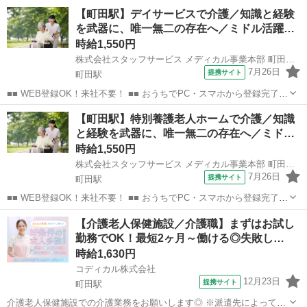
電話・メールでお仕事を紹介していくので、来社は不要♪ 業界最大級
東京
町田市
町田駅
その他
【町田駅】デイサービスで介護／知識と経験
のお仕事の中から、 あなたの「叶えたい」を叶えられる職場をご紹介
を武器に、唯一無二の存在へ／ミドル活躍…
します！ ■■ 資...
時給1,550円
株式会社スタッフサービス メディカル事業本部 町田介護オフィス
7月26日
提携サイト
町田駅
■■ WEB登録OK！来社不要！ ■■ おうちでPC・スマホから登録完了！
電話・メールでお仕事を紹介していくので、来社は不要♪ 業界最大級
東京
町田市
町田駅
介護
【町田駅】特別養護老人ホームで介護／知識
のお仕事の中から、 あなたの「叶えたい」を叶えられる職場をご紹介
と経験を武器に、唯一無二の存在へ／ミド…
します！ ■■ 資...
時給1,550円
株式会社スタッフサービス メディカル事業本部 町田介護オフィス
7月26日
提携サイト
町田駅
■■ WEB登録OK！来社不要！ ■■ おうちでPC・スマホから登録完了！
電話・メールでお仕事を紹介していくので、来社は不要♪ 業界最大級
東京
町田市
町田駅
その他
【介護老人保健施設／介護職】まずはお試し
のお仕事の中から、 あなたの「叶えたい」を叶えられる職場をご紹介
勤務でOK！最短2ヶ月～働ける◎失敗し…
します！ ■■ 資...
時給1,630円
コディカル株式会社
12月23日
提携サイト
町田駅
介護老人保健施設での介護業務をお願いします◎ ※派遣先によって業