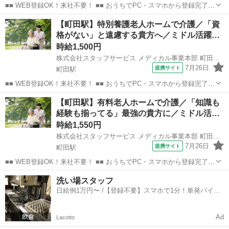
■■ WEB登録OK！来社不要！ ■■ おうちでPC・スマホから登録完了！
電話・メールでお仕事を紹介していくので、来社は不要♪ 業界最大級
東京
町田市
町田駅
その他
【町田駅】特別養護老人ホームで介護／「資
のお仕事の中から、 あなたの「叶えたい」を叶えられる職場をご紹介
格がない」と遠慮する貴方へ／ミドル活躍…
します！ ■■ 資...
時給1,500円
株式会社スタッフサービス メディカル事業本部 町田介護オフィス
7月26日
提携サイト
町田駅
■■ WEB登録OK！来社不要！ ■■ おうちでPC・スマホから登録完了！
電話・メールでお仕事を紹介していくので、来社は不要♪ 業界最大級
東京
町田市
町田駅
その他
【町田駅】有料老人ホームで介護／「知識も
のお仕事の中から、 あなたの「叶えたい」を叶えられる職場をご紹介
経験も揃ってる」最強の貴方に／ミドル活…
します！ ■■ 資...
時給1,550円
株式会社スタッフサービス メディカル事業本部 町田介護オフィス
7月26日
提携サイト
町田駅
■■ WEB登録OK！来社不要！ ■■ おうちでPC・スマホから登録完了！
電話・メールでお仕事を紹介していくので、来社は不要♪ 業界最大級
東京
町田市
町田駅
その他
洗い場スタッフ
のお仕事の中から、 あなたの「叶えたい」を叶えられる職場をご紹介
日給例1万円〜 /【登録不要】スマホで1分！単発バイト
します！ ■■ 資...
一括検索✨
Ad
Lacotto