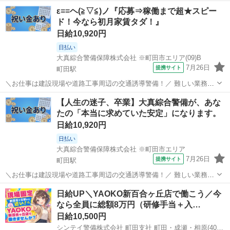
ε≡≡ヘ(≧▽≦)ノ『応募⇒稼働まで超★スピー
ド！今なら初月家賃タダ！』
日給10,920円
日払い
大真綜合警備保障株式会社 ※町田市エリア(09)B
7月26日
提携サイト
町田駅
＼お仕事は建設現場や道路工事周辺の交通誘導警備！／ 難しい業務や
辛い力仕事はありません！ 初めての方でも丁寧な研修があるので、安
東京
町田市
町田駅
警備員
【人生の迷子、卒業】大真綜合警備が、あな
心してスタート出来ます！ ☆現場は東京都・神奈川県・埼玉県に多数
たの「本当に求めていた安定」になります。
ご用意しております！ ◎シフト...
日給10,920円
日払い
大真綜合警備保障株式会社 ※町田市エリア
7月26日
提携サイト
町田駅
＼お仕事は建設現場や道路工事周辺の交通誘導警備！／ 難しい業務や
辛い力仕事はありません！ 初めての方でも丁寧な研修があるので、安
東京
町田市
町田駅
警備員
日給UP＼YAOKO新百合ヶ丘店で働こう／今
心してスタート出来ます！ ☆現場は東京都・神奈川県・埼玉県に多数
なら全員に総額8万円（研修手当＋入…
ご用意しております！ ◎シフト...
日給10,500円
シンテイ警備株式会社 町田支社 町田・成瀬・相原(40)エリア/A3203200109