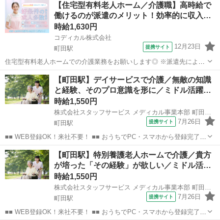
【住宅型有料老人ホーム／介護職】高時給で
のお仕事の中から、 あなたの「叶えたい」を叶えられる職場をご紹介
働けるのが派遣のメリット！効率的に収入…
します！ ■■ 資...
時給1,630円
コディカル株式会社
12月23日
提携サイト
町田駅
住宅型有料老人ホームでの介護業務をお願いします◎ ※派遣先によっ
て業務内容の詳細は異なります。 【業務内容の一例】 ■食事介助 ■入
東京
町田市
町田駅
介護
【町田駅】デイサービスで介護／無敵の知識
浴介助 ■排せつ介助 ■生活援助 ■レクリエーション ■介護記録作成 等
と経験、そのプロ意識を形に／ミドル活躍…
「聞いていた内...
時給1,550円
株式会社スタッフサービス メディカル事業本部 町田介護オフィス
7月26日
提携サイト
町田駅
■■ WEB登録OK！来社不要！ ■■ おうちでPC・スマホから登録完了！
電話・メールでお仕事を紹介していくので、来社は不要♪ 業界最大級
東京
町田市
町田駅
介護
【町田駅】特別養護老人ホームで介護／貴方
のお仕事の中から、 あなたの「叶えたい」を叶えられる職場をご紹介
が培った「その経験」が欲しい／ミドル活…
します！ ■■ 資...
時給1,550円
株式会社スタッフサービス メディカル事業本部 町田介護オフィス
7月26日
提携サイト
町田駅
■■ WEB登録OK！来社不要！ ■■ おうちでPC・スマホから登録完了！