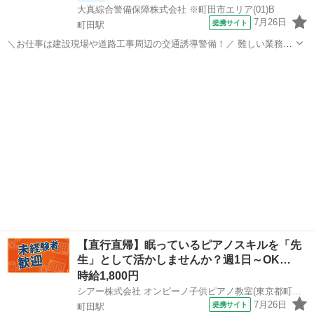
大真綜合警備保障株式会社 ※町田市エリア(01)B
7月26日
提携サイト
町田駅
＼お仕事は建設現場や道路工事周辺の交通誘導警備！／ 難しい業務や
辛い力仕事はありません！ 初めての方でも丁寧な研修があるので、安
東京
町田市
町田駅
警備員
心してスタート出来ます！ ☆現場は東京都・神奈川県・埼玉県に多数
ご用意しております！ ◎シフト...
【直行直帰】眠っているピアノスキルを「先
生」として活かしませんか？週1日～OK…
時給1,800円
シアー株式会社 オンピーノ子供ピアノ教室(東京都町田市)
7月26日
提携サイト
町田駅