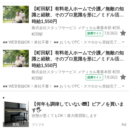
務内容の詳細は異なります。 【業務内容の一例】 ■食事介助 ■入浴介
東京
町田市
町田駅
介護
【町田駅】有料老人ホームで介護／無敵の知
助 ■排せつ介助 ■生活援助 ■レクリエーション ■介護記録作成 等 「聞
識と経験、そのプロ意識を形に／ミドル活…
いていた内容と...
時給1,550円
株式会社スタッフサービス メディカル事業本部 町田介護オフィス
7月26日
提携サイト
町田駅
■■ WEB登録OK！来社不要！ ■■ おうちでPC・スマホから登録完了！
電話・メールでお仕事を紹介していくので、来社は不要♪ 業界最大級
東京
町田市
町田駅
その他
【町田駅】有料老人ホームで介護／無敵の知
のお仕事の中から、 あなたの「叶えたい」を叶えられる職場をご紹介
識と経験、そのプロ意識を形に／ミドル活…
します！ ■■ 資...
時給1,550円
株式会社スタッフサービス メディカル事業本部 町田介護オフィス
7月26日
提携サイト
町田駅
■■ WEB登録OK！来社不要！ ■■ おうちでPC・スマホから登録完了！
電話・メールでお仕事を紹介していくので、来社は不要♪ 業界最大級
東京
町田市
町田駅
その他
のお仕事の中から、 あなたの「叶えたい」を叶えられる職場をご紹介
します！ ■■ 資...
【何年も調律していない🎹】ピアノを買いま
す🖐️
状態が悪くてもOK！最大限買取します
Ad
プリフラ