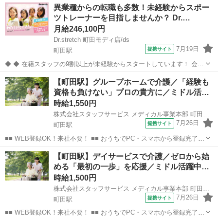
異業種からの転職も多数！未経験からスポー
ツトレーナーを目指しませんか？ Dr.…
月給246,100円
Dr.stretch 町田モディ店/ds
7月19日
提携サイト
町田駅
◆ ◆ 在籍スタッフの9割以上が未経験からスタートしています！ 会社
員だった方やシステム会社から転職してきた方も！ 「運動が好き」
東京
町田市
町田駅
スポーツジム
【町田駅】グループホームで介護／「経験も
「部活時代の熱を取り戻したい」そんな方にはピッタリ！ 是非飛び込
資格も負けない」プロの貴方に／ミドル活…
んできてくださいね♪ トッ...
時給1,550円
株式会社スタッフサービス メディカル事業本部 町田介護オフィス
7月26日
提携サイト
町田駅
■■ WEB登録OK！来社不要！ ■■ おうちでPC・スマホから登録完了！
電話・メールでお仕事を紹介していくので、来社は不要♪ 業界最大級
東京
町田市
町田駅
その他
【町田駅】デイサービスで介護／ゼロから始
のお仕事の中から、 あなたの「叶えたい」を叶えられる職場をご紹介
める「最初の一歩」を応援／ミドル活躍中…
します！ ■■ 資...
時給1,500円
株式会社スタッフサービス メディカル事業本部 町田介護オフィス
7月26日
提携サイト
町田駅
■■ WEB登録OK！来社不要！ ■■ おうちでPC・スマホから登録完了！