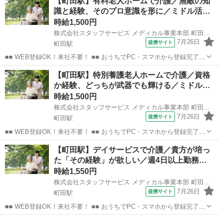
【町田駅】有料老人ホームで介護／無敵の知
識と経験、そのプロ意識を形に／ミドル活…
時給1,500円
株式会社スタッフサービス メディカル事業本部 町田介護オフィス
7月26日
提携サイト
町田駅
■■ WEB登録OK！来社不要！ ■■ おうちでPC・スマホから登録完了！
電話・メールでお仕事を紹介していくので、来社は不要♪ 業界最大級
東京
町田市
町田駅
その他
【町田駅】特別養護老人ホームで介護／資格
のお仕事の中から、 あなたの「叶えたい」を叶えられる職場をご紹介
か経験、どっちが武器でも輝ける／ミドル…
します！ ■■ 資...
時給1,500円
株式会社スタッフサービス メディカル事業本部 町田介護オフィス
7月26日
提携サイト
町田駅
■■ WEB登録OK！来社不要！ ■■ おうちでPC・スマホから登録完了！
電話・メールでお仕事を紹介していくので、来社は不要♪ 業界最大級
東京
町田市
町田駅
その他
【町田駅】デイサービスで介護／貴方が培っ
のお仕事の中から、 あなたの「叶えたい」を叶えられる職場をご紹介
た「その経験」が欲しい／週4日以上勤務…
します！ ■■ 資...
時給1,550円
株式会社スタッフサービス メディカル事業本部 町田介護オフィス
7月26日
提携サイト
町田駅
■■ WEB登録OK！来社不要！ ■■ おうちでPC・スマホから登録完了！
電話・メールでお仕事を紹介していくので、来社は不要♪ 業界最大級