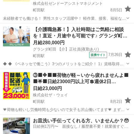
株式会社ゼンドーアシストマネジメント
町田駅
8月5日
未経験者でも働ける！ 男性スタッフ活躍中！ 軽作業、接客、福祉など
のお仕事です。 まずはエントランスの椅子で、 待機していてくださ
東京
町田市
町田駅
その他
スタッフ
【介護職急募！】入社時期はご気軽に相談
い。 ↓ スタンバイしている時間が長いですが、 専用の携帯電話が鳴
を！直近・月途中も可能です♪ グランダ町…
っ...
月給280,000円
グランダ町田 【介】正社員(夜勤あり)
7月26日
提携サイト
町田駅
◆ ◆ 《ベネッセで働こう》3つのメリットをご紹介！ 1）資格取得支
援制度＆受験・研修費の実費負担あり！(規定あり) 2）着実にキャリア
東京
町田市
町田駅
介護
③🟧🔷🟧🟩荷物が軽～いから疲れませんよ🟩
を磨けるでステップアップフィールドが充実！ 3）他社講座も受講
🟧🌟🟧日給23000円以上可💲週休2日…
OK！ 《入社後サポ...
日給23,000円
株式会社ザ・ウェイ
町田駅
8月2日
💗荷物も軽いし労働時間も少ないので女子も沢山働いてます💗 まずは
拠店に営業車で直行直帰❗️ 実働６時間の仕事ってこんな感じですよ😄
東京
町田市
町田駅
ドライバー
ギグワーク
お皿洗い手伝ってくれる方、いませんか？🥹
午前中に３時間配送・・・ ゆっくりお昼休み・・・ 午後から２時くら
日給例1万円〜 面接なし / 履歴書不要！就業後すぐに
いか...
お給料がもらえる✨