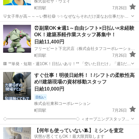
株式会社ザ・ウェイ
町田駅
7月26日
💡女子率が高～～～い弊社😄 ✨✨なぜならそれだけ楽なお仕事だから
(^^♪ 💛💛女子でも楽勝で出来ちゃうお仕事💛💛 実働６時間の仕事って
東京
町田市
町田駅
配送
ギグワーク
⏰副業OK★週1～自由シフト×日払い×未経験
こんな感じですよ😄 午前中に３時間配送・・・ ゆっくりお...
OK！建築系軽作業スタッフ募集中！
日給11,400円
フリービート下北沢店（株式会社タフコーポレーション）
町田駅
7月26日
🟥 **単発・短期・週1OK！日払いあり！** 「空いた日だけ」「週1だ
け」「がっつり週6」 全部OK！シフトは完全自由♪ 📌 **お仕事内容** *
東京
町田市
町田駅
その他
スタッフ
すぐ仕事！明後日給料！！/シフトの柔軟性高
建築現場での片付け・清掃 * 資材の搬出入 * ...
め!!建築現場の資材移動スタッフ
日給10,000円
日払い
株式会社東和コーポレーション
町田駅
7月26日
◇━━━━━━━━━━━━━━━━━◇ ＜オープニングスタッフ大
募集中！＞ ◆ 日払い・週払いOKで急な出費にも対応可能 ◆ 前日お昼
東京
町田市
町田駅
建築
スタッフ
【何年も使っていない🧵】ミシンを査定
までの連絡でシフト変更OK ◆ 早く終わっても日給全額保証 ◆ 週1日
状態が悪くてもOK！最大限買取します
～OK！単...