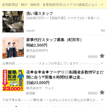
町田駅周辺・鶴川・南町田・多摩境(町田市)エリアでの募集②となりま
す。 【勤務形態】東京・神奈川・千葉・埼玉中心に常時700ヶ所以上
東京
町田市
町田駅
その他
スタッフ
洗い場スタッフ
にて稼働しております大型建設現場やショッピングモール、公共施
日給例1万円〜 /【登録不要】スマホで1分！単発バイト
設、公園、新築戸建てにおけ...
一括検索✨
Ad
Lacotto
家事代行スタッフ募集（町田市）
時給1,500円
株式会社MOPS
町田駅
8月6日
仕事内容: ∴‥∵‥∴‥∵‥スタッフが不足しています!!∴‥∵‥∴‥∴‥
∵ 現在、お客様から多数のご依頼をいただいておりスタッフが不足し
東京
町田市
町田駅
その他
スタッフ
④🔶🌼🔷🌼🔶フーデリ👉🏻転職者多数❗❗❗💡まだ
ています 大手の家事代行で仕事が入らなくなったという方はぜひ！ カ
間に合う➰実働６時間❗️仕事は楽…
ジママ（ ht...
日給23,000円
株式会社ザ・ウェイ
町田駅
8月6日
💡女子率が高～～～い弊社😄 ✨✨なぜならそれだけ楽なお仕事だから
(^^♪ 💛💛女子でも楽勝で出来ちゃうお仕事💛💛 実働６時間の仕事って
東京
町田市
町田駅
ドライバー
ギグワーク