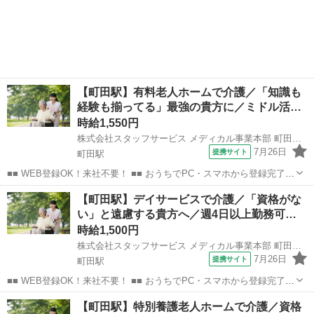
電話・メールでお仕事を紹介していくので、来社は不要♪ 業界最大級
東京
町田市
町田駅
介護
のお仕事の中から、 あなたの「叶えたい」を叶えられる職場をご紹介
します！ ■■ 資...
【町田駅】有料老人ホームで介護／「知識も
経験も揃ってる」最強の貴方に／ミドル活…
時給1,550円
株式会社スタッフサービス メディカル事業本部 町田介護オフィス
7月26日
提携サイト
町田駅
■■ WEB登録OK！来社不要！ ■■ おうちでPC・スマホから登録完了！
電話・メールでお仕事を紹介していくので、来社は不要♪ 業界最大級
東京
町田市
町田駅
その他
【町田駅】デイサービスで介護／「資格がな
のお仕事の中から、 あなたの「叶えたい」を叶えられる職場をご紹介
い」と遠慮する貴方へ／週4日以上勤務可…
します！ ■■ 資...
時給1,500円
株式会社スタッフサービス メディカル事業本部 町田介護オフィス
7月26日
提携サイト
町田駅
■■ WEB登録OK！来社不要！ ■■ おうちでPC・スマホから登録完了！
電話・メールでお仕事を紹介していくので、来社は不要♪ 業界最大級
東京
町田市
町田駅
介護
【町田駅】特別養護老人ホームで介護／資格
のお仕事の中から、 あなたの「叶えたい」を叶えられる職場をご紹介