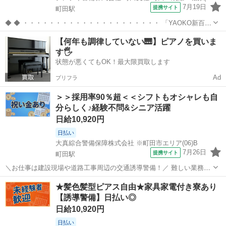
7月19日
提携サイト
町田駅
◆ ◆ ・・・・・・・・・・・・・・・・・・・・・ 「YAOKO新百合
ヶ丘店」で働こう！ 未経験から始めたい方、勿論歓迎です★
東京
町田市
町田駅
警備員
【何年も調律していない🎹】ピアノを買いま
・・・・・・・・・・・・・・・・・・・・・ 基本は10時～19時の実
す🖐️
働8時間程度の勤務です...
状態が悪くてもOK！最大限買取します
Ad
プリフラ
＞＞採用率90％超＜＜シフトもオシャレも自
分らしく♪経験不問&シニア活躍
日給10,920円
日払い
大真綜合警備保障株式会社 ※町田市エリア(06)B
7月26日
提携サイト
町田駅
＼お仕事は建設現場や道路工事周辺の交通誘導警備！／ 難しい業務や
辛い力仕事はありません！ 初めての方でも丁寧な研修があるので、安
東京
町田市
町田駅
警備員
★髪色髪型ピアス自由★家具家電付き寮あり
心してスタート出来ます！ ☆現場は東京都・神奈川県・埼玉県に多数
【誘導警備】日払い◎
ご用意しております！ ◎シフト...
日給10,920円
日払い