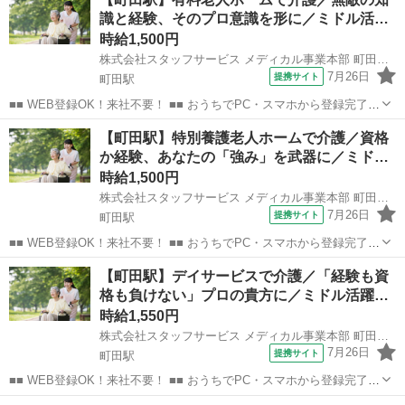
のお仕事の中から、 あなたの「叶えたい」を叶えられる職場をご紹介
識と経験、そのプロ意識を形に／ミドル活…
します！ ■■ 資...
時給1,500円
株式会社スタッフサービス メディカル事業本部 町田介護オフィス
7月26日
提携サイト
町田駅
■■ WEB登録OK！来社不要！ ■■ おうちでPC・スマホから登録完了！
電話・メールでお仕事を紹介していくので、来社は不要♪ 業界最大級
東京
町田市
町田駅
その他
【町田駅】特別養護老人ホームで介護／資格
のお仕事の中から、 あなたの「叶えたい」を叶えられる職場をご紹介
か経験、あなたの「強み」を武器に／ミド…
します！ ■■ 資...
時給1,500円
株式会社スタッフサービス メディカル事業本部 町田介護オフィス
7月26日
提携サイト
町田駅
■■ WEB登録OK！来社不要！ ■■ おうちでPC・スマホから登録完了！
電話・メールでお仕事を紹介していくので、来社は不要♪ 業界最大級
東京
町田市
町田駅
その他
【町田駅】デイサービスで介護／「経験も資
のお仕事の中から、 あなたの「叶えたい」を叶えられる職場をご紹介
格も負けない」プロの貴方に／ミドル活躍…
します！ ■■ 資...
時給1,550円
株式会社スタッフサービス メディカル事業本部 町田介護オフィス
7月26日
提携サイト
町田駅
■■ WEB登録OK！来社不要！ ■■ おうちでPC・スマホから登録完了！
電話・メールでお仕事を紹介していくので、来社は不要♪ 業界最大級
東京
町田市
町田駅
介護