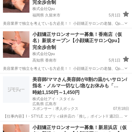
完全歩合制
株式会社Qpu
福岡県 久留米市
5月1日
美容業界で独立を考えている方必見！！ 小顔矯正サロンの老舗、Qpu
のオーナーとして、新しいキャリアをスタートしませんか？？ 🌟 「キ
福岡
久留米市
セラピスト
小顔矯正サロンオーナー募集！香南店（仮
ュープ」ってどんなサロン？ 🌟 Qpuは2012年に東京の六本木で第1号
名）新規オープン【小顔矯正サロンQpu】
店をオープ...
完全歩合制
株式会社Qpu
高知県 香南市
5月1日
美容業界で独立を考えている方必見！！ 小顔矯正サロンの老舗、Qpu
のオーナーとして、新しいキャリアをスタートしませんか？？ 🌟 「キ
高知
香南市
セラピスト
リモート
美容師/ママさん美容師が8割の温かいサロン/
ュープ」ってどんなサロン？ 🌟 Qpuは2012年に東京の六本木で第1号
指名・ノルマ一切なし/急なお休みも「…
店をオープ...
時給1,150円～1,450円
株式会社アイ・スタイル
広島県 広島市
スポンサー：求人ボックス
07月18日
【仕事内容】I・STYLE エブリィ緑井店の「推し」ポイント!/ 週2日・
1日6時間〜OK! 「子どもが帰る時間までに」「扶養内で」など、あな
アルバイト・パート
小顔矯正サロンオーナー募集！新居浜店（仮
たのライフスタイルに合わせた働き方が可能です。 ‍ 急な熱でも「お互