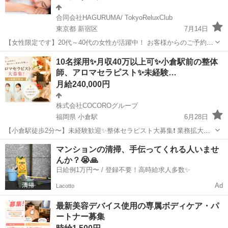
合同会社HAGURUMA/ TokyoReluxClub
東京都 新宿区
7月14日
【女性限定です】20代～40代の女性が活躍中！ お客様からのご予約が
多く、おかげさまでセラピストが足りない状況です！ 応募にはスピー
東京
新宿区
セラピスト
ビデオ通話
10名採用✨️月収40万以上可✨️小倉駅前の整体
ド感を持って迅速にご対応可能です。 あなたのワークスタイルに合わ
師、アロマセラピスト✨️未経験…
せて無理なく勤務可...
月給240,000円
株式会社COCOROグループ
福岡県 小倉駅
6月28日
【小倉駅徒歩2分〜】未経験歓迎✨整体セラピスト大募集❗ 業務拡大中
につき採用強化中‼️ 無料研修あり◎ゼロから一生使える技術が身につ
福岡
北九州市
小倉駅
セラピスト
スタッフ
マンションの清掃、手伝ってくれる人いませ
きます✨ ⭐月30万円以上可能！ ⭐月40万円以上のスタッフ実績あり！
んか？😭🙏
⭐最低...
日給例1万円〜 / 登録不要！高時給求人多数✨
Ad
Lacotto
最新美容デバイス使用の専属ボディケア・パ
ートナー募集