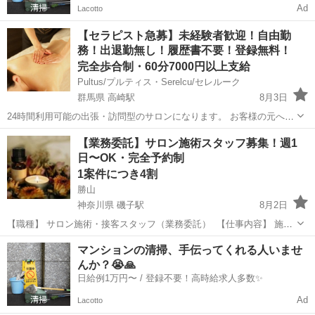
Ad
Lacotto
【セラピスト急募】未経験者歓迎！自由勤
務！出退勤無し！履歴書不要！登録無料！
完全歩合制・60分7000円以上支給
Pultus/プルティス・Serelcu/セレルーク
群馬県 高崎駅
8月3日
24時間利用可能の出張・訪問型のサロンになります。 お客様の元へ行
きオイルリンパマッサージの施術をして頂くお仕事になります。 無料
群馬
高崎市
高崎駅
セラピスト
無料
【業務委託】サロン施術スタッフ募集！週1
で送迎いたします。 お客様からご予約が入ったらこちらからセラピス
日〜OK・完全予約制
トさんに一括でご連絡い...
1案件につき4割
勝山
神奈川県 磯子駅
8月2日
【職種】 サロン施術・接客スタッフ（業務委託） 【仕事内容】 施術
および接客・受付業務全般 【勤務時間・シフト】 平日 11:00～
神奈川
横浜市
磯子駅
セラピスト
スタッフ
マンションの清掃、手伝ってくれる人いませ
15:00（※事前予約制） 前日までに予約が入った日時のみご出勤いた
んか？😭🙏
だく...
日給例1万円〜 / 登録不要！高時給求人多数✨
Ad
Lacotto