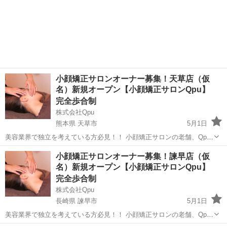
小顔矯正サロンオーナー募集！天草店（仮
名）新規オープン【小顔矯正サロンQpu】
完全歩合制
株式会社Qpu
熊本県 天草市
5月1日
美容業界で独立を考えている方必見！！ 小顔矯正サロンの老舗、Qpu
のオーナーとして、新しいキャリアをスタートしませんか？？ 🌟 「キ
熊本
天草市
セラピスト
リモート
小顔矯正サロンオーナー募集！諫早店（仮
ュープ」ってどんなサロン？ 🌟 Qpuは2012年に東京の六本木で第1号
名）新規オープン【小顔矯正サロンQpu】
店をオープ...
完全歩合制
株式会社Qpu
長崎県 諫早市
5月1日
美容業界で独立を考えている方必見！！ 小顔矯正サロンの老舗、Qpu
のオーナーとして、新しいキャリアをスタートしませんか？？ 🌟 「キ