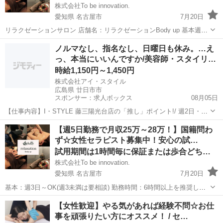
株式会社To be innovation.
愛知県 名古屋市
7月20日
リラクゼーションサロン 店舗名：リラクゼーションBody up 基本週3
日～OK(週3未満は要相談) 6時間以上勤務を推奨 10:00～23:00 シフト
愛知
名古屋市
セラピスト
スタッフ
ノルマなし、指名なし、日曜日も休み。…え
自由 Wワーク・兼業OK 育児両立可能 急な子供の...
っ、本当にいいんですか/美容師・スタイリ…
時給1,150円～1,450円
株式会社アイ・スタイル
広島県 廿日市市
スポンサー：求人ボックス
08月05日
【仕事内容】I・STYLE 藤三陽光台店の「推し」ポイント!/ 週2日・1
日6時間〜OK! 「子どもが帰る時間までに」「扶養内で」など、あなた
アルバイト・パート
【週5日勤務で月収25万～28万！】国籍問わ
のライフスタイルに合わせた働き方が可能です。 ‍ 急な熱でも「お互い
ず☆女性セラピスト募集中！安心の試…
さま」。ママさん美容...
試用期間は1時間毎に保証または歩合どちらか月合計高い方を支給
株式会社To be innovation.
愛知県 名古屋市
7月20日
基本：週3日～OK(週3未満は要相談) 勤務時間：6時間以上を推奨して
います(6時間未満でもOK) 10:00～23:00 シフト自由 Wワーク・兼業・
愛知
名古屋市
セラピスト
スタッフ
【女性歓迎】やる気があれば経験不問☆お仕
副業OK 育児両立可能 (急な子供の休みにも◎) ...
事を頑張りたい方にオススメ！ / セ…