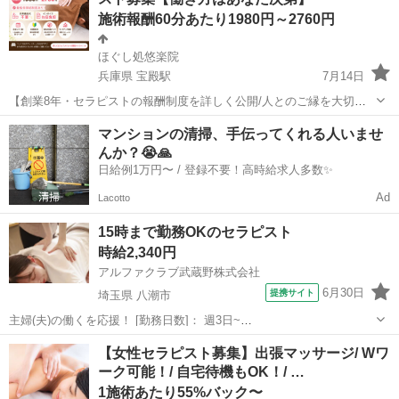
いさま」。ママさん美...
施術報酬60分あたり1980円～2760円
ほぐし処悠楽院
兵庫県 宝殿駅
7月14日
【創業8年・セラピストの報酬制度を詳しく公開/人とのご縁を大切に
しているお店です】 ほぐし処悠楽院は、高砂市・宝殿駅の北側にある
兵庫
高砂市
宝殿駅
セラピスト
シルバー
マンションの清掃、手伝ってくれる人いませ
ベッド4台のリラクゼーションサロンです。 安くて上手で親切なお店
んか？😭🙏
をコンセプトに毎...
日給例1万円〜 / 登録不要！高時給求人多数✨
Ad
Lacotto
15時まで勤務OKのセラピスト
時給2,340円
アルファクラブ武蔵野株式会社
6月30日
提携サイト
埼玉県 八潮市
主婦(夫)の働くを応援！ [勤務日数]： 週3日~
10:00~15:00/13:00~16:00/15:00~20:00/10:00~19:00/19:00~23:00 月/
埼玉
八潮市
セラピスト
【女性セラピスト募集】出張マッサージ/ Wワ
火/水/木/金/土/日 などから選べます [...
ーク可能！/ 自宅待機もOK！/ …
1施術あたり55%バック〜