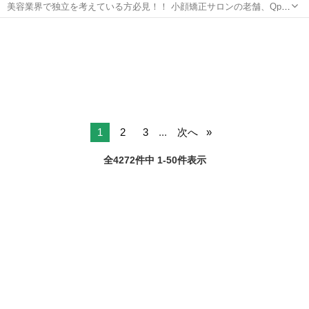
美容業界で独立を考えている方必見！！ 小顔矯正サロンの老舗、Qpu
のオーナーとして、新しいキャリアをスタートしませんか？？ 🌟 「キ
福井
小浜市
セラピスト
リモート
ュープ」ってどんなサロン？ 🌟 Qpuは2012年に東京の六本木で第1号
店をオープ...
1
2
3
...
次へ
全4272件中 1-50件表示