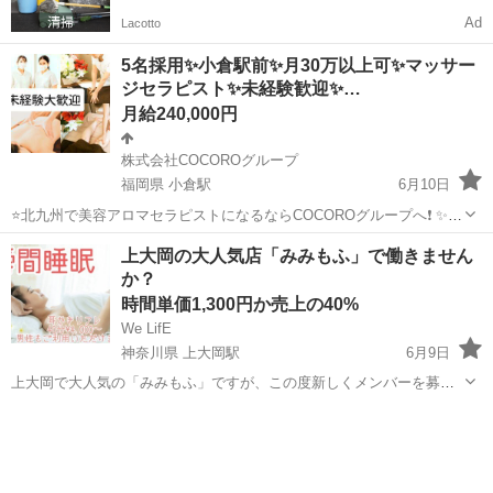
Ad
Lacotto
5名採用✨️小倉駅前✨️月30万以上可✨️マッサー
ジセラピスト✨️未経験歓迎✨…
月給240,000円
株式会社COCOROグループ
福岡県 小倉駅
6月10日
⭐北九州で美容アロマセラピストになるならCOCOROグループへ❗ ✨未
経験からトップセラピスト育成中！平均月報酬24万円以上❗報酬30万円
福岡
北九州市
小倉駅
セラピスト
上大岡の大人気店「みみもふ」で働きません
以上40万円以上スタッフも多数在籍 北九州市小倉北区米町（JR小倉駅
か？
から徒...
時間単価1,300円か売上の40%
We LifE
神奈川県 上大岡駅
6月9日
上大岡で大人気の「みみもふ」ですが、この度新しくメンバーを募集
することにいたしました！ 土日祝日に入ってくださる方を大募集で
神奈川
横浜市
上大岡駅
セラピスト
耳かき
す！！ 今後はフランチャイズ展開を全国的にしていく予定ですので、
初期のみみもふで働けるチャンスで...