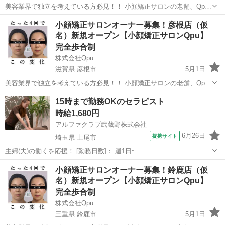
美容業界で独立を考えている方必見！！ 小顔矯正サロンの老舗、Qpu
のオーナーとして、新しいキャリアをスタートしませんか？？ 🌟 「キ
京都
亀岡市
セラピスト
リモート
小顔矯正サロンオーナー募集！彦根店（仮
ュープ」ってどんなサロン？ 🌟 Qpuは2012年に東京の六本木で第1号
名）新規オープン【小顔矯正サロンQpu】
店をオープ...
完全歩合制
株式会社Qpu
滋賀県 彦根市
5月1日
美容業界で独立を考えている方必見！！ 小顔矯正サロンの老舗、Qpu
のオーナーとして、新しいキャリアをスタートしませんか？？ 🌟 「キ
滋賀
彦根市
セラピスト
リモート
15時まで勤務OKのセラピスト
ュープ」ってどんなサロン？ 🌟 Qpuは2012年に東京の六本木で第1号
時給1,680円
店をオープ...
アルファクラブ武蔵野株式会社
6月26日
提携サイト
埼玉県 上尾市
主婦(夫)の働くを応援！ [勤務日数]： 週1日~
10:00~15:00/13:00~16:00/15:00~20:00/10:00~19:00/19:00~23:00 月/
埼玉
上尾市
セラピスト
小顔矯正サロンオーナー募集！鈴鹿店（仮
火/水/木/金/土/日 などから選べます [...
名）新規オープン【小顔矯正サロンQpu】
完全歩合制
株式会社Qpu
三重県 鈴鹿市
5月1日