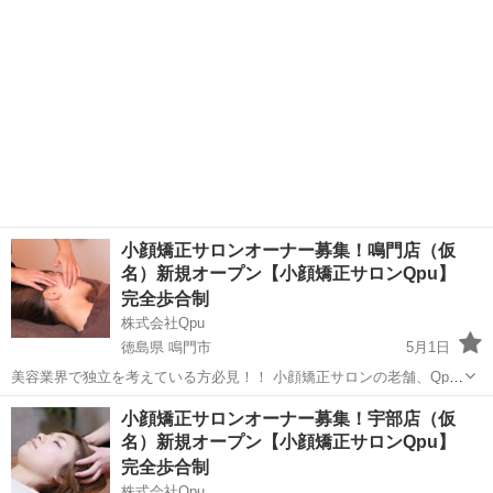
小顔矯正サロンオーナー募集！鳴門店（仮
名）新規オープン【小顔矯正サロンQpu】
完全歩合制
株式会社Qpu
徳島県 鳴門市
5月1日
美容業界で独立を考えている方必見！！ 小顔矯正サロンの老舗、Qpu
のオーナーとして、新しいキャリアをスタートしませんか？？ 🌟 「キ
徳島
鳴門市
セラピスト
小顔矯正サロンオーナー募集！宇部店（仮
ュープ」ってどんなサロン？ 🌟 Qpuは2012年に東京の六本木で第1号
名）新規オープン【小顔矯正サロンQpu】
店をオープ...
完全歩合制
株式会社Qpu