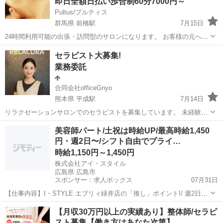
即日全額日払い歩合制60分7000円～
Pultus/プルティス
群馬県 前橋駅
7月15日
24時間利用可能の出張・訪問型のサロンになります。 お客様の元へ行
きオイルリンパマッサージの施術をして頂くお仕事になります。 無料
群馬
前橋市
前橋駅
セラピスト
無料
セラピスト大募集!
で送迎いたします。 当サロンはメンズエステや風俗ではありません。
業務委託
お客様からご予約が...
合同会社officeGnyo
熊本県 平成駅
7月14日
リラクゼーションサロンでのセラピストを募集しています。 未経験者
でも、社内での研修受けてから業務可能です。 試用期間3ヶ月 週休２
熊本
熊本市
平成駅
セラピスト
土日
美容師パート/土祝は時給UP/最高時給1,450
日 ※土日祝日になるべく勤務できる方 交通費あり 1日6～8時間勤務
円・週2日〜/シフト自由でプライ…
上記の内容以外でも相...
時給1,150円～1,450円
株式会社アイ・スタイル
広島県 広島市
スポンサー：求人ボックス
07月31日
【仕事内容】I・STYLE エブリィ緑井店の「推し」ポイント!/ 週2日・
1日6時間〜OK! 「子どもが帰る時間までに」「扶養内で」など、あな
アルバイト・パート
【月収30万円以上の実績あり】整体師/セラピ
たのライフスタイルに合わせた働き方が可能です。 ‍ 急な熱でも「お互
スト募集【働き方はあなた次第】