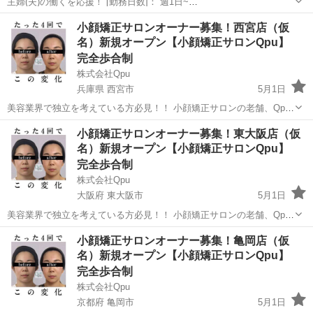
主婦(夫)の働くを応援！ [勤務日数]： 週1日~
10:00~15:00/13:00~16:00/15:00~20:00/10:00~19:00/19:00~23:00 月/
埼玉
飯能市
セラピスト
小顔矯正サロンオーナー募集！西宮店（仮
火/水/木/金/土/日 などから選べます [...
名）新規オープン【小顔矯正サロンQpu】
完全歩合制
株式会社Qpu
兵庫県 西宮市
5月1日
美容業界で独立を考えている方必見！！ 小顔矯正サロンの老舗、Qpu
のオーナーとして、新しいキャリアをスタートしませんか？？ 🌟 「キ
兵庫
西宮市
セラピスト
リモート
小顔矯正サロンオーナー募集！東大阪店（仮
ュープ」ってどんなサロン？ 🌟 Qpuは2012年に東京の六本木で第1号
名）新規オープン【小顔矯正サロンQpu】
店をオープ...
完全歩合制
株式会社Qpu
大阪府 東大阪市
5月1日
美容業界で独立を考えている方必見！！ 小顔矯正サロンの老舗、Qpu
のオーナーとして、新しいキャリアをスタートしませんか？？ 🌟 「キ
大阪
東大阪市
セラピスト
リモート
小顔矯正サロンオーナー募集！亀岡店（仮
ュープ」ってどんなサロン？ 🌟 Qpuは2012年に東京の六本木で第1号
名）新規オープン【小顔矯正サロンQpu】
店をオープ...
完全歩合制
株式会社Qpu
京都府 亀岡市
5月1日