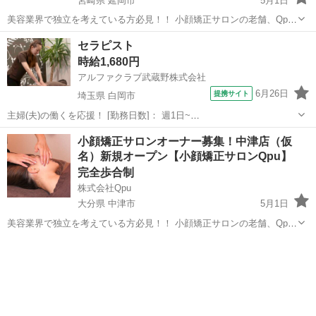
宮崎県 延岡市
5月1日
美容業界で独立を考えている方必見！！ 小顔矯正サロンの老舗、Qpu
のオーナーとして、新しいキャリアをスタートしませんか？？ 🌟 「キ
宮崎
延岡市
セラピスト
セラピスト
ュープ」ってどんなサロン？ 🌟 Qpuは2012年に東京の六本木で第1号
時給1,680円
店をオープ...
アルファクラブ武蔵野株式会社
6月26日
提携サイト
埼玉県 白岡市
主婦(夫)の働くを応援！ [勤務日数]： 週1日~
10:00~15:00/13:00~16:00/15:00~20:00/10:00~19:00/19:00~23:00 月/
埼玉
白岡市
セラピスト
小顔矯正サロンオーナー募集！中津店（仮
火/水/木/金/土/日 などから選べます [...
名）新規オープン【小顔矯正サロンQpu】
完全歩合制
株式会社Qpu
大分県 中津市
5月1日
美容業界で独立を考えている方必見！！ 小顔矯正サロンの老舗、Qpu
のオーナーとして、新しいキャリアをスタートしませんか？？ 🌟 「キ
大分
中津市
セラピスト
リモート
ュープ」ってどんなサロン？ 🌟 Qpuは2012年に東京の六本木で第1号
店をオープ...