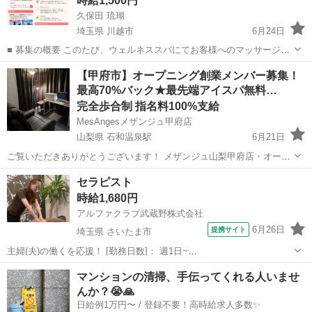
時給1,500円
久保田 琉瑚
埼玉県 川越市
6月24日
■ 募集の概要 このたび、ウェルネススパにてお客様へのマッサージお
よび簡単な施術を担当していただけるスタッフを募集いたします。施
埼玉
川越市
セラピスト
スタッフ
​【甲府市】オープニング創業メンバー募集！
術に使用するデバイス・ジェル等はすべて当方にてご用意いたします
最高70%バック★最先端アイスパ無料…
ので、特別な道具や経験は必須...
完全歩合制 指名料100%支給
MesAngesメザンジュ甲府店
山梨県 石和温泉駅
6月21日
​ご覧いただきありがとうございます！ メザンジュ山梨甲府店・オーナ
ーの 梅田 と申します。 ​27年間、美容と癒やしの業界に携わってきま
山梨
甲府市
石和温泉駅
セラピスト
オープニング
セラピスト
した。 この度、甲府店を 「深い眠りと眼と耳のケア専門サロン」とし
時給1,680円
て パワーアップリニ...
アルファクラブ武蔵野株式会社
6月26日
提携サイト
埼玉県 さいたま市
主婦(夫)の働くを応援！ [勤務日数]： 週1日~
10:00~15:00/13:00~16:00/15:00~20:00/10:00~19:00/19:00~23:00 月/
埼玉
さいたま市
セラピスト
マンションの清掃、手伝ってくれる人いませ
火/水/木/金/土/日 などから選べます [...
んか？😭🙏
日給例1万円〜 / 登録不要！高時給求人多数✨