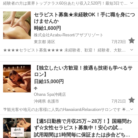
経験者の方は業界トップクラス60分あたり収入2,520円！最短3日で入
店可 今の収入と環境に満足していますか？ 「もっと高い収入がほし
兵庫
神戸市
セラピスト
セラピスト募集★未経験OK！手に職を身につ
い」 「安定して稼ぎたい」 その悩み、すべて解決します！ ・全国ト
けませんか
ップクラスの店舗数...
時給1,600円
株式会社Azabu-Resort/アザブリゾート
東京都 港区
7月23日
★★★★セラピスト募集★★★★ 未経験者、歓迎！ 経験者、大歓
迎！！ 麻布十番駅から徒歩30秒、 著名人がお忍びで通う隠れ家的サロ
東京
港区
セラピスト
フェイシャル
ン♪ 美容や健康についての知識も身につき、 働きながら美しく健康に
【独立したい方歓迎！接遇も技術も学べるサ
なれるお仕事です。 ...
ロン】
日給15,000円
Ohana Spa沖縄店
沖縄県 名護市
7月21日
🌴観光客や地元のお客様に人気のHawaiian&Relaxationサロンです 🌟
Google口コミ5 高評価店🌟 【名護市×マッサージ店】圧倒的口コミ数
沖縄
名護市
セラピスト
口コミ
【週5日勤務で月収25万～28万！】国籍問わ
を獲得！！ 即戦力となるご経験者様(3年以上)を、急募させてい...
ず☆女性セラピスト募集中！安心の試…
試用期間は1時間毎に保証または歩合どちらか高い方を支給