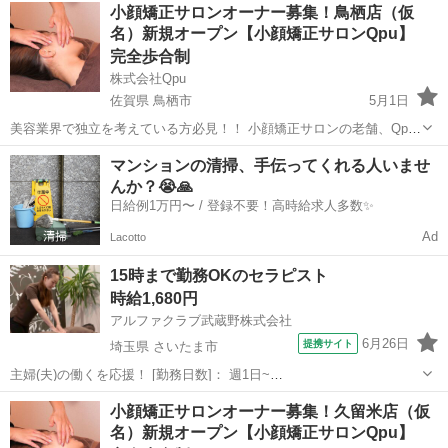
長崎
諫早市
セラピスト
リモート
小顔矯正サロンオーナー募集！鳥栖店（仮
ュープ」ってどんなサロン？ 🌟 Qpuは2012年に東京の六本木で第1号
名）新規オープン【小顔矯正サロンQpu】
店をオープ...
完全歩合制
株式会社Qpu
佐賀県 鳥栖市
5月1日
美容業界で独立を考えている方必見！！ 小顔矯正サロンの老舗、Qpu
のオーナーとして、新しいキャリアをスタートしませんか？？ 🌟 「キ
佐賀
鳥栖市
セラピスト
リモート
マンションの清掃、手伝ってくれる人いませ
ュープ」ってどんなサロン？ 🌟 Qpuは2012年に東京の六本木で第1号
んか？😭🙏
店をオープ...
日給例1万円〜 / 登録不要！高時給求人多数✨
Ad
Lacotto
15時まで勤務OKのセラピスト
時給1,680円
アルファクラブ武蔵野株式会社
6月26日
提携サイト
埼玉県 さいたま市
主婦(夫)の働くを応援！ [勤務日数]： 週1日~
10:00~15:00/13:00~16:00/15:00~20:00/10:00~19:00/19:00~23:00 月/
埼玉
さいたま市
セラピスト
小顔矯正サロンオーナー募集！久留米店（仮
火/水/木/金/土/日 などから選べます [...
名）新規オープン【小顔矯正サロンQpu】