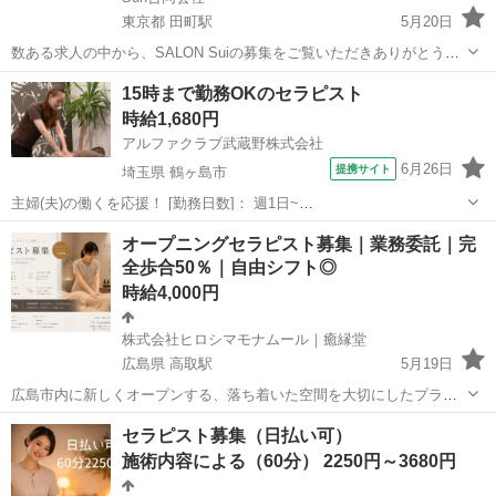
東京都 田町駅
5月20日
数ある求人の中から、SALON Suiの募集をご覧いただきありがとうご
ざいます！ 当店は、JR田町駅・三田駅からすぐの場所にある、完全予
東京
港区
田町駅
セラピスト
スタッフ
15時まで勤務OKのセラピスト
約制のプライベートサロンです。 現在、男性・女性問わず多くのお客
時給1,680円
様にご愛顧いただい...
アルファクラブ武蔵野株式会社
6月26日
提携サイト
埼玉県 鶴ヶ島市
主婦(夫)の働くを応援！ [勤務日数]： 週1日~
10:00~15:00/13:00~16:00/15:00~20:00/10:00~19:00/19:00~23:00 月/
埼玉
鶴ヶ島市
セラピスト
オープニングセラピスト募集｜業務委託｜完
火/水/木/金/土/日 などから選べます [...
全歩合50％｜自由シフト◎
時給4,000円
株式会社ヒロシマモナムール｜癒縁堂
広島県 高取駅
5月19日
広島市内に新しくオープンする、落ち着いた空間を大切にしたプライ
ベートサロンにて、オープニングセラピストを募集しております。 少
広島
広島市
高取駅
セラピスト
オープニング
セラピスト募集（日払い可）
人数・完全予約制のため、お客様一人ひとりと丁寧に向き合える環境
施術内容による（60分） 2250円～3680円
です。無駄な待機時間なし、人間...