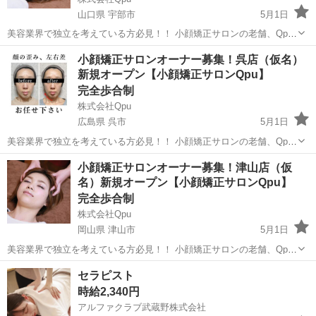
山口県 宇部市
5月1日
美容業界で独立を考えている方必見！！ 小顔矯正サロンの老舗、Qpu
のオーナーとして、新しいキャリアをスタートしませんか？？ 🌟 「キ
山口
宇部市
セラピスト
リモート
小顔矯正サロンオーナー募集！呉店（仮名）
ュープ」ってどんなサロン？ 🌟 Qpuは2012年に東京の六本木で第1号
新規オープン【小顔矯正サロンQpu】
店をオープ...
完全歩合制
株式会社Qpu
広島県 呉市
5月1日
美容業界で独立を考えている方必見！！ 小顔矯正サロンの老舗、Qpu
のオーナーとして、新しいキャリアをスタートしませんか？？ 🌟 「キ
広島
呉市
セラピスト
リモート
小顔矯正サロンオーナー募集！津山店（仮
ュープ」ってどんなサロン？ 🌟 Qpuは2012年に東京の六本木で第1号
名）新規オープン【小顔矯正サロンQpu】
店をオープ...
完全歩合制
株式会社Qpu
岡山県 津山市
5月1日
美容業界で独立を考えている方必見！！ 小顔矯正サロンの老舗、Qpu
のオーナーとして、新しいキャリアをスタートしませんか？？ 🌟 「キ
岡山
津山市
セラピスト
リモート
セラピスト
ュープ」ってどんなサロン？ 🌟 Qpuは2012年に東京の六本木で第1号
時給2,340円
店をオープ...
アルファクラブ武蔵野株式会社