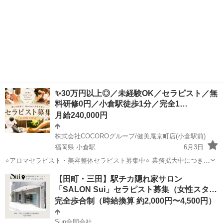
✨30万円以上◎／未経験OK／セラピスト／無
料研修0円／小倉駅徒歩1分／完全1…
月給240,000円
株式会社COCOROグループ/健美庵京町店(小倉駅前)
福岡県 小倉駅
6月3日
⭐アロマセラピスト・美容整体セラピスト募集中⭐ 業務拡大中につき採
用強化中‼️ 無料研修あり◎ゼロから一生使える技術が身につきます✨ ⭐
福岡
北九州市
小倉駅
セラピスト
スタッフ
【田町・三田】駅チカ隠れ家サロン
月30万円以上可能！ ⭐月40万円以上のスタッフ実績あり！ ⭐最低報
「SALON Sui」セラピスト募集（女性スタ…
酬...
完全歩合制（時給換算 約2,000円〜4,500円）
Sun合同会社