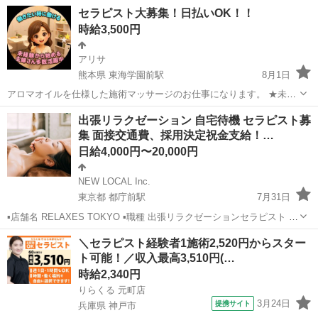
セラピスト大募集！日払いOK！！
時給3,500円
アリサ
熊本県 東海学園前駅
8月1日
アロマオイルを仕様した施術マッサージのお仕事になります。 ★未経
験からでも大歓迎★ 現在働かれてるスタッフも7割は未経験からスタ
熊本
熊本市
東海学園前駅
セラピスト
スタッフ
出張リラクゼーション 自宅待機 セラピスト募
ートされ大活躍されてます。 試用期間はございませんので、講習が終
集 面接交通費、採用決定祝金支給！…
了次第即働けますの...
日給4,000円〜20,000円
NEW LOCAL Inc.
東京都 都庁前駅
7月31日
▪️店舗名 RELAXES TOKYO ▪️職種 出張リラクゼーションセラピスト ▪️
応募資格 安定かつ信頼性のあるサービスの提供のため、ご応募に20
東京
新宿区
都庁前駅
セラピスト
都内
＼セラピスト経験者1施術2,520円からスター
歳〜50歳までの年齢制限を設けさせていただきます。 ま...
ト可能！／収入最高3,510円(…
時給2,340円
りらくる 元町店
3月24日
提携サイト
兵庫県 神戸市