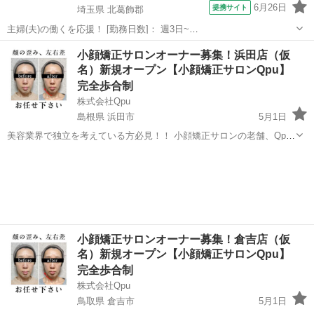
6月26日
提携サイト
埼玉県 北葛飾郡
主婦(夫)の働くを応援！ [勤務日数]： 週3日~
10:00~15:00/13:00~16:00/15:00~20:00/10:00~19:00/19:00~23:00 月/
埼玉
北葛飾郡
セラピスト
小顔矯正サロンオーナー募集！浜田店（仮
火/水/木/金/土/日 などから選べます [...
名）新規オープン【小顔矯正サロンQpu】
完全歩合制
株式会社Qpu
島根県 浜田市
5月1日
美容業界で独立を考えている方必見！！ 小顔矯正サロンの老舗、Qpu
のオーナーとして、新しいキャリアをスタートしませんか？？ 🌟 「キ
島根
浜田市
セラピスト
リモート
ュープ」ってどんなサロン？ 🌟 Qpuは2012年に東京の六本木で第1号
店をオープ...
小顔矯正サロンオーナー募集！倉吉店（仮
名）新規オープン【小顔矯正サロンQpu】
完全歩合制
株式会社Qpu
鳥取県 倉吉市
5月1日