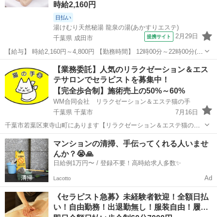
時給2,160円
日払い
湯けむり天然秘湯 龍泉の湯(あかすりエステ)
2月29日
提携サイト
千葉県 成田市
【給与】 時給2,160円～4,800円 【勤務時間】 12時00分～22時00分(シ
フト制)、1日3時間 週1日 から応相談 【お仕事内容】 【仕事内容】 □
千葉
成田市
セラピスト
【業務委託】人気のリラクゼーション＆エス
セラピスト 《仕事内容》 ・あかすり ・身体状態のヒアリン...
テサロンでセラピストを募集中！
【完全歩合制】施術売上の50%～60%
WM合同会社 リラクゼーション＆エステ猫の手
千葉県 千葉市
7月16日
千葉市若葉区東寺山町にあります【リラクゼーション＆エステ猫の
手】で女性セラピストを常時募集中です！ 将来独立も協力応援サポー
千葉
千葉市
セラピスト
フェイシャル
マンションの清掃、手伝ってくれる人いませ
トします📣 仕事内容：施術、レジ対応、電話対応、開店閉店作業、清
んか？😭🙏
掃 など 施術メニュー...
日給例1万円〜 / 登録不要！高時給求人多数✨
Ad
Lacotto
《セラピスト急募》未経験者歓迎！全額日払
い！自由勤務！出退勤無し！服装自由！履…