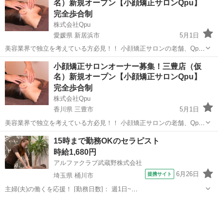
名）新規オープン【小顔矯正サロンQpu】
いさま」。ママさん美...
完全歩合制
株式会社Qpu
愛媛県 新居浜市
5月1日
美容業界で独立を考えている方必見！！ 小顔矯正サロンの老舗、Qpu
のオーナーとして、新しいキャリアをスタートしませんか？？ 🌟 「キ
愛媛
新居浜市
セラピスト
小顔矯正サロンオーナー募集！三豊店（仮
ュープ」ってどんなサロン？ 🌟 Qpuは2012年に東京の六本木で第1号
名）新規オープン【小顔矯正サロンQpu】
店をオープ...
完全歩合制
株式会社Qpu
香川県 三豊市
5月1日
美容業界で独立を考えている方必見！！ 小顔矯正サロンの老舗、Qpu
のオーナーとして、新しいキャリアをスタートしませんか？？ 🌟 「キ
香川
三豊市
セラピスト
15時まで勤務OKのセラピスト
ュープ」ってどんなサロン？ 🌟 Qpuは2012年に東京の六本木で第1号
時給1,680円
店をオープ...
アルファクラブ武蔵野株式会社
6月26日
提携サイト
埼玉県 桶川市
主婦(夫)の働くを応援！ [勤務日数]： 週1日~
10:00~15:00/13:00~16:00/15:00~20:00/10:00~19:00/19:00~23:00 月/
埼玉
桶川市
セラピスト
火/水/木/金/土/日 などから選べます [...