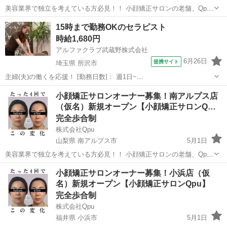
美容業界で独立を考えている方必見！！ 小顔矯正サロンの老舗、Qpu
のオーナーとして、新しいキャリアをスタートしませんか？？ 🌟 「キ
長野
上田市
セラピスト
リモート
15時まで勤務OKのセラピスト
ュープ」ってどんなサロン？ 🌟 Qpuは2012年に東京の六本木で第1号
時給1,680円
店をオープ...
アルファクラブ武蔵野株式会社
6月26日
提携サイト
埼玉県 所沢市
主婦(夫)の働くを応援！ [勤務日数]： 週1日~
10:00~15:00/13:00~16:00/15:00~20:00/10:00~19:00/19:00~23:00 月/
埼玉
所沢市
セラピスト
小顔矯正サロンオーナー募集！南アルプス店
火/水/木/金/土/日 などから選べます [...
（仮名）新規オープン【小顔矯正サロンQ…
完全歩合制
株式会社Qpu
山梨県 南アルプス市
5月1日
美容業界で独立を考えている方必見！！ 小顔矯正サロンの老舗、Qpu
のオーナーとして、新しいキャリアをスタートしませんか？？ 🌟 「キ
山梨
南アルプス市
セラピスト
リモート
小顔矯正サロンオーナー募集！小浜店（仮
ュープ」ってどんなサロン？ 🌟 Qpuは2012年に東京の六本木で第1号
名）新規オープン【小顔矯正サロンQpu】
店をオープ...
完全歩合制
株式会社Qpu
福井県 小浜市
5月1日