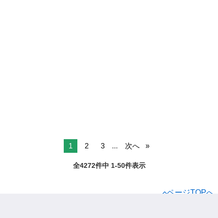
1
2
3
...
次へ
全4272件中 1-50件表示
ページTOPへ
ジモティー
アルバイト
美容
セラピスト