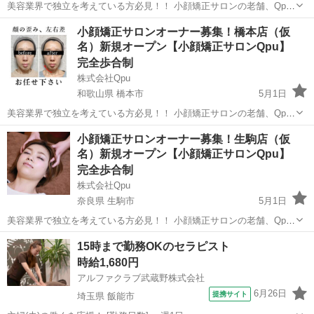
美容業界で独立を考えている方必見！！ 小顔矯正サロンの老舗、Qpu
のオーナーとして、新しいキャリアをスタートしませんか？？ 🌟 「キ
鳥取
倉吉市
セラピスト
リモート
小顔矯正サロンオーナー募集！橋本店（仮
ュープ」ってどんなサロン？ 🌟 Qpuは2012年に東京の六本木で第1号
名）新規オープン【小顔矯正サロンQpu】
店をオープ...
完全歩合制
株式会社Qpu
和歌山県 橋本市
5月1日
美容業界で独立を考えている方必見！！ 小顔矯正サロンの老舗、Qpu
のオーナーとして、新しいキャリアをスタートしませんか？？ 🌟 「キ
和歌山
橋本市
セラピスト
リモート
小顔矯正サロンオーナー募集！生駒店（仮
ュープ」ってどんなサロン？ 🌟 Qpuは2012年に東京の六本木で第1号
名）新規オープン【小顔矯正サロンQpu】
店をオープ...
完全歩合制
株式会社Qpu
奈良県 生駒市
5月1日
美容業界で独立を考えている方必見！！ 小顔矯正サロンの老舗、Qpu
のオーナーとして、新しいキャリアをスタートしませんか？？ 🌟 「キ
奈良
生駒市
セラピスト
15時まで勤務OKのセラピスト
ュープ」ってどんなサロン？ 🌟 Qpuは2012年に東京の六本木で第1号
時給1,680円
店をオープ...
アルファクラブ武蔵野株式会社
6月26日
提携サイト
埼玉県 飯能市