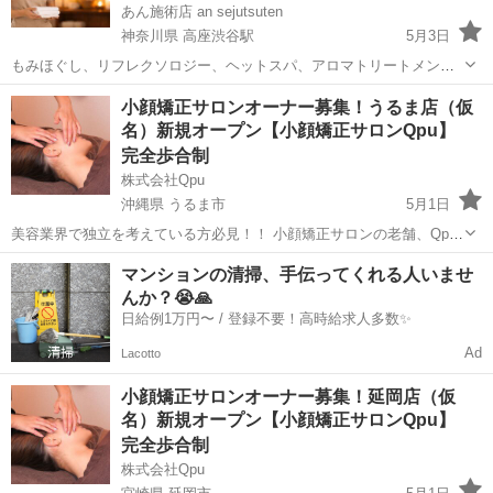
あん施術店 an sejutsuten
神奈川県 高座渋谷駅
5月3日
もみほぐし、リフレクソロジー、ヘットスパ、アロマトリートメント
等の施術
神奈川
大和市
高座渋谷駅
セラピスト
短期
小顔矯正サロンオーナー募集！うるま店（仮
名）新規オープン【小顔矯正サロンQpu】
完全歩合制
株式会社Qpu
沖縄県 うるま市
5月1日
美容業界で独立を考えている方必見！！ 小顔矯正サロンの老舗、Qpu
のオーナーとして、新しいキャリアをスタートしませんか？？ 🌟 「キ
沖縄
うるま市
セラピスト
リモート
マンションの清掃、手伝ってくれる人いませ
ュープ」ってどんなサロン？ 🌟 Qpuは2012年に東京の六本木で第1号
んか？😭🙏
店をオープ...
日給例1万円〜 / 登録不要！高時給求人多数✨
Ad
Lacotto
小顔矯正サロンオーナー募集！延岡店（仮
名）新規オープン【小顔矯正サロンQpu】
完全歩合制
株式会社Qpu